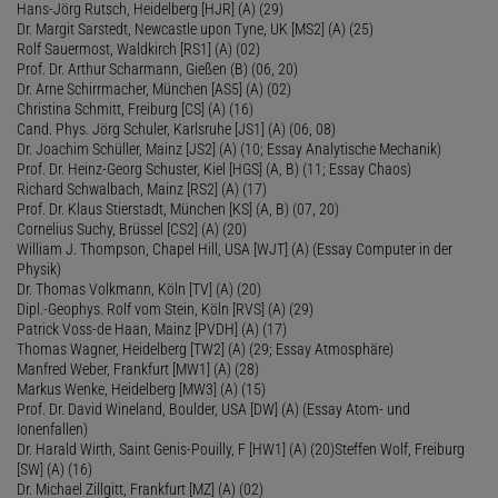
Hans-Jörg Rutsch, Heidelberg [HJR] (A) (29)
Dr. Margit Sarstedt, Newcastle upon Tyne, UK [MS2] (A) (25)
Rolf Sauermost, Waldkirch [RS1] (A) (02)
Prof. Dr. Arthur Scharmann, Gießen (B) (06, 20)
Dr. Arne Schirrmacher, München [AS5] (A) (02)
Christina Schmitt, Freiburg [CS] (A) (16)
Cand. Phys. Jörg Schuler, Karlsruhe [JS1] (A) (06, 08)
Dr. Joachim Schüller, Mainz [JS2] (A) (10; Essay Analytische Mechanik)
Prof. Dr. Heinz-Georg Schuster, Kiel [HGS] (A, B) (11; Essay Chaos)
Richard Schwalbach, Mainz [RS2] (A) (17)
Prof. Dr. Klaus Stierstadt, München [KS] (A, B) (07, 20)
Cornelius Suchy, Brüssel [CS2] (A) (20)
William J. Thompson, Chapel Hill, USA [WJT] (A) (Essay Computer in der
Physik)
Dr. Thomas Volkmann, Köln [TV] (A) (20)
Dipl.-Geophys. Rolf vom Stein, Köln [RVS] (A) (29)
Patrick Voss-de Haan, Mainz [PVDH] (A) (17)
Thomas Wagner, Heidelberg [TW2] (A) (29; Essay Atmosphäre)
Manfred Weber, Frankfurt [MW1] (A) (28)
Markus Wenke, Heidelberg [MW3] (A) (15)
Prof. Dr. David Wineland, Boulder, USA [DW] (A) (Essay Atom- und
Ionenfallen)
Dr. Harald Wirth, Saint Genis-Pouilly, F [HW1] (A) (20)Steffen Wolf, Freiburg
[SW] (A) (16)
Dr. Michael Zillgitt, Frankfurt [MZ] (A) (02)