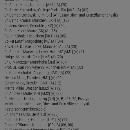
Dr. Achim Knoll, Karlsruhe [AK1] (A) (20)
Dr. Alexei Kojevnikov, College Park, USA [AK3] (A) (02)
Dr. Berndt Koslowski, Ulm [BK] (A) (Essay Ober- und Grenzflächenphysik)
Dr. Bernd Krause, München [BK1] (A) (19)
Dr. Jens Kreisel, Grenoble [JK2] (A) (20)
Dr. Gero Kube, Mainz [GK] (A) (18)
Ralph Kühnle, Heidelberg [RK1] (A) (05)
Volker Lauff, Magdeburg [VL] (A) (04)
Priv.-Doz. Dr. Axel Lorke, München [AL] (A) (20)
Dr. Andreas Markwitz, Lower Hutt, NZ [AM1] (A) (21)
Holger Mathiszik, Celle [HM3] (A) (29)
Dr. Dirk Metzger, Mannheim [DM] (A) (07)
Prof. Dr. Karl von Meyenn, München [KVM] (A) (02)
Dr. Rudi Michalak, Augsburg [RM1] (A) (23)
Helmut Milde, Dresden [HM1] (A) (09)
Günter Milde, Dresden [GM1] (A) (12)
Marita Milde, Dresden [MM2] (A) (12)
Dr. Andreas Müller, Kiel [AM2] (A) (33)
Dr. Nikolaus Nestle, Leipzig [NN] (A, B) (05, 20; Essays
Molekularstrahlepitaxie, Ober- und Grenzflächenphysik und
Rastersondenmikroskopie)
Dr. Thomas Otto, Genf [TO] (A) (06)
Dr. Ulrich Parlitz, Göttingen [UP1] (A) (11)
Christof Pflumm, Karlsruhe [CP] (A) (06, 08)
Dr. Oliver Probst, Monterrey, Mexico [OP] (A) (30)