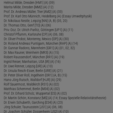
Helmut Milde, Dresden [HM1] (A) (09)
Marita Milde, Dresden [MM2] (A) (12)
Prof. Dr. Andreas Müller, Trier [AM2] (A) (33)
Prof. Dr. Karl Otto Münnich, Heidelberg (A) (Essay Umweltphysik)
Dr. Nikolaus Nestle, Leipzig [NN] (A, B) (05, 20)
Dr. Thomas Otto, Genf [TO] (A) (06)
Priv.-Doz. Dr. Ulrich Parlitz, Göttingen [UP1] (A) (11)
Christof Pflumm, Karlsruhe [CP] (A) (06, 08)
Dr. Oliver Probst, Monterrey, Mexico [OP] (A) (30)
Dr. Roland Andreas Puntigam, München [RAP] (A) (14)
Dr. Gunnar Radons, Mannheim [GR1] (A) (01, 02, 32)
Dr. Max Rauner, Weinheim [MR3] (A) (15)
Robert Raussendorf, München [RR1] (A) (19)
Ingrid Reiser, Manhattan, USA [IR] (A) (16)
Dr. Uwe Renner, Leipzig [UR] (A) (10)
Dr. Ursula Resch-Esser, Berlin [URE] (A) (21)
Dr. Peter Oliver Roll, Ingelheim [OR1] (A, B) (15)
Hans-Jörg Rutsch, Walldorf [HJR] (A) (29)
Rolf Sauermost, Waldkirch [RS1] (A) (02)
Matthias Schemmel, Berlin [MS4] (A) (02)
Prof. Dr. Erhard Scholz, Wuppertal [ES] (A) (02)
Dr. Martin Schön, Konstanz [MS] (A) (14; Essay Spezielle Relativitätstheorie)
Dr. Erwin Schuberth, Garching [ES4] (A) (23)
Jörg Schuler, Taunusstein [JS1] (A) (06, 08)
Dr. Joachim Schüller, Dossenheim [JS2] (A) (10)