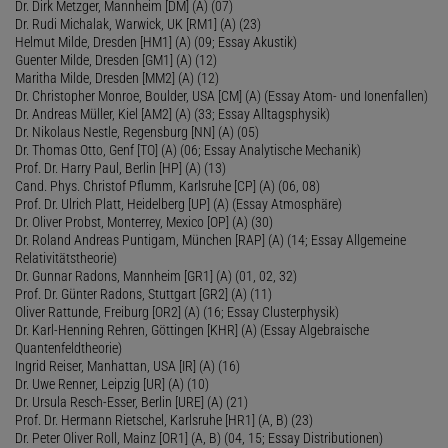
Dr. Dirk Metzger, Mannheim [DM] (A) (07)
Dr. Rudi Michalak, Warwick, UK [RM1] (A) (23)
Helmut Milde, Dresden [HM1] (A) (09; Essay Akustik)
Guenter Milde, Dresden [GM1] (A) (12)
Maritha Milde, Dresden [MM2] (A) (12)
Dr. Christopher Monroe, Boulder, USA [CM] (A) (Essay Atom- und Ionenfallen)
Dr. Andreas Müller, Kiel [AM2] (A) (33; Essay Alltagsphysik)
Dr. Nikolaus Nestle, Regensburg [NN] (A) (05)
Dr. Thomas Otto, Genf [TO] (A) (06; Essay Analytische Mechanik)
Prof. Dr. Harry Paul, Berlin [HP] (A) (13)
Cand. Phys. Christof Pflumm, Karlsruhe [CP] (A) (06, 08)
Prof. Dr. Ulrich Platt, Heidelberg [UP] (A) (Essay Atmosphäre)
Dr. Oliver Probst, Monterrey, Mexico [OP] (A) (30)
Dr. Roland Andreas Puntigam, München [RAP] (A) (14; Essay Allgemeine
Relativitätstheorie)
Dr. Gunnar Radons, Mannheim [GR1] (A) (01, 02, 32)
Prof. Dr. Günter Radons, Stuttgart [GR2] (A) (11)
Oliver Rattunde, Freiburg [OR2] (A) (16; Essay Clusterphysik)
Dr. Karl-Henning Rehren, Göttingen [KHR] (A) (Essay Algebraische
Quantenfeldtheorie)
Ingrid Reiser, Manhattan, USA [IR] (A) (16)
Dr. Uwe Renner, Leipzig [UR] (A) (10)
Dr. Ursula Resch-Esser, Berlin [URE] (A) (21)
Prof. Dr. Hermann Rietschel, Karlsruhe [HR1] (A, B) (23)
Dr. Peter Oliver Roll, Mainz [OR1] (A, B) (04, 15; Essay Distributionen)