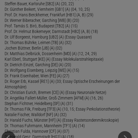
Steffen Bauer, Karlsruhe [SB2] (A) (20, 22)
Dr. Günther Beikert, Viernheim [GB1] (A) (04, 10, 25)
Prof. Dr. Hans Berckhemer, Frankfurt [HB1] (A, B) (29)
Dr. Werner Biberacher, Garching [WB] (B) (20)
Prof. Tamás S. Biró, Budapest [TB2] (A) (15)
Prof. Dr. Helmut Bokemeyer, Darmstadt [HB2] (A, B) (18)
Dr. Ulf Borgeest, Hamburg [UB2] (A) (Essay Quasare)
Dr. Thomas Bührke, Leimen [TB] (A) (32)
Jochen Büttner, Berlin [JB] (A) (02)
Dr. Matthias Delbrück, Dossenheim [MD] (A) (12, 24, 29)
Karl Eberl, Stuttgart [KE] (A) (Essay Molekularstrahlepitaxie)
Dr. Dietrich Einzel, Garching [DE] (A) (20)
Dr. Wolfgang Eisenberg, Leipzig [WE] (A) (15)
Dr. Frank Eisenhaber, Wien [FE] (A) (27)
Dr. Roger Erb, Kassel [RE1] (A) (33; Essay Optische Erscheinungen der
Atmosphäre)
Dr. Christian Eurich, Bremen [CE] (A) (Essay Neuronale Netze)
Dr. Angelika Fallert-Müller, Groß-Zimmern [AFM] (A) (16, 26)
Stephan Fichtner, Heidelberg [SF] (A) (31)
Dr. Thomas Filk, Freiburg [TF3] (A) (10, 15; Essay Perkolationstheorie)
Natalie Fischer, Walldorf [NF] (A) (32)
Dr. Harald Fuchs, Münster [HF] (A) (Essay Rastersondenmikroskopie)
Dr. Thomas Fuhrmann, Mannheim [TF1] (A) (14)
Christian Fulda, Hannover [CF] (A) (07)
Dr. Harald Genz, Darmstadt [HG1] (A) (18)