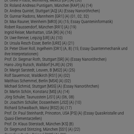
Dr. Roland Andreas Puntigam, München [RAP] (A) (14)
Dr. Andrea Quintel, Stuttgart [AQ] (A) (Essay Nanoröhrchen)
Dr. Gunnar Radons, Mannheim [GR1] (A) (01, 02, 32)
Dr. Max Rauner, Weinheim [MR3] (A) (15; Essay Quanteninformatik)
Robert Raussendorf, München [RR1] (A) (19)
Ingrid Reiser, Manhattan, USA [IR] (A) (16)
Dr. Uwe Renner, Leipzig [UR] (A) (10)
Dr. Ursula Resch-Esser, Berlin [URE] (A) (21)
Dr. Peter Oliver Roll, Ingelheim [OR1] (A, B) (15; Essay Quantenmechanik und
ihre Interpretationen)
Prof. Dr. Siegmar Roth, Stuttgart [SR] (A) (Essay Nanoröhrchen)
Hans-Jörg Rutsch, Walldorf [HJR] (A) (29)
Dr. Margit Sarstedt, Leuven, B [MS2] (A) (25)
Rolf Sauermost, Waldkirch [RS1] (A) (02)
Matthias Schemmel, Berlin [MS4] (A) (02)
Michael Schmid, Stuttgart [MS5] (A) (Essay Nanoröhrchen)
Dr. Martin Schön, Konstanz [MS] (A) (14)
Jörg Schuler, Taunusstein [JS1] (A) (06, 08)
Dr. Joachim Schüller, Dossenheim [JS2] (A) (10)
Richard Schwalbach, Mainz [RS2] (A) (17)
Prof. Dr. Paul Steinhardt, Princeton, USA [PS] (A) (Essay Quasikristalle und
Quasi-Elementarzellen)
Prof. Dr. Klaus Stierstadt, München [KS] (B)
Dr. Siegmund Stintzing, München [SS1] (A) (22)