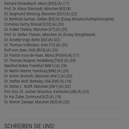
Richard Schwalbach, Mainz [RS2] (A) (17)
Prof. Dr. Klaus Stierstadt, München [KS] (B)
Dr. Siegmund Stintzing, München [SS1] (A) (22)
Dr. Berthold Suchan, Gießen [BS] (A) (Essay Wissenschaftsphilosophie)
Cornelius Suchy, Brüssel [CS2] (A) (20)
Dr. Volker Theileis, München [VT] (A) (20)
Prof. Dr. Stefan Theisen, München (A) (Essay Stringtheorie)
Dr. Annette Vogt, Berlin [AV] (A) (02)
Dr. Thomas Volkmann, Köln [TV] (A) (20)
Rolf vom Stein, Köln [RVS] (A) (29)
Dr. Patrick Voss-de Haan, Mainz [PVDH] (A) (17)
Dr. Thomas Wagner, Heidelberg [TW2] (A) (29)
Manfred Weber, Frankfurt [MW1] (A) (28)
Dr. Martin Werner, Hamburg [MW] (A) (29)
Dr. Achim Wixforth, München [AW1] (A) (20)
Dr. Steffen Wolf, Berkeley, USA [SW] (A) (16)
Dr. Stefan L. Wolff, München [SW1] (A) (02)
Priv.-Doz. Dr. Jochen Wosnitza, Karlsruhe [JW] (A) (23)
Dr. Kai Zuber, Dortmund [KZ] (A) (19)
Dr. Werner Zwerger, München [WZ] (A) (20)
SCHREIBEN SIE UNS!