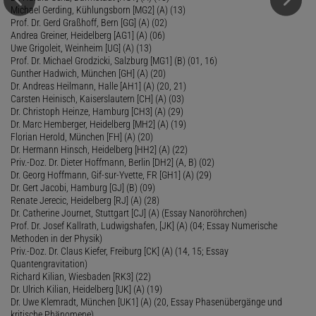
Michael Gerding, Kühlungsborn [MG2] (A) (13)
Prof. Dr. Gerd Graßhoff, Bern [GG] (A) (02)
Andrea Greiner, Heidelberg [AG1] (A) (06)
Uwe Grigoleit, Weinheim [UG] (A) (13)
Prof. Dr. Michael Grodzicki, Salzburg [MG1] (B) (01, 16)
Gunther Hadwich, München [GH] (A) (20)
Dr. Andreas Heilmann, Halle [AH1] (A) (20, 21)
Carsten Heinisch, Kaiserslautern [CH] (A) (03)
Dr. Christoph Heinze, Hamburg [CH3] (A) (29)
Dr. Marc Hemberger, Heidelberg [MH2] (A) (19)
Florian Herold, München [FH] (A) (20)
Dr. Hermann Hinsch, Heidelberg [HH2] (A) (22)
Priv.-Doz. Dr. Dieter Hoffmann, Berlin [DH2] (A, B) (02)
Dr. Georg Hoffmann, Gif-sur-Yvette, FR [GH1] (A) (29)
Dr. Gert Jacobi, Hamburg [GJ] (B) (09)
Renate Jerecic, Heidelberg [RJ] (A) (28)
Dr. Catherine Journet, Stuttgart [CJ] (A) (Essay Nanoröhrchen)
Prof. Dr. Josef Kallrath, Ludwigshafen, [JK] (A) (04; Essay Numerische
Methoden in der Physik)
Priv.-Doz. Dr. Claus Kiefer, Freiburg [CK] (A) (14, 15; Essay
Quantengravitation)
Richard Kilian, Wiesbaden [RK3] (22)
Dr. Ulrich Kilian, Heidelberg [UK] (A) (19)
Dr. Uwe Klemradt, München [UK1] (A) (20, Essay Phasenübergänge und
kritische Phänomene)