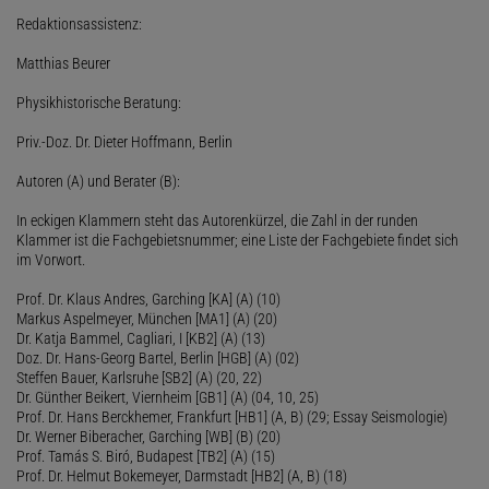
Redaktionsassistenz:
Matthias Beurer
Physikhistorische Beratung:
Priv.-Doz. Dr. Dieter Hoffmann, Berlin
Autoren (A) und Berater (B):
In eckigen Klammern steht das Autorenkürzel, die Zahl in der runden
Klammer ist die Fachgebietsnummer; eine Liste der Fachgebiete findet sich
im Vorwort.
Prof. Dr. Klaus Andres, Garching [KA] (A) (10)
Markus Aspelmeyer, München [MA1] (A) (20)
Dr. Katja Bammel, Cagliari, I [KB2] (A) (13)
Doz. Dr. Hans-Georg Bartel, Berlin [HGB] (A) (02)
Steffen Bauer, Karlsruhe [SB2] (A) (20, 22)
Dr. Günther Beikert, Viernheim [GB1] (A) (04, 10, 25)
Prof. Dr. Hans Berckhemer, Frankfurt [HB1] (A, B) (29; Essay Seismologie)
Dr. Werner Biberacher, Garching [WB] (B) (20)
Prof. Tamás S. Biró, Budapest [TB2] (A) (15)
Prof. Dr. Helmut Bokemeyer, Darmstadt [HB2] (A, B) (18)