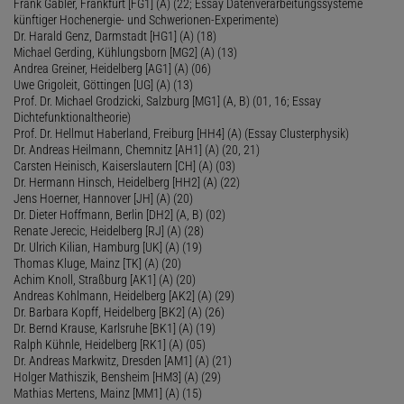
Frank Gabler, Frankfurt [FG1] (A) (22; Essay Datenverarbeitungssysteme
künftiger Hochenergie- und Schwerionen-Experimente)
Dr. Harald Genz, Darmstadt [HG1] (A) (18)
Michael Gerding, Kühlungsborn [MG2] (A) (13)
Andrea Greiner, Heidelberg [AG1] (A) (06)
Uwe Grigoleit, Göttingen [UG] (A) (13)
Prof. Dr. Michael Grodzicki, Salzburg [MG1] (A, B) (01, 16; Essay
Dichtefunktionaltheorie)
Prof. Dr. Hellmut Haberland, Freiburg [HH4] (A) (Essay Clusterphysik)
Dr. Andreas Heilmann, Chemnitz [AH1] (A) (20, 21)
Carsten Heinisch, Kaiserslautern [CH] (A) (03)
Dr. Hermann Hinsch, Heidelberg [HH2] (A) (22)
Jens Hoerner, Hannover [JH] (A) (20)
Dr. Dieter Hoffmann, Berlin [DH2] (A, B) (02)
Renate Jerecic, Heidelberg [RJ] (A) (28)
Dr. Ulrich Kilian, Hamburg [UK] (A) (19)
Thomas Kluge, Mainz [TK] (A) (20)
Achim Knoll, Straßburg [AK1] (A) (20)
Andreas Kohlmann, Heidelberg [AK2] (A) (29)
Dr. Barbara Kopff, Heidelberg [BK2] (A) (26)
Dr. Bernd Krause, Karlsruhe [BK1] (A) (19)
Ralph Kühnle, Heidelberg [RK1] (A) (05)
Dr. Andreas Markwitz, Dresden [AM1] (A) (21)
Holger Mathiszik, Bensheim [HM3] (A) (29)
Mathias Mertens, Mainz [MM1] (A) (15)