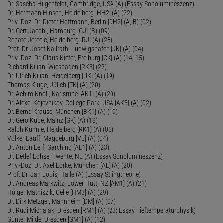
Dr. Sascha Hilgenfeldt, Cambridge, USA (A) (Essay Sonolumineszenz)
Dr. Hermann Hinsch, Heidelberg [HH2] (A) (22)
Priv.-Doz. Dr. Dieter Hoffmann, Berlin [DH2] (A, B) (02)
Dr. Gert Jacobi, Hamburg [GJ] (B) (09)
Renate Jerecic, Heidelberg [RJ] (A) (28)
Prof. Dr. Josef Kallrath, Ludwigshafen [JK] (A) (04)
Priv.-Doz. Dr. Claus Kiefer, Freiburg [CK] (A) (14, 15)
Richard Kilian, Wiesbaden [RK3] (22)
Dr. Ulrich Kilian, Heidelberg [UK] (A) (19)
Thomas Kluge, Jülich [TK] (A) (20)
Dr. Achim Knoll, Karlsruhe [AK1] (A) (20)
Dr. Alexei Kojevnikov, College Park, USA [AK3] (A) (02)
Dr. Bernd Krause, München [BK1] (A) (19)
Dr. Gero Kube, Mainz [GK] (A) (18)
Ralph Kühnle, Heidelberg [RK1] (A) (05)
Volker Lauff, Magdeburg [VL] (A) (04)
Dr. Anton Lerf, Garching [AL1] (A) (23)
Dr. Detlef Lohse, Twente, NL (A) (Essay Sonolumineszenz)
Priv.-Doz. Dr. Axel Lorke, München [AL] (A) (20)
Prof. Dr. Jan Louis, Halle (A) (Essay Stringtheorie)
Dr. Andreas Markwitz, Lower Hutt, NZ [AM1] (A) (21)
Holger Mathiszik, Celle [HM3] (A) (29)
Dr. Dirk Metzger, Mannheim [DM] (A) (07)
Dr. Rudi Michalak, Dresden [RM1] (A) (23; Essay Tieftemperaturphysik)
Günter Milde, Dresden [GM1] (A) (12)