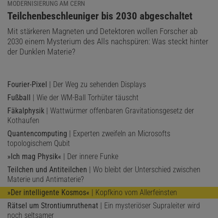
MODERNISIERUNG AM CERN
:
Teilchenbeschleuniger bis 2030 abgeschaltet
Mit stärkeren Magneten und Detektoren wollen Forscher ab
2030 einem Mysterium des Alls nachspüren: Was steckt hinter
der Dunklen Materie?
Fourier-Pixel
| Der Weg zu sehenden Displays
Fußball
| Wie der WM-Ball Torhüter täuscht
Fäkalphysik
| Wattwürmer offenbaren Gravitationsgesetz der
Kothaufen
Quantencomputing
| Experten zweifeln an Microsofts
topologischem Qubit
»Ich mag Physik«
| Der innere Funke
Teilchen und Antiteilchen
| Wo bleibt der Unterschied zwischen
Materie und Antimaterie?
»Der intelligente Kosmos«
| Kopfkino vom Allerfeinsten
Rätsel um Strontiumruthenat
| Ein mysteriöser Supraleiter wird
noch seltsamer