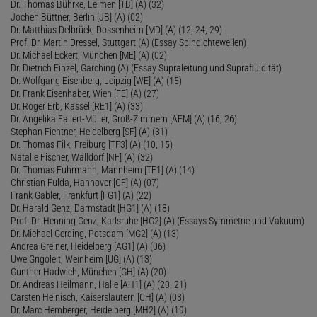
Dr. Thomas Bührke, Leimen [TB] (A) (32)
Jochen Büttner, Berlin [JB] (A) (02)
Dr. Matthias Delbrück, Dossenheim [MD] (A) (12, 24, 29)
Prof. Dr. Martin Dressel, Stuttgart (A) (Essay Spindichtewellen)
Dr. Michael Eckert, München [ME] (A) (02)
Dr. Dietrich Einzel, Garching (A) (Essay Supraleitung und Suprafluidität)
Dr. Wolfgang Eisenberg, Leipzig [WE] (A) (15)
Dr. Frank Eisenhaber, Wien [FE] (A) (27)
Dr. Roger Erb, Kassel [RE1] (A) (33)
Dr. Angelika Fallert-Müller, Groß-Zimmern [AFM] (A) (16, 26)
Stephan Fichtner, Heidelberg [SF] (A) (31)
Dr. Thomas Filk, Freiburg [TF3] (A) (10, 15)
Natalie Fischer, Walldorf [NF] (A) (32)
Dr. Thomas Fuhrmann, Mannheim [TF1] (A) (14)
Christian Fulda, Hannover [CF] (A) (07)
Frank Gabler, Frankfurt [FG1] (A) (22)
Dr. Harald Genz, Darmstadt [HG1] (A) (18)
Prof. Dr. Henning Genz, Karlsruhe [HG2] (A) (Essays Symmetrie und Vakuum)
Dr. Michael Gerding, Potsdam [MG2] (A) (13)
Andrea Greiner, Heidelberg [AG1] (A) (06)
Uwe Grigoleit, Weinheim [UG] (A) (13)
Gunther Hadwich, München [GH] (A) (20)
Dr. Andreas Heilmann, Halle [AH1] (A) (20, 21)
Carsten Heinisch, Kaiserslautern [CH] (A) (03)
Dr. Marc Hemberger, Heidelberg [MH2] (A) (19)