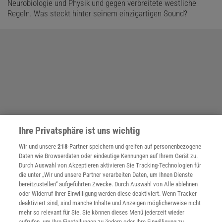
Neurobiologie und Physik und gegen verbreitete westliche
Regeln. Was steckt hinter seinem einzigartigen Sound?
Ihre Privatsphäre ist uns wichtig
Wir und unsere
218
-Partner speichern und greifen auf personenbezogene
Daten wie Browserdaten oder eindeutige Kennungen auf Ihrem Gerät zu.
Durch Auswahl von Akzeptieren aktivieren Sie Tracking-Technologien für
die unter „Wir und unsere Partner verarbeiten Daten, um Ihnen Dienste
bereitzustellen“ aufgeführten Zwecke. Durch Auswahl von Alle ablehnen
oder Widerruf Ihrer Einwilligung werden diese deaktiviert. Wenn Tracker
deaktiviert sind, sind manche Inhalte und Anzeigen möglicherweise nicht
mehr so relevant für Sie. Sie können dieses Menü jederzeit wieder
aufrufen, um Ihre Einstellungen zu ändern oder Ihre Einwilligung zu