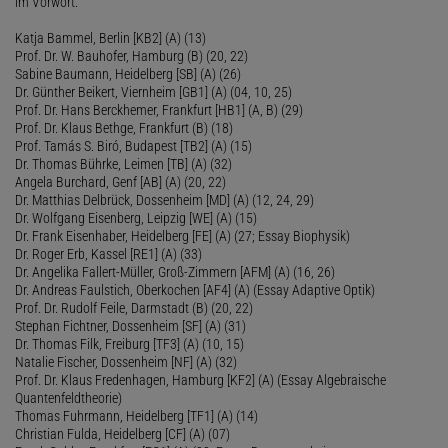
im Vorwort.
Katja Bammel, Berlin [KB2] (A) (13)
Prof. Dr. W. Bauhofer, Hamburg (B) (20, 22)
Sabine Baumann, Heidelberg [SB] (A) (26)
Dr. Günther Beikert, Viernheim [GB1] (A) (04, 10, 25)
Prof. Dr. Hans Berckhemer, Frankfurt [HB1] (A, B) (29)
Prof. Dr. Klaus Bethge, Frankfurt (B) (18)
Prof. Tamás S. Biró, Budapest [TB2] (A) (15)
Dr. Thomas Bührke, Leimen [TB] (A) (32)
Angela Burchard, Genf [AB] (A) (20, 22)
Dr. Matthias Delbrück, Dossenheim [MD] (A) (12, 24, 29)
Dr. Wolfgang Eisenberg, Leipzig [WE] (A) (15)
Dr. Frank Eisenhaber, Heidelberg [FE] (A) (27; Essay Biophysik)
Dr. Roger Erb, Kassel [RE1] (A) (33)
Dr. Angelika Fallert-Müller, Groß-Zimmern [AFM] (A) (16, 26)
Dr. Andreas Faulstich, Oberkochen [AF4] (A) (Essay Adaptive Optik)
Prof. Dr. Rudolf Feile, Darmstadt (B) (20, 22)
Stephan Fichtner, Dossenheim [SF] (A) (31)
Dr. Thomas Filk, Freiburg [TF3] (A) (10, 15)
Natalie Fischer, Dossenheim [NF] (A) (32)
Prof. Dr. Klaus Fredenhagen, Hamburg [KF2] (A) (Essay Algebraische
Quantenfeldtheorie)
Thomas Fuhrmann, Heidelberg [TF1] (A) (14)
Christian Fulda, Heidelberg [CF] (A) (07)