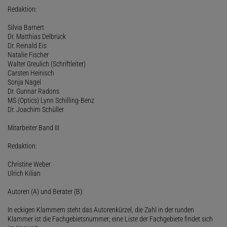
Redaktion:
Silvia Barnert
Dr. Matthias Delbrück
Dr. Reinald Eis
Natalie Fischer
Walter Greulich (Schriftleiter)
Carsten Heinisch
Sonja Nagel
Dr. Gunnar Radons
MS (Optics) Lynn Schilling-Benz
Dr. Joachim Schüller
Mitarbeiter Band III
Redaktion:
Christine Weber
Ulrich Kilian
Autoren (A) und Berater (B):
In eckigen Klammern steht das Autorenkürzel, die Zahl in der runden
Klammer ist die Fachgebietsnummer; eine Liste der Fachgebiete findet sich