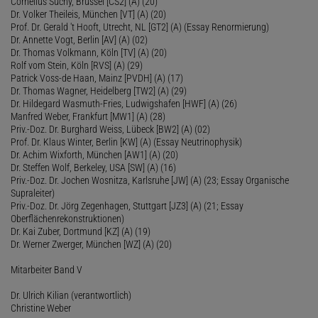
Cornelius Suchy, Brüssel [CS2] (A) (20)
Dr. Volker Theileis, München [VT] (A) (20)
Prof. Dr. Gerald 't Hooft, Utrecht, NL [GT2] (A) (Essay Renormierung)
Dr. Annette Vogt, Berlin [AV] (A) (02)
Dr. Thomas Volkmann, Köln [TV] (A) (20)
Rolf vom Stein, Köln [RVS] (A) (29)
Patrick Voss-de Haan, Mainz [PVDH] (A) (17)
Dr. Thomas Wagner, Heidelberg [TW2] (A) (29)
Dr. Hildegard Wasmuth-Fries, Ludwigshafen [HWF] (A) (26)
Manfred Weber, Frankfurt [MW1] (A) (28)
Priv.-Doz. Dr. Burghard Weiss, Lübeck [BW2] (A) (02)
Prof. Dr. Klaus Winter, Berlin [KW] (A) (Essay Neutrinophysik)
Dr. Achim Wixforth, München [AW1] (A) (20)
Dr. Steffen Wolf, Berkeley, USA [SW] (A) (16)
Priv.-Doz. Dr. Jochen Wosnitza, Karlsruhe [JW] (A) (23; Essay Organische
Supraleiter)
Priv.-Doz. Dr. Jörg Zegenhagen, Stuttgart [JZ3] (A) (21; Essay
Oberflächenrekonstruktionen)
Dr. Kai Zuber, Dortmund [KZ] (A) (19)
Dr. Werner Zwerger, München [WZ] (A) (20)
Mitarbeiter Band V
Dr. Ulrich Kilian (verantwortlich)
Christine Weber