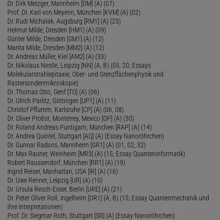
Dr. Dirk Metzger, Mannheim [DM] (A) (07)
Prof. Dr. Karl von Meyenn, München [KVM] (A) (02)
Dr. Rudi Michalak, Augsburg [RM1] (A) (23)
Helmut Milde, Dresden [HM1] (A) (09)
Günter Milde, Dresden [GM1] (A) (12)
Marita Milde, Dresden [MM2] (A) (12)
Dr. Andreas Müller, Kiel [AM2] (A) (33)
Dr. Nikolaus Nestle, Leipzig [NN] (A, B) (05, 20; Essays
Molekularstrahlepitaxie, Ober- und Grenzflächenphysik und
Rastersondenmikroskopie)
Dr. Thomas Otto, Genf [TO] (A) (06)
Dr. Ulrich Parlitz, Göttingen [UP1] (A) (11)
Christof Pflumm, Karlsruhe [CP] (A) (06, 08)
Dr. Oliver Probst, Monterrey, Mexico [OP] (A) (30)
Dr. Roland Andreas Puntigam, München [RAP] (A) (14)
Dr. Andrea Quintel, Stuttgart [AQ] (A) (Essay Nanoröhrchen)
Dr. Gunnar Radons, Mannheim [GR1] (A) (01, 02, 32)
Dr. Max Rauner, Weinheim [MR3] (A) (15; Essay Quanteninformatik)
Robert Raussendorf, München [RR1] (A) (19)
Ingrid Reiser, Manhattan, USA [IR] (A) (16)
Dr. Uwe Renner, Leipzig [UR] (A) (10)
Dr. Ursula Resch-Esser, Berlin [URE] (A) (21)
Dr. Peter Oliver Roll, Ingelheim [OR1] (A, B) (15; Essay Quantenmechanik und
ihre Interpretationen)
Prof. Dr. Siegmar Roth, Stuttgart [SR] (A) (Essay Nanoröhrchen)