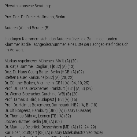
Physikhistorische Beratung:
Priv.-Doz. Dr. Dieter Hoffmann, Berlin
Autoren (A) und Berater (B):
In eckigen Klammern steht das Autorenkürzel, die Zahl in der runden
Klammer ist die Fachgebietsnummer; eine Liste der Fachgebiete findet sich
im Vorwort.
Markus Aspelmeyer, München [MA1] (A) (20)
Dr. Katja Bammel, Cagliari, I [KB2] (A) (13)
Doz. Dr. Hans-Georg Bartel, Berlin [HGB] (A) (02)
Steffen Bauer, Karlsruhe [SB2] (A) (20, 22)
Dr. Günther Beikert, Viernheim [GB1] (A) (04, 10, 25)
Prof. Dr. Hans Berckhemer, Frankfurt [HB1] (A, B) (29)
Dr. Werner Biberacher, Garching [WB] (B) (20)
Prof. Tamás S. Biró, Budapest [TB2] (A) (15)
Prof. Dr. Helmut Bokemeyer, Darmstadt [HB2] (A, B) (18)
Dr. Ulf Borgeest, Hamburg [UB2] (A) (Essay Quasare)
Dr. Thomas Bührke, Leimen [TB] (A) (32)
Jochen Büttner, Berlin [JB] (A) (02)
Dr. Matthias Delbrück, Dossenheim [MD] (A) (12, 24, 29)
Karl Eberl, Stuttgart [KE] (A) (Essay Molekularstrahlepitaxie)