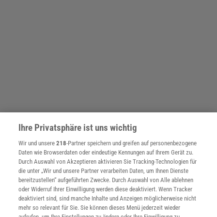
Ihre Privatsphäre ist uns wichtig
Wir und unsere
218
-Partner speichern und greifen auf personenbezogene
Daten wie Browserdaten oder eindeutige Kennungen auf Ihrem Gerät zu.
Durch Auswahl von Akzeptieren aktivieren Sie Tracking-Technologien für
die unter „Wir und unsere Partner verarbeiten Daten, um Ihnen Dienste
bereitzustellen“ aufgeführten Zwecke. Durch Auswahl von Alle ablehnen
oder Widerruf Ihrer Einwilligung werden diese deaktiviert. Wenn Tracker
deaktiviert sind, sind manche Inhalte und Anzeigen möglicherweise nicht
mehr so relevant für Sie. Sie können dieses Menü jederzeit wieder
aufrufen, um Ihre Einstellungen zu ändern oder Ihre Einwilligung zu