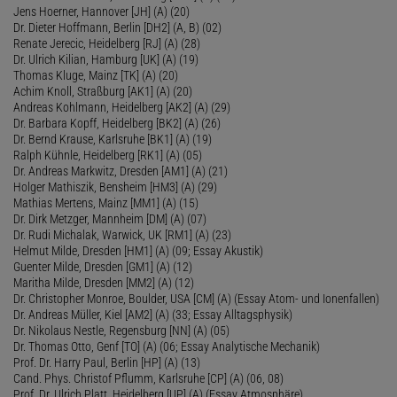
Jens Hoerner, Hannover [JH] (A) (20)
Dr. Dieter Hoffmann, Berlin [DH2] (A, B) (02)
Renate Jerecic, Heidelberg [RJ] (A) (28)
Dr. Ulrich Kilian, Hamburg [UK] (A) (19)
Thomas Kluge, Mainz [TK] (A) (20)
Achim Knoll, Straßburg [AK1] (A) (20)
Andreas Kohlmann, Heidelberg [AK2] (A) (29)
Dr. Barbara Kopff, Heidelberg [BK2] (A) (26)
Dr. Bernd Krause, Karlsruhe [BK1] (A) (19)
Ralph Kühnle, Heidelberg [RK1] (A) (05)
Dr. Andreas Markwitz, Dresden [AM1] (A) (21)
Holger Mathiszik, Bensheim [HM3] (A) (29)
Mathias Mertens, Mainz [MM1] (A) (15)
Dr. Dirk Metzger, Mannheim [DM] (A) (07)
Dr. Rudi Michalak, Warwick, UK [RM1] (A) (23)
Helmut Milde, Dresden [HM1] (A) (09; Essay Akustik)
Guenter Milde, Dresden [GM1] (A) (12)
Maritha Milde, Dresden [MM2] (A) (12)
Dr. Christopher Monroe, Boulder, USA [CM] (A) (Essay Atom- und Ionenfallen)
Dr. Andreas Müller, Kiel [AM2] (A) (33; Essay Alltagsphysik)
Dr. Nikolaus Nestle, Regensburg [NN] (A) (05)
Dr. Thomas Otto, Genf [TO] (A) (06; Essay Analytische Mechanik)
Prof. Dr. Harry Paul, Berlin [HP] (A) (13)
Cand. Phys. Christof Pflumm, Karlsruhe [CP] (A) (06, 08)
Prof. Dr. Ulrich Platt, Heidelberg [UP] (A) (Essay Atmosphäre)