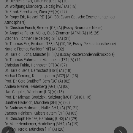
Dr. Dietrich Einzel, Garching [DE] (A) (20)
Dr. Wolfgang Eisenberg, Leipzig [WE] (A) (15)
Dr. Frank Eisenhaber, Wien [FE] (A) (27)
Dr. Roger Erb, Kassel [RE1] (A) (33; Essay Optische Erscheinungen der
Atmosphäre)
Dr. Christian Eurich, Bremen [CE] (A) (Essay Neuronale Netze)
Dr. Angelika Fallert-Müller, Groß-Zimmern [AFM] (A) (16, 26)
Stephan Fichtner, Heidelberg [SF] (A) (31)
Dr. Thomas Filk, Freiburg [TF3] (A) (10, 15; Essay Perkolationstheorie)
Natalie Fischer, Walldorf [NF] (A) (32)
Dr. Harald Fuchs, Münster [HF] (A) (Essay Rastersondenmikroskopie)
Dr. Thomas Fuhrmann, Mannheim [TF1] (A) (14)
Christian Fulda, Hannover [CF] (A) (07)
Dr. Harald Genz, Darmstadt [HG1] (A) (18)
Michael Gerding, Kühlungsborn [MG2] (A) (13)
Prof. Dr. Gerd Graßhoff, Bern [GG] (A) (02)
Andrea Greiner, Heidelberg [AG1] (A) (06)
Uwe Grigoleit, Weinheim [UG] (A) (13)
Prof. Dr. Michael Grodzicki, Salzburg [MG1] (B) (01, 16)
Gunther Hadwich, München [GH] (A) (20)
Dr. Andreas Heilmann, Halle [AH1] (A) (20, 21)
Carsten Heinisch, Kaiserslautern [CH] (A) (03)
Dr. Christoph Heinze, Hamburg [CH3] (A) (29)
Dr. Marc Hemberger, Heidelberg [MH2] (A) (19)
Florian Herold, München [FH] (A) (20)