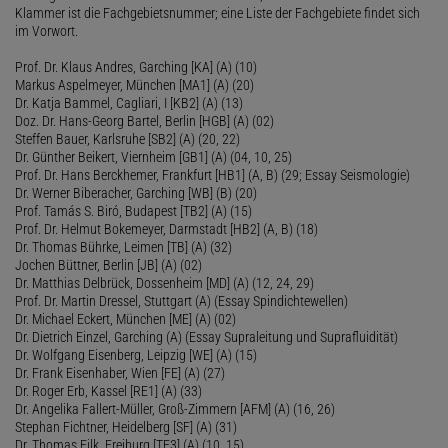
Klammer ist die Fachgebietsnummer; eine Liste der Fachgebiete findet sich
im Vorwort.
Prof. Dr. Klaus Andres, Garching [KA] (A) (10)
Markus Aspelmeyer, München [MA1] (A) (20)
Dr. Katja Bammel, Cagliari, I [KB2] (A) (13)
Doz. Dr. Hans-Georg Bartel, Berlin [HGB] (A) (02)
Steffen Bauer, Karlsruhe [SB2] (A) (20, 22)
Dr. Günther Beikert, Viernheim [GB1] (A) (04, 10, 25)
Prof. Dr. Hans Berckhemer, Frankfurt [HB1] (A, B) (29; Essay Seismologie)
Dr. Werner Biberacher, Garching [WB] (B) (20)
Prof. Tamás S. Biró, Budapest [TB2] (A) (15)
Prof. Dr. Helmut Bokemeyer, Darmstadt [HB2] (A, B) (18)
Dr. Thomas Bührke, Leimen [TB] (A) (32)
Jochen Büttner, Berlin [JB] (A) (02)
Dr. Matthias Delbrück, Dossenheim [MD] (A) (12, 24, 29)
Prof. Dr. Martin Dressel, Stuttgart (A) (Essay Spindichtewellen)
Dr. Michael Eckert, München [ME] (A) (02)
Dr. Dietrich Einzel, Garching (A) (Essay Supraleitung und Suprafluidität)
Dr. Wolfgang Eisenberg, Leipzig [WE] (A) (15)
Dr. Frank Eisenhaber, Wien [FE] (A) (27)
Dr. Roger Erb, Kassel [RE1] (A) (33)
Dr. Angelika Fallert-Müller, Groß-Zimmern [AFM] (A) (16, 26)
Stephan Fichtner, Heidelberg [SF] (A) (31)
Dr. Thomas Filk, Freiburg [TF3] (A) (10, 15)