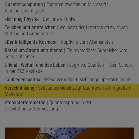
Quantencomputing
| Experten zweifeln an Microsofts
topologischem Qubit
»Ich mag Physik«
| Der innere Funke
Teilchen und Antiteilchen
| Wo bleibt der Unterschied zwischen
Materie und Antimaterie?
»Der intelligente Kosmos«
| Kopfkino vom Allerfeinsten
Rätsel um Strontiumruthenat
| Ein mysteriöser Supraleiter wird
noch seltsamer
Urknall, Weltall und das Leben
| Logik vs. Quanten – Spin-Schock
in der ZXZ-Kaskade
Taufliegensperma
| Wieso verheddern sich lange Spermien nicht?
Verschränkung
| Seltsames Metall zeigt Quanteneffekt in großem
Maßstab
Atominterferometrie
| Quantensprung in der
Gravitationswellenmessung