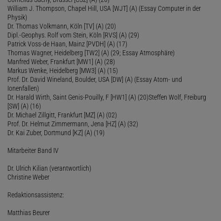
William J. Thompson, Chapel Hill, USA [WJT] (A) (Essay Computer in der
Physik)
Dr. Thomas Volkmann, Köln [TV] (A) (20)
Dipl.-Geophys. Rolf vom Stein, Köln [RVS] (A) (29)
Patrick Voss-de Haan, Mainz [PVDH] (A) (17)
Thomas Wagner, Heidelberg [TW2] (A) (29; Essay Atmosphäre)
Manfred Weber, Frankfurt [MW1] (A) (28)
Markus Wenke, Heidelberg [MW3] (A) (15)
Prof. Dr. David Wineland, Boulder, USA [DW] (A) (Essay Atom- und
Ionenfallen)
Dr. Harald Wirth, Saint Genis-Pouilly, F [HW1] (A) (20)Steffen Wolf, Freiburg
[SW] (A) (16)
Dr. Michael Zillgitt, Frankfurt [MZ] (A) (02)
Prof. Dr. Helmut Zimmermann, Jena [HZ] (A) (32)
Dr. Kai Zuber, Dortmund [KZ] (A) (19)
Mitarbeiter Band IV
Dr. Ulrich Kilian (verantwortlich)
Christine Weber
Redaktionsassistenz:
Matthias Beurer