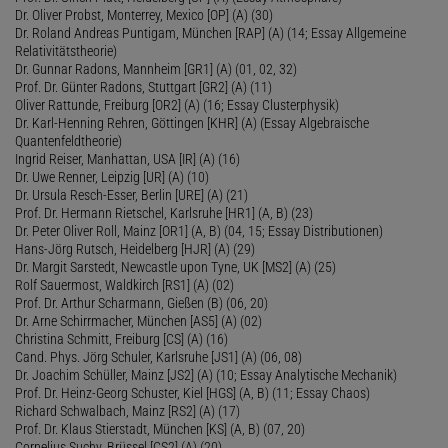
Dr. Oliver Probst, Monterrey, Mexico [OP] (A) (30)
Dr. Roland Andreas Puntigam, München [RAP] (A) (14; Essay Allgemeine
Relativitätstheorie)
Dr. Gunnar Radons, Mannheim [GR1] (A) (01, 02, 32)
Prof. Dr. Günter Radons, Stuttgart [GR2] (A) (11)
Oliver Rattunde, Freiburg [OR2] (A) (16; Essay Clusterphysik)
Dr. Karl-Henning Rehren, Göttingen [KHR] (A) (Essay Algebraische
Quantenfeldtheorie)
Ingrid Reiser, Manhattan, USA [IR] (A) (16)
Dr. Uwe Renner, Leipzig [UR] (A) (10)
Dr. Ursula Resch-Esser, Berlin [URE] (A) (21)
Prof. Dr. Hermann Rietschel, Karlsruhe [HR1] (A, B) (23)
Dr. Peter Oliver Roll, Mainz [OR1] (A, B) (04, 15; Essay Distributionen)
Hans-Jörg Rutsch, Heidelberg [HJR] (A) (29)
Dr. Margit Sarstedt, Newcastle upon Tyne, UK [MS2] (A) (25)
Rolf Sauermost, Waldkirch [RS1] (A) (02)
Prof. Dr. Arthur Scharmann, Gießen (B) (06, 20)
Dr. Arne Schirrmacher, München [AS5] (A) (02)
Christina Schmitt, Freiburg [CS] (A) (16)
Cand. Phys. Jörg Schuler, Karlsruhe [JS1] (A) (06, 08)
Dr. Joachim Schüller, Mainz [JS2] (A) (10; Essay Analytische Mechanik)
Prof. Dr. Heinz-Georg Schuster, Kiel [HGS] (A, B) (11; Essay Chaos)
Richard Schwalbach, Mainz [RS2] (A) (17)
Prof. Dr. Klaus Stierstadt, München [KS] (A, B) (07, 20)
Cornelius Suchy, Brüssel [CS2] (A) (20)