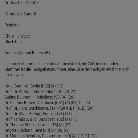
Dr. Joachim Schüller
Mitarbeiter Band III
Redaktion:
Christine Weber
Ulrich Kilian
Autoren (A) und Berater (B):
In eckigen Klammern steht das Autorenkürzel, die Zahl in der runden
Klammer ist die Fachgebietsnummer; eine Liste der Fachgebiete findet sich
im Vorwort.
Katja Bammel, Berlin [KB2] (A) (13)
Prof. Dr. W. Bauhofer, Hamburg (B) (20, 22)
Sabine Baumann, Heidelberg [SB] (A) (26)
Dr. Günther Beikert, Viernheim [GB1] (A) (04, 10, 25)
Prof. Dr. Hans Berckhemer, Frankfurt [HB1] (A, B) (29)
Prof. Dr. Klaus Bethge, Frankfurt (B) (18)
Prof. Tamás S. Biró, Budapest [TB2] (A) (15)
Dr. Thomas Bührke, Leimen [TB] (A) (32)
Angela Burchard, Genf [AB] (A) (20, 22)
Dr. Matthias Delbrück, Dossenheim [MD] (A) (12, 24, 29)