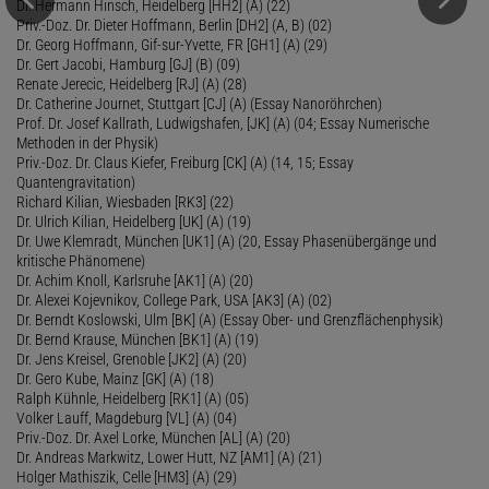
Dr. Hermann Hinsch, Heidelberg [HH2] (A) (22)
Priv.-Doz. Dr. Dieter Hoffmann, Berlin [DH2] (A, B) (02)
Dr. Georg Hoffmann, Gif-sur-Yvette, FR [GH1] (A) (29)
Dr. Gert Jacobi, Hamburg [GJ] (B) (09)
Renate Jerecic, Heidelberg [RJ] (A) (28)
Dr. Catherine Journet, Stuttgart [CJ] (A) (Essay Nanoröhrchen)
Prof. Dr. Josef Kallrath, Ludwigshafen, [JK] (A) (04; Essay Numerische
Methoden in der Physik)
Priv.-Doz. Dr. Claus Kiefer, Freiburg [CK] (A) (14, 15; Essay
Quantengravitation)
Richard Kilian, Wiesbaden [RK3] (22)
Dr. Ulrich Kilian, Heidelberg [UK] (A) (19)
Dr. Uwe Klemradt, München [UK1] (A) (20, Essay Phasenübergänge und
kritische Phänomene)
Dr. Achim Knoll, Karlsruhe [AK1] (A) (20)
Dr. Alexei Kojevnikov, College Park, USA [AK3] (A) (02)
Dr. Berndt Koslowski, Ulm [BK] (A) (Essay Ober- und Grenzflächenphysik)
Dr. Bernd Krause, München [BK1] (A) (19)
Dr. Jens Kreisel, Grenoble [JK2] (A) (20)
Dr. Gero Kube, Mainz [GK] (A) (18)
Ralph Kühnle, Heidelberg [RK1] (A) (05)
Volker Lauff, Magdeburg [VL] (A) (04)
Priv.-Doz. Dr. Axel Lorke, München [AL] (A) (20)
Dr. Andreas Markwitz, Lower Hutt, NZ [AM1] (A) (21)
Holger Mathiszik, Celle [HM3] (A) (29)