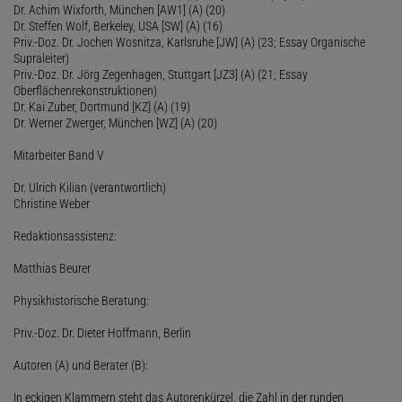
Dr. Achim Wixforth, München [AW1] (A) (20)
Dr. Steffen Wolf, Berkeley, USA [SW] (A) (16)
Priv.-Doz. Dr. Jochen Wosnitza, Karlsruhe [JW] (A) (23; Essay Organische
Supraleiter)
Priv.-Doz. Dr. Jörg Zegenhagen, Stuttgart [JZ3] (A) (21; Essay
Oberflächenrekonstruktionen)
Dr. Kai Zuber, Dortmund [KZ] (A) (19)
Dr. Werner Zwerger, München [WZ] (A) (20)
Mitarbeiter Band V
Dr. Ulrich Kilian (verantwortlich)
Christine Weber
Redaktionsassistenz:
Matthias Beurer
Physikhistorische Beratung:
Priv.-Doz. Dr. Dieter Hoffmann, Berlin
Autoren (A) und Berater (B):
In eckigen Klammern steht das Autorenkürzel, die Zahl in der runden