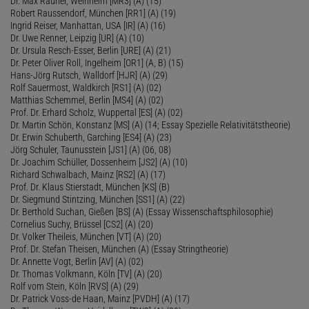
Dr. Max Rauner, Weinheim [MR3] (A) (15)
Robert Raussendorf, München [RR1] (A) (19)
Ingrid Reiser, Manhattan, USA [IR] (A) (16)
Dr. Uwe Renner, Leipzig [UR] (A) (10)
Dr. Ursula Resch-Esser, Berlin [URE] (A) (21)
Dr. Peter Oliver Roll, Ingelheim [OR1] (A, B) (15)
Hans-Jörg Rutsch, Walldorf [HJR] (A) (29)
Rolf Sauermost, Waldkirch [RS1] (A) (02)
Matthias Schemmel, Berlin [MS4] (A) (02)
Prof. Dr. Erhard Scholz, Wuppertal [ES] (A) (02)
Dr. Martin Schön, Konstanz [MS] (A) (14; Essay Spezielle Relativitätstheorie)
Dr. Erwin Schuberth, Garching [ES4] (A) (23)
Jörg Schuler, Taunusstein [JS1] (A) (06, 08)
Dr. Joachim Schüller, Dossenheim [JS2] (A) (10)
Richard Schwalbach, Mainz [RS2] (A) (17)
Prof. Dr. Klaus Stierstadt, München [KS] (B)
Dr. Siegmund Stintzing, München [SS1] (A) (22)
Dr. Berthold Suchan, Gießen [BS] (A) (Essay Wissenschaftsphilosophie)
Cornelius Suchy, Brüssel [CS2] (A) (20)
Dr. Volker Theileis, München [VT] (A) (20)
Prof. Dr. Stefan Theisen, München (A) (Essay Stringtheorie)
Dr. Annette Vogt, Berlin [AV] (A) (02)
Dr. Thomas Volkmann, Köln [TV] (A) (20)
Rolf vom Stein, Köln [RVS] (A) (29)
Dr. Patrick Voss-de Haan, Mainz [PVDH] (A) (17)