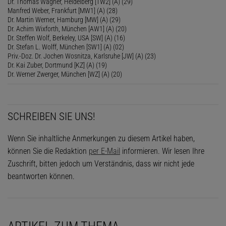
Dr. Thomas Wagner, Heidelberg [TW2] (A) (29)
Manfred Weber, Frankfurt [MW1] (A) (28)
Dr. Martin Werner, Hamburg [MW] (A) (29)
Dr. Achim Wixforth, München [AW1] (A) (20)
Dr. Steffen Wolf, Berkeley, USA [SW] (A) (16)
Dr. Stefan L. Wolff, München [SW1] (A) (02)
Priv.-Doz. Dr. Jochen Wosnitza, Karlsruhe [JW] (A) (23)
Dr. Kai Zuber, Dortmund [KZ] (A) (19)
Dr. Werner Zwerger, München [WZ] (A) (20)
SCHREIBEN SIE UNS!
Wenn Sie inhaltliche Anmerkungen zu diesem Artikel haben,
können Sie die Redaktion
per E-Mail
informieren. Wir lesen Ihre
Zuschrift, bitten jedoch um Verständnis, dass wir nicht jede
beantworten können.