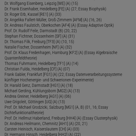
Dr. Wolfgang Eisenberg, Leipzig [WE] (A) (15)
Dr. Frank Eisenhaber, Heidelberg [FE] (A) (27; Essay Biophysik)
Dr. Roger Erb, Kassel [RE1] (A) (33)
Dr. Angelika Fallert-Müller, Groß-Zimmern [AFM] (A) (16, 26)
Dr. Andreas Faulstich, Oberkochen [AF4] (A) (Essay Adaptive Optik)
Prof. Dr. Rudolf Feile, Darmstadt (B) (20, 22)
Stephan Fichtner, Dossenheim [SF] (A) (31)
Dr. Thomas Filk, Freiburg [TF3] (A) (10, 15)
Natalie Fischer, Dossenheim [NF] (A) (32)
Prof. Dr. Klaus Fredenhagen, Hamburg [KF2] (A) (Essay Algebraische
Quantenfeldtheorie)
Thomas Fuhrmann, Heidelberg [TF1] (A) (14)
Christian Fulda, Heidelberg [CF] (A) (07)
Frank Gabler, Frankfurt [FG1] (A) (22; Essay Datenverarbeitungssysteme
künftiger Hochenergie- und Schwerionen-Experimente)
Dr. Harald Genz, Darmstadt [HG1] (A) (18)
Michael Gerding, Kühlungsborn [MG2] (A) (13)
Andrea Greiner, Heidelberg [AG1] (A) (06)
Uwe Grigoleit, Göttingen [UG] (A) (13)
Prof. Dr. Michael Grodzicki, Salzburg [MG1] (A, B) (01, 16; Essay
Dichtefunktionaltheorie)
Prof. Dr. Hellmut Haberland, Freiburg [HH4] (A) (Essay Clusterphysik)
Dr. Andreas Heilmann, Chemnitz [AH1] (A) (20, 21)
Carsten Heinisch, Kaiserslautern [CH] (A) (03)
Dr. Hermann Hinsch, Heidelberg [HH2] (A) (22)