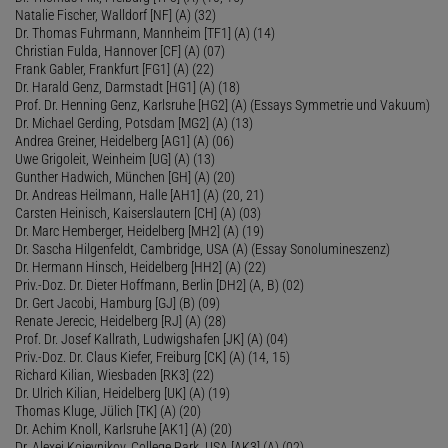
Natalie Fischer, Walldorf [NF] (A) (32)
Dr. Thomas Fuhrmann, Mannheim [TF1] (A) (14)
Christian Fulda, Hannover [CF] (A) (07)
Frank Gabler, Frankfurt [FG1] (A) (22)
Dr. Harald Genz, Darmstadt [HG1] (A) (18)
Prof. Dr. Henning Genz, Karlsruhe [HG2] (A) (Essays Symmetrie und Vakuum)
Dr. Michael Gerding, Potsdam [MG2] (A) (13)
Andrea Greiner, Heidelberg [AG1] (A) (06)
Uwe Grigoleit, Weinheim [UG] (A) (13)
Gunther Hadwich, München [GH] (A) (20)
Dr. Andreas Heilmann, Halle [AH1] (A) (20, 21)
Carsten Heinisch, Kaiserslautern [CH] (A) (03)
Dr. Marc Hemberger, Heidelberg [MH2] (A) (19)
Dr. Sascha Hilgenfeldt, Cambridge, USA (A) (Essay Sonolumineszenz)
Dr. Hermann Hinsch, Heidelberg [HH2] (A) (22)
Priv.-Doz. Dr. Dieter Hoffmann, Berlin [DH2] (A, B) (02)
Dr. Gert Jacobi, Hamburg [GJ] (B) (09)
Renate Jerecic, Heidelberg [RJ] (A) (28)
Prof. Dr. Josef Kallrath, Ludwigshafen [JK] (A) (04)
Priv.-Doz. Dr. Claus Kiefer, Freiburg [CK] (A) (14, 15)
Richard Kilian, Wiesbaden [RK3] (22)
Dr. Ulrich Kilian, Heidelberg [UK] (A) (19)
Thomas Kluge, Jülich [TK] (A) (20)
Dr. Achim Knoll, Karlsruhe [AK1] (A) (20)
Dr. Alexei Kojevnikov, College Park, USA [AK3] (A) (02)