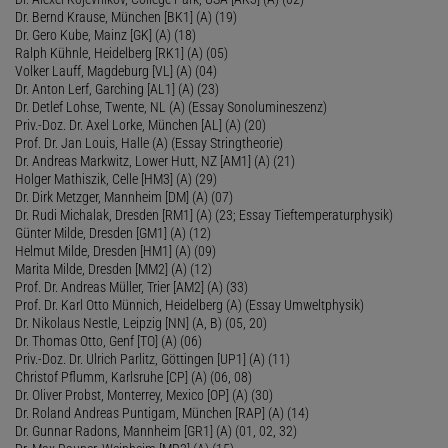
Dr. Bernd Krause, München [BK1] (A) (19)
Dr. Gero Kube, Mainz [GK] (A) (18)
Ralph Kühnle, Heidelberg [RK1] (A) (05)
Volker Lauff, Magdeburg [VL] (A) (04)
Dr. Anton Lerf, Garching [AL1] (A) (23)
Dr. Detlef Lohse, Twente, NL (A) (Essay Sonolumineszenz)
Priv.-Doz. Dr. Axel Lorke, München [AL] (A) (20)
Prof. Dr. Jan Louis, Halle (A) (Essay Stringtheorie)
Dr. Andreas Markwitz, Lower Hutt, NZ [AM1] (A) (21)
Holger Mathiszik, Celle [HM3] (A) (29)
Dr. Dirk Metzger, Mannheim [DM] (A) (07)
Dr. Rudi Michalak, Dresden [RM1] (A) (23; Essay Tieftemperaturphysik)
Günter Milde, Dresden [GM1] (A) (12)
Helmut Milde, Dresden [HM1] (A) (09)
Marita Milde, Dresden [MM2] (A) (12)
Prof. Dr. Andreas Müller, Trier [AM2] (A) (33)
Prof. Dr. Karl Otto Münnich, Heidelberg (A) (Essay Umweltphysik)
Dr. Nikolaus Nestle, Leipzig [NN] (A, B) (05, 20)
Dr. Thomas Otto, Genf [TO] (A) (06)
Priv.-Doz. Dr. Ulrich Parlitz, Göttingen [UP1] (A) (11)
Christof Pflumm, Karlsruhe [CP] (A) (06, 08)
Dr. Oliver Probst, Monterrey, Mexico [OP] (A) (30)
Dr. Roland Andreas Puntigam, München [RAP] (A) (14)
Dr. Gunnar Radons, Mannheim [GR1] (A) (01, 02, 32)