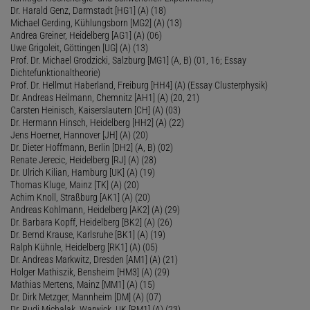
Dr. Harald Genz, Darmstadt [HG1] (A) (18)
Michael Gerding, Kühlungsborn [MG2] (A) (13)
Andrea Greiner, Heidelberg [AG1] (A) (06)
Uwe Grigoleit, Göttingen [UG] (A) (13)
Prof. Dr. Michael Grodzicki, Salzburg [MG1] (A, B) (01, 16; Essay
Dichtefunktionaltheorie)
Prof. Dr. Hellmut Haberland, Freiburg [HH4] (A) (Essay Clusterphysik)
Dr. Andreas Heilmann, Chemnitz [AH1] (A) (20, 21)
Carsten Heinisch, Kaiserslautern [CH] (A) (03)
Dr. Hermann Hinsch, Heidelberg [HH2] (A) (22)
Jens Hoerner, Hannover [JH] (A) (20)
Dr. Dieter Hoffmann, Berlin [DH2] (A, B) (02)
Renate Jerecic, Heidelberg [RJ] (A) (28)
Dr. Ulrich Kilian, Hamburg [UK] (A) (19)
Thomas Kluge, Mainz [TK] (A) (20)
Achim Knoll, Straßburg [AK1] (A) (20)
Andreas Kohlmann, Heidelberg [AK2] (A) (29)
Dr. Barbara Kopff, Heidelberg [BK2] (A) (26)
Dr. Bernd Krause, Karlsruhe [BK1] (A) (19)
Ralph Kühnle, Heidelberg [RK1] (A) (05)
Dr. Andreas Markwitz, Dresden [AM1] (A) (21)
Holger Mathiszik, Bensheim [HM3] (A) (29)
Mathias Mertens, Mainz [MM1] (A) (15)
Dr. Dirk Metzger, Mannheim [DM] (A) (07)
Dr. Rudi Michalak, Warwick, UK [RM1] (A) (23)