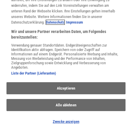
Fußball
| Wie der WM-Ball Torhüter täuscht
widerrufen, indem Sie auf den Link Voreinstellungen verwalten am
Fäkalphysik
| Wattwürmer offenbaren Gravitationsgesetz der
unteren Rand der Webseite klicken. Ihre Einstellungen gelten innerhalb
Kothaufen
unseres Website. Weitere Informationen finden Sie in unserer
Datenschutzerklärung.
Datenschutz
Impressum
Quantencomputing
| Experten zweifeln an Microsofts
topologischem Qubit
Wir und unsere Partner verarbeiten Daten, um Folgendes
»Ich mag Physik«
| Der innere Funke
bereitzustellen:
Verwendung genauer Standortdaten. Endgeräteeigenschaften zur
Identifikation aktiv abfragen. Speichern von oder Zugriff auf
Informationen auf einem Endgerät. Personalisierte Werbung und Inhalte,
Messung von Werbeleistung und der Performance von Inhalten,
Zielgruppenforschung sowie Entwicklung und Verbesserung von
Angeboten.
Liste der Partner (Lieferanten)
Akzeptieren
Alle ablehnen
Zwecke anzeigen
TEILCHEN UND ANTITEILCHEN