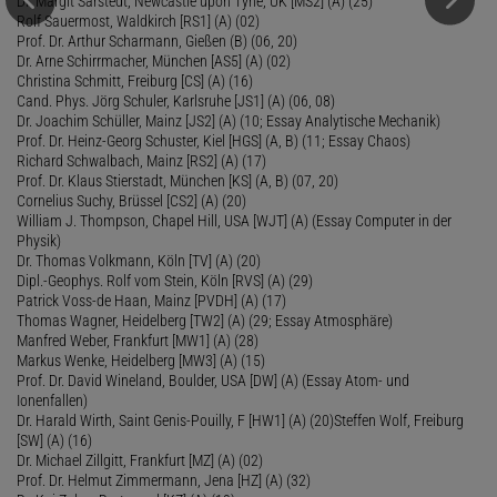
Dr. Margit Sarstedt, Newcastle upon Tyne, UK [MS2] (A) (25)
Rolf Sauermost, Waldkirch [RS1] (A) (02)
Prof. Dr. Arthur Scharmann, Gießen (B) (06, 20)
Dr. Arne Schirrmacher, München [AS5] (A) (02)
Christina Schmitt, Freiburg [CS] (A) (16)
Cand. Phys. Jörg Schuler, Karlsruhe [JS1] (A) (06, 08)
Dr. Joachim Schüller, Mainz [JS2] (A) (10; Essay Analytische Mechanik)
Prof. Dr. Heinz-Georg Schuster, Kiel [HGS] (A, B) (11; Essay Chaos)
Richard Schwalbach, Mainz [RS2] (A) (17)
Prof. Dr. Klaus Stierstadt, München [KS] (A, B) (07, 20)
Cornelius Suchy, Brüssel [CS2] (A) (20)
William J. Thompson, Chapel Hill, USA [WJT] (A) (Essay Computer in der
Physik)
Dr. Thomas Volkmann, Köln [TV] (A) (20)
Dipl.-Geophys. Rolf vom Stein, Köln [RVS] (A) (29)
Patrick Voss-de Haan, Mainz [PVDH] (A) (17)
Thomas Wagner, Heidelberg [TW2] (A) (29; Essay Atmosphäre)
Manfred Weber, Frankfurt [MW1] (A) (28)
Markus Wenke, Heidelberg [MW3] (A) (15)
Prof. Dr. David Wineland, Boulder, USA [DW] (A) (Essay Atom- und
Ionenfallen)
Dr. Harald Wirth, Saint Genis-Pouilly, F [HW1] (A) (20)Steffen Wolf, Freiburg
[SW] (A) (16)
Dr. Michael Zillgitt, Frankfurt [MZ] (A) (02)
Prof. Dr. Helmut Zimmermann, Jena [HZ] (A) (32)