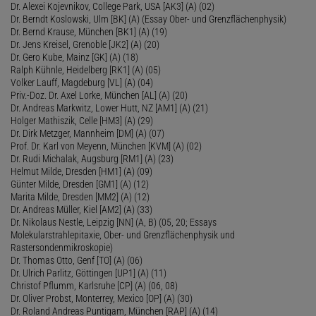
Dr. Alexei Kojevnikov, College Park, USA [AK3] (A) (02)
Dr. Berndt Koslowski, Ulm [BK] (A) (Essay Ober- und Grenzflächenphysik)
Dr. Bernd Krause, München [BK1] (A) (19)
Dr. Jens Kreisel, Grenoble [JK2] (A) (20)
Dr. Gero Kube, Mainz [GK] (A) (18)
Ralph Kühnle, Heidelberg [RK1] (A) (05)
Volker Lauff, Magdeburg [VL] (A) (04)
Priv.-Doz. Dr. Axel Lorke, München [AL] (A) (20)
Dr. Andreas Markwitz, Lower Hutt, NZ [AM1] (A) (21)
Holger Mathiszik, Celle [HM3] (A) (29)
Dr. Dirk Metzger, Mannheim [DM] (A) (07)
Prof. Dr. Karl von Meyenn, München [KVM] (A) (02)
Dr. Rudi Michalak, Augsburg [RM1] (A) (23)
Helmut Milde, Dresden [HM1] (A) (09)
Günter Milde, Dresden [GM1] (A) (12)
Marita Milde, Dresden [MM2] (A) (12)
Dr. Andreas Müller, Kiel [AM2] (A) (33)
Dr. Nikolaus Nestle, Leipzig [NN] (A, B) (05, 20; Essays
Molekularstrahlepitaxie, Ober- und Grenzflächenphysik und
Rastersondenmikroskopie)
Dr. Thomas Otto, Genf [TO] (A) (06)
Dr. Ulrich Parlitz, Göttingen [UP1] (A) (11)
Christof Pflumm, Karlsruhe [CP] (A) (06, 08)
Dr. Oliver Probst, Monterrey, Mexico [OP] (A) (30)
Dr. Roland Andreas Puntigam, München [RAP] (A) (14)