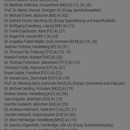
Dr. Matthias Delbrück, Dossenheim [MD] (A) (12, 24, 29)
Prof. Dr. Martin Dressel, Stuttgart (A) (Essay Spindichtewellen)
Dr. Michael Eckert, München [ME] (A) (02)
Dr. Dietrich Einzel, Garching (A) (Essay Supraleitung und Suprafluidität)
Dr. Wolfgang Eisenberg, Leipzig [WE] (A) (15)
Dr. Frank Eisenhaber, Wien [FE] (A) (27)
Dr. Roger Erb, Kassel [RE1] (A) (33)
Dr. Angelika Fallert-Müller, Groß-Zimmern [AFM] (A) (16, 26)
Stephan Fichtner, Heidelberg [SF] (A) (31)
Dr. Thomas Filk, Freiburg [TF3] (A) (10, 15)
Natalie Fischer, Walldorf [NF] (A) (32)
Dr. Thomas Fuhrmann, Mannheim [TF1] (A) (14)
Christian Fulda, Hannover [CF] (A) (07)
Frank Gabler, Frankfurt [FG1] (A) (22)
Dr. Harald Genz, Darmstadt [HG1] (A) (18)
Prof. Dr. Henning Genz, Karlsruhe [HG2] (A) (Essays Symmetrie und Vakuum)
Dr. Michael Gerding, Potsdam [MG2] (A) (13)
Andrea Greiner, Heidelberg [AG1] (A) (06)
Uwe Grigoleit, Weinheim [UG] (A) (13)
Gunther Hadwich, München [GH] (A) (20)
Dr. Andreas Heilmann, Halle [AH1] (A) (20, 21)
Carsten Heinisch, Kaiserslautern [CH] (A) (03)
Dr. Marc Hemberger, Heidelberg [MH2] (A) (19)
Dr. Sascha Hilgenfeldt, Cambridge, USA (A) (Essay Sonolumineszenz)