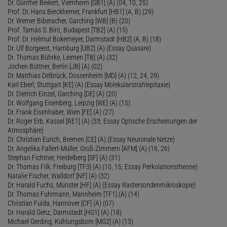
Dr. Günther Beikert, Viernheim [GB1] (A) (04, 10, 25)
Prof. Dr. Hans Berckhemer, Frankfurt [HB1] (A, B) (29)
Dr. Werner Biberacher, Garching [WB] (B) (20)
Prof. Tamás S. Biró, Budapest [TB2] (A) (15)
Prof. Dr. Helmut Bokemeyer, Darmstadt [HB2] (A, B) (18)
Dr. Ulf Borgeest, Hamburg [UB2] (A) (Essay Quasare)
Dr. Thomas Bührke, Leimen [TB] (A) (32)
Jochen Büttner, Berlin [JB] (A) (02)
Dr. Matthias Delbrück, Dossenheim [MD] (A) (12, 24, 29)
Karl Eberl, Stuttgart [KE] (A) (Essay Molekularstrahlepitaxie)
Dr. Dietrich Einzel, Garching [DE] (A) (20)
Dr. Wolfgang Eisenberg, Leipzig [WE] (A) (15)
Dr. Frank Eisenhaber, Wien [FE] (A) (27)
Dr. Roger Erb, Kassel [RE1] (A) (33; Essay Optische Erscheinungen der
Atmosphäre)
Dr. Christian Eurich, Bremen [CE] (A) (Essay Neuronale Netze)
Dr. Angelika Fallert-Müller, Groß-Zimmern [AFM] (A) (16, 26)
Stephan Fichtner, Heidelberg [SF] (A) (31)
Dr. Thomas Filk, Freiburg [TF3] (A) (10, 15; Essay Perkolationstheorie)
Natalie Fischer, Walldorf [NF] (A) (32)
Dr. Harald Fuchs, Münster [HF] (A) (Essay Rastersondenmikroskopie)
Dr. Thomas Fuhrmann, Mannheim [TF1] (A) (14)
Christian Fulda, Hannover [CF] (A) (07)
Dr. Harald Genz, Darmstadt [HG1] (A) (18)
Michael Gerding, Kühlungsborn [MG2] (A) (13)