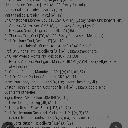
Helmut Milde, Dresden [HM1] (A) (09; Essay Akustik)
Guenter Milde, Dresden [GM1] (A) (12)
Maritha Milde, Dresden [MM2] (A) (12)
Dr. Christopher Monroe, Boulder, USA [CM] (A) (Essay Atom- und Ionenfallen)
Dr. Andreas Müller, Kiel [AM2] (A) (33; Essay Alltagsphysik)
Dr. Nikolaus Nestle, Regensburg [NN] (A) (05)
Dr. Thomas Otto, Genf [TO] (A) (06; Essay Analytische Mechanik)
Prof. Dr. Harry Paul, Berlin [HP] (A) (13)
Cand. Phys. Christof Pflumm, Karlsruhe [CP] (A) (06, 08)
Prof. Dr. Ulrich Platt, Heidelberg [UP] (A) (Essay Atmosphäre)
Dr. Oliver Probst, Monterrey, Mexico [OP] (A) (30)
Dr. Roland Andreas Puntigam, München [RAP] (A) (14; Essay Allgemeine
Relativitätstheorie)
Dr. Gunnar Radons, Mannheim [GR1] (A) (01, 02, 32)
Prof. Dr. Günter Radons, Stuttgart [GR2] (A) (11)
Oliver Rattunde, Freiburg [OR2] (A) (16; Essay Clusterphysik)
Dr. Karl-Henning Rehren, Göttingen [KHR] (A) (Essay Algebraische
Quantenfeldtheorie)
Ingrid Reiser, Manhattan, USA [IR] (A) (16)
Dr. Uwe Renner, Leipzig [UR] (A) (10)
Dr. Ursula Resch-Esser, Berlin [URE] (A) (21)
Prof. Dr. Hermann Rietschel, Karlsruhe [HR1] (A, B) (23)
Dr. Peter Oliver Roll, Mainz [OR1] (A, B) (04, 15; Essay Distributionen)
Hans-Jörg Rutsch, Heidelberg [HJR] (A) (29)