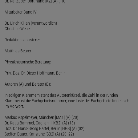
Dr. Kai Zuber, Dortmund [KZ] (A) (19)
Mitarbeiter Band IV
Dr. Ulrich Kilian (verantwortlich)
Christine Weber
Redaktionsassistenz:
Matthias Beurer
Physikhistorische Beratung:
Priv.-Doz. Dr. Dieter Hoffmann, Berlin
Autoren (A) und Berater (B):
In eckigen Klammern steht das Autorenkürzel, die Zahl in der runden
Klammer ist die Fachgebietsnummer; eine Liste der Fachgebiete findet sich
im Vorwort.
Markus Aspelmeyer, München [MA1] (A) (20)
Dr. Katja Bammel, Cagliari, I [KB2] (A) (13)
Doz. Dr. Hans-Georg Bartel, Berlin [HGB] (A) (02)
Steffen Bauer, Karlsruhe [SB2] (A) (20, 22)