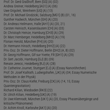
Prof. Dr. Gerd Graßhoff, Bern [GG] (A) (02)
Andrea Greiner, Heidelberg [AG1] (A) (06)
Uwe Grigoleit, Weinheim [UG] (A) (13)
Prof. Dr. Michael Grodzicki, Salzburg [MG1] (B) (01, 16)
Gunther Hadwich, München [GH] (A) (20)
Dr. Andreas Heilmann, Halle [AH1] (A) (20, 21)
Carsten Heinisch, Kaiserslautern [CH] (A) (03)
Dr. Christoph Heinze, Hamburg [CH3] (A) (29)
Dr. Marc Hemberger, Heidelberg [MH2] (A) (19)
Florian Herold, München [FH] (A) (20)
Dr. Hermann Hinsch, Heidelberg [HH2] (A) (22)
Priv.-Doz. Dr. Dieter Hoffmann, Berlin [DH2] (A, B) (02)
Dr. Georg Hoffmann, Gif-sur-Yvette, FR [GH1] (A) (29)
Dr. Gert Jacobi, Hamburg [GJ] (B) (09)
Renate Jerecic, Heidelberg [RJ] (A) (28)
Dr. Catherine Journet, Stuttgart [CJ] (A) (Essay Nanoröhrchen)
Prof. Dr. Josef Kallrath, Ludwigshafen, [JK] (A) (04; Essay Numerische
Methoden in der Physik)
Priv.-Doz. Dr. Claus Kiefer, Freiburg [CK] (A) (14, 15; Essay
Quantengravitation)
Richard Kilian, Wiesbaden [RK3] (22)
Dr. Ulrich Kilian, Heidelberg [UK] (A) (19)
Dr. Uwe Klemradt, München [UK1] (A) (20, Essay Phasenübergänge und
kritische Phänomene)
Dr. Achim Knoll, Karlsruhe [AK1] (A) (20)