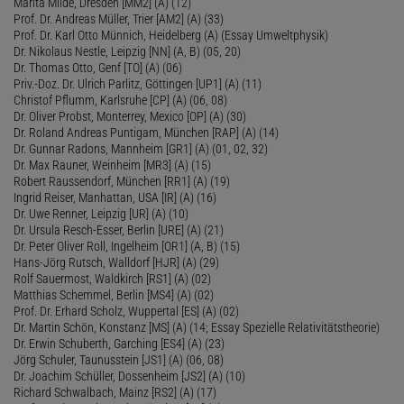
Marita Milde, Dresden [MM2] (A) (12)
Prof. Dr. Andreas Müller, Trier [AM2] (A) (33)
Prof. Dr. Karl Otto Münnich, Heidelberg (A) (Essay Umweltphysik)
Dr. Nikolaus Nestle, Leipzig [NN] (A, B) (05, 20)
Dr. Thomas Otto, Genf [TO] (A) (06)
Priv.-Doz. Dr. Ulrich Parlitz, Göttingen [UP1] (A) (11)
Christof Pflumm, Karlsruhe [CP] (A) (06, 08)
Dr. Oliver Probst, Monterrey, Mexico [OP] (A) (30)
Dr. Roland Andreas Puntigam, München [RAP] (A) (14)
Dr. Gunnar Radons, Mannheim [GR1] (A) (01, 02, 32)
Dr. Max Rauner, Weinheim [MR3] (A) (15)
Robert Raussendorf, München [RR1] (A) (19)
Ingrid Reiser, Manhattan, USA [IR] (A) (16)
Dr. Uwe Renner, Leipzig [UR] (A) (10)
Dr. Ursula Resch-Esser, Berlin [URE] (A) (21)
Dr. Peter Oliver Roll, Ingelheim [OR1] (A, B) (15)
Hans-Jörg Rutsch, Walldorf [HJR] (A) (29)
Rolf Sauermost, Waldkirch [RS1] (A) (02)
Matthias Schemmel, Berlin [MS4] (A) (02)
Prof. Dr. Erhard Scholz, Wuppertal [ES] (A) (02)
Dr. Martin Schön, Konstanz [MS] (A) (14; Essay Spezielle Relativitätstheorie)
Dr. Erwin Schuberth, Garching [ES4] (A) (23)
Jörg Schuler, Taunusstein [JS1] (A) (06, 08)
Dr. Joachim Schüller, Dossenheim [JS2] (A) (10)
Richard Schwalbach, Mainz [RS2] (A) (17)