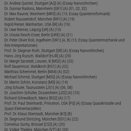
Dr. Andrea Quintel, Stuttgart [AQ] (A) (Essay Nanoröhrchen)
Dr. Gunnar Radons, Mannheim [GR1] (A) (01, 02, 32)
Dr. Max Rauner, Weinheim [MR3] (A) (15; Essay Quanteninformatik)
Robert Raussendorf, München [RR1] (A) (19)
Ingrid Reiser, Manhattan, USA [IR] (A) (16)
Dr. Uwe Renner, Leipzig [UR] (A) (10)
Dr. Ursula Resch-Esser, Berlin [URE] (A) (21)
Dr. Peter Oliver Roll, Ingelheim [OR1] (A, B) (15; Essay Quantenmechanik und
ihre Interpretationen)
Prof. Dr. Siegmar Roth, Stuttgart [SR] (A) (Essay Nanoröhrchen)
Hans-Jörg Rutsch, Walldorf [HJR] (A) (29)
Dr. Margit Sarstedt, Leuven, B [MS2] (A) (25)
Rolf Sauermost, Waldkirch [RS1] (A) (02)
Matthias Schemmel, Berlin [MS4] (A) (02)
Michael Schmid, Stuttgart [MS5] (A) (Essay Nanoröhrchen)
Dr. Martin Schön, Konstanz [MS] (A) (14)
Jörg Schuler, Taunusstein [JS1] (A) (06, 08)
Dr. Joachim Schüller, Dossenheim [JS2] (A) (10)
Richard Schwalbach, Mainz [RS2] (A) (17)
Prof. Dr. Paul Steinhardt, Princeton, USA [PS] (A) (Essay Quasikristalle und
Quasi-Elementarzellen)
Prof. Dr. Klaus Stierstadt, München [KS] (B)
Dr. Siegmund Stintzing, München [SS1] (A) (22)
Cornelius Suchy, Brüssel [CS2] (A) (20)
Dr. Volker Theileis, München [VT] (A) (20)