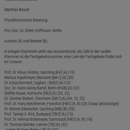
Matthias Beurer
Physikhistorische Beratung:
Priv.-Doz. Dr. Dieter Hoffmann, Berlin
Autoren (A) und Berater (B):
In eckigen Klammern steht das Autorenkürzel, die Zahl in der runden
Klammer ist die Fachgebietsnummer; eine Liste der Fachgebiete findet sich
im Vorwort.
Prof. Dr. Klaus Andres, Garching [KA] (A) (10)
Markus Aspelmeyer, München [MA1] (A) (20)
Dr. Katja Bammel, Cagliari, I [KB2] (A) (13)
Doz. Dr. Hans-Georg Bartel, Berlin [HGB] (A) (02)
Steffen Bauer, Karlsruhe [SB2] (A) (20, 22)
Dr. Günther Beikert, Viernheim [GB1] (A) (04, 10, 25)
Prof. Dr. Hans Berckhemer, Frankfurt [HB1] (A, B) (29; Essay Seismologie)
Dr. Werner Biberacher, Garching [WB] (B) (20)
Prof. Tamás S. Biró, Budapest [TB2] (A) (15)
Prof. Dr. Helmut Bokemeyer, Darmstadt [HB2] (A, B) (18)
Dr. Thomas Bührke, Leimen [TB] (A) (32)
Jochen Büttner, Berlin [JB] (A) (02)