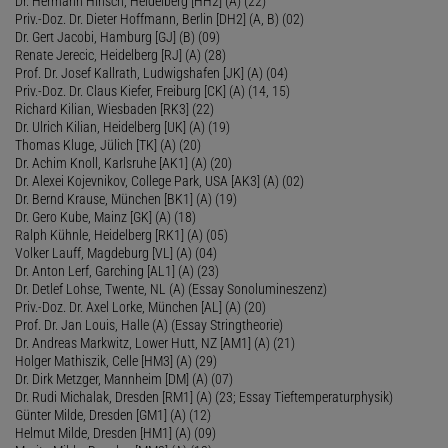
Dr. Hermann Hinsch, Heidelberg [HH2] (A) (22)
Priv.-Doz. Dr. Dieter Hoffmann, Berlin [DH2] (A, B) (02)
Dr. Gert Jacobi, Hamburg [GJ] (B) (09)
Renate Jerecic, Heidelberg [RJ] (A) (28)
Prof. Dr. Josef Kallrath, Ludwigshafen [JK] (A) (04)
Priv.-Doz. Dr. Claus Kiefer, Freiburg [CK] (A) (14, 15)
Richard Kilian, Wiesbaden [RK3] (22)
Dr. Ulrich Kilian, Heidelberg [UK] (A) (19)
Thomas Kluge, Jülich [TK] (A) (20)
Dr. Achim Knoll, Karlsruhe [AK1] (A) (20)
Dr. Alexei Kojevnikov, College Park, USA [AK3] (A) (02)
Dr. Bernd Krause, München [BK1] (A) (19)
Dr. Gero Kube, Mainz [GK] (A) (18)
Ralph Kühnle, Heidelberg [RK1] (A) (05)
Volker Lauff, Magdeburg [VL] (A) (04)
Dr. Anton Lerf, Garching [AL1] (A) (23)
Dr. Detlef Lohse, Twente, NL (A) (Essay Sonolumineszenz)
Priv.-Doz. Dr. Axel Lorke, München [AL] (A) (20)
Prof. Dr. Jan Louis, Halle (A) (Essay Stringtheorie)
Dr. Andreas Markwitz, Lower Hutt, NZ [AM1] (A) (21)
Holger Mathiszik, Celle [HM3] (A) (29)
Dr. Dirk Metzger, Mannheim [DM] (A) (07)
Dr. Rudi Michalak, Dresden [RM1] (A) (23; Essay Tieftemperaturphysik)
Günter Milde, Dresden [GM1] (A) (12)
Helmut Milde, Dresden [HM1] (A) (09)