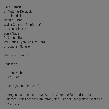
Silvia Barnert
Dr. Matthias Delbrück
Dr. Reinald Eis
Natalie Fischer
Walter Greulich (Schriftleiter)
Carsten Heinisch
Sonja Nagel
Dr. Gunnar Radons
MS (Optics) Lynn Schilling-Benz
Dr. Joachim Schüller
Mitarbeiter Band III
Redaktion:
Christine Weber
Ulrich Kilian
Autoren (A) und Berater (B):
In eckigen Klammern steht das Autorenkürzel, die Zahl in der runden
Klammer ist die Fachgebietsnummer; eine Liste der Fachgebiete findet sich
im Vorwort.