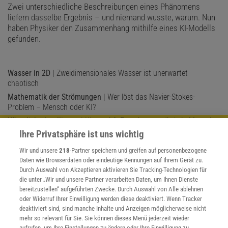
Zwei unterschiedliche Beschreibungen eines Phänomens
liefern dasselbe Ergebnis – und niemand wusste, warum. Nun
haben Physiker den Zusammenhang mithilfe eines KI-Modells
gefunden.
Wasser in 2D
| Zweidimensionales Wasser ist unerwartet
chaotisch
Mathematik der Strömungen
| Wer löst das Navier-Stokes-
Problem – Mensch oder KI?
Künstliche Intelligenz
| KI entwirft Experimente, die kein Mensch
mehr versteht
Ihre Privatsphäre ist uns wichtig
Schwarzes Loch im Labor
| Hawking-Strahlung könnte einfacher
Wir und unsere
218
-Partner speichern und greifen auf personenbezogene
entstehen als gedacht
Daten wie Browserdaten oder eindeutige Kennungen auf Ihrem Gerät zu.
Faktencheck Windenergie
| Fünf Fragen und Antworten zur
Durch Auswahl von Akzeptieren aktivieren Sie Tracking-Technologien für
Gefahr durch Windräder
die unter „Wir und unsere Partner verarbeiten Daten, um Ihnen Dienste
bereitzustellen“ aufgeführten Zwecke. Durch Auswahl von Alle ablehnen
Modernisierung am Cern
| Teilchenbeschleuniger bis 2030
oder Widerruf Ihrer Einwilligung werden diese deaktiviert. Wenn Tracker
abgeschaltet
deaktiviert sind, sind manche Inhalte und Anzeigen möglicherweise nicht
Fourier-Pixel
| Der Weg zu sehenden Displays
mehr so relevant für Sie. Sie können dieses Menü jederzeit wieder
aufrufen, um Ihre Einstellungen zu ändern oder Ihre Einwilligung zu