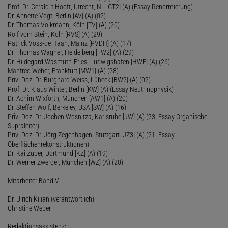
Prof. Dr. Gerald 't Hooft, Utrecht, NL [GT2] (A) (Essay Renormierung)
Dr. Annette Vogt, Berlin [AV] (A) (02)
Dr. Thomas Volkmann, Köln [TV] (A) (20)
Rolf vom Stein, Köln [RVS] (A) (29)
Patrick Voss-de Haan, Mainz [PVDH] (A) (17)
Dr. Thomas Wagner, Heidelberg [TW2] (A) (29)
Dr. Hildegard Wasmuth-Fries, Ludwigshafen [HWF] (A) (26)
Manfred Weber, Frankfurt [MW1] (A) (28)
Priv.-Doz. Dr. Burghard Weiss, Lübeck [BW2] (A) (02)
Prof. Dr. Klaus Winter, Berlin [KW] (A) (Essay Neutrinophysik)
Dr. Achim Wixforth, München [AW1] (A) (20)
Dr. Steffen Wolf, Berkeley, USA [SW] (A) (16)
Priv.-Doz. Dr. Jochen Wosnitza, Karlsruhe [JW] (A) (23; Essay Organische
Supraleiter)
Priv.-Doz. Dr. Jörg Zegenhagen, Stuttgart [JZ3] (A) (21; Essay
Oberflächenrekonstruktionen)
Dr. Kai Zuber, Dortmund [KZ] (A) (19)
Dr. Werner Zwerger, München [WZ] (A) (20)
Mitarbeiter Band V
Dr. Ulrich Kilian (verantwortlich)
Christine Weber
Redaktionsassistenz: