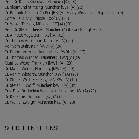
Prof. Dr. Klaus Stierstadt, München [KS] (B)
Dr. Siegmund Stintzing, München [SS1] (A) (22)
Dr. Berthold Suchan, Gießen [BS] (A) (Essay Wissenschaftsphilosophie)
Cornelius Suchy, Brüssel [CS2] (A) (20)
Dr. Volker Theileis, München [VT] (A) (20)
Prof. Dr. Stefan Theisen, München (A) (Essay Stringtheorie)
Dr. Annette Vogt, Berlin [AV] (A) (02)
Dr. Thomas Volkmann, Köln [TV] (A) (20)
Rolf vom Stein, Köln [RVS] (A) (29)
Dr. Patrick Voss-de Haan, Mainz [PVDH] (A) (17)
Dr. Thomas Wagner, Heidelberg [TW2] (A) (29)
Manfred Weber, Frankfurt [MW1] (A) (28)
Dr. Martin Werner, Hamburg [MW] (A) (29)
Dr. Achim Wixforth, München [AW1] (A) (20)
Dr. Steffen Wolf, Berkeley, USA [SW] (A) (16)
Dr. Stefan L. Wolff, München [SW1] (A) (02)
Priv.-Doz. Dr. Jochen Wosnitza, Karlsruhe [JW] (A) (23)
Dr. Kai Zuber, Dortmund [KZ] (A) (19)
Dr. Werner Zwerger, München [WZ] (A) (20)
SCHREIBEN SIE UNS!