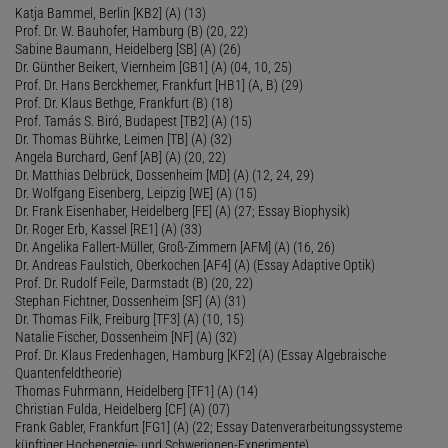
Katja Bammel, Berlin [KB2] (A) (13)
Prof. Dr. W. Bauhofer, Hamburg (B) (20, 22)
Sabine Baumann, Heidelberg [SB] (A) (26)
Dr. Günther Beikert, Viernheim [GB1] (A) (04, 10, 25)
Prof. Dr. Hans Berckhemer, Frankfurt [HB1] (A, B) (29)
Prof. Dr. Klaus Bethge, Frankfurt (B) (18)
Prof. Tamás S. Biró, Budapest [TB2] (A) (15)
Dr. Thomas Bührke, Leimen [TB] (A) (32)
Angela Burchard, Genf [AB] (A) (20, 22)
Dr. Matthias Delbrück, Dossenheim [MD] (A) (12, 24, 29)
Dr. Wolfgang Eisenberg, Leipzig [WE] (A) (15)
Dr. Frank Eisenhaber, Heidelberg [FE] (A) (27; Essay Biophysik)
Dr. Roger Erb, Kassel [RE1] (A) (33)
Dr. Angelika Fallert-Müller, Groß-Zimmern [AFM] (A) (16, 26)
Dr. Andreas Faulstich, Oberkochen [AF4] (A) (Essay Adaptive Optik)
Prof. Dr. Rudolf Feile, Darmstadt (B) (20, 22)
Stephan Fichtner, Dossenheim [SF] (A) (31)
Dr. Thomas Filk, Freiburg [TF3] (A) (10, 15)
Natalie Fischer, Dossenheim [NF] (A) (32)
Prof. Dr. Klaus Fredenhagen, Hamburg [KF2] (A) (Essay Algebraische
Quantenfeldtheorie)
Thomas Fuhrmann, Heidelberg [TF1] (A) (14)
Christian Fulda, Heidelberg [CF] (A) (07)
Frank Gabler, Frankfurt [FG1] (A) (22; Essay Datenverarbeitungssysteme
künftiger Hochenergie- und Schwerionen-Experimente)