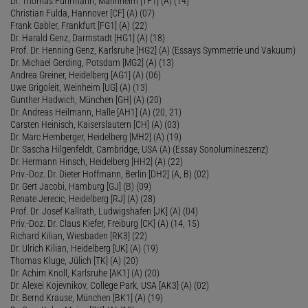
Dr. Thomas Fuhrmann, Mannheim [TF1] (A) (14)
Christian Fulda, Hannover [CF] (A) (07)
Frank Gabler, Frankfurt [FG1] (A) (22)
Dr. Harald Genz, Darmstadt [HG1] (A) (18)
Prof. Dr. Henning Genz, Karlsruhe [HG2] (A) (Essays Symmetrie und Vakuum)
Dr. Michael Gerding, Potsdam [MG2] (A) (13)
Andrea Greiner, Heidelberg [AG1] (A) (06)
Uwe Grigoleit, Weinheim [UG] (A) (13)
Gunther Hadwich, München [GH] (A) (20)
Dr. Andreas Heilmann, Halle [AH1] (A) (20, 21)
Carsten Heinisch, Kaiserslautern [CH] (A) (03)
Dr. Marc Hemberger, Heidelberg [MH2] (A) (19)
Dr. Sascha Hilgenfeldt, Cambridge, USA (A) (Essay Sonolumineszenz)
Dr. Hermann Hinsch, Heidelberg [HH2] (A) (22)
Priv.-Doz. Dr. Dieter Hoffmann, Berlin [DH2] (A, B) (02)
Dr. Gert Jacobi, Hamburg [GJ] (B) (09)
Renate Jerecic, Heidelberg [RJ] (A) (28)
Prof. Dr. Josef Kallrath, Ludwigshafen [JK] (A) (04)
Priv.-Doz. Dr. Claus Kiefer, Freiburg [CK] (A) (14, 15)
Richard Kilian, Wiesbaden [RK3] (22)
Dr. Ulrich Kilian, Heidelberg [UK] (A) (19)
Thomas Kluge, Jülich [TK] (A) (20)
Dr. Achim Knoll, Karlsruhe [AK1] (A) (20)
Dr. Alexei Kojevnikov, College Park, USA [AK3] (A) (02)
Dr. Bernd Krause, München [BK1] (A) (19)