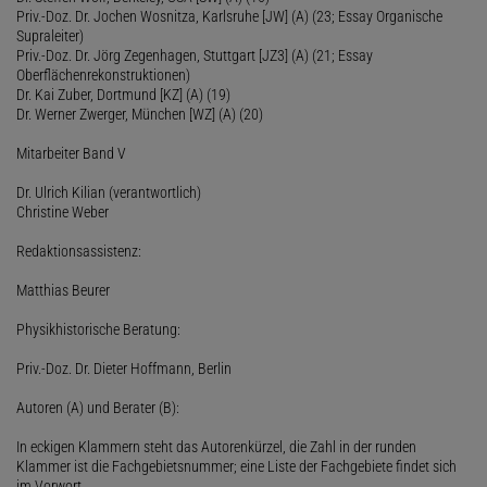
Priv.-Doz. Dr. Jochen Wosnitza, Karlsruhe [JW] (A) (23; Essay Organische
Supraleiter)
Priv.-Doz. Dr. Jörg Zegenhagen, Stuttgart [JZ3] (A) (21; Essay
Oberflächenrekonstruktionen)
Dr. Kai Zuber, Dortmund [KZ] (A) (19)
Dr. Werner Zwerger, München [WZ] (A) (20)
Mitarbeiter Band V
Dr. Ulrich Kilian (verantwortlich)
Christine Weber
Redaktionsassistenz:
Matthias Beurer
Physikhistorische Beratung:
Priv.-Doz. Dr. Dieter Hoffmann, Berlin
Autoren (A) und Berater (B):
In eckigen Klammern steht das Autorenkürzel, die Zahl in der runden
Klammer ist die Fachgebietsnummer; eine Liste der Fachgebiete findet sich
im Vorwort.