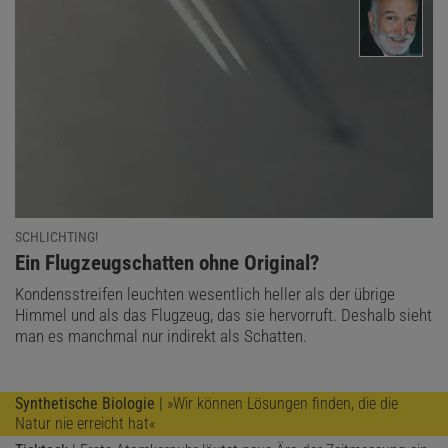
SCHLICHTING!
:
Ein Flugzeugschatten ohne Original?
Kondensstreifen leuchten wesentlich heller als der übrige
Himmel und als das Flugzeug, das sie hervorruft. Deshalb sieht
man es manchmal nur indirekt als Schatten.
Synthetische Biologie
| »Wir können Lösungen finden, die die
Natur nie erreicht hat«