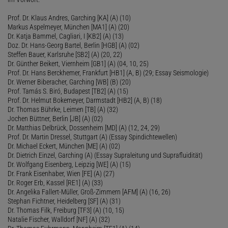
Prof. Dr. Klaus Andres, Garching [KA] (A) (10)
Markus Aspelmeyer, München [MA1] (A) (20)
Dr. Katja Bammel, Cagliari, I [KB2] (A) (13)
Doz. Dr. Hans-Georg Bartel, Berlin [HGB] (A) (02)
Steffen Bauer, Karlsruhe [SB2] (A) (20, 22)
Dr. Günther Beikert, Viernheim [GB1] (A) (04, 10, 25)
Prof. Dr. Hans Berckhemer, Frankfurt [HB1] (A, B) (29; Essay Seismologie)
Dr. Werner Biberacher, Garching [WB] (B) (20)
Prof. Tamás S. Biró, Budapest [TB2] (A) (15)
Prof. Dr. Helmut Bokemeyer, Darmstadt [HB2] (A, B) (18)
Dr. Thomas Bührke, Leimen [TB] (A) (32)
Jochen Büttner, Berlin [JB] (A) (02)
Dr. Matthias Delbrück, Dossenheim [MD] (A) (12, 24, 29)
Prof. Dr. Martin Dressel, Stuttgart (A) (Essay Spindichtewellen)
Dr. Michael Eckert, München [ME] (A) (02)
Dr. Dietrich Einzel, Garching (A) (Essay Supraleitung und Suprafluidität)
Dr. Wolfgang Eisenberg, Leipzig [WE] (A) (15)
Dr. Frank Eisenhaber, Wien [FE] (A) (27)
Dr. Roger Erb, Kassel [RE1] (A) (33)
Dr. Angelika Fallert-Müller, Groß-Zimmern [AFM] (A) (16, 26)
Stephan Fichtner, Heidelberg [SF] (A) (31)
Dr. Thomas Filk, Freiburg [TF3] (A) (10, 15)
Natalie Fischer, Walldorf [NF] (A) (32)