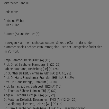
Mitarbeiter Band III
Redaktion:
Christine Weber
Ulrich Kilian
Autoren (A) und Berater (B):
In eckigen Klammern steht das Autorenkürzel, die Zahl in der runden
Klammer ist die Fachgebietsnummer; eine Liste der Fachgebiete findet sich
im Vorwort.
Katja Bammel, Berlin [KB2] (A) (13)
Prof. Dr. W. Bauhofer, Hamburg (B) (20, 22)
Sabine Baumann, Heidelberg [SB] (A) (26)
Dr. Günther Beikert, Viernheim [GB1] (A) (04, 10, 25)
Prof. Dr. Hans Berckhemer, Frankfurt [HB1] (A, B) (29)
Prof. Dr. Klaus Bethge, Frankfurt (B) (18)
Prof. Tamás S. Biró, Budapest [TB2] (A) (15)
Dr. Thomas Bührke, Leimen [TB] (A) (32)
Angela Burchard, Genf [AB] (A) (20, 22)
Dr. Matthias Delbrück, Dossenheim [MD] (A) (12, 24, 29)
Dr. Wolfgang Eisenberg, Leipzig [WE] (A) (15)
Dr. Frank Eisenhaber, Heidelberg [FE] (A) (27; Essay Biophysik)