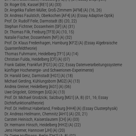
Dr. Roger Erb, Kassel [RE1] (A) (33)
Dr. Angelika Fallert-Müller, Groß-Zimmern [AFM] (A) (16, 26)
Dr. Andreas Faulstich, Oberkochen [AF4] (A) (Essay Adaptive Optik)
Prof. Dr. Rudolf Feile, Darmstadt (B) (20, 22)
Stephan Fichtner, Dossenheim [SF] (A) (31)
Dr. Thomas Filk, Freiburg [TF3] (A) (10, 15)
Natalie Fischer, Dossenheim [NF] (A) (32)
Prof. Dr. Klaus Fredenhagen, Hamburg [KF2] (A) (Essay Algebraische
Quantenfeldtheorie)
Thomas Fuhrmann, Heidelberg [TF1] (A) (14)
Christian Fulda, Heidelberg [CF] (A) (07)
Frank Gabler, Frankfurt [FG1] (A) (22; Essay Datenverarbeitungssysteme
künftiger Hochenergie- und Schwerionen-Experimente)
Dr. Harald Genz, Darmstadt [HG1] (A) (18)
Michael Gerding, Kühlungsborn [MG2] (A) (13)
Andrea Greiner, Heidelberg [AG1] (A) (06)
Uwe Grigoleit, Göttingen [UG] (A) (13)
Prof. Dr. Michael Grodzicki, Salzburg [MG1] (A, B) (01, 16; Essay
Dichtefunktionaltheorie)
Prof. Dr. Hellmut Haberland, Freiburg [HH4] (A) (Essay Clusterphysik)
Dr. Andreas Heilmann, Chemnitz [AH1] (A) (20, 21)
Carsten Heinisch, Kaiserslautern [CH] (A) (03)
Dr. Hermann Hinsch, Heidelberg [HH2] (A) (22)
Jens Hoerner, Hannover [JH] (A) (20)
Dr. Dieter Hoffmann, Berlin [DH2] (A, B) (02)