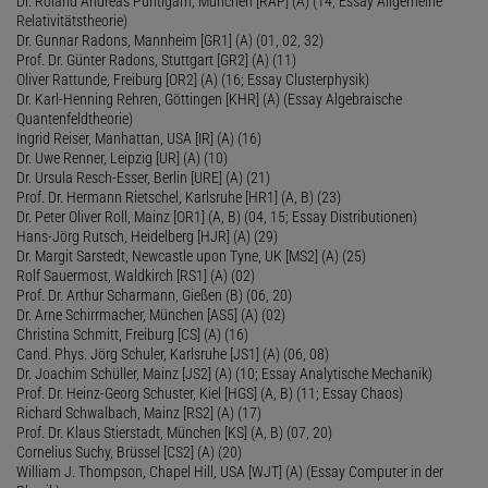
Dr. Roland Andreas Puntigam, München [RAP] (A) (14; Essay Allgemeine
Relativitätstheorie)
Dr. Gunnar Radons, Mannheim [GR1] (A) (01, 02, 32)
Prof. Dr. Günter Radons, Stuttgart [GR2] (A) (11)
Oliver Rattunde, Freiburg [OR2] (A) (16; Essay Clusterphysik)
Dr. Karl-Henning Rehren, Göttingen [KHR] (A) (Essay Algebraische
Quantenfeldtheorie)
Ingrid Reiser, Manhattan, USA [IR] (A) (16)
Dr. Uwe Renner, Leipzig [UR] (A) (10)
Dr. Ursula Resch-Esser, Berlin [URE] (A) (21)
Prof. Dr. Hermann Rietschel, Karlsruhe [HR1] (A, B) (23)
Dr. Peter Oliver Roll, Mainz [OR1] (A, B) (04, 15; Essay Distributionen)
Hans-Jörg Rutsch, Heidelberg [HJR] (A) (29)
Dr. Margit Sarstedt, Newcastle upon Tyne, UK [MS2] (A) (25)
Rolf Sauermost, Waldkirch [RS1] (A) (02)
Prof. Dr. Arthur Scharmann, Gießen (B) (06, 20)
Dr. Arne Schirrmacher, München [AS5] (A) (02)
Christina Schmitt, Freiburg [CS] (A) (16)
Cand. Phys. Jörg Schuler, Karlsruhe [JS1] (A) (06, 08)
Dr. Joachim Schüller, Mainz [JS2] (A) (10; Essay Analytische Mechanik)
Prof. Dr. Heinz-Georg Schuster, Kiel [HGS] (A, B) (11; Essay Chaos)
Richard Schwalbach, Mainz [RS2] (A) (17)
Prof. Dr. Klaus Stierstadt, München [KS] (A, B) (07, 20)
Cornelius Suchy, Brüssel [CS2] (A) (20)
William J. Thompson, Chapel Hill, USA [WJT] (A) (Essay Computer in der