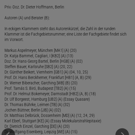
Priv.-Doz. Dr. Dieter Hoffmann, Berlin
Autoren (A) und Berater (B):
In eckigen Klammern steht das Autorenkürzel, die Zahl in der runden
Klammer ist die Fachgebietsnummer; eine Liste der Fachgebiete findet sich
im Vorwort.
Markus Aspelmeyer, München [MA1] (A) (20)
Dr. Katja Bammel, Cagliari, I [KB2] (A) (13)
Doz. Dr. Hans-Georg Bartel, Berlin [HGB] (A) (02)
Steffen Bauer, Karlsruhe [SB2] (A) (20, 22)
Dr. Günther Beikert, Viernheim [GB1] (A) (04, 10, 25)
Prof. Dr. Hans Berckhemer, Frankfurt [HB1] (A, B) (29)
Dr. Werner Biberacher, Garching [WB] (B) (20)
Prof. Tamás S. Biró, Budapest [TB2] (A) (15)
Prof. Dr. Helmut Bokemeyer, Darmstadt [HB2] (A, B) (18)
Dr. Ulf Borgeest, Hamburg [UB2] (A) (Essay Quasare)
Dr. Thomas Bührke, Leimen [TB] (A) (32)
Jochen Büttner, Berlin [JB] (A) (02)
Dr. Matthias Delbrück, Dossenheim [MD] (A) (12, 24, 29)
Karl Eberl, Stuttgart [KE] (A) (Essay Molekularstrahlepitaxie)
Dr. Dietrich Einzel, Garching [DE] (A) (20)
Dr. Wolfgang Eisenberg, Leipzig [WE] (A) (15)