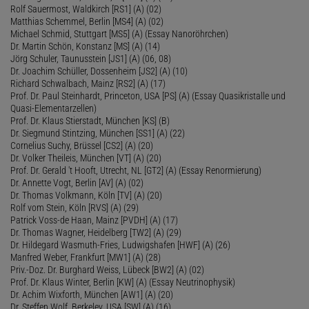
Rolf Sauermost, Waldkirch [RS1] (A) (02)
Matthias Schemmel, Berlin [MS4] (A) (02)
Michael Schmid, Stuttgart [MS5] (A) (Essay Nanoröhrchen)
Dr. Martin Schön, Konstanz [MS] (A) (14)
Jörg Schuler, Taunusstein [JS1] (A) (06, 08)
Dr. Joachim Schüller, Dossenheim [JS2] (A) (10)
Richard Schwalbach, Mainz [RS2] (A) (17)
Prof. Dr. Paul Steinhardt, Princeton, USA [PS] (A) (Essay Quasikristalle und
Quasi-Elementarzellen)
Prof. Dr. Klaus Stierstadt, München [KS] (B)
Dr. Siegmund Stintzing, München [SS1] (A) (22)
Cornelius Suchy, Brüssel [CS2] (A) (20)
Dr. Volker Theileis, München [VT] (A) (20)
Prof. Dr. Gerald 't Hooft, Utrecht, NL [GT2] (A) (Essay Renormierung)
Dr. Annette Vogt, Berlin [AV] (A) (02)
Dr. Thomas Volkmann, Köln [TV] (A) (20)
Rolf vom Stein, Köln [RVS] (A) (29)
Patrick Voss-de Haan, Mainz [PVDH] (A) (17)
Dr. Thomas Wagner, Heidelberg [TW2] (A) (29)
Dr. Hildegard Wasmuth-Fries, Ludwigshafen [HWF] (A) (26)
Manfred Weber, Frankfurt [MW1] (A) (28)
Priv.-Doz. Dr. Burghard Weiss, Lübeck [BW2] (A) (02)
Prof. Dr. Klaus Winter, Berlin [KW] (A) (Essay Neutrinophysik)
Dr. Achim Wixforth, München [AW1] (A) (20)
Dr. Steffen Wolf, Berkeley, USA [SW] (A) (16)