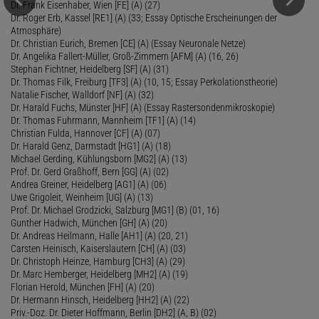
Dr. Frank Eisenhaber, Wien [FE] (A) (27)
Dr. Roger Erb, Kassel [RE1] (A) (33; Essay Optische Erscheinungen der
Atmosphäre)
Dr. Christian Eurich, Bremen [CE] (A) (Essay Neuronale Netze)
Dr. Angelika Fallert-Müller, Groß-Zimmern [AFM] (A) (16, 26)
Stephan Fichtner, Heidelberg [SF] (A) (31)
Dr. Thomas Filk, Freiburg [TF3] (A) (10, 15; Essay Perkolationstheorie)
Natalie Fischer, Walldorf [NF] (A) (32)
Dr. Harald Fuchs, Münster [HF] (A) (Essay Rastersondenmikroskopie)
Dr. Thomas Fuhrmann, Mannheim [TF1] (A) (14)
Christian Fulda, Hannover [CF] (A) (07)
Dr. Harald Genz, Darmstadt [HG1] (A) (18)
Michael Gerding, Kühlungsborn [MG2] (A) (13)
Prof. Dr. Gerd Graßhoff, Bern [GG] (A) (02)
Andrea Greiner, Heidelberg [AG1] (A) (06)
Uwe Grigoleit, Weinheim [UG] (A) (13)
Prof. Dr. Michael Grodzicki, Salzburg [MG1] (B) (01, 16)
Gunther Hadwich, München [GH] (A) (20)
Dr. Andreas Heilmann, Halle [AH1] (A) (20, 21)
Carsten Heinisch, Kaiserslautern [CH] (A) (03)
Dr. Christoph Heinze, Hamburg [CH3] (A) (29)
Dr. Marc Hemberger, Heidelberg [MH2] (A) (19)
Florian Herold, München [FH] (A) (20)
Dr. Hermann Hinsch, Heidelberg [HH2] (A) (22)
Priv.-Doz. Dr. Dieter Hoffmann, Berlin [DH2] (A, B) (02)