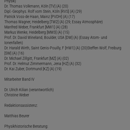
Physik)
Dr. Thomas Volkmann, Köln [TV] (A) (20)
Dipl.-Geophys. Rolf vom Stein, Köln [RVS] (A) (29)
Patrick Voss-de Haan, Mainz [PVDH] (A) (17)
Thomas Wagner, Heidelberg [TW2] (A) (29; Essay Atmosphäre)
Manfred Weber, Frankfurt [MW1] (A) (28)
Markus Wenke, Heidelberg [MW3] (A) (15)
Prof. Dr. David Wineland, Boulder, USA [DW] (A) (Essay Atom- und
Ionenfallen)
Dr. Harald Wirth, Saint Genis-Pouilly, F [HW1] (A) (20)Steffen Wolf, Freiburg
[SW] (A) (16)
Dr. Michael Zillgitt, Frankfurt [MZ] (A) (02)
Prof. Dr. Helmut Zimmermann, Jena [HZ] (A) (32)
Dr. Kai Zuber, Dortmund [KZ] (A) (19)
Mitarbeiter Band IV
Dr. Ulrich Kilian (verantwortlich)
Christine Weber
Redaktionsassistenz:
Matthias Beurer
Physikhistorische Beratung: