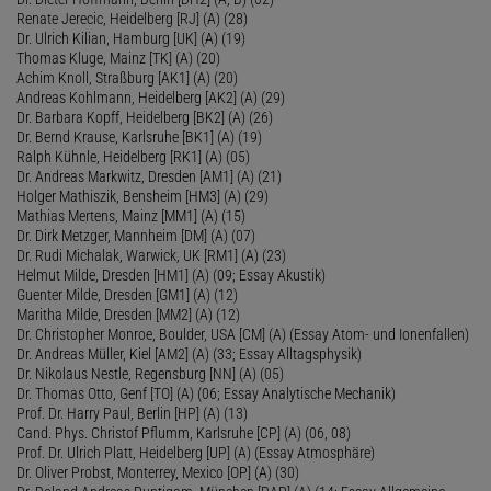
Renate Jerecic, Heidelberg [RJ] (A) (28)
Dr. Ulrich Kilian, Hamburg [UK] (A) (19)
Thomas Kluge, Mainz [TK] (A) (20)
Achim Knoll, Straßburg [AK1] (A) (20)
Andreas Kohlmann, Heidelberg [AK2] (A) (29)
Dr. Barbara Kopff, Heidelberg [BK2] (A) (26)
Dr. Bernd Krause, Karlsruhe [BK1] (A) (19)
Ralph Kühnle, Heidelberg [RK1] (A) (05)
Dr. Andreas Markwitz, Dresden [AM1] (A) (21)
Holger Mathiszik, Bensheim [HM3] (A) (29)
Mathias Mertens, Mainz [MM1] (A) (15)
Dr. Dirk Metzger, Mannheim [DM] (A) (07)
Dr. Rudi Michalak, Warwick, UK [RM1] (A) (23)
Helmut Milde, Dresden [HM1] (A) (09; Essay Akustik)
Guenter Milde, Dresden [GM1] (A) (12)
Maritha Milde, Dresden [MM2] (A) (12)
Dr. Christopher Monroe, Boulder, USA [CM] (A) (Essay Atom- und Ionenfallen)
Dr. Andreas Müller, Kiel [AM2] (A) (33; Essay Alltagsphysik)
Dr. Nikolaus Nestle, Regensburg [NN] (A) (05)
Dr. Thomas Otto, Genf [TO] (A) (06; Essay Analytische Mechanik)
Prof. Dr. Harry Paul, Berlin [HP] (A) (13)
Cand. Phys. Christof Pflumm, Karlsruhe [CP] (A) (06, 08)
Prof. Dr. Ulrich Platt, Heidelberg [UP] (A) (Essay Atmosphäre)
Dr. Oliver Probst, Monterrey, Mexico [OP] (A) (30)