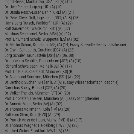
Ingrid Reiser, Manhattan, USA [IR] (A) (16)
Dr. Uwe Renner, Leipzig [UR] (A) (10)
Dr. Ursula Resch-Esser, Berlin [URE] (A) (21)
Dr. Peter Oliver Roll, Ingelheim [OR1] (A, B) (15)
Hans-Jörg Rutsch, Walldorf [HJR] (A) (29)
Rolf Sauermost, Waldkirch [RS1] (A) (02)
Matthias Schemmel, Berlin [MS4] (A) (02)
Prof. Dr. Erhard Scholz, Wuppertal [ES] (A) (02)
Dr. Martin Schön, Konstanz [MS] (A) (14; Essay Spezielle Relativitätstheorie)
Dr. Erwin Schuberth, Garching [ES4] (A) (23)
Jörg Schuler, Taunusstein [JS1] (A) (06, 08)
Dr. Joachim Schüller, Dossenheim [JS2] (A) (10)
Richard Schwalbach, Mainz [RS2] (A) (17)
Prof. Dr. Klaus Stierstadt, München [KS] (B)
Dr. Siegmund Stintzing, München [SS1] (A) (22)
Dr. Berthold Suchan, Gießen [BS] (A) (Essay Wissenschaftsphilosophie)
Cornelius Suchy, Brüssel [CS2] (A) (20)
Dr. Volker Theileis, München [VT] (A) (20)
Prof. Dr. Stefan Theisen, München (A) (Essay Stringtheorie)
Dr. Annette Vogt, Berlin [AV] (A) (02)
Dr. Thomas Volkmann, Köln [TV] (A) (20)
Rolf vom Stein, Köln [RVS] (A) (29)
Dr. Patrick Voss-de Haan, Mainz [PVDH] (A) (17)
Dr. Thomas Wagner, Heidelberg [TW2] (A) (29)
Manfred Weber, Frankfurt [MW1] (A) (28)