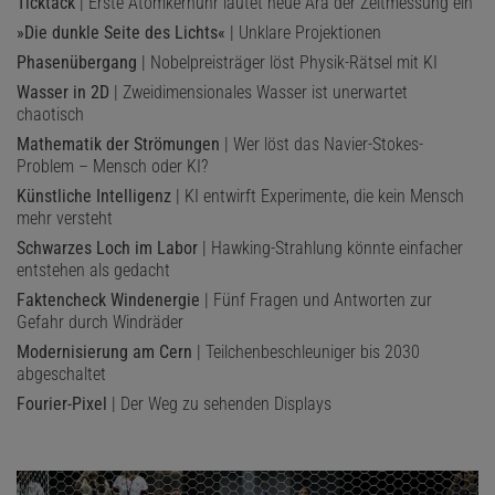
Ticktack
| Erste Atomkernuhr läutet neue Ära der Zeitmessung ein
»Die dunkle Seite des Lichts«
| Unklare Projektionen
Phasenübergang
| Nobelpreisträger löst Physik-Rätsel mit KI
Wasser in 2D
| Zweidimensionales Wasser ist unerwartet
chaotisch
Mathematik der Strömungen
| Wer löst das Navier-Stokes-
Problem – Mensch oder KI?
Künstliche Intelligenz
| KI entwirft Experimente, die kein Mensch
mehr versteht
Schwarzes Loch im Labor
| Hawking-Strahlung könnte einfacher
entstehen als gedacht
Faktencheck Windenergie
| Fünf Fragen und Antworten zur
Gefahr durch Windräder
Modernisierung am Cern
| Teilchenbeschleuniger bis 2030
abgeschaltet
Fourier-Pixel
| Der Weg zu sehenden Displays