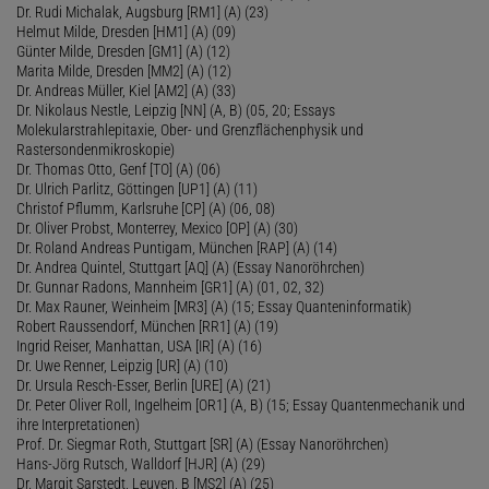
Dr. Rudi Michalak, Augsburg [RM1] (A) (23)
Helmut Milde, Dresden [HM1] (A) (09)
Günter Milde, Dresden [GM1] (A) (12)
Marita Milde, Dresden [MM2] (A) (12)
Dr. Andreas Müller, Kiel [AM2] (A) (33)
Dr. Nikolaus Nestle, Leipzig [NN] (A, B) (05, 20; Essays
Molekularstrahlepitaxie, Ober- und Grenzflächenphysik und
Rastersondenmikroskopie)
Dr. Thomas Otto, Genf [TO] (A) (06)
Dr. Ulrich Parlitz, Göttingen [UP1] (A) (11)
Christof Pflumm, Karlsruhe [CP] (A) (06, 08)
Dr. Oliver Probst, Monterrey, Mexico [OP] (A) (30)
Dr. Roland Andreas Puntigam, München [RAP] (A) (14)
Dr. Andrea Quintel, Stuttgart [AQ] (A) (Essay Nanoröhrchen)
Dr. Gunnar Radons, Mannheim [GR1] (A) (01, 02, 32)
Dr. Max Rauner, Weinheim [MR3] (A) (15; Essay Quanteninformatik)
Robert Raussendorf, München [RR1] (A) (19)
Ingrid Reiser, Manhattan, USA [IR] (A) (16)
Dr. Uwe Renner, Leipzig [UR] (A) (10)
Dr. Ursula Resch-Esser, Berlin [URE] (A) (21)
Dr. Peter Oliver Roll, Ingelheim [OR1] (A, B) (15; Essay Quantenmechanik und
ihre Interpretationen)
Prof. Dr. Siegmar Roth, Stuttgart [SR] (A) (Essay Nanoröhrchen)
Hans-Jörg Rutsch, Walldorf [HJR] (A) (29)
Dr. Margit Sarstedt, Leuven, B [MS2] (A) (25)