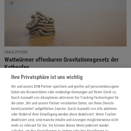
FÄKALPHYSIK
:
Wattwürmer offenbaren Gravitationsgesetz der
Kothaufen
Wattwürmer stoßen ihre Ausscheidungen von unten nach oben
Ihre Privatsphäre ist uns wichtig
aus. Die geschlungenen Kotstränge erlauben neue Einblicke in
Wir und unsere
218
-Partner speichern und greifen auf personenbezogene
die Physik von Häufchenstrukturen.
Daten wie Browserdaten oder eindeutige Kennungen auf Ihrem Gerät zu.
Durch Auswahl von Akzeptieren aktivieren Sie Tracking-Technologien für
die unter „Wir und unsere Partner verarbeiten Daten, um Ihnen Dienste
bereitzustellen“ aufgeführten Zwecke. Durch Auswahl von Alle ablehnen
oder Widerruf Ihrer Einwilligung werden diese deaktiviert. Wenn Tracker
deaktiviert sind, sind manche Inhalte und Anzeigen möglicherweise nicht
mehr so relevant für Sie. Sie können dieses Menü jederzeit wieder
aufrufen, um Ihre Einstellungen zu ändern oder Ihre Einwilligung zu