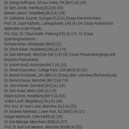
Dr. Georg Hoffmann, Gif-sur-Yvette, FR [GH1] (A) (29)
Dr. Gert Jacobi, Hamburg [GJ] (B) (09)
Renate Jerecic, Heidelberg [RJ] (A) (28)
Dr. Catherine Journet, Stuttgart [CJ] (A) (Essay Nanoröhrchen)
Prof. Dr. Josef Kallrath, Ludwigshafen, [JK] (A) (04; Essay Numerische
Methoden in der Physik)
Priv.-Doz. Dr. Claus Kiefer, Freiburg [CK] (A) (14, 15; Essay
Quantengravitation)
Richard Kilian, Wiesbaden [RK3] (22)
Dr. Ulrich Kilian, Heidelberg [UK] (A) (19)
Dr. Uwe Klemradt, München [UK1] (A) (20, Essay Phasenübergänge und
kritische Phänomene)
Dr. Achim Knoll, Karlsruhe [AK1] (A) (20)
Dr. Alexei Kojevnikov, College Park, USA [AK3] (A) (02)
Dr. Berndt Koslowski, Ulm [BK] (A) (Essay Ober- und Grenzflächenphysik)
Dr. Bernd Krause, München [BK1] (A) (19)
Dr. Jens Kreisel, Grenoble [JK2] (A) (20)
Dr. Gero Kube, Mainz [GK] (A) (18)
Ralph Kühnle, Heidelberg [RK1] (A) (05)
Volker Lauff, Magdeburg [VL] (A) (04)
Priv.-Doz. Dr. Axel Lorke, München [AL] (A) (20)
Dr. Andreas Markwitz, Lower Hutt, NZ [AM1] (A) (21)
Holger Mathiszik, Celle [HM3] (A) (29)
Dr. Dirk Metzger, Mannheim [DM] (A) (07)
Prof. Dr. Karl von Meyenn, München [KVM] (A) (02)