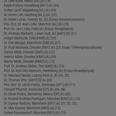
Dr. Gero Kube, Mainz [GK] (A) (18)
Ralph Kühnle, Heidelberg [RK1] (A) (05)
Volker Lauff, Magdeburg [VL] (A) (04)
Dr. Anton Lerf, Garching [AL1] (A) (23)
Dr. Detlef Lohse, Twente, NL (A) (Essay Sonolumineszenz)
Priv.-Doz. Dr. Axel Lorke, München [AL] (A) (20)
Prof. Dr. Jan Louis, Halle (A) (Essay Stringtheorie)
Dr. Andreas Markwitz, Lower Hutt, NZ [AM1] (A) (21)
Holger Mathiszik, Celle [HM3] (A) (29)
Dr. Dirk Metzger, Mannheim [DM] (A) (07)
Dr. Rudi Michalak, Dresden [RM1] (A) (23; Essay Tieftemperaturphysik)
Günter Milde, Dresden [GM1] (A) (12)
Helmut Milde, Dresden [HM1] (A) (09)
Marita Milde, Dresden [MM2] (A) (12)
Prof. Dr. Andreas Müller, Trier [AM2] (A) (33)
Prof. Dr. Karl Otto Münnich, Heidelberg (A) (Essay Umweltphysik)
Dr. Nikolaus Nestle, Leipzig [NN] (A, B) (05, 20)
Dr. Thomas Otto, Genf [TO] (A) (06)
Priv.-Doz. Dr. Ulrich Parlitz, Göttingen [UP1] (A) (11)
Christof Pflumm, Karlsruhe [CP] (A) (06, 08)
Dr. Oliver Probst, Monterrey, Mexico [OP] (A) (30)
Dr. Roland Andreas Puntigam, München [RAP] (A) (14)
Dr. Gunnar Radons, Mannheim [GR1] (A) (01, 02, 32)
Dr. Max Rauner, Weinheim [MR3] (A) (15)
Robert Raussendorf, München [RR1] (A) (19)