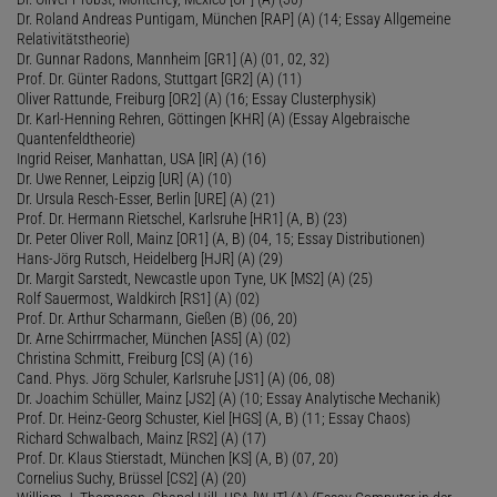
Dr. Roland Andreas Puntigam, München [RAP] (A) (14; Essay Allgemeine
Relativitätstheorie)
Dr. Gunnar Radons, Mannheim [GR1] (A) (01, 02, 32)
Prof. Dr. Günter Radons, Stuttgart [GR2] (A) (11)
Oliver Rattunde, Freiburg [OR2] (A) (16; Essay Clusterphysik)
Dr. Karl-Henning Rehren, Göttingen [KHR] (A) (Essay Algebraische
Quantenfeldtheorie)
Ingrid Reiser, Manhattan, USA [IR] (A) (16)
Dr. Uwe Renner, Leipzig [UR] (A) (10)
Dr. Ursula Resch-Esser, Berlin [URE] (A) (21)
Prof. Dr. Hermann Rietschel, Karlsruhe [HR1] (A, B) (23)
Dr. Peter Oliver Roll, Mainz [OR1] (A, B) (04, 15; Essay Distributionen)
Hans-Jörg Rutsch, Heidelberg [HJR] (A) (29)
Dr. Margit Sarstedt, Newcastle upon Tyne, UK [MS2] (A) (25)
Rolf Sauermost, Waldkirch [RS1] (A) (02)
Prof. Dr. Arthur Scharmann, Gießen (B) (06, 20)
Dr. Arne Schirrmacher, München [AS5] (A) (02)
Christina Schmitt, Freiburg [CS] (A) (16)
Cand. Phys. Jörg Schuler, Karlsruhe [JS1] (A) (06, 08)
Dr. Joachim Schüller, Mainz [JS2] (A) (10; Essay Analytische Mechanik)
Prof. Dr. Heinz-Georg Schuster, Kiel [HGS] (A, B) (11; Essay Chaos)
Richard Schwalbach, Mainz [RS2] (A) (17)
Prof. Dr. Klaus Stierstadt, München [KS] (A, B) (07, 20)
Cornelius Suchy, Brüssel [CS2] (A) (20)