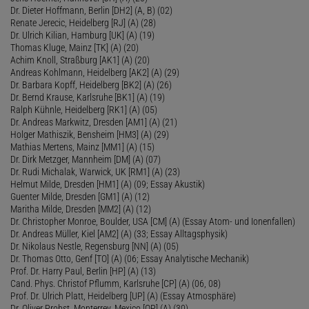
Dr. Dieter Hoffmann, Berlin [DH2] (A, B) (02)
Renate Jerecic, Heidelberg [RJ] (A) (28)
Dr. Ulrich Kilian, Hamburg [UK] (A) (19)
Thomas Kluge, Mainz [TK] (A) (20)
Achim Knoll, Straßburg [AK1] (A) (20)
Andreas Kohlmann, Heidelberg [AK2] (A) (29)
Dr. Barbara Kopff, Heidelberg [BK2] (A) (26)
Dr. Bernd Krause, Karlsruhe [BK1] (A) (19)
Ralph Kühnle, Heidelberg [RK1] (A) (05)
Dr. Andreas Markwitz, Dresden [AM1] (A) (21)
Holger Mathiszik, Bensheim [HM3] (A) (29)
Mathias Mertens, Mainz [MM1] (A) (15)
Dr. Dirk Metzger, Mannheim [DM] (A) (07)
Dr. Rudi Michalak, Warwick, UK [RM1] (A) (23)
Helmut Milde, Dresden [HM1] (A) (09; Essay Akustik)
Guenter Milde, Dresden [GM1] (A) (12)
Maritha Milde, Dresden [MM2] (A) (12)
Dr. Christopher Monroe, Boulder, USA [CM] (A) (Essay Atom- und Ionenfallen)
Dr. Andreas Müller, Kiel [AM2] (A) (33; Essay Alltagsphysik)
Dr. Nikolaus Nestle, Regensburg [NN] (A) (05)
Dr. Thomas Otto, Genf [TO] (A) (06; Essay Analytische Mechanik)
Prof. Dr. Harry Paul, Berlin [HP] (A) (13)
Cand. Phys. Christof Pflumm, Karlsruhe [CP] (A) (06, 08)
Prof. Dr. Ulrich Platt, Heidelberg [UP] (A) (Essay Atmosphäre)
Dr. Oliver Probst, Monterrey, Mexico [OP] (A) (30)