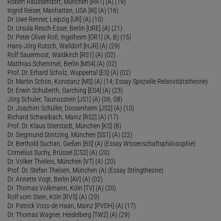
Robert Raussendorf, München [RR1] (A) (19)
Ingrid Reiser, Manhattan, USA [IR] (A) (16)
Dr. Uwe Renner, Leipzig [UR] (A) (10)
Dr. Ursula Resch-Esser, Berlin [URE] (A) (21)
Dr. Peter Oliver Roll, Ingelheim [OR1] (A, B) (15)
Hans-Jörg Rutsch, Walldorf [HJR] (A) (29)
Rolf Sauermost, Waldkirch [RS1] (A) (02)
Matthias Schemmel, Berlin [MS4] (A) (02)
Prof. Dr. Erhard Scholz, Wuppertal [ES] (A) (02)
Dr. Martin Schön, Konstanz [MS] (A) (14; Essay Spezielle Relativitätstheorie)
Dr. Erwin Schuberth, Garching [ES4] (A) (23)
Jörg Schuler, Taunusstein [JS1] (A) (06, 08)
Dr. Joachim Schüller, Dossenheim [JS2] (A) (10)
Richard Schwalbach, Mainz [RS2] (A) (17)
Prof. Dr. Klaus Stierstadt, München [KS] (B)
Dr. Siegmund Stintzing, München [SS1] (A) (22)
Dr. Berthold Suchan, Gießen [BS] (A) (Essay Wissenschaftsphilosophie)
Cornelius Suchy, Brüssel [CS2] (A) (20)
Dr. Volker Theileis, München [VT] (A) (20)
Prof. Dr. Stefan Theisen, München (A) (Essay Stringtheorie)
Dr. Annette Vogt, Berlin [AV] (A) (02)
Dr. Thomas Volkmann, Köln [TV] (A) (20)
Rolf vom Stein, Köln [RVS] (A) (29)
Dr. Patrick Voss-de Haan, Mainz [PVDH] (A) (17)
Dr. Thomas Wagner, Heidelberg [TW2] (A) (29)