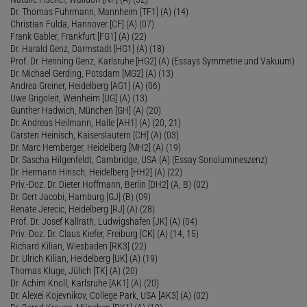
Dr. Thomas Fuhrmann, Mannheim [TF1] (A) (14)
Christian Fulda, Hannover [CF] (A) (07)
Frank Gabler, Frankfurt [FG1] (A) (22)
Dr. Harald Genz, Darmstadt [HG1] (A) (18)
Prof. Dr. Henning Genz, Karlsruhe [HG2] (A) (Essays Symmetrie und Vakuum)
Dr. Michael Gerding, Potsdam [MG2] (A) (13)
Andrea Greiner, Heidelberg [AG1] (A) (06)
Uwe Grigoleit, Weinheim [UG] (A) (13)
Gunther Hadwich, München [GH] (A) (20)
Dr. Andreas Heilmann, Halle [AH1] (A) (20, 21)
Carsten Heinisch, Kaiserslautern [CH] (A) (03)
Dr. Marc Hemberger, Heidelberg [MH2] (A) (19)
Dr. Sascha Hilgenfeldt, Cambridge, USA (A) (Essay Sonolumineszenz)
Dr. Hermann Hinsch, Heidelberg [HH2] (A) (22)
Priv.-Doz. Dr. Dieter Hoffmann, Berlin [DH2] (A, B) (02)
Dr. Gert Jacobi, Hamburg [GJ] (B) (09)
Renate Jerecic, Heidelberg [RJ] (A) (28)
Prof. Dr. Josef Kallrath, Ludwigshafen [JK] (A) (04)
Priv.-Doz. Dr. Claus Kiefer, Freiburg [CK] (A) (14, 15)
Richard Kilian, Wiesbaden [RK3] (22)
Dr. Ulrich Kilian, Heidelberg [UK] (A) (19)
Thomas Kluge, Jülich [TK] (A) (20)
Dr. Achim Knoll, Karlsruhe [AK1] (A) (20)
Dr. Alexei Kojevnikov, College Park, USA [AK3] (A) (02)