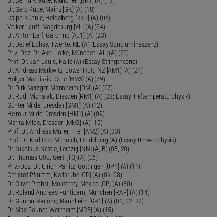
Dr. Bernd Krause, München [BK1] (A) (19)
Dr. Gero Kube, Mainz [GK] (A) (18)
Ralph Kühnle, Heidelberg [RK1] (A) (05)
Volker Lauff, Magdeburg [VL] (A) (04)
Dr. Anton Lerf, Garching [AL1] (A) (23)
Dr. Detlef Lohse, Twente, NL (A) (Essay Sonolumineszenz)
Priv.-Doz. Dr. Axel Lorke, München [AL] (A) (20)
Prof. Dr. Jan Louis, Halle (A) (Essay Stringtheorie)
Dr. Andreas Markwitz, Lower Hutt, NZ [AM1] (A) (21)
Holger Mathiszik, Celle [HM3] (A) (29)
Dr. Dirk Metzger, Mannheim [DM] (A) (07)
Dr. Rudi Michalak, Dresden [RM1] (A) (23; Essay Tieftemperaturphysik)
Günter Milde, Dresden [GM1] (A) (12)
Helmut Milde, Dresden [HM1] (A) (09)
Marita Milde, Dresden [MM2] (A) (12)
Prof. Dr. Andreas Müller, Trier [AM2] (A) (33)
Prof. Dr. Karl Otto Münnich, Heidelberg (A) (Essay Umweltphysik)
Dr. Nikolaus Nestle, Leipzig [NN] (A, B) (05, 20)
Dr. Thomas Otto, Genf [TO] (A) (06)
Priv.-Doz. Dr. Ulrich Parlitz, Göttingen [UP1] (A) (11)
Christof Pflumm, Karlsruhe [CP] (A) (06, 08)
Dr. Oliver Probst, Monterrey, Mexico [OP] (A) (30)
Dr. Roland Andreas Puntigam, München [RAP] (A) (14)
Dr. Gunnar Radons, Mannheim [GR1] (A) (01, 02, 32)
Dr. Max Rauner, Weinheim [MR3] (A) (15)