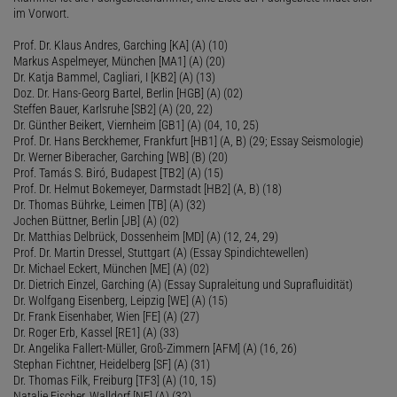
im Vorwort.
Prof. Dr. Klaus Andres, Garching [KA] (A) (10)
Markus Aspelmeyer, München [MA1] (A) (20)
Dr. Katja Bammel, Cagliari, I [KB2] (A) (13)
Doz. Dr. Hans-Georg Bartel, Berlin [HGB] (A) (02)
Steffen Bauer, Karlsruhe [SB2] (A) (20, 22)
Dr. Günther Beikert, Viernheim [GB1] (A) (04, 10, 25)
Prof. Dr. Hans Berckhemer, Frankfurt [HB1] (A, B) (29; Essay Seismologie)
Dr. Werner Biberacher, Garching [WB] (B) (20)
Prof. Tamás S. Biró, Budapest [TB2] (A) (15)
Prof. Dr. Helmut Bokemeyer, Darmstadt [HB2] (A, B) (18)
Dr. Thomas Bührke, Leimen [TB] (A) (32)
Jochen Büttner, Berlin [JB] (A) (02)
Dr. Matthias Delbrück, Dossenheim [MD] (A) (12, 24, 29)
Prof. Dr. Martin Dressel, Stuttgart (A) (Essay Spindichtewellen)
Dr. Michael Eckert, München [ME] (A) (02)
Dr. Dietrich Einzel, Garching (A) (Essay Supraleitung und Suprafluidität)
Dr. Wolfgang Eisenberg, Leipzig [WE] (A) (15)
Dr. Frank Eisenhaber, Wien [FE] (A) (27)
Dr. Roger Erb, Kassel [RE1] (A) (33)
Dr. Angelika Fallert-Müller, Groß-Zimmern [AFM] (A) (16, 26)
Stephan Fichtner, Heidelberg [SF] (A) (31)
Dr. Thomas Filk, Freiburg [TF3] (A) (10, 15)
Natalie Fischer, Walldorf [NF] (A) (32)