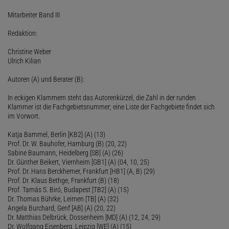
Mitarbeiter Band III
Redaktion:
Christine Weber
Ulrich Kilian
Autoren (A) und Berater (B):
In eckigen Klammern steht das Autorenkürzel, die Zahl in der runden
Klammer ist die Fachgebietsnummer; eine Liste der Fachgebiete findet sich
im Vorwort.
Katja Bammel, Berlin [KB2] (A) (13)
Prof. Dr. W. Bauhofer, Hamburg (B) (20, 22)
Sabine Baumann, Heidelberg [SB] (A) (26)
Dr. Günther Beikert, Viernheim [GB1] (A) (04, 10, 25)
Prof. Dr. Hans Berckhemer, Frankfurt [HB1] (A, B) (29)
Prof. Dr. Klaus Bethge, Frankfurt (B) (18)
Prof. Tamás S. Biró, Budapest [TB2] (A) (15)
Dr. Thomas Bührke, Leimen [TB] (A) (32)
Angela Burchard, Genf [AB] (A) (20, 22)
Dr. Matthias Delbrück, Dossenheim [MD] (A) (12, 24, 29)
Dr. Wolfgang Eisenberg, Leipzig [WE] (A) (15)