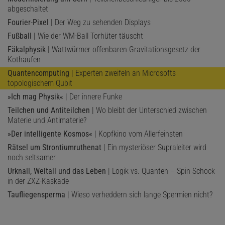
abgeschaltet
Fourier-Pixel
| Der Weg zu sehenden Displays
Fußball
| Wie der WM-Ball Torhüter täuscht
Fäkalphysik
| Wattwürmer offenbaren Gravitationsgesetz der
Kothaufen
Quantencomputing
| Experten zweifeln an Microsofts
topologischem Qubit
»Ich mag Physik«
| Der innere Funke
Teilchen und Antiteilchen
| Wo bleibt der Unterschied zwischen
Materie und Antimaterie?
»Der intelligente Kosmos«
| Kopfkino vom Allerfeinsten
Rätsel um Strontiumruthenat
| Ein mysteriöser Supraleiter wird
noch seltsamer
Urknall, Weltall und das Leben
| Logik vs. Quanten – Spin-Schock
in der ZXZ-Kaskade
Taufliegensperma
| Wieso verheddern sich lange Spermien nicht?