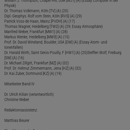
William J. Thompson, Chapel Hill, USA [WJT] (A) (Essay Computer in der
Physik)
Dr. Thomas Volkmann, Köln [TV] (A) (20)
Dipl.-Geophys. Rolf vom Stein, Köln [RVS] (A) (29)
Patrick Voss-de Haan, Mainz [PVDH] (A) (17)
Thomas Wagner, Heidelberg [TW2] (A) (29; Essay Atmosphäre)
Manfred Weber, Frankfurt [MW1] (A) (28)
Markus Wenke, Heidelberg [MW3] (A) (15)
Prof. Dr. David Wineland, Boulder, USA [DW] (A) (Essay Atom- und
Ionenfallen)
Dr. Harald Wirth, Saint Genis-Pouilly, F [HW1] (A) (20)Steffen Wolf, Freiburg
[SW] (A) (16)
Dr. Michael Zillgitt, Frankfurt [MZ] (A) (02)
Prof. Dr. Helmut Zimmermann, Jena [HZ] (A) (32)
Dr. Kai Zuber, Dortmund [KZ] (A) (19)
Mitarbeiter Band IV
Dr. Ulrich Kilian (verantwortlich)
Christine Weber
Redaktionsassistenz:
Matthias Beurer