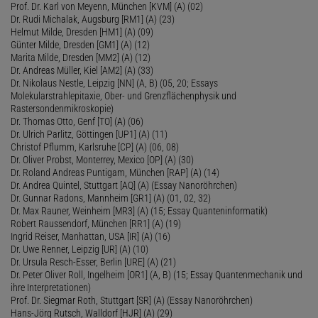
Prof. Dr. Karl von Meyenn, München [KVM] (A) (02)
Dr. Rudi Michalak, Augsburg [RM1] (A) (23)
Helmut Milde, Dresden [HM1] (A) (09)
Günter Milde, Dresden [GM1] (A) (12)
Marita Milde, Dresden [MM2] (A) (12)
Dr. Andreas Müller, Kiel [AM2] (A) (33)
Dr. Nikolaus Nestle, Leipzig [NN] (A, B) (05, 20; Essays
Molekularstrahlepitaxie, Ober- und Grenzflächenphysik und
Rastersondenmikroskopie)
Dr. Thomas Otto, Genf [TO] (A) (06)
Dr. Ulrich Parlitz, Göttingen [UP1] (A) (11)
Christof Pflumm, Karlsruhe [CP] (A) (06, 08)
Dr. Oliver Probst, Monterrey, Mexico [OP] (A) (30)
Dr. Roland Andreas Puntigam, München [RAP] (A) (14)
Dr. Andrea Quintel, Stuttgart [AQ] (A) (Essay Nanoröhrchen)
Dr. Gunnar Radons, Mannheim [GR1] (A) (01, 02, 32)
Dr. Max Rauner, Weinheim [MR3] (A) (15; Essay Quanteninformatik)
Robert Raussendorf, München [RR1] (A) (19)
Ingrid Reiser, Manhattan, USA [IR] (A) (16)
Dr. Uwe Renner, Leipzig [UR] (A) (10)
Dr. Ursula Resch-Esser, Berlin [URE] (A) (21)
Dr. Peter Oliver Roll, Ingelheim [OR1] (A, B) (15; Essay Quantenmechanik und
ihre Interpretationen)
Prof. Dr. Siegmar Roth, Stuttgart [SR] (A) (Essay Nanoröhrchen)
Hans-Jörg Rutsch, Walldorf [HJR] (A) (29)