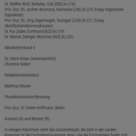
Dr. Steffen Wolf, Berkeley, USA [SW] (A) (16)
Priv.-Doz. Dr. Jochen Wosnitza, Karlsruhe [JW] (A) (23; Essay Organische
Supraleiter)
Priv.-Doz. Dr. Jörg Zegenhagen, Stuttgart [JZ3] (A) (21; Essay
Oberflächenrekonstruktionen)
Dr. Kai Zuber, Dortmund [KZ] (A) (19)
Dr. Werner Zwerger, München [WZ] (A) (20)
Mitarbeiter Band V
Dr. Ulrich Kilian (verantwortlich)
Christine Weber
Redaktionsassistenz:
Matthias Beurer
Physikhistorische Beratung:
Priv.-Doz. Dr. Dieter Hoffmann, Berlin
Autoren (A) und Berater (B):
In eckigen Klammern steht das Autorenkürzel, die Zahl in der runden
Klammer ist die Fachgebietsnummer; eine Liste der Fachgebiete findet sich