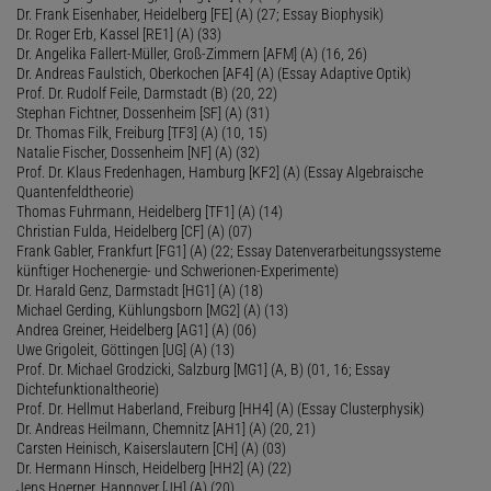
Dr. Frank Eisenhaber, Heidelberg [FE] (A) (27; Essay Biophysik)
Dr. Roger Erb, Kassel [RE1] (A) (33)
Dr. Angelika Fallert-Müller, Groß-Zimmern [AFM] (A) (16, 26)
Dr. Andreas Faulstich, Oberkochen [AF4] (A) (Essay Adaptive Optik)
Prof. Dr. Rudolf Feile, Darmstadt (B) (20, 22)
Stephan Fichtner, Dossenheim [SF] (A) (31)
Dr. Thomas Filk, Freiburg [TF3] (A) (10, 15)
Natalie Fischer, Dossenheim [NF] (A) (32)
Prof. Dr. Klaus Fredenhagen, Hamburg [KF2] (A) (Essay Algebraische
Quantenfeldtheorie)
Thomas Fuhrmann, Heidelberg [TF1] (A) (14)
Christian Fulda, Heidelberg [CF] (A) (07)
Frank Gabler, Frankfurt [FG1] (A) (22; Essay Datenverarbeitungssysteme
künftiger Hochenergie- und Schwerionen-Experimente)
Dr. Harald Genz, Darmstadt [HG1] (A) (18)
Michael Gerding, Kühlungsborn [MG2] (A) (13)
Andrea Greiner, Heidelberg [AG1] (A) (06)
Uwe Grigoleit, Göttingen [UG] (A) (13)
Prof. Dr. Michael Grodzicki, Salzburg [MG1] (A, B) (01, 16; Essay
Dichtefunktionaltheorie)
Prof. Dr. Hellmut Haberland, Freiburg [HH4] (A) (Essay Clusterphysik)
Dr. Andreas Heilmann, Chemnitz [AH1] (A) (20, 21)
Carsten Heinisch, Kaiserslautern [CH] (A) (03)
Dr. Hermann Hinsch, Heidelberg [HH2] (A) (22)
Jens Hoerner, Hannover [JH] (A) (20)