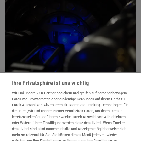
ATOMINTERFEROMETRIE
Ihre Privatsphäre ist uns wichtig
:
Quantensprung in der Gravitationswellenmessung
Wir und unsere
218
-Partner speichern und greifen auf personenbezogene
Atome können als hochpräzise Quantensensoren dabei helfen,
Daten wie Browserdaten oder eindeutige Kennungen auf Ihrem Gerät zu.
zentrale Rätsel der Kosmologie zu lösen. Bislang sind die
Durch Auswahl von Akzeptieren aktivieren Sie Tracking-Technologien für
Signale im Rauschen untergegangen. Doch es gibt einen Trick.
die unter „Wir und unsere Partner verarbeiten Daten, um Ihnen Dienste
bereitzustellen“ aufgeführten Zwecke. Durch Auswahl von Alle ablehnen
oder Widerruf Ihrer Einwilligung werden diese deaktiviert. Wenn Tracker
deaktiviert sind, sind manche Inhalte und Anzeigen möglicherweise nicht
mehr so relevant für Sie. Sie können dieses Menü jederzeit wieder
aufrufen, um Ihre Einstellungen zu ändern oder Ihre Einwilligung zu