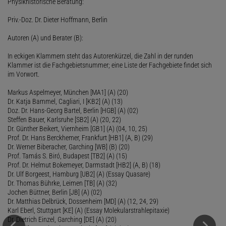
Physikhistorische Beratung:
Priv.-Doz. Dr. Dieter Hoffmann, Berlin
Autoren (A) und Berater (B):
In eckigen Klammern steht das Autorenkürzel, die Zahl in der runden
Klammer ist die Fachgebietsnummer; eine Liste der Fachgebiete findet sich
im Vorwort.
Markus Aspelmeyer, München [MA1] (A) (20)
Dr. Katja Bammel, Cagliari, I [KB2] (A) (13)
Doz. Dr. Hans-Georg Bartel, Berlin [HGB] (A) (02)
Steffen Bauer, Karlsruhe [SB2] (A) (20, 22)
Dr. Günther Beikert, Viernheim [GB1] (A) (04, 10, 25)
Prof. Dr. Hans Berckhemer, Frankfurt [HB1] (A, B) (29)
Dr. Werner Biberacher, Garching [WB] (B) (20)
Prof. Tamás S. Biró, Budapest [TB2] (A) (15)
Prof. Dr. Helmut Bokemeyer, Darmstadt [HB2] (A, B) (18)
Dr. Ulf Borgeest, Hamburg [UB2] (A) (Essay Quasare)
Dr. Thomas Bührke, Leimen [TB] (A) (32)
Jochen Büttner, Berlin [JB] (A) (02)
Dr. Matthias Delbrück, Dossenheim [MD] (A) (12, 24, 29)
Karl Eberl, Stuttgart [KE] (A) (Essay Molekularstrahlepitaxie)
Dr. Dietrich Einzel, Garching [DE] (A) (20)