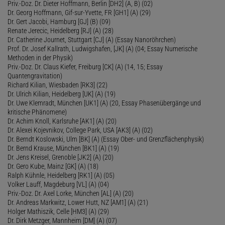
Priv.-Doz. Dr. Dieter Hoffmann, Berlin [DH2] (A, B) (02)
Dr. Georg Hoffmann, Gif-sur-Yvette, FR [GH1] (A) (29)
Dr. Gert Jacobi, Hamburg [GJ] (B) (09)
Renate Jerecic, Heidelberg [RJ] (A) (28)
Dr. Catherine Journet, Stuttgart [CJ] (A) (Essay Nanoröhrchen)
Prof. Dr. Josef Kallrath, Ludwigshafen, [JK] (A) (04; Essay Numerische
Methoden in der Physik)
Priv.-Doz. Dr. Claus Kiefer, Freiburg [CK] (A) (14, 15; Essay
Quantengravitation)
Richard Kilian, Wiesbaden [RK3] (22)
Dr. Ulrich Kilian, Heidelberg [UK] (A) (19)
Dr. Uwe Klemradt, München [UK1] (A) (20, Essay Phasenübergänge und
kritische Phänomene)
Dr. Achim Knoll, Karlsruhe [AK1] (A) (20)
Dr. Alexei Kojevnikov, College Park, USA [AK3] (A) (02)
Dr. Berndt Koslowski, Ulm [BK] (A) (Essay Ober- und Grenzflächenphysik)
Dr. Bernd Krause, München [BK1] (A) (19)
Dr. Jens Kreisel, Grenoble [JK2] (A) (20)
Dr. Gero Kube, Mainz [GK] (A) (18)
Ralph Kühnle, Heidelberg [RK1] (A) (05)
Volker Lauff, Magdeburg [VL] (A) (04)
Priv.-Doz. Dr. Axel Lorke, München [AL] (A) (20)
Dr. Andreas Markwitz, Lower Hutt, NZ [AM1] (A) (21)
Holger Mathiszik, Celle [HM3] (A) (29)
Dr. Dirk Metzger, Mannheim [DM] (A) (07)