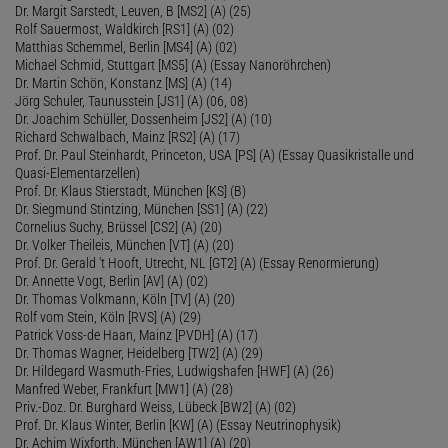
Dr. Margit Sarstedt, Leuven, B [MS2] (A) (25)
Rolf Sauermost, Waldkirch [RS1] (A) (02)
Matthias Schemmel, Berlin [MS4] (A) (02)
Michael Schmid, Stuttgart [MS5] (A) (Essay Nanoröhrchen)
Dr. Martin Schön, Konstanz [MS] (A) (14)
Jörg Schuler, Taunusstein [JS1] (A) (06, 08)
Dr. Joachim Schüller, Dossenheim [JS2] (A) (10)
Richard Schwalbach, Mainz [RS2] (A) (17)
Prof. Dr. Paul Steinhardt, Princeton, USA [PS] (A) (Essay Quasikristalle und
Quasi-Elementarzellen)
Prof. Dr. Klaus Stierstadt, München [KS] (B)
Dr. Siegmund Stintzing, München [SS1] (A) (22)
Cornelius Suchy, Brüssel [CS2] (A) (20)
Dr. Volker Theileis, München [VT] (A) (20)
Prof. Dr. Gerald 't Hooft, Utrecht, NL [GT2] (A) (Essay Renormierung)
Dr. Annette Vogt, Berlin [AV] (A) (02)
Dr. Thomas Volkmann, Köln [TV] (A) (20)
Rolf vom Stein, Köln [RVS] (A) (29)
Patrick Voss-de Haan, Mainz [PVDH] (A) (17)
Dr. Thomas Wagner, Heidelberg [TW2] (A) (29)
Dr. Hildegard Wasmuth-Fries, Ludwigshafen [HWF] (A) (26)
Manfred Weber, Frankfurt [MW1] (A) (28)
Priv.-Doz. Dr. Burghard Weiss, Lübeck [BW2] (A) (02)
Prof. Dr. Klaus Winter, Berlin [KW] (A) (Essay Neutrinophysik)
Dr. Achim Wixforth, München [AW1] (A) (20)