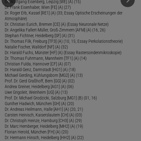
Dr. Wolfgang Eisenberg, Leipzig [WE] (A) (15)
Dr. Frank Eisenhaber, Wien [FE] (A) (27)
Dr. Roger Erb, Kassel [RE1] (A) (33; Essay Optische Erscheinungen der
Atmosphäre)
Dr. Christian Eurich, Bremen [CE] (A) (Essay Neuronale Netze)
Dr. Angelika Fallert-Müller, Groß-Zimmern [AFM] (A) (16, 26)
Stephan Fichtner, Heidelberg [SF] (A) (31)
Dr. Thomas Filk, Freiburg [TF3] (A) (10, 15; Essay Perkolationstheorie)
Natalie Fischer, Walldorf [NF] (A) (32)
Dr. Harald Fuchs, Münster [HF] (A) (Essay Rastersondenmikroskopie)
Dr. Thomas Fuhrmann, Mannheim [TF1] (A) (14)
Christian Fulda, Hannover [CF] (A) (07)
Dr. Harald Genz, Darmstadt [HG1] (A) (18)
Michael Gerding, Kühlungsborn [MG2] (A) (13)
Prof. Dr. Gerd Graßhoff, Bern [GG] (A) (02)
Andrea Greiner, Heidelberg [AG1] (A) (06)
Uwe Grigoleit, Weinheim [UG] (A) (13)
Prof. Dr. Michael Grodzicki, Salzburg [MG1] (B) (01, 16)
Gunther Hadwich, München [GH] (A) (20)
Dr. Andreas Heilmann, Halle [AH1] (A) (20, 21)
Carsten Heinisch, Kaiserslautern [CH] (A) (03)
Dr. Christoph Heinze, Hamburg [CH3] (A) (29)
Dr. Marc Hemberger, Heidelberg [MH2] (A) (19)
Florian Herold, München [FH] (A) (20)
Dr. Hermann Hinsch, Heidelberg [HH2] (A) (22)