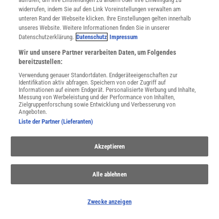
Dr. Ulf Borgeest, Hamburg [UB2] (A) (Essay Quasare)
Dr. Thomas Bührke, Leimen [TB] (A) (32)
widerrufen, indem Sie auf den Link Voreinstellungen verwalten am
Jochen Büttner, Berlin [JB] (A) (02)
unteren Rand der Webseite klicken. Ihre Einstellungen gelten innerhalb
Dr. Matthias Delbrück, Dossenheim [MD] (A) (12, 24, 29)
unseres Website. Weitere Informationen finden Sie in unserer
Karl Eberl, Stuttgart [KE] (A) (Essay Molekularstrahlepitaxie)
Datenschutzerklärung.
Datenschutz
Impressum
Dr. Dietrich Einzel, Garching [DE] (A) (20)
Wir und unsere Partner verarbeiten Daten, um Folgendes
Dr. Wolfgang Eisenberg, Leipzig [WE] (A) (15)
bereitzustellen:
Dr. Frank Eisenhaber, Wien [FE] (A) (27)
Dr. Roger Erb, Kassel [RE1] (A) (33; Essay Optische Erscheinungen der
Verwendung genauer Standortdaten. Endgeräteeigenschaften zur
Atmosphäre)
Identifikation aktiv abfragen. Speichern von oder Zugriff auf
Dr. Christian Eurich, Bremen [CE] (A) (Essay Neuronale Netze)
Informationen auf einem Endgerät. Personalisierte Werbung und Inhalte,
Dr. Angelika Fallert-Müller, Groß-Zimmern [AFM] (A) (16, 26)
Messung von Werbeleistung und der Performance von Inhalten,
Zielgruppenforschung sowie Entwicklung und Verbesserung von
Stephan Fichtner, Heidelberg [SF] (A) (31)
Angeboten.
Dr. Thomas Filk, Freiburg [TF3] (A) (10, 15; Essay Perkolationstheorie)
Liste der Partner (Lieferanten)
Natalie Fischer, Walldorf [NF] (A) (32)
Dr. Harald Fuchs, Münster [HF] (A) (Essay Rastersondenmikroskopie)
Dr. Thomas Fuhrmann, Mannheim [TF1] (A) (14)
Akzeptieren
Christian Fulda, Hannover [CF] (A) (07)
Dr. Harald Genz, Darmstadt [HG1] (A) (18)
Michael Gerding, Kühlungsborn [MG2] (A) (13)
Alle ablehnen
Prof. Dr. Gerd Graßhoff, Bern [GG] (A) (02)
Andrea Greiner, Heidelberg [AG1] (A) (06)
Uwe Grigoleit, Weinheim [UG] (A) (13)
Zwecke anzeigen
Prof. Dr. Michael Grodzicki, Salzburg [MG1] (B) (01, 16)
Gunther Hadwich, München [GH] (A) (20)