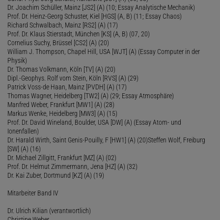
Dr. Joachim Schüller, Mainz [JS2] (A) (10; Essay Analytische Mechanik)
Prof. Dr. Heinz-Georg Schuster, Kiel [HGS] (A, B) (11; Essay Chaos)
Richard Schwalbach, Mainz [RS2] (A) (17)
Prof. Dr. Klaus Stierstadt, München [KS] (A, B) (07, 20)
Cornelius Suchy, Brüssel [CS2] (A) (20)
William J. Thompson, Chapel Hill, USA [WJT] (A) (Essay Computer in der
Physik)
Dr. Thomas Volkmann, Köln [TV] (A) (20)
Dipl.-Geophys. Rolf vom Stein, Köln [RVS] (A) (29)
Patrick Voss-de Haan, Mainz [PVDH] (A) (17)
Thomas Wagner, Heidelberg [TW2] (A) (29; Essay Atmosphäre)
Manfred Weber, Frankfurt [MW1] (A) (28)
Markus Wenke, Heidelberg [MW3] (A) (15)
Prof. Dr. David Wineland, Boulder, USA [DW] (A) (Essay Atom- und
Ionenfallen)
Dr. Harald Wirth, Saint Genis-Pouilly, F [HW1] (A) (20)Steffen Wolf, Freiburg
[SW] (A) (16)
Dr. Michael Zillgitt, Frankfurt [MZ] (A) (02)
Prof. Dr. Helmut Zimmermann, Jena [HZ] (A) (32)
Dr. Kai Zuber, Dortmund [KZ] (A) (19)
Mitarbeiter Band IV
Dr. Ulrich Kilian (verantwortlich)
Christine Weber