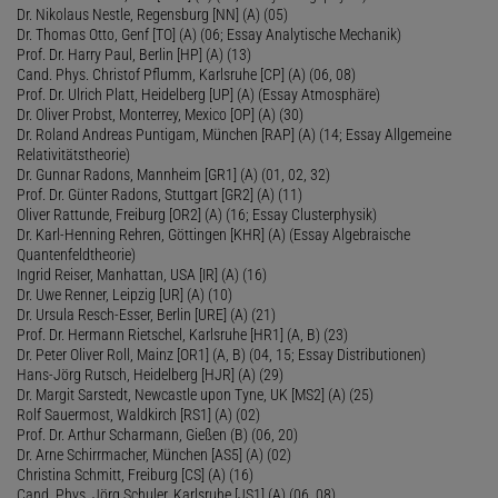
Dr. Nikolaus Nestle, Regensburg [NN] (A) (05)
Dr. Thomas Otto, Genf [TO] (A) (06; Essay Analytische Mechanik)
Prof. Dr. Harry Paul, Berlin [HP] (A) (13)
Cand. Phys. Christof Pflumm, Karlsruhe [CP] (A) (06, 08)
Prof. Dr. Ulrich Platt, Heidelberg [UP] (A) (Essay Atmosphäre)
Dr. Oliver Probst, Monterrey, Mexico [OP] (A) (30)
Dr. Roland Andreas Puntigam, München [RAP] (A) (14; Essay Allgemeine
Relativitätstheorie)
Dr. Gunnar Radons, Mannheim [GR1] (A) (01, 02, 32)
Prof. Dr. Günter Radons, Stuttgart [GR2] (A) (11)
Oliver Rattunde, Freiburg [OR2] (A) (16; Essay Clusterphysik)
Dr. Karl-Henning Rehren, Göttingen [KHR] (A) (Essay Algebraische
Quantenfeldtheorie)
Ingrid Reiser, Manhattan, USA [IR] (A) (16)
Dr. Uwe Renner, Leipzig [UR] (A) (10)
Dr. Ursula Resch-Esser, Berlin [URE] (A) (21)
Prof. Dr. Hermann Rietschel, Karlsruhe [HR1] (A, B) (23)
Dr. Peter Oliver Roll, Mainz [OR1] (A, B) (04, 15; Essay Distributionen)
Hans-Jörg Rutsch, Heidelberg [HJR] (A) (29)
Dr. Margit Sarstedt, Newcastle upon Tyne, UK [MS2] (A) (25)
Rolf Sauermost, Waldkirch [RS1] (A) (02)
Prof. Dr. Arthur Scharmann, Gießen (B) (06, 20)
Dr. Arne Schirrmacher, München [AS5] (A) (02)
Christina Schmitt, Freiburg [CS] (A) (16)
Cand. Phys. Jörg Schuler, Karlsruhe [JS1] (A) (06, 08)