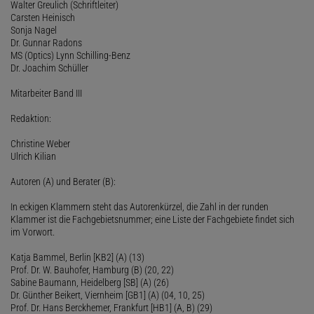
Walter Greulich (Schriftleiter)
Carsten Heinisch
Sonja Nagel
Dr. Gunnar Radons
MS (Optics) Lynn Schilling-Benz
Dr. Joachim Schüller
Mitarbeiter Band III
Redaktion:
Christine Weber
Ulrich Kilian
Autoren (A) und Berater (B):
In eckigen Klammern steht das Autorenkürzel, die Zahl in der runden
Klammer ist die Fachgebietsnummer; eine Liste der Fachgebiete findet sich
im Vorwort.
Katja Bammel, Berlin [KB2] (A) (13)
Prof. Dr. W. Bauhofer, Hamburg (B) (20, 22)
Sabine Baumann, Heidelberg [SB] (A) (26)
Dr. Günther Beikert, Viernheim [GB1] (A) (04, 10, 25)
Prof. Dr. Hans Berckhemer, Frankfurt [HB1] (A, B) (29)