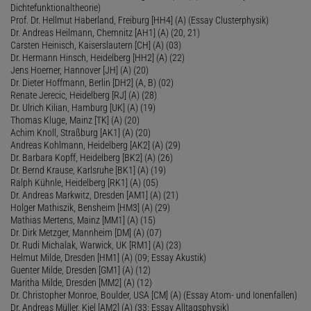
Dichtefunktionaltheorie)
Prof. Dr. Hellmut Haberland, Freiburg [HH4] (A) (Essay Clusterphysik)
Dr. Andreas Heilmann, Chemnitz [AH1] (A) (20, 21)
Carsten Heinisch, Kaiserslautern [CH] (A) (03)
Dr. Hermann Hinsch, Heidelberg [HH2] (A) (22)
Jens Hoerner, Hannover [JH] (A) (20)
Dr. Dieter Hoffmann, Berlin [DH2] (A, B) (02)
Renate Jerecic, Heidelberg [RJ] (A) (28)
Dr. Ulrich Kilian, Hamburg [UK] (A) (19)
Thomas Kluge, Mainz [TK] (A) (20)
Achim Knoll, Straßburg [AK1] (A) (20)
Andreas Kohlmann, Heidelberg [AK2] (A) (29)
Dr. Barbara Kopff, Heidelberg [BK2] (A) (26)
Dr. Bernd Krause, Karlsruhe [BK1] (A) (19)
Ralph Kühnle, Heidelberg [RK1] (A) (05)
Dr. Andreas Markwitz, Dresden [AM1] (A) (21)
Holger Mathiszik, Bensheim [HM3] (A) (29)
Mathias Mertens, Mainz [MM1] (A) (15)
Dr. Dirk Metzger, Mannheim [DM] (A) (07)
Dr. Rudi Michalak, Warwick, UK [RM1] (A) (23)
Helmut Milde, Dresden [HM1] (A) (09; Essay Akustik)
Guenter Milde, Dresden [GM1] (A) (12)
Maritha Milde, Dresden [MM2] (A) (12)
Dr. Christopher Monroe, Boulder, USA [CM] (A) (Essay Atom- und Ionenfallen)
Dr. Andreas Müller, Kiel [AM2] (A) (33; Essay Alltagsphysik)