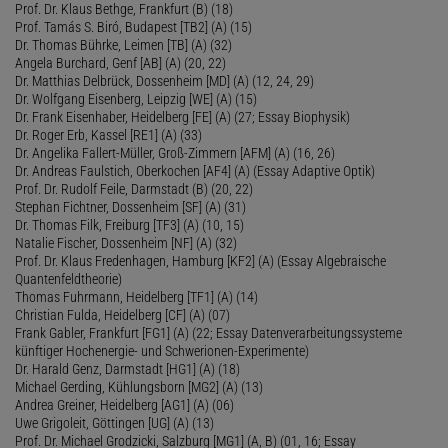
Prof. Dr. Klaus Bethge, Frankfurt (B) (18)
Prof. Tamás S. Biró, Budapest [TB2] (A) (15)
Dr. Thomas Bührke, Leimen [TB] (A) (32)
Angela Burchard, Genf [AB] (A) (20, 22)
Dr. Matthias Delbrück, Dossenheim [MD] (A) (12, 24, 29)
Dr. Wolfgang Eisenberg, Leipzig [WE] (A) (15)
Dr. Frank Eisenhaber, Heidelberg [FE] (A) (27; Essay Biophysik)
Dr. Roger Erb, Kassel [RE1] (A) (33)
Dr. Angelika Fallert-Müller, Groß-Zimmern [AFM] (A) (16, 26)
Dr. Andreas Faulstich, Oberkochen [AF4] (A) (Essay Adaptive Optik)
Prof. Dr. Rudolf Feile, Darmstadt (B) (20, 22)
Stephan Fichtner, Dossenheim [SF] (A) (31)
Dr. Thomas Filk, Freiburg [TF3] (A) (10, 15)
Natalie Fischer, Dossenheim [NF] (A) (32)
Prof. Dr. Klaus Fredenhagen, Hamburg [KF2] (A) (Essay Algebraische
Quantenfeldtheorie)
Thomas Fuhrmann, Heidelberg [TF1] (A) (14)
Christian Fulda, Heidelberg [CF] (A) (07)
Frank Gabler, Frankfurt [FG1] (A) (22; Essay Datenverarbeitungssysteme
künftiger Hochenergie- und Schwerionen-Experimente)
Dr. Harald Genz, Darmstadt [HG1] (A) (18)
Michael Gerding, Kühlungsborn [MG2] (A) (13)
Andrea Greiner, Heidelberg [AG1] (A) (06)
Uwe Grigoleit, Göttingen [UG] (A) (13)
Prof. Dr. Michael Grodzicki, Salzburg [MG1] (A, B) (01, 16; Essay