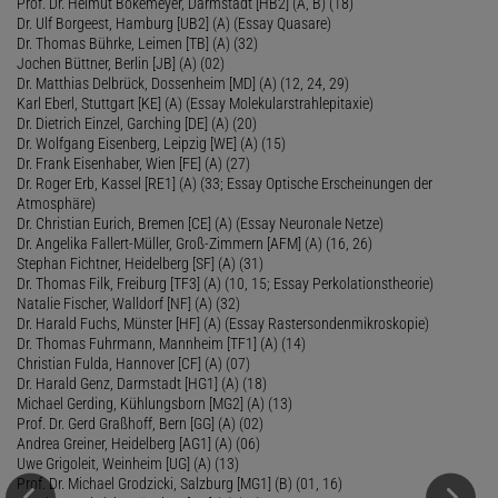
Prof. Dr. Helmut Bokemeyer, Darmstadt [HB2] (A, B) (18)
Dr. Ulf Borgeest, Hamburg [UB2] (A) (Essay Quasare)
Dr. Thomas Bührke, Leimen [TB] (A) (32)
Jochen Büttner, Berlin [JB] (A) (02)
Dr. Matthias Delbrück, Dossenheim [MD] (A) (12, 24, 29)
Karl Eberl, Stuttgart [KE] (A) (Essay Molekularstrahlepitaxie)
Dr. Dietrich Einzel, Garching [DE] (A) (20)
Dr. Wolfgang Eisenberg, Leipzig [WE] (A) (15)
Dr. Frank Eisenhaber, Wien [FE] (A) (27)
Dr. Roger Erb, Kassel [RE1] (A) (33; Essay Optische Erscheinungen der
Atmosphäre)
Dr. Christian Eurich, Bremen [CE] (A) (Essay Neuronale Netze)
Dr. Angelika Fallert-Müller, Groß-Zimmern [AFM] (A) (16, 26)
Stephan Fichtner, Heidelberg [SF] (A) (31)
Dr. Thomas Filk, Freiburg [TF3] (A) (10, 15; Essay Perkolationstheorie)
Natalie Fischer, Walldorf [NF] (A) (32)
Dr. Harald Fuchs, Münster [HF] (A) (Essay Rastersondenmikroskopie)
Dr. Thomas Fuhrmann, Mannheim [TF1] (A) (14)
Christian Fulda, Hannover [CF] (A) (07)
Dr. Harald Genz, Darmstadt [HG1] (A) (18)
Michael Gerding, Kühlungsborn [MG2] (A) (13)
Prof. Dr. Gerd Graßhoff, Bern [GG] (A) (02)
Andrea Greiner, Heidelberg [AG1] (A) (06)
Uwe Grigoleit, Weinheim [UG] (A) (13)
Prof. Dr. Michael Grodzicki, Salzburg [MG1] (B) (01, 16)