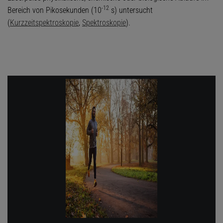
-12
Bereich von Pikosekunden (10
s) untersucht
(
Kurzzeitspektroskopie
,
Spektroskopie
).