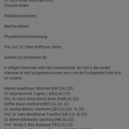
Dr. Ulrich Kilian (verantwortlich)
Christine Weber
Redaktionsassistenz:
Matthias Beurer
Physikhistorische Beratung:
Priv.-Doz. Dr. Dieter Hoffmann, Berlin
Autoren (A) und Berater (B):
In eckigen Klammern steht das Autorenkürzel, die Zahl in der runden
Klammer ist die Fachgebietsnummer; eine Liste der Fachgebiete findet sich
im Vorwort.
Markus Aspelmeyer, München [MA1] (A) (20)
Dr. Katja Bammel, Cagliari, I [KB2] (A) (13)
Doz. Dr. Hans-Georg Bartel, Berlin [HGB] (A) (02)
Steffen Bauer, Karlsruhe [SB2] (A) (20, 22)
Dr. Günther Beikert, Viernheim [GB1] (A) (04, 10, 25)
Prof. Dr. Hans Berckhemer, Frankfurt [HB1] (A, B) (29)
Dr. Werner Biberacher, Garching [WB] (B) (20)
Prof. Tamás S. Biró, Budapest [TB2] (A) (15)