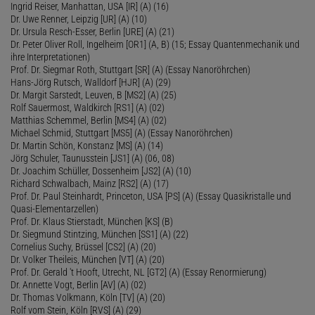
Ingrid Reiser, Manhattan, USA [IR] (A) (16)
Dr. Uwe Renner, Leipzig [UR] (A) (10)
Dr. Ursula Resch-Esser, Berlin [URE] (A) (21)
Dr. Peter Oliver Roll, Ingelheim [OR1] (A, B) (15; Essay Quantenmechanik und
ihre Interpretationen)
Prof. Dr. Siegmar Roth, Stuttgart [SR] (A) (Essay Nanoröhrchen)
Hans-Jörg Rutsch, Walldorf [HJR] (A) (29)
Dr. Margit Sarstedt, Leuven, B [MS2] (A) (25)
Rolf Sauermost, Waldkirch [RS1] (A) (02)
Matthias Schemmel, Berlin [MS4] (A) (02)
Michael Schmid, Stuttgart [MS5] (A) (Essay Nanoröhrchen)
Dr. Martin Schön, Konstanz [MS] (A) (14)
Jörg Schuler, Taunusstein [JS1] (A) (06, 08)
Dr. Joachim Schüller, Dossenheim [JS2] (A) (10)
Richard Schwalbach, Mainz [RS2] (A) (17)
Prof. Dr. Paul Steinhardt, Princeton, USA [PS] (A) (Essay Quasikristalle und
Quasi-Elementarzellen)
Prof. Dr. Klaus Stierstadt, München [KS] (B)
Dr. Siegmund Stintzing, München [SS1] (A) (22)
Cornelius Suchy, Brüssel [CS2] (A) (20)
Dr. Volker Theileis, München [VT] (A) (20)
Prof. Dr. Gerald 't Hooft, Utrecht, NL [GT2] (A) (Essay Renormierung)
Dr. Annette Vogt, Berlin [AV] (A) (02)
Dr. Thomas Volkmann, Köln [TV] (A) (20)
Rolf vom Stein, Köln [RVS] (A) (29)