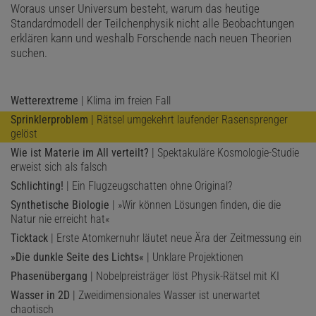
Woraus unser Universum besteht, warum das heutige
Standardmodell der Teilchenphysik nicht alle Beobachtungen
erklären kann und weshalb Forschende nach neuen Theorien
suchen.
Wetterextreme
| Klima im freien Fall
Sprinklerproblem
| Rätsel umgekehrt laufender Rasensprenger
gelöst
Wie ist Materie im All verteilt?
| Spektakuläre Kosmologie-Studie
erweist sich als falsch
Schlichting!
| Ein Flugzeugschatten ohne Original?
Synthetische Biologie
| »Wir können Lösungen finden, die die
Natur nie erreicht hat«
Ticktack
| Erste Atomkernuhr läutet neue Ära der Zeitmessung ein
»Die dunkle Seite des Lichts«
| Unklare Projektionen
Phasenübergang
| Nobelpreisträger löst Physik-Rätsel mit KI
Wasser in 2D
| Zweidimensionales Wasser ist unerwartet
chaotisch