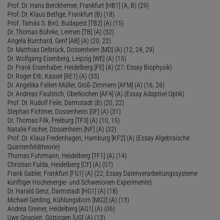
Prof. Dr. Hans Berckhemer, Frankfurt [HB1] (A, B) (29)
Prof. Dr. Klaus Bethge, Frankfurt (B) (18)
Prof. Tamás S. Biró, Budapest [TB2] (A) (15)
Dr. Thomas Bührke, Leimen [TB] (A) (32)
Angela Burchard, Genf [AB] (A) (20, 22)
Dr. Matthias Delbrück, Dossenheim [MD] (A) (12, 24, 29)
Dr. Wolfgang Eisenberg, Leipzig [WE] (A) (15)
Dr. Frank Eisenhaber, Heidelberg [FE] (A) (27; Essay Biophysik)
Dr. Roger Erb, Kassel [RE1] (A) (33)
Dr. Angelika Fallert-Müller, Groß-Zimmern [AFM] (A) (16, 26)
Dr. Andreas Faulstich, Oberkochen [AF4] (A) (Essay Adaptive Optik)
Prof. Dr. Rudolf Feile, Darmstadt (B) (20, 22)
Stephan Fichtner, Dossenheim [SF] (A) (31)
Dr. Thomas Filk, Freiburg [TF3] (A) (10, 15)
Natalie Fischer, Dossenheim [NF] (A) (32)
Prof. Dr. Klaus Fredenhagen, Hamburg [KF2] (A) (Essay Algebraische
Quantenfeldtheorie)
Thomas Fuhrmann, Heidelberg [TF1] (A) (14)
Christian Fulda, Heidelberg [CF] (A) (07)
Frank Gabler, Frankfurt [FG1] (A) (22; Essay Datenverarbeitungssysteme
künftiger Hochenergie- und Schwerionen-Experimente)
Dr. Harald Genz, Darmstadt [HG1] (A) (18)
Michael Gerding, Kühlungsborn [MG2] (A) (13)
Andrea Greiner, Heidelberg [AG1] (A) (06)
Uwe Grigoleit, Göttingen [UG] (A) (13)