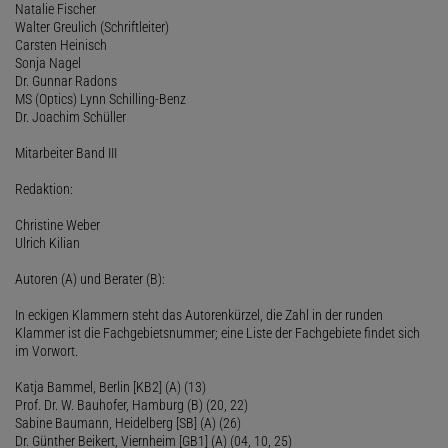
Natalie Fischer
Walter Greulich (Schriftleiter)
Carsten Heinisch
Sonja Nagel
Dr. Gunnar Radons
MS (Optics) Lynn Schilling-Benz
Dr. Joachim Schüller
Mitarbeiter Band III
Redaktion:
Christine Weber
Ulrich Kilian
Autoren (A) und Berater (B):
In eckigen Klammern steht das Autorenkürzel, die Zahl in der runden
Klammer ist die Fachgebietsnummer; eine Liste der Fachgebiete findet sich
im Vorwort.
Katja Bammel, Berlin [KB2] (A) (13)
Prof. Dr. W. Bauhofer, Hamburg (B) (20, 22)
Sabine Baumann, Heidelberg [SB] (A) (26)
Dr. Günther Beikert, Viernheim [GB1] (A) (04, 10, 25)