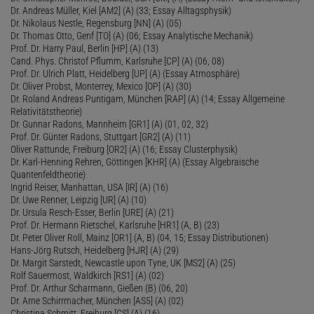
Dr. Andreas Müller, Kiel [AM2] (A) (33; Essay Alltagsphysik)
Dr. Nikolaus Nestle, Regensburg [NN] (A) (05)
Dr. Thomas Otto, Genf [TO] (A) (06; Essay Analytische Mechanik)
Prof. Dr. Harry Paul, Berlin [HP] (A) (13)
Cand. Phys. Christof Pflumm, Karlsruhe [CP] (A) (06, 08)
Prof. Dr. Ulrich Platt, Heidelberg [UP] (A) (Essay Atmosphäre)
Dr. Oliver Probst, Monterrey, Mexico [OP] (A) (30)
Dr. Roland Andreas Puntigam, München [RAP] (A) (14; Essay Allgemeine
Relativitätstheorie)
Dr. Gunnar Radons, Mannheim [GR1] (A) (01, 02, 32)
Prof. Dr. Günter Radons, Stuttgart [GR2] (A) (11)
Oliver Rattunde, Freiburg [OR2] (A) (16; Essay Clusterphysik)
Dr. Karl-Henning Rehren, Göttingen [KHR] (A) (Essay Algebraische
Quantenfeldtheorie)
Ingrid Reiser, Manhattan, USA [IR] (A) (16)
Dr. Uwe Renner, Leipzig [UR] (A) (10)
Dr. Ursula Resch-Esser, Berlin [URE] (A) (21)
Prof. Dr. Hermann Rietschel, Karlsruhe [HR1] (A, B) (23)
Dr. Peter Oliver Roll, Mainz [OR1] (A, B) (04, 15; Essay Distributionen)
Hans-Jörg Rutsch, Heidelberg [HJR] (A) (29)
Dr. Margit Sarstedt, Newcastle upon Tyne, UK [MS2] (A) (25)
Rolf Sauermost, Waldkirch [RS1] (A) (02)
Prof. Dr. Arthur Scharmann, Gießen (B) (06, 20)
Dr. Arne Schirrmacher, München [AS5] (A) (02)
Christina Schmitt, Freiburg [CS] (A) (16)