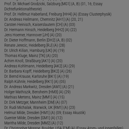
Prof. Dr. Michael Grodzicki, Salzburg [MG1] (A, B) (01, 16; Essay
Dichtefunktionaltheorie)
Prof. Dr. Hellmut Haberland, Freiburg [HH4] (A) (Essay Clusterphysik)
Dr. Andreas Heilmann, Chemnitz [AH1] (A) (20, 21)
Carsten Heinisch, Kaiserslautern [CH] (A) (03)
Dr. Hermann Hinsch, Heidelberg [HH2] (A) (22)
Jens Hoerner, Hannover [JH] (A) (20)
Dr. Dieter Hoffmann, Berlin [DH2] (A, B) (02)
Renate Jerecic, Heidelberg [RJ] (A) (28)
Dr. Ulrich Kilian, Hamburg [UK] (A) (19)
Thomas Kluge, Mainz [TK] (A) (20)
Achim Knoll, Straßburg [AK1] (A) (20)
Andreas Kohlmann, Heidelberg [AK2] (A) (29)
Dr. Barbara Kopff, Heidelberg [BK2] (A) (26)
Dr. Bernd Krause, Karlsruhe [BK1] (A) (19)
Ralph Kühnle, Heidelberg [RK1] (A) (05)
Dr. Andreas Markwitz, Dresden [AM1] (A) (21)
Holger Mathiszik, Bensheim [HM3] (A) (29)
Mathias Mertens, Mainz [MM1] (A) (15)
Dr. Dirk Metzger, Mannheim [DM] (A) (07)
Dr. Rudi Michalak, Warwick, UK [RM1] (A) (23)
Helmut Milde, Dresden [HM1] (A) (09; Essay Akustik)
Guenter Milde, Dresden [GM1] (A) (12)
Maritha Milde, Dresden [MM2] (A) (12)
Dr. Christopher Monroe, Boulder, USA [CM] (A) (Essay Atom- und Ionenfallen)