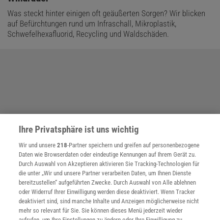
Was steckt hinter einigen oft geäußerten Sorgen? Wir blicken
auf Befürchtungen rund um Infraschall, Mikroplastik,
Schwefelhexafluorid, Recycling und Waldschäden.
Ihre Privatsphäre ist uns wichtig
Wir und unsere
218
-Partner speichern und greifen auf personenbezogene
Daten wie Browserdaten oder eindeutige Kennungen auf Ihrem Gerät zu.
Durch Auswahl von Akzeptieren aktivieren Sie Tracking-Technologien für
die unter „Wir und unsere Partner verarbeiten Daten, um Ihnen Dienste
bereitzustellen“ aufgeführten Zwecke. Durch Auswahl von Alle ablehnen
oder Widerruf Ihrer Einwilligung werden diese deaktiviert. Wenn Tracker
deaktiviert sind, sind manche Inhalte und Anzeigen möglicherweise nicht
mehr so relevant für Sie. Sie können dieses Menü jederzeit wieder
aufrufen, um Ihre Einstellungen zu ändern oder Ihre Einwilligung zu