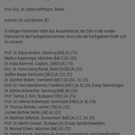
Priv.-Doz. Dr. Dieter Hoffmann, Berlin
Autoren (A) und Berater (B):
In eckigen Klammern steht das Autorenkürzel, die Zahl in der runden
Klammer ist die Fachgebietsnummer; eine Liste der Fachgebiete findet sich
im Vorwort.
Prof. Dr. Klaus Andres, Garching [KA] (A) (10)
Markus Aspelmeyer, München [MA1] (A) (20)
Dr. Katja Bammel, Cagliari, I [KB2] (A) (13)
Doz. Dr. Hans-Georg Bartel, Berlin [HGB] (A) (02)
Steffen Bauer, Karlsruhe [SB2] (A) (20, 22)
Dr. Günther Beikert, Viernheim [GB1] (A) (04, 10, 25)
Prof. Dr. Hans Berckhemer, Frankfurt [HB1] (A, B) (29; Essay Seismologie)
Dr. Werner Biberacher, Garching [WB] (B) (20)
Prof. Tamás S. Biró, Budapest [TB2] (A) (15)
Prof. Dr. Helmut Bokemeyer, Darmstadt [HB2] (A, B) (18)
Dr. Thomas Bührke, Leimen [TB] (A) (32)
Jochen Büttner, Berlin [JB] (A) (02)
Dr. Matthias Delbrück, Dossenheim [MD] (A) (12, 24, 29)
Prof. Dr. Martin Dressel, Stuttgart (A) (Essay Spindichtewellen)
Dr. Michael Eckert, München [ME] (A) (02)
Dr. Dietrich Einzel, Garching (A) (Essay Supraleitung und Suprafluidität)