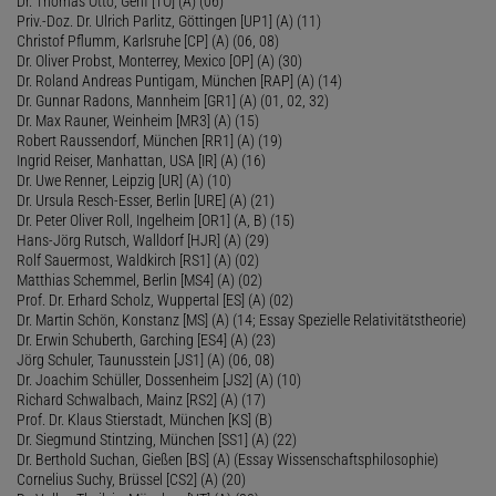
Dr. Thomas Otto, Genf [TO] (A) (06)
Priv.-Doz. Dr. Ulrich Parlitz, Göttingen [UP1] (A) (11)
Christof Pflumm, Karlsruhe [CP] (A) (06, 08)
Dr. Oliver Probst, Monterrey, Mexico [OP] (A) (30)
Dr. Roland Andreas Puntigam, München [RAP] (A) (14)
Dr. Gunnar Radons, Mannheim [GR1] (A) (01, 02, 32)
Dr. Max Rauner, Weinheim [MR3] (A) (15)
Robert Raussendorf, München [RR1] (A) (19)
Ingrid Reiser, Manhattan, USA [IR] (A) (16)
Dr. Uwe Renner, Leipzig [UR] (A) (10)
Dr. Ursula Resch-Esser, Berlin [URE] (A) (21)
Dr. Peter Oliver Roll, Ingelheim [OR1] (A, B) (15)
Hans-Jörg Rutsch, Walldorf [HJR] (A) (29)
Rolf Sauermost, Waldkirch [RS1] (A) (02)
Matthias Schemmel, Berlin [MS4] (A) (02)
Prof. Dr. Erhard Scholz, Wuppertal [ES] (A) (02)
Dr. Martin Schön, Konstanz [MS] (A) (14; Essay Spezielle Relativitätstheorie)
Dr. Erwin Schuberth, Garching [ES4] (A) (23)
Jörg Schuler, Taunusstein [JS1] (A) (06, 08)
Dr. Joachim Schüller, Dossenheim [JS2] (A) (10)
Richard Schwalbach, Mainz [RS2] (A) (17)
Prof. Dr. Klaus Stierstadt, München [KS] (B)
Dr. Siegmund Stintzing, München [SS1] (A) (22)
Dr. Berthold Suchan, Gießen [BS] (A) (Essay Wissenschaftsphilosophie)
Cornelius Suchy, Brüssel [CS2] (A) (20)