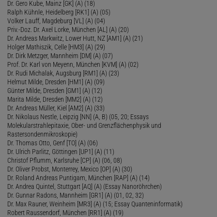
Dr. Gero Kube, Mainz [GK] (A) (18)
Ralph Kühnle, Heidelberg [RK1] (A) (05)
Volker Lauff, Magdeburg [VL] (A) (04)
Priv.-Doz. Dr. Axel Lorke, München [AL] (A) (20)
Dr. Andreas Markwitz, Lower Hutt, NZ [AM1] (A) (21)
Holger Mathiszik, Celle [HM3] (A) (29)
Dr. Dirk Metzger, Mannheim [DM] (A) (07)
Prof. Dr. Karl von Meyenn, München [KVM] (A) (02)
Dr. Rudi Michalak, Augsburg [RM1] (A) (23)
Helmut Milde, Dresden [HM1] (A) (09)
Günter Milde, Dresden [GM1] (A) (12)
Marita Milde, Dresden [MM2] (A) (12)
Dr. Andreas Müller, Kiel [AM2] (A) (33)
Dr. Nikolaus Nestle, Leipzig [NN] (A, B) (05, 20; Essays
Molekularstrahlepitaxie, Ober- und Grenzflächenphysik und
Rastersondenmikroskopie)
Dr. Thomas Otto, Genf [TO] (A) (06)
Dr. Ulrich Parlitz, Göttingen [UP1] (A) (11)
Christof Pflumm, Karlsruhe [CP] (A) (06, 08)
Dr. Oliver Probst, Monterrey, Mexico [OP] (A) (30)
Dr. Roland Andreas Puntigam, München [RAP] (A) (14)
Dr. Andrea Quintel, Stuttgart [AQ] (A) (Essay Nanoröhrchen)
Dr. Gunnar Radons, Mannheim [GR1] (A) (01, 02, 32)
Dr. Max Rauner, Weinheim [MR3] (A) (15; Essay Quanteninformatik)
Robert Raussendorf, München [RR1] (A) (19)