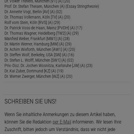
Dr. Volker Theileis, München [VT] (A) (20)
Prof. Dr. Stefan Theisen, München (A) (Essay Stringtheorie)
Dr. Annette Vogt, Berlin [AV] (A) (02)
Dr. Thomas Volkmann, Köln [TV] (A) (20)
Rolf vom Stein, Köln [RVS] (A) (29)
Dr. Patrick Voss-de Haan, Mainz [PVDH] (A) (17)
Dr. Thomas Wagner, Heidelberg [TW2] (A) (29)
Manfred Weber, Frankfurt [MW1] (A) (28)
Dr. Martin Werner, Hamburg [MW] (A) (29)
Dr. Achim Wixforth, München [AW1] (A) (20)
Dr. Steffen Wolf, Berkeley, USA [SW] (A) (16)
Dr. Stefan L. Wolff, München [SW1] (A) (02)
Priv.-Doz. Dr. Jochen Wosnitza, Karlsruhe [JW] (A) (23)
Dr. Kai Zuber, Dortmund [KZ] (A) (19)
Dr. Werner Zwerger, München [WZ] (A) (20)
SCHREIBEN SIE UNS!
Wenn Sie inhaltliche Anmerkungen zu diesem Artikel haben,
können Sie die Redaktion
per E-Mail
informieren. Wir lesen Ihre
Zuschrift, bitten jedoch um Verständnis, dass wir nicht jede