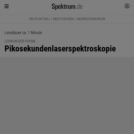
HEUTE AKTUELL
MEISTGELESEN
NEUERSCHEINUNGEN
Lesedauer ca. 1 Minute
LEXIKON DER PHYSIK
:
Pikosekundenlaserspektroskopie