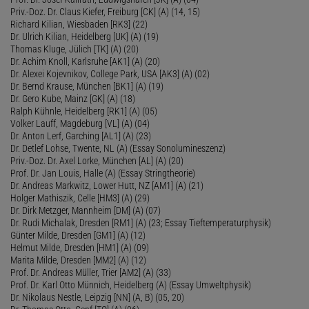
Priv.-Doz. Dr. Claus Kiefer, Freiburg [CK] (A) (14, 15)
Richard Kilian, Wiesbaden [RK3] (22)
Dr. Ulrich Kilian, Heidelberg [UK] (A) (19)
Thomas Kluge, Jülich [TK] (A) (20)
Dr. Achim Knoll, Karlsruhe [AK1] (A) (20)
Dr. Alexei Kojevnikov, College Park, USA [AK3] (A) (02)
Dr. Bernd Krause, München [BK1] (A) (19)
Dr. Gero Kube, Mainz [GK] (A) (18)
Ralph Kühnle, Heidelberg [RK1] (A) (05)
Volker Lauff, Magdeburg [VL] (A) (04)
Dr. Anton Lerf, Garching [AL1] (A) (23)
Dr. Detlef Lohse, Twente, NL (A) (Essay Sonolumineszenz)
Priv.-Doz. Dr. Axel Lorke, München [AL] (A) (20)
Prof. Dr. Jan Louis, Halle (A) (Essay Stringtheorie)
Dr. Andreas Markwitz, Lower Hutt, NZ [AM1] (A) (21)
Holger Mathiszik, Celle [HM3] (A) (29)
Dr. Dirk Metzger, Mannheim [DM] (A) (07)
Dr. Rudi Michalak, Dresden [RM1] (A) (23; Essay Tieftemperaturphysik)
Günter Milde, Dresden [GM1] (A) (12)
Helmut Milde, Dresden [HM1] (A) (09)
Marita Milde, Dresden [MM2] (A) (12)
Prof. Dr. Andreas Müller, Trier [AM2] (A) (33)
Prof. Dr. Karl Otto Münnich, Heidelberg (A) (Essay Umweltphysik)
Dr. Nikolaus Nestle, Leipzig [NN] (A, B) (05, 20)