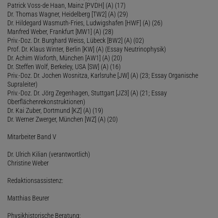
Patrick Voss-de Haan, Mainz [PVDH] (A) (17)
Dr. Thomas Wagner, Heidelberg [TW2] (A) (29)
Dr. Hildegard Wasmuth-Fries, Ludwigshafen [HWF] (A) (26)
Manfred Weber, Frankfurt [MW1] (A) (28)
Priv.-Doz. Dr. Burghard Weiss, Lübeck [BW2] (A) (02)
Prof. Dr. Klaus Winter, Berlin [KW] (A) (Essay Neutrinophysik)
Dr. Achim Wixforth, München [AW1] (A) (20)
Dr. Steffen Wolf, Berkeley, USA [SW] (A) (16)
Priv.-Doz. Dr. Jochen Wosnitza, Karlsruhe [JW] (A) (23; Essay Organische
Supraleiter)
Priv.-Doz. Dr. Jörg Zegenhagen, Stuttgart [JZ3] (A) (21; Essay
Oberflächenrekonstruktionen)
Dr. Kai Zuber, Dortmund [KZ] (A) (19)
Dr. Werner Zwerger, München [WZ] (A) (20)
Mitarbeiter Band V
Dr. Ulrich Kilian (verantwortlich)
Christine Weber
Redaktionsassistenz:
Matthias Beurer
Physikhistorische Beratung: