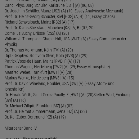
Cand. Phys. Jörg Schuler, Karlsruhe [JS1] (A) (06, 08)
Dr. Joachim Schüller, Mainz [JS2] (A) (10; Essay Analytische Mechanik)
Prof. Dr. Heinz-Georg Schuster, Kiel [HGS] (A, B) (11; Essay Chaos)
Richard Schwalbach, Mainz [RS2] (A) (17)
Prof. Dr. Klaus Stierstadt, München [KS] (A, B) (07, 20)
Cornelius Suchy, Brüssel [CS2] (A) (20)
William J. Thompson, Chapel Hill, USA [WJT] (A) (Essay Computer in der
Physik)
Dr. Thomas Volkmann, Köln [TV] (A) (20)
Dipl.-Geophys. Rolf vom Stein, Köln [RVS] (A) (29)
Patrick Voss-de Haan, Mainz [PVDH] (A) (17)
Thomas Wagner, Heidelberg [TW2] (A) (29; Essay Atmosphäre)
Manfred Weber, Frankfurt [MW1] (A) (28)
Markus Wenke, Heidelberg [MW3] (A) (15)
Prof. Dr. David Wineland, Boulder, USA [DW] (A) (Essay Atom- und
Ionenfallen)
Dr. Harald Wirth, Saint Genis-Pouilly, F [HW1] (A) (20)Steffen Wolf, Freiburg
[SW] (A) (16)
Dr. Michael Zillgitt, Frankfurt [MZ] (A) (02)
Prof. Dr. Helmut Zimmermann, Jena [HZ] (A) (32)
Dr. Kai Zuber, Dortmund [KZ] (A) (19)
Mitarbeiter Band IV