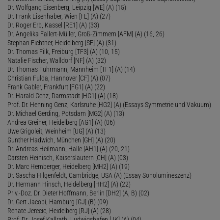
Dr. Wolfgang Eisenberg, Leipzig [WE] (A) (15)
Dr. Frank Eisenhaber, Wien [FE] (A) (27)
Dr. Roger Erb, Kassel [RE1] (A) (33)
Dr. Angelika Fallert-Müller, Groß-Zimmern [AFM] (A) (16, 26)
Stephan Fichtner, Heidelberg [SF] (A) (31)
Dr. Thomas Filk, Freiburg [TF3] (A) (10, 15)
Natalie Fischer, Walldorf [NF] (A) (32)
Dr. Thomas Fuhrmann, Mannheim [TF1] (A) (14)
Christian Fulda, Hannover [CF] (A) (07)
Frank Gabler, Frankfurt [FG1] (A) (22)
Dr. Harald Genz, Darmstadt [HG1] (A) (18)
Prof. Dr. Henning Genz, Karlsruhe [HG2] (A) (Essays Symmetrie und Vakuum)
Dr. Michael Gerding, Potsdam [MG2] (A) (13)
Andrea Greiner, Heidelberg [AG1] (A) (06)
Uwe Grigoleit, Weinheim [UG] (A) (13)
Gunther Hadwich, München [GH] (A) (20)
Dr. Andreas Heilmann, Halle [AH1] (A) (20, 21)
Carsten Heinisch, Kaiserslautern [CH] (A) (03)
Dr. Marc Hemberger, Heidelberg [MH2] (A) (19)
Dr. Sascha Hilgenfeldt, Cambridge, USA (A) (Essay Sonolumineszenz)
Dr. Hermann Hinsch, Heidelberg [HH2] (A) (22)
Priv.-Doz. Dr. Dieter Hoffmann, Berlin [DH2] (A, B) (02)
Dr. Gert Jacobi, Hamburg [GJ] (B) (09)
Renate Jerecic, Heidelberg [RJ] (A) (28)
Prof. Dr. Josef Kallrath, Ludwigshafen [JK] (A) (04)