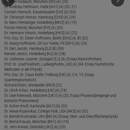
Gunther Hadwich, München [GH] (A) (20)
Dr. Andreas Heilmann, Halle [AH1] (A) (20, 21)
Carsten Heinisch, Kaiserslautern [CH] (A) (03)
Dr. Christoph Heinze, Hamburg [CH3] (A) (29)
Dr. Marc Hemberger, Heidelberg [MH2] (A) (19)
Florian Herold, München [FH] (A) (20)
Dr. Hermann Hinsch, Heidelberg [HH2] (A) (22)
Priv.-Doz. Dr. Dieter Hoffmann, Berlin [DH2] (A, B) (02)
Dr. Georg Hoffmann, Gif-sur-Yvette, FR [GH1] (A) (29)
Dr. Gert Jacobi, Hamburg [GJ] (B) (09)
Renate Jerecic, Heidelberg [RJ] (A) (28)
Dr. Catherine Journet, Stuttgart [CJ] (A) (Essay Nanoröhrchen)
Prof. Dr. Josef Kallrath, Ludwigshafen, [JK] (A) (04; Essay Numerische
Methoden in der Physik)
Priv.-Doz. Dr. Claus Kiefer, Freiburg [CK] (A) (14, 15; Essay
Quantengravitation)
Richard Kilian, Wiesbaden [RK3] (22)
Dr. Ulrich Kilian, Heidelberg [UK] (A) (19)
Dr. Uwe Klemradt, München [UK1] (A) (20, Essay Phasenübergänge und
kritische Phänomene)
Dr. Achim Knoll, Karlsruhe [AK1] (A) (20)
Dr. Alexei Kojevnikov, College Park, USA [AK3] (A) (02)
Dr. Berndt Koslowski, Ulm [BK] (A) (Essay Ober- und Grenzflächenphysik)
Dr. Bernd Krause, München [BK1] (A) (19)
Dr. Jens Kreisel, Grenoble [JK2] (A) (20)