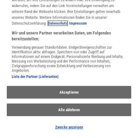
widerrufen, indem Sie auf den Link Voreinstellungen verwalten am
unteren Rand der Webseite klicken. Ihre Einstellungen gelten innerhalb
unseres Website. Weitere Informationen finden Sie in unserer
»DER INTELLIGENTE KOSMOS«
Datenschutzerklärung.
Datenschutz
Impressum
:
Kopfkino vom Allerfeinsten
Wir und unsere Partner verarbeiten Daten, um Folgendes
Wer sich mit Rüdiger Vaas auf die Suche nach anderen
bereitzustellen:
Intelligenzen als der menschlichen begibt, darf sich auf eine
Verwendung genauer Standortdaten. Endgeräteeigenschaften zur
kluge und packende Darstellung des Themas freuen. Eine
Identifikation aktiv abfragen. Speichern von oder Zugriff auf
Rezension
Informationen auf einem Endgerät. Personalisierte Werbung und Inhalte,
Messung von Werbeleistung und der Performance von Inhalten,
Zielgruppenforschung sowie Entwicklung und Verbesserung von
Angeboten.
Liste der Partner (Lieferanten)
Akzeptieren
Alle ablehnen
Zwecke anzeigen