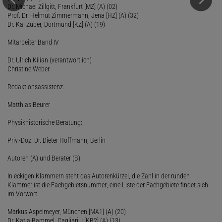
Dr. Michael Zillgitt, Frankfurt [MZ] (A) (02)
Prof. Dr. Helmut Zimmermann, Jena [HZ] (A) (32)
Dr. Kai Zuber, Dortmund [KZ] (A) (19)
Mitarbeiter Band IV
Dr. Ulrich Kilian (verantwortlich)
Christine Weber
Redaktionsassistenz:
Matthias Beurer
Physikhistorische Beratung:
Priv.-Doz. Dr. Dieter Hoffmann, Berlin
Autoren (A) und Berater (B):
In eckigen Klammern steht das Autorenkürzel, die Zahl in der runden
Klammer ist die Fachgebietsnummer; eine Liste der Fachgebiete findet sich
im Vorwort.
Markus Aspelmeyer, München [MA1] (A) (20)
Dr. Katja Bammel, Cagliari, I [KB2] (A) (13)