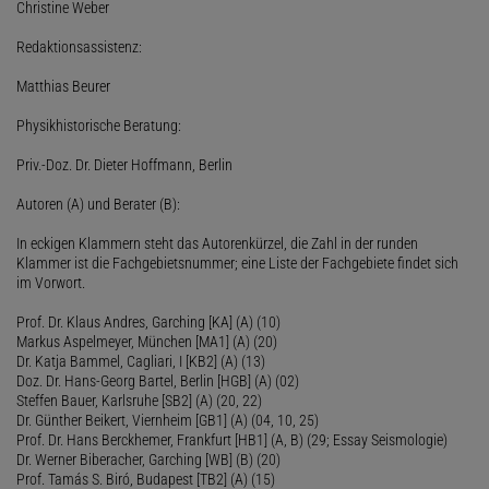
Christine Weber
Redaktionsassistenz:
Matthias Beurer
Physikhistorische Beratung:
Priv.-Doz. Dr. Dieter Hoffmann, Berlin
Autoren (A) und Berater (B):
In eckigen Klammern steht das Autorenkürzel, die Zahl in der runden
Klammer ist die Fachgebietsnummer; eine Liste der Fachgebiete findet sich
im Vorwort.
Prof. Dr. Klaus Andres, Garching [KA] (A) (10)
Markus Aspelmeyer, München [MA1] (A) (20)
Dr. Katja Bammel, Cagliari, I [KB2] (A) (13)
Doz. Dr. Hans-Georg Bartel, Berlin [HGB] (A) (02)
Steffen Bauer, Karlsruhe [SB2] (A) (20, 22)
Dr. Günther Beikert, Viernheim [GB1] (A) (04, 10, 25)
Prof. Dr. Hans Berckhemer, Frankfurt [HB1] (A, B) (29; Essay Seismologie)
Dr. Werner Biberacher, Garching [WB] (B) (20)
Prof. Tamás S. Biró, Budapest [TB2] (A) (15)