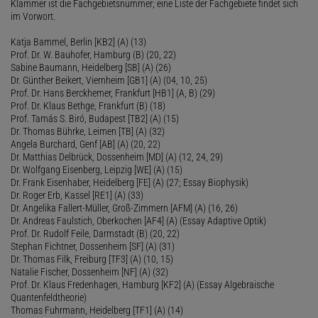
Klammer ist die Fachgebietsnummer; eine Liste der Fachgebiete findet sich
im Vorwort.
Katja Bammel, Berlin [KB2] (A) (13)
Prof. Dr. W. Bauhofer, Hamburg (B) (20, 22)
Sabine Baumann, Heidelberg [SB] (A) (26)
Dr. Günther Beikert, Viernheim [GB1] (A) (04, 10, 25)
Prof. Dr. Hans Berckhemer, Frankfurt [HB1] (A, B) (29)
Prof. Dr. Klaus Bethge, Frankfurt (B) (18)
Prof. Tamás S. Biró, Budapest [TB2] (A) (15)
Dr. Thomas Bührke, Leimen [TB] (A) (32)
Angela Burchard, Genf [AB] (A) (20, 22)
Dr. Matthias Delbrück, Dossenheim [MD] (A) (12, 24, 29)
Dr. Wolfgang Eisenberg, Leipzig [WE] (A) (15)
Dr. Frank Eisenhaber, Heidelberg [FE] (A) (27; Essay Biophysik)
Dr. Roger Erb, Kassel [RE1] (A) (33)
Dr. Angelika Fallert-Müller, Groß-Zimmern [AFM] (A) (16, 26)
Dr. Andreas Faulstich, Oberkochen [AF4] (A) (Essay Adaptive Optik)
Prof. Dr. Rudolf Feile, Darmstadt (B) (20, 22)
Stephan Fichtner, Dossenheim [SF] (A) (31)
Dr. Thomas Filk, Freiburg [TF3] (A) (10, 15)
Natalie Fischer, Dossenheim [NF] (A) (32)
Prof. Dr. Klaus Fredenhagen, Hamburg [KF2] (A) (Essay Algebraische
Quantenfeldtheorie)
Thomas Fuhrmann, Heidelberg [TF1] (A) (14)