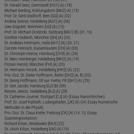
Dr. Harald Genz, Darmstadt [HG1] (A) (18)
Michael Gerding, Kühlungsborn [MG2] (A) (13)
Prof. Dr. Gerd Graßhoff, Bern [GG] (A) (02)
Andrea Greiner, Heidelberg [AG1] (A) (06)
Uwe Grigoleit, Weinheim [UG] (A) (13)
Prof. Dr. Michael Grodzicki, Salzburg [MG1] (B) (01, 16)
Gunther Hadwich, München [GH] (A) (20)
Dr. Andreas Heilmann, Halle [AH1] (A) (20, 21)
Carsten Heinisch, Kaiserslautern [CH] (A) (03)
Dr. Christoph Heinze, Hamburg [CH3] (A) (29)
Dr. Marc Hemberger, Heidelberg [MH2] (A) (19)
Florian Herold, München [FH] (A) (20)
Dr. Hermann Hinsch, Heidelberg [HH2] (A) (22)
Priv.-Doz. Dr. Dieter Hoffmann, Berlin [DH2] (A, B) (02)
Dr. Georg Hoffmann, Gif-sur-Yvette, FR [GH1] (A) (29)
Dr. Gert Jacobi, Hamburg [GJ] (B) (09)
Renate Jerecic, Heidelberg [RJ] (A) (28)
Dr. Catherine Journet, Stuttgart [CJ] (A) (Essay Nanoröhrchen)
Prof. Dr. Josef Kallrath, Ludwigshafen, [JK] (A) (04; Essay Numerische
Methoden in der Physik)
Priv.-Doz. Dr. Claus Kiefer, Freiburg [CK] (A) (14, 15; Essay
Quantengravitation)
Richard Kilian, Wiesbaden [RK3] (22)
Dr. Ulrich Kilian, Heidelberg [UK] (A) (19)