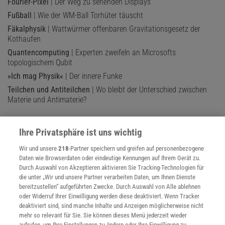
Fourier-Pixel
| Der Weg zu sehenden Displays
Fußball
| Wie der WM-Ball Torhüter täuscht
Fäkalphysik
| Wattwürmer offenbaren Gravitationsgesetz der
Kothaufen
Quantencomputing
| Experten zweifeln an Microsofts
topologischem Qubit
»Ich mag Physik«
| Der innere Funke
Teilchen und Antiteilchen
| Wo bleibt der Unterschied zwischen
Materie und Antimaterie?
Ihre Privatsphäre ist uns wichtig
Wir und unsere
218
-Partner speichern und greifen auf personenbezogene
Daten wie Browserdaten oder eindeutige Kennungen auf Ihrem Gerät zu.
Durch Auswahl von Akzeptieren aktivieren Sie Tracking-Technologien für
die unter „Wir und unsere Partner verarbeiten Daten, um Ihnen Dienste
bereitzustellen“ aufgeführten Zwecke. Durch Auswahl von Alle ablehnen
oder Widerruf Ihrer Einwilligung werden diese deaktiviert. Wenn Tracker
deaktiviert sind, sind manche Inhalte und Anzeigen möglicherweise nicht
mehr so relevant für Sie. Sie können dieses Menü jederzeit wieder
aufrufen, um Ihre Einstellungen zu ändern oder Ihre Einwilligung zu