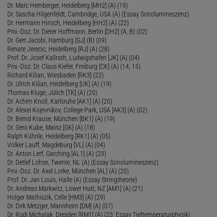
Dr. Marc Hemberger, Heidelberg [MH2] (A) (19)
Dr. Sascha Hilgenfeldt, Cambridge, USA (A) (Essay Sonolumineszenz)
Dr. Hermann Hinsch, Heidelberg [HH2] (A) (22)
Priv.-Doz. Dr. Dieter Hoffmann, Berlin [DH2] (A, B) (02)
Dr. Gert Jacobi, Hamburg [GJ] (B) (09)
Renate Jerecic, Heidelberg [RJ] (A) (28)
Prof. Dr. Josef Kallrath, Ludwigshafen [JK] (A) (04)
Priv.-Doz. Dr. Claus Kiefer, Freiburg [CK] (A) (14, 15)
Richard Kilian, Wiesbaden [RK3] (22)
Dr. Ulrich Kilian, Heidelberg [UK] (A) (19)
Thomas Kluge, Jülich [TK] (A) (20)
Dr. Achim Knoll, Karlsruhe [AK1] (A) (20)
Dr. Alexei Kojevnikov, College Park, USA [AK3] (A) (02)
Dr. Bernd Krause, München [BK1] (A) (19)
Dr. Gero Kube, Mainz [GK] (A) (18)
Ralph Kühnle, Heidelberg [RK1] (A) (05)
Volker Lauff, Magdeburg [VL] (A) (04)
Dr. Anton Lerf, Garching [AL1] (A) (23)
Dr. Detlef Lohse, Twente, NL (A) (Essay Sonolumineszenz)
Priv.-Doz. Dr. Axel Lorke, München [AL] (A) (20)
Prof. Dr. Jan Louis, Halle (A) (Essay Stringtheorie)
Dr. Andreas Markwitz, Lower Hutt, NZ [AM1] (A) (21)
Holger Mathiszik, Celle [HM3] (A) (29)
Dr. Dirk Metzger, Mannheim [DM] (A) (07)
Dr. Rudi Michalak, Dresden [RM1] (A) (23; Essay Tieftemperaturphysik)