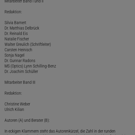
Mitarbeiter Band I und II
Redaktion:
Silvia Barnert
Dr. Matthias Delbrück
Dr. Reinald Eis
Natalie Fischer
Walter Greulich (Schriftleiter)
Carsten Heinisch
Sonja Nagel
Dr. Gunnar Radons
MS (Optics) Lynn Schilling-Benz
Dr. Joachim Schüller
Mitarbeiter Band III
Redaktion:
Christine Weber
Ulrich Kilian
Autoren (A) und Berater (B):
In eckigen Klammern steht das Autorenkürzel, die Zahl in der runden