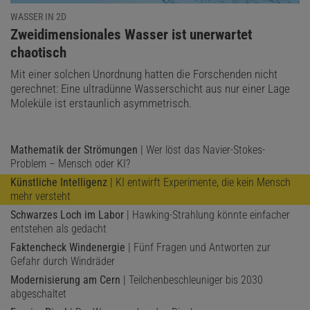
WASSER IN 2D
:
Zweidimensionales Wasser ist unerwartet
chaotisch
Mit einer solchen Unordnung hatten die Forschenden nicht
gerechnet: Eine ultradünne Wasserschicht aus nur einer Lage
Moleküle ist erstaunlich asymmetrisch.
Mathematik der Strömungen
| Wer löst das Navier-Stokes-
Problem – Mensch oder KI?
Künstliche Intelligenz
| KI entwirft Experimente, die kein Mensch
mehr versteht
Schwarzes Loch im Labor
| Hawking-Strahlung könnte einfacher
entstehen als gedacht
Faktencheck Windenergie
| Fünf Fragen und Antworten zur
Gefahr durch Windräder
Modernisierung am Cern
| Teilchenbeschleuniger bis 2030
abgeschaltet