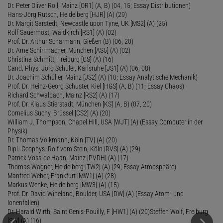
Dr. Peter Oliver Roll, Mainz [OR1] (A, B) (04, 15; Essay Distributionen)
Hans-Jörg Rutsch, Heidelberg [HJR] (A) (29)
Dr. Margit Sarstedt, Newcastle upon Tyne, UK [MS2] (A) (25)
Rolf Sauermost, Waldkirch [RS1] (A) (02)
Prof. Dr. Arthur Scharmann, Gießen (B) (06, 20)
Dr. Arne Schirrmacher, München [AS5] (A) (02)
Christina Schmitt, Freiburg [CS] (A) (16)
Cand. Phys. Jörg Schuler, Karlsruhe [JS1] (A) (06, 08)
Dr. Joachim Schüller, Mainz [JS2] (A) (10; Essay Analytische Mechanik)
Prof. Dr. Heinz-Georg Schuster, Kiel [HGS] (A, B) (11; Essay Chaos)
Richard Schwalbach, Mainz [RS2] (A) (17)
Prof. Dr. Klaus Stierstadt, München [KS] (A, B) (07, 20)
Cornelius Suchy, Brüssel [CS2] (A) (20)
William J. Thompson, Chapel Hill, USA [WJT] (A) (Essay Computer in der
Physik)
Dr. Thomas Volkmann, Köln [TV] (A) (20)
Dipl.-Geophys. Rolf vom Stein, Köln [RVS] (A) (29)
Patrick Voss-de Haan, Mainz [PVDH] (A) (17)
Thomas Wagner, Heidelberg [TW2] (A) (29; Essay Atmosphäre)
Manfred Weber, Frankfurt [MW1] (A) (28)
Markus Wenke, Heidelberg [MW3] (A) (15)
Prof. Dr. David Wineland, Boulder, USA [DW] (A) (Essay Atom- und
Ionenfallen)
Dr. Harald Wirth, Saint Genis-Pouilly, F [HW1] (A) (20)Steffen Wolf, Freiburg
[SW] (A) (16)