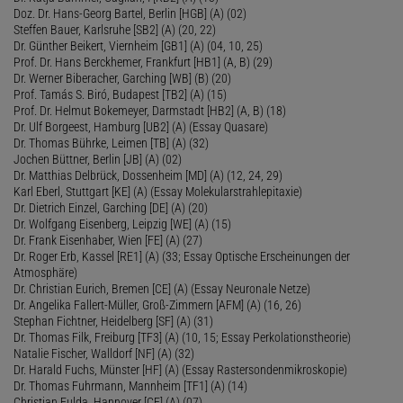
Doz. Dr. Hans-Georg Bartel, Berlin [HGB] (A) (02)
Steffen Bauer, Karlsruhe [SB2] (A) (20, 22)
Dr. Günther Beikert, Viernheim [GB1] (A) (04, 10, 25)
Prof. Dr. Hans Berckhemer, Frankfurt [HB1] (A, B) (29)
Dr. Werner Biberacher, Garching [WB] (B) (20)
Prof. Tamás S. Biró, Budapest [TB2] (A) (15)
Prof. Dr. Helmut Bokemeyer, Darmstadt [HB2] (A, B) (18)
Dr. Ulf Borgeest, Hamburg [UB2] (A) (Essay Quasare)
Dr. Thomas Bührke, Leimen [TB] (A) (32)
Jochen Büttner, Berlin [JB] (A) (02)
Dr. Matthias Delbrück, Dossenheim [MD] (A) (12, 24, 29)
Karl Eberl, Stuttgart [KE] (A) (Essay Molekularstrahlepitaxie)
Dr. Dietrich Einzel, Garching [DE] (A) (20)
Dr. Wolfgang Eisenberg, Leipzig [WE] (A) (15)
Dr. Frank Eisenhaber, Wien [FE] (A) (27)
Dr. Roger Erb, Kassel [RE1] (A) (33; Essay Optische Erscheinungen der
Atmosphäre)
Dr. Christian Eurich, Bremen [CE] (A) (Essay Neuronale Netze)
Dr. Angelika Fallert-Müller, Groß-Zimmern [AFM] (A) (16, 26)
Stephan Fichtner, Heidelberg [SF] (A) (31)
Dr. Thomas Filk, Freiburg [TF3] (A) (10, 15; Essay Perkolationstheorie)
Natalie Fischer, Walldorf [NF] (A) (32)
Dr. Harald Fuchs, Münster [HF] (A) (Essay Rastersondenmikroskopie)
Dr. Thomas Fuhrmann, Mannheim [TF1] (A) (14)
Christian Fulda, Hannover [CF] (A) (07)