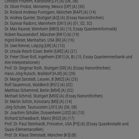
Christof Pflumm, Karlsruhe [CP] (A) (06, 08)
Dr. Oliver Probst, Monterrey, Mexico [OP] (A) (30)
Dr. Roland Andreas Puntigam, München [RAP] (A) (14)
Dr. Andrea Quintel, Stuttgart [AQ] (A) (Essay Nanoröhrchen)
Dr. Gunnar Radons, Mannheim [GR1] (A) (01, 02, 32)
Dr. Max Rauner, Weinheim [MR3] (A) (15; Essay Quanteninformatik)
Robert Raussendorf, München [RR1] (A) (19)
Ingrid Reiser, Manhattan, USA [IR] (A) (16)
Dr. Uwe Renner, Leipzig [UR] (A) (10)
Dr. Ursula Resch-Esser, Berlin [URE] (A) (21)
Dr. Peter Oliver Roll, Ingelheim [OR1] (A, B) (15; Essay Quantenmechanik und
ihre Interpretationen)
Prof. Dr. Siegmar Roth, Stuttgart [SR] (A) (Essay Nanoröhrchen)
Hans-Jörg Rutsch, Walldorf [HJR] (A) (29)
Dr. Margit Sarstedt, Leuven, B [MS2] (A) (25)
Rolf Sauermost, Waldkirch [RS1] (A) (02)
Matthias Schemmel, Berlin [MS4] (A) (02)
Michael Schmid, Stuttgart [MS5] (A) (Essay Nanoröhrchen)
Dr. Martin Schön, Konstanz [MS] (A) (14)
Jörg Schuler, Taunusstein [JS1] (A) (06, 08)
Dr. Joachim Schüller, Dossenheim [JS2] (A) (10)
Richard Schwalbach, Mainz [RS2] (A) (17)
Prof. Dr. Paul Steinhardt, Princeton, USA [PS] (A) (Essay Quasikristalle und
Quasi-Elementarzellen)
Prof. Dr. Klaus Stierstadt, München [KS] (B)