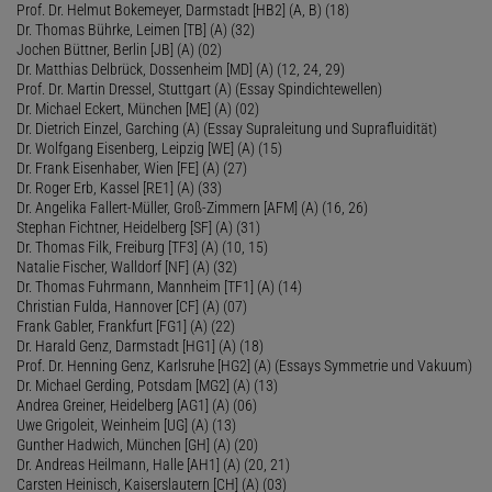
Prof. Dr. Helmut Bokemeyer, Darmstadt [HB2] (A, B) (18)
Dr. Thomas Bührke, Leimen [TB] (A) (32)
Jochen Büttner, Berlin [JB] (A) (02)
Dr. Matthias Delbrück, Dossenheim [MD] (A) (12, 24, 29)
Prof. Dr. Martin Dressel, Stuttgart (A) (Essay Spindichtewellen)
Dr. Michael Eckert, München [ME] (A) (02)
Dr. Dietrich Einzel, Garching (A) (Essay Supraleitung und Suprafluidität)
Dr. Wolfgang Eisenberg, Leipzig [WE] (A) (15)
Dr. Frank Eisenhaber, Wien [FE] (A) (27)
Dr. Roger Erb, Kassel [RE1] (A) (33)
Dr. Angelika Fallert-Müller, Groß-Zimmern [AFM] (A) (16, 26)
Stephan Fichtner, Heidelberg [SF] (A) (31)
Dr. Thomas Filk, Freiburg [TF3] (A) (10, 15)
Natalie Fischer, Walldorf [NF] (A) (32)
Dr. Thomas Fuhrmann, Mannheim [TF1] (A) (14)
Christian Fulda, Hannover [CF] (A) (07)
Frank Gabler, Frankfurt [FG1] (A) (22)
Dr. Harald Genz, Darmstadt [HG1] (A) (18)
Prof. Dr. Henning Genz, Karlsruhe [HG2] (A) (Essays Symmetrie und Vakuum)
Dr. Michael Gerding, Potsdam [MG2] (A) (13)
Andrea Greiner, Heidelberg [AG1] (A) (06)
Uwe Grigoleit, Weinheim [UG] (A) (13)
Gunther Hadwich, München [GH] (A) (20)
Dr. Andreas Heilmann, Halle [AH1] (A) (20, 21)
Carsten Heinisch, Kaiserslautern [CH] (A) (03)