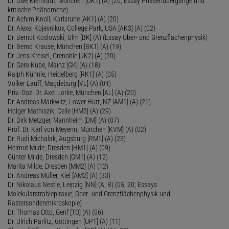
Dr. Uwe Klemradt, München [UK1] (A) (20, Essay Phasenübergänge und
kritische Phänomene)
Dr. Achim Knoll, Karlsruhe [AK1] (A) (20)
Dr. Alexei Kojevnikov, College Park, USA [AK3] (A) (02)
Dr. Berndt Koslowski, Ulm [BK] (A) (Essay Ober- und Grenzflächenphysik)
Dr. Bernd Krause, München [BK1] (A) (19)
Dr. Jens Kreisel, Grenoble [JK2] (A) (20)
Dr. Gero Kube, Mainz [GK] (A) (18)
Ralph Kühnle, Heidelberg [RK1] (A) (05)
Volker Lauff, Magdeburg [VL] (A) (04)
Priv.-Doz. Dr. Axel Lorke, München [AL] (A) (20)
Dr. Andreas Markwitz, Lower Hutt, NZ [AM1] (A) (21)
Holger Mathiszik, Celle [HM3] (A) (29)
Dr. Dirk Metzger, Mannheim [DM] (A) (07)
Prof. Dr. Karl von Meyenn, München [KVM] (A) (02)
Dr. Rudi Michalak, Augsburg [RM1] (A) (23)
Helmut Milde, Dresden [HM1] (A) (09)
Günter Milde, Dresden [GM1] (A) (12)
Marita Milde, Dresden [MM2] (A) (12)
Dr. Andreas Müller, Kiel [AM2] (A) (33)
Dr. Nikolaus Nestle, Leipzig [NN] (A, B) (05, 20; Essays
Molekularstrahlepitaxie, Ober- und Grenzflächenphysik und
Rastersondenmikroskopie)
Dr. Thomas Otto, Genf [TO] (A) (06)
Dr. Ulrich Parlitz, Göttingen [UP1] (A) (11)