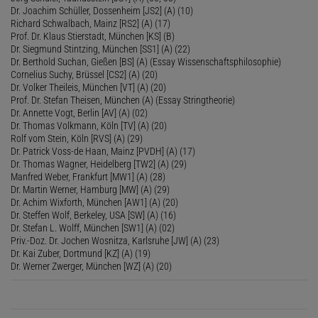
Dr. Joachim Schüller, Dossenheim [JS2] (A) (10)
Richard Schwalbach, Mainz [RS2] (A) (17)
Prof. Dr. Klaus Stierstadt, München [KS] (B)
Dr. Siegmund Stintzing, München [SS1] (A) (22)
Dr. Berthold Suchan, Gießen [BS] (A) (Essay Wissenschaftsphilosophie)
Cornelius Suchy, Brüssel [CS2] (A) (20)
Dr. Volker Theileis, München [VT] (A) (20)
Prof. Dr. Stefan Theisen, München (A) (Essay Stringtheorie)
Dr. Annette Vogt, Berlin [AV] (A) (02)
Dr. Thomas Volkmann, Köln [TV] (A) (20)
Rolf vom Stein, Köln [RVS] (A) (29)
Dr. Patrick Voss-de Haan, Mainz [PVDH] (A) (17)
Dr. Thomas Wagner, Heidelberg [TW2] (A) (29)
Manfred Weber, Frankfurt [MW1] (A) (28)
Dr. Martin Werner, Hamburg [MW] (A) (29)
Dr. Achim Wixforth, München [AW1] (A) (20)
Dr. Steffen Wolf, Berkeley, USA [SW] (A) (16)
Dr. Stefan L. Wolff, München [SW1] (A) (02)
Priv.-Doz. Dr. Jochen Wosnitza, Karlsruhe [JW] (A) (23)
Dr. Kai Zuber, Dortmund [KZ] (A) (19)
Dr. Werner Zwerger, München [WZ] (A) (20)