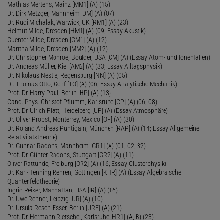
Mathias Mertens, Mainz [MM1] (A) (15)
Dr. Dirk Metzger, Mannheim [DM] (A) (07)
Dr. Rudi Michalak, Warwick, UK [RM1] (A) (23)
Helmut Milde, Dresden [HM1] (A) (09; Essay Akustik)
Guenter Milde, Dresden [GM1] (A) (12)
Maritha Milde, Dresden [MM2] (A) (12)
Dr. Christopher Monroe, Boulder, USA [CM] (A) (Essay Atom- und Ionenfallen)
Dr. Andreas Müller, Kiel [AM2] (A) (33; Essay Alltagsphysik)
Dr. Nikolaus Nestle, Regensburg [NN] (A) (05)
Dr. Thomas Otto, Genf [TO] (A) (06; Essay Analytische Mechanik)
Prof. Dr. Harry Paul, Berlin [HP] (A) (13)
Cand. Phys. Christof Pflumm, Karlsruhe [CP] (A) (06, 08)
Prof. Dr. Ulrich Platt, Heidelberg [UP] (A) (Essay Atmosphäre)
Dr. Oliver Probst, Monterrey, Mexico [OP] (A) (30)
Dr. Roland Andreas Puntigam, München [RAP] (A) (14; Essay Allgemeine
Relativitätstheorie)
Dr. Gunnar Radons, Mannheim [GR1] (A) (01, 02, 32)
Prof. Dr. Günter Radons, Stuttgart [GR2] (A) (11)
Oliver Rattunde, Freiburg [OR2] (A) (16; Essay Clusterphysik)
Dr. Karl-Henning Rehren, Göttingen [KHR] (A) (Essay Algebraische
Quantenfeldtheorie)
Ingrid Reiser, Manhattan, USA [IR] (A) (16)
Dr. Uwe Renner, Leipzig [UR] (A) (10)
Dr. Ursula Resch-Esser, Berlin [URE] (A) (21)
Prof. Dr. Hermann Rietschel, Karlsruhe [HR1] (A, B) (23)