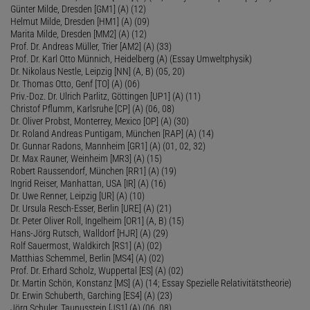
Günter Milde, Dresden [GM1] (A) (12)
Helmut Milde, Dresden [HM1] (A) (09)
Marita Milde, Dresden [MM2] (A) (12)
Prof. Dr. Andreas Müller, Trier [AM2] (A) (33)
Prof. Dr. Karl Otto Münnich, Heidelberg (A) (Essay Umweltphysik)
Dr. Nikolaus Nestle, Leipzig [NN] (A, B) (05, 20)
Dr. Thomas Otto, Genf [TO] (A) (06)
Priv.-Doz. Dr. Ulrich Parlitz, Göttingen [UP1] (A) (11)
Christof Pflumm, Karlsruhe [CP] (A) (06, 08)
Dr. Oliver Probst, Monterrey, Mexico [OP] (A) (30)
Dr. Roland Andreas Puntigam, München [RAP] (A) (14)
Dr. Gunnar Radons, Mannheim [GR1] (A) (01, 02, 32)
Dr. Max Rauner, Weinheim [MR3] (A) (15)
Robert Raussendorf, München [RR1] (A) (19)
Ingrid Reiser, Manhattan, USA [IR] (A) (16)
Dr. Uwe Renner, Leipzig [UR] (A) (10)
Dr. Ursula Resch-Esser, Berlin [URE] (A) (21)
Dr. Peter Oliver Roll, Ingelheim [OR1] (A, B) (15)
Hans-Jörg Rutsch, Walldorf [HJR] (A) (29)
Rolf Sauermost, Waldkirch [RS1] (A) (02)
Matthias Schemmel, Berlin [MS4] (A) (02)
Prof. Dr. Erhard Scholz, Wuppertal [ES] (A) (02)
Dr. Martin Schön, Konstanz [MS] (A) (14; Essay Spezielle Relativitätstheorie)
Dr. Erwin Schuberth, Garching [ES4] (A) (23)
Jörg Schuler, Taunusstein [JS1] (A) (06, 08)