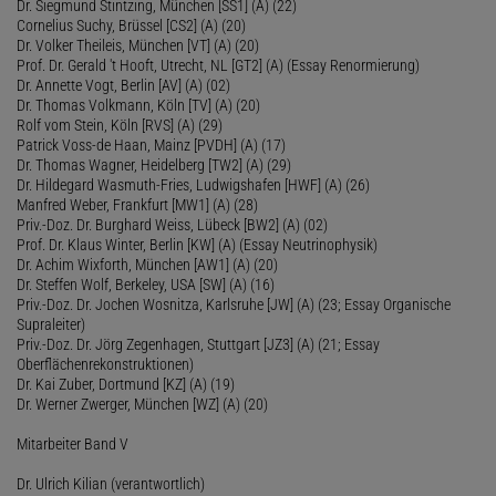
Dr. Siegmund Stintzing, München [SS1] (A) (22)
Cornelius Suchy, Brüssel [CS2] (A) (20)
Dr. Volker Theileis, München [VT] (A) (20)
Prof. Dr. Gerald 't Hooft, Utrecht, NL [GT2] (A) (Essay Renormierung)
Dr. Annette Vogt, Berlin [AV] (A) (02)
Dr. Thomas Volkmann, Köln [TV] (A) (20)
Rolf vom Stein, Köln [RVS] (A) (29)
Patrick Voss-de Haan, Mainz [PVDH] (A) (17)
Dr. Thomas Wagner, Heidelberg [TW2] (A) (29)
Dr. Hildegard Wasmuth-Fries, Ludwigshafen [HWF] (A) (26)
Manfred Weber, Frankfurt [MW1] (A) (28)
Priv.-Doz. Dr. Burghard Weiss, Lübeck [BW2] (A) (02)
Prof. Dr. Klaus Winter, Berlin [KW] (A) (Essay Neutrinophysik)
Dr. Achim Wixforth, München [AW1] (A) (20)
Dr. Steffen Wolf, Berkeley, USA [SW] (A) (16)
Priv.-Doz. Dr. Jochen Wosnitza, Karlsruhe [JW] (A) (23; Essay Organische
Supraleiter)
Priv.-Doz. Dr. Jörg Zegenhagen, Stuttgart [JZ3] (A) (21; Essay
Oberflächenrekonstruktionen)
Dr. Kai Zuber, Dortmund [KZ] (A) (19)
Dr. Werner Zwerger, München [WZ] (A) (20)
Mitarbeiter Band V
Dr. Ulrich Kilian (verantwortlich)