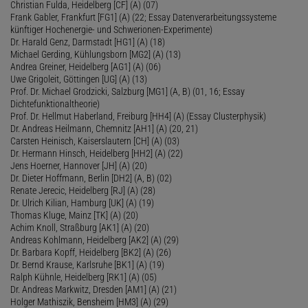
Christian Fulda, Heidelberg [CF] (A) (07)
Frank Gabler, Frankfurt [FG1] (A) (22; Essay Datenverarbeitungssysteme
künftiger Hochenergie- und Schwerionen-Experimente)
Dr. Harald Genz, Darmstadt [HG1] (A) (18)
Michael Gerding, Kühlungsborn [MG2] (A) (13)
Andrea Greiner, Heidelberg [AG1] (A) (06)
Uwe Grigoleit, Göttingen [UG] (A) (13)
Prof. Dr. Michael Grodzicki, Salzburg [MG1] (A, B) (01, 16; Essay
Dichtefunktionaltheorie)
Prof. Dr. Hellmut Haberland, Freiburg [HH4] (A) (Essay Clusterphysik)
Dr. Andreas Heilmann, Chemnitz [AH1] (A) (20, 21)
Carsten Heinisch, Kaiserslautern [CH] (A) (03)
Dr. Hermann Hinsch, Heidelberg [HH2] (A) (22)
Jens Hoerner, Hannover [JH] (A) (20)
Dr. Dieter Hoffmann, Berlin [DH2] (A, B) (02)
Renate Jerecic, Heidelberg [RJ] (A) (28)
Dr. Ulrich Kilian, Hamburg [UK] (A) (19)
Thomas Kluge, Mainz [TK] (A) (20)
Achim Knoll, Straßburg [AK1] (A) (20)
Andreas Kohlmann, Heidelberg [AK2] (A) (29)
Dr. Barbara Kopff, Heidelberg [BK2] (A) (26)
Dr. Bernd Krause, Karlsruhe [BK1] (A) (19)
Ralph Kühnle, Heidelberg [RK1] (A) (05)
Dr. Andreas Markwitz, Dresden [AM1] (A) (21)
Holger Mathiszik, Bensheim [HM3] (A) (29)