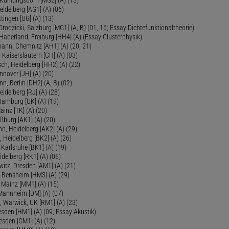
 Kühlungsborn [MG2] (A) (13)
eidelberg [AG1] (A) (06)
tingen [UG] (A) (13)
 Grodzicki, Salzburg [MG1] (A, B) (01, 16; Essay Dichtefunktionaltheorie)
 Haberland, Freiburg [HH4] (A) (Essay Clusterphysik)
mann, Chemnitz [AH1] (A) (20, 21)
 Kaiserslautern [CH] (A) (03)
ch, Heidelberg [HH2] (A) (22)
nover [JH] (A) (20)
n, Berlin [DH2] (A, B) (02)
eidelberg [RJ] (A) (28)
 Hamburg [UK] (A) (19)
inz [TK] (A) (20)
ßburg [AK1] (A) (20)
, Heidelberg [AK2] (A) (29)
, Heidelberg [BK2] (A) (26)
 Karlsruhe [BK1] (A) (19)
delberg [RK1] (A) (05)
itz, Dresden [AM1] (A) (21)
, Bensheim [HM3] (A) (29)
 Mainz [MM1] (A) (15)
 Mannheim [DM] (A) (07)
, Warwick, UK [RM1] (A) (23)
sden [HM1] (A) (09; Essay Akustik)
esden [GM1] (A) (12)