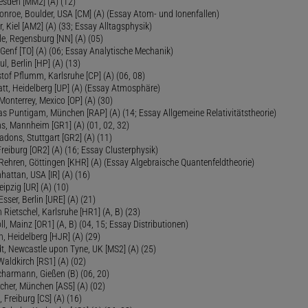
esden [MM2] (A) (12)
onroe, Boulder, USA [CM] (A) (Essay Atom- und Ionenfallen)
r, Kiel [AM2] (A) (33; Essay Alltagsphysik)
le, Regensburg [NN] (A) (05)
Genf [TO] (A) (06; Essay Analytische Mechanik)
ul, Berlin [HP] (A) (13)
tof Pflumm, Karlsruhe [CP] (A) (06, 08)
Platt, Heidelberg [UP] (A) (Essay Atmosphäre)
 Monterrey, Mexico [OP] (A) (30)
as Puntigam, München [RAP] (A) (14; Essay Allgemeine Relativitätstheorie)
s, Mannheim [GR1] (A) (01, 02, 32)
Radons, Stuttgart [GR2] (A) (11)
Freiburg [OR2] (A) (16; Essay Clusterphysik)
Rehren, Göttingen [KHR] (A) (Essay Algebraische Quantenfeldtheorie)
hattan, USA [IR] (A) (16)
eipzig [UR] (A) (10)
sser, Berlin [URE] (A) (21)
 Rietschel, Karlsruhe [HR1] (A, B) (23)
oll, Mainz [OR1] (A, B) (04, 15; Essay Distributionen)
, Heidelberg [HJR] (A) (29)
dt, Newcastle upon Tyne, UK [MS2] (A) (25)
aldkirch [RS1] (A) (02)
Scharmann, Gießen (B) (06, 20)
cher, München [AS5] (A) (02)
 Freiburg [CS] (A) (16)