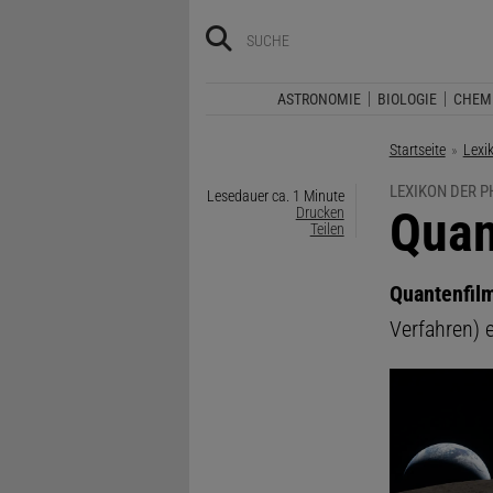
ASTRONOMIE
BIOLOGIE
CHEM
Startseite
Lexi
LEXIKON DER P
Lesedauer ca. 1 Minute
:
Quan
Drucken
Teilen
Quantenfil
Verfahren) 