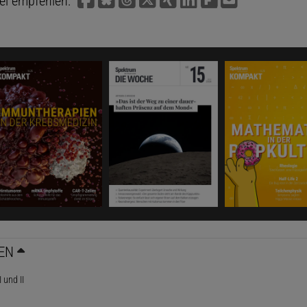
kel empfehlen:
EN
 und II