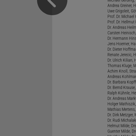
Michael Gerding,
Andrea Greiner, H
Uwe Grigoleit, Göt
Prof. Dr. Michael
Prof. Dr. Hellmut
Dr. Andreas Heil
Carsten Heinisch,
Dr. Hermann Hins
Jens Hoerner, Han
Dr. Dieter Hoffman
Renate Jerecic, H
Dr. Ulrich Kilian,
Thomas Kluge, Ma
Achim Knoll, Stra
Andreas Kohlmann
Dr. Barbara Kopff
Dr. Bernd Krause,
Ralph Kühnle, Hei
Dr. Andreas Markw
Holger Mathiszik
Mathias Mertens,
Dr. Dirk Metzger,
Dr. Rudi Michalak
Helmut Milde, Dre
Guenter Milde, Dr