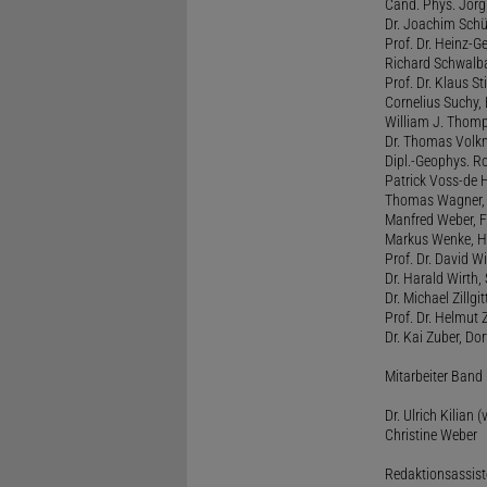
Cand. Phys. Jörg 
Dr. Joachim Schül
Prof. Dr. Heinz-G
Richard Schwalba
Prof. Dr. Klaus St
Cornelius Suchy, 
William J. Thomp
Dr. Thomas Volkm
Dipl.-Geophys. Ro
Patrick Voss-de 
Thomas Wagner, H
Manfred Weber, F
Markus Wenke, He
Prof. Dr. David W
Dr. Harald Wirth, 
Dr. Michael Zillgit
Prof. Dr. Helmut
Dr. Kai Zuber, Do
Mitarbeiter Band 
Dr. Ulrich Kilian 
Christine Weber
Redaktionsassist