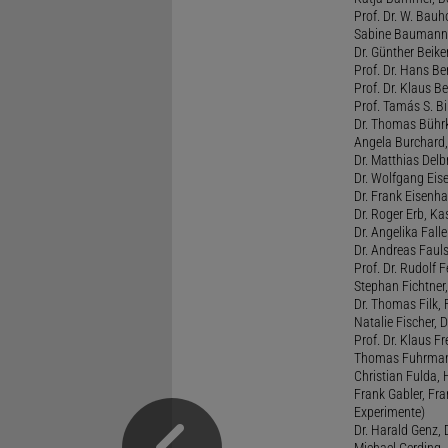
Prof. Dr. W. Bauh
Sabine Baumann, 
Dr. Günther Beiker
Prof. Dr. Hans Be
Prof. Dr. Klaus Be
Prof. Tamás S. Bi
Dr. Thomas Bührk
Angela Burchard, 
Dr. Matthias Delb
Dr. Wolfgang Eise
Dr. Frank Eisenha
Dr. Roger Erb, Kas
Dr. Angelika Fall
Dr. Andreas Fauls
Prof. Dr. Rudolf F
Stephan Fichtner,
Dr. Thomas Filk, F
Natalie Fischer, 
Prof. Dr. Klaus 
Thomas Fuhrmann,
Christian Fulda, 
Frank Gabler, Fr
Experimente)
Dr. Harald Genz, 