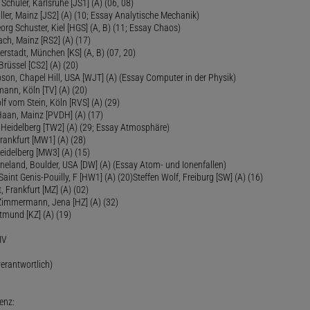
Schuler, Karlsruhe [JS1] (A) (06, 08)
ler, Mainz [JS2] (A) (10; Essay Analytische Mechanik)
eorg Schuster, Kiel [HGS] (A, B) (11; Essay Chaos)
ch, Mainz [RS2] (A) (17)
ierstadt, München [KS] (A, B) (07, 20)
Brüssel [CS2] (A) (20)
son, Chapel Hill, USA [WJT] (A) (Essay Computer in der Physik)
ann, Köln [TV] (A) (20)
lf vom Stein, Köln [RVS] (A) (29)
Haan, Mainz [PVDH] (A) (17)
eidelberg [TW2] (A) (29; Essay Atmosphäre)
rankfurt [MW1] (A) (28)
idelberg [MW3] (A) (15)
ineland, Boulder, USA [DW] (A) (Essay Atom- und Ionenfallen)
Saint Genis-Pouilly, F [HW1] (A) (20)Steffen Wolf, Freiburg [SW] (A) (16)
t, Frankfurt [MZ] (A) (02)
 Zimmermann, Jena [HZ] (A) (32)
rtmund [KZ] (A) (19)
IV
(verantwortlich)
enz: