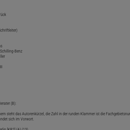
rück
chriftleiter)
ns
Schilling-Benz
ller
II
erater (B):
ern steht das Autorenkürzel, die Zahl in der runden Klammer ist die Fachgebietsnu
indet sich im Vorwort.
lin [KB2] (A) (13)