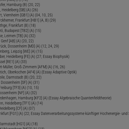
ofer, Hamburg (B) (20, 22)
Heidelberg [SB] (A) (26)
t, Viernheim [GB1] (A) (04, 10, 25)
rckhemer, Frankfurt [HB1] (A, B) (29)
thge, Frankfurt (B) (18)
ró, Budapest [TB2] (A) (15)
e, Leimen [TB] (A) (32)
Genf [AB] (A) (20, 22)
rück, Dossenheim [MD] (A) (12, 24, 29)
nberg, Leipzig [WE] (A) (15)
ber, Heidelberg [FE] (A) (27; Essay Biophysik)
sel [RE1] (A) (33)
ert-Müller, Groß-Zimmern [AFM] (A) (16, 26)
tich, Oberkochen [AF4] (A) (Essay Adaptive Optik)
eile, Darmstadt (B) (20, 22)
 Dossenheim [SF] (A) (31)
reiburg [TF3] (A) (10, 15)
Dossenheim [NF] (A) (32)
Fredenhagen, Hamburg [KF2] (A) (Essay Algebraische Quantenfeldtheorie)
 Heidelberg [TF1] (A) (14)
Heidelberg [CF] (A) (07)
ankfurt [FG1] (A) (22; Essay Datenverarbeitungssysteme künftiger Hochenergie- und
Darmstadt [HG1] (A) (18)