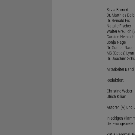
Silvia Barnert
Dr. Matthias Delb
Dr. Reinald Eis
Natalie Fischer
Walter Greulich (S
Carsten Heinisch
Sonja Nagel
Dr. Gunnar Rado
MS (Optics) Lynn 
Dr. Joachim Schü
Mitarbeiter Band I
Redaktion:
Christine Weber
Ulrich Kilian
Autoren (A) und B
In eckigen Klamm
der Fachgebiete f
Katja Bammel, Ber