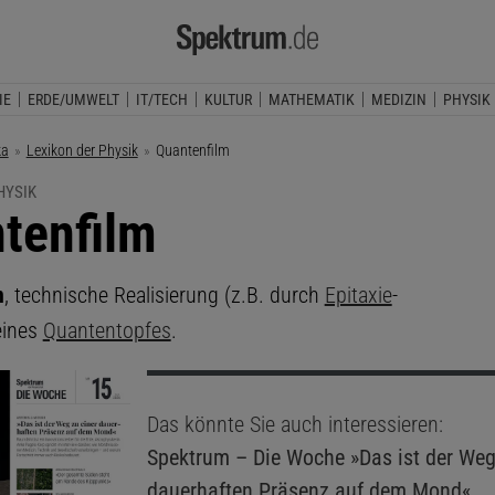
IE
ERDE/UMWELT
IT/TECH
KULTUR
MATHEMATIK
MEDIZIN
PHYSIK
ka
Lexikon der Physik
Aktuelle Seite:
Quantenfilm
HYSIK
tenfilm
m
, technische Realisierung (z.B. durch
Epitaxie
-
eines
Quantentopfes
.
Das könnte Sie auch interessieren:
Spektrum – Die Woche
»Das ist der Weg
dauerhaften Präsenz auf dem Mond«