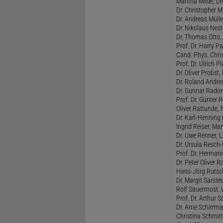
Maritha Milde, Dr
Dr. Christopher M
Dr. Andreas Mülle
Dr. Nikolaus Nest
Dr. Thomas Otto, 
Prof. Dr. Harry Pa
Cand. Phys. Chris
Prof. Dr. Ulrich 
Dr. Oliver Probst,
Dr. Roland Andre
Dr. Gunnar Radon
Prof. Dr. Günter 
Oliver Rattunde, 
Dr. Karl-Henning 
Ingrid Reiser, Man
Dr. Uwe Renner, L
Dr. Ursula Resch-E
Prof. Dr. Hermann
Dr. Peter Oliver R
Hans-Jörg Rutsch
Dr. Margit Sarste
Rolf Sauermost, W
Prof. Dr. Arthur 
Dr. Arne Schirrma
Christina Schmitt,