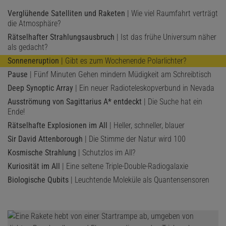
Verglühende Satelliten und Raketen
| Wie viel Raumfahrt verträgt
die Atmosphäre?
Rätselhafter Strahlungsausbruch
| Ist das frühe Universum näher
als gedacht?
Sonneneruption
| Gibt es zum Wochenende Polarlichter?
Pause
| Fünf Minuten Gehen mindern Müdigkeit am Schreibtisch
Deep Synoptic Array
| Ein neuer Radioteleskopverbund in Nevada
Ausströmung von Sagittarius A* entdeckt
| Die Suche hat ein
Ende!
Rätselhafte Explosionen im All
| Heller, schneller, blauer
Sir David Attenborough
| Die Stimme der Natur wird 100
Kosmische Strahlung
| Schutzlos im All?
Kuriosität im All
| Eine seltene Triple-Double-Radiogalaxie
Biologische Qubits
| Leuchtende Moleküle als Quantensensoren