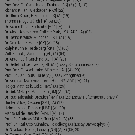
Priv.-Doz. Dr. Claus Kiefer, Freiburg [CK] (A) (14, 15)
Richard Kilian, Wiesbaden [RK3] (22)
Dr. Ulrich Kilian, Heidelberg [UK] (A) (19)
Thomas Kluge, Jülich [TK] (A) (20)
Dr. Achim Knoll, Karlsruhe [AK1] (A) (20)
Dr. Alexei Kojevnikov, College Park, USA [AK3] (A) (02)
Dr. Bernd Krause, München [BK1] (A) (19)
Dr. Gero Kube, Mainz [GK] (A) (18)
Ralph Kühnle, Heidelberg [RK1] (A) (05)
Volker Lauff, Magdeburg [VL] (A) (04)
Dr. Anton Lerf, Garching [AL1] (A) (23)
Dr. Detlef Lohse, Twente, NL (A) (Essay Sonolumineszenz)
Priv.-Doz. Dr. Axel Lorke, München [AL] (A) (20)
Prof. Dr. Jan Louis, Halle (A) (Essay Stringtheorie)
Dr. Andreas Markwitz, Lower Hutt, NZ [AM1] (A) (21)
Holger Mathiszik, Celle [HM3] (A) (29)
Dr. Dirk Metzger, Mannheim [DM] (A) (07)
Dr. Rudi Michalak, Dresden [RM1] (A) (23; Essay Tieftemperaturphysik)
Günter Milde, Dresden [GM1] (A) (12)
Helmut Milde, Dresden [HM1] (A) (09)
Marita Milde, Dresden [MM2] (A) (12)
Prof. Dr. Andreas Müller, Trier [AM2] (A) (33)
Prof. Dr. Karl Otto Münnich, Heidelberg (A) (Essay Umweltphysik)
Dr. Nikolaus Nestle, Leipzig [NN] (A, B) (05, 20)
Dr. Thomas Otto, Genf [TO] (A) (06)