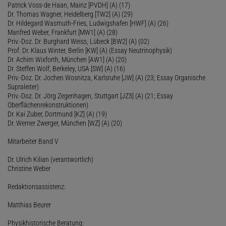
Patrick Voss-de Haan, Mainz [PVDH] (A) (17)
Dr. Thomas Wagner, Heidelberg [TW2] (A) (29)
Dr. Hildegard Wasmuth-Fries, Ludwigshafen [HWF] (A) (26)
Manfred Weber, Frankfurt [MW1] (A) (28)
Priv.-Doz. Dr. Burghard Weiss, Lübeck [BW2] (A) (02)
Prof. Dr. Klaus Winter, Berlin [KW] (A) (Essay Neutrinophysik)
Dr. Achim Wixforth, München [AW1] (A) (20)
Dr. Steffen Wolf, Berkeley, USA [SW] (A) (16)
Priv.-Doz. Dr. Jochen Wosnitza, Karlsruhe [JW] (A) (23; Essay Organische
Supraleiter)
Priv.-Doz. Dr. Jörg Zegenhagen, Stuttgart [JZ3] (A) (21; Essay
Oberflächenrekonstruktionen)
Dr. Kai Zuber, Dortmund [KZ] (A) (19)
Dr. Werner Zwerger, München [WZ] (A) (20)
Mitarbeiter Band V
Dr. Ulrich Kilian (verantwortlich)
Christine Weber
Redaktionsassistenz:
Matthias Beurer
Physikhistorische Beratung: