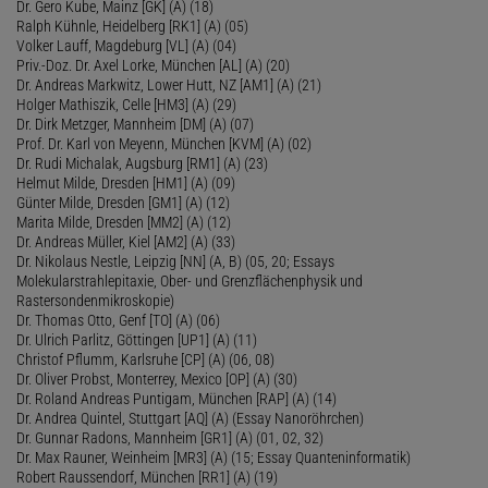
Dr. Gero Kube, Mainz [GK] (A) (18)
Ralph Kühnle, Heidelberg [RK1] (A) (05)
Volker Lauff, Magdeburg [VL] (A) (04)
Priv.-Doz. Dr. Axel Lorke, München [AL] (A) (20)
Dr. Andreas Markwitz, Lower Hutt, NZ [AM1] (A) (21)
Holger Mathiszik, Celle [HM3] (A) (29)
Dr. Dirk Metzger, Mannheim [DM] (A) (07)
Prof. Dr. Karl von Meyenn, München [KVM] (A) (02)
Dr. Rudi Michalak, Augsburg [RM1] (A) (23)
Helmut Milde, Dresden [HM1] (A) (09)
Günter Milde, Dresden [GM1] (A) (12)
Marita Milde, Dresden [MM2] (A) (12)
Dr. Andreas Müller, Kiel [AM2] (A) (33)
Dr. Nikolaus Nestle, Leipzig [NN] (A, B) (05, 20; Essays
Molekularstrahlepitaxie, Ober- und Grenzflächenphysik und
Rastersondenmikroskopie)
Dr. Thomas Otto, Genf [TO] (A) (06)
Dr. Ulrich Parlitz, Göttingen [UP1] (A) (11)
Christof Pflumm, Karlsruhe [CP] (A) (06, 08)
Dr. Oliver Probst, Monterrey, Mexico [OP] (A) (30)
Dr. Roland Andreas Puntigam, München [RAP] (A) (14)
Dr. Andrea Quintel, Stuttgart [AQ] (A) (Essay Nanoröhrchen)
Dr. Gunnar Radons, Mannheim [GR1] (A) (01, 02, 32)
Dr. Max Rauner, Weinheim [MR3] (A) (15; Essay Quanteninformatik)
Robert Raussendorf, München [RR1] (A) (19)