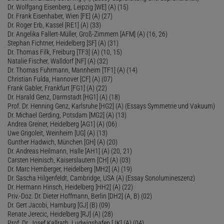
Dr. Wolfgang Eisenberg, Leipzig [WE] (A) (15)
Dr. Frank Eisenhaber, Wien [FE] (A) (27)
Dr. Roger Erb, Kassel [RE1] (A) (33)
Dr. Angelika Fallert-Müller, Groß-Zimmern [AFM] (A) (16, 26)
Stephan Fichtner, Heidelberg [SF] (A) (31)
Dr. Thomas Filk, Freiburg [TF3] (A) (10, 15)
Natalie Fischer, Walldorf [NF] (A) (32)
Dr. Thomas Fuhrmann, Mannheim [TF1] (A) (14)
Christian Fulda, Hannover [CF] (A) (07)
Frank Gabler, Frankfurt [FG1] (A) (22)
Dr. Harald Genz, Darmstadt [HG1] (A) (18)
Prof. Dr. Henning Genz, Karlsruhe [HG2] (A) (Essays Symmetrie und Vakuum)
Dr. Michael Gerding, Potsdam [MG2] (A) (13)
Andrea Greiner, Heidelberg [AG1] (A) (06)
Uwe Grigoleit, Weinheim [UG] (A) (13)
Gunther Hadwich, München [GH] (A) (20)
Dr. Andreas Heilmann, Halle [AH1] (A) (20, 21)
Carsten Heinisch, Kaiserslautern [CH] (A) (03)
Dr. Marc Hemberger, Heidelberg [MH2] (A) (19)
Dr. Sascha Hilgenfeldt, Cambridge, USA (A) (Essay Sonolumineszenz)
Dr. Hermann Hinsch, Heidelberg [HH2] (A) (22)
Priv.-Doz. Dr. Dieter Hoffmann, Berlin [DH2] (A, B) (02)
Dr. Gert Jacobi, Hamburg [GJ] (B) (09)
Renate Jerecic, Heidelberg [RJ] (A) (28)
Prof. Dr. Josef Kallrath, Ludwigshafen [JK] (A) (04)