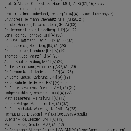
Prof. Dr. Michael Grodzicki, Salzburg [MG1] (A, B) (01, 16; Essay
Dichtefunktionaltheorie)
Prof. Dr. Hellmut Haberland, Freiburg [HH4] (A) (Essay Clusterphysik)
Dr. Andreas Heilmann, Chemnitz [AH1] (A) (20, 21)
Carsten Heinisch, Kaiserslautern [CH] (A) (03)
Dr. Hermann Hinsch, Heidelberg [HH2] (A) (22)
Jens Hoerner, Hannover [JH] (A) (20)
Dr. Dieter Hoffmann, Berlin [DH2] (A, B) (02)
Renate Jerecic, Heidelberg [RJ] (A) (28)
Dr. Ulrich Kilian, Hamburg [UK] (A) (19)
Thomas Kluge, Mainz [TK] (A) (20)
Achim Knoll, Straßburg [AK1] (A) (20)
Andreas Kohlmann, Heidelberg [AK2] (A) (29)
Dr. Barbara Kopff, Heidelberg [BK2] (A) (26)
Dr. Bernd Krause, Karlsruhe [BK1] (A) (19)
Ralph Kühnle, Heidelberg [RK1] (A) (05)
Dr. Andreas Markwitz, Dresden [AM1] (A) (21)
Holger Mathiszik, Bensheim [HM3] (A) (29)
Mathias Mertens, Mainz [MM1] (A) (15)
Dr. Dirk Metzger, Mannheim [DM] (A) (07)
Dr. Rudi Michalak, Warwick, UK [RM1] (A) (23)
Helmut Milde, Dresden [HM1] (A) (09; Essay Akustik)
Guenter Milde, Dresden [GM1] (A) (12)
Maritha Milde, Dresden [MM2] (A) (12)
Dr. Christopher Monroe, Boulder, USA [CM] (A) (Essay Atom- und Ionenfallen)