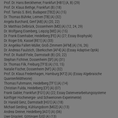
Prof. Dr. Hans Berckhemer, Frankfurt [HB1] (A, B) (29)
Prof. Dr. Klaus Bethge, Frankfurt (B) (18)
Prof. Tamás S. Biró, Budapest [TB2] (A) (15)
Dr. Thomas Bührke, Leimen [TB] (A) (32)
Angela Burchard, Genf [AB] (A) (20, 22)
Dr. Matthias Delbrück, Dossenheim [MD] (A) (12, 24, 29)
Dr. Wolfgang Eisenberg, Leipzig [WE] (A) (15)
Dr. Frank Eisenhaber, Heidelberg [FE] (A) (27; Essay Biophysik)
Dr. Roger Erb, Kassel [RE1] (A) (33)
Dr. Angelika Fallert-Müller, Groß-Zimmern [AFM] (A) (16, 26)
Dr. Andreas Faulstich, Oberkochen [AF4] (A) (Essay Adaptive Optik)
Prof. Dr. Rudolf Feile, Darmstadt (B) (20, 22)
Stephan Fichtner, Dossenheim [SF] (A) (31)
Dr. Thomas Filk, Freiburg [TF3] (A) (10, 15)
Natalie Fischer, Dossenheim [NF] (A) (32)
Prof. Dr. Klaus Fredenhagen, Hamburg [KF2] (A) (Essay Algebraische
Quantenfeldtheorie)
Thomas Fuhrmann, Heidelberg [TF1] (A) (14)
Christian Fulda, Heidelberg [CF] (A) (07)
Frank Gabler, Frankfurt [FG1] (A) (22; Essay Datenverarbeitungssysteme
künftiger Hochenergie- und Schwerionen-Experimente)
Dr. Harald Genz, Darmstadt [HG1] (A) (18)
Michael Gerding, Kühlungsborn [MG2] (A) (13)
Andrea Greiner, Heidelberg [AG1] (A) (06)
Uwe Grigoleit, Göttingen [UG] (A) (13)