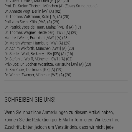
Dr. Volker Theileis, München [VT] (A) (20)
Prof. Dr. Stefan Theisen, München (A) (Essay Stringtheorie)
Dr. Annette Vogt, Berlin [AV] (A) (02)
Dr. Thomas Volkmann, Köln [TV] (A) (20)
Rolf vom Stein, Köln [RVS] (A) (29)
Dr. Patrick Voss-de Haan, Mainz [PVDH] (A) (17)
Dr. Thomas Wagner, Heidelberg [TW2] (A) (29)
Manfred Weber, Frankfurt [MW1] (A) (28)
Dr. Martin Werner, Hamburg [MW] (A) (29)
Dr. Achim Wixforth, München [AW1] (A) (20)
Dr. Steffen Wolf, Berkeley, USA [SW] (A) (16)
Dr. Stefan L. Wolff, München [SW1] (A) (02)
Priv.-Doz. Dr. Jochen Wosnitza, Karlsruhe [JW] (A) (23)
Dr. Kai Zuber, Dortmund [KZ] (A) (19)
Dr. Werner Zwerger, München [WZ] (A) (20)
SCHREIBEN SIE UNS!
Wenn Sie inhaltliche Anmerkungen zu diesem Artikel haben,
können Sie die Redaktion
per E-Mail
informieren. Wir lesen Ihre
Zuschrift, bitten jedoch um Verständnis, dass wir nicht jede