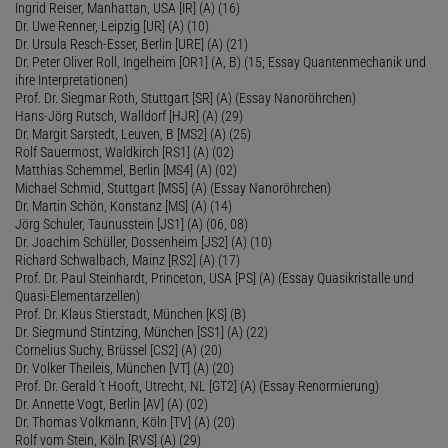
Ingrid Reiser, Manhattan, USA [IR] (A) (16)
Dr. Uwe Renner, Leipzig [UR] (A) (10)
Dr. Ursula Resch-Esser, Berlin [URE] (A) (21)
Dr. Peter Oliver Roll, Ingelheim [OR1] (A, B) (15; Essay Quantenmechanik und
ihre Interpretationen)
Prof. Dr. Siegmar Roth, Stuttgart [SR] (A) (Essay Nanoröhrchen)
Hans-Jörg Rutsch, Walldorf [HJR] (A) (29)
Dr. Margit Sarstedt, Leuven, B [MS2] (A) (25)
Rolf Sauermost, Waldkirch [RS1] (A) (02)
Matthias Schemmel, Berlin [MS4] (A) (02)
Michael Schmid, Stuttgart [MS5] (A) (Essay Nanoröhrchen)
Dr. Martin Schön, Konstanz [MS] (A) (14)
Jörg Schuler, Taunusstein [JS1] (A) (06, 08)
Dr. Joachim Schüller, Dossenheim [JS2] (A) (10)
Richard Schwalbach, Mainz [RS2] (A) (17)
Prof. Dr. Paul Steinhardt, Princeton, USA [PS] (A) (Essay Quasikristalle und
Quasi-Elementarzellen)
Prof. Dr. Klaus Stierstadt, München [KS] (B)
Dr. Siegmund Stintzing, München [SS1] (A) (22)
Cornelius Suchy, Brüssel [CS2] (A) (20)
Dr. Volker Theileis, München [VT] (A) (20)
Prof. Dr. Gerald 't Hooft, Utrecht, NL [GT2] (A) (Essay Renormierung)
Dr. Annette Vogt, Berlin [AV] (A) (02)
Dr. Thomas Volkmann, Köln [TV] (A) (20)
Rolf vom Stein, Köln [RVS] (A) (29)