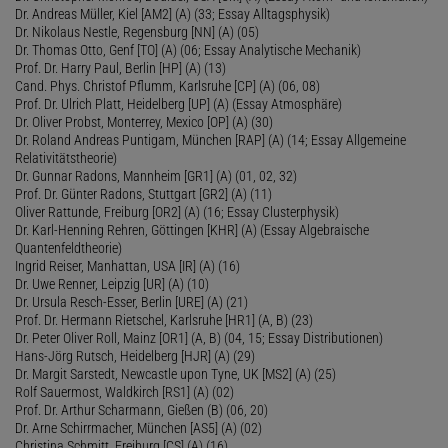
Dr. Andreas Müller, Kiel [AM2] (A) (33; Essay Alltagsphysik)
Dr. Nikolaus Nestle, Regensburg [NN] (A) (05)
Dr. Thomas Otto, Genf [TO] (A) (06; Essay Analytische Mechanik)
Prof. Dr. Harry Paul, Berlin [HP] (A) (13)
Cand. Phys. Christof Pflumm, Karlsruhe [CP] (A) (06, 08)
Prof. Dr. Ulrich Platt, Heidelberg [UP] (A) (Essay Atmosphäre)
Dr. Oliver Probst, Monterrey, Mexico [OP] (A) (30)
Dr. Roland Andreas Puntigam, München [RAP] (A) (14; Essay Allgemeine
Relativitätstheorie)
Dr. Gunnar Radons, Mannheim [GR1] (A) (01, 02, 32)
Prof. Dr. Günter Radons, Stuttgart [GR2] (A) (11)
Oliver Rattunde, Freiburg [OR2] (A) (16; Essay Clusterphysik)
Dr. Karl-Henning Rehren, Göttingen [KHR] (A) (Essay Algebraische
Quantenfeldtheorie)
Ingrid Reiser, Manhattan, USA [IR] (A) (16)
Dr. Uwe Renner, Leipzig [UR] (A) (10)
Dr. Ursula Resch-Esser, Berlin [URE] (A) (21)
Prof. Dr. Hermann Rietschel, Karlsruhe [HR1] (A, B) (23)
Dr. Peter Oliver Roll, Mainz [OR1] (A, B) (04, 15; Essay Distributionen)
Hans-Jörg Rutsch, Heidelberg [HJR] (A) (29)
Dr. Margit Sarstedt, Newcastle upon Tyne, UK [MS2] (A) (25)
Rolf Sauermost, Waldkirch [RS1] (A) (02)
Prof. Dr. Arthur Scharmann, Gießen (B) (06, 20)
Dr. Arne Schirrmacher, München [AS5] (A) (02)
Christina Schmitt, Freiburg [CS] (A) (16)