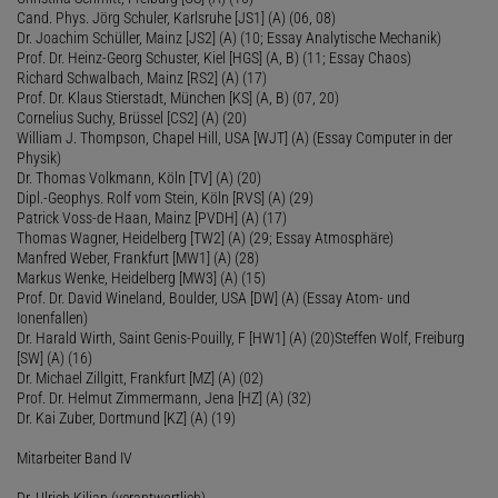
Cand. Phys. Jörg Schuler, Karlsruhe [JS1] (A) (06, 08)
Dr. Joachim Schüller, Mainz [JS2] (A) (10; Essay Analytische Mechanik)
Prof. Dr. Heinz-Georg Schuster, Kiel [HGS] (A, B) (11; Essay Chaos)
Richard Schwalbach, Mainz [RS2] (A) (17)
Prof. Dr. Klaus Stierstadt, München [KS] (A, B) (07, 20)
Cornelius Suchy, Brüssel [CS2] (A) (20)
William J. Thompson, Chapel Hill, USA [WJT] (A) (Essay Computer in der
Physik)
Dr. Thomas Volkmann, Köln [TV] (A) (20)
Dipl.-Geophys. Rolf vom Stein, Köln [RVS] (A) (29)
Patrick Voss-de Haan, Mainz [PVDH] (A) (17)
Thomas Wagner, Heidelberg [TW2] (A) (29; Essay Atmosphäre)
Manfred Weber, Frankfurt [MW1] (A) (28)
Markus Wenke, Heidelberg [MW3] (A) (15)
Prof. Dr. David Wineland, Boulder, USA [DW] (A) (Essay Atom- und
Ionenfallen)
Dr. Harald Wirth, Saint Genis-Pouilly, F [HW1] (A) (20)Steffen Wolf, Freiburg
[SW] (A) (16)
Dr. Michael Zillgitt, Frankfurt [MZ] (A) (02)
Prof. Dr. Helmut Zimmermann, Jena [HZ] (A) (32)
Dr. Kai Zuber, Dortmund [KZ] (A) (19)
Mitarbeiter Band IV
Dr. Ulrich Kilian (verantwortlich)