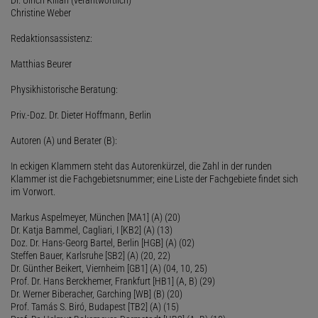
Christine Weber
Redaktionsassistenz:
Matthias Beurer
Physikhistorische Beratung:
Priv.-Doz. Dr. Dieter Hoffmann, Berlin
Autoren (A) und Berater (B):
In eckigen Klammern steht das Autorenkürzel, die Zahl in der runden
Klammer ist die Fachgebietsnummer; eine Liste der Fachgebiete findet sich
im Vorwort.
Markus Aspelmeyer, München [MA1] (A) (20)
Dr. Katja Bammel, Cagliari, I [KB2] (A) (13)
Doz. Dr. Hans-Georg Bartel, Berlin [HGB] (A) (02)
Steffen Bauer, Karlsruhe [SB2] (A) (20, 22)
Dr. Günther Beikert, Viernheim [GB1] (A) (04, 10, 25)
Prof. Dr. Hans Berckhemer, Frankfurt [HB1] (A, B) (29)
Dr. Werner Biberacher, Garching [WB] (B) (20)
Prof. Tamás S. Biró, Budapest [TB2] (A) (15)