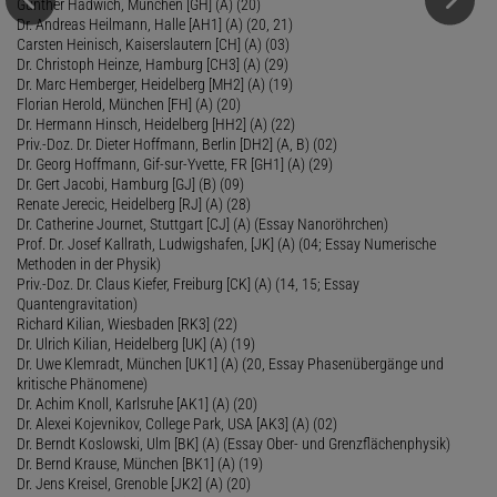
Gunther Hadwich, München [GH] (A) (20)
Dr. Andreas Heilmann, Halle [AH1] (A) (20, 21)
Carsten Heinisch, Kaiserslautern [CH] (A) (03)
Dr. Christoph Heinze, Hamburg [CH3] (A) (29)
Dr. Marc Hemberger, Heidelberg [MH2] (A) (19)
Florian Herold, München [FH] (A) (20)
Dr. Hermann Hinsch, Heidelberg [HH2] (A) (22)
Priv.-Doz. Dr. Dieter Hoffmann, Berlin [DH2] (A, B) (02)
Dr. Georg Hoffmann, Gif-sur-Yvette, FR [GH1] (A) (29)
Dr. Gert Jacobi, Hamburg [GJ] (B) (09)
Renate Jerecic, Heidelberg [RJ] (A) (28)
Dr. Catherine Journet, Stuttgart [CJ] (A) (Essay Nanoröhrchen)
Prof. Dr. Josef Kallrath, Ludwigshafen, [JK] (A) (04; Essay Numerische
Methoden in der Physik)
Priv.-Doz. Dr. Claus Kiefer, Freiburg [CK] (A) (14, 15; Essay
Quantengravitation)
Richard Kilian, Wiesbaden [RK3] (22)
Dr. Ulrich Kilian, Heidelberg [UK] (A) (19)
Dr. Uwe Klemradt, München [UK1] (A) (20, Essay Phasenübergänge und
kritische Phänomene)
Dr. Achim Knoll, Karlsruhe [AK1] (A) (20)
Dr. Alexei Kojevnikov, College Park, USA [AK3] (A) (02)
Dr. Berndt Koslowski, Ulm [BK] (A) (Essay Ober- und Grenzflächenphysik)
Dr. Bernd Krause, München [BK1] (A) (19)
Dr. Jens Kreisel, Grenoble [JK2] (A) (20)