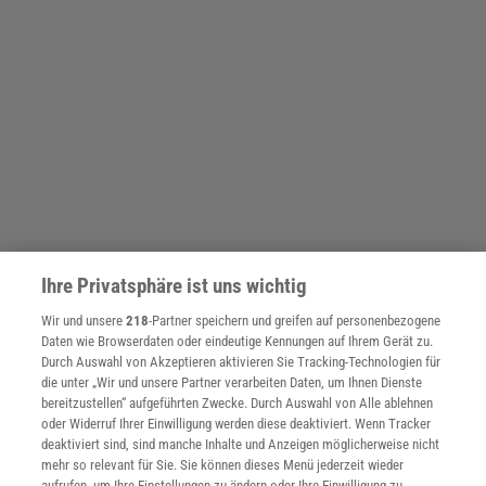
Ihre Privatsphäre ist uns wichtig
Wir und unsere
218
-Partner speichern und greifen auf personenbezogene
Daten wie Browserdaten oder eindeutige Kennungen auf Ihrem Gerät zu.
Durch Auswahl von Akzeptieren aktivieren Sie Tracking-Technologien für
die unter „Wir und unsere Partner verarbeiten Daten, um Ihnen Dienste
bereitzustellen“ aufgeführten Zwecke. Durch Auswahl von Alle ablehnen
oder Widerruf Ihrer Einwilligung werden diese deaktiviert. Wenn Tracker
deaktiviert sind, sind manche Inhalte und Anzeigen möglicherweise nicht
mehr so relevant für Sie. Sie können dieses Menü jederzeit wieder
aufrufen, um Ihre Einstellungen zu ändern oder Ihre Einwilligung zu