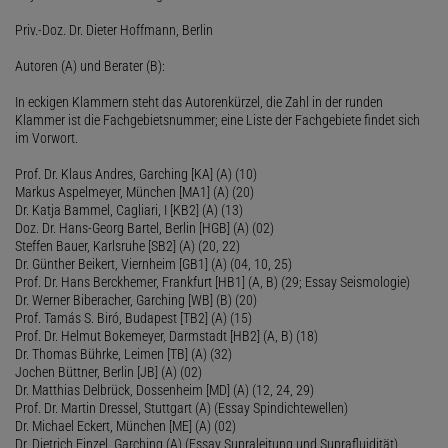
Priv.-Doz. Dr. Dieter Hoffmann, Berlin
Autoren (A) und Berater (B):
In eckigen Klammern steht das Autorenkürzel, die Zahl in der runden
Klammer ist die Fachgebietsnummer; eine Liste der Fachgebiete findet sich
im Vorwort.
Prof. Dr. Klaus Andres, Garching [KA] (A) (10)
Markus Aspelmeyer, München [MA1] (A) (20)
Dr. Katja Bammel, Cagliari, I [KB2] (A) (13)
Doz. Dr. Hans-Georg Bartel, Berlin [HGB] (A) (02)
Steffen Bauer, Karlsruhe [SB2] (A) (20, 22)
Dr. Günther Beikert, Viernheim [GB1] (A) (04, 10, 25)
Prof. Dr. Hans Berckhemer, Frankfurt [HB1] (A, B) (29; Essay Seismologie)
Dr. Werner Biberacher, Garching [WB] (B) (20)
Prof. Tamás S. Biró, Budapest [TB2] (A) (15)
Prof. Dr. Helmut Bokemeyer, Darmstadt [HB2] (A, B) (18)
Dr. Thomas Bührke, Leimen [TB] (A) (32)
Jochen Büttner, Berlin [JB] (A) (02)
Dr. Matthias Delbrück, Dossenheim [MD] (A) (12, 24, 29)
Prof. Dr. Martin Dressel, Stuttgart (A) (Essay Spindichtewellen)
Dr. Michael Eckert, München [ME] (A) (02)
Dr. Dietrich Einzel, Garching (A) (Essay Supraleitung und Suprafluidität)