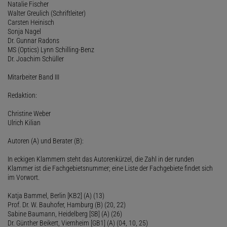
Natalie Fischer
Walter Greulich (Schriftleiter)
Carsten Heinisch
Sonja Nagel
Dr. Gunnar Radons
MS (Optics) Lynn Schilling-Benz
Dr. Joachim Schüller
Mitarbeiter Band III
Redaktion:
Christine Weber
Ulrich Kilian
Autoren (A) und Berater (B):
In eckigen Klammern steht das Autorenkürzel, die Zahl in der runden
Klammer ist die Fachgebietsnummer; eine Liste der Fachgebiete findet sich
im Vorwort.
Katja Bammel, Berlin [KB2] (A) (13)
Prof. Dr. W. Bauhofer, Hamburg (B) (20, 22)
Sabine Baumann, Heidelberg [SB] (A) (26)
Dr. Günther Beikert, Viernheim [GB1] (A) (04, 10, 25)