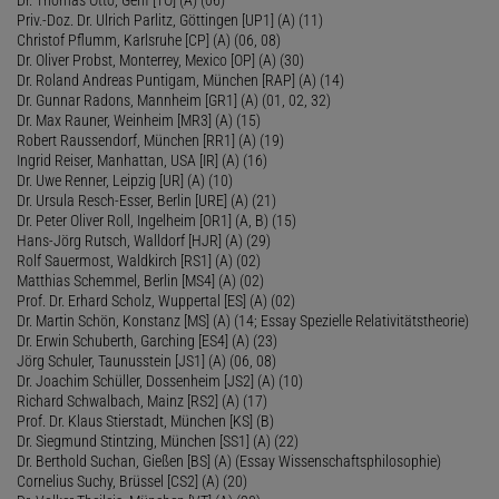
Priv.-Doz. Dr. Ulrich Parlitz, Göttingen [UP1] (A) (11)
Christof Pflumm, Karlsruhe [CP] (A) (06, 08)
Dr. Oliver Probst, Monterrey, Mexico [OP] (A) (30)
Dr. Roland Andreas Puntigam, München [RAP] (A) (14)
Dr. Gunnar Radons, Mannheim [GR1] (A) (01, 02, 32)
Dr. Max Rauner, Weinheim [MR3] (A) (15)
Robert Raussendorf, München [RR1] (A) (19)
Ingrid Reiser, Manhattan, USA [IR] (A) (16)
Dr. Uwe Renner, Leipzig [UR] (A) (10)
Dr. Ursula Resch-Esser, Berlin [URE] (A) (21)
Dr. Peter Oliver Roll, Ingelheim [OR1] (A, B) (15)
Hans-Jörg Rutsch, Walldorf [HJR] (A) (29)
Rolf Sauermost, Waldkirch [RS1] (A) (02)
Matthias Schemmel, Berlin [MS4] (A) (02)
Prof. Dr. Erhard Scholz, Wuppertal [ES] (A) (02)
Dr. Martin Schön, Konstanz [MS] (A) (14; Essay Spezielle Relativitätstheorie)
Dr. Erwin Schuberth, Garching [ES4] (A) (23)
Jörg Schuler, Taunusstein [JS1] (A) (06, 08)
Dr. Joachim Schüller, Dossenheim [JS2] (A) (10)
Richard Schwalbach, Mainz [RS2] (A) (17)
Prof. Dr. Klaus Stierstadt, München [KS] (B)
Dr. Siegmund Stintzing, München [SS1] (A) (22)
Dr. Berthold Suchan, Gießen [BS] (A) (Essay Wissenschaftsphilosophie)
Cornelius Suchy, Brüssel [CS2] (A) (20)