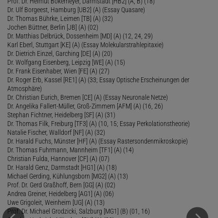
Prof. Dr. Helmut Bokemeyer, Darmstadt [HB2] (A, B) (18)
Dr. Ulf Borgeest, Hamburg [UB2] (A) (Essay Quasare)
Dr. Thomas Bührke, Leimen [TB] (A) (32)
Jochen Büttner, Berlin [JB] (A) (02)
Dr. Matthias Delbrück, Dossenheim [MD] (A) (12, 24, 29)
Karl Eberl, Stuttgart [KE] (A) (Essay Molekularstrahlepitaxie)
Dr. Dietrich Einzel, Garching [DE] (A) (20)
Dr. Wolfgang Eisenberg, Leipzig [WE] (A) (15)
Dr. Frank Eisenhaber, Wien [FE] (A) (27)
Dr. Roger Erb, Kassel [RE1] (A) (33; Essay Optische Erscheinungen der
Atmosphäre)
Dr. Christian Eurich, Bremen [CE] (A) (Essay Neuronale Netze)
Dr. Angelika Fallert-Müller, Groß-Zimmern [AFM] (A) (16, 26)
Stephan Fichtner, Heidelberg [SF] (A) (31)
Dr. Thomas Filk, Freiburg [TF3] (A) (10, 15; Essay Perkolationstheorie)
Natalie Fischer, Walldorf [NF] (A) (32)
Dr. Harald Fuchs, Münster [HF] (A) (Essay Rastersondenmikroskopie)
Dr. Thomas Fuhrmann, Mannheim [TF1] (A) (14)
Christian Fulda, Hannover [CF] (A) (07)
Dr. Harald Genz, Darmstadt [HG1] (A) (18)
Michael Gerding, Kühlungsborn [MG2] (A) (13)
Prof. Dr. Gerd Graßhoff, Bern [GG] (A) (02)
Andrea Greiner, Heidelberg [AG1] (A) (06)
Uwe Grigoleit, Weinheim [UG] (A) (13)
Prof. Dr. Michael Grodzicki, Salzburg [MG1] (B) (01, 16)