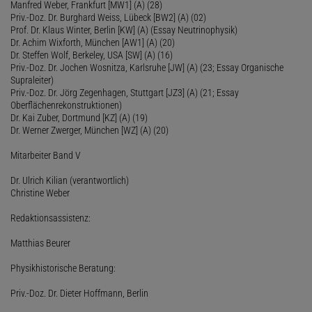
Manfred Weber, Frankfurt [MW1] (A) (28)
Priv.-Doz. Dr. Burghard Weiss, Lübeck [BW2] (A) (02)
Prof. Dr. Klaus Winter, Berlin [KW] (A) (Essay Neutrinophysik)
Dr. Achim Wixforth, München [AW1] (A) (20)
Dr. Steffen Wolf, Berkeley, USA [SW] (A) (16)
Priv.-Doz. Dr. Jochen Wosnitza, Karlsruhe [JW] (A) (23; Essay Organische
Supraleiter)
Priv.-Doz. Dr. Jörg Zegenhagen, Stuttgart [JZ3] (A) (21; Essay
Oberflächenrekonstruktionen)
Dr. Kai Zuber, Dortmund [KZ] (A) (19)
Dr. Werner Zwerger, München [WZ] (A) (20)
Mitarbeiter Band V
Dr. Ulrich Kilian (verantwortlich)
Christine Weber
Redaktionsassistenz:
Matthias Beurer
Physikhistorische Beratung:
Priv.-Doz. Dr. Dieter Hoffmann, Berlin