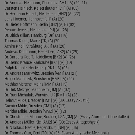
Dr. Andreas Heilmann, Chemnitz [AH1] (A) (20, 21)
Carsten Heinisch, Kaiserslautern [CH] (A) (03)
Dr. Hermann Hinsch, Heidelberg [HH2] (A) (22)
Jens Hoerner, Hannover [JH] (A) (20)
Dr. Dieter Hoffmann, Berlin [DH2] (A, B) (02)
Renate Jerecic, Heidelberg [RJ] (A) (28)
Dr. Ulrich Kilian, Hamburg [UK] (A) (19)
Thomas Kluge, Mainz [TK] (A) (20)
Achim Knoll, Straßburg [AK1] (A) (20)
Andreas Kohlmann, Heidelberg [AK2] (A) (29)
Dr. Barbara Kopff, Heidelberg [BK2] (A) (26)
Dr. Bernd Krause, Karlsruhe [BK1] (A) (19)
Ralph Kühnle, Heidelberg [RK1] (A) (05)
Dr. Andreas Markwitz, Dresden [AM1] (A) (21)
Holger Mathiszik, Bensheim [HM3] (A) (29)
Mathias Mertens, Mainz [MM1] (A) (15)
Dr. Dirk Metzger, Mannheim [DM] (A) (07)
Dr. Rudi Michalak, Warwick, UK [RM1] (A) (23)
Helmut Milde, Dresden [HM1] (A) (09; Essay Akustik)
Guenter Milde, Dresden [GM1] (A) (12)
Maritha Milde, Dresden [MM2] (A) (12)
Dr. Christopher Monroe, Boulder, USA [CM] (A) (Essay Atom- und Ionenfallen)
Dr. Andreas Müller, Kiel [AM2] (A) (33; Essay Alltagsphysik)
Dr. Nikolaus Nestle, Regensburg [NN] (A) (05)
Dr. Thomas Otto, Genf [TO] (A) (06; Essay Analytische Mechanik)