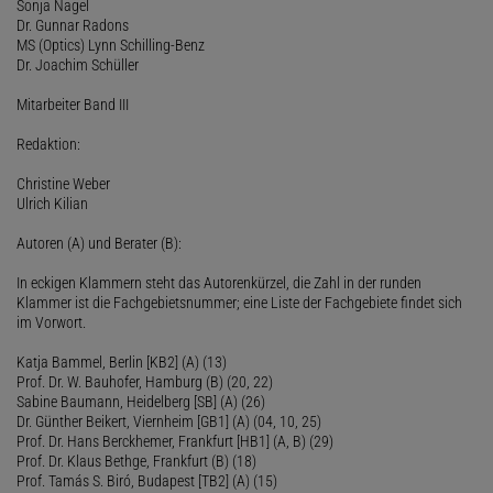
Sonja Nagel
Dr. Gunnar Radons
MS (Optics) Lynn Schilling-Benz
Dr. Joachim Schüller
Mitarbeiter Band III
Redaktion:
Christine Weber
Ulrich Kilian
Autoren (A) und Berater (B):
In eckigen Klammern steht das Autorenkürzel, die Zahl in der runden
Klammer ist die Fachgebietsnummer; eine Liste der Fachgebiete findet sich
im Vorwort.
Katja Bammel, Berlin [KB2] (A) (13)
Prof. Dr. W. Bauhofer, Hamburg (B) (20, 22)
Sabine Baumann, Heidelberg [SB] (A) (26)
Dr. Günther Beikert, Viernheim [GB1] (A) (04, 10, 25)
Prof. Dr. Hans Berckhemer, Frankfurt [HB1] (A, B) (29)
Prof. Dr. Klaus Bethge, Frankfurt (B) (18)
Prof. Tamás S. Biró, Budapest [TB2] (A) (15)