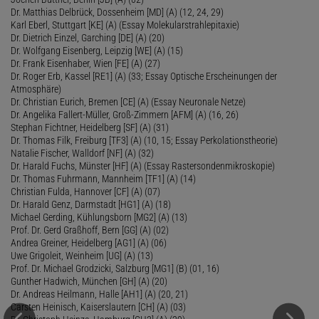
Dr. Matthias Delbrück, Dossenheim [MD] (A) (12, 24, 29)
Karl Eberl, Stuttgart [KE] (A) (Essay Molekularstrahlepitaxie)
Dr. Dietrich Einzel, Garching [DE] (A) (20)
Dr. Wolfgang Eisenberg, Leipzig [WE] (A) (15)
Dr. Frank Eisenhaber, Wien [FE] (A) (27)
Dr. Roger Erb, Kassel [RE1] (A) (33; Essay Optische Erscheinungen der
Atmosphäre)
Dr. Christian Eurich, Bremen [CE] (A) (Essay Neuronale Netze)
Dr. Angelika Fallert-Müller, Groß-Zimmern [AFM] (A) (16, 26)
Stephan Fichtner, Heidelberg [SF] (A) (31)
Dr. Thomas Filk, Freiburg [TF3] (A) (10, 15; Essay Perkolationstheorie)
Natalie Fischer, Walldorf [NF] (A) (32)
Dr. Harald Fuchs, Münster [HF] (A) (Essay Rastersondenmikroskopie)
Dr. Thomas Fuhrmann, Mannheim [TF1] (A) (14)
Christian Fulda, Hannover [CF] (A) (07)
Dr. Harald Genz, Darmstadt [HG1] (A) (18)
Michael Gerding, Kühlungsborn [MG2] (A) (13)
Prof. Dr. Gerd Graßhoff, Bern [GG] (A) (02)
Andrea Greiner, Heidelberg [AG1] (A) (06)
Uwe Grigoleit, Weinheim [UG] (A) (13)
Prof. Dr. Michael Grodzicki, Salzburg [MG1] (B) (01, 16)
Gunther Hadwich, München [GH] (A) (20)
Dr. Andreas Heilmann, Halle [AH1] (A) (20, 21)
Carsten Heinisch, Kaiserslautern [CH] (A) (03)