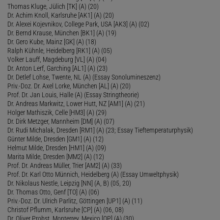
Thomas Kluge, Jülich [TK] (A) (20)
Dr. Achim Knoll, Karlsruhe [AK1] (A) (20)
Dr. Alexei Kojevnikov, College Park, USA [AK3] (A) (02)
Dr. Bernd Krause, München [BK1] (A) (19)
Dr. Gero Kube, Mainz [GK] (A) (18)
Ralph Kühnle, Heidelberg [RK1] (A) (05)
Volker Lauff, Magdeburg [VL] (A) (04)
Dr. Anton Lerf, Garching [AL1] (A) (23)
Dr. Detlef Lohse, Twente, NL (A) (Essay Sonolumineszenz)
Priv.-Doz. Dr. Axel Lorke, München [AL] (A) (20)
Prof. Dr. Jan Louis, Halle (A) (Essay Stringtheorie)
Dr. Andreas Markwitz, Lower Hutt, NZ [AM1] (A) (21)
Holger Mathiszik, Celle [HM3] (A) (29)
Dr. Dirk Metzger, Mannheim [DM] (A) (07)
Dr. Rudi Michalak, Dresden [RM1] (A) (23; Essay Tieftemperaturphysik)
Günter Milde, Dresden [GM1] (A) (12)
Helmut Milde, Dresden [HM1] (A) (09)
Marita Milde, Dresden [MM2] (A) (12)
Prof. Dr. Andreas Müller, Trier [AM2] (A) (33)
Prof. Dr. Karl Otto Münnich, Heidelberg (A) (Essay Umweltphysik)
Dr. Nikolaus Nestle, Leipzig [NN] (A, B) (05, 20)
Dr. Thomas Otto, Genf [TO] (A) (06)
Priv.-Doz. Dr. Ulrich Parlitz, Göttingen [UP1] (A) (11)
Christof Pflumm, Karlsruhe [CP] (A) (06, 08)
Dr. Oliver Probst, Monterrey, Mexico [OP] (A) (30)