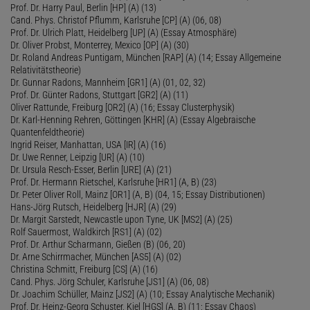
Prof. Dr. Harry Paul, Berlin [HP] (A) (13)
Cand. Phys. Christof Pflumm, Karlsruhe [CP] (A) (06, 08)
Prof. Dr. Ulrich Platt, Heidelberg [UP] (A) (Essay Atmosphäre)
Dr. Oliver Probst, Monterrey, Mexico [OP] (A) (30)
Dr. Roland Andreas Puntigam, München [RAP] (A) (14; Essay Allgemeine
Relativitätstheorie)
Dr. Gunnar Radons, Mannheim [GR1] (A) (01, 02, 32)
Prof. Dr. Günter Radons, Stuttgart [GR2] (A) (11)
Oliver Rattunde, Freiburg [OR2] (A) (16; Essay Clusterphysik)
Dr. Karl-Henning Rehren, Göttingen [KHR] (A) (Essay Algebraische
Quantenfeldtheorie)
Ingrid Reiser, Manhattan, USA [IR] (A) (16)
Dr. Uwe Renner, Leipzig [UR] (A) (10)
Dr. Ursula Resch-Esser, Berlin [URE] (A) (21)
Prof. Dr. Hermann Rietschel, Karlsruhe [HR1] (A, B) (23)
Dr. Peter Oliver Roll, Mainz [OR1] (A, B) (04, 15; Essay Distributionen)
Hans-Jörg Rutsch, Heidelberg [HJR] (A) (29)
Dr. Margit Sarstedt, Newcastle upon Tyne, UK [MS2] (A) (25)
Rolf Sauermost, Waldkirch [RS1] (A) (02)
Prof. Dr. Arthur Scharmann, Gießen (B) (06, 20)
Dr. Arne Schirrmacher, München [AS5] (A) (02)
Christina Schmitt, Freiburg [CS] (A) (16)
Cand. Phys. Jörg Schuler, Karlsruhe [JS1] (A) (06, 08)
Dr. Joachim Schüller, Mainz [JS2] (A) (10; Essay Analytische Mechanik)
Prof. Dr. Heinz-Georg Schuster, Kiel [HGS] (A, B) (11; Essay Chaos)