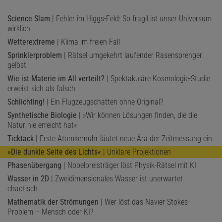
Science Slam
| Fehler im Higgs-Feld: So fragil ist unser Universum
wirklich
Wetterextreme
| Klima im freien Fall
Sprinklerproblem
| Rätsel umgekehrt laufender Rasensprenger
gelöst
Wie ist Materie im All verteilt?
| Spektakuläre Kosmologie-Studie
erweist sich als falsch
Schlichting!
| Ein Flugzeugschatten ohne Original?
Synthetische Biologie
| »Wir können Lösungen finden, die die
Natur nie erreicht hat«
Ticktack
| Erste Atomkernuhr läutet neue Ära der Zeitmessung ein
»Die dunkle Seite des Lichts«
| Unklare Projektionen
Phasenübergang
| Nobelpreisträger löst Physik-Rätsel mit KI
Wasser in 2D
| Zweidimensionales Wasser ist unerwartet
chaotisch
Mathematik der Strömungen
| Wer löst das Navier-Stokes-
Problem – Mensch oder KI?