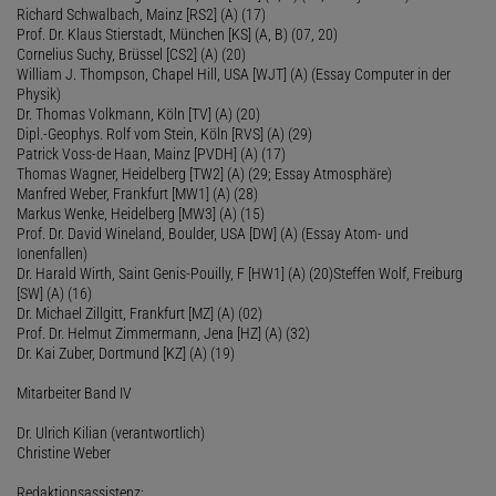
Richard Schwalbach, Mainz [RS2] (A) (17)
Prof. Dr. Klaus Stierstadt, München [KS] (A, B) (07, 20)
Cornelius Suchy, Brüssel [CS2] (A) (20)
William J. Thompson, Chapel Hill, USA [WJT] (A) (Essay Computer in der
Physik)
Dr. Thomas Volkmann, Köln [TV] (A) (20)
Dipl.-Geophys. Rolf vom Stein, Köln [RVS] (A) (29)
Patrick Voss-de Haan, Mainz [PVDH] (A) (17)
Thomas Wagner, Heidelberg [TW2] (A) (29; Essay Atmosphäre)
Manfred Weber, Frankfurt [MW1] (A) (28)
Markus Wenke, Heidelberg [MW3] (A) (15)
Prof. Dr. David Wineland, Boulder, USA [DW] (A) (Essay Atom- und
Ionenfallen)
Dr. Harald Wirth, Saint Genis-Pouilly, F [HW1] (A) (20)Steffen Wolf, Freiburg
[SW] (A) (16)
Dr. Michael Zillgitt, Frankfurt [MZ] (A) (02)
Prof. Dr. Helmut Zimmermann, Jena [HZ] (A) (32)
Dr. Kai Zuber, Dortmund [KZ] (A) (19)
Mitarbeiter Band IV
Dr. Ulrich Kilian (verantwortlich)
Christine Weber
Redaktionsassistenz: