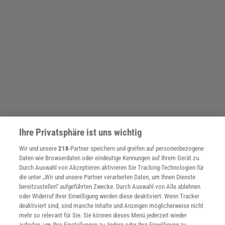
Ihre Privatsphäre ist uns wichtig
Wir und unsere
218
-Partner speichern und greifen auf personenbezogene
Daten wie Browserdaten oder eindeutige Kennungen auf Ihrem Gerät zu.
Durch Auswahl von Akzeptieren aktivieren Sie Tracking-Technologien für
die unter „Wir und unsere Partner verarbeiten Daten, um Ihnen Dienste
bereitzustellen“ aufgeführten Zwecke. Durch Auswahl von Alle ablehnen
oder Widerruf Ihrer Einwilligung werden diese deaktiviert. Wenn Tracker
deaktiviert sind, sind manche Inhalte und Anzeigen möglicherweise nicht
mehr so relevant für Sie. Sie können dieses Menü jederzeit wieder
aufrufen, um Ihre Einstellungen zu ändern oder Ihre Einwilligung zu