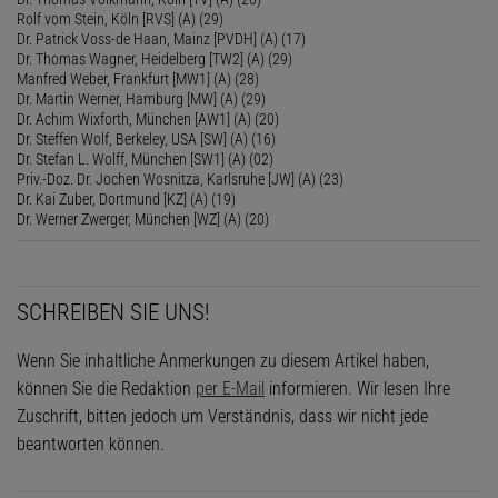
Rolf vom Stein, Köln [RVS] (A) (29)
Dr. Patrick Voss-de Haan, Mainz [PVDH] (A) (17)
Dr. Thomas Wagner, Heidelberg [TW2] (A) (29)
Manfred Weber, Frankfurt [MW1] (A) (28)
Dr. Martin Werner, Hamburg [MW] (A) (29)
Dr. Achim Wixforth, München [AW1] (A) (20)
Dr. Steffen Wolf, Berkeley, USA [SW] (A) (16)
Dr. Stefan L. Wolff, München [SW1] (A) (02)
Priv.-Doz. Dr. Jochen Wosnitza, Karlsruhe [JW] (A) (23)
Dr. Kai Zuber, Dortmund [KZ] (A) (19)
Dr. Werner Zwerger, München [WZ] (A) (20)
SCHREIBEN SIE UNS!
Wenn Sie inhaltliche Anmerkungen zu diesem Artikel haben,
können Sie die Redaktion
per E-Mail
informieren. Wir lesen Ihre
Zuschrift, bitten jedoch um Verständnis, dass wir nicht jede
beantworten können.