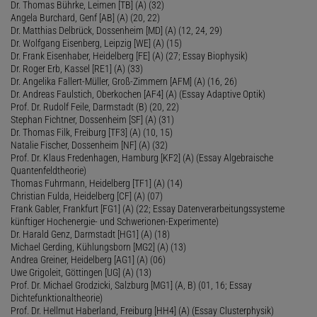
Dr. Thomas Bührke, Leimen [TB] (A) (32)
Angela Burchard, Genf [AB] (A) (20, 22)
Dr. Matthias Delbrück, Dossenheim [MD] (A) (12, 24, 29)
Dr. Wolfgang Eisenberg, Leipzig [WE] (A) (15)
Dr. Frank Eisenhaber, Heidelberg [FE] (A) (27; Essay Biophysik)
Dr. Roger Erb, Kassel [RE1] (A) (33)
Dr. Angelika Fallert-Müller, Groß-Zimmern [AFM] (A) (16, 26)
Dr. Andreas Faulstich, Oberkochen [AF4] (A) (Essay Adaptive Optik)
Prof. Dr. Rudolf Feile, Darmstadt (B) (20, 22)
Stephan Fichtner, Dossenheim [SF] (A) (31)
Dr. Thomas Filk, Freiburg [TF3] (A) (10, 15)
Natalie Fischer, Dossenheim [NF] (A) (32)
Prof. Dr. Klaus Fredenhagen, Hamburg [KF2] (A) (Essay Algebraische
Quantenfeldtheorie)
Thomas Fuhrmann, Heidelberg [TF1] (A) (14)
Christian Fulda, Heidelberg [CF] (A) (07)
Frank Gabler, Frankfurt [FG1] (A) (22; Essay Datenverarbeitungssysteme
künftiger Hochenergie- und Schwerionen-Experimente)
Dr. Harald Genz, Darmstadt [HG1] (A) (18)
Michael Gerding, Kühlungsborn [MG2] (A) (13)
Andrea Greiner, Heidelberg [AG1] (A) (06)
Uwe Grigoleit, Göttingen [UG] (A) (13)
Prof. Dr. Michael Grodzicki, Salzburg [MG1] (A, B) (01, 16; Essay
Dichtefunktionaltheorie)
Prof. Dr. Hellmut Haberland, Freiburg [HH4] (A) (Essay Clusterphysik)