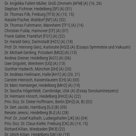
Dr. Angelika Fallert-Müller, Groß-Zimmern [AFM] (A) (16, 26)
Stephan Fichtner, Heidelberg [SF] (A) (31)
Dr. Thomas Filk, Freiburg [TF3] (A) (10, 15)
Natalie Fischer, Walldorf [NF] (A) (32)
Dr. Thomas Fuhrmann, Mannheim [TF1] (A) (14)
Christian Fulda, Hannover [CF] (A) (07)
Frank Gabler, Frankfurt [FG1] (A) (22)
Dr. Harald Genz, Darmstadt [HG1] (A) (18)
Prof. Dr. Henning Genz, Karlsruhe [HG2] (A) (Essays Symmetrie und Vakuum)
Dr. Michael Gerding, Potsdam [MG2] (A) (13)
Andrea Greiner, Heidelberg [AG1] (A) (06)
Uwe Grigoleit, Weinheim [UG] (A) (13)
Gunther Hadwich, München [GH] (A) (20)
Dr. Andreas Heilmann, Halle [AH1] (A) (20, 21)
Carsten Heinisch, Kaiserslautern [CH] (A) (03)
Dr. Marc Hemberger, Heidelberg [MH2] (A) (19)
Dr. Sascha Hilgenfeldt, Cambridge, USA (A) (Essay Sonolumineszenz)
Dr. Hermann Hinsch, Heidelberg [HH2] (A) (22)
Priv.-Doz. Dr. Dieter Hoffmann, Berlin [DH2] (A, B) (02)
Dr. Gert Jacobi, Hamburg [GJ] (B) (09)
Renate Jerecic, Heidelberg [RJ] (A) (28)
Prof. Dr. Josef Kallrath, Ludwigshafen [JK] (A) (04)
Priv.-Doz. Dr. Claus Kiefer, Freiburg [CK] (A) (14, 15)
Richard Kilian, Wiesbaden [RK3] (22)
Dr. Ulrich Kilian, Heidelberg [UK] (A) (19)