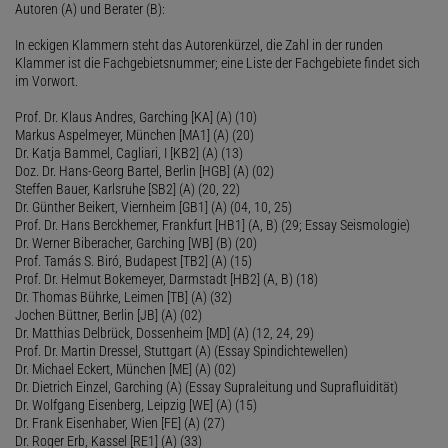
Autoren (A) und Berater (B):
In eckigen Klammern steht das Autorenkürzel, die Zahl in der runden
Klammer ist die Fachgebietsnummer; eine Liste der Fachgebiete findet sich
im Vorwort.
Prof. Dr. Klaus Andres, Garching [KA] (A) (10)
Markus Aspelmeyer, München [MA1] (A) (20)
Dr. Katja Bammel, Cagliari, I [KB2] (A) (13)
Doz. Dr. Hans-Georg Bartel, Berlin [HGB] (A) (02)
Steffen Bauer, Karlsruhe [SB2] (A) (20, 22)
Dr. Günther Beikert, Viernheim [GB1] (A) (04, 10, 25)
Prof. Dr. Hans Berckhemer, Frankfurt [HB1] (A, B) (29; Essay Seismologie)
Dr. Werner Biberacher, Garching [WB] (B) (20)
Prof. Tamás S. Biró, Budapest [TB2] (A) (15)
Prof. Dr. Helmut Bokemeyer, Darmstadt [HB2] (A, B) (18)
Dr. Thomas Bührke, Leimen [TB] (A) (32)
Jochen Büttner, Berlin [JB] (A) (02)
Dr. Matthias Delbrück, Dossenheim [MD] (A) (12, 24, 29)
Prof. Dr. Martin Dressel, Stuttgart (A) (Essay Spindichtewellen)
Dr. Michael Eckert, München [ME] (A) (02)
Dr. Dietrich Einzel, Garching (A) (Essay Supraleitung und Suprafluidität)
Dr. Wolfgang Eisenberg, Leipzig [WE] (A) (15)
Dr. Frank Eisenhaber, Wien [FE] (A) (27)
Dr. Roger Erb, Kassel [RE1] (A) (33)