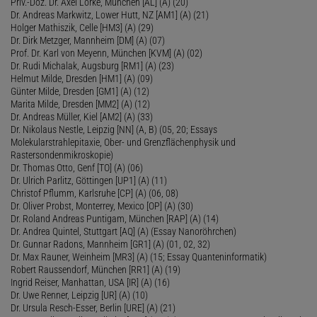
Priv.-Doz. Dr. Axel Lorke, München [AL] (A) (20)
Dr. Andreas Markwitz, Lower Hutt, NZ [AM1] (A) (21)
Holger Mathiszik, Celle [HM3] (A) (29)
Dr. Dirk Metzger, Mannheim [DM] (A) (07)
Prof. Dr. Karl von Meyenn, München [KVM] (A) (02)
Dr. Rudi Michalak, Augsburg [RM1] (A) (23)
Helmut Milde, Dresden [HM1] (A) (09)
Günter Milde, Dresden [GM1] (A) (12)
Marita Milde, Dresden [MM2] (A) (12)
Dr. Andreas Müller, Kiel [AM2] (A) (33)
Dr. Nikolaus Nestle, Leipzig [NN] (A, B) (05, 20; Essays
Molekularstrahlepitaxie, Ober- und Grenzflächenphysik und
Rastersondenmikroskopie)
Dr. Thomas Otto, Genf [TO] (A) (06)
Dr. Ulrich Parlitz, Göttingen [UP1] (A) (11)
Christof Pflumm, Karlsruhe [CP] (A) (06, 08)
Dr. Oliver Probst, Monterrey, Mexico [OP] (A) (30)
Dr. Roland Andreas Puntigam, München [RAP] (A) (14)
Dr. Andrea Quintel, Stuttgart [AQ] (A) (Essay Nanoröhrchen)
Dr. Gunnar Radons, Mannheim [GR1] (A) (01, 02, 32)
Dr. Max Rauner, Weinheim [MR3] (A) (15; Essay Quanteninformatik)
Robert Raussendorf, München [RR1] (A) (19)
Ingrid Reiser, Manhattan, USA [IR] (A) (16)
Dr. Uwe Renner, Leipzig [UR] (A) (10)
Dr. Ursula Resch-Esser, Berlin [URE] (A) (21)