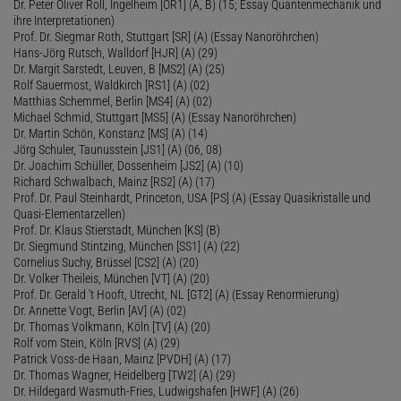
Dr. Peter Oliver Roll, Ingelheim [OR1] (A, B) (15; Essay Quantenmechanik und
ihre Interpretationen)
Prof. Dr. Siegmar Roth, Stuttgart [SR] (A) (Essay Nanoröhrchen)
Hans-Jörg Rutsch, Walldorf [HJR] (A) (29)
Dr. Margit Sarstedt, Leuven, B [MS2] (A) (25)
Rolf Sauermost, Waldkirch [RS1] (A) (02)
Matthias Schemmel, Berlin [MS4] (A) (02)
Michael Schmid, Stuttgart [MS5] (A) (Essay Nanoröhrchen)
Dr. Martin Schön, Konstanz [MS] (A) (14)
Jörg Schuler, Taunusstein [JS1] (A) (06, 08)
Dr. Joachim Schüller, Dossenheim [JS2] (A) (10)
Richard Schwalbach, Mainz [RS2] (A) (17)
Prof. Dr. Paul Steinhardt, Princeton, USA [PS] (A) (Essay Quasikristalle und
Quasi-Elementarzellen)
Prof. Dr. Klaus Stierstadt, München [KS] (B)
Dr. Siegmund Stintzing, München [SS1] (A) (22)
Cornelius Suchy, Brüssel [CS2] (A) (20)
Dr. Volker Theileis, München [VT] (A) (20)
Prof. Dr. Gerald 't Hooft, Utrecht, NL [GT2] (A) (Essay Renormierung)
Dr. Annette Vogt, Berlin [AV] (A) (02)
Dr. Thomas Volkmann, Köln [TV] (A) (20)
Rolf vom Stein, Köln [RVS] (A) (29)
Patrick Voss-de Haan, Mainz [PVDH] (A) (17)
Dr. Thomas Wagner, Heidelberg [TW2] (A) (29)
Dr. Hildegard Wasmuth-Fries, Ludwigshafen [HWF] (A) (26)