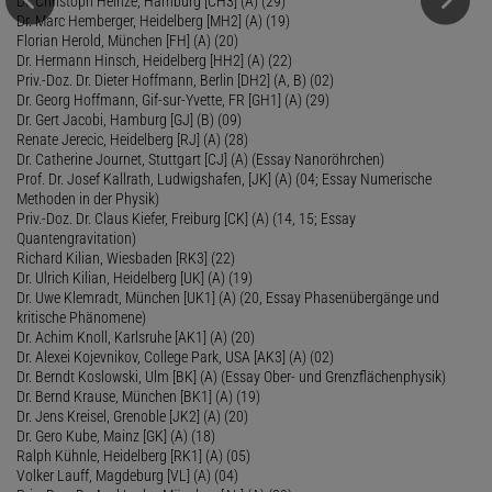
Dr. Christoph Heinze, Hamburg [CH3] (A) (29)
Dr. Marc Hemberger, Heidelberg [MH2] (A) (19)
Florian Herold, München [FH] (A) (20)
Dr. Hermann Hinsch, Heidelberg [HH2] (A) (22)
Priv.-Doz. Dr. Dieter Hoffmann, Berlin [DH2] (A, B) (02)
Dr. Georg Hoffmann, Gif-sur-Yvette, FR [GH1] (A) (29)
Dr. Gert Jacobi, Hamburg [GJ] (B) (09)
Renate Jerecic, Heidelberg [RJ] (A) (28)
Dr. Catherine Journet, Stuttgart [CJ] (A) (Essay Nanoröhrchen)
Prof. Dr. Josef Kallrath, Ludwigshafen, [JK] (A) (04; Essay Numerische
Methoden in der Physik)
Priv.-Doz. Dr. Claus Kiefer, Freiburg [CK] (A) (14, 15; Essay
Quantengravitation)
Richard Kilian, Wiesbaden [RK3] (22)
Dr. Ulrich Kilian, Heidelberg [UK] (A) (19)
Dr. Uwe Klemradt, München [UK1] (A) (20, Essay Phasenübergänge und
kritische Phänomene)
Dr. Achim Knoll, Karlsruhe [AK1] (A) (20)
Dr. Alexei Kojevnikov, College Park, USA [AK3] (A) (02)
Dr. Berndt Koslowski, Ulm [BK] (A) (Essay Ober- und Grenzflächenphysik)
Dr. Bernd Krause, München [BK1] (A) (19)
Dr. Jens Kreisel, Grenoble [JK2] (A) (20)
Dr. Gero Kube, Mainz [GK] (A) (18)
Ralph Kühnle, Heidelberg [RK1] (A) (05)
Volker Lauff, Magdeburg [VL] (A) (04)