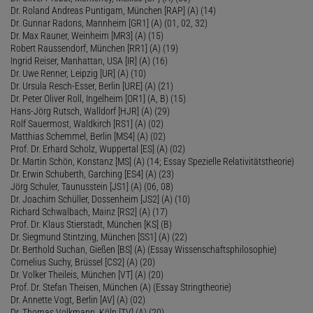
Dr. Roland Andreas Puntigam, München [RAP] (A) (14)
Dr. Gunnar Radons, Mannheim [GR1] (A) (01, 02, 32)
Dr. Max Rauner, Weinheim [MR3] (A) (15)
Robert Raussendorf, München [RR1] (A) (19)
Ingrid Reiser, Manhattan, USA [IR] (A) (16)
Dr. Uwe Renner, Leipzig [UR] (A) (10)
Dr. Ursula Resch-Esser, Berlin [URE] (A) (21)
Dr. Peter Oliver Roll, Ingelheim [OR1] (A, B) (15)
Hans-Jörg Rutsch, Walldorf [HJR] (A) (29)
Rolf Sauermost, Waldkirch [RS1] (A) (02)
Matthias Schemmel, Berlin [MS4] (A) (02)
Prof. Dr. Erhard Scholz, Wuppertal [ES] (A) (02)
Dr. Martin Schön, Konstanz [MS] (A) (14; Essay Spezielle Relativitätstheorie)
Dr. Erwin Schuberth, Garching [ES4] (A) (23)
Jörg Schuler, Taunusstein [JS1] (A) (06, 08)
Dr. Joachim Schüller, Dossenheim [JS2] (A) (10)
Richard Schwalbach, Mainz [RS2] (A) (17)
Prof. Dr. Klaus Stierstadt, München [KS] (B)
Dr. Siegmund Stintzing, München [SS1] (A) (22)
Dr. Berthold Suchan, Gießen [BS] (A) (Essay Wissenschaftsphilosophie)
Cornelius Suchy, Brüssel [CS2] (A) (20)
Dr. Volker Theileis, München [VT] (A) (20)
Prof. Dr. Stefan Theisen, München (A) (Essay Stringtheorie)
Dr. Annette Vogt, Berlin [AV] (A) (02)
Dr. Thomas Volkmann, Köln [TV] (A) (20)