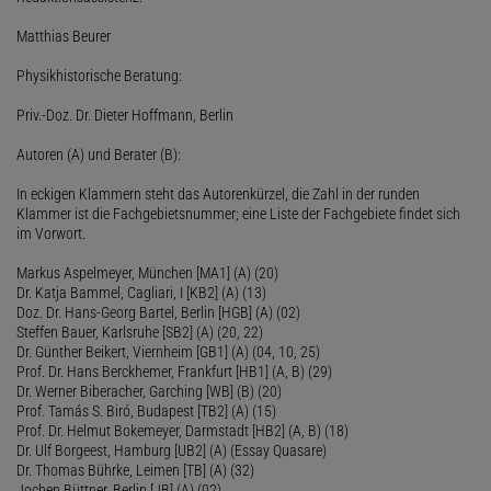
Matthias Beurer
Physikhistorische Beratung:
Priv.-Doz. Dr. Dieter Hoffmann, Berlin
Autoren (A) und Berater (B):
In eckigen Klammern steht das Autorenkürzel, die Zahl in der runden
Klammer ist die Fachgebietsnummer; eine Liste der Fachgebiete findet sich
im Vorwort.
Markus Aspelmeyer, München [MA1] (A) (20)
Dr. Katja Bammel, Cagliari, I [KB2] (A) (13)
Doz. Dr. Hans-Georg Bartel, Berlin [HGB] (A) (02)
Steffen Bauer, Karlsruhe [SB2] (A) (20, 22)
Dr. Günther Beikert, Viernheim [GB1] (A) (04, 10, 25)
Prof. Dr. Hans Berckhemer, Frankfurt [HB1] (A, B) (29)
Dr. Werner Biberacher, Garching [WB] (B) (20)
Prof. Tamás S. Biró, Budapest [TB2] (A) (15)
Prof. Dr. Helmut Bokemeyer, Darmstadt [HB2] (A, B) (18)
Dr. Ulf Borgeest, Hamburg [UB2] (A) (Essay Quasare)
Dr. Thomas Bührke, Leimen [TB] (A) (32)
Jochen Büttner, Berlin [JB] (A) (02)