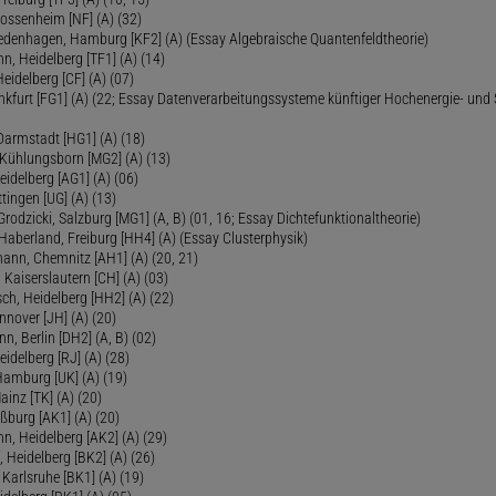
Dossenheim [NF] (A) (32)
Fredenhagen, Hamburg [KF2] (A) (Essay Algebraische Quantenfeldtheorie)
 Heidelberg [TF1] (A) (14)
Heidelberg [CF] (A) (07)
ankfurt [FG1] (A) (22; Essay Datenverarbeitungssysteme künftiger Hochenergie- und
Darmstadt [HG1] (A) (18)
 Kühlungsborn [MG2] (A) (13)
eidelberg [AG1] (A) (06)
tingen [UG] (A) (13)
 Grodzicki, Salzburg [MG1] (A, B) (01, 16; Essay Dichtefunktionaltheorie)
 Haberland, Freiburg [HH4] (A) (Essay Clusterphysik)
mann, Chemnitz [AH1] (A) (20, 21)
 Kaiserslautern [CH] (A) (03)
ch, Heidelberg [HH2] (A) (22)
nover [JH] (A) (20)
n, Berlin [DH2] (A, B) (02)
eidelberg [RJ] (A) (28)
 Hamburg [UK] (A) (19)
inz [TK] (A) (20)
ßburg [AK1] (A) (20)
, Heidelberg [AK2] (A) (29)
, Heidelberg [BK2] (A) (26)
 Karlsruhe [BK1] (A) (19)