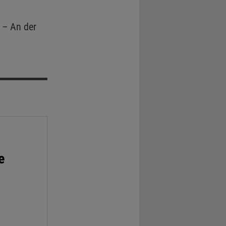
 – An der
e