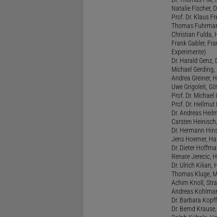
Natalie Fischer, 
Prof. Dr. Klaus 
Thomas Fuhrmann,
Christian Fulda, 
Frank Gabler, Fr
Experimente)
Dr. Harald Genz, 
Michael Gerding,
Andrea Greiner, H
Uwe Grigoleit, Göt
Prof. Dr. Michael
Prof. Dr. Hellmut
Dr. Andreas Heil
Carsten Heinisch,
Dr. Hermann Hins
Jens Hoerner, Han
Dr. Dieter Hoffman
Renate Jerecic, H
Dr. Ulrich Kilian,
Thomas Kluge, Ma
Achim Knoll, Stra
Andreas Kohlmann
Dr. Barbara Kopff
Dr. Bernd Krause,