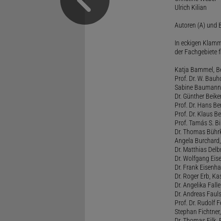
Ulrich Kilian
Autoren (A) und B
In eckigen Klamm
der Fachgebiete f
Katja Bammel, Ber
Prof. Dr. W. Bauh
Sabine Baumann, 
Dr. Günther Beiker
Prof. Dr. Hans Be
Prof. Dr. Klaus Be
Prof. Tamás S. Bi
Dr. Thomas Bührk
Angela Burchard, 
Dr. Matthias Delb
Dr. Wolfgang Eise
Dr. Frank Eisenha
Dr. Roger Erb, Kas
Dr. Angelika Fall
Dr. Andreas Fauls
Prof. Dr. Rudolf F
Stephan Fichtner,
Dr. Thomas Filk, F