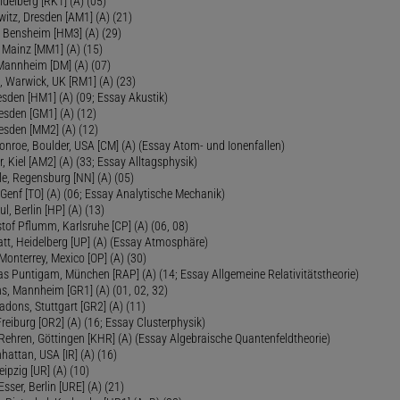
delberg [RK1] (A) (05)
itz, Dresden [AM1] (A) (21)
, Bensheim [HM3] (A) (29)
 Mainz [MM1] (A) (15)
 Mannheim [DM] (A) (07)
, Warwick, UK [RM1] (A) (23)
sden [HM1] (A) (09; Essay Akustik)
esden [GM1] (A) (12)
esden [MM2] (A) (12)
onroe, Boulder, USA [CM] (A) (Essay Atom- und Ionenfallen)
r, Kiel [AM2] (A) (33; Essay Alltagsphysik)
le, Regensburg [NN] (A) (05)
Genf [TO] (A) (06; Essay Analytische Mechanik)
ul, Berlin [HP] (A) (13)
tof Pflumm, Karlsruhe [CP] (A) (06, 08)
Platt, Heidelberg [UP] (A) (Essay Atmosphäre)
 Monterrey, Mexico [OP] (A) (30)
as Puntigam, München [RAP] (A) (14; Essay Allgemeine Relativitätstheorie)
s, Mannheim [GR1] (A) (01, 02, 32)
Radons, Stuttgart [GR2] (A) (11)
Freiburg [OR2] (A) (16; Essay Clusterphysik)
Rehren, Göttingen [KHR] (A) (Essay Algebraische Quantenfeldtheorie)
hattan, USA [IR] (A) (16)
eipzig [UR] (A) (10)
sser, Berlin [URE] (A) (21)