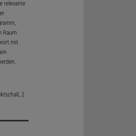
e relevante
er
ogramm
,
im Raum
wort mit
ein
werden.
ktschall, 2