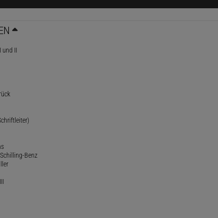
EN
 und II
rück
chriftleiter)
ns
Schilling-Benz
ller
II