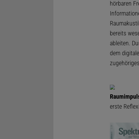
hörbaren Fr
Information
Raumakustik
bereits wes
ableiten. D
dem digitale
zugehörige
Raumimpuls
erste Reflex