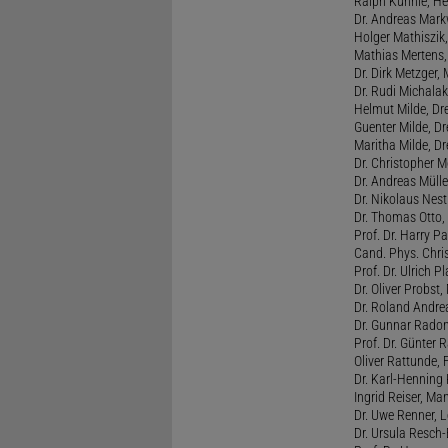
Ralph Kühnle, Hei
Dr. Andreas Markw
Holger Mathiszik
Mathias Mertens,
Dr. Dirk Metzger,
Dr. Rudi Michalak
Helmut Milde, Dre
Guenter Milde, Dr
Maritha Milde, Dr
Dr. Christopher M
Dr. Andreas Mülle
Dr. Nikolaus Nest
Dr. Thomas Otto, 
Prof. Dr. Harry Pa
Cand. Phys. Chris
Prof. Dr. Ulrich 
Dr. Oliver Probst,
Dr. Roland Andre
Dr. Gunnar Radon
Prof. Dr. Günter 
Oliver Rattunde, 
Dr. Karl-Henning 
Ingrid Reiser, Man
Dr. Uwe Renner, L
Dr. Ursula Resch-E