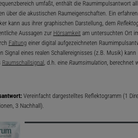
equenzbereich umfaßt, enthält die Raumimpulsantwort all
en über die akustischen Raumeigenschaften. Ein erfahren
er kann aus ihrer graphischen Darstellung, dem
Reflekt
entliche Aussagen zur
Hörsamkeit
am untersuchten Ort 
urch
Faltung
einer digital aufgezeichneten Raumimpulsant
n Signal eines realen Schallereignisses (z.B. Musik) kann 
s
Raumschallsignal
, d.h. eine
Raumsimulation
, berechnet 
antwort:
Vereinfacht dargestelltes Reflektogramm (1 Dire
ionen, 3 Nachhall).