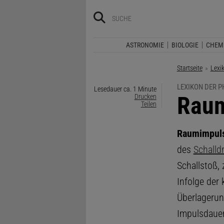
ASTRONOMIE
BIOLOGIE
CHEM
Startseite
Lexi
LEXIKON DER P
Lesedauer ca. 1 Minute
:
Raum
Drucken
Teilen
Raumimpuls
des
Schalld
Schallstoß, 
Infolge der
Überlageru
Impulsdaue