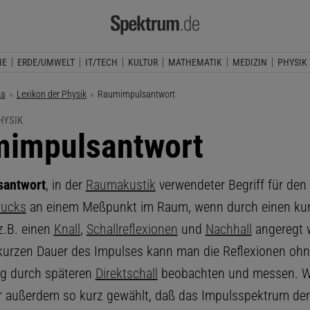
IE
ERDE/UMWELT
IT/TECH
KULTUR
MATHEMATIK
MEDIZIN
PHYSIK
ka
Lexikon der Physik
Aktuelle Seite:
Raumimpulsantwort
HYSIK
impulsantwort
antwort
, in der
Raumakustik
verwendeter Begriff für den 
rucks
an einem Meßpunkt im Raum, wenn durch einen ku
z.B. einen
Knall
,
Schallreflexionen
und
Nachhall
angeregt 
 kurzen Dauer des Impulses kann man die Reflexionen oh
ng durch späteren
Direktschall
beobachten und messen. Wi
r außerdem so kurz gewählt, daß das Impulsspektrum de