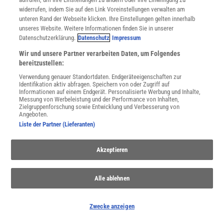
Schlichting!
| Ein Flugzeugschatten ohne Original?
widerrufen, indem Sie auf den Link Voreinstellungen verwalten am
Synthetische Biologie
| »Wir können Lösungen finden, die die
unteren Rand der Webseite klicken. Ihre Einstellungen gelten innerhalb
Natur nie erreicht hat«
unseres Website. Weitere Informationen finden Sie in unserer
Ticktack
| Erste Atomkernuhr läutet neue Ära der Zeitmessung ein
Datenschutzerklärung.
Datenschutz
Impressum
»Die dunkle Seite des Lichts«
| Unklare Projektionen
Wir und unsere Partner verarbeiten Daten, um Folgendes
bereitzustellen:
Phasenübergang
| Nobelpreisträger löst Physik-Rätsel mit KI
Verwendung genauer Standortdaten. Endgeräteeigenschaften zur
Wasser in 2D
| Zweidimensionales Wasser ist unerwartet
Identifikation aktiv abfragen. Speichern von oder Zugriff auf
chaotisch
Informationen auf einem Endgerät. Personalisierte Werbung und Inhalte,
Messung von Werbeleistung und der Performance von Inhalten,
Mathematik der Strömungen
| Wer löst das Navier-Stokes-
Zielgruppenforschung sowie Entwicklung und Verbesserung von
Problem – Mensch oder KI?
Angeboten.
Liste der Partner (Lieferanten)
Akzeptieren
Alle ablehnen
Zwecke anzeigen