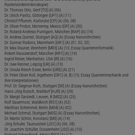
Rastersondenmikroskopie)
Dr. Thomas Otto, Genf [TO] (A) (06)
Dr. Ulrich Parlitz, Göttingen [UP1] (A) (11)
Christof Pflumm, Karlsruhe [CP] (A) (06, 08)
Dr. Oliver Probst, Monterrey, Mexico [OP] (A) (30)
Dr. Roland Andreas Puntigam, München [RAP] (A) (14)
Dr. Andrea Quintel, Stuttgart [AQ] (A) (Essay Nanoröhrchen)
Dr. Gunnar Radons, Mannheim [GR1] (A) (01, 02, 32)
Dr. Max Rauner, Weinheim [MR3] (A) (15; Essay Quanteninformatik)
Robert Raussendorf, München [RR1] (A) (19)
Ingrid Reiser, Manhattan, USA [IR] (A) (16)
Dr. Uwe Renner, Leipzig [UR] (A) (10)
Dr. Ursula Resch-Esser, Berlin [URE] (A) (21)
Dr. Peter Oliver Roll, Ingelheim [OR1] (A, B) (15; Essay Quantenmechanik und
ihre Interpretationen)
Prof. Dr. Siegmar Roth, Stuttgart [SR] (A) (Essay Nanoröhrchen)
Hans-Jörg Rutsch, Walldorf [HJR] (A) (29)
Dr. Margit Sarstedt, Leuven, B [MS2] (A) (25)
Rolf Sauermost, Waldkirch [RS1] (A) (02)
Matthias Schemmel, Berlin [MS4] (A) (02)
Michael Schmid, Stuttgart [MS5] (A) (Essay Nanoröhrchen)
Dr. Martin Schön, Konstanz [MS] (A) (14)
Jörg Schuler, Taunusstein [JS1] (A) (06, 08)
Dr. Joachim Schüller, Dossenheim [JS2] (A) (10)
Richard Schwalbach, Mainz [RS2] (A) (17)