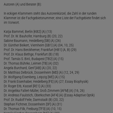
Autoren (A) und Berater (B):
In eckigen Klammern steht das Autorenkürzel, die Zahl in der runden
Klammer ist die Fachgebietsnummer; eine Liste der Fachgebiete findet sich
im Vorwort.
Katja Bammel, Berlin [KB2] (A) (13)
Prof. Dr. W. Bauhofer, Hamburg (B) (20, 22)
Sabine Baumann, Heidelberg [SB] (A) (26)
Dr. Günther Beikert, Viernheim [GB1] (A) (04, 10, 25)
Prof. Dr. Hans Berckhemer, Frankfurt [HB1] (A, B) (29)
Prof. Dr. Klaus Bethge, Frankfurt (B) (18)
Prof. Tamás S. Biró, Budapest [TB2] (A) (15)
Dr. Thomas Bührke, Leimen [TB] (A) (32)
Angela Burchard, Genf [AB] (A) (20, 22)
Dr. Matthias Delbrück, Dossenheim [MD] (A) (12, 24, 29)
Dr. Wolfgang Eisenberg, Leipzig [WE] (A) (15)
Dr. Frank Eisenhaber, Heidelberg [FE] (A) (27; Essay Biophysik)
Dr. Roger Erb, Kassel [RE1] (A) (33)
Dr. Angelika Fallert-Müller, Groß-Zimmern [AFM] (A) (16, 26)
Dr. Andreas Faulstich, Oberkochen [AF4] (A) (Essay Adaptive Optik)
Prof. Dr. Rudolf Feile, Darmstadt (B) (20, 22)
Stephan Fichtner, Dossenheim [SF] (A) (31)
Dr. Thomas Filk, Freiburg [TF3] (A) (10, 15)