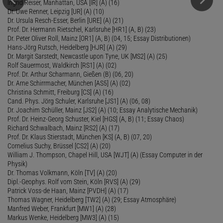
Ingrid Reiser, Manhattan, USA [IR] (A) (16)
Dr. Uwe Renner, Leipzig [UR] (A) (10)
Dr. Ursula Resch-Esser, Berlin [URE] (A) (21)
Prof. Dr. Hermann Rietschel, Karlsruhe [HR1] (A, B) (23)
Dr. Peter Oliver Roll, Mainz [OR1] (A, B) (04, 15; Essay Distributionen)
Hans-Jörg Rutsch, Heidelberg [HJR] (A) (29)
Dr. Margit Sarstedt, Newcastle upon Tyne, UK [MS2] (A) (25)
Rolf Sauermost, Waldkirch [RS1] (A) (02)
Prof. Dr. Arthur Scharmann, Gießen (B) (06, 20)
Dr. Arne Schirrmacher, München [AS5] (A) (02)
Christina Schmitt, Freiburg [CS] (A) (16)
Cand. Phys. Jörg Schuler, Karlsruhe [JS1] (A) (06, 08)
Dr. Joachim Schüller, Mainz [JS2] (A) (10; Essay Analytische Mechanik)
Prof. Dr. Heinz-Georg Schuster, Kiel [HGS] (A, B) (11; Essay Chaos)
Richard Schwalbach, Mainz [RS2] (A) (17)
Prof. Dr. Klaus Stierstadt, München [KS] (A, B) (07, 20)
Cornelius Suchy, Brüssel [CS2] (A) (20)
William J. Thompson, Chapel Hill, USA [WJT] (A) (Essay Computer in der
Physik)
Dr. Thomas Volkmann, Köln [TV] (A) (20)
Dipl.-Geophys. Rolf vom Stein, Köln [RVS] (A) (29)
Patrick Voss-de Haan, Mainz [PVDH] (A) (17)
Thomas Wagner, Heidelberg [TW2] (A) (29; Essay Atmosphäre)
Manfred Weber, Frankfurt [MW1] (A) (28)
Markus Wenke, Heidelberg [MW3] (A) (15)