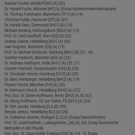
Natalie Fischer, Walldorf [NF] (A) (32)
Dr. Harald Fuchs, Münster [HF] (A) (Essay Rastersondenmikroskopie)
Dr. Thomas Fuhrmann, Mannheim [TF1] (A) (14)
Christian Fulda, Hannover [CF] (A) (07)
Dr. Harald Genz, Darmstadt [HG1] (A) (18)
Michael Gerding, Kühlungsborn [MG2] (A) (13)
Prof. Dr. Gerd Graßhoff, Bern [GG] (A) (02)
Andrea Greiner, Heidelberg [AG1] (A) (06)
Uwe Grigoleit, Weinheim [UG] (A) (13)
Prof. Dr. Michael Grodzicki, Salzburg [MG1] (B) (01, 16)
Gunther Hadwich, München [GH] (A) (20)
Dr. Andreas Heilmann, Halle [AH1] (A) (20, 21)
Carsten Heinisch, Kaiserslautern [CH] (A) (03)
Dr. Christoph Heinze, Hamburg [CH3] (A) (29)
Dr. Marc Hemberger, Heidelberg [MH2] (A) (19)
Florian Herold, München [FH] (A) (20)
Dr. Hermann Hinsch, Heidelberg [HH2] (A) (22)
Priv.-Doz. Dr. Dieter Hoffmann, Berlin [DH2] (A, B) (02)
Dr. Georg Hoffmann, Gif-sur-Yvette, FR [GH1] (A) (29)
Dr. Gert Jacobi, Hamburg [GJ] (B) (09)
Renate Jerecic, Heidelberg [RJ] (A) (28)
Dr. Catherine Journet, Stuttgart [CJ] (A) (Essay Nanoröhrchen)
Prof. Dr. Josef Kallrath, Ludwigshafen, [JK] (A) (04; Essay Numerische
Methoden in der Physik)
Priv.-Doz. Dr. Claus Kiefer, Freiburg [CK] (A) (14, 15; Essay