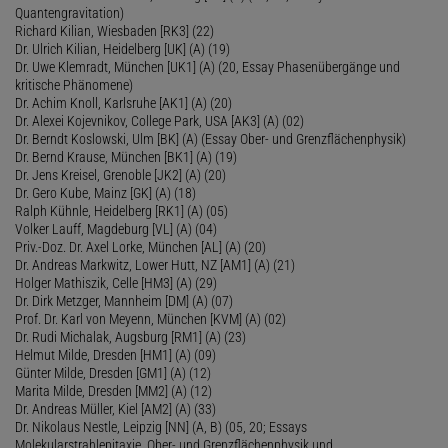
Quantengravitation)
Richard Kilian, Wiesbaden [RK3] (22)
Dr. Ulrich Kilian, Heidelberg [UK] (A) (19)
Dr. Uwe Klemradt, München [UK1] (A) (20, Essay Phasenübergänge und
kritische Phänomene)
Dr. Achim Knoll, Karlsruhe [AK1] (A) (20)
Dr. Alexei Kojevnikov, College Park, USA [AK3] (A) (02)
Dr. Berndt Koslowski, Ulm [BK] (A) (Essay Ober- und Grenzflächenphysik)
Dr. Bernd Krause, München [BK1] (A) (19)
Dr. Jens Kreisel, Grenoble [JK2] (A) (20)
Dr. Gero Kube, Mainz [GK] (A) (18)
Ralph Kühnle, Heidelberg [RK1] (A) (05)
Volker Lauff, Magdeburg [VL] (A) (04)
Priv.-Doz. Dr. Axel Lorke, München [AL] (A) (20)
Dr. Andreas Markwitz, Lower Hutt, NZ [AM1] (A) (21)
Holger Mathiszik, Celle [HM3] (A) (29)
Dr. Dirk Metzger, Mannheim [DM] (A) (07)
Prof. Dr. Karl von Meyenn, München [KVM] (A) (02)
Dr. Rudi Michalak, Augsburg [RM1] (A) (23)
Helmut Milde, Dresden [HM1] (A) (09)
Günter Milde, Dresden [GM1] (A) (12)
Marita Milde, Dresden [MM2] (A) (12)
Dr. Andreas Müller, Kiel [AM2] (A) (33)
Dr. Nikolaus Nestle, Leipzig [NN] (A, B) (05, 20; Essays
Molekularstrahlepitaxie, Ober- und Grenzflächenphysik und