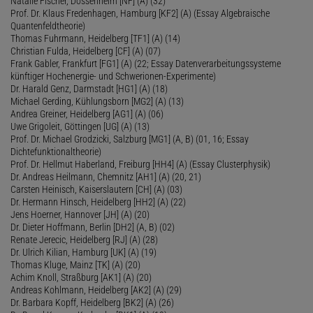
Natalie Fischer, Dossenheim [NF] (A) (32)
Prof. Dr. Klaus Fredenhagen, Hamburg [KF2] (A) (Essay Algebraische
Quantenfeldtheorie)
Thomas Fuhrmann, Heidelberg [TF1] (A) (14)
Christian Fulda, Heidelberg [CF] (A) (07)
Frank Gabler, Frankfurt [FG1] (A) (22; Essay Datenverarbeitungssysteme
künftiger Hochenergie- und Schwerionen-Experimente)
Dr. Harald Genz, Darmstadt [HG1] (A) (18)
Michael Gerding, Kühlungsborn [MG2] (A) (13)
Andrea Greiner, Heidelberg [AG1] (A) (06)
Uwe Grigoleit, Göttingen [UG] (A) (13)
Prof. Dr. Michael Grodzicki, Salzburg [MG1] (A, B) (01, 16; Essay
Dichtefunktionaltheorie)
Prof. Dr. Hellmut Haberland, Freiburg [HH4] (A) (Essay Clusterphysik)
Dr. Andreas Heilmann, Chemnitz [AH1] (A) (20, 21)
Carsten Heinisch, Kaiserslautern [CH] (A) (03)
Dr. Hermann Hinsch, Heidelberg [HH2] (A) (22)
Jens Hoerner, Hannover [JH] (A) (20)
Dr. Dieter Hoffmann, Berlin [DH2] (A, B) (02)
Renate Jerecic, Heidelberg [RJ] (A) (28)
Dr. Ulrich Kilian, Hamburg [UK] (A) (19)
Thomas Kluge, Mainz [TK] (A) (20)
Achim Knoll, Straßburg [AK1] (A) (20)
Andreas Kohlmann, Heidelberg [AK2] (A) (29)
Dr. Barbara Kopff, Heidelberg [BK2] (A) (26)