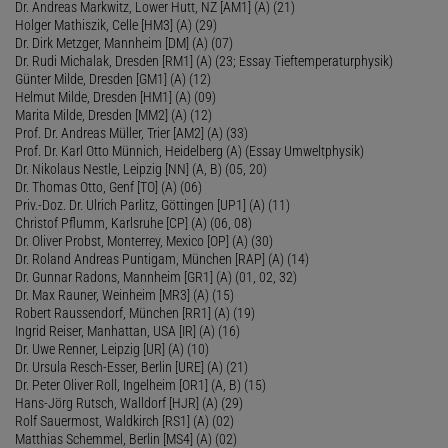
Dr. Andreas Markwitz, Lower Hutt, NZ [AM1] (A) (21)
Holger Mathiszik, Celle [HM3] (A) (29)
Dr. Dirk Metzger, Mannheim [DM] (A) (07)
Dr. Rudi Michalak, Dresden [RM1] (A) (23; Essay Tieftemperaturphysik)
Günter Milde, Dresden [GM1] (A) (12)
Helmut Milde, Dresden [HM1] (A) (09)
Marita Milde, Dresden [MM2] (A) (12)
Prof. Dr. Andreas Müller, Trier [AM2] (A) (33)
Prof. Dr. Karl Otto Münnich, Heidelberg (A) (Essay Umweltphysik)
Dr. Nikolaus Nestle, Leipzig [NN] (A, B) (05, 20)
Dr. Thomas Otto, Genf [TO] (A) (06)
Priv.-Doz. Dr. Ulrich Parlitz, Göttingen [UP1] (A) (11)
Christof Pflumm, Karlsruhe [CP] (A) (06, 08)
Dr. Oliver Probst, Monterrey, Mexico [OP] (A) (30)
Dr. Roland Andreas Puntigam, München [RAP] (A) (14)
Dr. Gunnar Radons, Mannheim [GR1] (A) (01, 02, 32)
Dr. Max Rauner, Weinheim [MR3] (A) (15)
Robert Raussendorf, München [RR1] (A) (19)
Ingrid Reiser, Manhattan, USA [IR] (A) (16)
Dr. Uwe Renner, Leipzig [UR] (A) (10)
Dr. Ursula Resch-Esser, Berlin [URE] (A) (21)
Dr. Peter Oliver Roll, Ingelheim [OR1] (A, B) (15)
Hans-Jörg Rutsch, Walldorf [HJR] (A) (29)
Rolf Sauermost, Waldkirch [RS1] (A) (02)
Matthias Schemmel, Berlin [MS4] (A) (02)