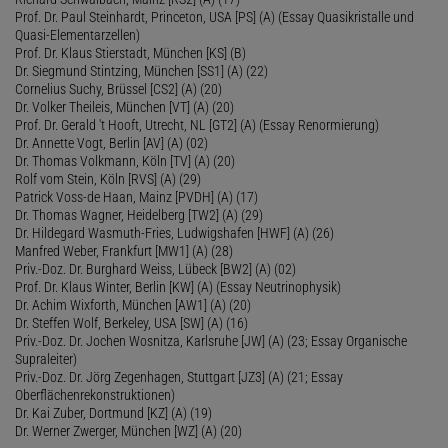
Prof. Dr. Paul Steinhardt, Princeton, USA [PS] (A) (Essay Quasikristalle und
Quasi-Elementarzellen)
Prof. Dr. Klaus Stierstadt, München [KS] (B)
Dr. Siegmund Stintzing, München [SS1] (A) (22)
Cornelius Suchy, Brüssel [CS2] (A) (20)
Dr. Volker Theileis, München [VT] (A) (20)
Prof. Dr. Gerald 't Hooft, Utrecht, NL [GT2] (A) (Essay Renormierung)
Dr. Annette Vogt, Berlin [AV] (A) (02)
Dr. Thomas Volkmann, Köln [TV] (A) (20)
Rolf vom Stein, Köln [RVS] (A) (29)
Patrick Voss-de Haan, Mainz [PVDH] (A) (17)
Dr. Thomas Wagner, Heidelberg [TW2] (A) (29)
Dr. Hildegard Wasmuth-Fries, Ludwigshafen [HWF] (A) (26)
Manfred Weber, Frankfurt [MW1] (A) (28)
Priv.-Doz. Dr. Burghard Weiss, Lübeck [BW2] (A) (02)
Prof. Dr. Klaus Winter, Berlin [KW] (A) (Essay Neutrinophysik)
Dr. Achim Wixforth, München [AW1] (A) (20)
Dr. Steffen Wolf, Berkeley, USA [SW] (A) (16)
Priv.-Doz. Dr. Jochen Wosnitza, Karlsruhe [JW] (A) (23; Essay Organische
Supraleiter)
Priv.-Doz. Dr. Jörg Zegenhagen, Stuttgart [JZ3] (A) (21; Essay
Oberflächenrekonstruktionen)
Dr. Kai Zuber, Dortmund [KZ] (A) (19)
Dr. Werner Zwerger, München [WZ] (A) (20)