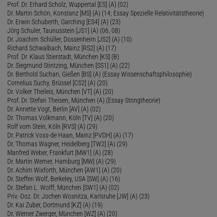
Prof. Dr. Erhard Scholz, Wuppertal [ES] (A) (02)
Dr. Martin Schön, Konstanz [MS] (A) (14; Essay Spezielle Relativitätstheorie)
Dr. Erwin Schuberth, Garching [ES4] (A) (23)
Jörg Schuler, Taunusstein [JS1] (A) (06, 08)
Dr. Joachim Schüller, Dossenheim [JS2] (A) (10)
Richard Schwalbach, Mainz [RS2] (A) (17)
Prof. Dr. Klaus Stierstadt, München [KS] (B)
Dr. Siegmund Stintzing, München [SS1] (A) (22)
Dr. Berthold Suchan, Gießen [BS] (A) (Essay Wissenschaftsphilosophie)
Cornelius Suchy, Brüssel [CS2] (A) (20)
Dr. Volker Theileis, München [VT] (A) (20)
Prof. Dr. Stefan Theisen, München (A) (Essay Stringtheorie)
Dr. Annette Vogt, Berlin [AV] (A) (02)
Dr. Thomas Volkmann, Köln [TV] (A) (20)
Rolf vom Stein, Köln [RVS] (A) (29)
Dr. Patrick Voss-de Haan, Mainz [PVDH] (A) (17)
Dr. Thomas Wagner, Heidelberg [TW2] (A) (29)
Manfred Weber, Frankfurt [MW1] (A) (28)
Dr. Martin Werner, Hamburg [MW] (A) (29)
Dr. Achim Wixforth, München [AW1] (A) (20)
Dr. Steffen Wolf, Berkeley, USA [SW] (A) (16)
Dr. Stefan L. Wolff, München [SW1] (A) (02)
Priv.-Doz. Dr. Jochen Wosnitza, Karlsruhe [JW] (A) (23)
Dr. Kai Zuber, Dortmund [KZ] (A) (19)
Dr. Werner Zwerger, München [WZ] (A) (20)