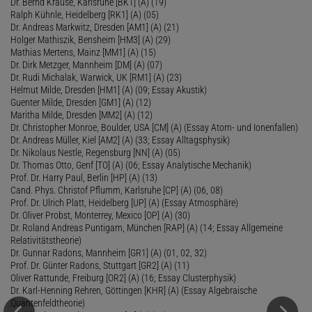
Dr. Bernd Krause, Karlsruhe [BK1] (A) (19)
Ralph Kühnle, Heidelberg [RK1] (A) (05)
Dr. Andreas Markwitz, Dresden [AM1] (A) (21)
Holger Mathiszik, Bensheim [HM3] (A) (29)
Mathias Mertens, Mainz [MM1] (A) (15)
Dr. Dirk Metzger, Mannheim [DM] (A) (07)
Dr. Rudi Michalak, Warwick, UK [RM1] (A) (23)
Helmut Milde, Dresden [HM1] (A) (09; Essay Akustik)
Guenter Milde, Dresden [GM1] (A) (12)
Maritha Milde, Dresden [MM2] (A) (12)
Dr. Christopher Monroe, Boulder, USA [CM] (A) (Essay Atom- und Ionenfallen)
Dr. Andreas Müller, Kiel [AM2] (A) (33; Essay Alltagsphysik)
Dr. Nikolaus Nestle, Regensburg [NN] (A) (05)
Dr. Thomas Otto, Genf [TO] (A) (06; Essay Analytische Mechanik)
Prof. Dr. Harry Paul, Berlin [HP] (A) (13)
Cand. Phys. Christof Pflumm, Karlsruhe [CP] (A) (06, 08)
Prof. Dr. Ulrich Platt, Heidelberg [UP] (A) (Essay Atmosphäre)
Dr. Oliver Probst, Monterrey, Mexico [OP] (A) (30)
Dr. Roland Andreas Puntigam, München [RAP] (A) (14; Essay Allgemeine
Relativitätstheorie)
Dr. Gunnar Radons, Mannheim [GR1] (A) (01, 02, 32)
Prof. Dr. Günter Radons, Stuttgart [GR2] (A) (11)
Oliver Rattunde, Freiburg [OR2] (A) (16; Essay Clusterphysik)
Dr. Karl-Henning Rehren, Göttingen [KHR] (A) (Essay Algebraische
Quantenfeldtheorie)