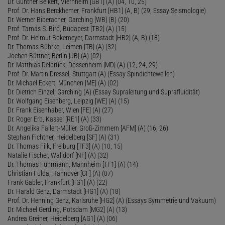
Dr. Günther Beikert, Viernheim [GB1] (A) (04, 10, 25)
Prof. Dr. Hans Berckhemer, Frankfurt [HB1] (A, B) (29; Essay Seismologie)
Dr. Werner Biberacher, Garching [WB] (B) (20)
Prof. Tamás S. Biró, Budapest [TB2] (A) (15)
Prof. Dr. Helmut Bokemeyer, Darmstadt [HB2] (A, B) (18)
Dr. Thomas Bührke, Leimen [TB] (A) (32)
Jochen Büttner, Berlin [JB] (A) (02)
Dr. Matthias Delbrück, Dossenheim [MD] (A) (12, 24, 29)
Prof. Dr. Martin Dressel, Stuttgart (A) (Essay Spindichtewellen)
Dr. Michael Eckert, München [ME] (A) (02)
Dr. Dietrich Einzel, Garching (A) (Essay Supraleitung und Suprafluidität)
Dr. Wolfgang Eisenberg, Leipzig [WE] (A) (15)
Dr. Frank Eisenhaber, Wien [FE] (A) (27)
Dr. Roger Erb, Kassel [RE1] (A) (33)
Dr. Angelika Fallert-Müller, Groß-Zimmern [AFM] (A) (16, 26)
Stephan Fichtner, Heidelberg [SF] (A) (31)
Dr. Thomas Filk, Freiburg [TF3] (A) (10, 15)
Natalie Fischer, Walldorf [NF] (A) (32)
Dr. Thomas Fuhrmann, Mannheim [TF1] (A) (14)
Christian Fulda, Hannover [CF] (A) (07)
Frank Gabler, Frankfurt [FG1] (A) (22)
Dr. Harald Genz, Darmstadt [HG1] (A) (18)
Prof. Dr. Henning Genz, Karlsruhe [HG2] (A) (Essays Symmetrie und Vakuum)
Dr. Michael Gerding, Potsdam [MG2] (A) (13)
Andrea Greiner, Heidelberg [AG1] (A) (06)