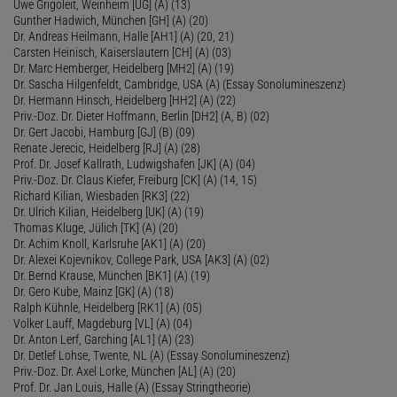
Uwe Grigoleit, Weinheim [UG] (A) (13)
Gunther Hadwich, München [GH] (A) (20)
Dr. Andreas Heilmann, Halle [AH1] (A) (20, 21)
Carsten Heinisch, Kaiserslautern [CH] (A) (03)
Dr. Marc Hemberger, Heidelberg [MH2] (A) (19)
Dr. Sascha Hilgenfeldt, Cambridge, USA (A) (Essay Sonolumineszenz)
Dr. Hermann Hinsch, Heidelberg [HH2] (A) (22)
Priv.-Doz. Dr. Dieter Hoffmann, Berlin [DH2] (A, B) (02)
Dr. Gert Jacobi, Hamburg [GJ] (B) (09)
Renate Jerecic, Heidelberg [RJ] (A) (28)
Prof. Dr. Josef Kallrath, Ludwigshafen [JK] (A) (04)
Priv.-Doz. Dr. Claus Kiefer, Freiburg [CK] (A) (14, 15)
Richard Kilian, Wiesbaden [RK3] (22)
Dr. Ulrich Kilian, Heidelberg [UK] (A) (19)
Thomas Kluge, Jülich [TK] (A) (20)
Dr. Achim Knoll, Karlsruhe [AK1] (A) (20)
Dr. Alexei Kojevnikov, College Park, USA [AK3] (A) (02)
Dr. Bernd Krause, München [BK1] (A) (19)
Dr. Gero Kube, Mainz [GK] (A) (18)
Ralph Kühnle, Heidelberg [RK1] (A) (05)
Volker Lauff, Magdeburg [VL] (A) (04)
Dr. Anton Lerf, Garching [AL1] (A) (23)
Dr. Detlef Lohse, Twente, NL (A) (Essay Sonolumineszenz)
Priv.-Doz. Dr. Axel Lorke, München [AL] (A) (20)
Prof. Dr. Jan Louis, Halle (A) (Essay Stringtheorie)