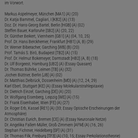
im Vorwort.
Markus Aspelmeyer, München [MA1] (A) (20)
Dr. Katja Bammel, Cagliari, I [KB2] (A) (13)
Doz. Dr. Hans-Georg Bartel, Berlin [HGB] (A) (02)
Steffen Bauer, Karlsruhe [SB2] (A) (20, 22)
Dr. Günther Beikert, Viernheim [GB1] (A) (04, 10, 25)
Prof. Dr. Hans Berckhemer, Frankfurt [HB1] (A, B) (29)
Dr. Werner Biberacher, Garching [WB] (B) (20)
Prof. Tamás S. Biró, Budapest [TB2] (A) (15)
Prof. Dr. Helmut Bokemeyer, Darmstadt [HB2] (A, B) (18)
Dr. Ulf Borgeest, Hamburg [UB2] (A) (Essay Quasare)
Dr. Thomas Bührke, Leimen [TB] (A) (32)
Jochen Büttner, Berlin [JB] (A) (02)
Dr. Matthias Delbrück, Dossenheim [MD] (A) (12, 24, 29)
Karl Eberl, Stuttgart [KE] (A) (Essay Molekularstrahlepitaxie)
Dr. Dietrich Einzel, Garching [DE] (A) (20)
Dr. Wolfgang Eisenberg, Leipzig [WE] (A) (15)
Dr. Frank Eisenhaber, Wien [FE] (A) (27)
Dr. Roger Erb, Kassel [RE1] (A) (33; Essay Optische Erscheinungen der
Atmosphäre)
Dr. Christian Eurich, Bremen [CE] (A) (Essay Neuronale Netze)
Dr. Angelika Fallert-Müller, Groß-Zimmern [AFM] (A) (16, 26)
Stephan Fichtner, Heidelberg [SF] (A) (31)
Dr. Thomas Filk, Freiburg [TF3] (A) (10, 15; Essay Perkolationstheorie)