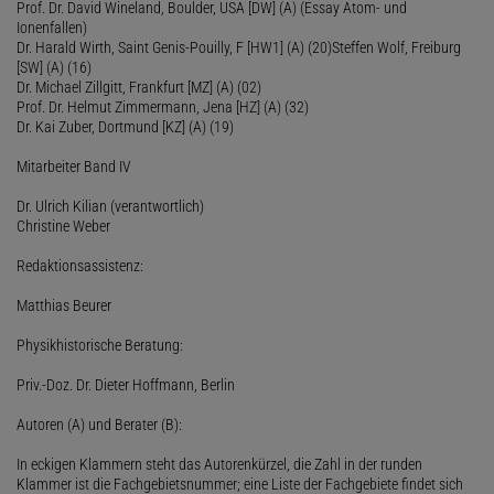
Prof. Dr. David Wineland, Boulder, USA [DW] (A) (Essay Atom- und
Ionenfallen)
Dr. Harald Wirth, Saint Genis-Pouilly, F [HW1] (A) (20)Steffen Wolf, Freiburg
[SW] (A) (16)
Dr. Michael Zillgitt, Frankfurt [MZ] (A) (02)
Prof. Dr. Helmut Zimmermann, Jena [HZ] (A) (32)
Dr. Kai Zuber, Dortmund [KZ] (A) (19)
Mitarbeiter Band IV
Dr. Ulrich Kilian (verantwortlich)
Christine Weber
Redaktionsassistenz:
Matthias Beurer
Physikhistorische Beratung:
Priv.-Doz. Dr. Dieter Hoffmann, Berlin
Autoren (A) und Berater (B):
In eckigen Klammern steht das Autorenkürzel, die Zahl in der runden
Klammer ist die Fachgebietsnummer; eine Liste der Fachgebiete findet sich