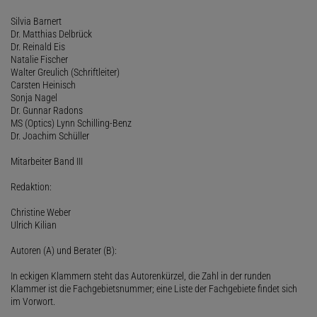
Silvia Barnert
Dr. Matthias Delbrück
Dr. Reinald Eis
Natalie Fischer
Walter Greulich (Schriftleiter)
Carsten Heinisch
Sonja Nagel
Dr. Gunnar Radons
MS (Optics) Lynn Schilling-Benz
Dr. Joachim Schüller
Mitarbeiter Band III
Redaktion:
Christine Weber
Ulrich Kilian
Autoren (A) und Berater (B):
In eckigen Klammern steht das Autorenkürzel, die Zahl in der runden
Klammer ist die Fachgebietsnummer; eine Liste der Fachgebiete findet sich
im Vorwort.