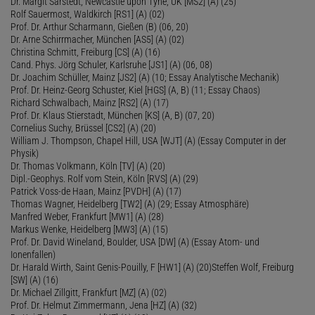
Dr. Margit Sarstedt, Newcastle upon Tyne, UK [MS2] (A) (25)
Rolf Sauermost, Waldkirch [RS1] (A) (02)
Prof. Dr. Arthur Scharmann, Gießen (B) (06, 20)
Dr. Arne Schirrmacher, München [AS5] (A) (02)
Christina Schmitt, Freiburg [CS] (A) (16)
Cand. Phys. Jörg Schuler, Karlsruhe [JS1] (A) (06, 08)
Dr. Joachim Schüller, Mainz [JS2] (A) (10; Essay Analytische Mechanik)
Prof. Dr. Heinz-Georg Schuster, Kiel [HGS] (A, B) (11; Essay Chaos)
Richard Schwalbach, Mainz [RS2] (A) (17)
Prof. Dr. Klaus Stierstadt, München [KS] (A, B) (07, 20)
Cornelius Suchy, Brüssel [CS2] (A) (20)
William J. Thompson, Chapel Hill, USA [WJT] (A) (Essay Computer in der
Physik)
Dr. Thomas Volkmann, Köln [TV] (A) (20)
Dipl.-Geophys. Rolf vom Stein, Köln [RVS] (A) (29)
Patrick Voss-de Haan, Mainz [PVDH] (A) (17)
Thomas Wagner, Heidelberg [TW2] (A) (29; Essay Atmosphäre)
Manfred Weber, Frankfurt [MW1] (A) (28)
Markus Wenke, Heidelberg [MW3] (A) (15)
Prof. Dr. David Wineland, Boulder, USA [DW] (A) (Essay Atom- und
Ionenfallen)
Dr. Harald Wirth, Saint Genis-Pouilly, F [HW1] (A) (20)Steffen Wolf, Freiburg
[SW] (A) (16)
Dr. Michael Zillgitt, Frankfurt [MZ] (A) (02)
Prof. Dr. Helmut Zimmermann, Jena [HZ] (A) (32)