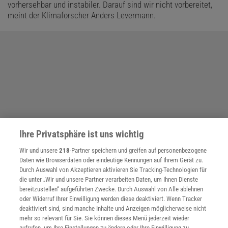
vorhersehbar und instabiler. Darauf sind wir nicht vorbereitet,
meint der Klimaforscher Anders Levermann.
Ihre Privatsphäre ist uns wichtig
Wir und unsere
218
-Partner speichern und greifen auf personenbezogene
Daten wie Browserdaten oder eindeutige Kennungen auf Ihrem Gerät zu.
Durch Auswahl von Akzeptieren aktivieren Sie Tracking-Technologien für
die unter „Wir und unsere Partner verarbeiten Daten, um Ihnen Dienste
bereitzustellen“ aufgeführten Zwecke. Durch Auswahl von Alle ablehnen
oder Widerruf Ihrer Einwilligung werden diese deaktiviert. Wenn Tracker
deaktiviert sind, sind manche Inhalte und Anzeigen möglicherweise nicht
mehr so relevant für Sie. Sie können dieses Menü jederzeit wieder
aufrufen, um Ihre Einstellungen zu ändern oder Ihre Einwilligung zu