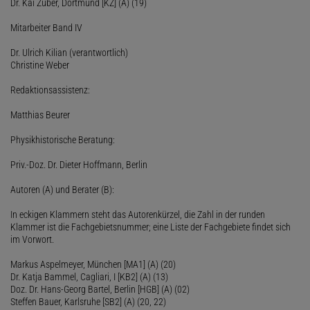
Dr. Kai Zuber, Dortmund [KZ] (A) (19)
Mitarbeiter Band IV
Dr. Ulrich Kilian (verantwortlich)
Christine Weber
Redaktionsassistenz:
Matthias Beurer
Physikhistorische Beratung:
Priv.-Doz. Dr. Dieter Hoffmann, Berlin
Autoren (A) und Berater (B):
In eckigen Klammern steht das Autorenkürzel, die Zahl in der runden
Klammer ist die Fachgebietsnummer; eine Liste der Fachgebiete findet sich
im Vorwort.
Markus Aspelmeyer, München [MA1] (A) (20)
Dr. Katja Bammel, Cagliari, I [KB2] (A) (13)
Doz. Dr. Hans-Georg Bartel, Berlin [HGB] (A) (02)
Steffen Bauer, Karlsruhe [SB2] (A) (20, 22)