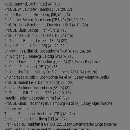
Katja Bammel, Berlin [KB2] (A) (13)
Prof. Dr. W. Bauhofer, Hamburg (B) (20, 22)
Sabine Baumann, Heidelberg [SB] (A) (26)
Dr. Günther Beikert, Viernheim [GB1] (A) (04, 10, 25)
Prof. Dr. Hans Berckhemer, Frankfurt [HB1] (A, B) (29)
Prof. Dr. Klaus Bethge, Frankfurt (B) (18)
Prof. Tamás S. Biró, Budapest [TB2] (A) (15)
Dr. Thomas Bührke, Leimen [TB] (A) (32)
Angela Burchard, Genf [AB] (A) (20, 22)
Dr. Matthias Delbrück, Dossenheim [MD] (A) (12, 24, 29)
Dr. Wolfgang Eisenberg, Leipzig [WE] (A) (15)
Dr. Frank Eisenhaber, Heidelberg [FE] (A) (27; Essay Biophysik)
Dr. Roger Erb, Kassel [RE1] (A) (33)
Dr. Angelika Fallert-Müller, Groß-Zimmern [AFM] (A) (16, 26)
Dr. Andreas Faulstich, Oberkochen [AF4] (A) (Essay Adaptive Optik)
Prof. Dr. Rudolf Feile, Darmstadt (B) (20, 22)
Stephan Fichtner, Dossenheim [SF] (A) (31)
Dr. Thomas Filk, Freiburg [TF3] (A) (10, 15)
Natalie Fischer, Dossenheim [NF] (A) (32)
Prof. Dr. Klaus Fredenhagen, Hamburg [KF2] (A) (Essay Algebraische
Quantenfeldtheorie)
Thomas Fuhrmann, Heidelberg [TF1] (A) (14)
Christian Fulda, Heidelberg [CF] (A) (07)
Frank Gabler, Frankfurt [FG1] (A) (22; Essay Datenverarbeitungssysteme
künftiger Hochenergie- und Schwerionen-Experimente)