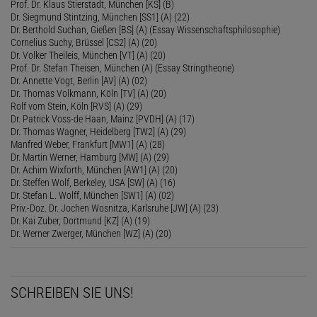
Prof. Dr. Klaus Stierstadt, München [KS] (B)
Dr. Siegmund Stintzing, München [SS1] (A) (22)
Dr. Berthold Suchan, Gießen [BS] (A) (Essay Wissenschaftsphilosophie)
Cornelius Suchy, Brüssel [CS2] (A) (20)
Dr. Volker Theileis, München [VT] (A) (20)
Prof. Dr. Stefan Theisen, München (A) (Essay Stringtheorie)
Dr. Annette Vogt, Berlin [AV] (A) (02)
Dr. Thomas Volkmann, Köln [TV] (A) (20)
Rolf vom Stein, Köln [RVS] (A) (29)
Dr. Patrick Voss-de Haan, Mainz [PVDH] (A) (17)
Dr. Thomas Wagner, Heidelberg [TW2] (A) (29)
Manfred Weber, Frankfurt [MW1] (A) (28)
Dr. Martin Werner, Hamburg [MW] (A) (29)
Dr. Achim Wixforth, München [AW1] (A) (20)
Dr. Steffen Wolf, Berkeley, USA [SW] (A) (16)
Dr. Stefan L. Wolff, München [SW1] (A) (02)
Priv.-Doz. Dr. Jochen Wosnitza, Karlsruhe [JW] (A) (23)
Dr. Kai Zuber, Dortmund [KZ] (A) (19)
Dr. Werner Zwerger, München [WZ] (A) (20)
SCHREIBEN SIE UNS!