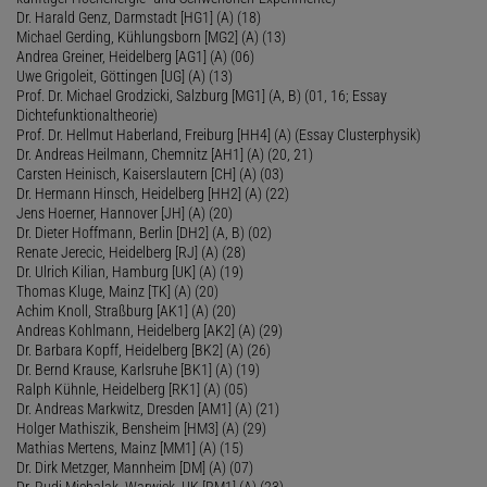
Dr. Harald Genz, Darmstadt [HG1] (A) (18)
Michael Gerding, Kühlungsborn [MG2] (A) (13)
Andrea Greiner, Heidelberg [AG1] (A) (06)
Uwe Grigoleit, Göttingen [UG] (A) (13)
Prof. Dr. Michael Grodzicki, Salzburg [MG1] (A, B) (01, 16; Essay
Dichtefunktionaltheorie)
Prof. Dr. Hellmut Haberland, Freiburg [HH4] (A) (Essay Clusterphysik)
Dr. Andreas Heilmann, Chemnitz [AH1] (A) (20, 21)
Carsten Heinisch, Kaiserslautern [CH] (A) (03)
Dr. Hermann Hinsch, Heidelberg [HH2] (A) (22)
Jens Hoerner, Hannover [JH] (A) (20)
Dr. Dieter Hoffmann, Berlin [DH2] (A, B) (02)
Renate Jerecic, Heidelberg [RJ] (A) (28)
Dr. Ulrich Kilian, Hamburg [UK] (A) (19)
Thomas Kluge, Mainz [TK] (A) (20)
Achim Knoll, Straßburg [AK1] (A) (20)
Andreas Kohlmann, Heidelberg [AK2] (A) (29)
Dr. Barbara Kopff, Heidelberg [BK2] (A) (26)
Dr. Bernd Krause, Karlsruhe [BK1] (A) (19)
Ralph Kühnle, Heidelberg [RK1] (A) (05)
Dr. Andreas Markwitz, Dresden [AM1] (A) (21)
Holger Mathiszik, Bensheim [HM3] (A) (29)
Mathias Mertens, Mainz [MM1] (A) (15)
Dr. Dirk Metzger, Mannheim [DM] (A) (07)
Dr. Rudi Michalak, Warwick, UK [RM1] (A) (23)