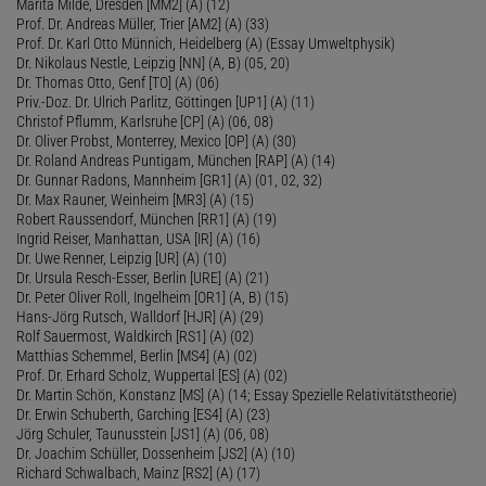
Marita Milde, Dresden [MM2] (A) (12)
Prof. Dr. Andreas Müller, Trier [AM2] (A) (33)
Prof. Dr. Karl Otto Münnich, Heidelberg (A) (Essay Umweltphysik)
Dr. Nikolaus Nestle, Leipzig [NN] (A, B) (05, 20)
Dr. Thomas Otto, Genf [TO] (A) (06)
Priv.-Doz. Dr. Ulrich Parlitz, Göttingen [UP1] (A) (11)
Christof Pflumm, Karlsruhe [CP] (A) (06, 08)
Dr. Oliver Probst, Monterrey, Mexico [OP] (A) (30)
Dr. Roland Andreas Puntigam, München [RAP] (A) (14)
Dr. Gunnar Radons, Mannheim [GR1] (A) (01, 02, 32)
Dr. Max Rauner, Weinheim [MR3] (A) (15)
Robert Raussendorf, München [RR1] (A) (19)
Ingrid Reiser, Manhattan, USA [IR] (A) (16)
Dr. Uwe Renner, Leipzig [UR] (A) (10)
Dr. Ursula Resch-Esser, Berlin [URE] (A) (21)
Dr. Peter Oliver Roll, Ingelheim [OR1] (A, B) (15)
Hans-Jörg Rutsch, Walldorf [HJR] (A) (29)
Rolf Sauermost, Waldkirch [RS1] (A) (02)
Matthias Schemmel, Berlin [MS4] (A) (02)
Prof. Dr. Erhard Scholz, Wuppertal [ES] (A) (02)
Dr. Martin Schön, Konstanz [MS] (A) (14; Essay Spezielle Relativitätstheorie)
Dr. Erwin Schuberth, Garching [ES4] (A) (23)
Jörg Schuler, Taunusstein [JS1] (A) (06, 08)
Dr. Joachim Schüller, Dossenheim [JS2] (A) (10)
Richard Schwalbach, Mainz [RS2] (A) (17)