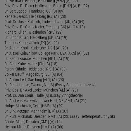
Dr. Hermann Hinsch, Heidelberg [HH2] (A) (22)
Priv.-Doz. Dr. Dieter Hoffmann, Berlin [DH2] (A, B) (02)
Dr. Gert Jacobi, Hamburg [GJ] (B) (09)
Renate Jerecic, Heidelberg [RJ] (A) (28)
Prof. Dr. Josef Kallrath, Ludwigshafen [JK] (A) (04)
Priv.-Doz. Dr. Claus Kiefer, Freiburg [CK] (A) (14, 15)
Richard Kilian, Wiesbaden [RK3] (22)
Dr. Ulrich Kilian, Heidelberg [UK] (A) (19)
Thomas Kluge, Jülich [TK] (A) (20)
Dr. Achim Knoll, Karlsruhe [AK1] (A) (20)
Dr. Alexei Kojevnikov, College Park, USA [AK3] (A) (02)
Dr. Bernd Krause, München [BK1] (A) (19)
Dr. Gero Kube, Mainz [GK] (A) (18)
Ralph Kühnle, Heidelberg [RK1] (A) (05)
Volker Lauff, Magdeburg [VL] (A) (04)
Dr. Anton Lerf, Garching [AL1] (A) (23)
Dr. Detlef Lohse, Twente, NL (A) (Essay Sonolumineszenz)
Priv.-Doz. Dr. Axel Lorke, München [AL] (A) (20)
Prof. Dr. Jan Louis, Halle (A) (Essay Stringtheorie)
Dr. Andreas Markwitz, Lower Hutt, NZ [AM1] (A) (21)
Holger Mathiszik, Celle [HM3] (A) (29)
Dr. Dirk Metzger, Mannheim [DM] (A) (07)
Dr. Rudi Michalak, Dresden [RM1] (A) (23; Essay Tieftemperaturphysik)
Günter Milde, Dresden [GM1] (A) (12)
Helmut Milde, Dresden [HM1] (A) (09)