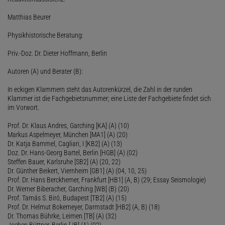
Matthias Beurer
Physikhistorische Beratung:
Priv.-Doz. Dr. Dieter Hoffmann, Berlin
Autoren (A) und Berater (B):
In eckigen Klammern steht das Autorenkürzel, die Zahl in der runden
Klammer ist die Fachgebietsnummer; eine Liste der Fachgebiete findet sich
im Vorwort.
Prof. Dr. Klaus Andres, Garching [KA] (A) (10)
Markus Aspelmeyer, München [MA1] (A) (20)
Dr. Katja Bammel, Cagliari, I [KB2] (A) (13)
Doz. Dr. Hans-Georg Bartel, Berlin [HGB] (A) (02)
Steffen Bauer, Karlsruhe [SB2] (A) (20, 22)
Dr. Günther Beikert, Viernheim [GB1] (A) (04, 10, 25)
Prof. Dr. Hans Berckhemer, Frankfurt [HB1] (A, B) (29; Essay Seismologie)
Dr. Werner Biberacher, Garching [WB] (B) (20)
Prof. Tamás S. Biró, Budapest [TB2] (A) (15)
Prof. Dr. Helmut Bokemeyer, Darmstadt [HB2] (A, B) (18)
Dr. Thomas Bührke, Leimen [TB] (A) (32)
Jochen Büttner, Berlin [JB] (A) (02)