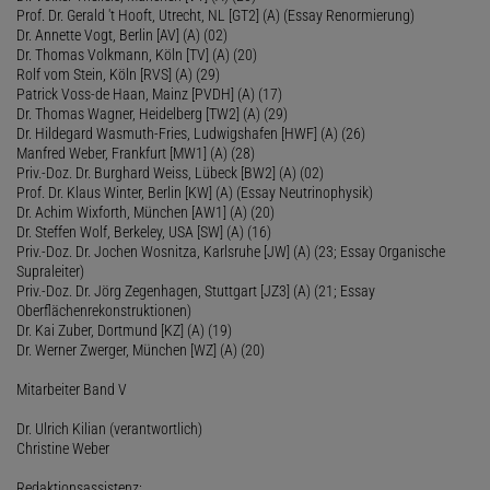
Prof. Dr. Gerald 't Hooft, Utrecht, NL [GT2] (A) (Essay Renormierung)
Dr. Annette Vogt, Berlin [AV] (A) (02)
Dr. Thomas Volkmann, Köln [TV] (A) (20)
Rolf vom Stein, Köln [RVS] (A) (29)
Patrick Voss-de Haan, Mainz [PVDH] (A) (17)
Dr. Thomas Wagner, Heidelberg [TW2] (A) (29)
Dr. Hildegard Wasmuth-Fries, Ludwigshafen [HWF] (A) (26)
Manfred Weber, Frankfurt [MW1] (A) (28)
Priv.-Doz. Dr. Burghard Weiss, Lübeck [BW2] (A) (02)
Prof. Dr. Klaus Winter, Berlin [KW] (A) (Essay Neutrinophysik)
Dr. Achim Wixforth, München [AW1] (A) (20)
Dr. Steffen Wolf, Berkeley, USA [SW] (A) (16)
Priv.-Doz. Dr. Jochen Wosnitza, Karlsruhe [JW] (A) (23; Essay Organische
Supraleiter)
Priv.-Doz. Dr. Jörg Zegenhagen, Stuttgart [JZ3] (A) (21; Essay
Oberflächenrekonstruktionen)
Dr. Kai Zuber, Dortmund [KZ] (A) (19)
Dr. Werner Zwerger, München [WZ] (A) (20)
Mitarbeiter Band V
Dr. Ulrich Kilian (verantwortlich)
Christine Weber
Redaktionsassistenz: