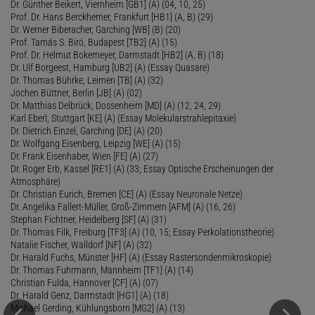
Dr. Günther Beikert, Viernheim [GB1] (A) (04, 10, 25)
Prof. Dr. Hans Berckhemer, Frankfurt [HB1] (A, B) (29)
Dr. Werner Biberacher, Garching [WB] (B) (20)
Prof. Tamás S. Biró, Budapest [TB2] (A) (15)
Prof. Dr. Helmut Bokemeyer, Darmstadt [HB2] (A, B) (18)
Dr. Ulf Borgeest, Hamburg [UB2] (A) (Essay Quasare)
Dr. Thomas Bührke, Leimen [TB] (A) (32)
Jochen Büttner, Berlin [JB] (A) (02)
Dr. Matthias Delbrück, Dossenheim [MD] (A) (12, 24, 29)
Karl Eberl, Stuttgart [KE] (A) (Essay Molekularstrahlepitaxie)
Dr. Dietrich Einzel, Garching [DE] (A) (20)
Dr. Wolfgang Eisenberg, Leipzig [WE] (A) (15)
Dr. Frank Eisenhaber, Wien [FE] (A) (27)
Dr. Roger Erb, Kassel [RE1] (A) (33; Essay Optische Erscheinungen der
Atmosphäre)
Dr. Christian Eurich, Bremen [CE] (A) (Essay Neuronale Netze)
Dr. Angelika Fallert-Müller, Groß-Zimmern [AFM] (A) (16, 26)
Stephan Fichtner, Heidelberg [SF] (A) (31)
Dr. Thomas Filk, Freiburg [TF3] (A) (10, 15; Essay Perkolationstheorie)
Natalie Fischer, Walldorf [NF] (A) (32)
Dr. Harald Fuchs, Münster [HF] (A) (Essay Rastersondenmikroskopie)
Dr. Thomas Fuhrmann, Mannheim [TF1] (A) (14)
Christian Fulda, Hannover [CF] (A) (07)
Dr. Harald Genz, Darmstadt [HG1] (A) (18)
Michael Gerding, Kühlungsborn [MG2] (A) (13)