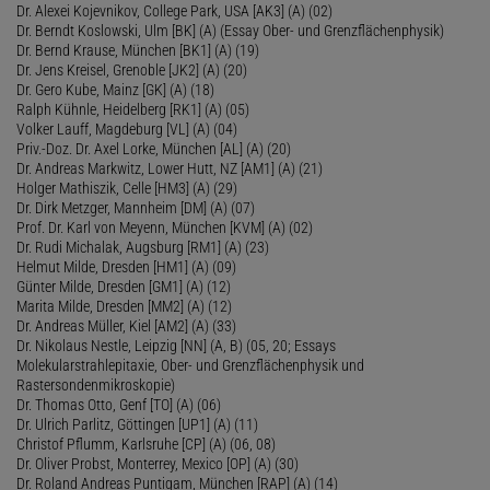
Dr. Alexei Kojevnikov, College Park, USA [AK3] (A) (02)
Dr. Berndt Koslowski, Ulm [BK] (A) (Essay Ober- und Grenzflächenphysik)
Dr. Bernd Krause, München [BK1] (A) (19)
Dr. Jens Kreisel, Grenoble [JK2] (A) (20)
Dr. Gero Kube, Mainz [GK] (A) (18)
Ralph Kühnle, Heidelberg [RK1] (A) (05)
Volker Lauff, Magdeburg [VL] (A) (04)
Priv.-Doz. Dr. Axel Lorke, München [AL] (A) (20)
Dr. Andreas Markwitz, Lower Hutt, NZ [AM1] (A) (21)
Holger Mathiszik, Celle [HM3] (A) (29)
Dr. Dirk Metzger, Mannheim [DM] (A) (07)
Prof. Dr. Karl von Meyenn, München [KVM] (A) (02)
Dr. Rudi Michalak, Augsburg [RM1] (A) (23)
Helmut Milde, Dresden [HM1] (A) (09)
Günter Milde, Dresden [GM1] (A) (12)
Marita Milde, Dresden [MM2] (A) (12)
Dr. Andreas Müller, Kiel [AM2] (A) (33)
Dr. Nikolaus Nestle, Leipzig [NN] (A, B) (05, 20; Essays
Molekularstrahlepitaxie, Ober- und Grenzflächenphysik und
Rastersondenmikroskopie)
Dr. Thomas Otto, Genf [TO] (A) (06)
Dr. Ulrich Parlitz, Göttingen [UP1] (A) (11)
Christof Pflumm, Karlsruhe [CP] (A) (06, 08)
Dr. Oliver Probst, Monterrey, Mexico [OP] (A) (30)
Dr. Roland Andreas Puntigam, München [RAP] (A) (14)