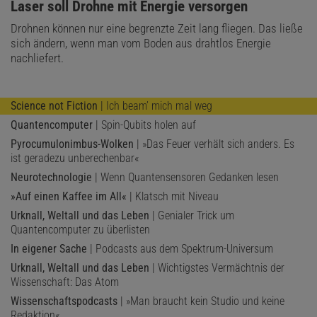
:
Laser soll Drohne mit Energie versorgen
Drohnen können nur eine begrenzte Zeit lang fliegen. Das ließe
sich ändern, wenn man vom Boden aus drahtlos Energie
nachliefert.
Science not Fiction
| Ich beam’ mich mal weg
Quantencomputer
| Spin-Qubits holen auf
Pyrocumulonimbus-Wolken
| »Das Feuer verhält sich anders. Es
ist geradezu unberechenbar«
Neurotechnologie
| Wenn Quantensensoren Gedanken lesen
»Auf einen Kaffee im All«
| Klatsch mit Niveau
Urknall, Weltall und das Leben
| Genialer Trick um
Quantencomputer zu überlisten
In eigener Sache
| Podcasts aus dem Spektrum-Universum
Urknall, Weltall und das Leben
| Wichtigstes Vermächtnis der
Wissenschaft: Das Atom
Wissenschaftspodcasts
| »Man braucht kein Studio und keine
Redaktion«