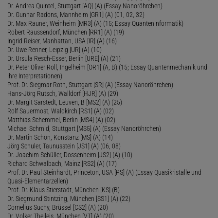
Dr. Andrea Quintel, Stuttgart [AQ] (A) (Essay Nanoröhrchen)
Dr. Gunnar Radons, Mannheim [GR1] (A) (01, 02, 32)
Dr. Max Rauner, Weinheim [MR3] (A) (15; Essay Quanteninformatik)
Robert Raussendorf, München [RR1] (A) (19)
Ingrid Reiser, Manhattan, USA [IR] (A) (16)
Dr. Uwe Renner, Leipzig [UR] (A) (10)
Dr. Ursula Resch-Esser, Berlin [URE] (A) (21)
Dr. Peter Oliver Roll, Ingelheim [OR1] (A, B) (15; Essay Quantenmechanik und
ihre Interpretationen)
Prof. Dr. Siegmar Roth, Stuttgart [SR] (A) (Essay Nanoröhrchen)
Hans-Jörg Rutsch, Walldorf [HJR] (A) (29)
Dr. Margit Sarstedt, Leuven, B [MS2] (A) (25)
Rolf Sauermost, Waldkirch [RS1] (A) (02)
Matthias Schemmel, Berlin [MS4] (A) (02)
Michael Schmid, Stuttgart [MS5] (A) (Essay Nanoröhrchen)
Dr. Martin Schön, Konstanz [MS] (A) (14)
Jörg Schuler, Taunusstein [JS1] (A) (06, 08)
Dr. Joachim Schüller, Dossenheim [JS2] (A) (10)
Richard Schwalbach, Mainz [RS2] (A) (17)
Prof. Dr. Paul Steinhardt, Princeton, USA [PS] (A) (Essay Quasikristalle und
Quasi-Elementarzellen)
Prof. Dr. Klaus Stierstadt, München [KS] (B)
Dr. Siegmund Stintzing, München [SS1] (A) (22)
Cornelius Suchy, Brüssel [CS2] (A) (20)
Dr. Volker Theileis, München [VT] (A) (20)