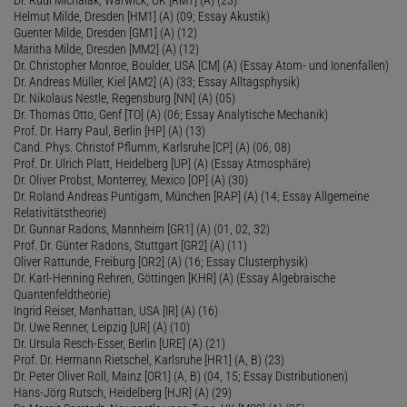
Helmut Milde, Dresden [HM1] (A) (09; Essay Akustik)
Guenter Milde, Dresden [GM1] (A) (12)
Maritha Milde, Dresden [MM2] (A) (12)
Dr. Christopher Monroe, Boulder, USA [CM] (A) (Essay Atom- und Ionenfallen)
Dr. Andreas Müller, Kiel [AM2] (A) (33; Essay Alltagsphysik)
Dr. Nikolaus Nestle, Regensburg [NN] (A) (05)
Dr. Thomas Otto, Genf [TO] (A) (06; Essay Analytische Mechanik)
Prof. Dr. Harry Paul, Berlin [HP] (A) (13)
Cand. Phys. Christof Pflumm, Karlsruhe [CP] (A) (06, 08)
Prof. Dr. Ulrich Platt, Heidelberg [UP] (A) (Essay Atmosphäre)
Dr. Oliver Probst, Monterrey, Mexico [OP] (A) (30)
Dr. Roland Andreas Puntigam, München [RAP] (A) (14; Essay Allgemeine
Relativitätstheorie)
Dr. Gunnar Radons, Mannheim [GR1] (A) (01, 02, 32)
Prof. Dr. Günter Radons, Stuttgart [GR2] (A) (11)
Oliver Rattunde, Freiburg [OR2] (A) (16; Essay Clusterphysik)
Dr. Karl-Henning Rehren, Göttingen [KHR] (A) (Essay Algebraische
Quantenfeldtheorie)
Ingrid Reiser, Manhattan, USA [IR] (A) (16)
Dr. Uwe Renner, Leipzig [UR] (A) (10)
Dr. Ursula Resch-Esser, Berlin [URE] (A) (21)
Prof. Dr. Hermann Rietschel, Karlsruhe [HR1] (A, B) (23)
Dr. Peter Oliver Roll, Mainz [OR1] (A, B) (04, 15; Essay Distributionen)
Hans-Jörg Rutsch, Heidelberg [HJR] (A) (29)