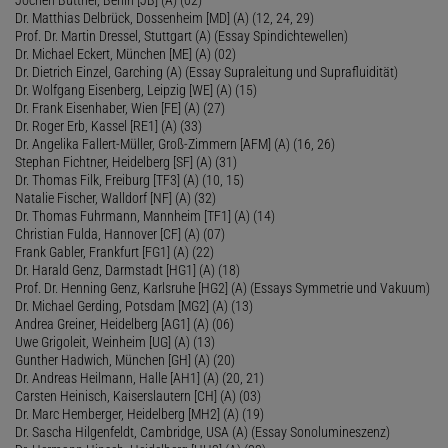
Dr. Matthias Delbrück, Dossenheim [MD] (A) (12, 24, 29)
Prof. Dr. Martin Dressel, Stuttgart (A) (Essay Spindichtewellen)
Dr. Michael Eckert, München [ME] (A) (02)
Dr. Dietrich Einzel, Garching (A) (Essay Supraleitung und Suprafluidität)
Dr. Wolfgang Eisenberg, Leipzig [WE] (A) (15)
Dr. Frank Eisenhaber, Wien [FE] (A) (27)
Dr. Roger Erb, Kassel [RE1] (A) (33)
Dr. Angelika Fallert-Müller, Groß-Zimmern [AFM] (A) (16, 26)
Stephan Fichtner, Heidelberg [SF] (A) (31)
Dr. Thomas Filk, Freiburg [TF3] (A) (10, 15)
Natalie Fischer, Walldorf [NF] (A) (32)
Dr. Thomas Fuhrmann, Mannheim [TF1] (A) (14)
Christian Fulda, Hannover [CF] (A) (07)
Frank Gabler, Frankfurt [FG1] (A) (22)
Dr. Harald Genz, Darmstadt [HG1] (A) (18)
Prof. Dr. Henning Genz, Karlsruhe [HG2] (A) (Essays Symmetrie und Vakuum)
Dr. Michael Gerding, Potsdam [MG2] (A) (13)
Andrea Greiner, Heidelberg [AG1] (A) (06)
Uwe Grigoleit, Weinheim [UG] (A) (13)
Gunther Hadwich, München [GH] (A) (20)
Dr. Andreas Heilmann, Halle [AH1] (A) (20, 21)
Carsten Heinisch, Kaiserslautern [CH] (A) (03)
Dr. Marc Hemberger, Heidelberg [MH2] (A) (19)
Dr. Sascha Hilgenfeldt, Cambridge, USA (A) (Essay Sonolumineszenz)