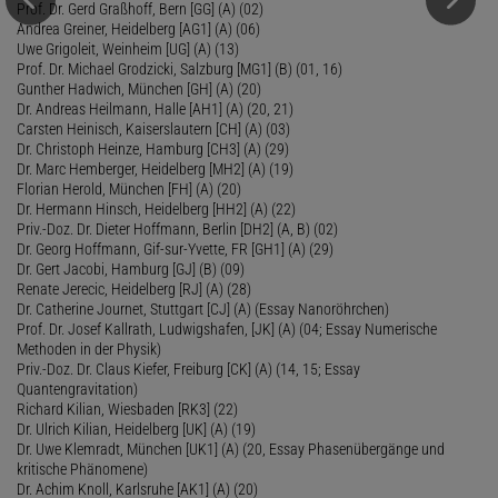
Prof. Dr. Gerd Graßhoff, Bern [GG] (A) (02)
Andrea Greiner, Heidelberg [AG1] (A) (06)
Uwe Grigoleit, Weinheim [UG] (A) (13)
Prof. Dr. Michael Grodzicki, Salzburg [MG1] (B) (01, 16)
Gunther Hadwich, München [GH] (A) (20)
Dr. Andreas Heilmann, Halle [AH1] (A) (20, 21)
Carsten Heinisch, Kaiserslautern [CH] (A) (03)
Dr. Christoph Heinze, Hamburg [CH3] (A) (29)
Dr. Marc Hemberger, Heidelberg [MH2] (A) (19)
Florian Herold, München [FH] (A) (20)
Dr. Hermann Hinsch, Heidelberg [HH2] (A) (22)
Priv.-Doz. Dr. Dieter Hoffmann, Berlin [DH2] (A, B) (02)
Dr. Georg Hoffmann, Gif-sur-Yvette, FR [GH1] (A) (29)
Dr. Gert Jacobi, Hamburg [GJ] (B) (09)
Renate Jerecic, Heidelberg [RJ] (A) (28)
Dr. Catherine Journet, Stuttgart [CJ] (A) (Essay Nanoröhrchen)
Prof. Dr. Josef Kallrath, Ludwigshafen, [JK] (A) (04; Essay Numerische
Methoden in der Physik)
Priv.-Doz. Dr. Claus Kiefer, Freiburg [CK] (A) (14, 15; Essay
Quantengravitation)
Richard Kilian, Wiesbaden [RK3] (22)
Dr. Ulrich Kilian, Heidelberg [UK] (A) (19)
Dr. Uwe Klemradt, München [UK1] (A) (20, Essay Phasenübergänge und
kritische Phänomene)
Dr. Achim Knoll, Karlsruhe [AK1] (A) (20)