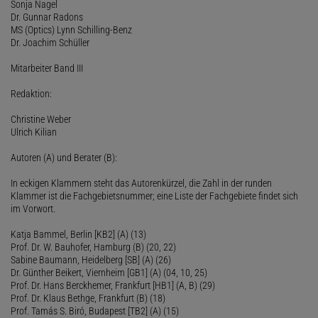
Sonja Nagel
Dr. Gunnar Radons
MS (Optics) Lynn Schilling-Benz
Dr. Joachim Schüller
Mitarbeiter Band III
Redaktion:
Christine Weber
Ulrich Kilian
Autoren (A) und Berater (B):
In eckigen Klammern steht das Autorenkürzel, die Zahl in der runden
Klammer ist die Fachgebietsnummer; eine Liste der Fachgebiete findet sich
im Vorwort.
Katja Bammel, Berlin [KB2] (A) (13)
Prof. Dr. W. Bauhofer, Hamburg (B) (20, 22)
Sabine Baumann, Heidelberg [SB] (A) (26)
Dr. Günther Beikert, Viernheim [GB1] (A) (04, 10, 25)
Prof. Dr. Hans Berckhemer, Frankfurt [HB1] (A, B) (29)
Prof. Dr. Klaus Bethge, Frankfurt (B) (18)
Prof. Tamás S. Biró, Budapest [TB2] (A) (15)