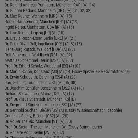
Dr. Roland Andreas Puntigam, München [RAP] (A) (14)
Dr. Gunnar Radons, Mannheim [GR1] (A) (01, 02, 32)
Dr. Max Rauner, Weinheim [MR3] (A) (15)
Robert Raussendorf, München [RR1] (A) (19)
Ingrid Reiser, Manhattan, USA [IR] (A) (16)
Dr. Uwe Renner, Leipzig [UR] (A) (10)
Dr. Ursula Resch-Esser, Berlin [URE] (A) (21)
Dr. Peter Oliver Roll, Ingelheim [OR1] (A, B) (15)
Hans-Jörg Rutsch, Walldorf [HJR] (A) (29)
Rolf Sauermost, Waldkirch [RS1] (A) (02)
Matthias Schemmel, Berlin [MS4] (A) (02)
Prof. Dr. Erhard Scholz, Wuppertal [ES] (A) (02)
Dr. Martin Schön, Konstanz [MS] (A) (14; Essay Spezielle Relativitätstheorie)
Dr. Erwin Schuberth, Garching [ES4] (A) (23)
Jörg Schuler, Taunusstein [JS1] (A) (06, 08)
Dr. Joachim Schüller, Dossenheim [JS2] (A) (10)
Richard Schwalbach, Mainz [RS2] (A) (17)
Prof. Dr. Klaus Stierstadt, München [KS] (B)
Dr. Siegmund Stintzing, München [SS1] (A) (22)
Dr. Berthold Suchan, Gießen [BS] (A) (Essay Wissenschaftsphilosophie)
Cornelius Suchy, Brüssel [CS2] (A) (20)
Dr. Volker Theileis, München [VT] (A) (20)
Prof. Dr. Stefan Theisen, München (A) (Essay Stringtheorie)
Dr. Annette Vogt, Berlin [AV] (A) (02)
Dr. Thomas Volkmann, Köln [TV] (A) (20)