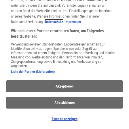
widerrufen, indem Sie auf den Link Voreinstellungen verwalten am
unteren Rand der Webseite klicken. Ihre Einstellungen gelten innerhalb
unseres Website. Weitere Informationen finden Sie in unserer
Datenschutzerklärung.
Datenschutz
Impressum
Wir und unsere Partner verarbeiten Daten, um Folgendes
bereitzustellen:
Verwendung genauer Standortdaten. Endgeräteeigenschaften zur
Identifikation aktiv abfragen. Speichern von oder Zugriff auf
Kosmologie
Informationen auf einem Endgerät. Personalisierte Werbung und Inhalte,
Messung von Werbeleistung und der Performance von Inhalten,
Der Weltraum - unendliche Weiten. Doch Teleskope und Sonden
Zielgruppenforschung sowie Entwicklung und Verbesserung von
dringen immer näher an den Ursprung des Universums heran.
Angeboten.
Liste der Partner (Lieferanten)
Akzeptieren
Alle ablehnen
Zwecke anzeigen