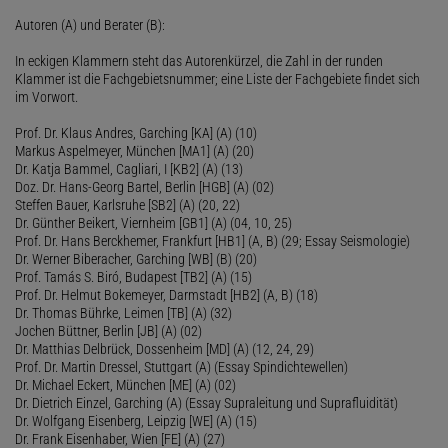
Autoren (A) und Berater (B):
In eckigen Klammern steht das Autorenkürzel, die Zahl in der runden
Klammer ist die Fachgebietsnummer; eine Liste der Fachgebiete findet sich
im Vorwort.
Prof. Dr. Klaus Andres, Garching [KA] (A) (10)
Markus Aspelmeyer, München [MA1] (A) (20)
Dr. Katja Bammel, Cagliari, I [KB2] (A) (13)
Doz. Dr. Hans-Georg Bartel, Berlin [HGB] (A) (02)
Steffen Bauer, Karlsruhe [SB2] (A) (20, 22)
Dr. Günther Beikert, Viernheim [GB1] (A) (04, 10, 25)
Prof. Dr. Hans Berckhemer, Frankfurt [HB1] (A, B) (29; Essay Seismologie)
Dr. Werner Biberacher, Garching [WB] (B) (20)
Prof. Tamás S. Biró, Budapest [TB2] (A) (15)
Prof. Dr. Helmut Bokemeyer, Darmstadt [HB2] (A, B) (18)
Dr. Thomas Bührke, Leimen [TB] (A) (32)
Jochen Büttner, Berlin [JB] (A) (02)
Dr. Matthias Delbrück, Dossenheim [MD] (A) (12, 24, 29)
Prof. Dr. Martin Dressel, Stuttgart (A) (Essay Spindichtewellen)
Dr. Michael Eckert, München [ME] (A) (02)
Dr. Dietrich Einzel, Garching (A) (Essay Supraleitung und Suprafluidität)
Dr. Wolfgang Eisenberg, Leipzig [WE] (A) (15)
Dr. Frank Eisenhaber, Wien [FE] (A) (27)