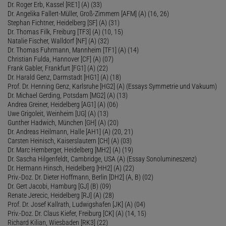
Dr. Roger Erb, Kassel [RE1] (A) (33)
Dr. Angelika Fallert-Müller, Groß-Zimmern [AFM] (A) (16, 26)
Stephan Fichtner, Heidelberg [SF] (A) (31)
Dr. Thomas Filk, Freiburg [TF3] (A) (10, 15)
Natalie Fischer, Walldorf [NF] (A) (32)
Dr. Thomas Fuhrmann, Mannheim [TF1] (A) (14)
Christian Fulda, Hannover [CF] (A) (07)
Frank Gabler, Frankfurt [FG1] (A) (22)
Dr. Harald Genz, Darmstadt [HG1] (A) (18)
Prof. Dr. Henning Genz, Karlsruhe [HG2] (A) (Essays Symmetrie und Vakuum)
Dr. Michael Gerding, Potsdam [MG2] (A) (13)
Andrea Greiner, Heidelberg [AG1] (A) (06)
Uwe Grigoleit, Weinheim [UG] (A) (13)
Gunther Hadwich, München [GH] (A) (20)
Dr. Andreas Heilmann, Halle [AH1] (A) (20, 21)
Carsten Heinisch, Kaiserslautern [CH] (A) (03)
Dr. Marc Hemberger, Heidelberg [MH2] (A) (19)
Dr. Sascha Hilgenfeldt, Cambridge, USA (A) (Essay Sonolumineszenz)
Dr. Hermann Hinsch, Heidelberg [HH2] (A) (22)
Priv.-Doz. Dr. Dieter Hoffmann, Berlin [DH2] (A, B) (02)
Dr. Gert Jacobi, Hamburg [GJ] (B) (09)
Renate Jerecic, Heidelberg [RJ] (A) (28)
Prof. Dr. Josef Kallrath, Ludwigshafen [JK] (A) (04)
Priv.-Doz. Dr. Claus Kiefer, Freiburg [CK] (A) (14, 15)
Richard Kilian, Wiesbaden [RK3] (22)