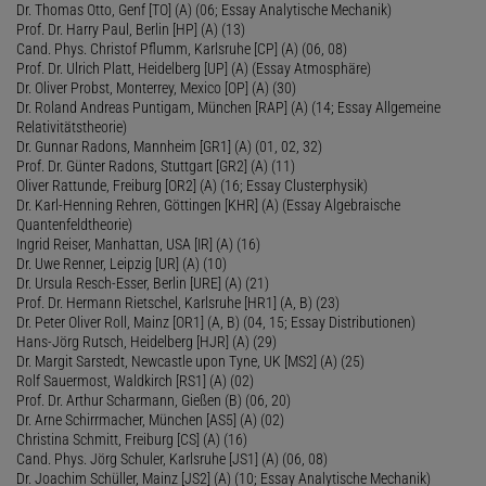
Dr. Thomas Otto, Genf [TO] (A) (06; Essay Analytische Mechanik)
Prof. Dr. Harry Paul, Berlin [HP] (A) (13)
Cand. Phys. Christof Pflumm, Karlsruhe [CP] (A) (06, 08)
Prof. Dr. Ulrich Platt, Heidelberg [UP] (A) (Essay Atmosphäre)
Dr. Oliver Probst, Monterrey, Mexico [OP] (A) (30)
Dr. Roland Andreas Puntigam, München [RAP] (A) (14; Essay Allgemeine
Relativitätstheorie)
Dr. Gunnar Radons, Mannheim [GR1] (A) (01, 02, 32)
Prof. Dr. Günter Radons, Stuttgart [GR2] (A) (11)
Oliver Rattunde, Freiburg [OR2] (A) (16; Essay Clusterphysik)
Dr. Karl-Henning Rehren, Göttingen [KHR] (A) (Essay Algebraische
Quantenfeldtheorie)
Ingrid Reiser, Manhattan, USA [IR] (A) (16)
Dr. Uwe Renner, Leipzig [UR] (A) (10)
Dr. Ursula Resch-Esser, Berlin [URE] (A) (21)
Prof. Dr. Hermann Rietschel, Karlsruhe [HR1] (A, B) (23)
Dr. Peter Oliver Roll, Mainz [OR1] (A, B) (04, 15; Essay Distributionen)
Hans-Jörg Rutsch, Heidelberg [HJR] (A) (29)
Dr. Margit Sarstedt, Newcastle upon Tyne, UK [MS2] (A) (25)
Rolf Sauermost, Waldkirch [RS1] (A) (02)
Prof. Dr. Arthur Scharmann, Gießen (B) (06, 20)
Dr. Arne Schirrmacher, München [AS5] (A) (02)
Christina Schmitt, Freiburg [CS] (A) (16)
Cand. Phys. Jörg Schuler, Karlsruhe [JS1] (A) (06, 08)
Dr. Joachim Schüller, Mainz [JS2] (A) (10; Essay Analytische Mechanik)