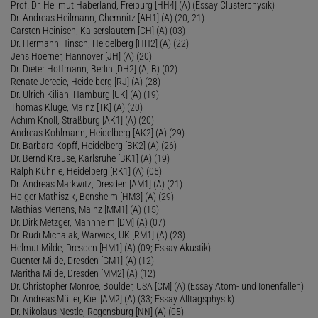
Prof. Dr. Hellmut Haberland, Freiburg [HH4] (A) (Essay Clusterphysik)
Dr. Andreas Heilmann, Chemnitz [AH1] (A) (20, 21)
Carsten Heinisch, Kaiserslautern [CH] (A) (03)
Dr. Hermann Hinsch, Heidelberg [HH2] (A) (22)
Jens Hoerner, Hannover [JH] (A) (20)
Dr. Dieter Hoffmann, Berlin [DH2] (A, B) (02)
Renate Jerecic, Heidelberg [RJ] (A) (28)
Dr. Ulrich Kilian, Hamburg [UK] (A) (19)
Thomas Kluge, Mainz [TK] (A) (20)
Achim Knoll, Straßburg [AK1] (A) (20)
Andreas Kohlmann, Heidelberg [AK2] (A) (29)
Dr. Barbara Kopff, Heidelberg [BK2] (A) (26)
Dr. Bernd Krause, Karlsruhe [BK1] (A) (19)
Ralph Kühnle, Heidelberg [RK1] (A) (05)
Dr. Andreas Markwitz, Dresden [AM1] (A) (21)
Holger Mathiszik, Bensheim [HM3] (A) (29)
Mathias Mertens, Mainz [MM1] (A) (15)
Dr. Dirk Metzger, Mannheim [DM] (A) (07)
Dr. Rudi Michalak, Warwick, UK [RM1] (A) (23)
Helmut Milde, Dresden [HM1] (A) (09; Essay Akustik)
Guenter Milde, Dresden [GM1] (A) (12)
Maritha Milde, Dresden [MM2] (A) (12)
Dr. Christopher Monroe, Boulder, USA [CM] (A) (Essay Atom- und Ionenfallen)
Dr. Andreas Müller, Kiel [AM2] (A) (33; Essay Alltagsphysik)
Dr. Nikolaus Nestle, Regensburg [NN] (A) (05)