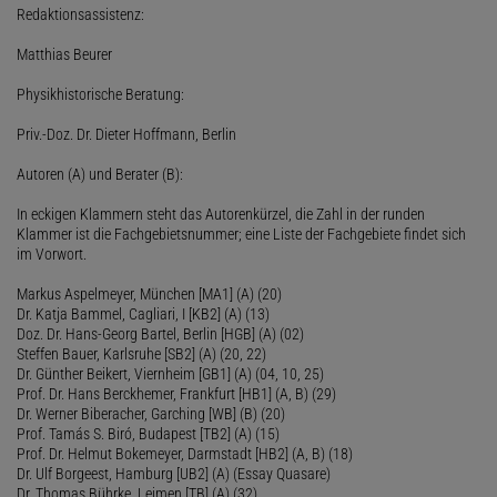
Redaktionsassistenz:
Matthias Beurer
Physikhistorische Beratung:
Priv.-Doz. Dr. Dieter Hoffmann, Berlin
Autoren (A) und Berater (B):
In eckigen Klammern steht das Autorenkürzel, die Zahl in der runden
Klammer ist die Fachgebietsnummer; eine Liste der Fachgebiete findet sich
im Vorwort.
Markus Aspelmeyer, München [MA1] (A) (20)
Dr. Katja Bammel, Cagliari, I [KB2] (A) (13)
Doz. Dr. Hans-Georg Bartel, Berlin [HGB] (A) (02)
Steffen Bauer, Karlsruhe [SB2] (A) (20, 22)
Dr. Günther Beikert, Viernheim [GB1] (A) (04, 10, 25)
Prof. Dr. Hans Berckhemer, Frankfurt [HB1] (A, B) (29)
Dr. Werner Biberacher, Garching [WB] (B) (20)
Prof. Tamás S. Biró, Budapest [TB2] (A) (15)
Prof. Dr. Helmut Bokemeyer, Darmstadt [HB2] (A, B) (18)
Dr. Ulf Borgeest, Hamburg [UB2] (A) (Essay Quasare)
Dr. Thomas Bührke, Leimen [TB] (A) (32)