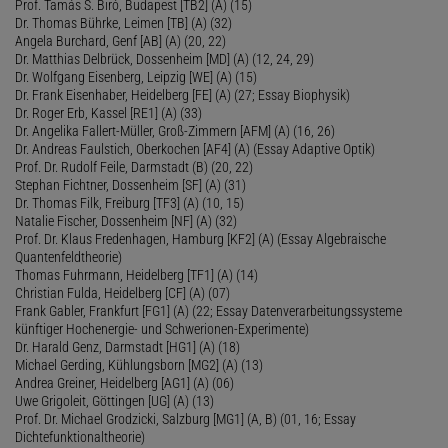
Prof. Tamás S. Biró, Budapest [TB2] (A) (15)
Dr. Thomas Bührke, Leimen [TB] (A) (32)
Angela Burchard, Genf [AB] (A) (20, 22)
Dr. Matthias Delbrück, Dossenheim [MD] (A) (12, 24, 29)
Dr. Wolfgang Eisenberg, Leipzig [WE] (A) (15)
Dr. Frank Eisenhaber, Heidelberg [FE] (A) (27; Essay Biophysik)
Dr. Roger Erb, Kassel [RE1] (A) (33)
Dr. Angelika Fallert-Müller, Groß-Zimmern [AFM] (A) (16, 26)
Dr. Andreas Faulstich, Oberkochen [AF4] (A) (Essay Adaptive Optik)
Prof. Dr. Rudolf Feile, Darmstadt (B) (20, 22)
Stephan Fichtner, Dossenheim [SF] (A) (31)
Dr. Thomas Filk, Freiburg [TF3] (A) (10, 15)
Natalie Fischer, Dossenheim [NF] (A) (32)
Prof. Dr. Klaus Fredenhagen, Hamburg [KF2] (A) (Essay Algebraische
Quantenfeldtheorie)
Thomas Fuhrmann, Heidelberg [TF1] (A) (14)
Christian Fulda, Heidelberg [CF] (A) (07)
Frank Gabler, Frankfurt [FG1] (A) (22; Essay Datenverarbeitungssysteme
künftiger Hochenergie- und Schwerionen-Experimente)
Dr. Harald Genz, Darmstadt [HG1] (A) (18)
Michael Gerding, Kühlungsborn [MG2] (A) (13)
Andrea Greiner, Heidelberg [AG1] (A) (06)
Uwe Grigoleit, Göttingen [UG] (A) (13)
Prof. Dr. Michael Grodzicki, Salzburg [MG1] (A, B) (01, 16; Essay
Dichtefunktionaltheorie)