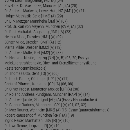
Volker Lauff, Magdeburg [VL] (A) (04)
Priv.-Doz. Dr. Axel Lorke, München [AL] (A) (20)
Dr. Andreas Markwitz, Lower Hutt, NZ [AM1] (A) (21)
Holger Mathiszik, Celle [HM3] (A) (29)
Dr. Dirk Metzger, Mannheim [DM] (A) (07)
Prof. Dr. Karl von Meyenn, München [KVM] (A) (02)
Dr. Rudi Michalak, Augsburg [RM1] (A) (23)
Helmut Milde, Dresden [HM1] (A) (09)
Günter Milde, Dresden [GM1] (A) (12)
Marita Milde, Dresden [MM2] (A) (12)
Dr. Andreas Müller, Kiel [AM2] (A) (33)
Dr. Nikolaus Nestle, Leipzig [NN] (A, B) (05, 20; Essays
Molekularstrahlepitaxie, Ober- und Grenzflächenphysik und
Rastersondenmikroskopie)
Dr. Thomas Otto, Genf [TO] (A) (06)
Dr. Ulrich Parlitz, Göttingen [UP1] (A) (11)
Christof Pflumm, Karlsruhe [CP] (A) (06, 08)
Dr. Oliver Probst, Monterrey, Mexico [OP] (A) (30)
Dr. Roland Andreas Puntigam, München [RAP] (A) (14)
Dr. Andrea Quintel, Stuttgart [AQ] (A) (Essay Nanoröhrchen)
Dr. Gunnar Radons, Mannheim [GR1] (A) (01, 02, 32)
Dr. Max Rauner, Weinheim [MR3] (A) (15; Essay Quanteninformatik)
Robert Raussendorf, München [RR1] (A) (19)
Ingrid Reiser, Manhattan, USA [IR] (A) (16)
Dr. Uwe Renner, Leipzig [UR] (A) (10)