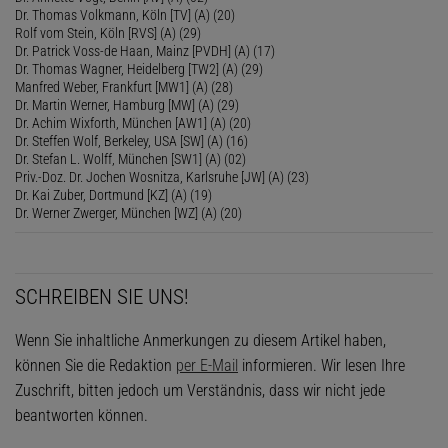
Dr. Thomas Volkmann, Köln [TV] (A) (20)
Rolf vom Stein, Köln [RVS] (A) (29)
Dr. Patrick Voss-de Haan, Mainz [PVDH] (A) (17)
Dr. Thomas Wagner, Heidelberg [TW2] (A) (29)
Manfred Weber, Frankfurt [MW1] (A) (28)
Dr. Martin Werner, Hamburg [MW] (A) (29)
Dr. Achim Wixforth, München [AW1] (A) (20)
Dr. Steffen Wolf, Berkeley, USA [SW] (A) (16)
Dr. Stefan L. Wolff, München [SW1] (A) (02)
Priv.-Doz. Dr. Jochen Wosnitza, Karlsruhe [JW] (A) (23)
Dr. Kai Zuber, Dortmund [KZ] (A) (19)
Dr. Werner Zwerger, München [WZ] (A) (20)
SCHREIBEN SIE UNS!
Wenn Sie inhaltliche Anmerkungen zu diesem Artikel haben,
können Sie die Redaktion
per E-Mail
informieren. Wir lesen Ihre
Zuschrift, bitten jedoch um Verständnis, dass wir nicht jede
beantworten können.