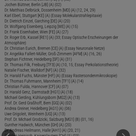
Jochen Büttner, Berlin [JB] (A) (02)
Dr. Matthias Delbrück, Dossenheim [MD] (A) (12, 24, 29)
Karl Eberl, Stuttgart [KE] (A) (Essay Molekularstrahlepitaxie)
Dr. Dietrich Einzel, Garching [DE] (A) (20)
Dr. Wolfgang Eisenberg, Leipzig [WE] (A) (15)
Dr. Frank Eisenhaber, Wien [FE] (A) (27)
Dr. Roger Erb, Kassel [RE1] (A) (33; Essay Optische Erscheinungen der
Atmosphäre)
Dr. Christian Eurich, Bremen [CE] (A) (Essay Neuronale Netze)
Dr. Angelika Fallert-Müller, Groß-Zimmern [AFM] (A) (16, 26)
Stephan Fichtner, Heidelberg [SF] (A) (31)
Dr. Thomas Filk, Freiburg [TF3] (A) (10, 15; Essay Perkolationstheorie)
Natalie Fischer, Walldorf [NF] (A) (32)
Dr. Harald Fuchs, Münster [HF] (A) (Essay Rastersondenmikroskopie)
Dr. Thomas Fuhrmann, Mannheim [TF1] (A) (14)
Christian Fulda, Hannover [CF] (A) (07)
Dr. Harald Genz, Darmstadt [HG1] (A) (18)
Michael Gerding, Kühlungsborn [MG2] (A) (13)
Prof. Dr. Gerd Graßhoff, Bern [GG] (A) (02)
Andrea Greiner, Heidelberg [AG1] (A) (06)
Uwe Grigoleit, Weinheim [UG] (A) (13)
Prof. Dr. Michael Grodzicki, Salzburg [MG1] (B) (01, 16)
Gunther Hadwich, München [GH] (A) (20)
Dr. Andreas Heilmann, Halle [AH1] (A) (20, 21)
Carsten Heinisch, Kaiserslautern [CH] (A) (03)