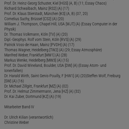
Prof. Dr. Heinz-Georg Schuster, Kiel [HGS] (A, B) (11; Essay Chaos)
Richard Schwalbach, Mainz [RS2] (A) (17)
Prof. Dr. Klaus Stierstadt, München [KS] (A, B) (07, 20)
Cornelius Suchy, Brüssel [CS2] (A) (20)
William J. Thompson, Chapel Hill, USA [WJT] (A) (Essay Computer in der
Physik)
Dr. Thomas Volkmann, Köln [TV] (A) (20)
Dipl.-Geophys. Rolf vom Stein, Köln [RVS] (A) (29)
Patrick Voss-de Haan, Mainz [PVDH] (A) (17)
Thomas Wagner, Heidelberg [TW2] (A) (29; Essay Atmosphäre)
Manfred Weber, Frankfurt [MW1] (A) (28)
Markus Wenke, Heidelberg [MW3] (A) (15)
Prof. Dr. David Wineland, Boulder, USA [DW] (A) (Essay Atom- und
Ionenfallen)
Dr. Harald Wirth, Saint Genis-Pouilly, F [HW1] (A) (20)Steffen Wolf, Freiburg
[SW] (A) (16)
Dr. Michael Zillgitt, Frankfurt [MZ] (A) (02)
Prof. Dr. Helmut Zimmermann, Jena [HZ] (A) (32)
Dr. Kai Zuber, Dortmund [KZ] (A) (19)
Mitarbeiter Band IV
Dr. Ulrich Kilian (verantwortlich)
Christine Weber