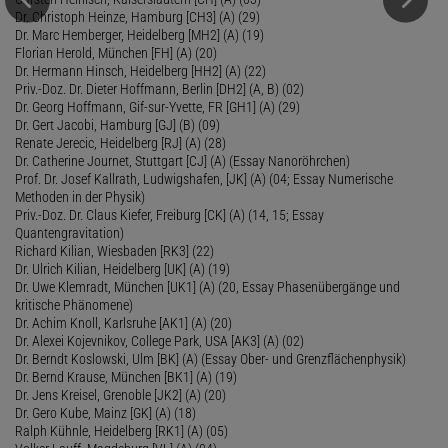
Dr. Christoph Heinze, Hamburg [CH3] (A) (29)
Dr. Marc Hemberger, Heidelberg [MH2] (A) (19)
Florian Herold, München [FH] (A) (20)
Dr. Hermann Hinsch, Heidelberg [HH2] (A) (22)
Priv.-Doz. Dr. Dieter Hoffmann, Berlin [DH2] (A, B) (02)
Dr. Georg Hoffmann, Gif-sur-Yvette, FR [GH1] (A) (29)
Dr. Gert Jacobi, Hamburg [GJ] (B) (09)
Renate Jerecic, Heidelberg [RJ] (A) (28)
Dr. Catherine Journet, Stuttgart [CJ] (A) (Essay Nanoröhrchen)
Prof. Dr. Josef Kallrath, Ludwigshafen, [JK] (A) (04; Essay Numerische
Methoden in der Physik)
Priv.-Doz. Dr. Claus Kiefer, Freiburg [CK] (A) (14, 15; Essay
Quantengravitation)
Richard Kilian, Wiesbaden [RK3] (22)
Dr. Ulrich Kilian, Heidelberg [UK] (A) (19)
Dr. Uwe Klemradt, München [UK1] (A) (20, Essay Phasenübergänge und
kritische Phänomene)
Dr. Achim Knoll, Karlsruhe [AK1] (A) (20)
Dr. Alexei Kojevnikov, College Park, USA [AK3] (A) (02)
Dr. Berndt Koslowski, Ulm [BK] (A) (Essay Ober- und Grenzflächenphysik)
Dr. Bernd Krause, München [BK1] (A) (19)
Dr. Jens Kreisel, Grenoble [JK2] (A) (20)
Dr. Gero Kube, Mainz [GK] (A) (18)
Ralph Kühnle, Heidelberg [RK1] (A) (05)