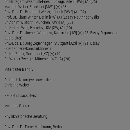
Dr. Hildegard Wasmuth-Fries, Ludwigshafen [HWF] (A) (26)
Manfred Weber, Frankfurt [MW1] (A) (28)
Priv.-Doz. Dr. Burghard Weiss, Lübeck [BW2] (A) (02)
Prof. Dr. Klaus Winter, Berlin [KW] (A) (Essay Neutrinophysik)
Dr. Achim Wixforth, München [AW1] (A) (20)
Dr. Steffen Wolf, Berkeley, USA [SW] (A) (16)
Priv.-Doz. Dr. Jochen Wosnitza, Karlsruhe [JW] (A) (23; Essay Organische
Supraleiter)
Priv.-Doz. Dr. Jörg Zegenhagen, Stuttgart [JZ3] (A) (21; Essay
Oberflächenrekonstruktionen)
Dr. Kai Zuber, Dortmund [KZ] (A) (19)
Dr. Werner Zwerger, München [WZ] (A) (20)
Mitarbeiter Band V
Dr. Ulrich Kilian (verantwortlich)
Christine Weber
Redaktionsassistenz:
Matthias Beurer
Physikhistorische Beratung:
Priv.-Doz. Dr. Dieter Hoffmann, Berlin