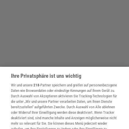
Ihre Privatsphäre ist uns wichtig
Wir und unsere
218
-Partner speichern und greifen auf personenbezogene
Daten wie Browserdaten oder eindeutige Kennungen auf Ihrem Gerät zu.
Durch Auswahl von Akzeptieren aktivieren Sie Tracking-Technologien für
die unter „Wir und unsere Partner verarbeiten Daten, um Ihnen Dienste
bereitzustellen“ aufgeführten Zwecke. Durch Auswahl von Alle ablehnen
oder Widerruf Ihrer Einwilligung werden diese deaktiviert. Wenn Tracker
deaktiviert sind, sind manche Inhalte und Anzeigen möglicherweise nicht
mehr so relevant für Sie. Sie können dieses Menü jederzeit wieder
aufrufen, um Ihre Einstellungen zu ändern oder Ihre Einwilligung zu