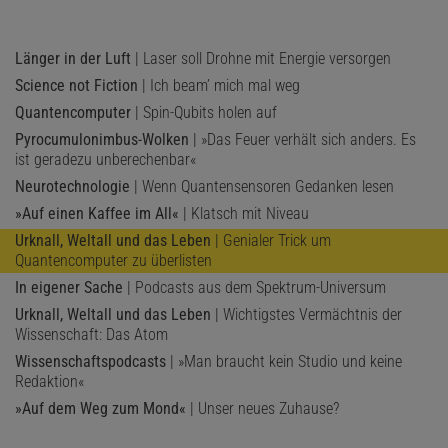
Länger in der Luft
| Laser soll Drohne mit Energie versorgen
Science not Fiction
| Ich beam’ mich mal weg
Quantencomputer
| Spin-Qubits holen auf
Pyrocumulonimbus-Wolken
| »Das Feuer verhält sich anders. Es
ist geradezu unberechenbar«
Neurotechnologie
| Wenn Quantensensoren Gedanken lesen
»Auf einen Kaffee im All«
| Klatsch mit Niveau
Urknall, Weltall und das Leben
| Genialer Trick um
Quantencomputer zu überlisten
In eigener Sache
| Podcasts aus dem Spektrum-Universum
Urknall, Weltall und das Leben
| Wichtigstes Vermächtnis der
Wissenschaft: Das Atom
Wissenschaftspodcasts
| »Man braucht kein Studio und keine
Redaktion«
»Auf dem Weg zum Mond«
| Unser neues Zuhause?