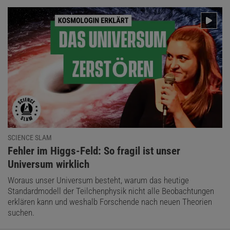
SCIENCE SLAM
:
Fehler im Higgs-Feld: So fragil ist unser
Universum wirklich
Woraus unser Universum besteht, warum das heutige
Standardmodell der Teilchenphysik nicht alle Beobachtungen
erklären kann und weshalb Forschende nach neuen Theorien
suchen.