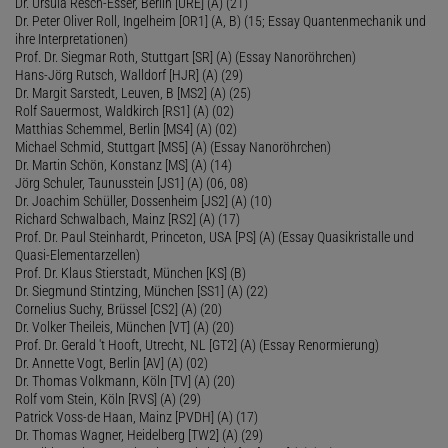
Dr. Ursula Resch-Esser, Berlin [URE] (A) (21)
Dr. Peter Oliver Roll, Ingelheim [OR1] (A, B) (15; Essay Quantenmechanik und
ihre Interpretationen)
Prof. Dr. Siegmar Roth, Stuttgart [SR] (A) (Essay Nanoröhrchen)
Hans-Jörg Rutsch, Walldorf [HJR] (A) (29)
Dr. Margit Sarstedt, Leuven, B [MS2] (A) (25)
Rolf Sauermost, Waldkirch [RS1] (A) (02)
Matthias Schemmel, Berlin [MS4] (A) (02)
Michael Schmid, Stuttgart [MS5] (A) (Essay Nanoröhrchen)
Dr. Martin Schön, Konstanz [MS] (A) (14)
Jörg Schuler, Taunusstein [JS1] (A) (06, 08)
Dr. Joachim Schüller, Dossenheim [JS2] (A) (10)
Richard Schwalbach, Mainz [RS2] (A) (17)
Prof. Dr. Paul Steinhardt, Princeton, USA [PS] (A) (Essay Quasikristalle und
Quasi-Elementarzellen)
Prof. Dr. Klaus Stierstadt, München [KS] (B)
Dr. Siegmund Stintzing, München [SS1] (A) (22)
Cornelius Suchy, Brüssel [CS2] (A) (20)
Dr. Volker Theileis, München [VT] (A) (20)
Prof. Dr. Gerald 't Hooft, Utrecht, NL [GT2] (A) (Essay Renormierung)
Dr. Annette Vogt, Berlin [AV] (A) (02)
Dr. Thomas Volkmann, Köln [TV] (A) (20)
Rolf vom Stein, Köln [RVS] (A) (29)
Patrick Voss-de Haan, Mainz [PVDH] (A) (17)
Dr. Thomas Wagner, Heidelberg [TW2] (A) (29)