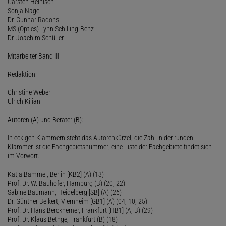
Carsten Heinisch
Sonja Nagel
Dr. Gunnar Radons
MS (Optics) Lynn Schilling-Benz
Dr. Joachim Schüller
Mitarbeiter Band III
Redaktion:
Christine Weber
Ulrich Kilian
Autoren (A) und Berater (B):
In eckigen Klammern steht das Autorenkürzel, die Zahl in der runden
Klammer ist die Fachgebietsnummer; eine Liste der Fachgebiete findet sich
im Vorwort.
Katja Bammel, Berlin [KB2] (A) (13)
Prof. Dr. W. Bauhofer, Hamburg (B) (20, 22)
Sabine Baumann, Heidelberg [SB] (A) (26)
Dr. Günther Beikert, Viernheim [GB1] (A) (04, 10, 25)
Prof. Dr. Hans Berckhemer, Frankfurt [HB1] (A, B) (29)
Prof. Dr. Klaus Bethge, Frankfurt (B) (18)