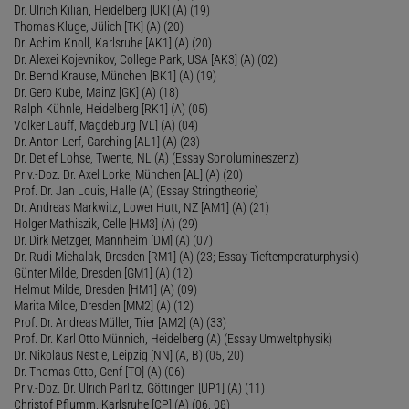
Dr. Ulrich Kilian, Heidelberg [UK] (A) (19)
Thomas Kluge, Jülich [TK] (A) (20)
Dr. Achim Knoll, Karlsruhe [AK1] (A) (20)
Dr. Alexei Kojevnikov, College Park, USA [AK3] (A) (02)
Dr. Bernd Krause, München [BK1] (A) (19)
Dr. Gero Kube, Mainz [GK] (A) (18)
Ralph Kühnle, Heidelberg [RK1] (A) (05)
Volker Lauff, Magdeburg [VL] (A) (04)
Dr. Anton Lerf, Garching [AL1] (A) (23)
Dr. Detlef Lohse, Twente, NL (A) (Essay Sonolumineszenz)
Priv.-Doz. Dr. Axel Lorke, München [AL] (A) (20)
Prof. Dr. Jan Louis, Halle (A) (Essay Stringtheorie)
Dr. Andreas Markwitz, Lower Hutt, NZ [AM1] (A) (21)
Holger Mathiszik, Celle [HM3] (A) (29)
Dr. Dirk Metzger, Mannheim [DM] (A) (07)
Dr. Rudi Michalak, Dresden [RM1] (A) (23; Essay Tieftemperaturphysik)
Günter Milde, Dresden [GM1] (A) (12)
Helmut Milde, Dresden [HM1] (A) (09)
Marita Milde, Dresden [MM2] (A) (12)
Prof. Dr. Andreas Müller, Trier [AM2] (A) (33)
Prof. Dr. Karl Otto Münnich, Heidelberg (A) (Essay Umweltphysik)
Dr. Nikolaus Nestle, Leipzig [NN] (A, B) (05, 20)
Dr. Thomas Otto, Genf [TO] (A) (06)
Priv.-Doz. Dr. Ulrich Parlitz, Göttingen [UP1] (A) (11)
Christof Pflumm, Karlsruhe [CP] (A) (06, 08)