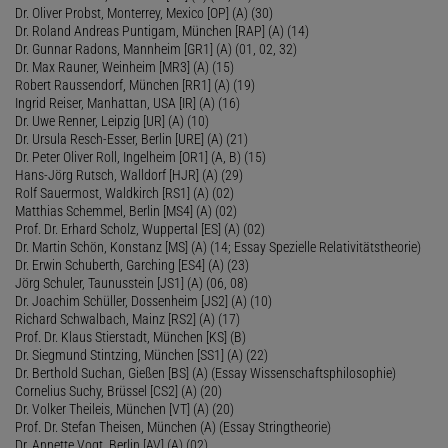
Dr. Oliver Probst, Monterrey, Mexico [OP] (A) (30)
Dr. Roland Andreas Puntigam, München [RAP] (A) (14)
Dr. Gunnar Radons, Mannheim [GR1] (A) (01, 02, 32)
Dr. Max Rauner, Weinheim [MR3] (A) (15)
Robert Raussendorf, München [RR1] (A) (19)
Ingrid Reiser, Manhattan, USA [IR] (A) (16)
Dr. Uwe Renner, Leipzig [UR] (A) (10)
Dr. Ursula Resch-Esser, Berlin [URE] (A) (21)
Dr. Peter Oliver Roll, Ingelheim [OR1] (A, B) (15)
Hans-Jörg Rutsch, Walldorf [HJR] (A) (29)
Rolf Sauermost, Waldkirch [RS1] (A) (02)
Matthias Schemmel, Berlin [MS4] (A) (02)
Prof. Dr. Erhard Scholz, Wuppertal [ES] (A) (02)
Dr. Martin Schön, Konstanz [MS] (A) (14; Essay Spezielle Relativitätstheorie)
Dr. Erwin Schuberth, Garching [ES4] (A) (23)
Jörg Schuler, Taunusstein [JS1] (A) (06, 08)
Dr. Joachim Schüller, Dossenheim [JS2] (A) (10)
Richard Schwalbach, Mainz [RS2] (A) (17)
Prof. Dr. Klaus Stierstadt, München [KS] (B)
Dr. Siegmund Stintzing, München [SS1] (A) (22)
Dr. Berthold Suchan, Gießen [BS] (A) (Essay Wissenschaftsphilosophie)
Cornelius Suchy, Brüssel [CS2] (A) (20)
Dr. Volker Theileis, München [VT] (A) (20)
Prof. Dr. Stefan Theisen, München (A) (Essay Stringtheorie)
Dr. Annette Vogt, Berlin [AV] (A) (02)