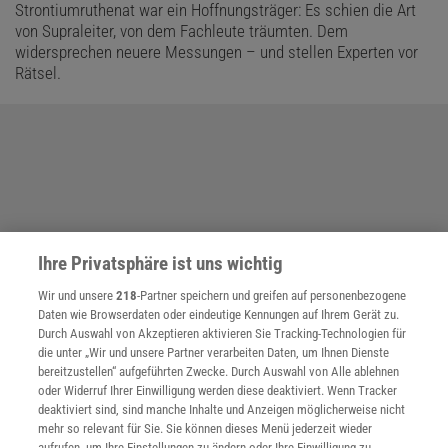
Strontiumruthenat war ein Hoffnungsträger: Es schien die Art
von Supraleiter, von dem Fachleute träumten. Dem
widersprechen neuere Messungen – und stellen Experten vor
Rätsel.
Ihre Privatsphäre ist uns wichtig
Wir und unsere
218
-Partner speichern und greifen auf personenbezogene
Daten wie Browserdaten oder eindeutige Kennungen auf Ihrem Gerät zu.
Durch Auswahl von Akzeptieren aktivieren Sie Tracking-Technologien für
die unter „Wir und unsere Partner verarbeiten Daten, um Ihnen Dienste
bereitzustellen“ aufgeführten Zwecke. Durch Auswahl von Alle ablehnen
oder Widerruf Ihrer Einwilligung werden diese deaktiviert. Wenn Tracker
deaktiviert sind, sind manche Inhalte und Anzeigen möglicherweise nicht
mehr so relevant für Sie. Sie können dieses Menü jederzeit wieder
aufrufen, um Ihre Einstellungen zu ändern oder Ihre Einwilligung zu