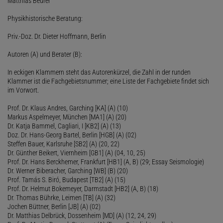
Matthias Beurer
Physikhistorische Beratung:
Priv.-Doz. Dr. Dieter Hoffmann, Berlin
Autoren (A) und Berater (B):
In eckigen Klammern steht das Autorenkürzel, die Zahl in der runden
Klammer ist die Fachgebietsnummer; eine Liste der Fachgebiete findet sich
im Vorwort.
Prof. Dr. Klaus Andres, Garching [KA] (A) (10)
Markus Aspelmeyer, München [MA1] (A) (20)
Dr. Katja Bammel, Cagliari, I [KB2] (A) (13)
Doz. Dr. Hans-Georg Bartel, Berlin [HGB] (A) (02)
Steffen Bauer, Karlsruhe [SB2] (A) (20, 22)
Dr. Günther Beikert, Viernheim [GB1] (A) (04, 10, 25)
Prof. Dr. Hans Berckhemer, Frankfurt [HB1] (A, B) (29; Essay Seismologie)
Dr. Werner Biberacher, Garching [WB] (B) (20)
Prof. Tamás S. Biró, Budapest [TB2] (A) (15)
Prof. Dr. Helmut Bokemeyer, Darmstadt [HB2] (A, B) (18)
Dr. Thomas Bührke, Leimen [TB] (A) (32)
Jochen Büttner, Berlin [JB] (A) (02)
Dr. Matthias Delbrück, Dossenheim [MD] (A) (12, 24, 29)