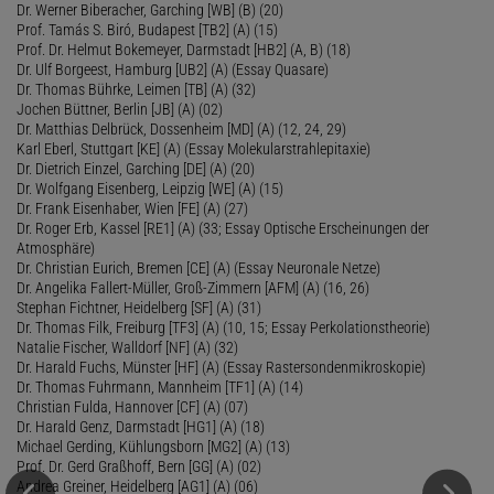
Dr. Werner Biberacher, Garching [WB] (B) (20)
Prof. Tamás S. Biró, Budapest [TB2] (A) (15)
Prof. Dr. Helmut Bokemeyer, Darmstadt [HB2] (A, B) (18)
Dr. Ulf Borgeest, Hamburg [UB2] (A) (Essay Quasare)
Dr. Thomas Bührke, Leimen [TB] (A) (32)
Jochen Büttner, Berlin [JB] (A) (02)
Dr. Matthias Delbrück, Dossenheim [MD] (A) (12, 24, 29)
Karl Eberl, Stuttgart [KE] (A) (Essay Molekularstrahlepitaxie)
Dr. Dietrich Einzel, Garching [DE] (A) (20)
Dr. Wolfgang Eisenberg, Leipzig [WE] (A) (15)
Dr. Frank Eisenhaber, Wien [FE] (A) (27)
Dr. Roger Erb, Kassel [RE1] (A) (33; Essay Optische Erscheinungen der
Atmosphäre)
Dr. Christian Eurich, Bremen [CE] (A) (Essay Neuronale Netze)
Dr. Angelika Fallert-Müller, Groß-Zimmern [AFM] (A) (16, 26)
Stephan Fichtner, Heidelberg [SF] (A) (31)
Dr. Thomas Filk, Freiburg [TF3] (A) (10, 15; Essay Perkolationstheorie)
Natalie Fischer, Walldorf [NF] (A) (32)
Dr. Harald Fuchs, Münster [HF] (A) (Essay Rastersondenmikroskopie)
Dr. Thomas Fuhrmann, Mannheim [TF1] (A) (14)
Christian Fulda, Hannover [CF] (A) (07)
Dr. Harald Genz, Darmstadt [HG1] (A) (18)
Michael Gerding, Kühlungsborn [MG2] (A) (13)
Prof. Dr. Gerd Graßhoff, Bern [GG] (A) (02)
Andrea Greiner, Heidelberg [AG1] (A) (06)