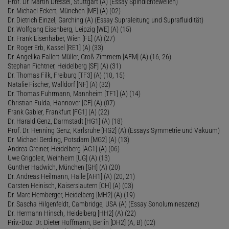
Prof. Dr. Martin Dressel, Stuttgart (A) (Essay Spindichtewellen)
Dr. Michael Eckert, München [ME] (A) (02)
Dr. Dietrich Einzel, Garching (A) (Essay Supraleitung und Suprafluidität)
Dr. Wolfgang Eisenberg, Leipzig [WE] (A) (15)
Dr. Frank Eisenhaber, Wien [FE] (A) (27)
Dr. Roger Erb, Kassel [RE1] (A) (33)
Dr. Angelika Fallert-Müller, Groß-Zimmern [AFM] (A) (16, 26)
Stephan Fichtner, Heidelberg [SF] (A) (31)
Dr. Thomas Filk, Freiburg [TF3] (A) (10, 15)
Natalie Fischer, Walldorf [NF] (A) (32)
Dr. Thomas Fuhrmann, Mannheim [TF1] (A) (14)
Christian Fulda, Hannover [CF] (A) (07)
Frank Gabler, Frankfurt [FG1] (A) (22)
Dr. Harald Genz, Darmstadt [HG1] (A) (18)
Prof. Dr. Henning Genz, Karlsruhe [HG2] (A) (Essays Symmetrie und Vakuum)
Dr. Michael Gerding, Potsdam [MG2] (A) (13)
Andrea Greiner, Heidelberg [AG1] (A) (06)
Uwe Grigoleit, Weinheim [UG] (A) (13)
Gunther Hadwich, München [GH] (A) (20)
Dr. Andreas Heilmann, Halle [AH1] (A) (20, 21)
Carsten Heinisch, Kaiserslautern [CH] (A) (03)
Dr. Marc Hemberger, Heidelberg [MH2] (A) (19)
Dr. Sascha Hilgenfeldt, Cambridge, USA (A) (Essay Sonolumineszenz)
Dr. Hermann Hinsch, Heidelberg [HH2] (A) (22)
Priv.-Doz. Dr. Dieter Hoffmann, Berlin [DH2] (A, B) (02)