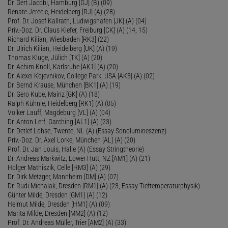
Dr. Gert Jacobi, Hamburg [GJ] (B) (09)
Renate Jerecic, Heidelberg [RJ] (A) (28)
Prof. Dr. Josef Kallrath, Ludwigshafen [JK] (A) (04)
Priv.-Doz. Dr. Claus Kiefer, Freiburg [CK] (A) (14, 15)
Richard Kilian, Wiesbaden [RK3] (22)
Dr. Ulrich Kilian, Heidelberg [UK] (A) (19)
Thomas Kluge, Jülich [TK] (A) (20)
Dr. Achim Knoll, Karlsruhe [AK1] (A) (20)
Dr. Alexei Kojevnikov, College Park, USA [AK3] (A) (02)
Dr. Bernd Krause, München [BK1] (A) (19)
Dr. Gero Kube, Mainz [GK] (A) (18)
Ralph Kühnle, Heidelberg [RK1] (A) (05)
Volker Lauff, Magdeburg [VL] (A) (04)
Dr. Anton Lerf, Garching [AL1] (A) (23)
Dr. Detlef Lohse, Twente, NL (A) (Essay Sonolumineszenz)
Priv.-Doz. Dr. Axel Lorke, München [AL] (A) (20)
Prof. Dr. Jan Louis, Halle (A) (Essay Stringtheorie)
Dr. Andreas Markwitz, Lower Hutt, NZ [AM1] (A) (21)
Holger Mathiszik, Celle [HM3] (A) (29)
Dr. Dirk Metzger, Mannheim [DM] (A) (07)
Dr. Rudi Michalak, Dresden [RM1] (A) (23; Essay Tieftemperaturphysik)
Günter Milde, Dresden [GM1] (A) (12)
Helmut Milde, Dresden [HM1] (A) (09)
Marita Milde, Dresden [MM2] (A) (12)
Prof. Dr. Andreas Müller, Trier [AM2] (A) (33)