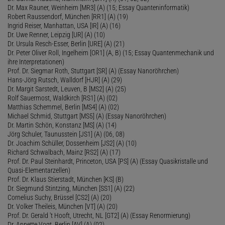
Dr. Max Rauner, Weinheim [MR3] (A) (15; Essay Quanteninformatik)
Robert Raussendorf, München [RR1] (A) (19)
Ingrid Reiser, Manhattan, USA [IR] (A) (16)
Dr. Uwe Renner, Leipzig [UR] (A) (10)
Dr. Ursula Resch-Esser, Berlin [URE] (A) (21)
Dr. Peter Oliver Roll, Ingelheim [OR1] (A, B) (15; Essay Quantenmechanik und
ihre Interpretationen)
Prof. Dr. Siegmar Roth, Stuttgart [SR] (A) (Essay Nanoröhrchen)
Hans-Jörg Rutsch, Walldorf [HJR] (A) (29)
Dr. Margit Sarstedt, Leuven, B [MS2] (A) (25)
Rolf Sauermost, Waldkirch [RS1] (A) (02)
Matthias Schemmel, Berlin [MS4] (A) (02)
Michael Schmid, Stuttgart [MS5] (A) (Essay Nanoröhrchen)
Dr. Martin Schön, Konstanz [MS] (A) (14)
Jörg Schuler, Taunusstein [JS1] (A) (06, 08)
Dr. Joachim Schüller, Dossenheim [JS2] (A) (10)
Richard Schwalbach, Mainz [RS2] (A) (17)
Prof. Dr. Paul Steinhardt, Princeton, USA [PS] (A) (Essay Quasikristalle und
Quasi-Elementarzellen)
Prof. Dr. Klaus Stierstadt, München [KS] (B)
Dr. Siegmund Stintzing, München [SS1] (A) (22)
Cornelius Suchy, Brüssel [CS2] (A) (20)
Dr. Volker Theileis, München [VT] (A) (20)
Prof. Dr. Gerald 't Hooft, Utrecht, NL [GT2] (A) (Essay Renormierung)
Dr. Annette Vogt, Berlin [AV] (A) (02)