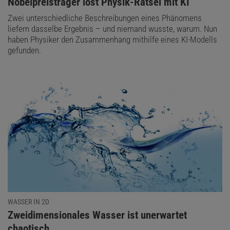
:
Nobelpreisträger löst Physik-Rätsel mit KI
Zwei unterschiedliche Beschreibungen eines Phänomens
liefern dasselbe Ergebnis – und niemand wusste, warum. Nun
haben Physiker den Zusammenhang mithilfe eines KI-Modells
gefunden.
WASSER IN 2D
:
Zweidimensionales Wasser ist unerwartet
chaotisch