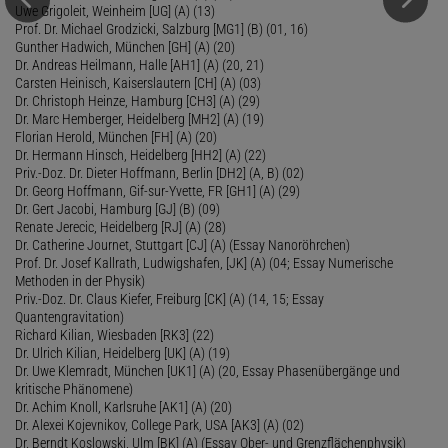
Uwe Grigoleit, Weinheim [UG] (A) (13)
Prof. Dr. Michael Grodzicki, Salzburg [MG1] (B) (01, 16)
Gunther Hadwich, München [GH] (A) (20)
Dr. Andreas Heilmann, Halle [AH1] (A) (20, 21)
Carsten Heinisch, Kaiserslautern [CH] (A) (03)
Dr. Christoph Heinze, Hamburg [CH3] (A) (29)
Dr. Marc Hemberger, Heidelberg [MH2] (A) (19)
Florian Herold, München [FH] (A) (20)
Dr. Hermann Hinsch, Heidelberg [HH2] (A) (22)
Priv.-Doz. Dr. Dieter Hoffmann, Berlin [DH2] (A, B) (02)
Dr. Georg Hoffmann, Gif-sur-Yvette, FR [GH1] (A) (29)
Dr. Gert Jacobi, Hamburg [GJ] (B) (09)
Renate Jerecic, Heidelberg [RJ] (A) (28)
Dr. Catherine Journet, Stuttgart [CJ] (A) (Essay Nanoröhrchen)
Prof. Dr. Josef Kallrath, Ludwigshafen, [JK] (A) (04; Essay Numerische
Methoden in der Physik)
Priv.-Doz. Dr. Claus Kiefer, Freiburg [CK] (A) (14, 15; Essay
Quantengravitation)
Richard Kilian, Wiesbaden [RK3] (22)
Dr. Ulrich Kilian, Heidelberg [UK] (A) (19)
Dr. Uwe Klemradt, München [UK1] (A) (20, Essay Phasenübergänge und
kritische Phänomene)
Dr. Achim Knoll, Karlsruhe [AK1] (A) (20)
Dr. Alexei Kojevnikov, College Park, USA [AK3] (A) (02)
Dr. Berndt Koslowski, Ulm [BK] (A) (Essay Ober- und Grenzflächenphysik)