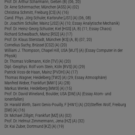
Prof. Dr. Arthur Scharmann, Gießen (B) (06, 20)
Dr. Arne Schirrmacher, München [AS5] (A) (02)
Christina Schmitt, Freiburg [CS] (A) (16)
Cand. Phys. Jörg Schuler, Karlsruhe [JS1] (A) (06, 08)
Dr. Joachim Schüller, Mainz [JS2] (A) (10; Essay Analytische Mechanik)
Prof. Dr. Heinz-Georg Schuster, Kiel [HGS] (A, B) (11; Essay Chaos)
Richard Schwalbach, Mainz [RS2] (A) (17)
Prof. Dr. Klaus Stierstadt, München [KS] (A, B) (07, 20)
Cornelius Suchy, Brüssel [CS2] (A) (20)
William J. Thompson, Chapel Hill, USA [WJT] (A) (Essay Computer in der
Physik)
Dr. Thomas Volkmann, Köln [TV] (A) (20)
Dipl.-Geophys. Rolf vom Stein, Köln [RVS] (A) (29)
Patrick Voss-de Haan, Mainz [PVDH] (A) (17)
Thomas Wagner, Heidelberg [TW2] (A) (29; Essay Atmosphäre)
Manfred Weber, Frankfurt [MW1] (A) (28)
Markus Wenke, Heidelberg [MW3] (A) (15)
Prof. Dr. David Wineland, Boulder, USA [DW] (A) (Essay Atom- und
Ionenfallen)
Dr. Harald Wirth, Saint Genis-Pouilly, F [HW1] (A) (20)Steffen Wolf, Freiburg
[SW] (A) (16)
Dr. Michael Zillgitt, Frankfurt [MZ] (A) (02)
Prof. Dr. Helmut Zimmermann, Jena [HZ] (A) (32)
Dr. Kai Zuber, Dortmund [KZ] (A) (19)