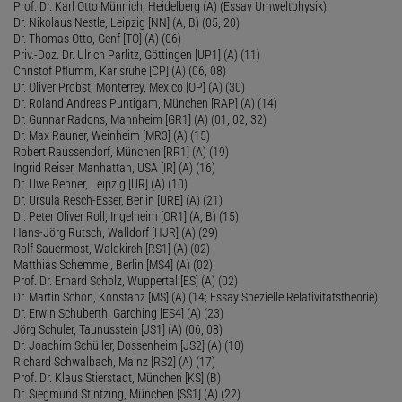
Prof. Dr. Karl Otto Münnich, Heidelberg (A) (Essay Umweltphysik)
Dr. Nikolaus Nestle, Leipzig [NN] (A, B) (05, 20)
Dr. Thomas Otto, Genf [TO] (A) (06)
Priv.-Doz. Dr. Ulrich Parlitz, Göttingen [UP1] (A) (11)
Christof Pflumm, Karlsruhe [CP] (A) (06, 08)
Dr. Oliver Probst, Monterrey, Mexico [OP] (A) (30)
Dr. Roland Andreas Puntigam, München [RAP] (A) (14)
Dr. Gunnar Radons, Mannheim [GR1] (A) (01, 02, 32)
Dr. Max Rauner, Weinheim [MR3] (A) (15)
Robert Raussendorf, München [RR1] (A) (19)
Ingrid Reiser, Manhattan, USA [IR] (A) (16)
Dr. Uwe Renner, Leipzig [UR] (A) (10)
Dr. Ursula Resch-Esser, Berlin [URE] (A) (21)
Dr. Peter Oliver Roll, Ingelheim [OR1] (A, B) (15)
Hans-Jörg Rutsch, Walldorf [HJR] (A) (29)
Rolf Sauermost, Waldkirch [RS1] (A) (02)
Matthias Schemmel, Berlin [MS4] (A) (02)
Prof. Dr. Erhard Scholz, Wuppertal [ES] (A) (02)
Dr. Martin Schön, Konstanz [MS] (A) (14; Essay Spezielle Relativitätstheorie)
Dr. Erwin Schuberth, Garching [ES4] (A) (23)
Jörg Schuler, Taunusstein [JS1] (A) (06, 08)
Dr. Joachim Schüller, Dossenheim [JS2] (A) (10)
Richard Schwalbach, Mainz [RS2] (A) (17)
Prof. Dr. Klaus Stierstadt, München [KS] (B)
Dr. Siegmund Stintzing, München [SS1] (A) (22)