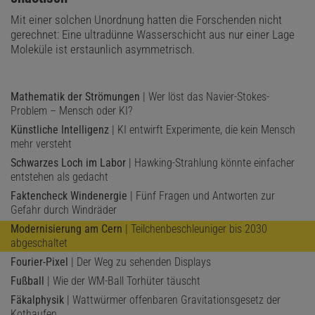
Mit einer solchen Unordnung hatten die Forschenden nicht
gerechnet: Eine ultradünne Wasserschicht aus nur einer Lage
Moleküle ist erstaunlich asymmetrisch.
Mathematik der Strömungen
| Wer löst das Navier-Stokes-
Problem – Mensch oder KI?
Künstliche Intelligenz
| KI entwirft Experimente, die kein Mensch
mehr versteht
Schwarzes Loch im Labor
| Hawking-Strahlung könnte einfacher
entstehen als gedacht
Faktencheck Windenergie
| Fünf Fragen und Antworten zur
Gefahr durch Windräder
Modernisierung am Cern
| Teilchenbeschleuniger bis 2030
abgeschaltet
Fourier-Pixel
| Der Weg zu sehenden Displays
Fußball
| Wie der WM-Ball Torhüter täuscht
Fäkalphysik
| Wattwürmer offenbaren Gravitationsgesetz der
Kothaufen