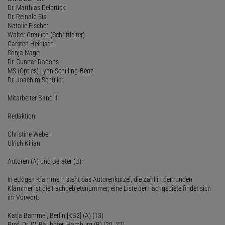
Dr. Matthias Delbrück
Dr. Reinald Eis
Natalie Fischer
Walter Greulich (Schriftleiter)
Carsten Heinisch
Sonja Nagel
Dr. Gunnar Radons
MS (Optics) Lynn Schilling-Benz
Dr. Joachim Schüller
Mitarbeiter Band III
Redaktion:
Christine Weber
Ulrich Kilian
Autoren (A) und Berater (B):
In eckigen Klammern steht das Autorenkürzel, die Zahl in der runden
Klammer ist die Fachgebietsnummer; eine Liste der Fachgebiete findet sich
im Vorwort.
Katja Bammel, Berlin [KB2] (A) (13)
Prof. Dr. W. Bauhofer, Hamburg (B) (20, 22)