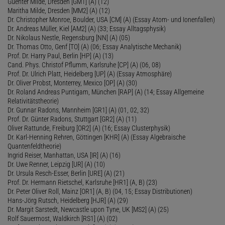
Guenter Milde, Dresden [GM1] (A) (12)
Maritha Milde, Dresden [MM2] (A) (12)
Dr. Christopher Monroe, Boulder, USA [CM] (A) (Essay Atom- und Ionenfallen)
Dr. Andreas Müller, Kiel [AM2] (A) (33; Essay Alltagsphysik)
Dr. Nikolaus Nestle, Regensburg [NN] (A) (05)
Dr. Thomas Otto, Genf [TO] (A) (06; Essay Analytische Mechanik)
Prof. Dr. Harry Paul, Berlin [HP] (A) (13)
Cand. Phys. Christof Pflumm, Karlsruhe [CP] (A) (06, 08)
Prof. Dr. Ulrich Platt, Heidelberg [UP] (A) (Essay Atmosphäre)
Dr. Oliver Probst, Monterrey, Mexico [OP] (A) (30)
Dr. Roland Andreas Puntigam, München [RAP] (A) (14; Essay Allgemeine
Relativitätstheorie)
Dr. Gunnar Radons, Mannheim [GR1] (A) (01, 02, 32)
Prof. Dr. Günter Radons, Stuttgart [GR2] (A) (11)
Oliver Rattunde, Freiburg [OR2] (A) (16; Essay Clusterphysik)
Dr. Karl-Henning Rehren, Göttingen [KHR] (A) (Essay Algebraische
Quantenfeldtheorie)
Ingrid Reiser, Manhattan, USA [IR] (A) (16)
Dr. Uwe Renner, Leipzig [UR] (A) (10)
Dr. Ursula Resch-Esser, Berlin [URE] (A) (21)
Prof. Dr. Hermann Rietschel, Karlsruhe [HR1] (A, B) (23)
Dr. Peter Oliver Roll, Mainz [OR1] (A, B) (04, 15; Essay Distributionen)
Hans-Jörg Rutsch, Heidelberg [HJR] (A) (29)
Dr. Margit Sarstedt, Newcastle upon Tyne, UK [MS2] (A) (25)
Rolf Sauermost, Waldkirch [RS1] (A) (02)