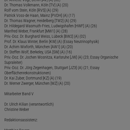
Dr. Thomas Volkmann, Köln [TV] (A) (20)
Rolf vom Stein, Köln [RVS] (A) (29)
Patrick Voss-de Haan, Mainz [PVDH] (A) (17)
Dr. Thomas Wagner, Heidelberg [TW2] (A) (29)
Dr. Hildegard Wasmuth-Fries, Ludwigshafen [HWF] (A) (26)
Manfred Weber, Frankfurt [MW1] (A) (28)
Priv.-Doz. Dr. Burghard Weiss, Lübeck [BW2] (A) (02)
Prof. Dr. Klaus Winter, Berlin [KW] (A) (Essay Neutrinophysik)
Dr. Achim Wixforth, München [AW1] (A) (20)
Dr. Steffen Wolf, Berkeley, USA [SW] (A) (16)
Priv.-Doz. Dr. Jochen Wosnitza, Karlsruhe [JW] (A) (23; Essay Organische
Supraleiter)
Priv.-Doz. Dr. Jörg Zegenhagen, Stuttgart [JZ3] (A) (21; Essay
Oberflächenrekonstruktionen)
Dr. Kai Zuber, Dortmund [KZ] (A) (19)
Dr. Werner Zwerger, München [WZ] (A) (20)
Mitarbeiter Band V
Dr. Ulrich Kilian (verantwortlich)
Christine Weber
Redaktionsassistenz: