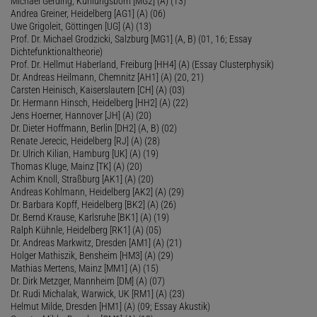
Michael Gerding, Kühlungsborn [MG2] (A) (13)
Andrea Greiner, Heidelberg [AG1] (A) (06)
Uwe Grigoleit, Göttingen [UG] (A) (13)
Prof. Dr. Michael Grodzicki, Salzburg [MG1] (A, B) (01, 16; Essay
Dichtefunktionaltheorie)
Prof. Dr. Hellmut Haberland, Freiburg [HH4] (A) (Essay Clusterphysik)
Dr. Andreas Heilmann, Chemnitz [AH1] (A) (20, 21)
Carsten Heinisch, Kaiserslautern [CH] (A) (03)
Dr. Hermann Hinsch, Heidelberg [HH2] (A) (22)
Jens Hoerner, Hannover [JH] (A) (20)
Dr. Dieter Hoffmann, Berlin [DH2] (A, B) (02)
Renate Jerecic, Heidelberg [RJ] (A) (28)
Dr. Ulrich Kilian, Hamburg [UK] (A) (19)
Thomas Kluge, Mainz [TK] (A) (20)
Achim Knoll, Straßburg [AK1] (A) (20)
Andreas Kohlmann, Heidelberg [AK2] (A) (29)
Dr. Barbara Kopff, Heidelberg [BK2] (A) (26)
Dr. Bernd Krause, Karlsruhe [BK1] (A) (19)
Ralph Kühnle, Heidelberg [RK1] (A) (05)
Dr. Andreas Markwitz, Dresden [AM1] (A) (21)
Holger Mathiszik, Bensheim [HM3] (A) (29)
Mathias Mertens, Mainz [MM1] (A) (15)
Dr. Dirk Metzger, Mannheim [DM] (A) (07)
Dr. Rudi Michalak, Warwick, UK [RM1] (A) (23)
Helmut Milde, Dresden [HM1] (A) (09; Essay Akustik)