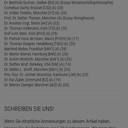
Dr. Berthold Suchan, Gießen [BS] (A) (Essay Wissenschaftsphilosophie)
Cornelius Suchy, Brüssel [CS2] (A) (20)
Dr. Volker Theileis, München [VT] (A) (20)
Prof. Dr. Stefan Theisen, München (A) (Essay Stringtheorie)
Dr. Annette Vogt, Berlin [AV] (A) (02)
Dr. Thomas Volkmann, Köln [TV] (A) (20)
Rolf vom Stein, Köln [RVS] (A) (29)
Dr. Patrick Voss-de Haan, Mainz [PVDH] (A) (17)
Dr. Thomas Wagner, Heidelberg [TW2] (A) (29)
Manfred Weber, Frankfurt [MW1] (A) (28)
Dr. Martin Werner, Hamburg [MW] (A) (29)
Dr. Achim Wixforth, München [AW1] (A) (20)
Dr. Steffen Wolf, Berkeley, USA [SW] (A) (16)
Dr. Stefan L. Wolff, München [SW1] (A) (02)
Priv.-Doz. Dr. Jochen Wosnitza, Karlsruhe [JW] (A) (23)
Dr. Kai Zuber, Dortmund [KZ] (A) (19)
Dr. Werner Zwerger, München [WZ] (A) (20)
SCHREIBEN SIE UNS!
Wenn Sie inhaltliche Anmerkungen zu diesem Artikel haben,