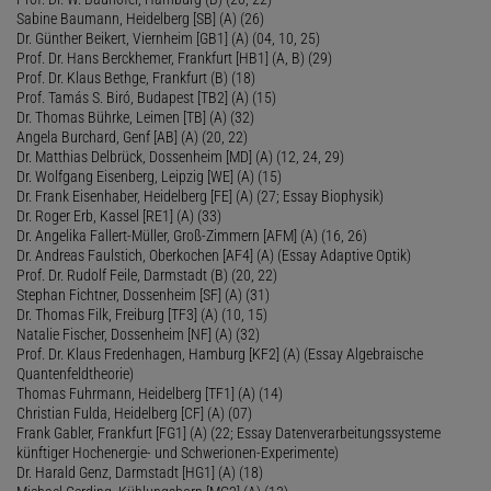
Sabine Baumann, Heidelberg [SB] (A) (26)
Dr. Günther Beikert, Viernheim [GB1] (A) (04, 10, 25)
Prof. Dr. Hans Berckhemer, Frankfurt [HB1] (A, B) (29)
Prof. Dr. Klaus Bethge, Frankfurt (B) (18)
Prof. Tamás S. Biró, Budapest [TB2] (A) (15)
Dr. Thomas Bührke, Leimen [TB] (A) (32)
Angela Burchard, Genf [AB] (A) (20, 22)
Dr. Matthias Delbrück, Dossenheim [MD] (A) (12, 24, 29)
Dr. Wolfgang Eisenberg, Leipzig [WE] (A) (15)
Dr. Frank Eisenhaber, Heidelberg [FE] (A) (27; Essay Biophysik)
Dr. Roger Erb, Kassel [RE1] (A) (33)
Dr. Angelika Fallert-Müller, Groß-Zimmern [AFM] (A) (16, 26)
Dr. Andreas Faulstich, Oberkochen [AF4] (A) (Essay Adaptive Optik)
Prof. Dr. Rudolf Feile, Darmstadt (B) (20, 22)
Stephan Fichtner, Dossenheim [SF] (A) (31)
Dr. Thomas Filk, Freiburg [TF3] (A) (10, 15)
Natalie Fischer, Dossenheim [NF] (A) (32)
Prof. Dr. Klaus Fredenhagen, Hamburg [KF2] (A) (Essay Algebraische
Quantenfeldtheorie)
Thomas Fuhrmann, Heidelberg [TF1] (A) (14)
Christian Fulda, Heidelberg [CF] (A) (07)
Frank Gabler, Frankfurt [FG1] (A) (22; Essay Datenverarbeitungssysteme
künftiger Hochenergie- und Schwerionen-Experimente)
Dr. Harald Genz, Darmstadt [HG1] (A) (18)