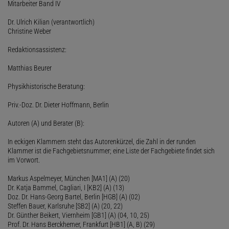
Mitarbeiter Band IV
Dr. Ulrich Kilian (verantwortlich)
Christine Weber
Redaktionsassistenz:
Matthias Beurer
Physikhistorische Beratung:
Priv.-Doz. Dr. Dieter Hoffmann, Berlin
Autoren (A) und Berater (B):
In eckigen Klammern steht das Autorenkürzel, die Zahl in der runden
Klammer ist die Fachgebietsnummer; eine Liste der Fachgebiete findet sich
im Vorwort.
Markus Aspelmeyer, München [MA1] (A) (20)
Dr. Katja Bammel, Cagliari, I [KB2] (A) (13)
Doz. Dr. Hans-Georg Bartel, Berlin [HGB] (A) (02)
Steffen Bauer, Karlsruhe [SB2] (A) (20, 22)
Dr. Günther Beikert, Viernheim [GB1] (A) (04, 10, 25)
Prof. Dr. Hans Berckhemer, Frankfurt [HB1] (A, B) (29)