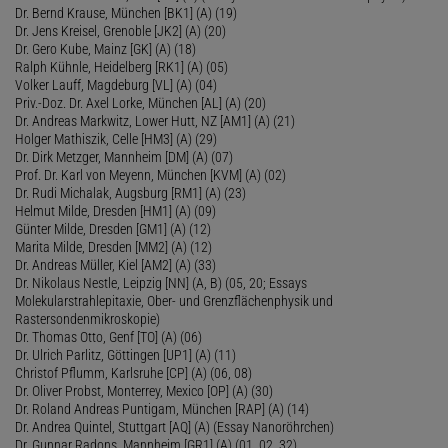
Dr. Bernd Krause, München [BK1] (A) (19)
Dr. Jens Kreisel, Grenoble [JK2] (A) (20)
Dr. Gero Kube, Mainz [GK] (A) (18)
Ralph Kühnle, Heidelberg [RK1] (A) (05)
Volker Lauff, Magdeburg [VL] (A) (04)
Priv.-Doz. Dr. Axel Lorke, München [AL] (A) (20)
Dr. Andreas Markwitz, Lower Hutt, NZ [AM1] (A) (21)
Holger Mathiszik, Celle [HM3] (A) (29)
Dr. Dirk Metzger, Mannheim [DM] (A) (07)
Prof. Dr. Karl von Meyenn, München [KVM] (A) (02)
Dr. Rudi Michalak, Augsburg [RM1] (A) (23)
Helmut Milde, Dresden [HM1] (A) (09)
Günter Milde, Dresden [GM1] (A) (12)
Marita Milde, Dresden [MM2] (A) (12)
Dr. Andreas Müller, Kiel [AM2] (A) (33)
Dr. Nikolaus Nestle, Leipzig [NN] (A, B) (05, 20; Essays
Molekularstrahlepitaxie, Ober- und Grenzflächenphysik und
Rastersondenmikroskopie)
Dr. Thomas Otto, Genf [TO] (A) (06)
Dr. Ulrich Parlitz, Göttingen [UP1] (A) (11)
Christof Pflumm, Karlsruhe [CP] (A) (06, 08)
Dr. Oliver Probst, Monterrey, Mexico [OP] (A) (30)
Dr. Roland Andreas Puntigam, München [RAP] (A) (14)
Dr. Andrea Quintel, Stuttgart [AQ] (A) (Essay Nanoröhrchen)
Dr. Gunnar Radons, Mannheim [GR1] (A) (01, 02, 32)