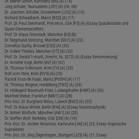
Dr. Martin Schön, Konstanz [MS] (A) (14)
Jörg Schuler, Taunusstein [JS1] (A) (06, 08)
Dr. Joachim Schüller, Dossenheim [JS2] (A) (10)
Richard Schwalbach, Mainz [RS2] (A) (17)
Prof. Dr. Paul Steinhardt, Princeton, USA [PS] (A) (Essay Quasikristalle und
Quasi-Elementarzellen)
Prof. Dr. Klaus Stierstadt, München [KS] (B)
Dr. Siegmund Stintzing, München [SS1] (A) (22)
Cornelius Suchy, Brüssel [CS2] (A) (20)
Dr. Volker Theileis, München [VT] (A) (20)
Prof. Dr. Gerald 't Hooft, Utrecht, NL [GT2] (A) (Essay Renormierung)
Dr. Annette Vogt, Berlin [AV] (A) (02)
Dr. Thomas Volkmann, Köln [TV] (A) (20)
Rolf vom Stein, Köln [RVS] (A) (29)
Patrick Voss-de Haan, Mainz [PVDH] (A) (17)
Dr. Thomas Wagner, Heidelberg [TW2] (A) (29)
Dr. Hildegard Wasmuth-Fries, Ludwigshafen [HWF] (A) (26)
Manfred Weber, Frankfurt [MW1] (A) (28)
Priv.-Doz. Dr. Burghard Weiss, Lübeck [BW2] (A) (02)
Prof. Dr. Klaus Winter, Berlin [KW] (A) (Essay Neutrinophysik)
Dr. Achim Wixforth, München [AW1] (A) (20)
Dr. Steffen Wolf, Berkeley, USA [SW] (A) (16)
Priv.-Doz. Dr. Jochen Wosnitza, Karlsruhe [JW] (A) (23; Essay Organische
Supraleiter)
Priv.-Doz. Dr. Jörg Zegenhagen, Stuttgart [JZ3] (A) (21; Essay