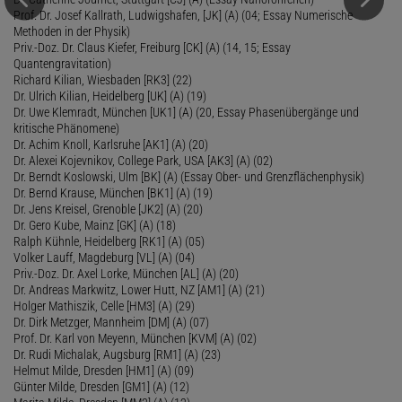
Prof. Dr. Josef Kallrath, Ludwigshafen, [JK] (A) (04; Essay Numerische
Methoden in der Physik)
Priv.-Doz. Dr. Claus Kiefer, Freiburg [CK] (A) (14, 15; Essay
Quantengravitation)
Richard Kilian, Wiesbaden [RK3] (22)
Dr. Ulrich Kilian, Heidelberg [UK] (A) (19)
Dr. Uwe Klemradt, München [UK1] (A) (20, Essay Phasenübergänge und
kritische Phänomene)
Dr. Achim Knoll, Karlsruhe [AK1] (A) (20)
Dr. Alexei Kojevnikov, College Park, USA [AK3] (A) (02)
Dr. Berndt Koslowski, Ulm [BK] (A) (Essay Ober- und Grenzflächenphysik)
Dr. Bernd Krause, München [BK1] (A) (19)
Dr. Jens Kreisel, Grenoble [JK2] (A) (20)
Dr. Gero Kube, Mainz [GK] (A) (18)
Ralph Kühnle, Heidelberg [RK1] (A) (05)
Volker Lauff, Magdeburg [VL] (A) (04)
Priv.-Doz. Dr. Axel Lorke, München [AL] (A) (20)
Dr. Andreas Markwitz, Lower Hutt, NZ [AM1] (A) (21)
Holger Mathiszik, Celle [HM3] (A) (29)
Dr. Dirk Metzger, Mannheim [DM] (A) (07)
Prof. Dr. Karl von Meyenn, München [KVM] (A) (02)
Dr. Rudi Michalak, Augsburg [RM1] (A) (23)
Helmut Milde, Dresden [HM1] (A) (09)
Günter Milde, Dresden [GM1] (A) (12)