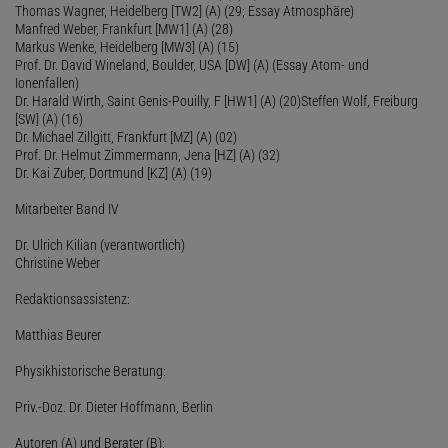
Thomas Wagner, Heidelberg [TW2] (A) (29; Essay Atmosphäre)
Manfred Weber, Frankfurt [MW1] (A) (28)
Markus Wenke, Heidelberg [MW3] (A) (15)
Prof. Dr. David Wineland, Boulder, USA [DW] (A) (Essay Atom- und
Ionenfallen)
Dr. Harald Wirth, Saint Genis-Pouilly, F [HW1] (A) (20)Steffen Wolf, Freiburg
[SW] (A) (16)
Dr. Michael Zillgitt, Frankfurt [MZ] (A) (02)
Prof. Dr. Helmut Zimmermann, Jena [HZ] (A) (32)
Dr. Kai Zuber, Dortmund [KZ] (A) (19)
Mitarbeiter Band IV
Dr. Ulrich Kilian (verantwortlich)
Christine Weber
Redaktionsassistenz:
Matthias Beurer
Physikhistorische Beratung:
Priv.-Doz. Dr. Dieter Hoffmann, Berlin
Autoren (A) und Berater (B):