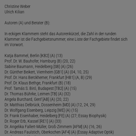
Christine Weber
Ulrich Kilian
Autoren (A) und Berater (B):
In eckigen Klammern steht das Autorenkürzel, die Zahl in der runden
Klammer ist die Fachgebietsnummer; eine Liste der Fachgebiete findet sich
im Vorwort.
Katja Bammel, Berlin [KB2] (A) (13)
Prof. Dr. W. Bauhofer, Hamburg (B) (20, 22)
Sabine Baumann, Heidelberg [SB] (A) (26)
Dr. Günther Beikert, Viernheim [GB1] (A) (04, 10, 25)
Prof. Dr. Hans Berckhemer, Frankfurt [HB1] (A, B) (29)
Prof. Dr. Klaus Bethge, Frankfurt (B) (18)
Prof. Tamás S. Biró, Budapest [TB2] (A) (15)
Dr. Thomas Bührke, Leimen [TB] (A) (32)
Angela Burchard, Genf [AB] (A) (20, 22)
Dr. Matthias Delbrück, Dossenheim [MD] (A) (12, 24, 29)
Dr. Wolfgang Eisenberg, Leipzig [WE] (A) (15)
Dr. Frank Eisenhaber, Heidelberg [FE] (A) (27; Essay Biophysik)
Dr. Roger Erb, Kassel [RE1] (A) (33)
Dr. Angelika Fallert-Müller, Groß-Zimmern [AFM] (A) (16, 26)
Dr. Andreas Faulstich, Oberkochen [AF4] (A) (Essay Adaptive Optik)