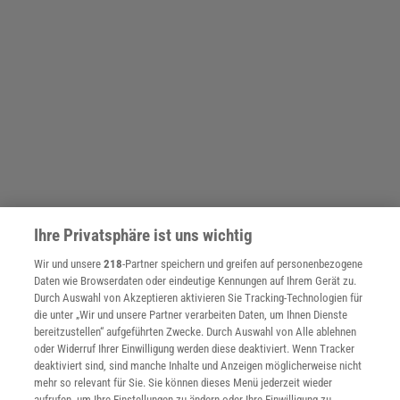
Ihre Privatsphäre ist uns wichtig
Wir und unsere
218
-Partner speichern und greifen auf personenbezogene
Daten wie Browserdaten oder eindeutige Kennungen auf Ihrem Gerät zu.
Durch Auswahl von Akzeptieren aktivieren Sie Tracking-Technologien für
die unter „Wir und unsere Partner verarbeiten Daten, um Ihnen Dienste
bereitzustellen“ aufgeführten Zwecke. Durch Auswahl von Alle ablehnen
THEMENKANÄLE
oder Widerruf Ihrer Einwilligung werden diese deaktiviert. Wenn Tracker
deaktiviert sind, sind manche Inhalte und Anzeigen möglicherweise nicht
mehr so relevant für Sie. Sie können dieses Menü jederzeit wieder
aufrufen, um Ihre Einstellungen zu ändern oder Ihre Einwilligung zu