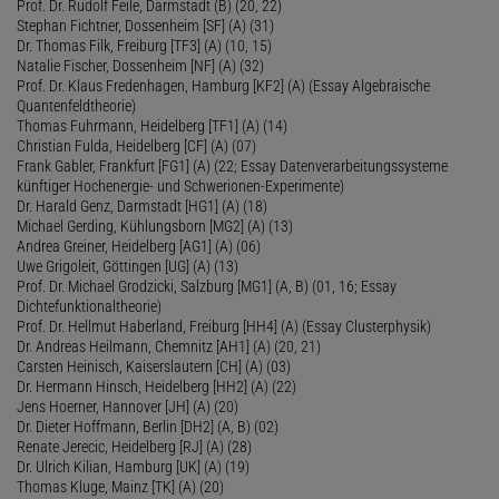
Prof. Dr. Rudolf Feile, Darmstadt (B) (20, 22)
Stephan Fichtner, Dossenheim [SF] (A) (31)
Dr. Thomas Filk, Freiburg [TF3] (A) (10, 15)
Natalie Fischer, Dossenheim [NF] (A) (32)
Prof. Dr. Klaus Fredenhagen, Hamburg [KF2] (A) (Essay Algebraische
Quantenfeldtheorie)
Thomas Fuhrmann, Heidelberg [TF1] (A) (14)
Christian Fulda, Heidelberg [CF] (A) (07)
Frank Gabler, Frankfurt [FG1] (A) (22; Essay Datenverarbeitungssysteme
künftiger Hochenergie- und Schwerionen-Experimente)
Dr. Harald Genz, Darmstadt [HG1] (A) (18)
Michael Gerding, Kühlungsborn [MG2] (A) (13)
Andrea Greiner, Heidelberg [AG1] (A) (06)
Uwe Grigoleit, Göttingen [UG] (A) (13)
Prof. Dr. Michael Grodzicki, Salzburg [MG1] (A, B) (01, 16; Essay
Dichtefunktionaltheorie)
Prof. Dr. Hellmut Haberland, Freiburg [HH4] (A) (Essay Clusterphysik)
Dr. Andreas Heilmann, Chemnitz [AH1] (A) (20, 21)
Carsten Heinisch, Kaiserslautern [CH] (A) (03)
Dr. Hermann Hinsch, Heidelberg [HH2] (A) (22)
Jens Hoerner, Hannover [JH] (A) (20)
Dr. Dieter Hoffmann, Berlin [DH2] (A, B) (02)
Renate Jerecic, Heidelberg [RJ] (A) (28)
Dr. Ulrich Kilian, Hamburg [UK] (A) (19)
Thomas Kluge, Mainz [TK] (A) (20)