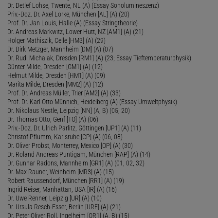
Dr. Detlef Lohse, Twente, NL (A) (Essay Sonolumineszenz)
Priv.-Doz. Dr. Axel Lorke, München [AL] (A) (20)
Prof. Dr. Jan Louis, Halle (A) (Essay Stringtheorie)
Dr. Andreas Markwitz, Lower Hutt, NZ [AM1] (A) (21)
Holger Mathiszik, Celle [HM3] (A) (29)
Dr. Dirk Metzger, Mannheim [DM] (A) (07)
Dr. Rudi Michalak, Dresden [RM1] (A) (23; Essay Tieftemperaturphysik)
Günter Milde, Dresden [GM1] (A) (12)
Helmut Milde, Dresden [HM1] (A) (09)
Marita Milde, Dresden [MM2] (A) (12)
Prof. Dr. Andreas Müller, Trier [AM2] (A) (33)
Prof. Dr. Karl Otto Münnich, Heidelberg (A) (Essay Umweltphysik)
Dr. Nikolaus Nestle, Leipzig [NN] (A, B) (05, 20)
Dr. Thomas Otto, Genf [TO] (A) (06)
Priv.-Doz. Dr. Ulrich Parlitz, Göttingen [UP1] (A) (11)
Christof Pflumm, Karlsruhe [CP] (A) (06, 08)
Dr. Oliver Probst, Monterrey, Mexico [OP] (A) (30)
Dr. Roland Andreas Puntigam, München [RAP] (A) (14)
Dr. Gunnar Radons, Mannheim [GR1] (A) (01, 02, 32)
Dr. Max Rauner, Weinheim [MR3] (A) (15)
Robert Raussendorf, München [RR1] (A) (19)
Ingrid Reiser, Manhattan, USA [IR] (A) (16)
Dr. Uwe Renner, Leipzig [UR] (A) (10)
Dr. Ursula Resch-Esser, Berlin [URE] (A) (21)
Dr. Peter Oliver Roll, Ingelheim [OR1] (A, B) (15)