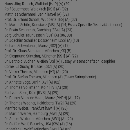
Hans-Jörg Rutsch, Walldorf [HJR] (A) (29)
Rolf Sauermost, Waldkirch [RS1] (A) (02)
Matthias Schemmel, Berlin [MS4] (A) (02)
Prof. Dr. Erhard Scholz, Wuppertal [ES] (A) (02)
Dr. Martin Schön, Konstanz [MS] (A) (14; Essay Spezielle Relativitätstheorie)
Dr. Erwin Schuberth, Garching [ES4] (A) (23)
Jörg Schuler, Taunusstein [JS1] (A) (06, 08)
Dr. Joachim Schüller, Dossenheim [JS2] (A) (10)
Richard Schwalbach, Mainz [RS2] (A) (17)
Prof. Dr. Klaus Stierstadt, München [KS] (B)
Dr. Siegmund Stintzing, München [SS1] (A) (22)
Dr. Berthold Suchan, Gießen [BS] (A) (Essay Wissenschaftsphilosophie)
Cornelius Suchy, Brüssel [CS2] (A) (20)
Dr. Volker Theileis, München [VT] (A) (20)
Prof. Dr. Stefan Theisen, München (A) (Essay Stringtheorie)
Dr. Annette Vogt, Berlin [AV] (A) (02)
Dr. Thomas Volkmann, Köln [TV] (A) (20)
Rolf vom Stein, Köln [RVS] (A) (29)
Dr. Patrick Voss-de Haan, Mainz [PVDH] (A) (17)
Dr. Thomas Wagner, Heidelberg [TW2] (A) (29)
Manfred Weber, Frankfurt [MW1] (A) (28)
Dr. Martin Werner, Hamburg [MW] (A) (29)
Dr. Achim Wixforth, München [AW1] (A) (20)
Dr. Steffen Wolf, Berkeley, USA [SW] (A) (16)
Dr. Stefan L. Wolff, München [SW1] (A) (02)