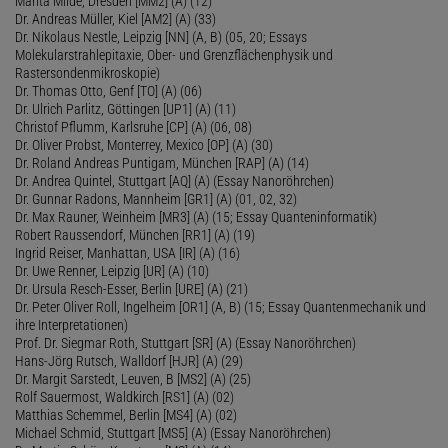
Marita Milde, Dresden [MM2] (A) (12)
Dr. Andreas Müller, Kiel [AM2] (A) (33)
Dr. Nikolaus Nestle, Leipzig [NN] (A, B) (05, 20; Essays
Molekularstrahlepitaxie, Ober- und Grenzflächenphysik und
Rastersondenmikroskopie)
Dr. Thomas Otto, Genf [TO] (A) (06)
Dr. Ulrich Parlitz, Göttingen [UP1] (A) (11)
Christof Pflumm, Karlsruhe [CP] (A) (06, 08)
Dr. Oliver Probst, Monterrey, Mexico [OP] (A) (30)
Dr. Roland Andreas Puntigam, München [RAP] (A) (14)
Dr. Andrea Quintel, Stuttgart [AQ] (A) (Essay Nanoröhrchen)
Dr. Gunnar Radons, Mannheim [GR1] (A) (01, 02, 32)
Dr. Max Rauner, Weinheim [MR3] (A) (15; Essay Quanteninformatik)
Robert Raussendorf, München [RR1] (A) (19)
Ingrid Reiser, Manhattan, USA [IR] (A) (16)
Dr. Uwe Renner, Leipzig [UR] (A) (10)
Dr. Ursula Resch-Esser, Berlin [URE] (A) (21)
Dr. Peter Oliver Roll, Ingelheim [OR1] (A, B) (15; Essay Quantenmechanik und
ihre Interpretationen)
Prof. Dr. Siegmar Roth, Stuttgart [SR] (A) (Essay Nanoröhrchen)
Hans-Jörg Rutsch, Walldorf [HJR] (A) (29)
Dr. Margit Sarstedt, Leuven, B [MS2] (A) (25)
Rolf Sauermost, Waldkirch [RS1] (A) (02)
Matthias Schemmel, Berlin [MS4] (A) (02)
Michael Schmid, Stuttgart [MS5] (A) (Essay Nanoröhrchen)