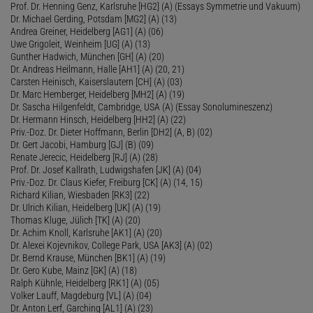
Prof. Dr. Henning Genz, Karlsruhe [HG2] (A) (Essays Symmetrie und Vakuum)
Dr. Michael Gerding, Potsdam [MG2] (A) (13)
Andrea Greiner, Heidelberg [AG1] (A) (06)
Uwe Grigoleit, Weinheim [UG] (A) (13)
Gunther Hadwich, München [GH] (A) (20)
Dr. Andreas Heilmann, Halle [AH1] (A) (20, 21)
Carsten Heinisch, Kaiserslautern [CH] (A) (03)
Dr. Marc Hemberger, Heidelberg [MH2] (A) (19)
Dr. Sascha Hilgenfeldt, Cambridge, USA (A) (Essay Sonolumineszenz)
Dr. Hermann Hinsch, Heidelberg [HH2] (A) (22)
Priv.-Doz. Dr. Dieter Hoffmann, Berlin [DH2] (A, B) (02)
Dr. Gert Jacobi, Hamburg [GJ] (B) (09)
Renate Jerecic, Heidelberg [RJ] (A) (28)
Prof. Dr. Josef Kallrath, Ludwigshafen [JK] (A) (04)
Priv.-Doz. Dr. Claus Kiefer, Freiburg [CK] (A) (14, 15)
Richard Kilian, Wiesbaden [RK3] (22)
Dr. Ulrich Kilian, Heidelberg [UK] (A) (19)
Thomas Kluge, Jülich [TK] (A) (20)
Dr. Achim Knoll, Karlsruhe [AK1] (A) (20)
Dr. Alexei Kojevnikov, College Park, USA [AK3] (A) (02)
Dr. Bernd Krause, München [BK1] (A) (19)
Dr. Gero Kube, Mainz [GK] (A) (18)
Ralph Kühnle, Heidelberg [RK1] (A) (05)
Volker Lauff, Magdeburg [VL] (A) (04)
Dr. Anton Lerf, Garching [AL1] (A) (23)