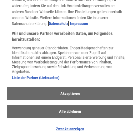
widerrufen, indem Sie auf den Link Voreinstellungen verwalten am
unteren Rand der Webseite klicken. Ihre Einstellungen gelten innerhalb
unseres Website. Weitere Informationen finden Sie in unserer
Datenschutzerklärung.
Datenschutz
Impressum
Wir und unsere Partner verarbeiten Daten, um Folgendes
bereitzustellen:
Verwendung genauer Standortdaten. Endgeräteeigenschaften zur
Identifikation aktiv abfragen. Speichern von oder Zugriff auf
Informationen auf einem Endgerät. Personalisierte Werbung und Inhalte,
Messung von Werbeleistung und der Performance von Inhalten,
Anthropozän
Zielgruppenforschung sowie Entwicklung und Verbesserung von
Angeboten.
Sollte die Erdgeschichte eine neue Epoche bekommen?
Liste der Partner (Lieferanten)
Wissenschaftler diskutieren über ein »Anthropozän« als Zeitalter,
das entscheidend durch den Menschen geprägt wurde.
Akzeptieren
Alle ablehnen
Zwecke anzeigen