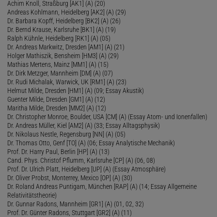
Achim Knoll, Straßburg [AK1] (A) (20)
Andreas Kohlmann, Heidelberg [AK2] (A) (29)
Dr. Barbara Kopff, Heidelberg [BK2] (A) (26)
Dr. Bernd Krause, Karlsruhe [BK1] (A) (19)
Ralph Kühnle, Heidelberg [RK1] (A) (05)
Dr. Andreas Markwitz, Dresden [AM1] (A) (21)
Holger Mathiszik, Bensheim [HM3] (A) (29)
Mathias Mertens, Mainz [MM1] (A) (15)
Dr. Dirk Metzger, Mannheim [DM] (A) (07)
Dr. Rudi Michalak, Warwick, UK [RM1] (A) (23)
Helmut Milde, Dresden [HM1] (A) (09; Essay Akustik)
Guenter Milde, Dresden [GM1] (A) (12)
Maritha Milde, Dresden [MM2] (A) (12)
Dr. Christopher Monroe, Boulder, USA [CM] (A) (Essay Atom- und Ionenfallen)
Dr. Andreas Müller, Kiel [AM2] (A) (33; Essay Alltagsphysik)
Dr. Nikolaus Nestle, Regensburg [NN] (A) (05)
Dr. Thomas Otto, Genf [TO] (A) (06; Essay Analytische Mechanik)
Prof. Dr. Harry Paul, Berlin [HP] (A) (13)
Cand. Phys. Christof Pflumm, Karlsruhe [CP] (A) (06, 08)
Prof. Dr. Ulrich Platt, Heidelberg [UP] (A) (Essay Atmosphäre)
Dr. Oliver Probst, Monterrey, Mexico [OP] (A) (30)
Dr. Roland Andreas Puntigam, München [RAP] (A) (14; Essay Allgemeine
Relativitätstheorie)
Dr. Gunnar Radons, Mannheim [GR1] (A) (01, 02, 32)
Prof. Dr. Günter Radons, Stuttgart [GR2] (A) (11)