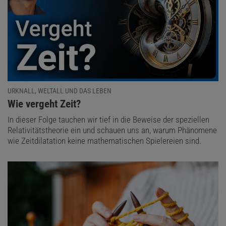
URKNALL, WELTALL UND DAS LEBEN
:
Wie vergeht Zeit?
In dieser Folge tauchen wir tief in die Beweise der speziellen
Relativitätstheorie ein und schauen uns an, warum Phänomene
wie Zeitdilatation keine mathematischen Spielereien sind.