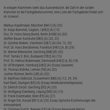
In eckigen Klammern steht das Autorenkürzel, die Zahl in der runden
Klammer ist die Fachgebietsnummer; eine Liste der Fachgebiete findet sich
im Vorwort.
Markus Aspelmeyer, München [MA1] (A) (20)
Dr. Katja Bammel, Cagliari, I [KB2] (A) (13)
Doz. Dr. Hans-Georg Bartel, Berlin [HGB] (A) (02)
Steffen Bauer, Karlsruhe [SB2] (A) (20, 22)
Dr. Günther Beikert, Viernheim [GB1] (A) (04, 10, 25)
Prof. Dr. Hans Berckhemer, Frankfurt [HB1] (A, B) (29)
Dr. Werner Biberacher, Garching [WB] (B) (20)
Prof. Tamás S. Biró, Budapest [TB2] (A) (15)
Prof. Dr. Helmut Bokemeyer, Darmstadt [HB2] (A, B) (18)
Dr. Ulf Borgeest, Hamburg [UB2] (A) (Essay Quasare)
Dr. Thomas Bührke, Leimen [TB] (A) (32)
Jochen Büttner, Berlin [JB] (A) (02)
Dr. Matthias Delbrück, Dossenheim [MD] (A) (12, 24, 29)
Karl Eberl, Stuttgart [KE] (A) (Essay Molekularstrahlepitaxie)
Dr. Dietrich Einzel, Garching [DE] (A) (20)
Dr. Wolfgang Eisenberg, Leipzig [WE] (A) (15)
Dr. Frank Eisenhaber, Wien [FE] (A) (27)
Dr. Roger Erb, Kassel [RE1] (A) (33; Essay Optische Erscheinungen der
Atmosphäre)
Dr. Christian Eurich, Bremen [CE] (A) (Essay Neuronale Netze)