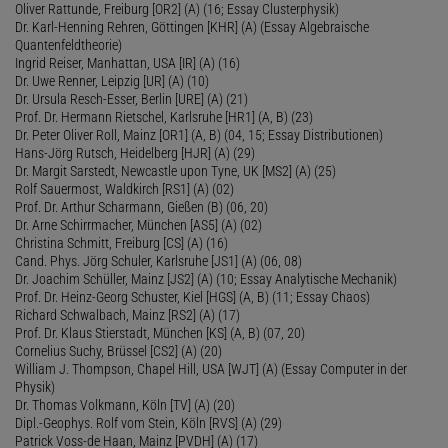
Oliver Rattunde, Freiburg [OR2] (A) (16; Essay Clusterphysik)
Dr. Karl-Henning Rehren, Göttingen [KHR] (A) (Essay Algebraische
Quantenfeldtheorie)
Ingrid Reiser, Manhattan, USA [IR] (A) (16)
Dr. Uwe Renner, Leipzig [UR] (A) (10)
Dr. Ursula Resch-Esser, Berlin [URE] (A) (21)
Prof. Dr. Hermann Rietschel, Karlsruhe [HR1] (A, B) (23)
Dr. Peter Oliver Roll, Mainz [OR1] (A, B) (04, 15; Essay Distributionen)
Hans-Jörg Rutsch, Heidelberg [HJR] (A) (29)
Dr. Margit Sarstedt, Newcastle upon Tyne, UK [MS2] (A) (25)
Rolf Sauermost, Waldkirch [RS1] (A) (02)
Prof. Dr. Arthur Scharmann, Gießen (B) (06, 20)
Dr. Arne Schirrmacher, München [AS5] (A) (02)
Christina Schmitt, Freiburg [CS] (A) (16)
Cand. Phys. Jörg Schuler, Karlsruhe [JS1] (A) (06, 08)
Dr. Joachim Schüller, Mainz [JS2] (A) (10; Essay Analytische Mechanik)
Prof. Dr. Heinz-Georg Schuster, Kiel [HGS] (A, B) (11; Essay Chaos)
Richard Schwalbach, Mainz [RS2] (A) (17)
Prof. Dr. Klaus Stierstadt, München [KS] (A, B) (07, 20)
Cornelius Suchy, Brüssel [CS2] (A) (20)
William J. Thompson, Chapel Hill, USA [WJT] (A) (Essay Computer in der
Physik)
Dr. Thomas Volkmann, Köln [TV] (A) (20)
Dipl.-Geophys. Rolf vom Stein, Köln [RVS] (A) (29)
Patrick Voss-de Haan, Mainz [PVDH] (A) (17)