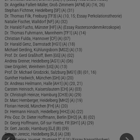
Dr. Angelika Fallert-Müller, Groß-Zimmern [AFM] (A) (16, 26)
Stephan Fichtner, Heidelberg [SF] (A) (31)
Dr. Thomas Filk, Freiburg [TF3] (A) (10, 15; Essay Perkolationstheorie)
Natalie Fischer, Walldorf [NF] (A) (32)
Dr. Harald Fuchs, Münster [HF] (A) (Essay Rastersondenmikroskopie)
Dr. Thomas Fuhrmann, Mannheim [TF1] (A) (14)
Christian Fulda, Hannover [CF] (A) (07)
Dr. Harald Genz, Darmstadt [HG1] (A) (18)
Michael Gerding, Kühlungsborn [MG2] (A) (13)
Prof. Dr. Gerd Graßhoff, Bern [GG] (A) (02)
Andrea Greiner, Heidelberg [AG1] (A) (06)
Uwe Grigoleit, Weinheim [UG] (A) (13)
Prof. Dr. Michael Grodzicki, Salzburg [MG1] (B) (01, 16)
Gunther Hadwich, München [GH] (A) (20)
Dr. Andreas Heilmann, Halle [AH1] (A) (20, 21)
Carsten Heinisch, Kaiserslautern [CH] (A) (03)
Dr. Christoph Heinze, Hamburg [CH3] (A) (29)
Dr. Marc Hemberger, Heidelberg [MH2] (A) (19)
Florian Herold, München [FH] (A) (20)
Dr. Hermann Hinsch, Heidelberg [HH2] (A) (22)
Priv.-Doz. Dr. Dieter Hoffmann, Berlin [DH2] (A, B) (02)
Dr. Georg Hoffmann, Gif-sur-Yvette, FR [GH1] (A) (29)
Dr. Gert Jacobi, Hamburg [GJ] (B) (09)
Renate Jerecic, Heidelberg [RJ] (A) (28)
Dr. Catherine Journet, Stuttgart [CJ] (A) (Essay Nanoröhrchen)