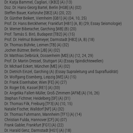
Dr. Katja Bammel, Cagliari, I [KB2] (A) (13)
Doz. Dr. Hans-Georg Bartel, Berlin [HGB] (A) (02)
Steffen Bauer, Karlsruhe [SB2] (A) (20, 22)
Dr. Günther Beikert, Viernheim [GB1] (A) (04, 10, 25)
Prof. Dr. Hans Berckhemer, Frankfurt [HB1] (A, B) (29; Essay Seismologie)
Dr. Werner Biberacher, Garching [WB] (B) (20)
Prof. Tamás S. Biró, Budapest [TB2] (A) (15)
Prof. Dr. Helmut Bokemeyer, Darmstadt [HB2] (A, B) (18)
Dr. Thomas Bührke, Leimen [TB] (A) (32)
Jochen Büttner, Berlin [JB] (A) (02)
Dr. Matthias Delbrück, Dossenheim [MD] (A) (12, 24, 29)
Prof. Dr. Martin Dressel, Stuttgart (A) (Essay Spindichtewellen)
Dr. Michael Eckert, München [ME] (A) (02)
Dr. Dietrich Einzel, Garching (A) (Essay Supraleitung und Suprafluidität)
Dr. Wolfgang Eisenberg, Leipzig [WE] (A) (15)
Dr. Frank Eisenhaber, Wien [FE] (A) (27)
Dr. Roger Erb, Kassel [RE1] (A) (33)
Dr. Angelika Fallert-Müller, Groß-Zimmern [AFM] (A) (16, 26)
Stephan Fichtner, Heidelberg [SF] (A) (31)
Dr. Thomas Filk, Freiburg [TF3] (A) (10, 15)
Natalie Fischer, Walldorf [NF] (A) (32)
Dr. Thomas Fuhrmann, Mannheim [TF1] (A) (14)
Christian Fulda, Hannover [CF] (A) (07)
Frank Gabler, Frankfurt [FG1] (A) (22)
Dr. Harald Genz, Darmstadt [HG1] (A) (18)