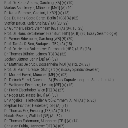
Prof. Dr. Klaus Andres, Garching [KA] (A) (10)
Markus Aspelmeyer, München [MA1] (A) (20)
Dr. Katja Bammel, Cagliari, I [KB2] (A) (13)
Doz. Dr. Hans-Georg Bartel, Berlin [HGB] (A) (02)
Steffen Bauer, Karlsruhe [SB2] (A) (20, 22)
Dr. Günther Beikert, Viernheim [GB1] (A) (04, 10, 25)
Prof. Dr. Hans Berckhemer, Frankfurt [HB1] (A, B) (29; Essay Seismologie)
Dr. Werner Biberacher, Garching [WB] (B) (20)
Prof. Tamás S. Biró, Budapest [TB2] (A) (15)
Prof. Dr. Helmut Bokemeyer, Darmstadt [HB2] (A, B) (18)
Dr. Thomas Bührke, Leimen [TB] (A) (32)
Jochen Büttner, Berlin [JB] (A) (02)
Dr. Matthias Delbrück, Dossenheim [MD] (A) (12, 24, 29)
Prof. Dr. Martin Dressel, Stuttgart (A) (Essay Spindichtewellen)
Dr. Michael Eckert, München [ME] (A) (02)
Dr. Dietrich Einzel, Garching (A) (Essay Supraleitung und Suprafluidität)
Dr. Wolfgang Eisenberg, Leipzig [WE] (A) (15)
Dr. Frank Eisenhaber, Wien [FE] (A) (27)
Dr. Roger Erb, Kassel [RE1] (A) (33)
Dr. Angelika Fallert-Müller, Groß-Zimmern [AFM] (A) (16, 26)
Stephan Fichtner, Heidelberg [SF] (A) (31)
Dr. Thomas Filk, Freiburg [TF3] (A) (10, 15)
Natalie Fischer, Walldorf [NF] (A) (32)
Dr. Thomas Fuhrmann, Mannheim [TF1] (A) (14)
Christian Fulda, Hannover [CF] (A) (07)