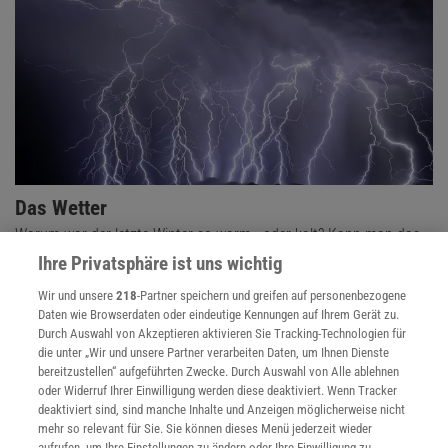
Das Wetter
Warum war der letzte Winter so warm - oder kalt? Kann man das
Sommerwetter im Frühling vorhersagen? Wie wirkt Regen auf
Ihre Privatsphäre ist uns wichtig
unser Gemüt? Das Wetter bestimmt unseren Alltag.
Wir und unsere
218
-Partner speichern und greifen auf personenbezogene
Daten wie Browserdaten oder eindeutige Kennungen auf Ihrem Gerät zu.
Durch Auswahl von Akzeptieren aktivieren Sie Tracking-Technologien für
die unter „Wir und unsere Partner verarbeiten Daten, um Ihnen Dienste
bereitzustellen“ aufgeführten Zwecke. Durch Auswahl von Alle ablehnen
oder Widerruf Ihrer Einwilligung werden diese deaktiviert. Wenn Tracker
deaktiviert sind, sind manche Inhalte und Anzeigen möglicherweise nicht
mehr so relevant für Sie. Sie können dieses Menü jederzeit wieder
aufrufen, um Ihre Einstellungen zu ändern oder Ihre Einwilligung zu