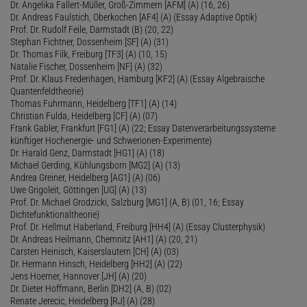
Dr. Angelika Fallert-Müller, Groß-Zimmern [AFM] (A) (16, 26)
Dr. Andreas Faulstich, Oberkochen [AF4] (A) (Essay Adaptive Optik)
Prof. Dr. Rudolf Feile, Darmstadt (B) (20, 22)
Stephan Fichtner, Dossenheim [SF] (A) (31)
Dr. Thomas Filk, Freiburg [TF3] (A) (10, 15)
Natalie Fischer, Dossenheim [NF] (A) (32)
Prof. Dr. Klaus Fredenhagen, Hamburg [KF2] (A) (Essay Algebraische
Quantenfeldtheorie)
Thomas Fuhrmann, Heidelberg [TF1] (A) (14)
Christian Fulda, Heidelberg [CF] (A) (07)
Frank Gabler, Frankfurt [FG1] (A) (22; Essay Datenverarbeitungssysteme
künftiger Hochenergie- und Schwerionen-Experimente)
Dr. Harald Genz, Darmstadt [HG1] (A) (18)
Michael Gerding, Kühlungsborn [MG2] (A) (13)
Andrea Greiner, Heidelberg [AG1] (A) (06)
Uwe Grigoleit, Göttingen [UG] (A) (13)
Prof. Dr. Michael Grodzicki, Salzburg [MG1] (A, B) (01, 16; Essay
Dichtefunktionaltheorie)
Prof. Dr. Hellmut Haberland, Freiburg [HH4] (A) (Essay Clusterphysik)
Dr. Andreas Heilmann, Chemnitz [AH1] (A) (20, 21)
Carsten Heinisch, Kaiserslautern [CH] (A) (03)
Dr. Hermann Hinsch, Heidelberg [HH2] (A) (22)
Jens Hoerner, Hannover [JH] (A) (20)
Dr. Dieter Hoffmann, Berlin [DH2] (A, B) (02)
Renate Jerecic, Heidelberg [RJ] (A) (28)