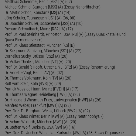
Matthias Schemmel, Berlin [MS4] (A) (02)
Michael Schmid, Stuttgart [MS5] (A) (Essay Nanoröhrchen)
Dr. Martin Schön, Konstanz [MS] (A) (14)
Jörg Schuler, Taunusstein [JS1] (A) (06, 08)
Dr. Joachim Schüller, Dossenheim [JS2] (A) (10)
Richard Schwalbach, Mainz [RS2] (A) (17)
Prof. Dr. Paul Steinhardt, Princeton, USA [PS] (A) (Essay Quasikristalle und
Quasi-Elementarzellen)
Prof. Dr. Klaus Stierstadt, München [KS] (B)
Dr. Siegmund Stintzing, München [SS1] (A) (22)
Cornelius Suchy, Brüssel [CS2] (A) (20)
Dr. Volker Theileis, München [VT] (A) (20)
Prof. Dr. Gerald 't Hooft, Utrecht, NL [GT2] (A) (Essay Renormierung)
Dr. Annette Vogt, Berlin [AV] (A) (02)
Dr. Thomas Volkmann, Köln [TV] (A) (20)
Rolf vom Stein, Köln [RVS] (A) (29)
Patrick Voss-de Haan, Mainz [PVDH] (A) (17)
Dr. Thomas Wagner, Heidelberg [TW2] (A) (29)
Dr. Hildegard Wasmuth-Fries, Ludwigshafen [HWF] (A) (26)
Manfred Weber, Frankfurt [MW1] (A) (28)
Priv.-Doz. Dr. Burghard Weiss, Lübeck [BW2] (A) (02)
Prof. Dr. Klaus Winter, Berlin [KW] (A) (Essay Neutrinophysik)
Dr. Achim Wixforth, München [AW1] (A) (20)
Dr. Steffen Wolf, Berkeley, USA [SW] (A) (16)
Priv.-Doz. Dr. Jochen Wosnitza, Karlsruhe [JW] (A) (23; Essay Organische