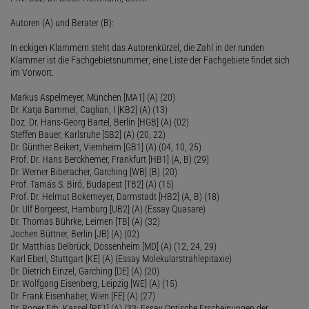
Autoren (A) und Berater (B):
In eckigen Klammern steht das Autorenkürzel, die Zahl in der runden
Klammer ist die Fachgebietsnummer; eine Liste der Fachgebiete findet sich
im Vorwort.
Markus Aspelmeyer, München [MA1] (A) (20)
Dr. Katja Bammel, Cagliari, I [KB2] (A) (13)
Doz. Dr. Hans-Georg Bartel, Berlin [HGB] (A) (02)
Steffen Bauer, Karlsruhe [SB2] (A) (20, 22)
Dr. Günther Beikert, Viernheim [GB1] (A) (04, 10, 25)
Prof. Dr. Hans Berckhemer, Frankfurt [HB1] (A, B) (29)
Dr. Werner Biberacher, Garching [WB] (B) (20)
Prof. Tamás S. Biró, Budapest [TB2] (A) (15)
Prof. Dr. Helmut Bokemeyer, Darmstadt [HB2] (A, B) (18)
Dr. Ulf Borgeest, Hamburg [UB2] (A) (Essay Quasare)
Dr. Thomas Bührke, Leimen [TB] (A) (32)
Jochen Büttner, Berlin [JB] (A) (02)
Dr. Matthias Delbrück, Dossenheim [MD] (A) (12, 24, 29)
Karl Eberl, Stuttgart [KE] (A) (Essay Molekularstrahlepitaxie)
Dr. Dietrich Einzel, Garching [DE] (A) (20)
Dr. Wolfgang Eisenberg, Leipzig [WE] (A) (15)
Dr. Frank Eisenhaber, Wien [FE] (A) (27)
Dr. Roger Erb, Kassel [RE1] (A) (33; Essay Optische Erscheinungen der