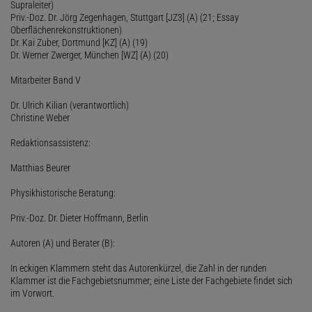
Supraleiter)
Priv.-Doz. Dr. Jörg Zegenhagen, Stuttgart [JZ3] (A) (21; Essay
Oberflächenrekonstruktionen)
Dr. Kai Zuber, Dortmund [KZ] (A) (19)
Dr. Werner Zwerger, München [WZ] (A) (20)
Mitarbeiter Band V
Dr. Ulrich Kilian (verantwortlich)
Christine Weber
Redaktionsassistenz:
Matthias Beurer
Physikhistorische Beratung:
Priv.-Doz. Dr. Dieter Hoffmann, Berlin
Autoren (A) und Berater (B):
In eckigen Klammern steht das Autorenkürzel, die Zahl in der runden
Klammer ist die Fachgebietsnummer; eine Liste der Fachgebiete findet sich
im Vorwort.