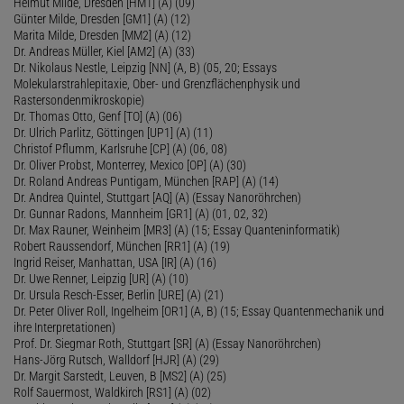
Helmut Milde, Dresden [HM1] (A) (09)
Günter Milde, Dresden [GM1] (A) (12)
Marita Milde, Dresden [MM2] (A) (12)
Dr. Andreas Müller, Kiel [AM2] (A) (33)
Dr. Nikolaus Nestle, Leipzig [NN] (A, B) (05, 20; Essays
Molekularstrahlepitaxie, Ober- und Grenzflächenphysik und
Rastersondenmikroskopie)
Dr. Thomas Otto, Genf [TO] (A) (06)
Dr. Ulrich Parlitz, Göttingen [UP1] (A) (11)
Christof Pflumm, Karlsruhe [CP] (A) (06, 08)
Dr. Oliver Probst, Monterrey, Mexico [OP] (A) (30)
Dr. Roland Andreas Puntigam, München [RAP] (A) (14)
Dr. Andrea Quintel, Stuttgart [AQ] (A) (Essay Nanoröhrchen)
Dr. Gunnar Radons, Mannheim [GR1] (A) (01, 02, 32)
Dr. Max Rauner, Weinheim [MR3] (A) (15; Essay Quanteninformatik)
Robert Raussendorf, München [RR1] (A) (19)
Ingrid Reiser, Manhattan, USA [IR] (A) (16)
Dr. Uwe Renner, Leipzig [UR] (A) (10)
Dr. Ursula Resch-Esser, Berlin [URE] (A) (21)
Dr. Peter Oliver Roll, Ingelheim [OR1] (A, B) (15; Essay Quantenmechanik und
ihre Interpretationen)
Prof. Dr. Siegmar Roth, Stuttgart [SR] (A) (Essay Nanoröhrchen)
Hans-Jörg Rutsch, Walldorf [HJR] (A) (29)
Dr. Margit Sarstedt, Leuven, B [MS2] (A) (25)
Rolf Sauermost, Waldkirch [RS1] (A) (02)