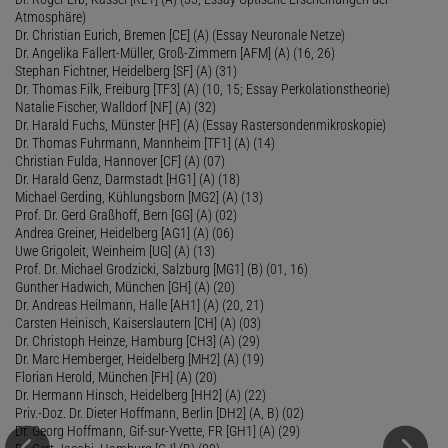
Atmosphäre)
Dr. Christian Eurich, Bremen [CE] (A) (Essay Neuronale Netze)
Dr. Angelika Fallert-Müller, Groß-Zimmern [AFM] (A) (16, 26)
Stephan Fichtner, Heidelberg [SF] (A) (31)
Dr. Thomas Filk, Freiburg [TF3] (A) (10, 15; Essay Perkolationstheorie)
Natalie Fischer, Walldorf [NF] (A) (32)
Dr. Harald Fuchs, Münster [HF] (A) (Essay Rastersondenmikroskopie)
Dr. Thomas Fuhrmann, Mannheim [TF1] (A) (14)
Christian Fulda, Hannover [CF] (A) (07)
Dr. Harald Genz, Darmstadt [HG1] (A) (18)
Michael Gerding, Kühlungsborn [MG2] (A) (13)
Prof. Dr. Gerd Graßhoff, Bern [GG] (A) (02)
Andrea Greiner, Heidelberg [AG1] (A) (06)
Uwe Grigoleit, Weinheim [UG] (A) (13)
Prof. Dr. Michael Grodzicki, Salzburg [MG1] (B) (01, 16)
Gunther Hadwich, München [GH] (A) (20)
Dr. Andreas Heilmann, Halle [AH1] (A) (20, 21)
Carsten Heinisch, Kaiserslautern [CH] (A) (03)
Dr. Christoph Heinze, Hamburg [CH3] (A) (29)
Dr. Marc Hemberger, Heidelberg [MH2] (A) (19)
Florian Herold, München [FH] (A) (20)
Dr. Hermann Hinsch, Heidelberg [HH2] (A) (22)
Priv.-Doz. Dr. Dieter Hoffmann, Berlin [DH2] (A, B) (02)
Dr. Georg Hoffmann, Gif-sur-Yvette, FR [GH1] (A) (29)