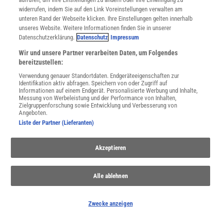
widerrufen, indem Sie auf den Link Voreinstellungen verwalten am
unteren Rand der Webseite klicken. Ihre Einstellungen gelten innerhalb
unseres Website. Weitere Informationen finden Sie in unserer
Datenschutzerklärung.
Datenschutz
Impressum
Wir und unsere Partner verarbeiten Daten, um Folgendes
Zurück zum Mond
bereitzustellen:
Kein Himmelskörper ist der Erde so nahe wie der Mond. Nach den
Verwendung genauer Standortdaten. Endgeräteeigenschaften zur
Apollomissionen galt er lange als uninteressant, nun aber strebt
Identifikation aktiv abfragen. Speichern von oder Zugriff auf
die Menschheit wieder zu ihrem kosmischen Begleiter.
Informationen auf einem Endgerät. Personalisierte Werbung und Inhalte,
Messung von Werbeleistung und der Performance von Inhalten,
Zielgruppenforschung sowie Entwicklung und Verbesserung von
Angeboten.
Anzeige
Liste der Partner (Lieferanten)
Akzeptieren
Alle ablehnen
Zwecke anzeigen