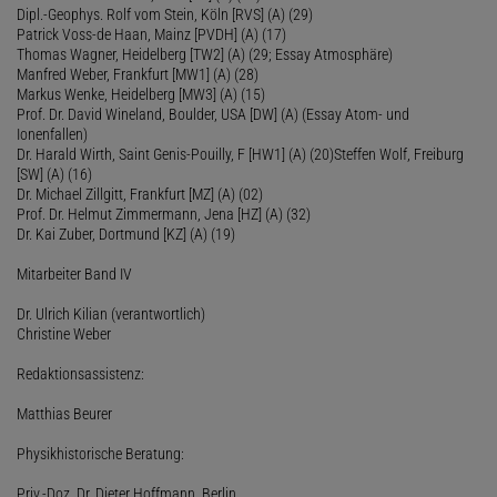
Dipl.-Geophys. Rolf vom Stein, Köln [RVS] (A) (29)
Patrick Voss-de Haan, Mainz [PVDH] (A) (17)
Thomas Wagner, Heidelberg [TW2] (A) (29; Essay Atmosphäre)
Manfred Weber, Frankfurt [MW1] (A) (28)
Markus Wenke, Heidelberg [MW3] (A) (15)
Prof. Dr. David Wineland, Boulder, USA [DW] (A) (Essay Atom- und
Ionenfallen)
Dr. Harald Wirth, Saint Genis-Pouilly, F [HW1] (A) (20)Steffen Wolf, Freiburg
[SW] (A) (16)
Dr. Michael Zillgitt, Frankfurt [MZ] (A) (02)
Prof. Dr. Helmut Zimmermann, Jena [HZ] (A) (32)
Dr. Kai Zuber, Dortmund [KZ] (A) (19)
Mitarbeiter Band IV
Dr. Ulrich Kilian (verantwortlich)
Christine Weber
Redaktionsassistenz:
Matthias Beurer
Physikhistorische Beratung:
Priv.-Doz. Dr. Dieter Hoffmann, Berlin