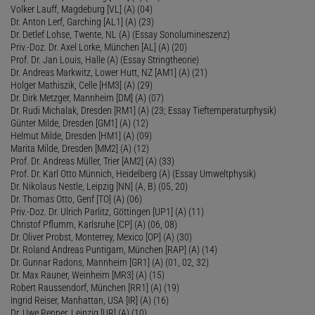
Volker Lauff, Magdeburg [VL] (A) (04)
Dr. Anton Lerf, Garching [AL1] (A) (23)
Dr. Detlef Lohse, Twente, NL (A) (Essay Sonolumineszenz)
Priv.-Doz. Dr. Axel Lorke, München [AL] (A) (20)
Prof. Dr. Jan Louis, Halle (A) (Essay Stringtheorie)
Dr. Andreas Markwitz, Lower Hutt, NZ [AM1] (A) (21)
Holger Mathiszik, Celle [HM3] (A) (29)
Dr. Dirk Metzger, Mannheim [DM] (A) (07)
Dr. Rudi Michalak, Dresden [RM1] (A) (23; Essay Tieftemperaturphysik)
Günter Milde, Dresden [GM1] (A) (12)
Helmut Milde, Dresden [HM1] (A) (09)
Marita Milde, Dresden [MM2] (A) (12)
Prof. Dr. Andreas Müller, Trier [AM2] (A) (33)
Prof. Dr. Karl Otto Münnich, Heidelberg (A) (Essay Umweltphysik)
Dr. Nikolaus Nestle, Leipzig [NN] (A, B) (05, 20)
Dr. Thomas Otto, Genf [TO] (A) (06)
Priv.-Doz. Dr. Ulrich Parlitz, Göttingen [UP1] (A) (11)
Christof Pflumm, Karlsruhe [CP] (A) (06, 08)
Dr. Oliver Probst, Monterrey, Mexico [OP] (A) (30)
Dr. Roland Andreas Puntigam, München [RAP] (A) (14)
Dr. Gunnar Radons, Mannheim [GR1] (A) (01, 02, 32)
Dr. Max Rauner, Weinheim [MR3] (A) (15)
Robert Raussendorf, München [RR1] (A) (19)
Ingrid Reiser, Manhattan, USA [IR] (A) (16)
Dr. Uwe Renner, Leipzig [UR] (A) (10)