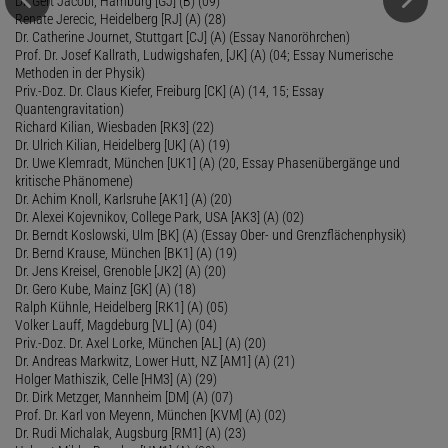
Dr. Gert Jacobi, Hamburg [GJ] (B) (09)
Renate Jerecic, Heidelberg [RJ] (A) (28)
Dr. Catherine Journet, Stuttgart [CJ] (A) (Essay Nanoröhrchen)
Prof. Dr. Josef Kallrath, Ludwigshafen, [JK] (A) (04; Essay Numerische
Methoden in der Physik)
Priv.-Doz. Dr. Claus Kiefer, Freiburg [CK] (A) (14, 15; Essay
Quantengravitation)
Richard Kilian, Wiesbaden [RK3] (22)
Dr. Ulrich Kilian, Heidelberg [UK] (A) (19)
Dr. Uwe Klemradt, München [UK1] (A) (20, Essay Phasenübergänge und
kritische Phänomene)
Dr. Achim Knoll, Karlsruhe [AK1] (A) (20)
Dr. Alexei Kojevnikov, College Park, USA [AK3] (A) (02)
Dr. Berndt Koslowski, Ulm [BK] (A) (Essay Ober- und Grenzflächenphysik)
Dr. Bernd Krause, München [BK1] (A) (19)
Dr. Jens Kreisel, Grenoble [JK2] (A) (20)
Dr. Gero Kube, Mainz [GK] (A) (18)
Ralph Kühnle, Heidelberg [RK1] (A) (05)
Volker Lauff, Magdeburg [VL] (A) (04)
Priv.-Doz. Dr. Axel Lorke, München [AL] (A) (20)
Dr. Andreas Markwitz, Lower Hutt, NZ [AM1] (A) (21)
Holger Mathiszik, Celle [HM3] (A) (29)
Dr. Dirk Metzger, Mannheim [DM] (A) (07)
Prof. Dr. Karl von Meyenn, München [KVM] (A) (02)
Dr. Rudi Michalak, Augsburg [RM1] (A) (23)