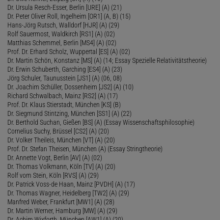
Dr. Ursula Resch-Esser, Berlin [URE] (A) (21)
Dr. Peter Oliver Roll, Ingelheim [OR1] (A, B) (15)
Hans-Jörg Rutsch, Walldorf [HJR] (A) (29)
Rolf Sauermost, Waldkirch [RS1] (A) (02)
Matthias Schemmel, Berlin [MS4] (A) (02)
Prof. Dr. Erhard Scholz, Wuppertal [ES] (A) (02)
Dr. Martin Schön, Konstanz [MS] (A) (14; Essay Spezielle Relativitätstheorie)
Dr. Erwin Schuberth, Garching [ES4] (A) (23)
Jörg Schuler, Taunusstein [JS1] (A) (06, 08)
Dr. Joachim Schüller, Dossenheim [JS2] (A) (10)
Richard Schwalbach, Mainz [RS2] (A) (17)
Prof. Dr. Klaus Stierstadt, München [KS] (B)
Dr. Siegmund Stintzing, München [SS1] (A) (22)
Dr. Berthold Suchan, Gießen [BS] (A) (Essay Wissenschaftsphilosophie)
Cornelius Suchy, Brüssel [CS2] (A) (20)
Dr. Volker Theileis, München [VT] (A) (20)
Prof. Dr. Stefan Theisen, München (A) (Essay Stringtheorie)
Dr. Annette Vogt, Berlin [AV] (A) (02)
Dr. Thomas Volkmann, Köln [TV] (A) (20)
Rolf vom Stein, Köln [RVS] (A) (29)
Dr. Patrick Voss-de Haan, Mainz [PVDH] (A) (17)
Dr. Thomas Wagner, Heidelberg [TW2] (A) (29)
Manfred Weber, Frankfurt [MW1] (A) (28)
Dr. Martin Werner, Hamburg [MW] (A) (29)
Dr. Achim Wixforth, München [AW1] (A) (20)