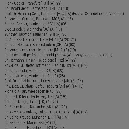
Frank Gabler, Frankfurt [FG1] (A) (22)
Dr. Harald Genz, Darmstadt [HG1] (A) (18)
Prof. Dr. Henning Genz, Karlsruhe [HG2] (A) (Essays Symmetrie und Vakuum)
Dr. Michael Gerding, Potsdam [MG2] (A) (13)
Andrea Greiner, Heidelberg [AG1] (A) (06)
Uwe Grigoleit, Weinheim [UG] (A) (13)
Gunther Hadwich, München [GH] (A) (20)
Dr. Andreas Heilmann, Halle [AH1] (A) (20, 21)
Carsten Heinisch, Kaiserslautern [CH] (A) (03)
Dr. Marc Hemberger, Heidelberg [MH2] (A) (19)
Dr. Sascha Hilgenfeldt, Cambridge, USA (A) (Essay Sonolumineszenz)
Dr. Hermann Hinsch, Heidelberg [HH2] (A) (22)
Priv.-Doz. Dr. Dieter Hoffmann, Berlin [DH2] (A, B) (02)
Dr. Gert Jacobi, Hamburg [GJ] (B) (09)
Renate Jerecic, Heidelberg [RJ] (A) (28)
Prof. Dr. Josef Kallrath, Ludwigshafen [JK] (A) (04)
Priv.-Doz. Dr. Claus Kiefer, Freiburg [CK] (A) (14, 15)
Richard Kilian, Wiesbaden [RK3] (22)
Dr. Ulrich Kilian, Heidelberg [UK] (A) (19)
Thomas Kluge, Jülich [TK] (A) (20)
Dr. Achim Knoll, Karlsruhe [AK1] (A) (20)
Dr. Alexei Kojevnikov, College Park, USA [AK3] (A) (02)
Dr. Bernd Krause, München [BK1] (A) (19)
Dr. Gero Kube, Mainz [GK] (A) (18)
Ralph Kühnle, Heidelberg [RK1] (A) (05)