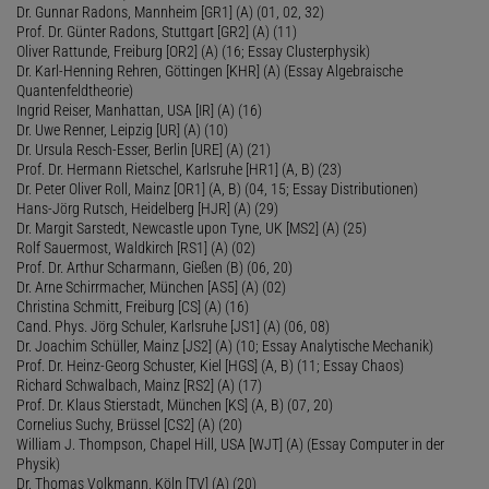
Dr. Gunnar Radons, Mannheim [GR1] (A) (01, 02, 32)
Prof. Dr. Günter Radons, Stuttgart [GR2] (A) (11)
Oliver Rattunde, Freiburg [OR2] (A) (16; Essay Clusterphysik)
Dr. Karl-Henning Rehren, Göttingen [KHR] (A) (Essay Algebraische
Quantenfeldtheorie)
Ingrid Reiser, Manhattan, USA [IR] (A) (16)
Dr. Uwe Renner, Leipzig [UR] (A) (10)
Dr. Ursula Resch-Esser, Berlin [URE] (A) (21)
Prof. Dr. Hermann Rietschel, Karlsruhe [HR1] (A, B) (23)
Dr. Peter Oliver Roll, Mainz [OR1] (A, B) (04, 15; Essay Distributionen)
Hans-Jörg Rutsch, Heidelberg [HJR] (A) (29)
Dr. Margit Sarstedt, Newcastle upon Tyne, UK [MS2] (A) (25)
Rolf Sauermost, Waldkirch [RS1] (A) (02)
Prof. Dr. Arthur Scharmann, Gießen (B) (06, 20)
Dr. Arne Schirrmacher, München [AS5] (A) (02)
Christina Schmitt, Freiburg [CS] (A) (16)
Cand. Phys. Jörg Schuler, Karlsruhe [JS1] (A) (06, 08)
Dr. Joachim Schüller, Mainz [JS2] (A) (10; Essay Analytische Mechanik)
Prof. Dr. Heinz-Georg Schuster, Kiel [HGS] (A, B) (11; Essay Chaos)
Richard Schwalbach, Mainz [RS2] (A) (17)
Prof. Dr. Klaus Stierstadt, München [KS] (A, B) (07, 20)
Cornelius Suchy, Brüssel [CS2] (A) (20)
William J. Thompson, Chapel Hill, USA [WJT] (A) (Essay Computer in der
Physik)
Dr. Thomas Volkmann, Köln [TV] (A) (20)