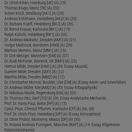
Dr. Ulrich Kilian, Hamburg [UK] (A) (19)
Thomas Kluge, Mainz [TK] (A) (20)
Achim Knoll, Straßburg [AK1] (A) (20)
Andreas Kohlmann, Heidelberg [AK2] (A) (29)
Dr. Barbara Kopff, Heidelberg [BK2] (A) (26)
Dr. Bernd Krause, Karlsruhe [BK1] (A) (19)
Ralph Kühnle, Heidelberg [RK1] (A) (05)
Dr. Andreas Markwitz, Dresden [AM1] (A) (21)
Holger Mathiszik, Bensheim [HM3] (A) (29)
Mathias Mertens, Mainz [MM1] (A) (15)
Dr. Dirk Metzger, Mannheim [DM] (A) (07)
Dr. Rudi Michalak, Warwick, UK [RM1] (A) (23)
Helmut Milde, Dresden [HM1] (A) (09; Essay Akustik)
Guenter Milde, Dresden [GM1] (A) (12)
Maritha Milde, Dresden [MM2] (A) (12)
Dr. Christopher Monroe, Boulder, USA [CM] (A) (Essay Atom- und Ionenfallen)
Dr. Andreas Müller, Kiel [AM2] (A) (33; Essay Alltagsphysik)
Dr. Nikolaus Nestle, Regensburg [NN] (A) (05)
Dr. Thomas Otto, Genf [TO] (A) (06; Essay Analytische Mechanik)
Prof. Dr. Harry Paul, Berlin [HP] (A) (13)
Cand. Phys. Christof Pflumm, Karlsruhe [CP] (A) (06, 08)
Prof. Dr. Ulrich Platt, Heidelberg [UP] (A) (Essay Atmosphäre)
Dr. Oliver Probst, Monterrey, Mexico [OP] (A) (30)
Dr. Roland Andreas Puntigam, München [RAP] (A) (14; Essay Allgemeine
Relativitätstheorie)