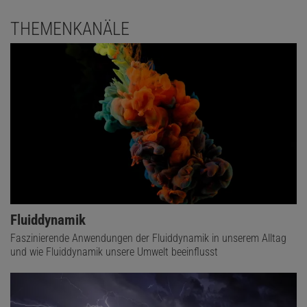
THEMENKANÄLE
Fluiddynamik
Faszinierende Anwendungen der Fluiddynamik in unserem Alltag
und wie Fluiddynamik unsere Umwelt beeinflusst