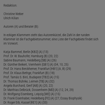
Redaktion:
Christine Weber
Ulrich Kilian
Autoren (A) und Berater (B):
In eckigen Klammern steht das Autorenkürzel, die Zahl in der runden
Klammer ist die Fachgebietsnummer; eine Liste der Fachgebiete findet sich
im Vorwort.
Katja Bammel, Berlin [KB2] (A) (13)
Prof. Dr. W. Bauhofer, Hamburg (B) (20, 22)
Sabine Baumann, Heidelberg [SB] (A) (26)
Dr. Günther Beikert, Viernheim [GB1] (A) (04, 10, 25)
Prof. Dr. Hans Berckhemer, Frankfurt [HB1] (A, B) (29)
Prof. Dr. Klaus Bethge, Frankfurt (B) (18)
Prof. Tamás S. Biró, Budapest [TB2] (A) (15)
Dr. Thomas Bührke, Leimen [TB] (A) (32)
Angela Burchard, Genf [AB] (A) (20, 22)
Dr. Matthias Delbrück, Dossenheim [MD] (A) (12, 24, 29)
Dr. Wolfgang Eisenberg, Leipzig [WE] (A) (15)
Dr. Frank Eisenhaber, Heidelberg [FE] (A) (27; Essay Biophysik)
Dr. Roger Erb, Kassel [RE1] (A) (33)