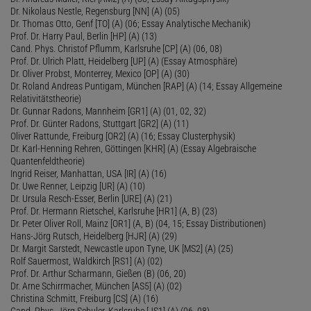
Dr. Nikolaus Nestle, Regensburg [NN] (A) (05)
Dr. Thomas Otto, Genf [TO] (A) (06; Essay Analytische Mechanik)
Prof. Dr. Harry Paul, Berlin [HP] (A) (13)
Cand. Phys. Christof Pflumm, Karlsruhe [CP] (A) (06, 08)
Prof. Dr. Ulrich Platt, Heidelberg [UP] (A) (Essay Atmosphäre)
Dr. Oliver Probst, Monterrey, Mexico [OP] (A) (30)
Dr. Roland Andreas Puntigam, München [RAP] (A) (14; Essay Allgemeine
Relativitätstheorie)
Dr. Gunnar Radons, Mannheim [GR1] (A) (01, 02, 32)
Prof. Dr. Günter Radons, Stuttgart [GR2] (A) (11)
Oliver Rattunde, Freiburg [OR2] (A) (16; Essay Clusterphysik)
Dr. Karl-Henning Rehren, Göttingen [KHR] (A) (Essay Algebraische
Quantenfeldtheorie)
Ingrid Reiser, Manhattan, USA [IR] (A) (16)
Dr. Uwe Renner, Leipzig [UR] (A) (10)
Dr. Ursula Resch-Esser, Berlin [URE] (A) (21)
Prof. Dr. Hermann Rietschel, Karlsruhe [HR1] (A, B) (23)
Dr. Peter Oliver Roll, Mainz [OR1] (A, B) (04, 15; Essay Distributionen)
Hans-Jörg Rutsch, Heidelberg [HJR] (A) (29)
Dr. Margit Sarstedt, Newcastle upon Tyne, UK [MS2] (A) (25)
Rolf Sauermost, Waldkirch [RS1] (A) (02)
Prof. Dr. Arthur Scharmann, Gießen (B) (06, 20)
Dr. Arne Schirrmacher, München [AS5] (A) (02)
Christina Schmitt, Freiburg [CS] (A) (16)
Cand. Phys. Jörg Schuler, Karlsruhe [JS1] (A) (06, 08)