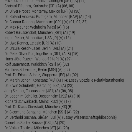
Priv.-Doz. Dr. Ulrich Parlitz, Göttingen [UP1] (A) (11)
Christof Pflumm, Karlsruhe [CP] (A) (06, 08)
Dr. Oliver Probst, Monterrey, Mexico [OP] (A) (30)
Dr. Roland Andreas Puntigam, München [RAP] (A) (14)
Dr. Gunnar Radons, Mannheim [GR1] (A) (01, 02, 32)
Dr. Max Rauner, Weinheim [MR3] (A) (15)
Robert Raussendorf, München [RR1] (A) (19)
Ingrid Reiser, Manhattan, USA [IR] (A) (16)
Dr. Uwe Renner, Leipzig [UR] (A) (10)
Dr. Ursula Resch-Esser, Berlin [URE] (A) (21)
Dr. Peter Oliver Roll, Ingelheim [OR1] (A, B) (15)
Hans-Jörg Rutsch, Walldorf [HJR] (A) (29)
Rolf Sauermost, Waldkirch [RS1] (A) (02)
Matthias Schemmel, Berlin [MS4] (A) (02)
Prof. Dr. Erhard Scholz, Wuppertal [ES] (A) (02)
Dr. Martin Schön, Konstanz [MS] (A) (14; Essay Spezielle Relativitätstheorie)
Dr. Erwin Schuberth, Garching [ES4] (A) (23)
Jörg Schuler, Taunusstein [JS1] (A) (06, 08)
Dr. Joachim Schüller, Dossenheim [JS2] (A) (10)
Richard Schwalbach, Mainz [RS2] (A) (17)
Prof. Dr. Klaus Stierstadt, München [KS] (B)
Dr. Siegmund Stintzing, München [SS1] (A) (22)
Dr. Berthold Suchan, Gießen [BS] (A) (Essay Wissenschaftsphilosophie)
Cornelius Suchy, Brüssel [CS2] (A) (20)
Dr. Volker Theileis, München [VT] (A) (20)