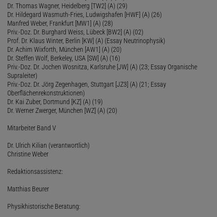
Dr. Thomas Wagner, Heidelberg [TW2] (A) (29)
Dr. Hildegard Wasmuth-Fries, Ludwigshafen [HWF] (A) (26)
Manfred Weber, Frankfurt [MW1] (A) (28)
Priv.-Doz. Dr. Burghard Weiss, Lübeck [BW2] (A) (02)
Prof. Dr. Klaus Winter, Berlin [KW] (A) (Essay Neutrinophysik)
Dr. Achim Wixforth, München [AW1] (A) (20)
Dr. Steffen Wolf, Berkeley, USA [SW] (A) (16)
Priv.-Doz. Dr. Jochen Wosnitza, Karlsruhe [JW] (A) (23; Essay Organische
Supraleiter)
Priv.-Doz. Dr. Jörg Zegenhagen, Stuttgart [JZ3] (A) (21; Essay
Oberflächenrekonstruktionen)
Dr. Kai Zuber, Dortmund [KZ] (A) (19)
Dr. Werner Zwerger, München [WZ] (A) (20)
Mitarbeiter Band V
Dr. Ulrich Kilian (verantwortlich)
Christine Weber
Redaktionsassistenz:
Matthias Beurer
Physikhistorische Beratung: