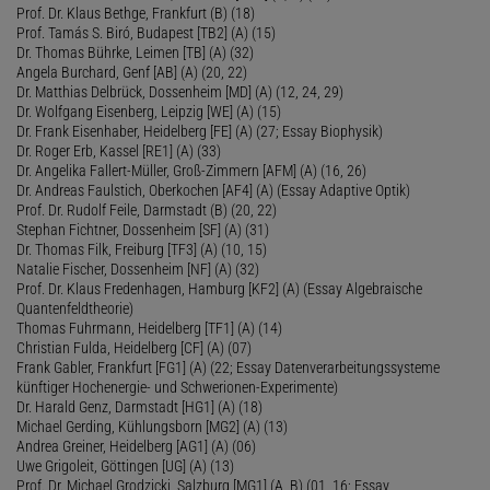
Prof. Dr. Klaus Bethge, Frankfurt (B) (18)
Prof. Tamás S. Biró, Budapest [TB2] (A) (15)
Dr. Thomas Bührke, Leimen [TB] (A) (32)
Angela Burchard, Genf [AB] (A) (20, 22)
Dr. Matthias Delbrück, Dossenheim [MD] (A) (12, 24, 29)
Dr. Wolfgang Eisenberg, Leipzig [WE] (A) (15)
Dr. Frank Eisenhaber, Heidelberg [FE] (A) (27; Essay Biophysik)
Dr. Roger Erb, Kassel [RE1] (A) (33)
Dr. Angelika Fallert-Müller, Groß-Zimmern [AFM] (A) (16, 26)
Dr. Andreas Faulstich, Oberkochen [AF4] (A) (Essay Adaptive Optik)
Prof. Dr. Rudolf Feile, Darmstadt (B) (20, 22)
Stephan Fichtner, Dossenheim [SF] (A) (31)
Dr. Thomas Filk, Freiburg [TF3] (A) (10, 15)
Natalie Fischer, Dossenheim [NF] (A) (32)
Prof. Dr. Klaus Fredenhagen, Hamburg [KF2] (A) (Essay Algebraische
Quantenfeldtheorie)
Thomas Fuhrmann, Heidelberg [TF1] (A) (14)
Christian Fulda, Heidelberg [CF] (A) (07)
Frank Gabler, Frankfurt [FG1] (A) (22; Essay Datenverarbeitungssysteme
künftiger Hochenergie- und Schwerionen-Experimente)
Dr. Harald Genz, Darmstadt [HG1] (A) (18)
Michael Gerding, Kühlungsborn [MG2] (A) (13)
Andrea Greiner, Heidelberg [AG1] (A) (06)
Uwe Grigoleit, Göttingen [UG] (A) (13)
Prof. Dr. Michael Grodzicki, Salzburg [MG1] (A, B) (01, 16; Essay