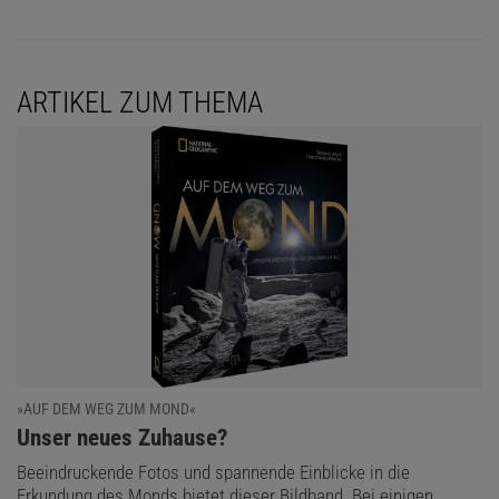
ARTIKEL ZUM THEMA
»AUF DEM WEG ZUM MOND«
:
Unser neues Zuhause?
Beeindruckende Fotos und spannende Einblicke in die
Erkundung des Monds bietet dieser Bildband. Bei einigen