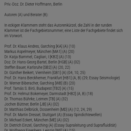
Priv.-Doz. Dr. Dieter Hoffmann, Berlin
Autoren (A) und Berater (B):
In eckigen Klammern steht das Autorenkürzel, die Zahl in der runden
Klammer ist die Fachgebietsnummer; eine Liste der Fachgebiete findet sich
im Vorwort.
Prof. Dr. Klaus Andres, Garching [KA] (A) (10)
Markus Aspelmeyer, München [MA1] (A) (20)
Dr. Katja Bammel, Cagliari, I [KB2] (A) (13)
Doz. Dr. Hans-Georg Bartel, Berlin [HGB] (A) (02)
Steffen Bauer, Karlsruhe [SB2] (A) (20, 22)
Dr. Günther Beikert, Viernheim [GB1] (A) (04, 10, 25)
Prof. Dr. Hans Berckhemer, Frankfurt [HB1] (A, B) (29; Essay Seismologie)
Dr. Werner Biberacher, Garching [WB] (B) (20)
Prof. Tamás S. Biró, Budapest [TB2] (A) (15)
Prof. Dr. Helmut Bokemeyer, Darmstadt [HB2] (A, B) (18)
Dr. Thomas Bührke, Leimen [TB] (A) (32)
Jochen Büttner, Berlin [JB] (A) (02)
Dr. Matthias Delbrück, Dossenheim [MD] (A) (12, 24, 29)
Prof. Dr. Martin Dressel, Stuttgart (A) (Essay Spindichtewellen)
Dr. Michael Eckert, München [ME] (A) (02)
Dr. Dietrich Einzel, Garching (A) (Essay Supraleitung und Suprafluidität)
Dr. Wolfgang Eisenberg, Leipzig [WE] (A) (15)