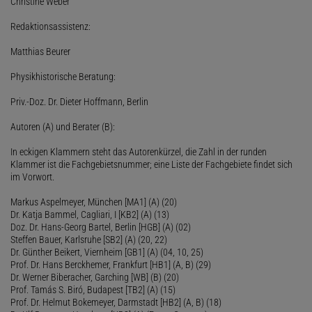
Christine Weber
Redaktionsassistenz:
Matthias Beurer
Physikhistorische Beratung:
Priv.-Doz. Dr. Dieter Hoffmann, Berlin
Autoren (A) und Berater (B):
In eckigen Klammern steht das Autorenkürzel, die Zahl in der runden
Klammer ist die Fachgebietsnummer; eine Liste der Fachgebiete findet sich
im Vorwort.
Markus Aspelmeyer, München [MA1] (A) (20)
Dr. Katja Bammel, Cagliari, I [KB2] (A) (13)
Doz. Dr. Hans-Georg Bartel, Berlin [HGB] (A) (02)
Steffen Bauer, Karlsruhe [SB2] (A) (20, 22)
Dr. Günther Beikert, Viernheim [GB1] (A) (04, 10, 25)
Prof. Dr. Hans Berckhemer, Frankfurt [HB1] (A, B) (29)
Dr. Werner Biberacher, Garching [WB] (B) (20)
Prof. Tamás S. Biró, Budapest [TB2] (A) (15)
Prof. Dr. Helmut Bokemeyer, Darmstadt [HB2] (A, B) (18)