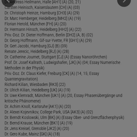
Dr. Andreas Heilmann, Halle [AH1] (A) (20, 21)
Carsten Heinisch, Kaiserslautern [CH] (A) (03)
Dr. Christoph Heinze, Hamburg [CH3] (A) (29)
Dr. Marc Hemberger, Heidelberg [MH2] (A) (19)
Florian Herold, München [FH] (A) (20)
Dr. Hermann Hinsch, Heidelberg [HH2] (A) (22)
Priv.-Doz. Dr. Dieter Hoffmann, Berlin [DH2] (A, B) (02)
Dr. Georg Hoffmann, Gif-sur-Yvette, FR [GH1] (A) (29)
Dr. Gert Jacobi, Hamburg [GJ] (B) (09)
Renate Jerecic, Heidelberg [RJ] (A) (28)
Dr. Catherine Journet, Stuttgart [CJ] (A) (Essay Nanoröhrchen)
Prof. Dr. Josef Kallrath, Ludwigshafen, [JK] (A) (04; Essay Numerische
Methoden in der Physik)
Priv.-Doz. Dr. Claus Kiefer, Freiburg [CK] (A) (14, 15; Essay
Quantengravitation)
Richard Kilian, Wiesbaden [RK3] (22)
Dr. Ulrich Kilian, Heidelberg [UK] (A) (19)
Dr. Uwe Klemradt, München [UK1] (A) (20, Essay Phasenübergänge und
kritische Phänomene)
Dr. Achim Knoll, Karlsruhe [AK1] (A) (20)
Dr. Alexei Kojevnikov, College Park, USA [AK3] (A) (02)
Dr. Berndt Koslowski, Ulm [BK] (A) (Essay Ober- und Grenzflächenphysik)
Dr. Bernd Krause, München [BK1] (A) (19)
Dr. Jens Kreisel, Grenoble [JK2] (A) (20)
Dr. Gero Kube, Mainz [GK] (A) (18)