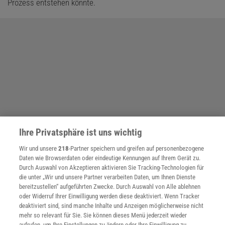
Prozess entstehen könnte.
Ihre Privatsphäre ist uns wichtig
Wir und unsere
218
-Partner speichern und greifen auf personenbezogene
Daten wie Browserdaten oder eindeutige Kennungen auf Ihrem Gerät zu.
Durch Auswahl von Akzeptieren aktivieren Sie Tracking-Technologien für
die unter „Wir und unsere Partner verarbeiten Daten, um Ihnen Dienste
bereitzustellen“ aufgeführten Zwecke. Durch Auswahl von Alle ablehnen
oder Widerruf Ihrer Einwilligung werden diese deaktiviert. Wenn Tracker
deaktiviert sind, sind manche Inhalte und Anzeigen möglicherweise nicht
mehr so relevant für Sie. Sie können dieses Menü jederzeit wieder
aufrufen, um Ihre Einstellungen zu ändern oder Ihre Einwilligung zu