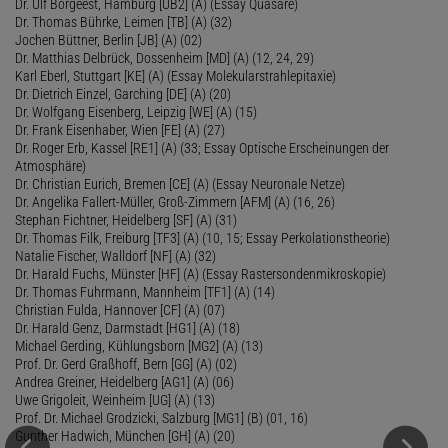
Dr. Ulf Borgeest, Hamburg [UB2] (A) (Essay Quasare)
Dr. Thomas Bührke, Leimen [TB] (A) (32)
Jochen Büttner, Berlin [JB] (A) (02)
Dr. Matthias Delbrück, Dossenheim [MD] (A) (12, 24, 29)
Karl Eberl, Stuttgart [KE] (A) (Essay Molekularstrahlepitaxie)
Dr. Dietrich Einzel, Garching [DE] (A) (20)
Dr. Wolfgang Eisenberg, Leipzig [WE] (A) (15)
Dr. Frank Eisenhaber, Wien [FE] (A) (27)
Dr. Roger Erb, Kassel [RE1] (A) (33; Essay Optische Erscheinungen der
Atmosphäre)
Dr. Christian Eurich, Bremen [CE] (A) (Essay Neuronale Netze)
Dr. Angelika Fallert-Müller, Groß-Zimmern [AFM] (A) (16, 26)
Stephan Fichtner, Heidelberg [SF] (A) (31)
Dr. Thomas Filk, Freiburg [TF3] (A) (10, 15; Essay Perkolationstheorie)
Natalie Fischer, Walldorf [NF] (A) (32)
Dr. Harald Fuchs, Münster [HF] (A) (Essay Rastersondenmikroskopie)
Dr. Thomas Fuhrmann, Mannheim [TF1] (A) (14)
Christian Fulda, Hannover [CF] (A) (07)
Dr. Harald Genz, Darmstadt [HG1] (A) (18)
Michael Gerding, Kühlungsborn [MG2] (A) (13)
Prof. Dr. Gerd Graßhoff, Bern [GG] (A) (02)
Andrea Greiner, Heidelberg [AG1] (A) (06)
Uwe Grigoleit, Weinheim [UG] (A) (13)
Prof. Dr. Michael Grodzicki, Salzburg [MG1] (B) (01, 16)
Gunther Hadwich, München [GH] (A) (20)