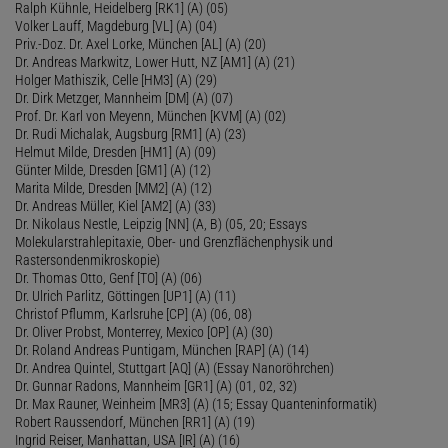
Ralph Kühnle, Heidelberg [RK1] (A) (05)
Volker Lauff, Magdeburg [VL] (A) (04)
Priv.-Doz. Dr. Axel Lorke, München [AL] (A) (20)
Dr. Andreas Markwitz, Lower Hutt, NZ [AM1] (A) (21)
Holger Mathiszik, Celle [HM3] (A) (29)
Dr. Dirk Metzger, Mannheim [DM] (A) (07)
Prof. Dr. Karl von Meyenn, München [KVM] (A) (02)
Dr. Rudi Michalak, Augsburg [RM1] (A) (23)
Helmut Milde, Dresden [HM1] (A) (09)
Günter Milde, Dresden [GM1] (A) (12)
Marita Milde, Dresden [MM2] (A) (12)
Dr. Andreas Müller, Kiel [AM2] (A) (33)
Dr. Nikolaus Nestle, Leipzig [NN] (A, B) (05, 20; Essays
Molekularstrahlepitaxie, Ober- und Grenzflächenphysik und
Rastersondenmikroskopie)
Dr. Thomas Otto, Genf [TO] (A) (06)
Dr. Ulrich Parlitz, Göttingen [UP1] (A) (11)
Christof Pflumm, Karlsruhe [CP] (A) (06, 08)
Dr. Oliver Probst, Monterrey, Mexico [OP] (A) (30)
Dr. Roland Andreas Puntigam, München [RAP] (A) (14)
Dr. Andrea Quintel, Stuttgart [AQ] (A) (Essay Nanoröhrchen)
Dr. Gunnar Radons, Mannheim [GR1] (A) (01, 02, 32)
Dr. Max Rauner, Weinheim [MR3] (A) (15; Essay Quanteninformatik)
Robert Raussendorf, München [RR1] (A) (19)
Ingrid Reiser, Manhattan, USA [IR] (A) (16)