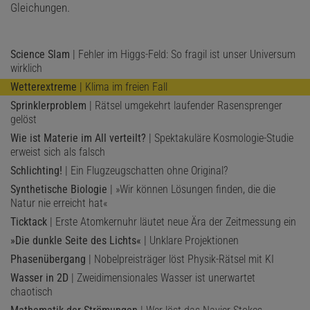
Gleichungen.
Science Slam
| Fehler im Higgs-Feld: So fragil ist unser Universum
wirklich
Wetterextreme
| Klima im freien Fall
Sprinklerproblem
| Rätsel umgekehrt laufender Rasensprenger
gelöst
Wie ist Materie im All verteilt?
| Spektakuläre Kosmologie-Studie
erweist sich als falsch
Schlichting!
| Ein Flugzeugschatten ohne Original?
Synthetische Biologie
| »Wir können Lösungen finden, die die
Natur nie erreicht hat«
Ticktack
| Erste Atomkernuhr läutet neue Ära der Zeitmessung ein
»Die dunkle Seite des Lichts«
| Unklare Projektionen
Phasenübergang
| Nobelpreisträger löst Physik-Rätsel mit KI
Wasser in 2D
| Zweidimensionales Wasser ist unerwartet
chaotisch