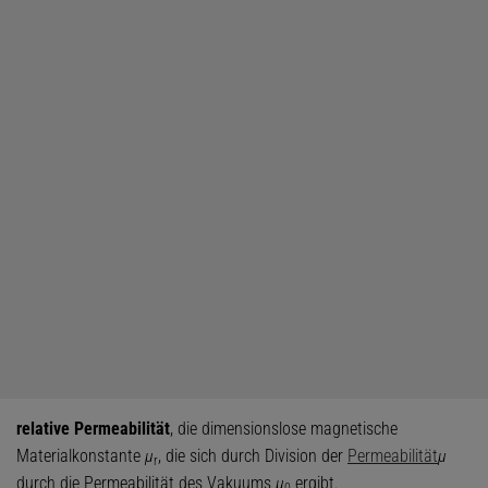
relative Permeabilität
, die dimensionslose magnetische
Materialkonstante
μ
, die sich durch Division der
Permeabilität
μ
r
durch die Permeabilität des Vakuums
μ
ergibt.