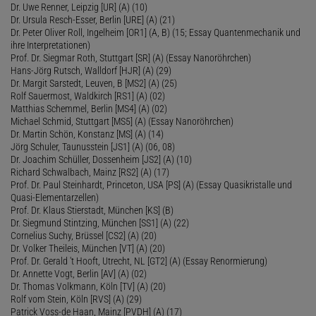
Dr. Uwe Renner, Leipzig [UR] (A) (10)
Dr. Ursula Resch-Esser, Berlin [URE] (A) (21)
Dr. Peter Oliver Roll, Ingelheim [OR1] (A, B) (15; Essay Quantenmechanik und
ihre Interpretationen)
Prof. Dr. Siegmar Roth, Stuttgart [SR] (A) (Essay Nanoröhrchen)
Hans-Jörg Rutsch, Walldorf [HJR] (A) (29)
Dr. Margit Sarstedt, Leuven, B [MS2] (A) (25)
Rolf Sauermost, Waldkirch [RS1] (A) (02)
Matthias Schemmel, Berlin [MS4] (A) (02)
Michael Schmid, Stuttgart [MS5] (A) (Essay Nanoröhrchen)
Dr. Martin Schön, Konstanz [MS] (A) (14)
Jörg Schuler, Taunusstein [JS1] (A) (06, 08)
Dr. Joachim Schüller, Dossenheim [JS2] (A) (10)
Richard Schwalbach, Mainz [RS2] (A) (17)
Prof. Dr. Paul Steinhardt, Princeton, USA [PS] (A) (Essay Quasikristalle und
Quasi-Elementarzellen)
Prof. Dr. Klaus Stierstadt, München [KS] (B)
Dr. Siegmund Stintzing, München [SS1] (A) (22)
Cornelius Suchy, Brüssel [CS2] (A) (20)
Dr. Volker Theileis, München [VT] (A) (20)
Prof. Dr. Gerald 't Hooft, Utrecht, NL [GT2] (A) (Essay Renormierung)
Dr. Annette Vogt, Berlin [AV] (A) (02)
Dr. Thomas Volkmann, Köln [TV] (A) (20)
Rolf vom Stein, Köln [RVS] (A) (29)
Patrick Voss-de Haan, Mainz [PVDH] (A) (17)