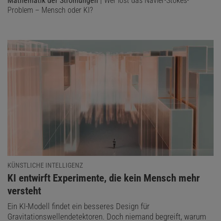
Mathematik der Strömungen
| Wer löst das Navier-Stokes-
Problem – Mensch oder KI?
KÜNSTLICHE INTELLIGENZ
:
KI entwirft Experimente, die kein Mensch mehr
versteht
Ein KI-Modell findet ein besseres Design für
Gravitationswellendetektoren. Doch niemand begreift, warum