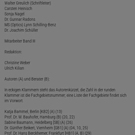
Walter Greulich (Schriftleiter)
Carsten Heinisch
Sonja Nagel
Dr. Gunnar Radons
MS (Optics) Lynn Schilling-Benz
Dr. Joachim Schüller
Mitarbeiter Band III
Redaktion:
Christine Weber
Ulrich Kilian
Autoren (A) und Berater (B):
In eckigen Klammern steht das Autorenkürzel, die Zahl in der runden
Klammer ist die Fachgebietsnummer; eine Liste der Fachgebiete findet sich
im Vorwort.
Katja Bammel, Berlin [KB2] (A) (13)
Prof. Dr. W. Bauhofer, Hamburg (B) (20, 22)
Sabine Baumann, Heidelberg [SB] (A) (26)
Dr. Günther Beikert, Viernheim [GB1] (A) (04, 10, 25)
Prof. Dr. Hans Berckhemer, Frankfurt [HB1] (A, B) (29)