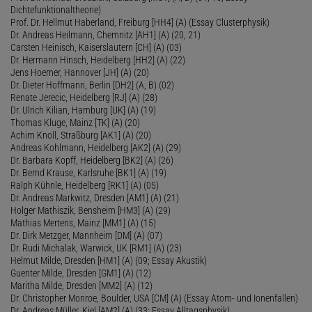
Dichtefunktionaltheorie)
Prof. Dr. Hellmut Haberland, Freiburg [HH4] (A) (Essay Clusterphysik)
Dr. Andreas Heilmann, Chemnitz [AH1] (A) (20, 21)
Carsten Heinisch, Kaiserslautern [CH] (A) (03)
Dr. Hermann Hinsch, Heidelberg [HH2] (A) (22)
Jens Hoerner, Hannover [JH] (A) (20)
Dr. Dieter Hoffmann, Berlin [DH2] (A, B) (02)
Renate Jerecic, Heidelberg [RJ] (A) (28)
Dr. Ulrich Kilian, Hamburg [UK] (A) (19)
Thomas Kluge, Mainz [TK] (A) (20)
Achim Knoll, Straßburg [AK1] (A) (20)
Andreas Kohlmann, Heidelberg [AK2] (A) (29)
Dr. Barbara Kopff, Heidelberg [BK2] (A) (26)
Dr. Bernd Krause, Karlsruhe [BK1] (A) (19)
Ralph Kühnle, Heidelberg [RK1] (A) (05)
Dr. Andreas Markwitz, Dresden [AM1] (A) (21)
Holger Mathiszik, Bensheim [HM3] (A) (29)
Mathias Mertens, Mainz [MM1] (A) (15)
Dr. Dirk Metzger, Mannheim [DM] (A) (07)
Dr. Rudi Michalak, Warwick, UK [RM1] (A) (23)
Helmut Milde, Dresden [HM1] (A) (09; Essay Akustik)
Guenter Milde, Dresden [GM1] (A) (12)
Maritha Milde, Dresden [MM2] (A) (12)
Dr. Christopher Monroe, Boulder, USA [CM] (A) (Essay Atom- und Ionenfallen)
Dr. Andreas Müller, Kiel [AM2] (A) (33; Essay Alltagsphysik)