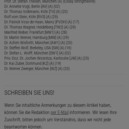
Prof. Dr. Stefan Theisen, München (A) (Essay Stringtheorie)
Dr. Annette Vogt, Berlin [AV] (A) (02)
Dr. Thomas Volkmann, Köln [TV] (A) (20)
Rolf vom Stein, Köln [RVS] (A) (29)
Dr. Patrick Voss-de Haan, Mainz [PVDH] (A) (17)
Dr. Thomas Wagner, Heidelberg [TW2] (A) (29)
Manfred Weber, Frankfurt [MW1] (A) (28)
Dr. Martin Werner, Hamburg [MW] (A) (29)
Dr. Achim Wixforth, München [AW1] (A) (20)
Dr. Steffen Wolf, Berkeley, USA [SW] (A) (16)
Dr. Stefan L. Wolff, München [SW1] (A) (02)
Priv.-Doz. Dr. Jochen Wosnitza, Karlsruhe [JW] (A) (23)
Dr. Kai Zuber, Dortmund [KZ] (A) (19)
Dr. Werner Zwerger, München [WZ] (A) (20)
SCHREIBEN SIE UNS!
Wenn Sie inhaltliche Anmerkungen zu diesem Artikel haben,
können Sie die Redaktion
per E-Mail
informieren. Wir lesen Ihre
Zuschrift, bitten jedoch um Verständnis, dass wir nicht jede
beantworten können.