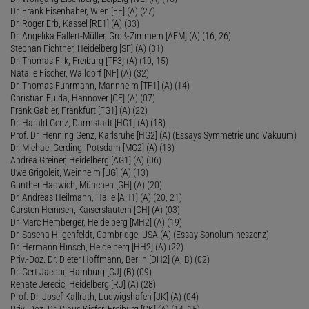
Dr. Frank Eisenhaber, Wien [FE] (A) (27)
Dr. Roger Erb, Kassel [RE1] (A) (33)
Dr. Angelika Fallert-Müller, Groß-Zimmern [AFM] (A) (16, 26)
Stephan Fichtner, Heidelberg [SF] (A) (31)
Dr. Thomas Filk, Freiburg [TF3] (A) (10, 15)
Natalie Fischer, Walldorf [NF] (A) (32)
Dr. Thomas Fuhrmann, Mannheim [TF1] (A) (14)
Christian Fulda, Hannover [CF] (A) (07)
Frank Gabler, Frankfurt [FG1] (A) (22)
Dr. Harald Genz, Darmstadt [HG1] (A) (18)
Prof. Dr. Henning Genz, Karlsruhe [HG2] (A) (Essays Symmetrie und Vakuum)
Dr. Michael Gerding, Potsdam [MG2] (A) (13)
Andrea Greiner, Heidelberg [AG1] (A) (06)
Uwe Grigoleit, Weinheim [UG] (A) (13)
Gunther Hadwich, München [GH] (A) (20)
Dr. Andreas Heilmann, Halle [AH1] (A) (20, 21)
Carsten Heinisch, Kaiserslautern [CH] (A) (03)
Dr. Marc Hemberger, Heidelberg [MH2] (A) (19)
Dr. Sascha Hilgenfeldt, Cambridge, USA (A) (Essay Sonolumineszenz)
Dr. Hermann Hinsch, Heidelberg [HH2] (A) (22)
Priv.-Doz. Dr. Dieter Hoffmann, Berlin [DH2] (A, B) (02)
Dr. Gert Jacobi, Hamburg [GJ] (B) (09)
Renate Jerecic, Heidelberg [RJ] (A) (28)
Prof. Dr. Josef Kallrath, Ludwigshafen [JK] (A) (04)
Priv.-Doz. Dr. Claus Kiefer, Freiburg [CK] (A) (14, 15)