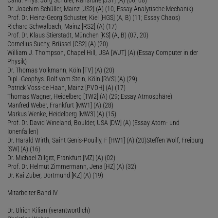
Dr. Joachim Schüller, Mainz [JS2] (A) (10; Essay Analytische Mechanik)
Prof. Dr. Heinz-Georg Schuster, Kiel [HGS] (A, B) (11; Essay Chaos)
Richard Schwalbach, Mainz [RS2] (A) (17)
Prof. Dr. Klaus Stierstadt, München [KS] (A, B) (07, 20)
Cornelius Suchy, Brüssel [CS2] (A) (20)
William J. Thompson, Chapel Hill, USA [WJT] (A) (Essay Computer in der
Physik)
Dr. Thomas Volkmann, Köln [TV] (A) (20)
Dipl.-Geophys. Rolf vom Stein, Köln [RVS] (A) (29)
Patrick Voss-de Haan, Mainz [PVDH] (A) (17)
Thomas Wagner, Heidelberg [TW2] (A) (29; Essay Atmosphäre)
Manfred Weber, Frankfurt [MW1] (A) (28)
Markus Wenke, Heidelberg [MW3] (A) (15)
Prof. Dr. David Wineland, Boulder, USA [DW] (A) (Essay Atom- und
Ionenfallen)
Dr. Harald Wirth, Saint Genis-Pouilly, F [HW1] (A) (20)Steffen Wolf, Freiburg
[SW] (A) (16)
Dr. Michael Zillgitt, Frankfurt [MZ] (A) (02)
Prof. Dr. Helmut Zimmermann, Jena [HZ] (A) (32)
Dr. Kai Zuber, Dortmund [KZ] (A) (19)
Mitarbeiter Band IV
Dr. Ulrich Kilian (verantwortlich)