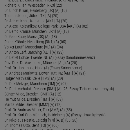
Richard Kilian, Wiesbaden [RK3] (22)
Dr. Ulrich Kilian, Heidelberg [UK] (A) (19)
Thomas Kluge, Jülich [TK] (A) (20)
Dr. Achim Knoll, Karlsruhe [AK1] (A) (20)
Dr. Alexei Kojevnikov, College Park, USA [AK3] (A) (02)
Dr. Bernd Krause, München [BK1] (A) (19)
Dr. Gero Kube, Mainz [GK] (A) (18)
Ralph Kühnle, Heidelberg [RK1] (A) (05)
Volker Lauff, Magdeburg [VL] (A) (04)
Dr. Anton Lerf, Garching [AL1] (A) (23)
Dr. Detlef Lohse, Twente, NL (A) (Essay Sonolumineszenz)
Priv.-Doz. Dr. Axel Lorke, München [AL] (A) (20)
Prof. Dr. Jan Louis, Halle (A) (Essay Stringtheorie)
Dr. Andreas Markwitz, Lower Hutt, NZ [AM1] (A) (21)
Holger Mathiszik, Celle [HM3] (A) (29)
Dr. Dirk Metzger, Mannheim [DM] (A) (07)
Dr. Rudi Michalak, Dresden [RM1] (A) (23; Essay Tieftemperaturphysik)
Günter Milde, Dresden [GM1] (A) (12)
Helmut Milde, Dresden [HM1] (A) (09)
Marita Milde, Dresden [MM2] (A) (12)
Prof. Dr. Andreas Müller, Trier [AM2] (A) (33)
Prof. Dr. Karl Otto Münnich, Heidelberg (A) (Essay Umweltphysik)
Dr. Nikolaus Nestle, Leipzig [NN] (A, B) (05, 20)
Dr. Thomas Otto, Genf [TO] (A) (06)