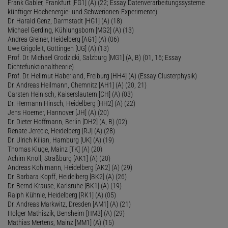
Frank Gabler, Frankfurt [FG1] (A) (22; Essay Datenverarbeitungssysteme
künftiger Hochenergie- und Schwerionen-Experimente)
Dr. Harald Genz, Darmstadt [HG1] (A) (18)
Michael Gerding, Kühlungsborn [MG2] (A) (13)
Andrea Greiner, Heidelberg [AG1] (A) (06)
Uwe Grigoleit, Göttingen [UG] (A) (13)
Prof. Dr. Michael Grodzicki, Salzburg [MG1] (A, B) (01, 16; Essay
Dichtefunktionaltheorie)
Prof. Dr. Hellmut Haberland, Freiburg [HH4] (A) (Essay Clusterphysik)
Dr. Andreas Heilmann, Chemnitz [AH1] (A) (20, 21)
Carsten Heinisch, Kaiserslautern [CH] (A) (03)
Dr. Hermann Hinsch, Heidelberg [HH2] (A) (22)
Jens Hoerner, Hannover [JH] (A) (20)
Dr. Dieter Hoffmann, Berlin [DH2] (A, B) (02)
Renate Jerecic, Heidelberg [RJ] (A) (28)
Dr. Ulrich Kilian, Hamburg [UK] (A) (19)
Thomas Kluge, Mainz [TK] (A) (20)
Achim Knoll, Straßburg [AK1] (A) (20)
Andreas Kohlmann, Heidelberg [AK2] (A) (29)
Dr. Barbara Kopff, Heidelberg [BK2] (A) (26)
Dr. Bernd Krause, Karlsruhe [BK1] (A) (19)
Ralph Kühnle, Heidelberg [RK1] (A) (05)
Dr. Andreas Markwitz, Dresden [AM1] (A) (21)
Holger Mathiszik, Bensheim [HM3] (A) (29)
Mathias Mertens, Mainz [MM1] (A) (15)