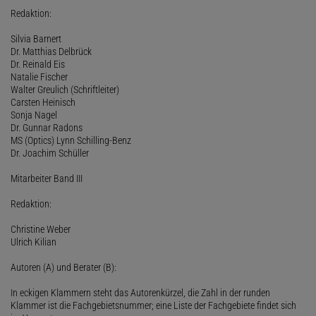
Redaktion:
Silvia Barnert
Dr. Matthias Delbrück
Dr. Reinald Eis
Natalie Fischer
Walter Greulich (Schriftleiter)
Carsten Heinisch
Sonja Nagel
Dr. Gunnar Radons
MS (Optics) Lynn Schilling-Benz
Dr. Joachim Schüller
Mitarbeiter Band III
Redaktion:
Christine Weber
Ulrich Kilian
Autoren (A) und Berater (B):
In eckigen Klammern steht das Autorenkürzel, die Zahl in der runden
Klammer ist die Fachgebietsnummer; eine Liste der Fachgebiete findet sich