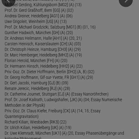
Michael Gerding, Kühlungsborn [MG2] (A) (13)
Prof. Dr. Gerd Graßhoff, Bern [GG] (A) (02)
Andrea Greiner, Heidelberg [AG1] (A) (06)
Uwe Grigoleit, Weinheim [UG] (A) (13)
Prof. Dr. Michael Grodzicki, Salzburg [MG1] (B) (01, 16)
Gunther Hadwich, München [GH] (A) (20)
Dr. Andreas Heilmann, Halle [AH1] (A) (20, 21)
Carsten Heinisch, Kaiserslautern [CH] (A) (03)
Dr. Christoph Heinze, Hamburg [CH3] (A) (29)
Dr. Marc Hemberger, Heidelberg [MH2] (A) (19)
Florian Herold, München [FH] (A) (20)
Dr. Hermann Hinsch, Heidelberg [HH2] (A) (22)
Priv.-Doz. Dr. Dieter Hoffmann, Berlin [DH2] (A, B) (02)
Dr. Georg Hoffmann, Gif-sur-Yvette, FR [GH1] (A) (29)
Dr. Gert Jacobi, Hamburg [GJ] (B) (09)
Renate Jerecic, Heidelberg [RJ] (A) (28)
Dr. Catherine Journet, Stuttgart [CJ] (A) (Essay Nanoröhrchen)
Prof. Dr. Josef Kallrath, Ludwigshafen, [JK] (A) (04; Essay Numerische
Methoden in der Physik)
Priv.-Doz. Dr. Claus Kiefer, Freiburg [CK] (A) (14, 15; Essay
Quantengravitation)
Richard Kilian, Wiesbaden [RK3] (22)
Dr. Ulrich Kilian, Heidelberg [UK] (A) (19)
Dr. Uwe Klemradt, München [UK1] (A) (20, Essay Phasenübergänge und
kritische Phänomene)