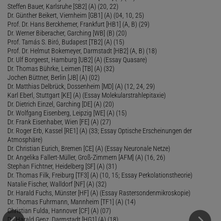
Steffen Bauer, Karlsruhe [SB2] (A) (20, 22)
Dr. Günther Beikert, Viernheim [GB1] (A) (04, 10, 25)
Prof. Dr. Hans Berckhemer, Frankfurt [HB1] (A, B) (29)
Dr. Werner Biberacher, Garching [WB] (B) (20)
Prof. Tamás S. Biró, Budapest [TB2] (A) (15)
Prof. Dr. Helmut Bokemeyer, Darmstadt [HB2] (A, B) (18)
Dr. Ulf Borgeest, Hamburg [UB2] (A) (Essay Quasare)
Dr. Thomas Bührke, Leimen [TB] (A) (32)
Jochen Büttner, Berlin [JB] (A) (02)
Dr. Matthias Delbrück, Dossenheim [MD] (A) (12, 24, 29)
Karl Eberl, Stuttgart [KE] (A) (Essay Molekularstrahlepitaxie)
Dr. Dietrich Einzel, Garching [DE] (A) (20)
Dr. Wolfgang Eisenberg, Leipzig [WE] (A) (15)
Dr. Frank Eisenhaber, Wien [FE] (A) (27)
Dr. Roger Erb, Kassel [RE1] (A) (33; Essay Optische Erscheinungen der
Atmosphäre)
Dr. Christian Eurich, Bremen [CE] (A) (Essay Neuronale Netze)
Dr. Angelika Fallert-Müller, Groß-Zimmern [AFM] (A) (16, 26)
Stephan Fichtner, Heidelberg [SF] (A) (31)
Dr. Thomas Filk, Freiburg [TF3] (A) (10, 15; Essay Perkolationstheorie)
Natalie Fischer, Walldorf [NF] (A) (32)
Dr. Harald Fuchs, Münster [HF] (A) (Essay Rastersondenmikroskopie)
Dr. Thomas Fuhrmann, Mannheim [TF1] (A) (14)
Christian Fulda, Hannover [CF] (A) (07)
Dr. Harald Genz, Darmstadt [HG1] (A) (18)