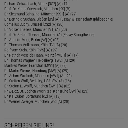
Richard Schwalbach, Mainz [RS2] (A) (17)
Prof. Dr. Klaus Stierstadt, München [KS] (B)
Dr. Siegmund Stintzing, München [SS1] (A) (22)
Dr. Berthold Suchan, Gießen [BS] (A) (Essay Wissenschaftsphilosophie)
Cornelius Suchy, Brüssel [CS2] (A) (20)
Dr. Volker Theileis, München [VT] (A) (20)
Prof. Dr. Stefan Theisen, München (A) (Essay Stringtheorie)
Dr. Annette Vogt, Berlin [AV] (A) (02)
Dr. Thomas Volkmann, Köln [TV] (A) (20)
Rolf vom Stein, Köln [RVS] (A) (29)
Dr. Patrick Voss-de Haan, Mainz [PVDH] (A) (17)
Dr. Thomas Wagner, Heidelberg [TW2] (A) (29)
Manfred Weber, Frankfurt [MW1] (A) (28)
Dr. Martin Werner, Hamburg [MW] (A) (29)
Dr. Achim Wixforth, München [AW1] (A) (20)
Dr. Steffen Wolf, Berkeley, USA [SW] (A) (16)
Dr. Stefan L. Wolff, München [SW1] (A) (02)
Priv.-Doz. Dr. Jochen Wosnitza, Karlsruhe [JW] (A) (23)
Dr. Kai Zuber, Dortmund [KZ] (A) (19)
Dr. Werner Zwerger, München [WZ] (A) (20)
SCHREIBEN SIE UNS!