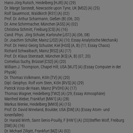
Hans-Jörg Rutsch, Heidelberg [HJR] (A) (29)
Dr. Margit Sarstedt, Newcastle upon Tyne, UK [MS2] (A) (25)
Rolf Sauermost, Waldkirch [RS1] (A) (02)
Prof. Dr. Arthur Scharmann, Gießen (B) (06, 20)
Dr. Arne Schirrmacher, München [AS5] (A) (02)
Christina Schmitt, Freiburg [CS] (A) (16)
Cand. Phys. Jörg Schuler, Karlsruhe [JS1] (A) (06, 08)
Dr. Joachim Schüller, Mainz [JS2] (A) (10; Essay Analytische Mechanik)
Prof. Dr. Heinz-Georg Schuster, Kiel [HGS] (A, B) (11; Essay Chaos)
Richard Schwalbach, Mainz [RS2] (A) (17)
Prof. Dr. Klaus Stierstadt, München [KS] (A, B) (07, 20)
Cornelius Suchy, Brüssel [CS2] (A) (20)
William J. Thompson, Chapel Hill, USA [WJT] (A) (Essay Computer in der
Physik)
Dr. Thomas Volkmann, Köln [TV] (A) (20)
Dipl.-Geophys. Rolf vom Stein, Köln [RVS] (A) (29)
Patrick Voss-de Haan, Mainz [PVDH] (A) (17)
Thomas Wagner, Heidelberg [TW2] (A) (29; Essay Atmosphäre)
Manfred Weber, Frankfurt [MW1] (A) (28)
Markus Wenke, Heidelberg [MW3] (A) (15)
Prof. Dr. David Wineland, Boulder, USA [DW] (A) (Essay Atom- und
Ionenfallen)
Dr. Harald Wirth, Saint Genis-Pouilly, F [HW1] (A) (20)Steffen Wolf, Freiburg
[SW] (A) (16)
Dr. Michael Zillgitt, Frankfurt [MZ] (A) (02)