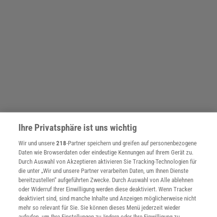
Ihre Privatsphäre ist uns wichtig
THEMENKANÄLE
Wir und unsere
218
-Partner speichern und greifen auf personenbezogene
Daten wie Browserdaten oder eindeutige Kennungen auf Ihrem Gerät zu.
Durch Auswahl von Akzeptieren aktivieren Sie Tracking-Technologien für
die unter „Wir und unsere Partner verarbeiten Daten, um Ihnen Dienste
bereitzustellen“ aufgeführten Zwecke. Durch Auswahl von Alle ablehnen
oder Widerruf Ihrer Einwilligung werden diese deaktiviert. Wenn Tracker
deaktiviert sind, sind manche Inhalte und Anzeigen möglicherweise nicht
mehr so relevant für Sie. Sie können dieses Menü jederzeit wieder
aufrufen, um Ihre Einstellungen zu ändern oder Ihre Einwilligung zu