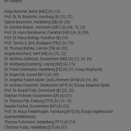
im Vorwort.
Katja Bammel, Berlin [KB2] (A) (13)
Prof. Dr. W. Bauhofer, Hamburg (B) (20, 22)
Sabine Baumann, Heidelberg [SB] (A) (26)
Dr. Günther Beikert, Viernheim [GB1] (A) (04, 10, 25)
Prof. Dr. Hans Berckhemer, Frankfurt [HB1] (A, B) (29)
Prof. Dr. Klaus Bethge, Frankfurt (B) (18)
Prof. Tamás S. Biró, Budapest [TB2] (A) (15)
Dr. Thomas Bührke, Leimen [TB] (A) (32)
Angela Burchard, Genf [AB] (A) (20, 22)
Dr. Matthias Delbrück, Dossenheim [MD] (A) (12, 24, 29)
Dr. Wolfgang Eisenberg, Leipzig [WE] (A) (15)
Dr. Frank Eisenhaber, Heidelberg [FE] (A) (27; Essay Biophysik)
Dr. Roger Erb, Kassel [RE1] (A) (33)
Dr. Angelika Fallert-Müller, Groß-Zimmern [AFM] (A) (16, 26)
Dr. Andreas Faulstich, Oberkochen [AF4] (A) (Essay Adaptive Optik)
Prof. Dr. Rudolf Feile, Darmstadt (B) (20, 22)
Stephan Fichtner, Dossenheim [SF] (A) (31)
Dr. Thomas Filk, Freiburg [TF3] (A) (10, 15)
Natalie Fischer, Dossenheim [NF] (A) (32)
Prof. Dr. Klaus Fredenhagen, Hamburg [KF2] (A) (Essay Algebraische
Quantenfeldtheorie)
Thomas Fuhrmann, Heidelberg [TF1] (A) (14)
Christian Fulda, Heidelberg [CF] (A) (07)