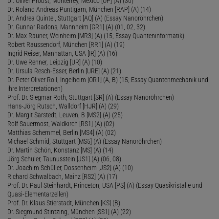
Dr. Oliver Probst, Monterrey, Mexico [OP] (A) (30)
Dr. Roland Andreas Puntigam, München [RAP] (A) (14)
Dr. Andrea Quintel, Stuttgart [AQ] (A) (Essay Nanoröhrchen)
Dr. Gunnar Radons, Mannheim [GR1] (A) (01, 02, 32)
Dr. Max Rauner, Weinheim [MR3] (A) (15; Essay Quanteninformatik)
Robert Raussendorf, München [RR1] (A) (19)
Ingrid Reiser, Manhattan, USA [IR] (A) (16)
Dr. Uwe Renner, Leipzig [UR] (A) (10)
Dr. Ursula Resch-Esser, Berlin [URE] (A) (21)
Dr. Peter Oliver Roll, Ingelheim [OR1] (A, B) (15; Essay Quantenmechanik und
ihre Interpretationen)
Prof. Dr. Siegmar Roth, Stuttgart [SR] (A) (Essay Nanoröhrchen)
Hans-Jörg Rutsch, Walldorf [HJR] (A) (29)
Dr. Margit Sarstedt, Leuven, B [MS2] (A) (25)
Rolf Sauermost, Waldkirch [RS1] (A) (02)
Matthias Schemmel, Berlin [MS4] (A) (02)
Michael Schmid, Stuttgart [MS5] (A) (Essay Nanoröhrchen)
Dr. Martin Schön, Konstanz [MS] (A) (14)
Jörg Schuler, Taunusstein [JS1] (A) (06, 08)
Dr. Joachim Schüller, Dossenheim [JS2] (A) (10)
Richard Schwalbach, Mainz [RS2] (A) (17)
Prof. Dr. Paul Steinhardt, Princeton, USA [PS] (A) (Essay Quasikristalle und
Quasi-Elementarzellen)
Prof. Dr. Klaus Stierstadt, München [KS] (B)
Dr. Siegmund Stintzing, München [SS1] (A) (22)