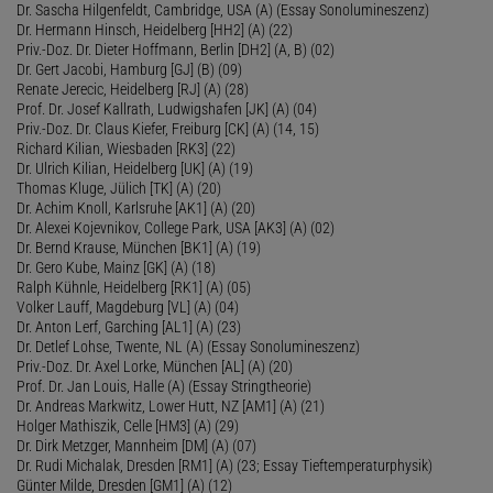
Dr. Sascha Hilgenfeldt, Cambridge, USA (A) (Essay Sonolumineszenz)
Dr. Hermann Hinsch, Heidelberg [HH2] (A) (22)
Priv.-Doz. Dr. Dieter Hoffmann, Berlin [DH2] (A, B) (02)
Dr. Gert Jacobi, Hamburg [GJ] (B) (09)
Renate Jerecic, Heidelberg [RJ] (A) (28)
Prof. Dr. Josef Kallrath, Ludwigshafen [JK] (A) (04)
Priv.-Doz. Dr. Claus Kiefer, Freiburg [CK] (A) (14, 15)
Richard Kilian, Wiesbaden [RK3] (22)
Dr. Ulrich Kilian, Heidelberg [UK] (A) (19)
Thomas Kluge, Jülich [TK] (A) (20)
Dr. Achim Knoll, Karlsruhe [AK1] (A) (20)
Dr. Alexei Kojevnikov, College Park, USA [AK3] (A) (02)
Dr. Bernd Krause, München [BK1] (A) (19)
Dr. Gero Kube, Mainz [GK] (A) (18)
Ralph Kühnle, Heidelberg [RK1] (A) (05)
Volker Lauff, Magdeburg [VL] (A) (04)
Dr. Anton Lerf, Garching [AL1] (A) (23)
Dr. Detlef Lohse, Twente, NL (A) (Essay Sonolumineszenz)
Priv.-Doz. Dr. Axel Lorke, München [AL] (A) (20)
Prof. Dr. Jan Louis, Halle (A) (Essay Stringtheorie)
Dr. Andreas Markwitz, Lower Hutt, NZ [AM1] (A) (21)
Holger Mathiszik, Celle [HM3] (A) (29)
Dr. Dirk Metzger, Mannheim [DM] (A) (07)
Dr. Rudi Michalak, Dresden [RM1] (A) (23; Essay Tieftemperaturphysik)
Günter Milde, Dresden [GM1] (A) (12)