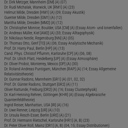
Dr. Dirk Metzger, Mannheim [DM] (A) (07)
Dr. Rudi Michalak, Warwick, UK [RM1] (A) (23)
Helmut Milde, Dresden [HM1] (A) (09; Essay Akustik)
Guenter Milde, Dresden [GM1] (A) (12)
Maritha Milde, Dresden [MM2] (A) (12)
Dr. Christopher Monroe, Boulder, USA [CM] (A) (Essay Atom- und Ionenfallen)
Dr. Andreas Müller, Kiel [AM2] (A) (33; Essay Alltagsphysik)
Dr. Nikolaus Nestle, Regensburg [NN] (A) (05)
Dr. Thomas Otto, Genf [TO] (A) (06; Essay Analytische Mechanik)
Prof. Dr. Harry Paul, Berlin [HP] (A) (13)
Cand. Phys. Christof Pflumm, Karlsruhe [CP] (A) (06, 08)
Prof. Dr. Ulrich Platt, Heidelberg [UP] (A) (Essay Atmosphäre)
Dr. Oliver Probst, Monterrey, Mexico [OP] (A) (30)
Dr. Roland Andreas Puntigam, München [RAP] (A) (14; Essay Allgemeine
Relativitätstheorie)
Dr. Gunnar Radons, Mannheim [GR1] (A) (01, 02, 32)
Prof. Dr. Günter Radons, Stuttgart [GR2] (A) (11)
Oliver Rattunde, Freiburg [OR2] (A) (16; Essay Clusterphysik)
Dr. Karl-Henning Rehren, Göttingen [KHR] (A) (Essay Algebraische
Quantenfeldtheorie)
Ingrid Reiser, Manhattan, USA [IR] (A) (16)
Dr. Uwe Renner, Leipzig [UR] (A) (10)
Dr. Ursula Resch-Esser, Berlin [URE] (A) (21)
Prof. Dr. Hermann Rietschel, Karlsruhe [HR1] (A, B) (23)
Dr. Peter Oliver Roll, Mainz [OR1] (A, B) (04, 15; Essay Distributionen)