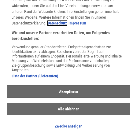
widerrufen, indem Sie auf den Link Voreinstellungen verwalten am
unteren Rand der Webseite klicken. Ihre Einstellungen gelten innerhalb
unseres Website. Weitere Informationen finden Sie in unserer
Datenschutzerklärung.
Datenschutz
Impressum
Wir und unsere Partner verarbeiten Daten, um Folgendes
Das Wetter
bereitzustellen:
Warum war der letzte Winter so warm - oder kalt? Kann man das
Verwendung genauer Standortdaten. Endgeräteeigenschaften zur
Sommerwetter im Frühling vorhersagen? Wie wirkt Regen auf
Identifikation aktiv abfragen. Speichern von oder Zugriff auf
unser Gemüt? Das Wetter bestimmt unseren Alltag.
Informationen auf einem Endgerät. Personalisierte Werbung und Inhalte,
Messung von Werbeleistung und der Performance von Inhalten,
Zielgruppenforschung sowie Entwicklung und Verbesserung von
Angeboten.
Liste der Partner (Lieferanten)
Akzeptieren
Alle ablehnen
Zwecke anzeigen