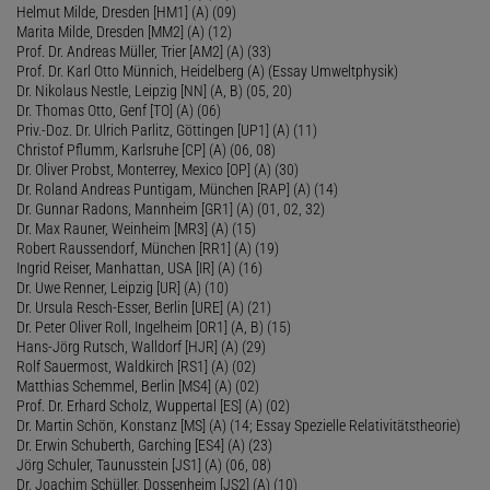
Helmut Milde, Dresden [HM1] (A) (09)
Marita Milde, Dresden [MM2] (A) (12)
Prof. Dr. Andreas Müller, Trier [AM2] (A) (33)
Prof. Dr. Karl Otto Münnich, Heidelberg (A) (Essay Umweltphysik)
Dr. Nikolaus Nestle, Leipzig [NN] (A, B) (05, 20)
Dr. Thomas Otto, Genf [TO] (A) (06)
Priv.-Doz. Dr. Ulrich Parlitz, Göttingen [UP1] (A) (11)
Christof Pflumm, Karlsruhe [CP] (A) (06, 08)
Dr. Oliver Probst, Monterrey, Mexico [OP] (A) (30)
Dr. Roland Andreas Puntigam, München [RAP] (A) (14)
Dr. Gunnar Radons, Mannheim [GR1] (A) (01, 02, 32)
Dr. Max Rauner, Weinheim [MR3] (A) (15)
Robert Raussendorf, München [RR1] (A) (19)
Ingrid Reiser, Manhattan, USA [IR] (A) (16)
Dr. Uwe Renner, Leipzig [UR] (A) (10)
Dr. Ursula Resch-Esser, Berlin [URE] (A) (21)
Dr. Peter Oliver Roll, Ingelheim [OR1] (A, B) (15)
Hans-Jörg Rutsch, Walldorf [HJR] (A) (29)
Rolf Sauermost, Waldkirch [RS1] (A) (02)
Matthias Schemmel, Berlin [MS4] (A) (02)
Prof. Dr. Erhard Scholz, Wuppertal [ES] (A) (02)
Dr. Martin Schön, Konstanz [MS] (A) (14; Essay Spezielle Relativitätstheorie)
Dr. Erwin Schuberth, Garching [ES4] (A) (23)
Jörg Schuler, Taunusstein [JS1] (A) (06, 08)
Dr. Joachim Schüller, Dossenheim [JS2] (A) (10)