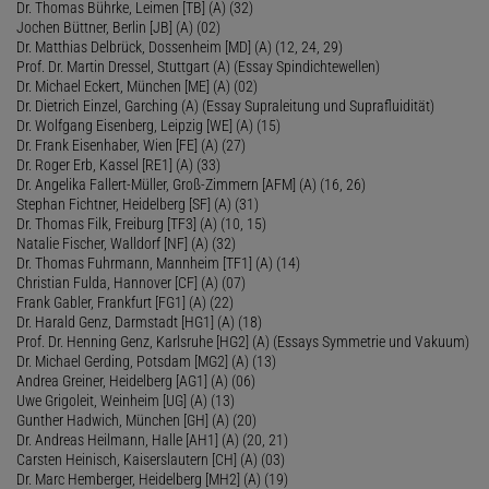
Dr. Thomas Bührke, Leimen [TB] (A) (32)
Jochen Büttner, Berlin [JB] (A) (02)
Dr. Matthias Delbrück, Dossenheim [MD] (A) (12, 24, 29)
Prof. Dr. Martin Dressel, Stuttgart (A) (Essay Spindichtewellen)
Dr. Michael Eckert, München [ME] (A) (02)
Dr. Dietrich Einzel, Garching (A) (Essay Supraleitung und Suprafluidität)
Dr. Wolfgang Eisenberg, Leipzig [WE] (A) (15)
Dr. Frank Eisenhaber, Wien [FE] (A) (27)
Dr. Roger Erb, Kassel [RE1] (A) (33)
Dr. Angelika Fallert-Müller, Groß-Zimmern [AFM] (A) (16, 26)
Stephan Fichtner, Heidelberg [SF] (A) (31)
Dr. Thomas Filk, Freiburg [TF3] (A) (10, 15)
Natalie Fischer, Walldorf [NF] (A) (32)
Dr. Thomas Fuhrmann, Mannheim [TF1] (A) (14)
Christian Fulda, Hannover [CF] (A) (07)
Frank Gabler, Frankfurt [FG1] (A) (22)
Dr. Harald Genz, Darmstadt [HG1] (A) (18)
Prof. Dr. Henning Genz, Karlsruhe [HG2] (A) (Essays Symmetrie und Vakuum)
Dr. Michael Gerding, Potsdam [MG2] (A) (13)
Andrea Greiner, Heidelberg [AG1] (A) (06)
Uwe Grigoleit, Weinheim [UG] (A) (13)
Gunther Hadwich, München [GH] (A) (20)
Dr. Andreas Heilmann, Halle [AH1] (A) (20, 21)
Carsten Heinisch, Kaiserslautern [CH] (A) (03)
Dr. Marc Hemberger, Heidelberg [MH2] (A) (19)