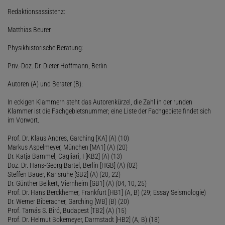
Redaktionsassistenz:
Matthias Beurer
Physikhistorische Beratung:
Priv.-Doz. Dr. Dieter Hoffmann, Berlin
Autoren (A) und Berater (B):
In eckigen Klammern steht das Autorenkürzel, die Zahl in der runden
Klammer ist die Fachgebietsnummer; eine Liste der Fachgebiete findet sich
im Vorwort.
Prof. Dr. Klaus Andres, Garching [KA] (A) (10)
Markus Aspelmeyer, München [MA1] (A) (20)
Dr. Katja Bammel, Cagliari, I [KB2] (A) (13)
Doz. Dr. Hans-Georg Bartel, Berlin [HGB] (A) (02)
Steffen Bauer, Karlsruhe [SB2] (A) (20, 22)
Dr. Günther Beikert, Viernheim [GB1] (A) (04, 10, 25)
Prof. Dr. Hans Berckhemer, Frankfurt [HB1] (A, B) (29; Essay Seismologie)
Dr. Werner Biberacher, Garching [WB] (B) (20)
Prof. Tamás S. Biró, Budapest [TB2] (A) (15)
Prof. Dr. Helmut Bokemeyer, Darmstadt [HB2] (A, B) (18)