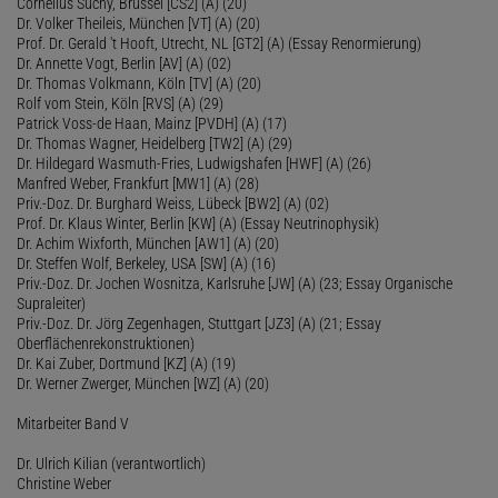
Cornelius Suchy, Brüssel [CS2] (A) (20)
Dr. Volker Theileis, München [VT] (A) (20)
Prof. Dr. Gerald 't Hooft, Utrecht, NL [GT2] (A) (Essay Renormierung)
Dr. Annette Vogt, Berlin [AV] (A) (02)
Dr. Thomas Volkmann, Köln [TV] (A) (20)
Rolf vom Stein, Köln [RVS] (A) (29)
Patrick Voss-de Haan, Mainz [PVDH] (A) (17)
Dr. Thomas Wagner, Heidelberg [TW2] (A) (29)
Dr. Hildegard Wasmuth-Fries, Ludwigshafen [HWF] (A) (26)
Manfred Weber, Frankfurt [MW1] (A) (28)
Priv.-Doz. Dr. Burghard Weiss, Lübeck [BW2] (A) (02)
Prof. Dr. Klaus Winter, Berlin [KW] (A) (Essay Neutrinophysik)
Dr. Achim Wixforth, München [AW1] (A) (20)
Dr. Steffen Wolf, Berkeley, USA [SW] (A) (16)
Priv.-Doz. Dr. Jochen Wosnitza, Karlsruhe [JW] (A) (23; Essay Organische
Supraleiter)
Priv.-Doz. Dr. Jörg Zegenhagen, Stuttgart [JZ3] (A) (21; Essay
Oberflächenrekonstruktionen)
Dr. Kai Zuber, Dortmund [KZ] (A) (19)
Dr. Werner Zwerger, München [WZ] (A) (20)
Mitarbeiter Band V
Dr. Ulrich Kilian (verantwortlich)
Christine Weber