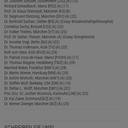
Dr. Joachim Schüller, Dossenheim [JS2] (A) (10)
Richard Schwalbach, Mainz [RS2] (A) (17)
Prof. Dr. Klaus Stierstadt, München [KS] (B)
Dr. Siegmund Stintzing, München [SS1] (A) (22)
Dr. Berthold Suchan, Gießen [BS] (A) (Essay Wissenschaftsphilosophie)
Cornelius Suchy, Brüssel [CS2] (A) (20)
Dr. Volker Theileis, München [VT] (A) (20)
Prof. Dr. Stefan Theisen, München (A) (Essay Stringtheorie)
Dr. Annette Vogt, Berlin [AV] (A) (02)
Dr. Thomas Volkmann, Köln [TV] (A) (20)
Rolf vom Stein, Köln [RVS] (A) (29)
Dr. Patrick Voss-de Haan, Mainz [PVDH] (A) (17)
Dr. Thomas Wagner, Heidelberg [TW2] (A) (29)
Manfred Weber, Frankfurt [MW1] (A) (28)
Dr. Martin Werner, Hamburg [MW] (A) (29)
Dr. Achim Wixforth, München [AW1] (A) (20)
Dr. Steffen Wolf, Berkeley, USA [SW] (A) (16)
Dr. Stefan L. Wolff, München [SW1] (A) (02)
Priv.-Doz. Dr. Jochen Wosnitza, Karlsruhe [JW] (A) (23)
Dr. Kai Zuber, Dortmund [KZ] (A) (19)
Dr. Werner Zwerger, München [WZ] (A) (20)
SCHREIBEN SIE UNS!