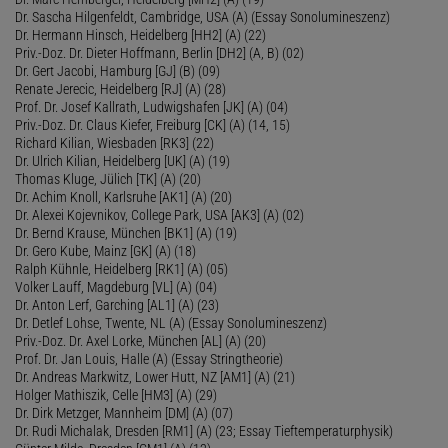
Dr. Sascha Hilgenfeldt, Cambridge, USA (A) (Essay Sonolumineszenz)
Dr. Hermann Hinsch, Heidelberg [HH2] (A) (22)
Priv.-Doz. Dr. Dieter Hoffmann, Berlin [DH2] (A, B) (02)
Dr. Gert Jacobi, Hamburg [GJ] (B) (09)
Renate Jerecic, Heidelberg [RJ] (A) (28)
Prof. Dr. Josef Kallrath, Ludwigshafen [JK] (A) (04)
Priv.-Doz. Dr. Claus Kiefer, Freiburg [CK] (A) (14, 15)
Richard Kilian, Wiesbaden [RK3] (22)
Dr. Ulrich Kilian, Heidelberg [UK] (A) (19)
Thomas Kluge, Jülich [TK] (A) (20)
Dr. Achim Knoll, Karlsruhe [AK1] (A) (20)
Dr. Alexei Kojevnikov, College Park, USA [AK3] (A) (02)
Dr. Bernd Krause, München [BK1] (A) (19)
Dr. Gero Kube, Mainz [GK] (A) (18)
Ralph Kühnle, Heidelberg [RK1] (A) (05)
Volker Lauff, Magdeburg [VL] (A) (04)
Dr. Anton Lerf, Garching [AL1] (A) (23)
Dr. Detlef Lohse, Twente, NL (A) (Essay Sonolumineszenz)
Priv.-Doz. Dr. Axel Lorke, München [AL] (A) (20)
Prof. Dr. Jan Louis, Halle (A) (Essay Stringtheorie)
Dr. Andreas Markwitz, Lower Hutt, NZ [AM1] (A) (21)
Holger Mathiszik, Celle [HM3] (A) (29)
Dr. Dirk Metzger, Mannheim [DM] (A) (07)
Dr. Rudi Michalak, Dresden [RM1] (A) (23; Essay Tieftemperaturphysik)