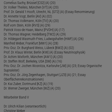
Cornelius Suchy, Brüssel [CS2] (A) (20)
Dr. Volker Theileis, München [VT] (A) (20)
Prof. Dr. Gerald 't Hooft, Utrecht, NL [GT2] (A) (Essay Renormierung)
Dr. Annette Vogt, Berlin [AV] (A) (02)
Dr. Thomas Volkmann, Köln [TV] (A) (20)
Rolf vom Stein, Köln [RVS] (A) (29)
Patrick Voss-de Haan, Mainz [PVDH] (A) (17)
Dr. Thomas Wagner, Heidelberg [TW2] (A) (29)
Dr. Hildegard Wasmuth-Fries, Ludwigshafen [HWF] (A) (26)
Manfred Weber, Frankfurt [MW1] (A) (28)
Priv.-Doz. Dr. Burghard Weiss, Lübeck [BW2] (A) (02)
Prof. Dr. Klaus Winter, Berlin [KW] (A) (Essay Neutrinophysik)
Dr. Achim Wixforth, München [AW1] (A) (20)
Dr. Steffen Wolf, Berkeley, USA [SW] (A) (16)
Priv.-Doz. Dr. Jochen Wosnitza, Karlsruhe [JW] (A) (23; Essay Organische
Supraleiter)
Priv.-Doz. Dr. Jörg Zegenhagen, Stuttgart [JZ3] (A) (21; Essay
Oberflächenrekonstruktionen)
Dr. Kai Zuber, Dortmund [KZ] (A) (19)
Dr. Werner Zwerger, München [WZ] (A) (20)
Mitarbeiter Band V
Dr. Ulrich Kilian (verantwortlich)
Christine Weber