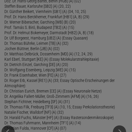
Doz. Dr. Hans-Georg Bartel, Berlin [HGB] (A) (02)
Steffen Bauer, Karlsruhe [SB2] (A) (20, 22)
Dr. Günther Beikert, Viernheim [GB1] (A) (04, 10, 25)
Prof. Dr. Hans Berckhemer, Frankfurt [HB1] (A, B) (29)
Dr. Werner Biberacher, Garching [WB] (B) (20)
Prof. Tamás S. Biró, Budapest [TB2] (A) (15)
Prof. Dr. Helmut Bokemeyer, Darmstadt [HB2] (A, B) (18)
Dr. Ulf Borgeest, Hamburg [UB2] (A) (Essay Quasare)
Dr. Thomas Bührke, Leimen [TB] (A) (32)
Jochen Büttner, Berlin [JB] (A) (02)
Dr. Matthias Delbrück, Dossenheim [MD] (A) (12, 24, 29)
Karl Eberl, Stuttgart [KE] (A) (Essay Molekularstrahlepitaxie)
Dr. Dietrich Einzel, Garching [DE] (A) (20)
Dr. Wolfgang Eisenberg, Leipzig [WE] (A) (15)
Dr. Frank Eisenhaber, Wien [FE] (A) (27)
Dr. Roger Erb, Kassel [RE1] (A) (33; Essay Optische Erscheinungen der
Atmosphäre)
Dr. Christian Eurich, Bremen [CE] (A) (Essay Neuronale Netze)
Dr. Angelika Fallert-Müller, Groß-Zimmern [AFM] (A) (16, 26)
Stephan Fichtner, Heidelberg [SF] (A) (31)
Dr. Thomas Filk, Freiburg [TF3] (A) (10, 15; Essay Perkolationstheorie)
Natalie Fischer, Walldorf [NF] (A) (32)
Dr. Harald Fuchs, Münster [HF] (A) (Essay Rastersondenmikroskopie)
Dr. Thomas Fuhrmann, Mannheim [TF1] (A) (14)
Christian Fulda, Hannover [CF] (A) (07)