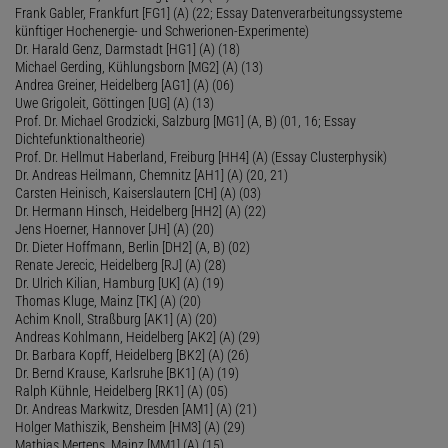
Frank Gabler, Frankfurt [FG1] (A) (22; Essay Datenverarbeitungssysteme
künftiger Hochenergie- und Schwerionen-Experimente)
Dr. Harald Genz, Darmstadt [HG1] (A) (18)
Michael Gerding, Kühlungsborn [MG2] (A) (13)
Andrea Greiner, Heidelberg [AG1] (A) (06)
Uwe Grigoleit, Göttingen [UG] (A) (13)
Prof. Dr. Michael Grodzicki, Salzburg [MG1] (A, B) (01, 16; Essay
Dichtefunktionaltheorie)
Prof. Dr. Hellmut Haberland, Freiburg [HH4] (A) (Essay Clusterphysik)
Dr. Andreas Heilmann, Chemnitz [AH1] (A) (20, 21)
Carsten Heinisch, Kaiserslautern [CH] (A) (03)
Dr. Hermann Hinsch, Heidelberg [HH2] (A) (22)
Jens Hoerner, Hannover [JH] (A) (20)
Dr. Dieter Hoffmann, Berlin [DH2] (A, B) (02)
Renate Jerecic, Heidelberg [RJ] (A) (28)
Dr. Ulrich Kilian, Hamburg [UK] (A) (19)
Thomas Kluge, Mainz [TK] (A) (20)
Achim Knoll, Straßburg [AK1] (A) (20)
Andreas Kohlmann, Heidelberg [AK2] (A) (29)
Dr. Barbara Kopff, Heidelberg [BK2] (A) (26)
Dr. Bernd Krause, Karlsruhe [BK1] (A) (19)
Ralph Kühnle, Heidelberg [RK1] (A) (05)
Dr. Andreas Markwitz, Dresden [AM1] (A) (21)
Holger Mathiszik, Bensheim [HM3] (A) (29)
Mathias Mertens, Mainz [MM1] (A) (15)