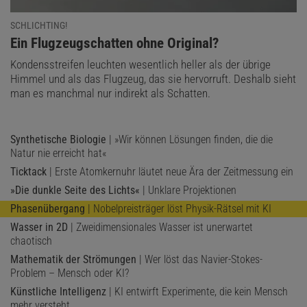
SCHLICHTING!
:
Ein Flugzeugschatten ohne Original?
Kondensstreifen leuchten wesentlich heller als der übrige
Himmel und als das Flugzeug, das sie hervorruft. Deshalb sieht
man es manchmal nur indirekt als Schatten.
Synthetische Biologie
| »Wir können Lösungen finden, die die
Natur nie erreicht hat«
Ticktack
| Erste Atomkernuhr läutet neue Ära der Zeitmessung ein
»Die dunkle Seite des Lichts«
| Unklare Projektionen
Phasenübergang
| Nobelpreisträger löst Physik-Rätsel mit KI
Wasser in 2D
| Zweidimensionales Wasser ist unerwartet
chaotisch
Mathematik der Strömungen
| Wer löst das Navier-Stokes-
Problem – Mensch oder KI?
Künstliche Intelligenz
| KI entwirft Experimente, die kein Mensch
mehr versteht