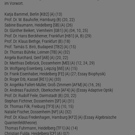
im Vorwort.
Katja Bammel, Berlin [KB2] (A) (13)
Prof. Dr. W. Bauhofer, Hamburg (B) (20, 22)
Sabine Baumann, Heidelberg [SB] (A) (26)
Dr. Günther Beikert, Viernheim [GB1] (A) (04, 10, 25)
Prof. Dr. Hans Berckhemer, Frankfurt [HB1] (A, B) (29)
Prof. Dr. Klaus Bethge, Frankfurt (B) (18)
Prof. Tamás S. Biró, Budapest [TB2] (A) (15)
Dr. Thomas Bührke, Leimen [TB] (A) (32)
Angela Burchard, Genf [AB] (A) (20, 22)
Dr. Matthias Delbrück, Dossenheim [MD] (A) (12, 24, 29)
Dr. Wolfgang Eisenberg, Leipzig [WE] (A) (15)
Dr. Frank Eisenhaber, Heidelberg [FE] (A) (27; Essay Biophysik)
Dr. Roger Erb, Kassel [RE1] (A) (33)
Dr. Angelika Fallert-Müller, Groß-Zimmern [AFM] (A) (16, 26)
Dr. Andreas Faulstich, Oberkochen [AF4] (A) (Essay Adaptive Optik)
Prof. Dr. Rudolf Feile, Darmstadt (B) (20, 22)
Stephan Fichtner, Dossenheim [SF] (A) (31)
Dr. Thomas Filk, Freiburg [TF3] (A) (10, 15)
Natalie Fischer, Dossenheim [NF] (A) (32)
Prof. Dr. Klaus Fredenhagen, Hamburg [KF2] (A) (Essay Algebraische
Quantenfeldtheorie)
Thomas Fuhrmann, Heidelberg [TF1] (A) (14)
Christian Fulda, Heidelberg [CF] (A) (07)