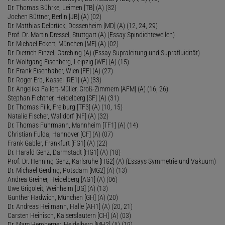
Dr. Thomas Bührke, Leimen [TB] (A) (32)
Jochen Büttner, Berlin [JB] (A) (02)
Dr. Matthias Delbrück, Dossenheim [MD] (A) (12, 24, 29)
Prof. Dr. Martin Dressel, Stuttgart (A) (Essay Spindichtewellen)
Dr. Michael Eckert, München [ME] (A) (02)
Dr. Dietrich Einzel, Garching (A) (Essay Supraleitung und Suprafluidität)
Dr. Wolfgang Eisenberg, Leipzig [WE] (A) (15)
Dr. Frank Eisenhaber, Wien [FE] (A) (27)
Dr. Roger Erb, Kassel [RE1] (A) (33)
Dr. Angelika Fallert-Müller, Groß-Zimmern [AFM] (A) (16, 26)
Stephan Fichtner, Heidelberg [SF] (A) (31)
Dr. Thomas Filk, Freiburg [TF3] (A) (10, 15)
Natalie Fischer, Walldorf [NF] (A) (32)
Dr. Thomas Fuhrmann, Mannheim [TF1] (A) (14)
Christian Fulda, Hannover [CF] (A) (07)
Frank Gabler, Frankfurt [FG1] (A) (22)
Dr. Harald Genz, Darmstadt [HG1] (A) (18)
Prof. Dr. Henning Genz, Karlsruhe [HG2] (A) (Essays Symmetrie und Vakuum)
Dr. Michael Gerding, Potsdam [MG2] (A) (13)
Andrea Greiner, Heidelberg [AG1] (A) (06)
Uwe Grigoleit, Weinheim [UG] (A) (13)
Gunther Hadwich, München [GH] (A) (20)
Dr. Andreas Heilmann, Halle [AH1] (A) (20, 21)
Carsten Heinisch, Kaiserslautern [CH] (A) (03)
Dr. Marc Hemberger, Heidelberg [MH2] (A) (19)