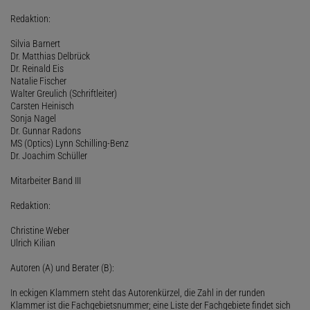
Redaktion:
Silvia Barnert
Dr. Matthias Delbrück
Dr. Reinald Eis
Natalie Fischer
Walter Greulich (Schriftleiter)
Carsten Heinisch
Sonja Nagel
Dr. Gunnar Radons
MS (Optics) Lynn Schilling-Benz
Dr. Joachim Schüller
Mitarbeiter Band III
Redaktion:
Christine Weber
Ulrich Kilian
Autoren (A) und Berater (B):
In eckigen Klammern steht das Autorenkürzel, die Zahl in der runden
Klammer ist die Fachgebietsnummer; eine Liste der Fachgebiete findet sich