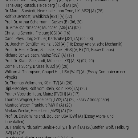
Hans-Jörg Rutsch, Heidelberg [HJR] (A) (29)
Dr. Margit Sarstedt, Newcastle upon Tyne, UK [MS2] (A) (25)
Rolf Sauermost, Waldkirch [RS1] (A) (02)
Prof. Dr. Arthur Scharmann, Gießen (B) (06, 20)
Dr. Arne Schirrmacher, München [AS5] (A) (02)
Christina Schmitt, Freiburg [CS] (A) (16)
Cand. Phys. Jörg Schuler, Karlsruhe [JS1] (A) (06, 08)
Dr. Joachim Schüller, Mainz [JS2] (A) (10; Essay Analytische Mechanik)
Prof. Dr. Heinz-Georg Schuster, Kiel [HGS] (A, B) (11; Essay Chaos)
Richard Schwalbach, Mainz [RS2] (A) (17)
Prof. Dr. Klaus Stierstadt, München [KS] (A, B) (07, 20)
Cornelius Suchy, Brüssel [CS2] (A) (20)
William J. Thompson, Chapel Hill, USA [WJT] (A) (Essay Computer in der
Physik)
Dr. Thomas Volkmann, Köln [TV] (A) (20)
Dipl.-Geophys. Rolf vom Stein, Köln [RVS] (A) (29)
Patrick Voss-de Haan, Mainz [PVDH] (A) (17)
Thomas Wagner, Heidelberg [TW2] (A) (29; Essay Atmosphäre)
Manfred Weber, Frankfurt [MW1] (A) (28)
Markus Wenke, Heidelberg [MW3] (A) (15)
Prof. Dr. David Wineland, Boulder, USA [DW] (A) (Essay Atom- und
Ionenfallen)
Dr. Harald Wirth, Saint Genis-Pouilly, F [HW1] (A) (20)Steffen Wolf, Freiburg
[SW] (A) (16)