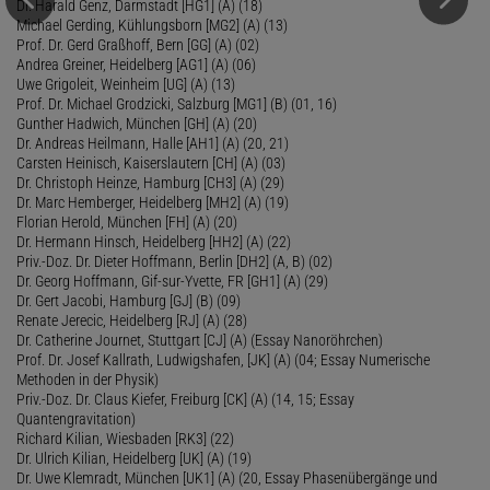
Dr. Harald Genz, Darmstadt [HG1] (A) (18)
Michael Gerding, Kühlungsborn [MG2] (A) (13)
Prof. Dr. Gerd Graßhoff, Bern [GG] (A) (02)
Andrea Greiner, Heidelberg [AG1] (A) (06)
Uwe Grigoleit, Weinheim [UG] (A) (13)
Prof. Dr. Michael Grodzicki, Salzburg [MG1] (B) (01, 16)
Gunther Hadwich, München [GH] (A) (20)
Dr. Andreas Heilmann, Halle [AH1] (A) (20, 21)
Carsten Heinisch, Kaiserslautern [CH] (A) (03)
Dr. Christoph Heinze, Hamburg [CH3] (A) (29)
Dr. Marc Hemberger, Heidelberg [MH2] (A) (19)
Florian Herold, München [FH] (A) (20)
Dr. Hermann Hinsch, Heidelberg [HH2] (A) (22)
Priv.-Doz. Dr. Dieter Hoffmann, Berlin [DH2] (A, B) (02)
Dr. Georg Hoffmann, Gif-sur-Yvette, FR [GH1] (A) (29)
Dr. Gert Jacobi, Hamburg [GJ] (B) (09)
Renate Jerecic, Heidelberg [RJ] (A) (28)
Dr. Catherine Journet, Stuttgart [CJ] (A) (Essay Nanoröhrchen)
Prof. Dr. Josef Kallrath, Ludwigshafen, [JK] (A) (04; Essay Numerische
Methoden in der Physik)
Priv.-Doz. Dr. Claus Kiefer, Freiburg [CK] (A) (14, 15; Essay
Quantengravitation)
Richard Kilian, Wiesbaden [RK3] (22)
Dr. Ulrich Kilian, Heidelberg [UK] (A) (19)
Dr. Uwe Klemradt, München [UK1] (A) (20, Essay Phasenübergänge und