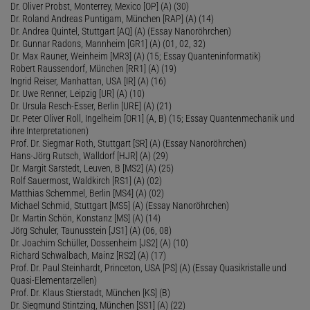
Dr. Oliver Probst, Monterrey, Mexico [OP] (A) (30)
Dr. Roland Andreas Puntigam, München [RAP] (A) (14)
Dr. Andrea Quintel, Stuttgart [AQ] (A) (Essay Nanoröhrchen)
Dr. Gunnar Radons, Mannheim [GR1] (A) (01, 02, 32)
Dr. Max Rauner, Weinheim [MR3] (A) (15; Essay Quanteninformatik)
Robert Raussendorf, München [RR1] (A) (19)
Ingrid Reiser, Manhattan, USA [IR] (A) (16)
Dr. Uwe Renner, Leipzig [UR] (A) (10)
Dr. Ursula Resch-Esser, Berlin [URE] (A) (21)
Dr. Peter Oliver Roll, Ingelheim [OR1] (A, B) (15; Essay Quantenmechanik und
ihre Interpretationen)
Prof. Dr. Siegmar Roth, Stuttgart [SR] (A) (Essay Nanoröhrchen)
Hans-Jörg Rutsch, Walldorf [HJR] (A) (29)
Dr. Margit Sarstedt, Leuven, B [MS2] (A) (25)
Rolf Sauermost, Waldkirch [RS1] (A) (02)
Matthias Schemmel, Berlin [MS4] (A) (02)
Michael Schmid, Stuttgart [MS5] (A) (Essay Nanoröhrchen)
Dr. Martin Schön, Konstanz [MS] (A) (14)
Jörg Schuler, Taunusstein [JS1] (A) (06, 08)
Dr. Joachim Schüller, Dossenheim [JS2] (A) (10)
Richard Schwalbach, Mainz [RS2] (A) (17)
Prof. Dr. Paul Steinhardt, Princeton, USA [PS] (A) (Essay Quasikristalle und
Quasi-Elementarzellen)
Prof. Dr. Klaus Stierstadt, München [KS] (B)
Dr. Siegmund Stintzing, München [SS1] (A) (22)