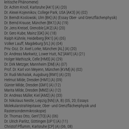
kritische Phänomene)
Dr. Achim Knoll, Karlsruhe [AK1] (A) (20)
Dr. Alexei Kojevnikov, College Park, USA [AK3] (A) (02)
Dr. Berndt Koslowski, Ulm [BK] (A) (Essay Ober- und Grenzflächenphysik)
Dr. Bernd Krause, München [BK1] (A) (19)
Dr. Jens Kreisel, Grenoble [JK2] (A) (20)
Dr. Gero Kube, Mainz [GK] (A) (18)
Ralph Kühnle, Heidelberg [RK1] (A) (05)
Volker Lauff, Magdeburg [VL] (A) (04)
Priv.-Doz. Dr. Axel Lorke, München [AL] (A) (20)
Dr. Andreas Markwitz, Lower Hutt, NZ [AM1] (A) (21)
Holger Mathiszik, Celle [HM3] (A) (29)
Dr. Dirk Metzger, Mannheim [DM] (A) (07)
Prof. Dr. Karl von Meyenn, München [KVM] (A) (02)
Dr. Rudi Michalak, Augsburg [RM1] (A) (23)
Helmut Milde, Dresden [HM1] (A) (09)
Günter Milde, Dresden [GM1] (A) (12)
Marita Milde, Dresden [MM2] (A) (12)
Dr. Andreas Müller, Kiel [AM2] (A) (33)
Dr. Nikolaus Nestle, Leipzig [NN] (A, B) (05, 20; Essays
Molekularstrahlepitaxie, Ober- und Grenzflächenphysik und
Rastersondenmikroskopie)
Dr. Thomas Otto, Genf [TO] (A) (06)
Dr. Ulrich Parlitz, Göttingen [UP1] (A) (11)
Christof Pflumm, Karlsruhe [CP] (A) (06, 08)