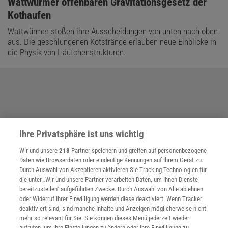
:
Wattwürmer offenbaren Gravitationsgesetz der
Kothaufen
Wattwürmer stoßen ihre Ausscheidungen von unten nach oben
aus. Die geschlungenen Kotstränge erlauben neue Einblicke in
die Physik von Häufchenstrukturen.
Ihre Privatsphäre ist uns wichtig
Wir und unsere
218
-Partner speichern und greifen auf personenbezogene
Daten wie Browserdaten oder eindeutige Kennungen auf Ihrem Gerät zu.
Durch Auswahl von Akzeptieren aktivieren Sie Tracking-Technologien für
die unter „Wir und unsere Partner verarbeiten Daten, um Ihnen Dienste
bereitzustellen“ aufgeführten Zwecke. Durch Auswahl von Alle ablehnen
oder Widerruf Ihrer Einwilligung werden diese deaktiviert. Wenn Tracker
deaktiviert sind, sind manche Inhalte und Anzeigen möglicherweise nicht
mehr so relevant für Sie. Sie können dieses Menü jederzeit wieder
aufrufen, um Ihre Einstellungen zu ändern oder Ihre Einwilligung zu