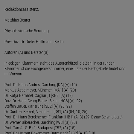
Redaktionsassistenz:
Matthias Beurer
Physikhistorische Beratung:
Priv.-Doz. Dr. Dieter Hoffmann, Berlin
Autoren (A) und Berater (B):
In eckigen Klammern steht das Autorenkürzel, die Zahl in der runden
Klammer ist die Fachgebietsnummer; eine Liste der Fachgebiete findet sich
im Vorwort.
Prof. Dr. Klaus Andres, Garching [KA] (A) (10)
Markus Aspelmeyer, München [MA1] (A) (20)
Dr. Katja Bammel, Cagliari, I [KB2] (A) (13)
Doz. Dr. Hans-Georg Bartel, Berlin [HGB] (A) (02)
Steffen Bauer, Karlsruhe [SB2] (A) (20, 22)
Dr. Günther Beikert, Viernheim [GB1] (A) (04, 10, 25)
Prof. Dr. Hans Berckhemer, Frankfurt [HB1] (A, B) (29; Essay Seismologie)
Dr. Werner Biberacher, Garching [WB] (B) (20)
Prof. Tamás S. Biró, Budapest [TB2] (A) (15)
Prof. Dr. Helmut Bokemeyer, Darmstadt [HB2] (A, B) (18)