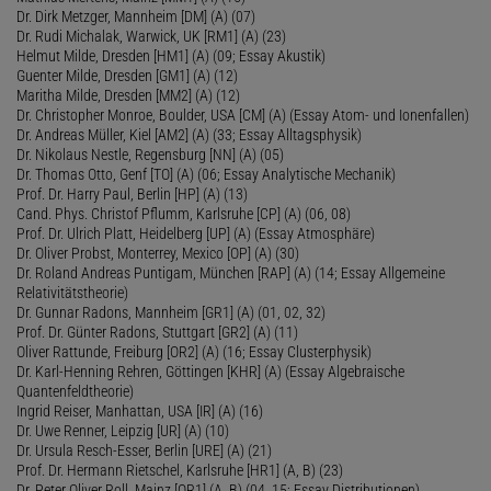
Dr. Dirk Metzger, Mannheim [DM] (A) (07)
Dr. Rudi Michalak, Warwick, UK [RM1] (A) (23)
Helmut Milde, Dresden [HM1] (A) (09; Essay Akustik)
Guenter Milde, Dresden [GM1] (A) (12)
Maritha Milde, Dresden [MM2] (A) (12)
Dr. Christopher Monroe, Boulder, USA [CM] (A) (Essay Atom- und Ionenfallen)
Dr. Andreas Müller, Kiel [AM2] (A) (33; Essay Alltagsphysik)
Dr. Nikolaus Nestle, Regensburg [NN] (A) (05)
Dr. Thomas Otto, Genf [TO] (A) (06; Essay Analytische Mechanik)
Prof. Dr. Harry Paul, Berlin [HP] (A) (13)
Cand. Phys. Christof Pflumm, Karlsruhe [CP] (A) (06, 08)
Prof. Dr. Ulrich Platt, Heidelberg [UP] (A) (Essay Atmosphäre)
Dr. Oliver Probst, Monterrey, Mexico [OP] (A) (30)
Dr. Roland Andreas Puntigam, München [RAP] (A) (14; Essay Allgemeine
Relativitätstheorie)
Dr. Gunnar Radons, Mannheim [GR1] (A) (01, 02, 32)
Prof. Dr. Günter Radons, Stuttgart [GR2] (A) (11)
Oliver Rattunde, Freiburg [OR2] (A) (16; Essay Clusterphysik)
Dr. Karl-Henning Rehren, Göttingen [KHR] (A) (Essay Algebraische
Quantenfeldtheorie)
Ingrid Reiser, Manhattan, USA [IR] (A) (16)
Dr. Uwe Renner, Leipzig [UR] (A) (10)
Dr. Ursula Resch-Esser, Berlin [URE] (A) (21)
Prof. Dr. Hermann Rietschel, Karlsruhe [HR1] (A, B) (23)
Dr. Peter Oliver Roll, Mainz [OR1] (A, B) (04, 15; Essay Distributionen)