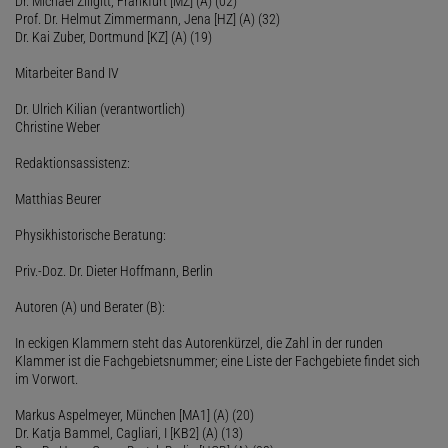
Dr. Michael Zillgitt, Frankfurt [MZ] (A) (02)
Prof. Dr. Helmut Zimmermann, Jena [HZ] (A) (32)
Dr. Kai Zuber, Dortmund [KZ] (A) (19)
Mitarbeiter Band IV
Dr. Ulrich Kilian (verantwortlich)
Christine Weber
Redaktionsassistenz:
Matthias Beurer
Physikhistorische Beratung:
Priv.-Doz. Dr. Dieter Hoffmann, Berlin
Autoren (A) und Berater (B):
In eckigen Klammern steht das Autorenkürzel, die Zahl in der runden
Klammer ist die Fachgebietsnummer; eine Liste der Fachgebiete findet sich
im Vorwort.
Markus Aspelmeyer, München [MA1] (A) (20)
Dr. Katja Bammel, Cagliari, I [KB2] (A) (13)