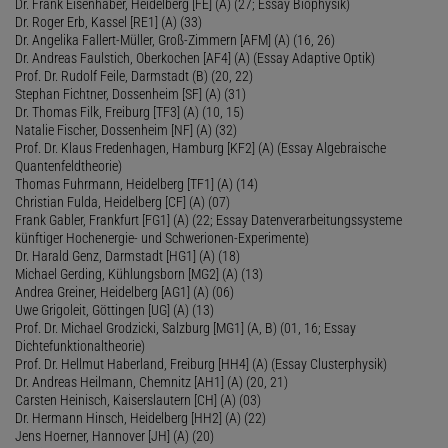
Dr. Frank Eisenhaber, Heidelberg [FE] (A) (27; Essay Biophysik)
Dr. Roger Erb, Kassel [RE1] (A) (33)
Dr. Angelika Fallert-Müller, Groß-Zimmern [AFM] (A) (16, 26)
Dr. Andreas Faulstich, Oberkochen [AF4] (A) (Essay Adaptive Optik)
Prof. Dr. Rudolf Feile, Darmstadt (B) (20, 22)
Stephan Fichtner, Dossenheim [SF] (A) (31)
Dr. Thomas Filk, Freiburg [TF3] (A) (10, 15)
Natalie Fischer, Dossenheim [NF] (A) (32)
Prof. Dr. Klaus Fredenhagen, Hamburg [KF2] (A) (Essay Algebraische
Quantenfeldtheorie)
Thomas Fuhrmann, Heidelberg [TF1] (A) (14)
Christian Fulda, Heidelberg [CF] (A) (07)
Frank Gabler, Frankfurt [FG1] (A) (22; Essay Datenverarbeitungssysteme
künftiger Hochenergie- und Schwerionen-Experimente)
Dr. Harald Genz, Darmstadt [HG1] (A) (18)
Michael Gerding, Kühlungsborn [MG2] (A) (13)
Andrea Greiner, Heidelberg [AG1] (A) (06)
Uwe Grigoleit, Göttingen [UG] (A) (13)
Prof. Dr. Michael Grodzicki, Salzburg [MG1] (A, B) (01, 16; Essay
Dichtefunktionaltheorie)
Prof. Dr. Hellmut Haberland, Freiburg [HH4] (A) (Essay Clusterphysik)
Dr. Andreas Heilmann, Chemnitz [AH1] (A) (20, 21)
Carsten Heinisch, Kaiserslautern [CH] (A) (03)
Dr. Hermann Hinsch, Heidelberg [HH2] (A) (22)
Jens Hoerner, Hannover [JH] (A) (20)