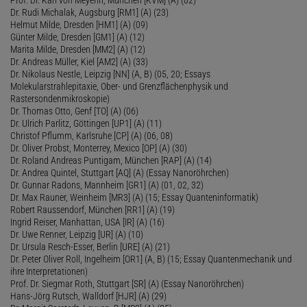
Dr. Rudi Michalak, Augsburg [RM1] (A) (23)
Helmut Milde, Dresden [HM1] (A) (09)
Günter Milde, Dresden [GM1] (A) (12)
Marita Milde, Dresden [MM2] (A) (12)
Dr. Andreas Müller, Kiel [AM2] (A) (33)
Dr. Nikolaus Nestle, Leipzig [NN] (A, B) (05, 20; Essays
Molekularstrahlepitaxie, Ober- und Grenzflächenphysik und
Rastersondenmikroskopie)
Dr. Thomas Otto, Genf [TO] (A) (06)
Dr. Ulrich Parlitz, Göttingen [UP1] (A) (11)
Christof Pflumm, Karlsruhe [CP] (A) (06, 08)
Dr. Oliver Probst, Monterrey, Mexico [OP] (A) (30)
Dr. Roland Andreas Puntigam, München [RAP] (A) (14)
Dr. Andrea Quintel, Stuttgart [AQ] (A) (Essay Nanoröhrchen)
Dr. Gunnar Radons, Mannheim [GR1] (A) (01, 02, 32)
Dr. Max Rauner, Weinheim [MR3] (A) (15; Essay Quanteninformatik)
Robert Raussendorf, München [RR1] (A) (19)
Ingrid Reiser, Manhattan, USA [IR] (A) (16)
Dr. Uwe Renner, Leipzig [UR] (A) (10)
Dr. Ursula Resch-Esser, Berlin [URE] (A) (21)
Dr. Peter Oliver Roll, Ingelheim [OR1] (A, B) (15; Essay Quantenmechanik und
ihre Interpretationen)
Prof. Dr. Siegmar Roth, Stuttgart [SR] (A) (Essay Nanoröhrchen)
Hans-Jörg Rutsch, Walldorf [HJR] (A) (29)