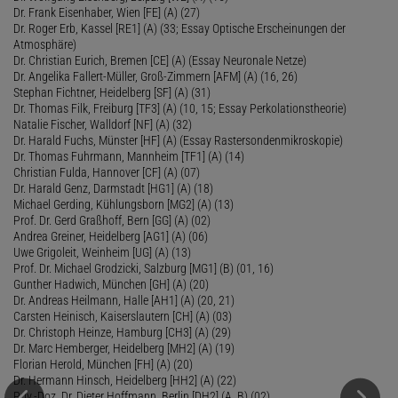
Dr. Frank Eisenhaber, Wien [FE] (A) (27)
Dr. Roger Erb, Kassel [RE1] (A) (33; Essay Optische Erscheinungen der
Atmosphäre)
Dr. Christian Eurich, Bremen [CE] (A) (Essay Neuronale Netze)
Dr. Angelika Fallert-Müller, Groß-Zimmern [AFM] (A) (16, 26)
Stephan Fichtner, Heidelberg [SF] (A) (31)
Dr. Thomas Filk, Freiburg [TF3] (A) (10, 15; Essay Perkolationstheorie)
Natalie Fischer, Walldorf [NF] (A) (32)
Dr. Harald Fuchs, Münster [HF] (A) (Essay Rastersondenmikroskopie)
Dr. Thomas Fuhrmann, Mannheim [TF1] (A) (14)
Christian Fulda, Hannover [CF] (A) (07)
Dr. Harald Genz, Darmstadt [HG1] (A) (18)
Michael Gerding, Kühlungsborn [MG2] (A) (13)
Prof. Dr. Gerd Graßhoff, Bern [GG] (A) (02)
Andrea Greiner, Heidelberg [AG1] (A) (06)
Uwe Grigoleit, Weinheim [UG] (A) (13)
Prof. Dr. Michael Grodzicki, Salzburg [MG1] (B) (01, 16)
Gunther Hadwich, München [GH] (A) (20)
Dr. Andreas Heilmann, Halle [AH1] (A) (20, 21)
Carsten Heinisch, Kaiserslautern [CH] (A) (03)
Dr. Christoph Heinze, Hamburg [CH3] (A) (29)
Dr. Marc Hemberger, Heidelberg [MH2] (A) (19)
Florian Herold, München [FH] (A) (20)
Dr. Hermann Hinsch, Heidelberg [HH2] (A) (22)
Priv.-Doz. Dr. Dieter Hoffmann, Berlin [DH2] (A, B) (02)