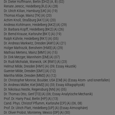
Dr. Dieter Hoffmann, Berlin [DH2] (A, B) (02)
Renate Jerecic, Heidelberg [RJ] (A) (28)
Dr. Ulrich Kilian, Hamburg [UK] (A) (19)
Thomas Kluge, Mainz [TK] (A) (20)
Achim Knoll, Straßburg [AK1] (A) (20)
Andreas Kohlmann, Heidelberg [AK2] (A) (29)
Dr. Barbara Kopff, Heidelberg [BK2] (A) (26)
Dr. Bernd Krause, Karlsruhe [BK1] (A) (19)
Ralph Kühnle, Heidelberg [RK1] (A) (05)
Dr. Andreas Markwitz, Dresden [AM1] (A) (21)
Holger Mathiszik, Bensheim [HM3] (A) (29)
Mathias Mertens, Mainz [MM1] (A) (15)
Dr. Dirk Metzger, Mannheim [DM] (A) (07)
Dr. Rudi Michalak, Warwick, UK [RM1] (A) (23)
Helmut Milde, Dresden [HM1] (A) (09; Essay Akustik)
Guenter Milde, Dresden [GM1] (A) (12)
Maritha Milde, Dresden [MM2] (A) (12)
Dr. Christopher Monroe, Boulder, USA [CM] (A) (Essay Atom- und Ionenfallen)
Dr. Andreas Müller, Kiel [AM2] (A) (33; Essay Alltagsphysik)
Dr. Nikolaus Nestle, Regensburg [NN] (A) (05)
Dr. Thomas Otto, Genf [TO] (A) (06; Essay Analytische Mechanik)
Prof. Dr. Harry Paul, Berlin [HP] (A) (13)
Cand. Phys. Christof Pflumm, Karlsruhe [CP] (A) (06, 08)
Prof. Dr. Ulrich Platt, Heidelberg [UP] (A) (Essay Atmosphäre)
Dr. Oliver Probst, Monterrey, Mexico [OP] (A) (30)