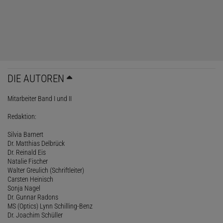
DIE AUTOREN
Mitarbeiter Band I und II
Redaktion:
Silvia Barnert
Dr. Matthias Delbrück
Dr. Reinald Eis
Natalie Fischer
Walter Greulich (Schriftleiter)
Carsten Heinisch
Sonja Nagel
Dr. Gunnar Radons
MS (Optics) Lynn Schilling-Benz
Dr. Joachim Schüller