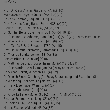
im Vorwort.
Prof. Dr. Klaus Andres, Garching [KA] (A) (10)
Markus Aspelmeyer, München [MA1] (A) (20)
Dr. Katja Bammel, Cagliari, I [KB2] (A) (13)
Doz. Dr. Hans-Georg Bartel, Berlin [HGB] (A) (02)
Steffen Bauer, Karlsruhe [SB2] (A) (20, 22)
Dr. Günther Beikert, Viernheim [GB1] (A) (04, 10, 25)
Prof. Dr. Hans Berckhemer, Frankfurt [HB1] (A, B) (29; Essay Seismologie)
Dr. Werner Biberacher, Garching [WB] (B) (20)
Prof. Tamás S. Biró, Budapest [TB2] (A) (15)
Prof. Dr. Helmut Bokemeyer, Darmstadt [HB2] (A, B) (18)
Dr. Thomas Bührke, Leimen [TB] (A) (32)
Jochen Büttner, Berlin [JB] (A) (02)
Dr. Matthias Delbrück, Dossenheim [MD] (A) (12, 24, 29)
Prof. Dr. Martin Dressel, Stuttgart (A) (Essay Spindichtewellen)
Dr. Michael Eckert, München [ME] (A) (02)
Dr. Dietrich Einzel, Garching (A) (Essay Supraleitung und Suprafluidität)
Dr. Wolfgang Eisenberg, Leipzig [WE] (A) (15)
Dr. Frank Eisenhaber, Wien [FE] (A) (27)
Dr. Roger Erb, Kassel [RE1] (A) (33)
Dr. Angelika Fallert-Müller, Groß-Zimmern [AFM] (A) (16, 26)
Stephan Fichtner, Heidelberg [SF] (A) (31)
Dr. Thomas Filk, Freiburg [TF3] (A) (10, 15)
Natalie Fischer, Walldorf [NF] (A) (32)