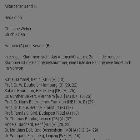
Mitarbeiter Band III
Redaktion:
Christine Weber
Ulrich Kilian
Autoren (A) und Berater (B):
In eckigen Klammern steht das Autorenkürzel, die Zahl in der runden
Klammer ist die Fachgebietsnummer; eine Liste der Fachgebiete findet sich
im Vorwort.
Katja Bammel, Berlin [KB2] (A) (13)
Prof. Dr. W. Bauhofer, Hamburg (B) (20, 22)
Sabine Baumann, Heidelberg [SB] (A) (26)
Dr. Günther Beikert, Viernheim [GB1] (A) (04, 10, 25)
Prof. Dr. Hans Berckhemer, Frankfurt [HB1] (A, B) (29)
Prof. Dr. Klaus Bethge, Frankfurt (B) (18)
Prof. Tamás S. Biró, Budapest [TB2] (A) (15)
Dr. Thomas Bührke, Leimen [TB] (A) (32)
Angela Burchard, Genf [AB] (A) (20, 22)
Dr. Matthias Delbrück, Dossenheim [MD] (A) (12, 24, 29)
Dr. Wolfgang Eisenberg, Leipzig [WE] (A) (15)