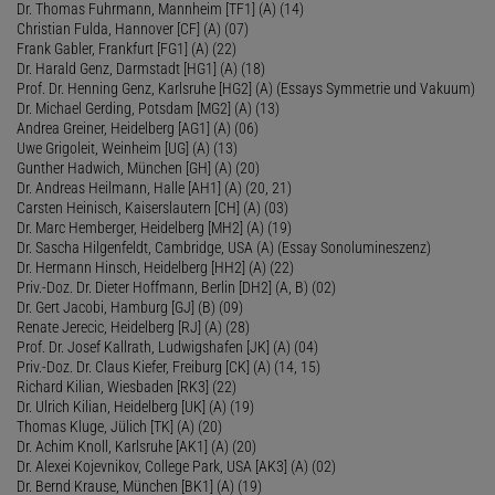
Dr. Thomas Fuhrmann, Mannheim [TF1] (A) (14)
Christian Fulda, Hannover [CF] (A) (07)
Frank Gabler, Frankfurt [FG1] (A) (22)
Dr. Harald Genz, Darmstadt [HG1] (A) (18)
Prof. Dr. Henning Genz, Karlsruhe [HG2] (A) (Essays Symmetrie und Vakuum)
Dr. Michael Gerding, Potsdam [MG2] (A) (13)
Andrea Greiner, Heidelberg [AG1] (A) (06)
Uwe Grigoleit, Weinheim [UG] (A) (13)
Gunther Hadwich, München [GH] (A) (20)
Dr. Andreas Heilmann, Halle [AH1] (A) (20, 21)
Carsten Heinisch, Kaiserslautern [CH] (A) (03)
Dr. Marc Hemberger, Heidelberg [MH2] (A) (19)
Dr. Sascha Hilgenfeldt, Cambridge, USA (A) (Essay Sonolumineszenz)
Dr. Hermann Hinsch, Heidelberg [HH2] (A) (22)
Priv.-Doz. Dr. Dieter Hoffmann, Berlin [DH2] (A, B) (02)
Dr. Gert Jacobi, Hamburg [GJ] (B) (09)
Renate Jerecic, Heidelberg [RJ] (A) (28)
Prof. Dr. Josef Kallrath, Ludwigshafen [JK] (A) (04)
Priv.-Doz. Dr. Claus Kiefer, Freiburg [CK] (A) (14, 15)
Richard Kilian, Wiesbaden [RK3] (22)
Dr. Ulrich Kilian, Heidelberg [UK] (A) (19)
Thomas Kluge, Jülich [TK] (A) (20)
Dr. Achim Knoll, Karlsruhe [AK1] (A) (20)
Dr. Alexei Kojevnikov, College Park, USA [AK3] (A) (02)
Dr. Bernd Krause, München [BK1] (A) (19)