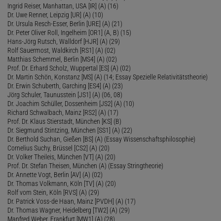
Ingrid Reiser, Manhattan, USA [IR] (A) (16)
Dr. Uwe Renner, Leipzig [UR] (A) (10)
Dr. Ursula Resch-Esser, Berlin [URE] (A) (21)
Dr. Peter Oliver Roll, Ingelheim [OR1] (A, B) (15)
Hans-Jörg Rutsch, Walldorf [HJR] (A) (29)
Rolf Sauermost, Waldkirch [RS1] (A) (02)
Matthias Schemmel, Berlin [MS4] (A) (02)
Prof. Dr. Erhard Scholz, Wuppertal [ES] (A) (02)
Dr. Martin Schön, Konstanz [MS] (A) (14; Essay Spezielle Relativitätstheorie)
Dr. Erwin Schuberth, Garching [ES4] (A) (23)
Jörg Schuler, Taunusstein [JS1] (A) (06, 08)
Dr. Joachim Schüller, Dossenheim [JS2] (A) (10)
Richard Schwalbach, Mainz [RS2] (A) (17)
Prof. Dr. Klaus Stierstadt, München [KS] (B)
Dr. Siegmund Stintzing, München [SS1] (A) (22)
Dr. Berthold Suchan, Gießen [BS] (A) (Essay Wissenschaftsphilosophie)
Cornelius Suchy, Brüssel [CS2] (A) (20)
Dr. Volker Theileis, München [VT] (A) (20)
Prof. Dr. Stefan Theisen, München (A) (Essay Stringtheorie)
Dr. Annette Vogt, Berlin [AV] (A) (02)
Dr. Thomas Volkmann, Köln [TV] (A) (20)
Rolf vom Stein, Köln [RVS] (A) (29)
Dr. Patrick Voss-de Haan, Mainz [PVDH] (A) (17)
Dr. Thomas Wagner, Heidelberg [TW2] (A) (29)
Manfred Weber, Frankfurt [MW1] (A) (28)