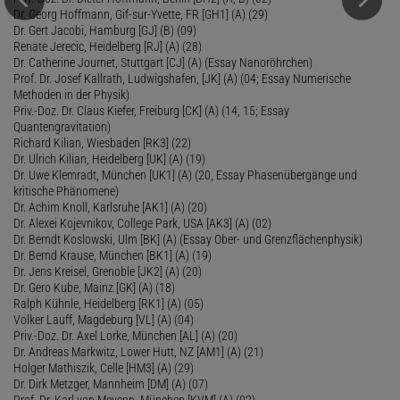
Dr. Georg Hoffmann, Gif-sur-Yvette, FR [GH1] (A) (29)
Dr. Gert Jacobi, Hamburg [GJ] (B) (09)
Renate Jerecic, Heidelberg [RJ] (A) (28)
Dr. Catherine Journet, Stuttgart [CJ] (A) (Essay Nanoröhrchen)
Prof. Dr. Josef Kallrath, Ludwigshafen, [JK] (A) (04; Essay Numerische
Methoden in der Physik)
Priv.-Doz. Dr. Claus Kiefer, Freiburg [CK] (A) (14, 15; Essay
Quantengravitation)
Richard Kilian, Wiesbaden [RK3] (22)
Dr. Ulrich Kilian, Heidelberg [UK] (A) (19)
Dr. Uwe Klemradt, München [UK1] (A) (20, Essay Phasenübergänge und
kritische Phänomene)
Dr. Achim Knoll, Karlsruhe [AK1] (A) (20)
Dr. Alexei Kojevnikov, College Park, USA [AK3] (A) (02)
Dr. Berndt Koslowski, Ulm [BK] (A) (Essay Ober- und Grenzflächenphysik)
Dr. Bernd Krause, München [BK1] (A) (19)
Dr. Jens Kreisel, Grenoble [JK2] (A) (20)
Dr. Gero Kube, Mainz [GK] (A) (18)
Ralph Kühnle, Heidelberg [RK1] (A) (05)
Volker Lauff, Magdeburg [VL] (A) (04)
Priv.-Doz. Dr. Axel Lorke, München [AL] (A) (20)
Dr. Andreas Markwitz, Lower Hutt, NZ [AM1] (A) (21)
Holger Mathiszik, Celle [HM3] (A) (29)
Dr. Dirk Metzger, Mannheim [DM] (A) (07)
Prof. Dr. Karl von Meyenn, München [KVM] (A) (02)