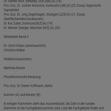
Dr. Steffen Wolf, Berkeley, USA [SW] (A) (16)
Priv.-Doz. Dr. Jochen Wosnitza, Karlsruhe [JW] (A) (23; Essay Organische
Supraleiter)
Priv.-Doz. Dr. Jörg Zegenhagen, Stuttgart [JZ3] (A) (21; Essay
Oberflächenrekonstruktionen)
Dr. Kai Zuber, Dortmund [KZ] (A) (19)
Dr. Werner Zwerger, München [WZ] (A) (20)
Mitarbeiter Band V
Dr. Ulrich Kilian (verantwortlich)
Christine Weber
Redaktionsassistenz:
Matthias Beurer
Physikhistorische Beratung:
Priv.-Doz. Dr. Dieter Hoffmann, Berlin
Autoren (A) und Berater (B):
In eckigen Klammern steht das Autorenkürzel, die Zahl in der runden
Klammer ist die Fachgebietsnummer; eine Liste der Fachgebiete findet sich