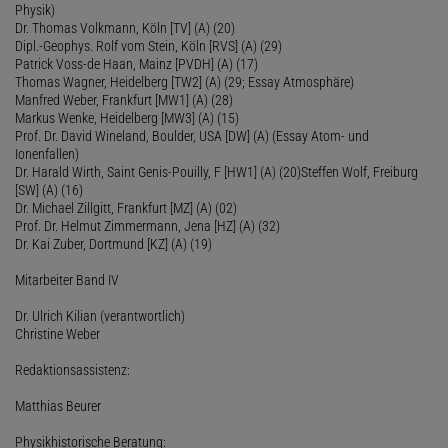
Physik)
Dr. Thomas Volkmann, Köln [TV] (A) (20)
Dipl.-Geophys. Rolf vom Stein, Köln [RVS] (A) (29)
Patrick Voss-de Haan, Mainz [PVDH] (A) (17)
Thomas Wagner, Heidelberg [TW2] (A) (29; Essay Atmosphäre)
Manfred Weber, Frankfurt [MW1] (A) (28)
Markus Wenke, Heidelberg [MW3] (A) (15)
Prof. Dr. David Wineland, Boulder, USA [DW] (A) (Essay Atom- und
Ionenfallen)
Dr. Harald Wirth, Saint Genis-Pouilly, F [HW1] (A) (20)Steffen Wolf, Freiburg
[SW] (A) (16)
Dr. Michael Zillgitt, Frankfurt [MZ] (A) (02)
Prof. Dr. Helmut Zimmermann, Jena [HZ] (A) (32)
Dr. Kai Zuber, Dortmund [KZ] (A) (19)
Mitarbeiter Band IV
Dr. Ulrich Kilian (verantwortlich)
Christine Weber
Redaktionsassistenz:
Matthias Beurer
Physikhistorische Beratung: