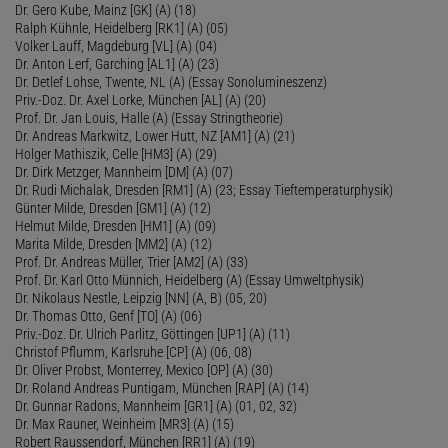
Dr. Gero Kube, Mainz [GK] (A) (18)
Ralph Kühnle, Heidelberg [RK1] (A) (05)
Volker Lauff, Magdeburg [VL] (A) (04)
Dr. Anton Lerf, Garching [AL1] (A) (23)
Dr. Detlef Lohse, Twente, NL (A) (Essay Sonolumineszenz)
Priv.-Doz. Dr. Axel Lorke, München [AL] (A) (20)
Prof. Dr. Jan Louis, Halle (A) (Essay Stringtheorie)
Dr. Andreas Markwitz, Lower Hutt, NZ [AM1] (A) (21)
Holger Mathiszik, Celle [HM3] (A) (29)
Dr. Dirk Metzger, Mannheim [DM] (A) (07)
Dr. Rudi Michalak, Dresden [RM1] (A) (23; Essay Tieftemperaturphysik)
Günter Milde, Dresden [GM1] (A) (12)
Helmut Milde, Dresden [HM1] (A) (09)
Marita Milde, Dresden [MM2] (A) (12)
Prof. Dr. Andreas Müller, Trier [AM2] (A) (33)
Prof. Dr. Karl Otto Münnich, Heidelberg (A) (Essay Umweltphysik)
Dr. Nikolaus Nestle, Leipzig [NN] (A, B) (05, 20)
Dr. Thomas Otto, Genf [TO] (A) (06)
Priv.-Doz. Dr. Ulrich Parlitz, Göttingen [UP1] (A) (11)
Christof Pflumm, Karlsruhe [CP] (A) (06, 08)
Dr. Oliver Probst, Monterrey, Mexico [OP] (A) (30)
Dr. Roland Andreas Puntigam, München [RAP] (A) (14)
Dr. Gunnar Radons, Mannheim [GR1] (A) (01, 02, 32)
Dr. Max Rauner, Weinheim [MR3] (A) (15)
Robert Raussendorf, München [RR1] (A) (19)