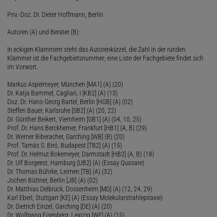
Priv.-Doz. Dr. Dieter Hoffmann, Berlin
Autoren (A) und Berater (B):
In eckigen Klammern steht das Autorenkürzel, die Zahl in der runden
Klammer ist die Fachgebietsnummer; eine Liste der Fachgebiete findet sich
im Vorwort.
Markus Aspelmeyer, München [MA1] (A) (20)
Dr. Katja Bammel, Cagliari, I [KB2] (A) (13)
Doz. Dr. Hans-Georg Bartel, Berlin [HGB] (A) (02)
Steffen Bauer, Karlsruhe [SB2] (A) (20, 22)
Dr. Günther Beikert, Viernheim [GB1] (A) (04, 10, 25)
Prof. Dr. Hans Berckhemer, Frankfurt [HB1] (A, B) (29)
Dr. Werner Biberacher, Garching [WB] (B) (20)
Prof. Tamás S. Biró, Budapest [TB2] (A) (15)
Prof. Dr. Helmut Bokemeyer, Darmstadt [HB2] (A, B) (18)
Dr. Ulf Borgeest, Hamburg [UB2] (A) (Essay Quasare)
Dr. Thomas Bührke, Leimen [TB] (A) (32)
Jochen Büttner, Berlin [JB] (A) (02)
Dr. Matthias Delbrück, Dossenheim [MD] (A) (12, 24, 29)
Karl Eberl, Stuttgart [KE] (A) (Essay Molekularstrahlepitaxie)
Dr. Dietrich Einzel, Garching [DE] (A) (20)
Dr. Wolfgang Eisenberg, Leipzig [WE] (A) (15)