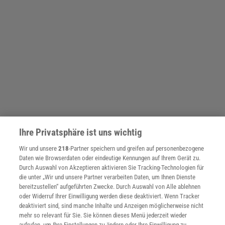
Ihre Privatsphäre ist uns wichtig
Wir und unsere
218
-Partner speichern und greifen auf personenbezogene
Daten wie Browserdaten oder eindeutige Kennungen auf Ihrem Gerät zu.
SPONSORED
Durch Auswahl von Akzeptieren aktivieren Sie Tracking-Technologien für
PARTNERINHALTE
die unter „Wir und unsere Partner verarbeiten Daten, um Ihnen Dienste
Anzeige
bereitzustellen“ aufgeführten Zwecke. Durch Auswahl von Alle ablehnen
oder Widerruf Ihrer Einwilligung werden diese deaktiviert. Wenn Tracker
deaktiviert sind, sind manche Inhalte und Anzeigen möglicherweise nicht
mehr so relevant für Sie. Sie können dieses Menü jederzeit wieder
aufrufen, um Ihre Einstellungen zu ändern oder Ihre Einwilligung zu