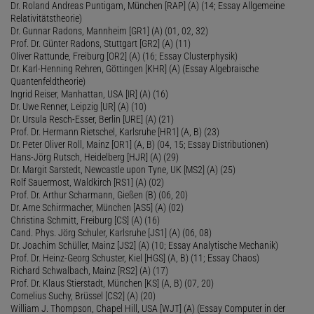
Dr. Roland Andreas Puntigam, München [RAP] (A) (14; Essay Allgemeine
Relativitätstheorie)
Dr. Gunnar Radons, Mannheim [GR1] (A) (01, 02, 32)
Prof. Dr. Günter Radons, Stuttgart [GR2] (A) (11)
Oliver Rattunde, Freiburg [OR2] (A) (16; Essay Clusterphysik)
Dr. Karl-Henning Rehren, Göttingen [KHR] (A) (Essay Algebraische
Quantenfeldtheorie)
Ingrid Reiser, Manhattan, USA [IR] (A) (16)
Dr. Uwe Renner, Leipzig [UR] (A) (10)
Dr. Ursula Resch-Esser, Berlin [URE] (A) (21)
Prof. Dr. Hermann Rietschel, Karlsruhe [HR1] (A, B) (23)
Dr. Peter Oliver Roll, Mainz [OR1] (A, B) (04, 15; Essay Distributionen)
Hans-Jörg Rutsch, Heidelberg [HJR] (A) (29)
Dr. Margit Sarstedt, Newcastle upon Tyne, UK [MS2] (A) (25)
Rolf Sauermost, Waldkirch [RS1] (A) (02)
Prof. Dr. Arthur Scharmann, Gießen (B) (06, 20)
Dr. Arne Schirrmacher, München [AS5] (A) (02)
Christina Schmitt, Freiburg [CS] (A) (16)
Cand. Phys. Jörg Schuler, Karlsruhe [JS1] (A) (06, 08)
Dr. Joachim Schüller, Mainz [JS2] (A) (10; Essay Analytische Mechanik)
Prof. Dr. Heinz-Georg Schuster, Kiel [HGS] (A, B) (11; Essay Chaos)
Richard Schwalbach, Mainz [RS2] (A) (17)
Prof. Dr. Klaus Stierstadt, München [KS] (A, B) (07, 20)
Cornelius Suchy, Brüssel [CS2] (A) (20)
William J. Thompson, Chapel Hill, USA [WJT] (A) (Essay Computer in der