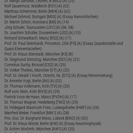
Dr. Margit Sarstedt, Leuven, B [MS2] (A) (25)
Rolf Sauermost, Waldkirch [RS1] (A) (02)
Matthias Schemmel, Berlin [MS4] (A) (02)
Michael Schmid, Stuttgart [MS5] (A) (Essay Nanoröhrchen)
Dr. Martin Schön, Konstanz [MS] (A) (14)
Jörg Schuler, Taunusstein [JS1] (A) (06, 08)
Dr. Joachim Schüller, Dossenheim [JS2] (A) (10)
Richard Schwalbach, Mainz [RS2] (A) (17)
Prof. Dr. Paul Steinhardt, Princeton, USA [PS] (A) (Essay Quasikristalle und
Quasi-Elementarzellen)
Prof. Dr. Klaus Stierstadt, München [KS] (B)
Dr. Siegmund Stintzing, München [SS1] (A) (22)
Cornelius Suchy, Brüssel [CS2] (A) (20)
Dr. Volker Theileis, München [VT] (A) (20)
Prof. Dr. Gerald 't Hooft, Utrecht, NL [GT2] (A) (Essay Renormierung)
Dr. Annette Vogt, Berlin [AV] (A) (02)
Dr. Thomas Volkmann, Köln [TV] (A) (20)
Rolf vom Stein, Köln [RVS] (A) (29)
Patrick Voss-de Haan, Mainz [PVDH] (A) (17)
Dr. Thomas Wagner, Heidelberg [TW2] (A) (29)
Dr. Hildegard Wasmuth-Fries, Ludwigshafen [HWF] (A) (26)
Manfred Weber, Frankfurt [MW1] (A) (28)
Priv.-Doz. Dr. Burghard Weiss, Lübeck [BW2] (A) (02)
Prof. Dr. Klaus Winter, Berlin [KW] (A) (Essay Neutrinophysik)
Dr. Achim Wixforth, München [AW1] (A) (20)