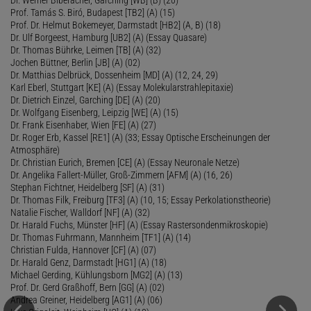
Prof. Tamás S. Biró, Budapest [TB2] (A) (15)
Prof. Dr. Helmut Bokemeyer, Darmstadt [HB2] (A, B) (18)
Dr. Ulf Borgeest, Hamburg [UB2] (A) (Essay Quasare)
Dr. Thomas Bührke, Leimen [TB] (A) (32)
Jochen Büttner, Berlin [JB] (A) (02)
Dr. Matthias Delbrück, Dossenheim [MD] (A) (12, 24, 29)
Karl Eberl, Stuttgart [KE] (A) (Essay Molekularstrahlepitaxie)
Dr. Dietrich Einzel, Garching [DE] (A) (20)
Dr. Wolfgang Eisenberg, Leipzig [WE] (A) (15)
Dr. Frank Eisenhaber, Wien [FE] (A) (27)
Dr. Roger Erb, Kassel [RE1] (A) (33; Essay Optische Erscheinungen der
Atmosphäre)
Dr. Christian Eurich, Bremen [CE] (A) (Essay Neuronale Netze)
Dr. Angelika Fallert-Müller, Groß-Zimmern [AFM] (A) (16, 26)
Stephan Fichtner, Heidelberg [SF] (A) (31)
Dr. Thomas Filk, Freiburg [TF3] (A) (10, 15; Essay Perkolationstheorie)
Natalie Fischer, Walldorf [NF] (A) (32)
Dr. Harald Fuchs, Münster [HF] (A) (Essay Rastersondenmikroskopie)
Dr. Thomas Fuhrmann, Mannheim [TF1] (A) (14)
Christian Fulda, Hannover [CF] (A) (07)
Dr. Harald Genz, Darmstadt [HG1] (A) (18)
Michael Gerding, Kühlungsborn [MG2] (A) (13)
Prof. Dr. Gerd Graßhoff, Bern [GG] (A) (02)
Andrea Greiner, Heidelberg [AG1] (A) (06)