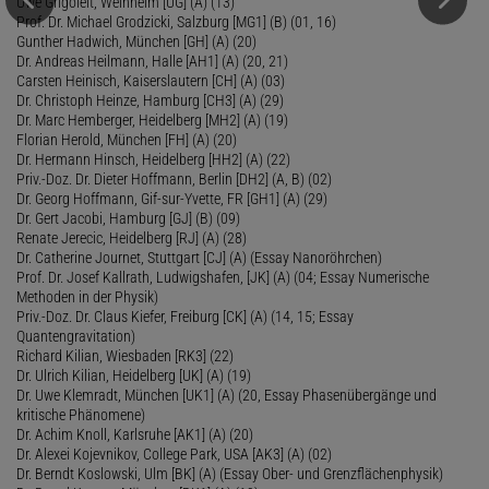
Uwe Grigoleit, Weinheim [UG] (A) (13)
Prof. Dr. Michael Grodzicki, Salzburg [MG1] (B) (01, 16)
Gunther Hadwich, München [GH] (A) (20)
Dr. Andreas Heilmann, Halle [AH1] (A) (20, 21)
Carsten Heinisch, Kaiserslautern [CH] (A) (03)
Dr. Christoph Heinze, Hamburg [CH3] (A) (29)
Dr. Marc Hemberger, Heidelberg [MH2] (A) (19)
Florian Herold, München [FH] (A) (20)
Dr. Hermann Hinsch, Heidelberg [HH2] (A) (22)
Priv.-Doz. Dr. Dieter Hoffmann, Berlin [DH2] (A, B) (02)
Dr. Georg Hoffmann, Gif-sur-Yvette, FR [GH1] (A) (29)
Dr. Gert Jacobi, Hamburg [GJ] (B) (09)
Renate Jerecic, Heidelberg [RJ] (A) (28)
Dr. Catherine Journet, Stuttgart [CJ] (A) (Essay Nanoröhrchen)
Prof. Dr. Josef Kallrath, Ludwigshafen, [JK] (A) (04; Essay Numerische
Methoden in der Physik)
Priv.-Doz. Dr. Claus Kiefer, Freiburg [CK] (A) (14, 15; Essay
Quantengravitation)
Richard Kilian, Wiesbaden [RK3] (22)
Dr. Ulrich Kilian, Heidelberg [UK] (A) (19)
Dr. Uwe Klemradt, München [UK1] (A) (20, Essay Phasenübergänge und
kritische Phänomene)
Dr. Achim Knoll, Karlsruhe [AK1] (A) (20)
Dr. Alexei Kojevnikov, College Park, USA [AK3] (A) (02)
Dr. Berndt Koslowski, Ulm [BK] (A) (Essay Ober- und Grenzflächenphysik)