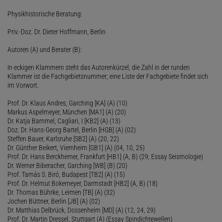
Physikhistorische Beratung:
Priv.-Doz. Dr. Dieter Hoffmann, Berlin
Autoren (A) und Berater (B):
In eckigen Klammern steht das Autorenkürzel, die Zahl in der runden
Klammer ist die Fachgebietsnummer; eine Liste der Fachgebiete findet sich
im Vorwort.
Prof. Dr. Klaus Andres, Garching [KA] (A) (10)
Markus Aspelmeyer, München [MA1] (A) (20)
Dr. Katja Bammel, Cagliari, I [KB2] (A) (13)
Doz. Dr. Hans-Georg Bartel, Berlin [HGB] (A) (02)
Steffen Bauer, Karlsruhe [SB2] (A) (20, 22)
Dr. Günther Beikert, Viernheim [GB1] (A) (04, 10, 25)
Prof. Dr. Hans Berckhemer, Frankfurt [HB1] (A, B) (29; Essay Seismologie)
Dr. Werner Biberacher, Garching [WB] (B) (20)
Prof. Tamás S. Biró, Budapest [TB2] (A) (15)
Prof. Dr. Helmut Bokemeyer, Darmstadt [HB2] (A, B) (18)
Dr. Thomas Bührke, Leimen [TB] (A) (32)
Jochen Büttner, Berlin [JB] (A) (02)
Dr. Matthias Delbrück, Dossenheim [MD] (A) (12, 24, 29)
Prof. Dr. Martin Dressel, Stuttgart (A) (Essay Spindichtewellen)