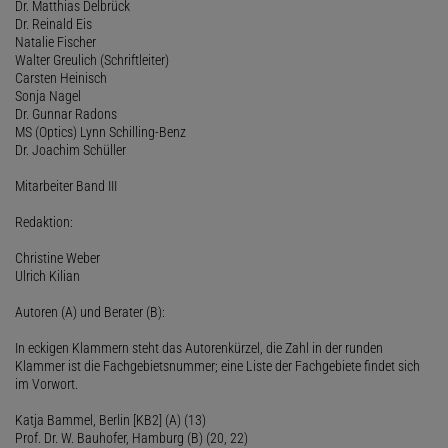
Dr. Matthias Delbrück
Dr. Reinald Eis
Natalie Fischer
Walter Greulich (Schriftleiter)
Carsten Heinisch
Sonja Nagel
Dr. Gunnar Radons
MS (Optics) Lynn Schilling-Benz
Dr. Joachim Schüller
Mitarbeiter Band III
Redaktion:
Christine Weber
Ulrich Kilian
Autoren (A) und Berater (B):
In eckigen Klammern steht das Autorenkürzel, die Zahl in der runden
Klammer ist die Fachgebietsnummer; eine Liste der Fachgebiete findet sich
im Vorwort.
Katja Bammel, Berlin [KB2] (A) (13)
Prof. Dr. W. Bauhofer, Hamburg (B) (20, 22)