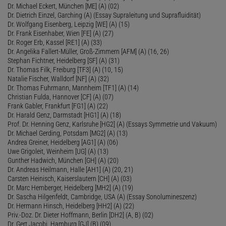
Dr. Michael Eckert, München [ME] (A) (02)
Dr. Dietrich Einzel, Garching (A) (Essay Supraleitung und Suprafluidität)
Dr. Wolfgang Eisenberg, Leipzig [WE] (A) (15)
Dr. Frank Eisenhaber, Wien [FE] (A) (27)
Dr. Roger Erb, Kassel [RE1] (A) (33)
Dr. Angelika Fallert-Müller, Groß-Zimmern [AFM] (A) (16, 26)
Stephan Fichtner, Heidelberg [SF] (A) (31)
Dr. Thomas Filk, Freiburg [TF3] (A) (10, 15)
Natalie Fischer, Walldorf [NF] (A) (32)
Dr. Thomas Fuhrmann, Mannheim [TF1] (A) (14)
Christian Fulda, Hannover [CF] (A) (07)
Frank Gabler, Frankfurt [FG1] (A) (22)
Dr. Harald Genz, Darmstadt [HG1] (A) (18)
Prof. Dr. Henning Genz, Karlsruhe [HG2] (A) (Essays Symmetrie und Vakuum)
Dr. Michael Gerding, Potsdam [MG2] (A) (13)
Andrea Greiner, Heidelberg [AG1] (A) (06)
Uwe Grigoleit, Weinheim [UG] (A) (13)
Gunther Hadwich, München [GH] (A) (20)
Dr. Andreas Heilmann, Halle [AH1] (A) (20, 21)
Carsten Heinisch, Kaiserslautern [CH] (A) (03)
Dr. Marc Hemberger, Heidelberg [MH2] (A) (19)
Dr. Sascha Hilgenfeldt, Cambridge, USA (A) (Essay Sonolumineszenz)
Dr. Hermann Hinsch, Heidelberg [HH2] (A) (22)
Priv.-Doz. Dr. Dieter Hoffmann, Berlin [DH2] (A, B) (02)
Dr. Gert Jacobi, Hamburg [GJ] (B) (09)