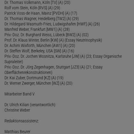
Dr. Thomas Volkmann, Köln [TV] (A) (20)
Rolf vom Stein, Köln [RVS] (A) (29)
Patrick Voss-de Haan, Mainz [PVDH] (A) (17)
Dr. Thomas Wagner, Heidelberg [TW2] (A) (29)
Dr. Hildegard Wasmuth-Fries, Ludwigshafen [HWF] (A) (26)
Manfred Weber, Frankfurt [MW1] (A) (28)
Priv.-Doz. Dr. Burghard Weiss, Lübeck [BW2] (A) (02)
Prof. Dr. Klaus Winter, Berlin [KW] (A) (Essay Neutrinophysik)
Dr. Achim Wixforth, München [AW1] (A) (20)
Dr. Steffen Wolf, Berkeley, USA [SW] (A) (16)
Priv.-Doz. Dr. Jochen Wosnitza, Karlsruhe [JW] (A) (23; Essay Organische
Supraleiter)
Priv.-Doz. Dr. Jörg Zegenhagen, Stuttgart [JZ3] (A) (21; Essay
Oberflächenrekonstruktionen)
Dr. Kai Zuber, Dortmund [KZ] (A) (19)
Dr. Werner Zwerger, München [WZ] (A) (20)
Mitarbeiter Band V
Dr. Ulrich Kilian (verantwortlich)
Christine Weber
Redaktionsassistenz:
Matthias Beurer