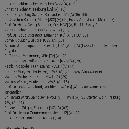
Dr. Arne Schirrmacher, München [AS5] (A) (02)
Christina Schmitt, Freiburg [CS] (A) (16)
Cand. Phys. Jörg Schuler, Karlsruhe [JS1] (A) (06, 08)
Dr. Joachim Schüller, Mainz [JS2] (A) (10; Essay Analytische Mechanik)
Prof. Dr. Heinz-Georg Schuster, Kiel [HGS] (A, B) (11; Essay Chaos)
Richard Schwalbach, Mainz [RS2] (A) (17)
Prof. Dr. Klaus Stierstadt, München [KS] (A, B) (07, 20)
Cornelius Suchy, Brüssel [CS2] (A) (20)
William J. Thompson, Chapel Hill, USA [WJT] (A) (Essay Computer in der
Physik)
Dr. Thomas Volkmann, Köln [TV] (A) (20)
Dipl.-Geophys. Rolf vom Stein, Köln [RVS] (A) (29)
Patrick Voss-de Haan, Mainz [PVDH] (A) (17)
Thomas Wagner, Heidelberg [TW2] (A) (29; Essay Atmosphäre)
Manfred Weber, Frankfurt [MW1] (A) (28)
Markus Wenke, Heidelberg [MW3] (A) (15)
Prof. Dr. David Wineland, Boulder, USA [DW] (A) (Essay Atom- und
Ionenfallen)
Dr. Harald Wirth, Saint Genis-Pouilly, F [HW1] (A) (20)Steffen Wolf, Freiburg
[SW] (A) (16)
Dr. Michael Zillgitt, Frankfurt [MZ] (A) (02)
Prof. Dr. Helmut Zimmermann, Jena [HZ] (A) (32)
Dr. Kai Zuber, Dortmund [KZ] (A) (19)
Mitarbeiter Band IV