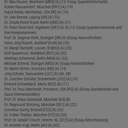
Dr. Max Rauner, Weinheim [MR3] (A) (15; Essay Quanteninformatik)
Robert Raussendorf, München [RR1] (A) (19)
Ingrid Reiser, Manhattan, USA [IR] (A) (16)
Dr. Uwe Renner, Leipzig [UR] (A) (10)
Dr. Ursula Resch-Esser, Berlin [URE] (A) (21)
Dr. Peter Oliver Roll, Ingelheim [OR1] (A, B) (15; Essay Quantenmechanik und
ihre Interpretationen)
Prof. Dr. Siegmar Roth, Stuttgart [SR] (A) (Essay Nanoröhrchen)
Hans-Jörg Rutsch, Walldorf [HJR] (A) (29)
Dr. Margit Sarstedt, Leuven, B [MS2] (A) (25)
Rolf Sauermost, Waldkirch [RS1] (A) (02)
Matthias Schemmel, Berlin [MS4] (A) (02)
Michael Schmid, Stuttgart [MS5] (A) (Essay Nanoröhrchen)
Dr. Martin Schön, Konstanz [MS] (A) (14)
Jörg Schuler, Taunusstein [JS1] (A) (06, 08)
Dr. Joachim Schüller, Dossenheim [JS2] (A) (10)
Richard Schwalbach, Mainz [RS2] (A) (17)
Prof. Dr. Paul Steinhardt, Princeton, USA [PS] (A) (Essay Quasikristalle und
Quasi-Elementarzellen)
Prof. Dr. Klaus Stierstadt, München [KS] (B)
Dr. Siegmund Stintzing, München [SS1] (A) (22)
Cornelius Suchy, Brüssel [CS2] (A) (20)
Dr. Volker Theileis, München [VT] (A) (20)
Prof. Dr. Gerald 't Hooft, Utrecht, NL [GT2] (A) (Essay Renormierung)
Dr. Annette Vogt, Berlin [AV] (A) (02)