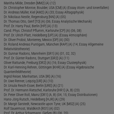
Maritha Milde, Dresden [MM2] (A) (12)
Dr. Christopher Monroe, Boulder, USA [CM] (A) (Essay Atom- und Ionenfallen)
Dr. Andreas Müller, Kiel [AM2] (A) (33; Essay Alltagsphysik)
Dr. Nikolaus Nestle, Regensburg [NN] (A) (05)
Dr. Thomas Otto, Genf [TO] (A) (06; Essay Analytische Mechanik)
Prof. Dr. Harry Paul, Berlin [HP] (A) (13)
Cand. Phys. Christof Pflumm, Karlsruhe [CP] (A) (06, 08)
Prof. Dr. Ulrich Platt, Heidelberg [UP] (A) (Essay Atmosphäre)
Dr. Oliver Probst, Monterrey, Mexico [OP] (A) (30)
Dr. Roland Andreas Puntigam, München [RAP] (A) (14; Essay Allgemeine
Relativitätstheorie)
Dr. Gunnar Radons, Mannheim [GR1] (A) (01, 02, 32)
Prof. Dr. Günter Radons, Stuttgart [GR2] (A) (11)
Oliver Rattunde, Freiburg [OR2] (A) (16; Essay Clusterphysik)
Dr. Karl-Henning Rehren, Göttingen [KHR] (A) (Essay Algebraische
Quantenfeldtheorie)
Ingrid Reiser, Manhattan, USA [IR] (A) (16)
Dr. Uwe Renner, Leipzig [UR] (A) (10)
Dr. Ursula Resch-Esser, Berlin [URE] (A) (21)
Prof. Dr. Hermann Rietschel, Karlsruhe [HR1] (A, B) (23)
Dr. Peter Oliver Roll, Mainz [OR1] (A, B) (04, 15; Essay Distributionen)
Hans-Jörg Rutsch, Heidelberg [HJR] (A) (29)
Dr. Margit Sarstedt, Newcastle upon Tyne, UK [MS2] (A) (25)
Rolf Sauermost, Waldkirch [RS1] (A) (02)
Prof. Dr. Arthur Scharmann, Gießen (B) (06, 20)