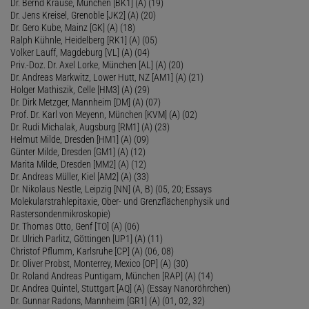
Dr. Bernd Krause, München [BK1] (A) (19)
Dr. Jens Kreisel, Grenoble [JK2] (A) (20)
Dr. Gero Kube, Mainz [GK] (A) (18)
Ralph Kühnle, Heidelberg [RK1] (A) (05)
Volker Lauff, Magdeburg [VL] (A) (04)
Priv.-Doz. Dr. Axel Lorke, München [AL] (A) (20)
Dr. Andreas Markwitz, Lower Hutt, NZ [AM1] (A) (21)
Holger Mathiszik, Celle [HM3] (A) (29)
Dr. Dirk Metzger, Mannheim [DM] (A) (07)
Prof. Dr. Karl von Meyenn, München [KVM] (A) (02)
Dr. Rudi Michalak, Augsburg [RM1] (A) (23)
Helmut Milde, Dresden [HM1] (A) (09)
Günter Milde, Dresden [GM1] (A) (12)
Marita Milde, Dresden [MM2] (A) (12)
Dr. Andreas Müller, Kiel [AM2] (A) (33)
Dr. Nikolaus Nestle, Leipzig [NN] (A, B) (05, 20; Essays
Molekularstrahlepitaxie, Ober- und Grenzflächenphysik und
Rastersondenmikroskopie)
Dr. Thomas Otto, Genf [TO] (A) (06)
Dr. Ulrich Parlitz, Göttingen [UP1] (A) (11)
Christof Pflumm, Karlsruhe [CP] (A) (06, 08)
Dr. Oliver Probst, Monterrey, Mexico [OP] (A) (30)
Dr. Roland Andreas Puntigam, München [RAP] (A) (14)
Dr. Andrea Quintel, Stuttgart [AQ] (A) (Essay Nanoröhrchen)
Dr. Gunnar Radons, Mannheim [GR1] (A) (01, 02, 32)