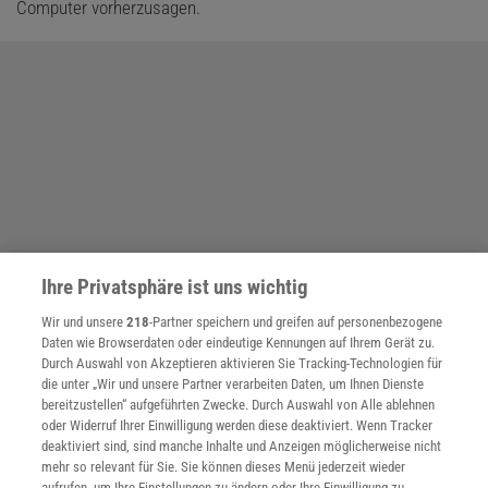
Computer vorherzusagen.
Ihre Privatsphäre ist uns wichtig
Wir und unsere
218
-Partner speichern und greifen auf personenbezogene
Daten wie Browserdaten oder eindeutige Kennungen auf Ihrem Gerät zu.
Durch Auswahl von Akzeptieren aktivieren Sie Tracking-Technologien für
die unter „Wir und unsere Partner verarbeiten Daten, um Ihnen Dienste
bereitzustellen“ aufgeführten Zwecke. Durch Auswahl von Alle ablehnen
oder Widerruf Ihrer Einwilligung werden diese deaktiviert. Wenn Tracker
deaktiviert sind, sind manche Inhalte und Anzeigen möglicherweise nicht
mehr so relevant für Sie. Sie können dieses Menü jederzeit wieder
aufrufen, um Ihre Einstellungen zu ändern oder Ihre Einwilligung zu