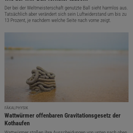
Der bei der Weltmeisterschaft genutzte Ball sieht harmlos aus.
Tatsächlich aber verändert sich sein Luftwiderstand um bis zu
13 Prozent, je nachdem welche Seite nach vorne zeigt.
FÄKALPHYSIK
:
Wattwürmer offenbaren Gravitationsgesetz der
Kothaufen
Wattwürmer stoßen ihre Ausscheidungen von unten nach oben