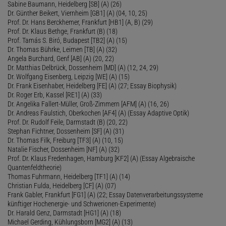
Sabine Baumann, Heidelberg [SB] (A) (26)
Dr. Günther Beikert, Viernheim [GB1] (A) (04, 10, 25)
Prof. Dr. Hans Berckhemer, Frankfurt [HB1] (A, B) (29)
Prof. Dr. Klaus Bethge, Frankfurt (B) (18)
Prof. Tamás S. Biró, Budapest [TB2] (A) (15)
Dr. Thomas Bührke, Leimen [TB] (A) (32)
Angela Burchard, Genf [AB] (A) (20, 22)
Dr. Matthias Delbrück, Dossenheim [MD] (A) (12, 24, 29)
Dr. Wolfgang Eisenberg, Leipzig [WE] (A) (15)
Dr. Frank Eisenhaber, Heidelberg [FE] (A) (27; Essay Biophysik)
Dr. Roger Erb, Kassel [RE1] (A) (33)
Dr. Angelika Fallert-Müller, Groß-Zimmern [AFM] (A) (16, 26)
Dr. Andreas Faulstich, Oberkochen [AF4] (A) (Essay Adaptive Optik)
Prof. Dr. Rudolf Feile, Darmstadt (B) (20, 22)
Stephan Fichtner, Dossenheim [SF] (A) (31)
Dr. Thomas Filk, Freiburg [TF3] (A) (10, 15)
Natalie Fischer, Dossenheim [NF] (A) (32)
Prof. Dr. Klaus Fredenhagen, Hamburg [KF2] (A) (Essay Algebraische
Quantenfeldtheorie)
Thomas Fuhrmann, Heidelberg [TF1] (A) (14)
Christian Fulda, Heidelberg [CF] (A) (07)
Frank Gabler, Frankfurt [FG1] (A) (22; Essay Datenverarbeitungssysteme
künftiger Hochenergie- und Schwerionen-Experimente)
Dr. Harald Genz, Darmstadt [HG1] (A) (18)
Michael Gerding, Kühlungsborn [MG2] (A) (13)