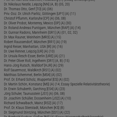
Dr. Nikolaus Nestle, Leipzig [NN] (A, B) (05, 20)
Dr. Thomas Otto, Genf [TO] (A) (06)
Priv.-Doz. Dr. Ulrich Parlitz, Göttingen [UP1] (A) (11)
Christof Pflumm, Karlsruhe [CP] (A) (06, 08)
Dr. Oliver Probst, Monterrey, Mexico [OP] (A) (30)
Dr. Roland Andreas Puntigam, München [RAP] (A) (14)
Dr. Gunnar Radons, Mannheim [GR1] (A) (01, 02, 32)
Dr. Max Rauner, Weinheim [MR3] (A) (15)
Robert Raussendorf, München [RR1] (A) (19)
Ingrid Reiser, Manhattan, USA [IR] (A) (16)
Dr. Uwe Renner, Leipzig [UR] (A) (10)
Dr. Ursula Resch-Esser, Berlin [URE] (A) (21)
Dr. Peter Oliver Roll, Ingelheim [OR1] (A, B) (15)
Hans-Jörg Rutsch, Walldorf [HJR] (A) (29)
Rolf Sauermost, Waldkirch [RS1] (A) (02)
Matthias Schemmel, Berlin [MS4] (A) (02)
Prof. Dr. Erhard Scholz, Wuppertal [ES] (A) (02)
Dr. Martin Schön, Konstanz [MS] (A) (14; Essay Spezielle Relativitätstheorie)
Dr. Erwin Schuberth, Garching [ES4] (A) (23)
Jörg Schuler, Taunusstein [JS1] (A) (06, 08)
Dr. Joachim Schüller, Dossenheim [JS2] (A) (10)
Richard Schwalbach, Mainz [RS2] (A) (17)
Prof. Dr. Klaus Stierstadt, München [KS] (B)
Dr. Siegmund Stintzing, München [SS1] (A) (22)
Dr. Berthold Suchan, Gießen [BS] (A) (Essay Wissenschaftsphilosophie)