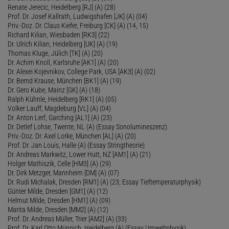
Renate Jerecic, Heidelberg [RJ] (A) (28)
Prof. Dr. Josef Kallrath, Ludwigshafen [JK] (A) (04)
Priv.-Doz. Dr. Claus Kiefer, Freiburg [CK] (A) (14, 15)
Richard Kilian, Wiesbaden [RK3] (22)
Dr. Ulrich Kilian, Heidelberg [UK] (A) (19)
Thomas Kluge, Jülich [TK] (A) (20)
Dr. Achim Knoll, Karlsruhe [AK1] (A) (20)
Dr. Alexei Kojevnikov, College Park, USA [AK3] (A) (02)
Dr. Bernd Krause, München [BK1] (A) (19)
Dr. Gero Kube, Mainz [GK] (A) (18)
Ralph Kühnle, Heidelberg [RK1] (A) (05)
Volker Lauff, Magdeburg [VL] (A) (04)
Dr. Anton Lerf, Garching [AL1] (A) (23)
Dr. Detlef Lohse, Twente, NL (A) (Essay Sonolumineszenz)
Priv.-Doz. Dr. Axel Lorke, München [AL] (A) (20)
Prof. Dr. Jan Louis, Halle (A) (Essay Stringtheorie)
Dr. Andreas Markwitz, Lower Hutt, NZ [AM1] (A) (21)
Holger Mathiszik, Celle [HM3] (A) (29)
Dr. Dirk Metzger, Mannheim [DM] (A) (07)
Dr. Rudi Michalak, Dresden [RM1] (A) (23; Essay Tieftemperaturphysik)
Günter Milde, Dresden [GM1] (A) (12)
Helmut Milde, Dresden [HM1] (A) (09)
Marita Milde, Dresden [MM2] (A) (12)
Prof. Dr. Andreas Müller, Trier [AM2] (A) (33)
Prof. Dr. Karl Otto Münnich, Heidelberg (A) (Essay Umweltphysik)