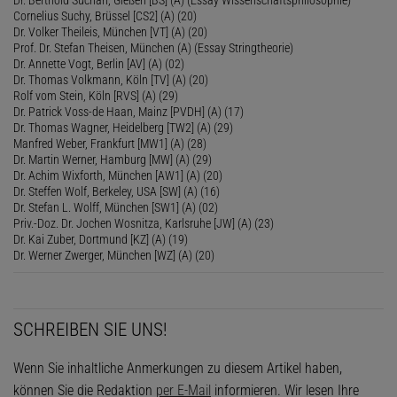
Cornelius Suchy, Brüssel [CS2] (A) (20)
Dr. Volker Theileis, München [VT] (A) (20)
Prof. Dr. Stefan Theisen, München (A) (Essay Stringtheorie)
Dr. Annette Vogt, Berlin [AV] (A) (02)
Dr. Thomas Volkmann, Köln [TV] (A) (20)
Rolf vom Stein, Köln [RVS] (A) (29)
Dr. Patrick Voss-de Haan, Mainz [PVDH] (A) (17)
Dr. Thomas Wagner, Heidelberg [TW2] (A) (29)
Manfred Weber, Frankfurt [MW1] (A) (28)
Dr. Martin Werner, Hamburg [MW] (A) (29)
Dr. Achim Wixforth, München [AW1] (A) (20)
Dr. Steffen Wolf, Berkeley, USA [SW] (A) (16)
Dr. Stefan L. Wolff, München [SW1] (A) (02)
Priv.-Doz. Dr. Jochen Wosnitza, Karlsruhe [JW] (A) (23)
Dr. Kai Zuber, Dortmund [KZ] (A) (19)
Dr. Werner Zwerger, München [WZ] (A) (20)
SCHREIBEN SIE UNS!
Wenn Sie inhaltliche Anmerkungen zu diesem Artikel haben,
können Sie die Redaktion
per E-Mail
informieren. Wir lesen Ihre