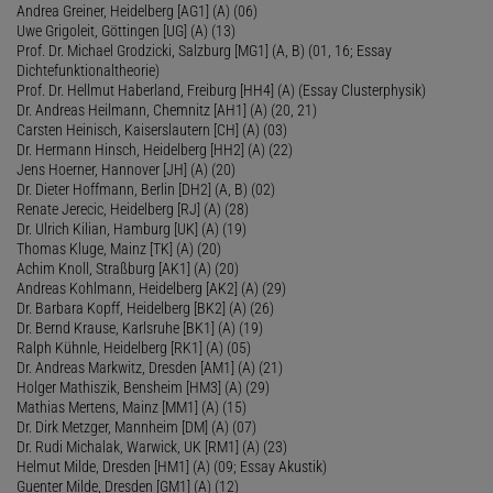
Andrea Greiner, Heidelberg [AG1] (A) (06)
Uwe Grigoleit, Göttingen [UG] (A) (13)
Prof. Dr. Michael Grodzicki, Salzburg [MG1] (A, B) (01, 16; Essay
Dichtefunktionaltheorie)
Prof. Dr. Hellmut Haberland, Freiburg [HH4] (A) (Essay Clusterphysik)
Dr. Andreas Heilmann, Chemnitz [AH1] (A) (20, 21)
Carsten Heinisch, Kaiserslautern [CH] (A) (03)
Dr. Hermann Hinsch, Heidelberg [HH2] (A) (22)
Jens Hoerner, Hannover [JH] (A) (20)
Dr. Dieter Hoffmann, Berlin [DH2] (A, B) (02)
Renate Jerecic, Heidelberg [RJ] (A) (28)
Dr. Ulrich Kilian, Hamburg [UK] (A) (19)
Thomas Kluge, Mainz [TK] (A) (20)
Achim Knoll, Straßburg [AK1] (A) (20)
Andreas Kohlmann, Heidelberg [AK2] (A) (29)
Dr. Barbara Kopff, Heidelberg [BK2] (A) (26)
Dr. Bernd Krause, Karlsruhe [BK1] (A) (19)
Ralph Kühnle, Heidelberg [RK1] (A) (05)
Dr. Andreas Markwitz, Dresden [AM1] (A) (21)
Holger Mathiszik, Bensheim [HM3] (A) (29)
Mathias Mertens, Mainz [MM1] (A) (15)
Dr. Dirk Metzger, Mannheim [DM] (A) (07)
Dr. Rudi Michalak, Warwick, UK [RM1] (A) (23)
Helmut Milde, Dresden [HM1] (A) (09; Essay Akustik)
Guenter Milde, Dresden [GM1] (A) (12)