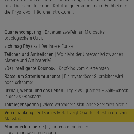
aus. Die geschlungenen Kotstränge erlauben neue Einblicke in
die Physik von Häufchenstrukturen.
Quantencomputing
| Experten zweifeln an Microsofts
topologischem Qubit
»Ich mag Physik«
| Der innere Funke
Teilchen und Antiteilchen
| Wo bleibt der Unterschied zwischen
Materie und Antimaterie?
»Der intelligente Kosmos«
| Kopfkino vom Allerfeinsten
Rätsel um Strontiumruthenat
| Ein mysteriöser Supraleiter wird
noch seltsamer
Urknall, Weltall und das Leben
| Logik vs. Quanten – Spin-Schock
in der ZXZ-Kaskade
Taufliegensperma
| Wieso verheddern sich lange Spermien nicht?
Verschränkung
| Seltsames Metall zeigt Quanteneffekt in großem
Maßstab
Atominterferometrie
| Quantensprung in der
Gravitationswellenmessung