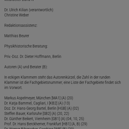
Dr. Ulrich Kilian (verantwortlich)
Christine Weber
Redaktionsassistenz:
Matthias Beurer
Physikhistorische Beratung:
Priv.-Doz. Dr. Dieter Hoffmann, Berlin
Autoren (A) und Berater (B):
In eckigen Klammern steht das Autorenkürzel, die Zahl in der runden
Klammer ist die Fachgebietsnummer; eine Liste der Fachgebiete findet sich
im Vorwort.
Markus Aspelmeyer, München [MA1] (A) (20)
Dr. Katja Bammel, Cagliari, I [KB2] (A) (13)
Doz. Dr. Hans-Georg Bartel, Berlin [HGB] (A) (02)
Steffen Bauer, Karlsruhe [SB2] (A) (20, 22)
Dr. Günther Beikert, Viernheim [GB1] (A) (04, 10, 25)
Prof. Dr. Hans Berckhemer, Frankfurt [HB1] (A, B) (29)
Dr. Werner Biberacher, Garching [WB] (B) (20)