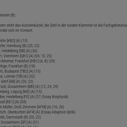
erater (B):
ern steht das Autorenkürzel, die Zahl in der runden Klammer ist die Fachgebietsnu
indet sich im Vorwort.
lin [KB2] (A) (13)
ofer, Hamburg (B) (20, 22)
Heidelberg [SB] (A) (26)
t, Viernheim [GB1] (A) (04, 10, 25)
rckhemer, Frankfurt [HB1] (A, B) (29)
thge, Frankfurt (B) (18)
ró, Budapest [TB2] (A) (15)
e, Leimen [TB] (A) (32)
Genf [AB] (A) (20, 22)
rück, Dossenheim [MD] (A) (12, 24, 29)
nberg, Leipzig [WE] (A) (15)
ber, Heidelberg [FE] (A) (27; Essay Biophysik)
sel [RE1] (A) (33)
ert-Müller, Groß-Zimmern [AFM] (A) (16, 26)
tich, Oberkochen [AF4] (A) (Essay Adaptive Optik)
eile, Darmstadt (B) (20, 22)
 Dossenheim [SF] (A) (31)