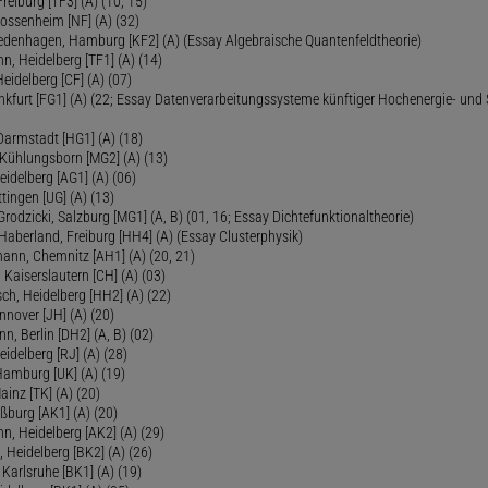
reiburg [TF3] (A) (10, 15)
Dossenheim [NF] (A) (32)
Fredenhagen, Hamburg [KF2] (A) (Essay Algebraische Quantenfeldtheorie)
 Heidelberg [TF1] (A) (14)
Heidelberg [CF] (A) (07)
ankfurt [FG1] (A) (22; Essay Datenverarbeitungssysteme künftiger Hochenergie- und
Darmstadt [HG1] (A) (18)
 Kühlungsborn [MG2] (A) (13)
eidelberg [AG1] (A) (06)
tingen [UG] (A) (13)
 Grodzicki, Salzburg [MG1] (A, B) (01, 16; Essay Dichtefunktionaltheorie)
 Haberland, Freiburg [HH4] (A) (Essay Clusterphysik)
mann, Chemnitz [AH1] (A) (20, 21)
 Kaiserslautern [CH] (A) (03)
ch, Heidelberg [HH2] (A) (22)
nover [JH] (A) (20)
n, Berlin [DH2] (A, B) (02)
eidelberg [RJ] (A) (28)
 Hamburg [UK] (A) (19)
inz [TK] (A) (20)
ßburg [AK1] (A) (20)
, Heidelberg [AK2] (A) (29)
, Heidelberg [BK2] (A) (26)
 Karlsruhe [BK1] (A) (19)