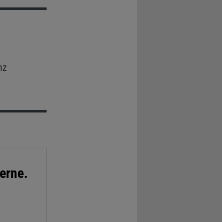
nz
erne.