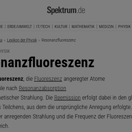
IE
ERDE/UMWELT
IT/TECH
KULTUR
MATHEMATIK
MEDIZIN
PHYSIK
ka
Lexikon der Physik
Aktuelle Seite:
Resonanzfluoreszenz
HYSIK
nanzfluoreszenz
uoreszenz
, die
Fluoreszenz
angeregter Atome
üle nach
Resonanzabsorption
etischer Strahlung. Die
Reemission
erfolgt dabei in den g
 Teilchens, aus dem die ursprüngliche Anregung erfolgte.
r anregenden Strahlung und die Frequenz der Fluoreszen
eich.