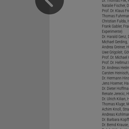
Dr. Thomas Filk, F
Natalie Fischer, 
Prof. Dr. Klaus 
Thomas Fuhrmann,
Christian Fulda, 
Frank Gabler, Fr
Experimente)
Dr. Harald Genz, 
Michael Gerding,
Andrea Greiner, H
Uwe Grigoleit, Göt
Prof. Dr. Michael
Prof. Dr. Hellmut
Dr. Andreas Heil
Carsten Heinisch,
Dr. Hermann Hins
Jens Hoerner, Han
Dr. Dieter Hoffman
Renate Jerecic, H
Dr. Ulrich Kilian,
Thomas Kluge, Ma
Achim Knoll, Stra
Andreas Kohlmann
Dr. Barbara Kopff
Dr. Bernd Krause,