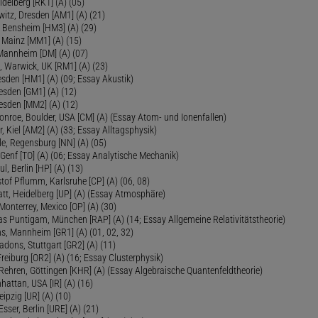
delberg [RK1] (A) (05)
itz, Dresden [AM1] (A) (21)
, Bensheim [HM3] (A) (29)
 Mainz [MM1] (A) (15)
 Mannheim [DM] (A) (07)
, Warwick, UK [RM1] (A) (23)
sden [HM1] (A) (09; Essay Akustik)
esden [GM1] (A) (12)
esden [MM2] (A) (12)
onroe, Boulder, USA [CM] (A) (Essay Atom- und Ionenfallen)
r, Kiel [AM2] (A) (33; Essay Alltagsphysik)
le, Regensburg [NN] (A) (05)
Genf [TO] (A) (06; Essay Analytische Mechanik)
ul, Berlin [HP] (A) (13)
tof Pflumm, Karlsruhe [CP] (A) (06, 08)
Platt, Heidelberg [UP] (A) (Essay Atmosphäre)
 Monterrey, Mexico [OP] (A) (30)
as Puntigam, München [RAP] (A) (14; Essay Allgemeine Relativitätstheorie)
s, Mannheim [GR1] (A) (01, 02, 32)
Radons, Stuttgart [GR2] (A) (11)
Freiburg [OR2] (A) (16; Essay Clusterphysik)
Rehren, Göttingen [KHR] (A) (Essay Algebraische Quantenfeldtheorie)
hattan, USA [IR] (A) (16)
eipzig [UR] (A) (10)
sser, Berlin [URE] (A) (21)