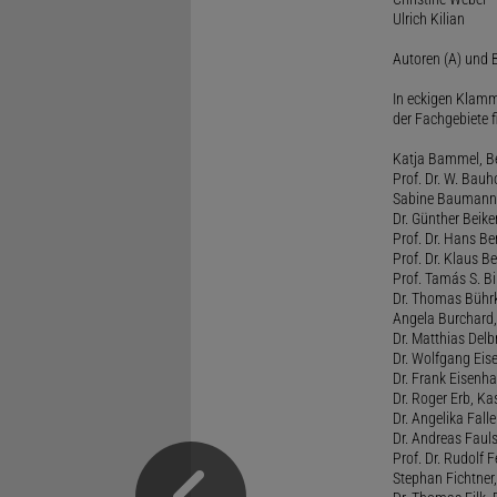
Ulrich Kilian
Autoren (A) und B
In eckigen Klamm
der Fachgebiete f
Katja Bammel, Ber
Prof. Dr. W. Bauh
Sabine Baumann, 
Dr. Günther Beiker
Prof. Dr. Hans Be
Prof. Dr. Klaus Be
Prof. Tamás S. Bi
Dr. Thomas Bührk
Angela Burchard, 
Dr. Matthias Delb
Dr. Wolfgang Eise
Dr. Frank Eisenha
Dr. Roger Erb, Kas
Dr. Angelika Fall
Dr. Andreas Fauls
Prof. Dr. Rudolf F
Stephan Fichtner,