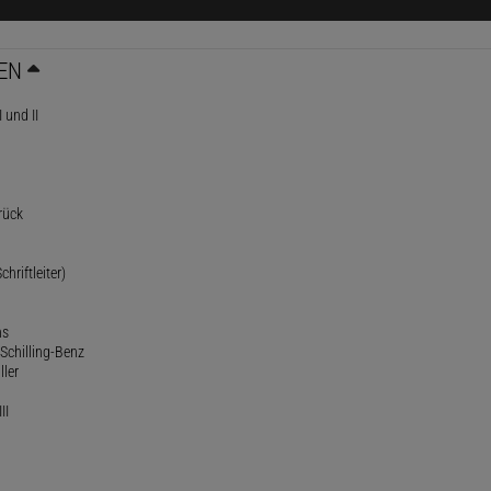
EN
 und II
rück
chriftleiter)
ns
Schilling-Benz
ller
II