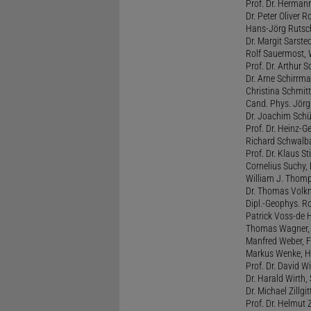
Prof. Dr. Hermann
Dr. Peter Oliver R
Hans-Jörg Rutsch
Dr. Margit Sarste
Rolf Sauermost, W
Prof. Dr. Arthur 
Dr. Arne Schirrma
Christina Schmitt,
Cand. Phys. Jörg 
Dr. Joachim Schül
Prof. Dr. Heinz-G
Richard Schwalba
Prof. Dr. Klaus St
Cornelius Suchy, 
William J. Thomp
Dr. Thomas Volkm
Dipl.-Geophys. Ro
Patrick Voss-de 
Thomas Wagner, H
Manfred Weber, F
Markus Wenke, He
Prof. Dr. David W
Dr. Harald Wirth, 
Dr. Michael Zillgit
Prof. Dr. Helmut