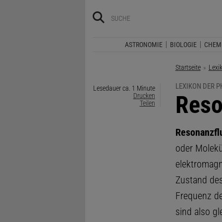
ASTRONOMIE
BIOLOGIE
CHEM
Startseite
Lexi
LEXIKON DER P
Lesedauer ca. 1 Minute
:
Reso
Drucken
Teilen
Resonanzfl
oder Molek
elektromagn
Zustand des
Frequenz de
sind also gl