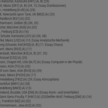
 Rietschel, Karlsruhe [HR1] (A, B) (23)
oll, Mainz [OR1] (A, B) (04, 15; Essay Distributionen)
, Heidelberg [HJR] (A) (29)
dt, Newcastle upon Tyne, UK [MS2] (A) (25)
aldkirch [RS1] (A) (02)
Scharmann, Gießen (B) (06, 20)
cher, München [AS5] (A) (02)
 Freiburg [CS] (A) (16)
Schuler, Karlsruhe [JS1] (A) (06, 08)
ler, Mainz [JS2] (A) (10; Essay Analytische Mechanik)
eorg Schuster, Kiel [HGS] (A, B) (11; Essay Chaos)
ch, Mainz [RS2] (A) (17)
ierstadt, München [KS] (A, B) (07, 20)
Brüssel [CS2] (A) (20)
son, Chapel Hill, USA [WJT] (A) (Essay Computer in der Physik)
ann, Köln [TV] (A) (20)
lf vom Stein, Köln [RVS] (A) (29)
Haan, Mainz [PVDH] (A) (17)
eidelberg [TW2] (A) (29; Essay Atmosphäre)
rankfurt [MW1] (A) (28)
idelberg [MW3] (A) (15)
ineland, Boulder, USA [DW] (A) (Essay Atom- und Ionenfallen)
Saint Genis-Pouilly, F [HW1] (A) (20)Steffen Wolf, Freiburg [SW] (A) (16)
t, Frankfurt [MZ] (A) (02)
 Zimmermann, Jena [HZ] (A) (32)