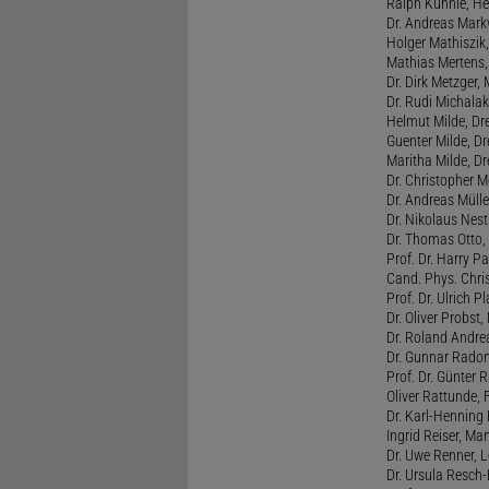
Ralph Kühnle, Hei
Dr. Andreas Markw
Holger Mathiszik
Mathias Mertens,
Dr. Dirk Metzger,
Dr. Rudi Michalak
Helmut Milde, Dre
Guenter Milde, Dr
Maritha Milde, Dr
Dr. Christopher M
Dr. Andreas Mülle
Dr. Nikolaus Nest
Dr. Thomas Otto, 
Prof. Dr. Harry Pa
Cand. Phys. Chris
Prof. Dr. Ulrich 
Dr. Oliver Probst,
Dr. Roland Andre
Dr. Gunnar Radon
Prof. Dr. Günter 
Oliver Rattunde, 
Dr. Karl-Henning 
Ingrid Reiser, Man
Dr. Uwe Renner, L
Dr. Ursula Resch-E