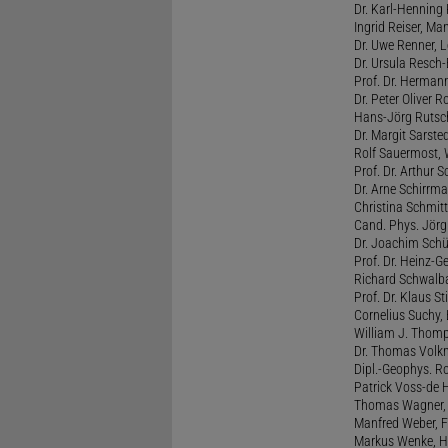
Dr. Karl-Henning 
Ingrid Reiser, Man
Dr. Uwe Renner, L
Dr. Ursula Resch-E
Prof. Dr. Hermann
Dr. Peter Oliver R
Hans-Jörg Rutsch
Dr. Margit Sarste
Rolf Sauermost, W
Prof. Dr. Arthur 
Dr. Arne Schirrma
Christina Schmitt,
Cand. Phys. Jörg 
Dr. Joachim Schül
Prof. Dr. Heinz-G
Richard Schwalba
Prof. Dr. Klaus St
Cornelius Suchy, 
William J. Thomp
Dr. Thomas Volkm
Dipl.-Geophys. Ro
Patrick Voss-de 
Thomas Wagner, H
Manfred Weber, F
Markus Wenke, He