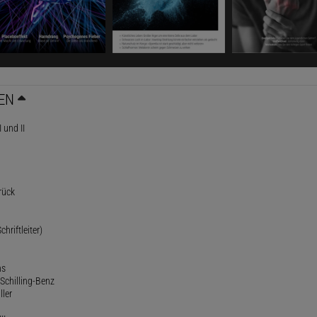
EN
 und II
rück
chriftleiter)
ns
Schilling-Benz
ller