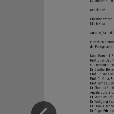
Mitarbeiter Band I
Redaktion:
Christine Weber
Ulrich Kilian
Autoren (A) und B
In eckigen Klamm
der Fachgebiete f
Katja Bammel, Ber
Prof. Dr. W. Bauh
Sabine Baumann, 
Dr. Günther Beiker
Prof. Dr. Hans Be
Prof. Dr. Klaus Be
Prof. Tamás S. Bi
Dr. Thomas Bührk
Angela Burchard, 
Dr. Matthias Delb
Dr. Wolfgang Eise
Dr. Frank Eisenha
Dr. Roger Erb, Kas