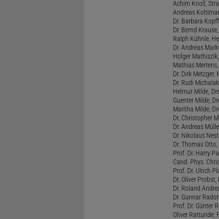
Achim Knoll, Stra
Andreas Kohlmann
Dr. Barbara Kopff
Dr. Bernd Krause,
Ralph Kühnle, Hei
Dr. Andreas Markw
Holger Mathiszik
Mathias Mertens,
Dr. Dirk Metzger,
Dr. Rudi Michalak
Helmut Milde, Dre
Guenter Milde, Dr
Maritha Milde, Dr
Dr. Christopher M
Dr. Andreas Mülle
Dr. Nikolaus Nest
Dr. Thomas Otto, 
Prof. Dr. Harry Pa
Cand. Phys. Chris
Prof. Dr. Ulrich 
Dr. Oliver Probst,
Dr. Roland Andre
Dr. Gunnar Radon
Prof. Dr. Günter 
Oliver Rattunde, 