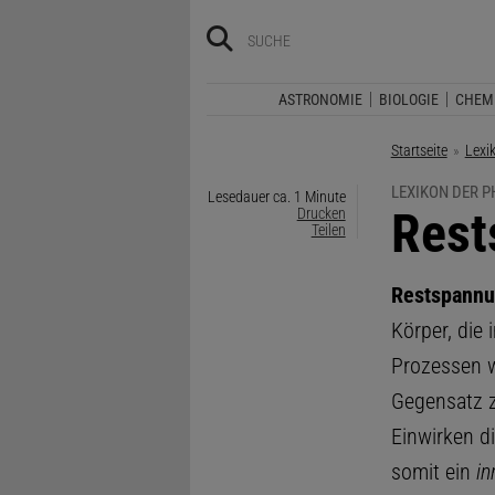
ASTRONOMIE
BIOLOGIE
CHEM
Startseite
Lexi
LEXIKON DER P
Lesedauer ca. 1 Minute
:
Rest
Drucken
Teilen
Restspann
Körper, die
Prozessen w
Gegensatz 
Einwirken d
somit ein
in