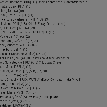
Rehren, Göttingen [KHR] (A) (Essay Algebraische Quantenfeldtheorie)
hattan, USA [IR] (A) (16)
eipzig [UR] (A) (10)
sser, Berlin [URE] (A) (21)
 Rietschel, Karlsruhe [HR1] (A, B) (23)
oll, Mainz [OR1] (A, B) (04, 15; Essay Distributionen)
, Heidelberg [HJR] (A) (29)
dt, Newcastle upon Tyne, UK [MS2] (A) (25)
aldkirch [RS1] (A) (02)
Scharmann, Gießen (B) (06, 20)
cher, München [AS5] (A) (02)
 Freiburg [CS] (A) (16)
Schuler, Karlsruhe [JS1] (A) (06, 08)
ler, Mainz [JS2] (A) (10; Essay Analytische Mechanik)
eorg Schuster, Kiel [HGS] (A, B) (11; Essay Chaos)
ch, Mainz [RS2] (A) (17)
ierstadt, München [KS] (A, B) (07, 20)
Brüssel [CS2] (A) (20)
son, Chapel Hill, USA [WJT] (A) (Essay Computer in der Physik)
ann, Köln [TV] (A) (20)
lf vom Stein, Köln [RVS] (A) (29)
Haan, Mainz [PVDH] (A) (17)
eidelberg [TW2] (A) (29; Essay Atmosphäre)
rankfurt [MW1] (A) (28)
idelberg [MW3] (A) (15)