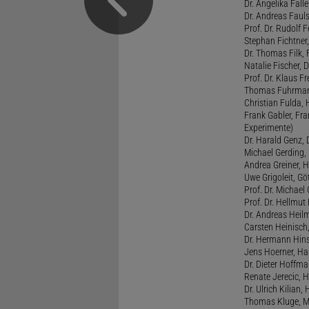
Dr. Angelika Fall
Dr. Andreas Fauls
Prof. Dr. Rudolf F
Stephan Fichtner,
Dr. Thomas Filk, F
Natalie Fischer, 
Prof. Dr. Klaus 
Thomas Fuhrmann,
Christian Fulda, 
Frank Gabler, Fr
Experimente)
Dr. Harald Genz, 
Michael Gerding,
Andrea Greiner, H
Uwe Grigoleit, Göt
Prof. Dr. Michael
Prof. Dr. Hellmut
Dr. Andreas Heil
Carsten Heinisch,
Dr. Hermann Hins
Jens Hoerner, Han
Dr. Dieter Hoffman
Renate Jerecic, H
Dr. Ulrich Kilian,
Thomas Kluge, Ma