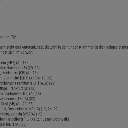
II
erater (B):
ern steht das Autorenkürzel, die Zahl in der runden Klammer ist die Fachgebietsnu
indet sich im Vorwort.
lin [KB2] (A) (13)
ofer, Hamburg (B) (20, 22)
Heidelberg [SB] (A) (26)
t, Viernheim [GB1] (A) (04, 10, 25)
rckhemer, Frankfurt [HB1] (A, B) (29)
thge, Frankfurt (B) (18)
ró, Budapest [TB2] (A) (15)
e, Leimen [TB] (A) (32)
Genf [AB] (A) (20, 22)
rück, Dossenheim [MD] (A) (12, 24, 29)
nberg, Leipzig [WE] (A) (15)
ber, Heidelberg [FE] (A) (27; Essay Biophysik)
sel [RE1] (A) (33)