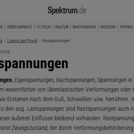
IE
ERDE/UMWELT
IT/TECH
KULTUR
MATHEMATIK
MEDIZIN
PHYSIK
ka
Lexikon der Physik
Aktuelle Seite:
Restspannungen
HYSIK
spannungen
ungen
,
Eigenspannungen, Nachspannungen
, Spannungen in
 im wesentlichen von überelastischen Verformungen oder
ie Erstarren nach dem Guß, Schweißen usw. herrühren. 
zu den sog.
Lastspannungen
sind Restspannungen auch 
ieser äußeren Einflüsse bleibend vorhanden. Restpannun
nerer Zwangszustand
, der durch Verformungsbehinderung 