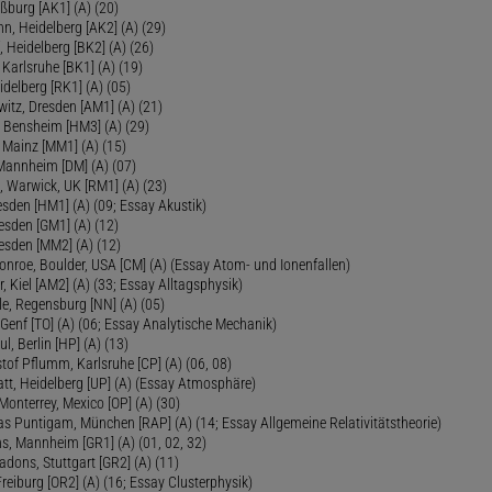
ßburg [AK1] (A) (20)
, Heidelberg [AK2] (A) (29)
, Heidelberg [BK2] (A) (26)
 Karlsruhe [BK1] (A) (19)
delberg [RK1] (A) (05)
itz, Dresden [AM1] (A) (21)
, Bensheim [HM3] (A) (29)
 Mainz [MM1] (A) (15)
 Mannheim [DM] (A) (07)
, Warwick, UK [RM1] (A) (23)
sden [HM1] (A) (09; Essay Akustik)
esden [GM1] (A) (12)
esden [MM2] (A) (12)
onroe, Boulder, USA [CM] (A) (Essay Atom- und Ionenfallen)
r, Kiel [AM2] (A) (33; Essay Alltagsphysik)
le, Regensburg [NN] (A) (05)
Genf [TO] (A) (06; Essay Analytische Mechanik)
ul, Berlin [HP] (A) (13)
tof Pflumm, Karlsruhe [CP] (A) (06, 08)
Platt, Heidelberg [UP] (A) (Essay Atmosphäre)
 Monterrey, Mexico [OP] (A) (30)
as Puntigam, München [RAP] (A) (14; Essay Allgemeine Relativitätstheorie)
s, Mannheim [GR1] (A) (01, 02, 32)
Radons, Stuttgart [GR2] (A) (11)
Freiburg [OR2] (A) (16; Essay Clusterphysik)