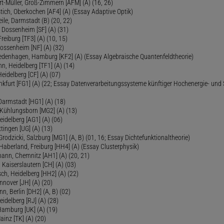
ert-Müller, Groß-Zimmern [AFM] (A) (16, 26)
tich, Oberkochen [AF4] (A) (Essay Adaptive Optik)
eile, Darmstadt (B) (20, 22)
 Dossenheim [SF] (A) (31)
reiburg [TF3] (A) (10, 15)
Dossenheim [NF] (A) (32)
Fredenhagen, Hamburg [KF2] (A) (Essay Algebraische Quantenfeldtheorie)
 Heidelberg [TF1] (A) (14)
Heidelberg [CF] (A) (07)
ankfurt [FG1] (A) (22; Essay Datenverarbeitungssysteme künftiger Hochenergie- und
Darmstadt [HG1] (A) (18)
 Kühlungsborn [MG2] (A) (13)
eidelberg [AG1] (A) (06)
tingen [UG] (A) (13)
 Grodzicki, Salzburg [MG1] (A, B) (01, 16; Essay Dichtefunktionaltheorie)
 Haberland, Freiburg [HH4] (A) (Essay Clusterphysik)
mann, Chemnitz [AH1] (A) (20, 21)
 Kaiserslautern [CH] (A) (03)
ch, Heidelberg [HH2] (A) (22)
nover [JH] (A) (20)
n, Berlin [DH2] (A, B) (02)
eidelberg [RJ] (A) (28)
 Hamburg [UK] (A) (19)
inz [TK] (A) (20)