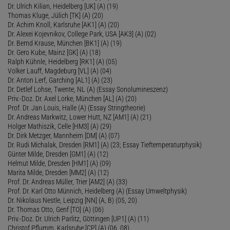
Dr. Ulrich Kilian, Heidelberg [UK] (A) (19)
Thomas Kluge, Jülich [TK] (A) (20)
Dr. Achim Knoll, Karlsruhe [AK1] (A) (20)
Dr. Alexei Kojevnikov, College Park, USA [AK3] (A) (02)
Dr. Bernd Krause, München [BK1] (A) (19)
Dr. Gero Kube, Mainz [GK] (A) (18)
Ralph Kühnle, Heidelberg [RK1] (A) (05)
Volker Lauff, Magdeburg [VL] (A) (04)
Dr. Anton Lerf, Garching [AL1] (A) (23)
Dr. Detlef Lohse, Twente, NL (A) (Essay Sonolumineszenz)
Priv.-Doz. Dr. Axel Lorke, München [AL] (A) (20)
Prof. Dr. Jan Louis, Halle (A) (Essay Stringtheorie)
Dr. Andreas Markwitz, Lower Hutt, NZ [AM1] (A) (21)
Holger Mathiszik, Celle [HM3] (A) (29)
Dr. Dirk Metzger, Mannheim [DM] (A) (07)
Dr. Rudi Michalak, Dresden [RM1] (A) (23; Essay Tieftemperaturphysik)
Günter Milde, Dresden [GM1] (A) (12)
Helmut Milde, Dresden [HM1] (A) (09)
Marita Milde, Dresden [MM2] (A) (12)
Prof. Dr. Andreas Müller, Trier [AM2] (A) (33)
Prof. Dr. Karl Otto Münnich, Heidelberg (A) (Essay Umweltphysik)
Dr. Nikolaus Nestle, Leipzig [NN] (A, B) (05, 20)
Dr. Thomas Otto, Genf [TO] (A) (06)
Priv.-Doz. Dr. Ulrich Parlitz, Göttingen [UP1] (A) (11)
Christof Pflumm, Karlsruhe [CP] (A) (06, 08)