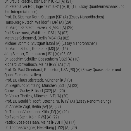
Dr. Ursula Resch-Esser, Berlin [URE] (A) (21)
Dr. Peter Oliver Roll, Ingelheim [OR1] (A, B) (15; Essay Quantenmechanik und
ihre Interpretationen)
Prof. Dr. Siegmar Roth, Stuttgart [SR] (A) (Essay Nanoröhrchen)
Hans-Jörg Rutsch, Walldorf [HJR] (A) (29)
Dr. Margit Sarstedt, Leuven, B [MS2] (A) (25)
Rolf Sauermost, Waldkirch [RS1] (A) (02)
Matthias Schemmel, Berlin [MS4] (A) (02)
Michael Schmid, Stuttgart [MS5] (A) (Essay Nanoröhrchen)
Dr. Martin Schön, Konstanz [MS] (A) (14)
Jörg Schuler, Taunusstein [JS1] (A) (06, 08)
Dr. Joachim Schüller, Dossenheim [JS2] (A) (10)
Richard Schwalbach, Mainz [RS2] (A) (17)
Prof. Dr. Paul Steinhardt, Princeton, USA [PS] (A) (Essay Quasikristalle und
Quasi-Elementarzellen)
Prof. Dr. Klaus Stierstadt, München [KS] (B)
Dr. Siegmund Stintzing, München [SS1] (A) (22)
Cornelius Suchy, Brüssel [CS2] (A) (20)
Dr. Volker Theileis, München [VT] (A) (20)
Prof. Dr. Gerald 't Hooft, Utrecht, NL [GT2] (A) (Essay Renormierung)
Dr. Annette Vogt, Berlin [AV] (A) (02)
Dr. Thomas Volkmann, Köln [TV] (A) (20)
Rolf vom Stein, Köln [RVS] (A) (29)
Patrick Voss-de Haan, Mainz [PVDH] (A) (17)
Dr. Thomas Wagner, Heidelberg [TW2] (A) (29)