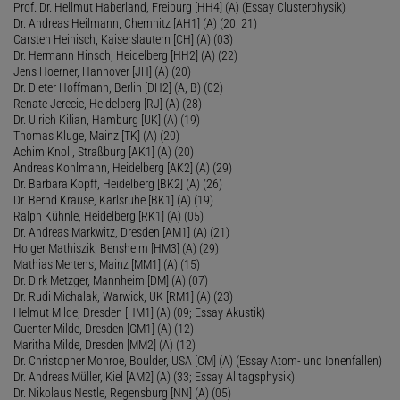
Prof. Dr. Hellmut Haberland, Freiburg [HH4] (A) (Essay Clusterphysik)
Dr. Andreas Heilmann, Chemnitz [AH1] (A) (20, 21)
Carsten Heinisch, Kaiserslautern [CH] (A) (03)
Dr. Hermann Hinsch, Heidelberg [HH2] (A) (22)
Jens Hoerner, Hannover [JH] (A) (20)
Dr. Dieter Hoffmann, Berlin [DH2] (A, B) (02)
Renate Jerecic, Heidelberg [RJ] (A) (28)
Dr. Ulrich Kilian, Hamburg [UK] (A) (19)
Thomas Kluge, Mainz [TK] (A) (20)
Achim Knoll, Straßburg [AK1] (A) (20)
Andreas Kohlmann, Heidelberg [AK2] (A) (29)
Dr. Barbara Kopff, Heidelberg [BK2] (A) (26)
Dr. Bernd Krause, Karlsruhe [BK1] (A) (19)
Ralph Kühnle, Heidelberg [RK1] (A) (05)
Dr. Andreas Markwitz, Dresden [AM1] (A) (21)
Holger Mathiszik, Bensheim [HM3] (A) (29)
Mathias Mertens, Mainz [MM1] (A) (15)
Dr. Dirk Metzger, Mannheim [DM] (A) (07)
Dr. Rudi Michalak, Warwick, UK [RM1] (A) (23)
Helmut Milde, Dresden [HM1] (A) (09; Essay Akustik)
Guenter Milde, Dresden [GM1] (A) (12)
Maritha Milde, Dresden [MM2] (A) (12)
Dr. Christopher Monroe, Boulder, USA [CM] (A) (Essay Atom- und Ionenfallen)
Dr. Andreas Müller, Kiel [AM2] (A) (33; Essay Alltagsphysik)
Dr. Nikolaus Nestle, Regensburg [NN] (A) (05)