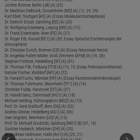
Jochen Büttner, Berlin [JB] (A) (02)
Dr. Matthias Delbrück, Dossenheim [MD] (A) (12, 24, 29)
Karl Eberl, Stuttgart [KE] (A) (Essay Molekularstrahlepitaxie)
Dr. Dietrich Einzel, Garching [DE] (A) (20)
Dr. Wolfgang Eisenberg, Leipzig [WE] (A) (15)
Dr. Frank Eisenhaber, Wien [FE] (A) (27)
Dr. Roger Erb, Kassel [RE1] (A) (33; Essay Optische Erscheinungen der
Atmosphäre)
Dr. Christian Eurich, Bremen [CE] (A) (Essay Neuronale Netze)
Dr. Angelika Fallert-Müller, Groß-Zimmern [AFM] (A) (16, 26)
Stephan Fichtner, Heidelberg [SF] (A) (31)
Dr. Thomas Filk, Freiburg [TF3] (A) (10, 15; Essay Perkolationstheorie)
Natalie Fischer, Walldorf [NF] (A) (32)
Dr. Harald Fuchs, Münster [HF] (A) (Essay Rastersondenmikroskopie)
Dr. Thomas Fuhrmann, Mannheim [TF1] (A) (14)
Christian Fulda, Hannover [CF] (A) (07)
Dr. Harald Genz, Darmstadt [HG1] (A) (18)
Michael Gerding, Kühlungsborn [MG2] (A) (13)
Prof. Dr. Gerd Graßhoff, Bern [GG] (A) (02)
Andrea Greiner, Heidelberg [AG1] (A) (06)
Uwe Grigoleit, Weinheim [UG] (A) (13)
Prof. Dr. Michael Grodzicki, Salzburg [MG1] (B) (01, 16)
Gunther Hadwich, München [GH] (A) (20)
Dr. Andreas Heilmann, Halle [AH1] (A) (20, 21)
Carsten Heinisch, Kaiserslautern [CH] (A) (03)