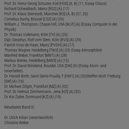
Prof. Dr. Heinz-Georg Schuster, Kiel [HGS] (A, B) (11; Essay Chaos)
Richard Schwalbach, Mainz [RS2] (A) (17)
Prof. Dr. Klaus Stierstadt, München [KS] (A, B) (07, 20)
Cornelius Suchy, Brüssel [CS2] (A) (20)
William J. Thompson, Chapel Hill, USA [WJT] (A) (Essay Computer in der
Physik)
Dr. Thomas Volkmann, Köln [TV] (A) (20)
Dipl.-Geophys. Rolf vom Stein, Köln [RVS] (A) (29)
Patrick Voss-de Haan, Mainz [PVDH] (A) (17)
Thomas Wagner, Heidelberg [TW2] (A) (29; Essay Atmosphäre)
Manfred Weber, Frankfurt [MW1] (A) (28)
Markus Wenke, Heidelberg [MW3] (A) (15)
Prof. Dr. David Wineland, Boulder, USA [DW] (A) (Essay Atom- und
Ionenfallen)
Dr. Harald Wirth, Saint Genis-Pouilly, F [HW1] (A) (20)Steffen Wolf, Freiburg
[SW] (A) (16)
Dr. Michael Zillgitt, Frankfurt [MZ] (A) (02)
Prof. Dr. Helmut Zimmermann, Jena [HZ] (A) (32)
Dr. Kai Zuber, Dortmund [KZ] (A) (19)
Mitarbeiter Band IV
Dr. Ulrich Kilian (verantwortlich)
Christine Weber