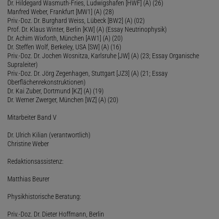
Dr. Hildegard Wasmuth-Fries, Ludwigshafen [HWF] (A) (26)
Manfred Weber, Frankfurt [MW1] (A) (28)
Priv.-Doz. Dr. Burghard Weiss, Lübeck [BW2] (A) (02)
Prof. Dr. Klaus Winter, Berlin [KW] (A) (Essay Neutrinophysik)
Dr. Achim Wixforth, München [AW1] (A) (20)
Dr. Steffen Wolf, Berkeley, USA [SW] (A) (16)
Priv.-Doz. Dr. Jochen Wosnitza, Karlsruhe [JW] (A) (23; Essay Organische
Supraleiter)
Priv.-Doz. Dr. Jörg Zegenhagen, Stuttgart [JZ3] (A) (21; Essay
Oberflächenrekonstruktionen)
Dr. Kai Zuber, Dortmund [KZ] (A) (19)
Dr. Werner Zwerger, München [WZ] (A) (20)
Mitarbeiter Band V
Dr. Ulrich Kilian (verantwortlich)
Christine Weber
Redaktionsassistenz:
Matthias Beurer
Physikhistorische Beratung:
Priv.-Doz. Dr. Dieter Hoffmann, Berlin