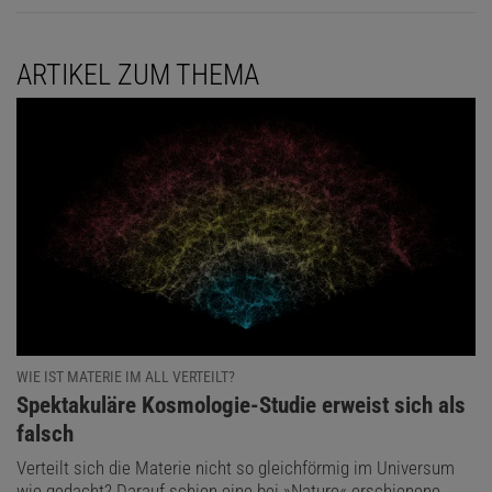
ARTIKEL ZUM THEMA
WIE IST MATERIE IM ALL VERTEILT?
:
Spektakuläre Kosmologie-Studie erweist sich als
falsch
Verteilt sich die Materie nicht so gleichförmig im Universum
wie gedacht? Darauf schien eine bei »Nature« erschienene