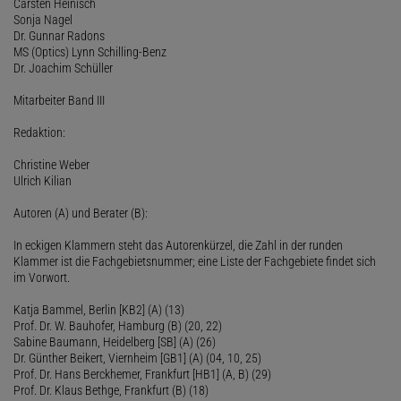
Carsten Heinisch
Sonja Nagel
Dr. Gunnar Radons
MS (Optics) Lynn Schilling-Benz
Dr. Joachim Schüller
Mitarbeiter Band III
Redaktion:
Christine Weber
Ulrich Kilian
Autoren (A) und Berater (B):
In eckigen Klammern steht das Autorenkürzel, die Zahl in der runden
Klammer ist die Fachgebietsnummer; eine Liste der Fachgebiete findet sich
im Vorwort.
Katja Bammel, Berlin [KB2] (A) (13)
Prof. Dr. W. Bauhofer, Hamburg (B) (20, 22)
Sabine Baumann, Heidelberg [SB] (A) (26)
Dr. Günther Beikert, Viernheim [GB1] (A) (04, 10, 25)
Prof. Dr. Hans Berckhemer, Frankfurt [HB1] (A, B) (29)
Prof. Dr. Klaus Bethge, Frankfurt (B) (18)