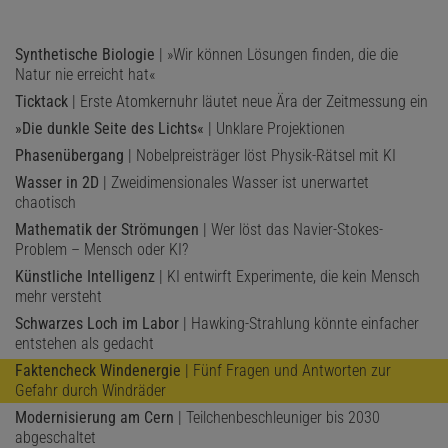
Synthetische Biologie
| »Wir können Lösungen finden, die die
Natur nie erreicht hat«
Ticktack
| Erste Atomkernuhr läutet neue Ära der Zeitmessung ein
»Die dunkle Seite des Lichts«
| Unklare Projektionen
Phasenübergang
| Nobelpreisträger löst Physik-Rätsel mit KI
Wasser in 2D
| Zweidimensionales Wasser ist unerwartet
chaotisch
Mathematik der Strömungen
| Wer löst das Navier-Stokes-
Problem – Mensch oder KI?
Künstliche Intelligenz
| KI entwirft Experimente, die kein Mensch
mehr versteht
Schwarzes Loch im Labor
| Hawking-Strahlung könnte einfacher
entstehen als gedacht
Faktencheck Windenergie
| Fünf Fragen und Antworten zur
Gefahr durch Windräder
Modernisierung am Cern
| Teilchenbeschleuniger bis 2030
abgeschaltet