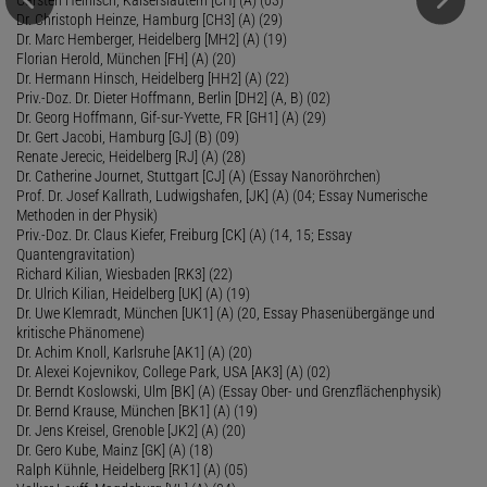
Dr. Christoph Heinze, Hamburg [CH3] (A) (29)
Dr. Marc Hemberger, Heidelberg [MH2] (A) (19)
Florian Herold, München [FH] (A) (20)
Dr. Hermann Hinsch, Heidelberg [HH2] (A) (22)
Priv.-Doz. Dr. Dieter Hoffmann, Berlin [DH2] (A, B) (02)
Dr. Georg Hoffmann, Gif-sur-Yvette, FR [GH1] (A) (29)
Dr. Gert Jacobi, Hamburg [GJ] (B) (09)
Renate Jerecic, Heidelberg [RJ] (A) (28)
Dr. Catherine Journet, Stuttgart [CJ] (A) (Essay Nanoröhrchen)
Prof. Dr. Josef Kallrath, Ludwigshafen, [JK] (A) (04; Essay Numerische
Methoden in der Physik)
Priv.-Doz. Dr. Claus Kiefer, Freiburg [CK] (A) (14, 15; Essay
Quantengravitation)
Richard Kilian, Wiesbaden [RK3] (22)
Dr. Ulrich Kilian, Heidelberg [UK] (A) (19)
Dr. Uwe Klemradt, München [UK1] (A) (20, Essay Phasenübergänge und
kritische Phänomene)
Dr. Achim Knoll, Karlsruhe [AK1] (A) (20)
Dr. Alexei Kojevnikov, College Park, USA [AK3] (A) (02)
Dr. Berndt Koslowski, Ulm [BK] (A) (Essay Ober- und Grenzflächenphysik)
Dr. Bernd Krause, München [BK1] (A) (19)
Dr. Jens Kreisel, Grenoble [JK2] (A) (20)
Dr. Gero Kube, Mainz [GK] (A) (18)
Ralph Kühnle, Heidelberg [RK1] (A) (05)