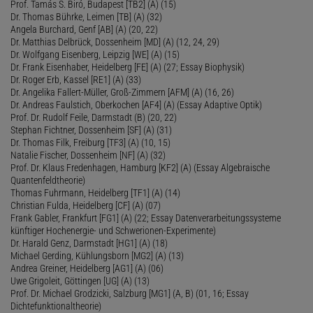
Prof. Tamás S. Biró, Budapest [TB2] (A) (15)
Dr. Thomas Bührke, Leimen [TB] (A) (32)
Angela Burchard, Genf [AB] (A) (20, 22)
Dr. Matthias Delbrück, Dossenheim [MD] (A) (12, 24, 29)
Dr. Wolfgang Eisenberg, Leipzig [WE] (A) (15)
Dr. Frank Eisenhaber, Heidelberg [FE] (A) (27; Essay Biophysik)
Dr. Roger Erb, Kassel [RE1] (A) (33)
Dr. Angelika Fallert-Müller, Groß-Zimmern [AFM] (A) (16, 26)
Dr. Andreas Faulstich, Oberkochen [AF4] (A) (Essay Adaptive Optik)
Prof. Dr. Rudolf Feile, Darmstadt (B) (20, 22)
Stephan Fichtner, Dossenheim [SF] (A) (31)
Dr. Thomas Filk, Freiburg [TF3] (A) (10, 15)
Natalie Fischer, Dossenheim [NF] (A) (32)
Prof. Dr. Klaus Fredenhagen, Hamburg [KF2] (A) (Essay Algebraische
Quantenfeldtheorie)
Thomas Fuhrmann, Heidelberg [TF1] (A) (14)
Christian Fulda, Heidelberg [CF] (A) (07)
Frank Gabler, Frankfurt [FG1] (A) (22; Essay Datenverarbeitungssysteme
künftiger Hochenergie- und Schwerionen-Experimente)
Dr. Harald Genz, Darmstadt [HG1] (A) (18)
Michael Gerding, Kühlungsborn [MG2] (A) (13)
Andrea Greiner, Heidelberg [AG1] (A) (06)
Uwe Grigoleit, Göttingen [UG] (A) (13)
Prof. Dr. Michael Grodzicki, Salzburg [MG1] (A, B) (01, 16; Essay
Dichtefunktionaltheorie)