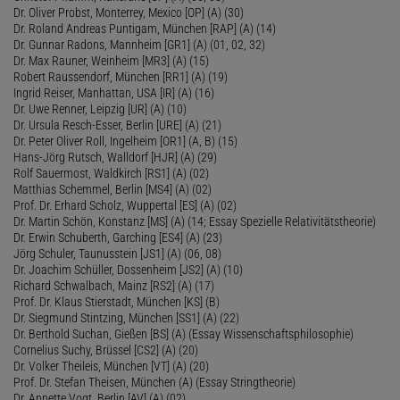
Dr. Oliver Probst, Monterrey, Mexico [OP] (A) (30)
Dr. Roland Andreas Puntigam, München [RAP] (A) (14)
Dr. Gunnar Radons, Mannheim [GR1] (A) (01, 02, 32)
Dr. Max Rauner, Weinheim [MR3] (A) (15)
Robert Raussendorf, München [RR1] (A) (19)
Ingrid Reiser, Manhattan, USA [IR] (A) (16)
Dr. Uwe Renner, Leipzig [UR] (A) (10)
Dr. Ursula Resch-Esser, Berlin [URE] (A) (21)
Dr. Peter Oliver Roll, Ingelheim [OR1] (A, B) (15)
Hans-Jörg Rutsch, Walldorf [HJR] (A) (29)
Rolf Sauermost, Waldkirch [RS1] (A) (02)
Matthias Schemmel, Berlin [MS4] (A) (02)
Prof. Dr. Erhard Scholz, Wuppertal [ES] (A) (02)
Dr. Martin Schön, Konstanz [MS] (A) (14; Essay Spezielle Relativitätstheorie)
Dr. Erwin Schuberth, Garching [ES4] (A) (23)
Jörg Schuler, Taunusstein [JS1] (A) (06, 08)
Dr. Joachim Schüller, Dossenheim [JS2] (A) (10)
Richard Schwalbach, Mainz [RS2] (A) (17)
Prof. Dr. Klaus Stierstadt, München [KS] (B)
Dr. Siegmund Stintzing, München [SS1] (A) (22)
Dr. Berthold Suchan, Gießen [BS] (A) (Essay Wissenschaftsphilosophie)
Cornelius Suchy, Brüssel [CS2] (A) (20)
Dr. Volker Theileis, München [VT] (A) (20)
Prof. Dr. Stefan Theisen, München (A) (Essay Stringtheorie)
Dr. Annette Vogt, Berlin [AV] (A) (02)