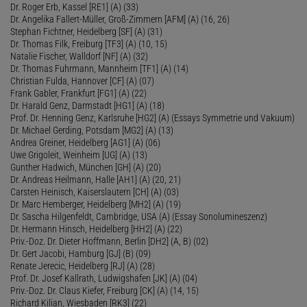
Dr. Roger Erb, Kassel [RE1] (A) (33)
Dr. Angelika Fallert-Müller, Groß-Zimmern [AFM] (A) (16, 26)
Stephan Fichtner, Heidelberg [SF] (A) (31)
Dr. Thomas Filk, Freiburg [TF3] (A) (10, 15)
Natalie Fischer, Walldorf [NF] (A) (32)
Dr. Thomas Fuhrmann, Mannheim [TF1] (A) (14)
Christian Fulda, Hannover [CF] (A) (07)
Frank Gabler, Frankfurt [FG1] (A) (22)
Dr. Harald Genz, Darmstadt [HG1] (A) (18)
Prof. Dr. Henning Genz, Karlsruhe [HG2] (A) (Essays Symmetrie und Vakuum)
Dr. Michael Gerding, Potsdam [MG2] (A) (13)
Andrea Greiner, Heidelberg [AG1] (A) (06)
Uwe Grigoleit, Weinheim [UG] (A) (13)
Gunther Hadwich, München [GH] (A) (20)
Dr. Andreas Heilmann, Halle [AH1] (A) (20, 21)
Carsten Heinisch, Kaiserslautern [CH] (A) (03)
Dr. Marc Hemberger, Heidelberg [MH2] (A) (19)
Dr. Sascha Hilgenfeldt, Cambridge, USA (A) (Essay Sonolumineszenz)
Dr. Hermann Hinsch, Heidelberg [HH2] (A) (22)
Priv.-Doz. Dr. Dieter Hoffmann, Berlin [DH2] (A, B) (02)
Dr. Gert Jacobi, Hamburg [GJ] (B) (09)
Renate Jerecic, Heidelberg [RJ] (A) (28)
Prof. Dr. Josef Kallrath, Ludwigshafen [JK] (A) (04)
Priv.-Doz. Dr. Claus Kiefer, Freiburg [CK] (A) (14, 15)
Richard Kilian, Wiesbaden [RK3] (22)