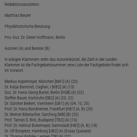
Redaktionsassistenz:
Matthias Beurer
Physikhistorische Beratung:
Priv.-Doz. Dr. Dieter Hoffmann, Berlin
Autoren (A) und Berater (B):
In eckigen Klammern steht das Autorenkürzel, die Zahl in der runden
Klammer ist die Fachgebietsnummer; eine Liste der Fachgebiete findet sich
im Vorwort.
Markus Aspelmeyer, München [MA1] (A) (20)
Dr. Katja Bammel, Cagliari, I [KB2] (A) (13)
Doz. Dr. Hans-Georg Bartel, Berlin [HGB] (A) (02)
Steffen Bauer, Karlsruhe [SB2] (A) (20, 22)
Dr. Günther Beikert, Viernheim [GB1] (A) (04, 10, 25)
Prof. Dr. Hans Berckhemer, Frankfurt [HB1] (A, B) (29)
Dr. Werner Biberacher, Garching [WB] (B) (20)
Prof. Tamás S. Biró, Budapest [TB2] (A) (15)
Prof. Dr. Helmut Bokemeyer, Darmstadt [HB2] (A, B) (18)
Dr. Ulf Borgeest, Hamburg [UB2] (A) (Essay Quasare)
Dr. Thomas Bührke, Leimen [TB] (A) (32)