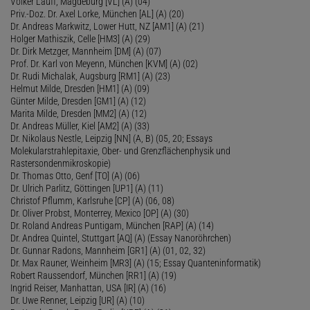
Volker Lauff, Magdeburg [VL] (A) (04)
Priv.-Doz. Dr. Axel Lorke, München [AL] (A) (20)
Dr. Andreas Markwitz, Lower Hutt, NZ [AM1] (A) (21)
Holger Mathiszik, Celle [HM3] (A) (29)
Dr. Dirk Metzger, Mannheim [DM] (A) (07)
Prof. Dr. Karl von Meyenn, München [KVM] (A) (02)
Dr. Rudi Michalak, Augsburg [RM1] (A) (23)
Helmut Milde, Dresden [HM1] (A) (09)
Günter Milde, Dresden [GM1] (A) (12)
Marita Milde, Dresden [MM2] (A) (12)
Dr. Andreas Müller, Kiel [AM2] (A) (33)
Dr. Nikolaus Nestle, Leipzig [NN] (A, B) (05, 20; Essays
Molekularstrahlepitaxie, Ober- und Grenzflächenphysik und
Rastersondenmikroskopie)
Dr. Thomas Otto, Genf [TO] (A) (06)
Dr. Ulrich Parlitz, Göttingen [UP1] (A) (11)
Christof Pflumm, Karlsruhe [CP] (A) (06, 08)
Dr. Oliver Probst, Monterrey, Mexico [OP] (A) (30)
Dr. Roland Andreas Puntigam, München [RAP] (A) (14)
Dr. Andrea Quintel, Stuttgart [AQ] (A) (Essay Nanoröhrchen)
Dr. Gunnar Radons, Mannheim [GR1] (A) (01, 02, 32)
Dr. Max Rauner, Weinheim [MR3] (A) (15; Essay Quanteninformatik)
Robert Raussendorf, München [RR1] (A) (19)
Ingrid Reiser, Manhattan, USA [IR] (A) (16)
Dr. Uwe Renner, Leipzig [UR] (A) (10)