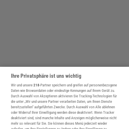
Ihre Privatsphäre ist uns wichtig
Wir und unsere
218
-Partner speichern und greifen auf personenbezogene
Daten wie Browserdaten oder eindeutige Kennungen auf Ihrem Gerät zu.
Durch Auswahl von Akzeptieren aktivieren Sie Tracking-Technologien für
die unter „Wir und unsere Partner verarbeiten Daten, um Ihnen Dienste
bereitzustellen“ aufgeführten Zwecke. Durch Auswahl von Alle ablehnen
oder Widerruf Ihrer Einwilligung werden diese deaktiviert. Wenn Tracker
deaktiviert sind, sind manche Inhalte und Anzeigen möglicherweise nicht
mehr so relevant für Sie. Sie können dieses Menü jederzeit wieder
aufrufen, um Ihre Einstellungen zu ändern oder Ihre Einwilligung zu