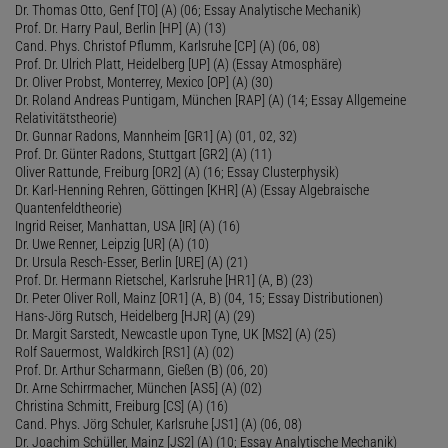
Dr. Thomas Otto, Genf [TO] (A) (06; Essay Analytische Mechanik)
Prof. Dr. Harry Paul, Berlin [HP] (A) (13)
Cand. Phys. Christof Pflumm, Karlsruhe [CP] (A) (06, 08)
Prof. Dr. Ulrich Platt, Heidelberg [UP] (A) (Essay Atmosphäre)
Dr. Oliver Probst, Monterrey, Mexico [OP] (A) (30)
Dr. Roland Andreas Puntigam, München [RAP] (A) (14; Essay Allgemeine
Relativitätstheorie)
Dr. Gunnar Radons, Mannheim [GR1] (A) (01, 02, 32)
Prof. Dr. Günter Radons, Stuttgart [GR2] (A) (11)
Oliver Rattunde, Freiburg [OR2] (A) (16; Essay Clusterphysik)
Dr. Karl-Henning Rehren, Göttingen [KHR] (A) (Essay Algebraische
Quantenfeldtheorie)
Ingrid Reiser, Manhattan, USA [IR] (A) (16)
Dr. Uwe Renner, Leipzig [UR] (A) (10)
Dr. Ursula Resch-Esser, Berlin [URE] (A) (21)
Prof. Dr. Hermann Rietschel, Karlsruhe [HR1] (A, B) (23)
Dr. Peter Oliver Roll, Mainz [OR1] (A, B) (04, 15; Essay Distributionen)
Hans-Jörg Rutsch, Heidelberg [HJR] (A) (29)
Dr. Margit Sarstedt, Newcastle upon Tyne, UK [MS2] (A) (25)
Rolf Sauermost, Waldkirch [RS1] (A) (02)
Prof. Dr. Arthur Scharmann, Gießen (B) (06, 20)
Dr. Arne Schirrmacher, München [AS5] (A) (02)
Christina Schmitt, Freiburg [CS] (A) (16)
Cand. Phys. Jörg Schuler, Karlsruhe [JS1] (A) (06, 08)
Dr. Joachim Schüller, Mainz [JS2] (A) (10; Essay Analytische Mechanik)