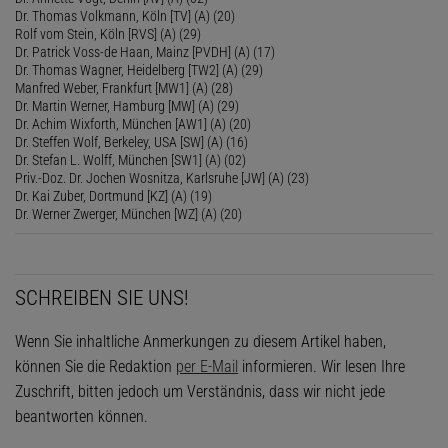
Dr. Thomas Volkmann, Köln [TV] (A) (20)
Rolf vom Stein, Köln [RVS] (A) (29)
Dr. Patrick Voss-de Haan, Mainz [PVDH] (A) (17)
Dr. Thomas Wagner, Heidelberg [TW2] (A) (29)
Manfred Weber, Frankfurt [MW1] (A) (28)
Dr. Martin Werner, Hamburg [MW] (A) (29)
Dr. Achim Wixforth, München [AW1] (A) (20)
Dr. Steffen Wolf, Berkeley, USA [SW] (A) (16)
Dr. Stefan L. Wolff, München [SW1] (A) (02)
Priv.-Doz. Dr. Jochen Wosnitza, Karlsruhe [JW] (A) (23)
Dr. Kai Zuber, Dortmund [KZ] (A) (19)
Dr. Werner Zwerger, München [WZ] (A) (20)
SCHREIBEN SIE UNS!
Wenn Sie inhaltliche Anmerkungen zu diesem Artikel haben,
können Sie die Redaktion
per E-Mail
informieren. Wir lesen Ihre
Zuschrift, bitten jedoch um Verständnis, dass wir nicht jede
beantworten können.