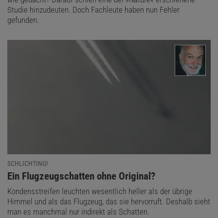
Studie hinzudeuten. Doch Fachleute haben nun Fehler
gefunden.
SCHLICHTING!
:
Ein Flugzeugschatten ohne Original?
Kondensstreifen leuchten wesentlich heller als der übrige
Himmel und als das Flugzeug, das sie hervorruft. Deshalb sieht
man es manchmal nur indirekt als Schatten.