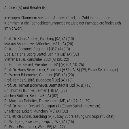
Autoren (A) und Berater (B):
In eckigen Klammern steht das Autorenkürzel, die Zahl in der runden
Klammer ist die Fachgebietsnummer; eine Liste der Fachgebiete findet sich
im Vorwort.
Prof. Dr. Klaus Andres, Garching [KA] (A) (10)
Markus Aspelmeyer, München [MA1] (A) (20)
Dr. Katja Bammel, Cagliari, I [KB2] (A) (13)
Doz. Dr. Hans-Georg Bartel, Berlin [HGB] (A) (02)
Steffen Bauer, Karlsruhe [SB2] (A) (20, 22)
Dr. Günther Beikert, Viernheim [GB1] (A) (04, 10, 25)
Prof. Dr. Hans Berckhemer, Frankfurt [HB1] (A, B) (29; Essay Seismologie)
Dr. Werner Biberacher, Garching [WB] (B) (20)
Prof. Tamás S. Biró, Budapest [TB2] (A) (15)
Prof. Dr. Helmut Bokemeyer, Darmstadt [HB2] (A, B) (18)
Dr. Thomas Bührke, Leimen [TB] (A) (32)
Jochen Büttner, Berlin [JB] (A) (02)
Dr. Matthias Delbrück, Dossenheim [MD] (A) (12, 24, 29)
Prof. Dr. Martin Dressel, Stuttgart (A) (Essay Spindichtewellen)
Dr. Michael Eckert, München [ME] (A) (02)
Dr. Dietrich Einzel, Garching (A) (Essay Supraleitung und Suprafluidität)
Dr. Wolfgang Eisenberg, Leipzig [WE] (A) (15)
Dr. Frank Eisenhaber, Wien [FE] (A) (27)