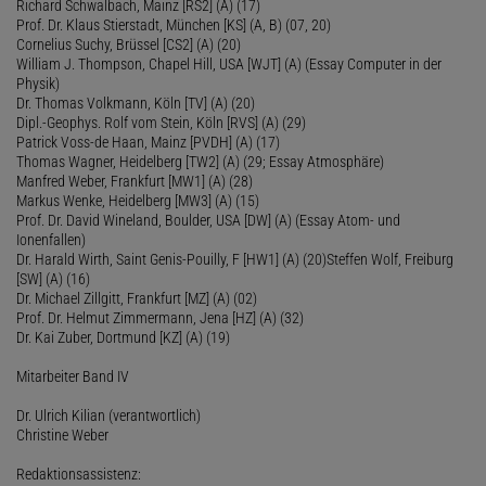
Richard Schwalbach, Mainz [RS2] (A) (17)
Prof. Dr. Klaus Stierstadt, München [KS] (A, B) (07, 20)
Cornelius Suchy, Brüssel [CS2] (A) (20)
William J. Thompson, Chapel Hill, USA [WJT] (A) (Essay Computer in der
Physik)
Dr. Thomas Volkmann, Köln [TV] (A) (20)
Dipl.-Geophys. Rolf vom Stein, Köln [RVS] (A) (29)
Patrick Voss-de Haan, Mainz [PVDH] (A) (17)
Thomas Wagner, Heidelberg [TW2] (A) (29; Essay Atmosphäre)
Manfred Weber, Frankfurt [MW1] (A) (28)
Markus Wenke, Heidelberg [MW3] (A) (15)
Prof. Dr. David Wineland, Boulder, USA [DW] (A) (Essay Atom- und
Ionenfallen)
Dr. Harald Wirth, Saint Genis-Pouilly, F [HW1] (A) (20)Steffen Wolf, Freiburg
[SW] (A) (16)
Dr. Michael Zillgitt, Frankfurt [MZ] (A) (02)
Prof. Dr. Helmut Zimmermann, Jena [HZ] (A) (32)
Dr. Kai Zuber, Dortmund [KZ] (A) (19)
Mitarbeiter Band IV
Dr. Ulrich Kilian (verantwortlich)
Christine Weber
Redaktionsassistenz: