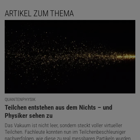
ARTIKEL ZUM THEMA
QUANTENPHYSIK
:
Teilchen entstehen aus dem Nichts – und
Physiker sehen zu
Das Vakuum ist nicht leer, sondern steckt voller virtueller
Teilchen. Fachleute konnten nun im Teilchenbeschleuniger
nachverfolgen, wie diese zu real messbaren Partikeln wurden.