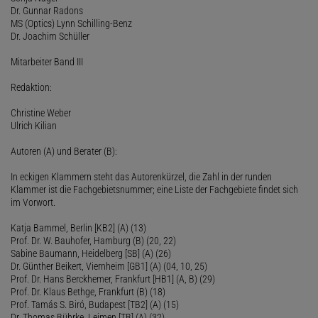
Dr. Gunnar Radons
MS (Optics) Lynn Schilling-Benz
Dr. Joachim Schüller
Mitarbeiter Band III
Redaktion:
Christine Weber
Ulrich Kilian
Autoren (A) und Berater (B):
In eckigen Klammern steht das Autorenkürzel, die Zahl in der runden
Klammer ist die Fachgebietsnummer; eine Liste der Fachgebiete findet sich
im Vorwort.
Katja Bammel, Berlin [KB2] (A) (13)
Prof. Dr. W. Bauhofer, Hamburg (B) (20, 22)
Sabine Baumann, Heidelberg [SB] (A) (26)
Dr. Günther Beikert, Viernheim [GB1] (A) (04, 10, 25)
Prof. Dr. Hans Berckhemer, Frankfurt [HB1] (A, B) (29)
Prof. Dr. Klaus Bethge, Frankfurt (B) (18)
Prof. Tamás S. Biró, Budapest [TB2] (A) (15)
Dr. Thomas Bührke, Leimen [TB] (A) (32)