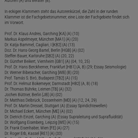
Autoren (A) und Berater (B):
In eckigen Klammern steht das Autorenkürzel, die Zahl in der runden
Klammer ist die Fachgebietsnummer; eine Liste der Fachgebiete findet sich
im Vorwort.
Prof. Dr. Klaus Andres, Garching [KA] (A) (10)
Markus Aspelmeyer, München [MA1] (A) (20)
Dr. Katja Bammel, Cagliari, I [KB2] (A) (13)
Doz. Dr. Hans-Georg Bartel, Berlin [HGB] (A) (02)
Steffen Bauer, Karlsruhe [SB2] (A) (20, 22)
Dr. Günther Beikert, Viernheim [GB1] (A) (04, 10, 25)
Prof. Dr. Hans Berckhemer, Frankfurt [HB1] (A, B) (29; Essay Seismologie)
Dr. Werner Biberacher, Garching [WB] (B) (20)
Prof. Tamás S. Biró, Budapest [TB2] (A) (15)
Prof. Dr. Helmut Bokemeyer, Darmstadt [HB2] (A, B) (18)
Dr. Thomas Bührke, Leimen [TB] (A) (32)
Jochen Büttner, Berlin [JB] (A) (02)
Dr. Matthias Delbrück, Dossenheim [MD] (A) (12, 24, 29)
Prof. Dr. Martin Dressel, Stuttgart (A) (Essay Spindichtewellen)
Dr. Michael Eckert, München [ME] (A) (02)
Dr. Dietrich Einzel, Garching (A) (Essay Supraleitung und Suprafluidität)
Dr. Wolfgang Eisenberg, Leipzig [WE] (A) (15)
Dr. Frank Eisenhaber, Wien [FE] (A) (27)
Dr. Roger Erb, Kassel [RE1] (A) (33)