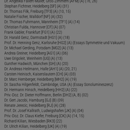
Dr. Angelika Fallert-Müller, Groß-Zimmern [AFM] (A) (16, 26)
Stephan Fichtner, Heidelberg [SF] (A) (31)
Dr. Thomas Filk, Freiburg [TF3] (A) (10, 15)
Natalie Fischer, Walldorf [NF] (A) (32)
Dr. Thomas Fuhrmann, Mannheim [TF1] (A) (14)
Christian Fulda, Hannover [CF] (A) (07)
Frank Gabler, Frankfurt [FG1] (A) (22)
Dr. Harald Genz, Darmstadt [HG1] (A) (18)
Prof. Dr. Henning Genz, Karlsruhe [HG2] (A) (Essays Symmetrie und Vakuum)
Dr. Michael Gerding, Potsdam [MG2] (A) (13)
Andrea Greiner, Heidelberg [AG1] (A) (06)
Uwe Grigoleit, Weinheim [UG] (A) (13)
Gunther Hadwich, München [GH] (A) (20)
Dr. Andreas Heilmann, Halle [AH1] (A) (20, 21)
Carsten Heinisch, Kaiserslautern [CH] (A) (03)
Dr. Marc Hemberger, Heidelberg [MH2] (A) (19)
Dr. Sascha Hilgenfeldt, Cambridge, USA (A) (Essay Sonolumineszenz)
Dr. Hermann Hinsch, Heidelberg [HH2] (A) (22)
Priv.-Doz. Dr. Dieter Hoffmann, Berlin [DH2] (A, B) (02)
Dr. Gert Jacobi, Hamburg [GJ] (B) (09)
Renate Jerecic, Heidelberg [RJ] (A) (28)
Prof. Dr. Josef Kallrath, Ludwigshafen [JK] (A) (04)
Priv.-Doz. Dr. Claus Kiefer, Freiburg [CK] (A) (14, 15)
Richard Kilian, Wiesbaden [RK3] (22)
Dr. Ulrich Kilian, Heidelberg [UK] (A) (19)