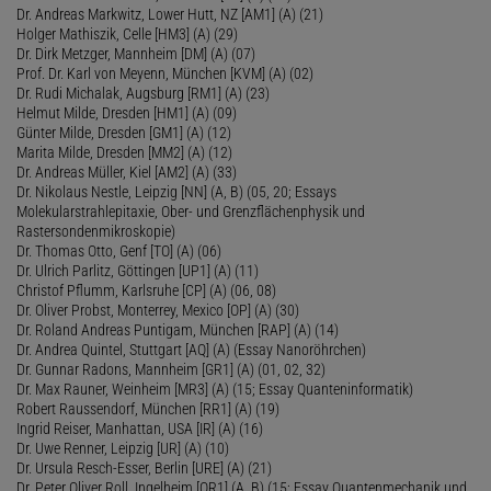
Dr. Andreas Markwitz, Lower Hutt, NZ [AM1] (A) (21)
Holger Mathiszik, Celle [HM3] (A) (29)
Dr. Dirk Metzger, Mannheim [DM] (A) (07)
Prof. Dr. Karl von Meyenn, München [KVM] (A) (02)
Dr. Rudi Michalak, Augsburg [RM1] (A) (23)
Helmut Milde, Dresden [HM1] (A) (09)
Günter Milde, Dresden [GM1] (A) (12)
Marita Milde, Dresden [MM2] (A) (12)
Dr. Andreas Müller, Kiel [AM2] (A) (33)
Dr. Nikolaus Nestle, Leipzig [NN] (A, B) (05, 20; Essays
Molekularstrahlepitaxie, Ober- und Grenzflächenphysik und
Rastersondenmikroskopie)
Dr. Thomas Otto, Genf [TO] (A) (06)
Dr. Ulrich Parlitz, Göttingen [UP1] (A) (11)
Christof Pflumm, Karlsruhe [CP] (A) (06, 08)
Dr. Oliver Probst, Monterrey, Mexico [OP] (A) (30)
Dr. Roland Andreas Puntigam, München [RAP] (A) (14)
Dr. Andrea Quintel, Stuttgart [AQ] (A) (Essay Nanoröhrchen)
Dr. Gunnar Radons, Mannheim [GR1] (A) (01, 02, 32)
Dr. Max Rauner, Weinheim [MR3] (A) (15; Essay Quanteninformatik)
Robert Raussendorf, München [RR1] (A) (19)
Ingrid Reiser, Manhattan, USA [IR] (A) (16)
Dr. Uwe Renner, Leipzig [UR] (A) (10)
Dr. Ursula Resch-Esser, Berlin [URE] (A) (21)
Dr. Peter Oliver Roll, Ingelheim [OR1] (A, B) (15; Essay Quantenmechanik und