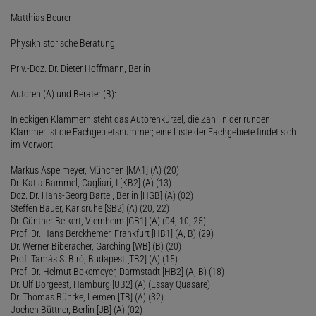
Matthias Beurer
Physikhistorische Beratung:
Priv.-Doz. Dr. Dieter Hoffmann, Berlin
Autoren (A) und Berater (B):
In eckigen Klammern steht das Autorenkürzel, die Zahl in der runden
Klammer ist die Fachgebietsnummer; eine Liste der Fachgebiete findet sich
im Vorwort.
Markus Aspelmeyer, München [MA1] (A) (20)
Dr. Katja Bammel, Cagliari, I [KB2] (A) (13)
Doz. Dr. Hans-Georg Bartel, Berlin [HGB] (A) (02)
Steffen Bauer, Karlsruhe [SB2] (A) (20, 22)
Dr. Günther Beikert, Viernheim [GB1] (A) (04, 10, 25)
Prof. Dr. Hans Berckhemer, Frankfurt [HB1] (A, B) (29)
Dr. Werner Biberacher, Garching [WB] (B) (20)
Prof. Tamás S. Biró, Budapest [TB2] (A) (15)
Prof. Dr. Helmut Bokemeyer, Darmstadt [HB2] (A, B) (18)
Dr. Ulf Borgeest, Hamburg [UB2] (A) (Essay Quasare)
Dr. Thomas Bührke, Leimen [TB] (A) (32)
Jochen Büttner, Berlin [JB] (A) (02)