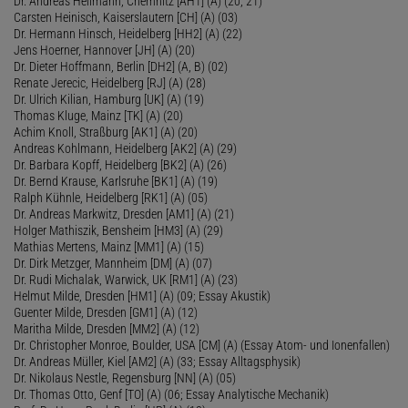
Dr. Andreas Heilmann, Chemnitz [AH1] (A) (20, 21)
Carsten Heinisch, Kaiserslautern [CH] (A) (03)
Dr. Hermann Hinsch, Heidelberg [HH2] (A) (22)
Jens Hoerner, Hannover [JH] (A) (20)
Dr. Dieter Hoffmann, Berlin [DH2] (A, B) (02)
Renate Jerecic, Heidelberg [RJ] (A) (28)
Dr. Ulrich Kilian, Hamburg [UK] (A) (19)
Thomas Kluge, Mainz [TK] (A) (20)
Achim Knoll, Straßburg [AK1] (A) (20)
Andreas Kohlmann, Heidelberg [AK2] (A) (29)
Dr. Barbara Kopff, Heidelberg [BK2] (A) (26)
Dr. Bernd Krause, Karlsruhe [BK1] (A) (19)
Ralph Kühnle, Heidelberg [RK1] (A) (05)
Dr. Andreas Markwitz, Dresden [AM1] (A) (21)
Holger Mathiszik, Bensheim [HM3] (A) (29)
Mathias Mertens, Mainz [MM1] (A) (15)
Dr. Dirk Metzger, Mannheim [DM] (A) (07)
Dr. Rudi Michalak, Warwick, UK [RM1] (A) (23)
Helmut Milde, Dresden [HM1] (A) (09; Essay Akustik)
Guenter Milde, Dresden [GM1] (A) (12)
Maritha Milde, Dresden [MM2] (A) (12)
Dr. Christopher Monroe, Boulder, USA [CM] (A) (Essay Atom- und Ionenfallen)
Dr. Andreas Müller, Kiel [AM2] (A) (33; Essay Alltagsphysik)
Dr. Nikolaus Nestle, Regensburg [NN] (A) (05)
Dr. Thomas Otto, Genf [TO] (A) (06; Essay Analytische Mechanik)