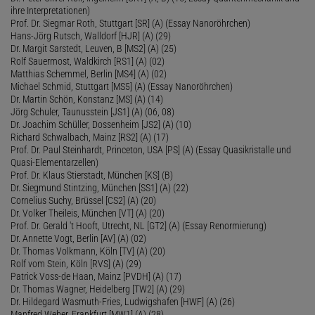
ihre Interpretationen)
Prof. Dr. Siegmar Roth, Stuttgart [SR] (A) (Essay Nanoröhrchen)
Hans-Jörg Rutsch, Walldorf [HJR] (A) (29)
Dr. Margit Sarstedt, Leuven, B [MS2] (A) (25)
Rolf Sauermost, Waldkirch [RS1] (A) (02)
Matthias Schemmel, Berlin [MS4] (A) (02)
Michael Schmid, Stuttgart [MS5] (A) (Essay Nanoröhrchen)
Dr. Martin Schön, Konstanz [MS] (A) (14)
Jörg Schuler, Taunusstein [JS1] (A) (06, 08)
Dr. Joachim Schüller, Dossenheim [JS2] (A) (10)
Richard Schwalbach, Mainz [RS2] (A) (17)
Prof. Dr. Paul Steinhardt, Princeton, USA [PS] (A) (Essay Quasikristalle und
Quasi-Elementarzellen)
Prof. Dr. Klaus Stierstadt, München [KS] (B)
Dr. Siegmund Stintzing, München [SS1] (A) (22)
Cornelius Suchy, Brüssel [CS2] (A) (20)
Dr. Volker Theileis, München [VT] (A) (20)
Prof. Dr. Gerald 't Hooft, Utrecht, NL [GT2] (A) (Essay Renormierung)
Dr. Annette Vogt, Berlin [AV] (A) (02)
Dr. Thomas Volkmann, Köln [TV] (A) (20)
Rolf vom Stein, Köln [RVS] (A) (29)
Patrick Voss-de Haan, Mainz [PVDH] (A) (17)
Dr. Thomas Wagner, Heidelberg [TW2] (A) (29)
Dr. Hildegard Wasmuth-Fries, Ludwigshafen [HWF] (A) (26)
Manfred Weber, Frankfurt [MW1] (A) (28)