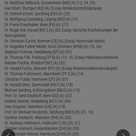
Dr. Matthias Delbrück, Dossenheim [MD] (A) (12, 24, 29)
Karl Eberl, Stuttgart [KE] (A) (Essay Molekularstrahlepitaxie)
Dr. Dietrich Einzel, Garching [DE] (A) (20)
Dr. Wolfgang Eisenberg, Leipzig [WE] (A) (15)
Dr. Frank Eisenhaber, Wien [FE] (A) (27)
Dr. Roger Erb, Kassel [RE1] (A) (33; Essay Optische Erscheinungen der
Atmosphäre)
Dr. Christian Eurich, Bremen [CE] (A) (Essay Neuronale Netze)
Dr. Angelika Fallert-Müller, Groß-Zimmern [AFM] (A) (16, 26)
Stephan Fichtner, Heidelberg [SF] (A) (31)
Dr. Thomas Filk, Freiburg [TF3] (A) (10, 15; Essay Perkolationstheorie)
Natalie Fischer, Walldorf [NF] (A) (32)
Dr. Harald Fuchs, Münster [HF] (A) (Essay Rastersondenmikroskopie)
Dr. Thomas Fuhrmann, Mannheim [TF1] (A) (14)
Christian Fulda, Hannover [CF] (A) (07)
Dr. Harald Genz, Darmstadt [HG1] (A) (18)
Michael Gerding, Kühlungsborn [MG2] (A) (13)
Prof. Dr. Gerd Graßhoff, Bern [GG] (A) (02)
Andrea Greiner, Heidelberg [AG1] (A) (06)
Uwe Grigoleit, Weinheim [UG] (A) (13)
Prof. Dr. Michael Grodzicki, Salzburg [MG1] (B) (01, 16)
Gunther Hadwich, München [GH] (A) (20)
Dr. Andreas Heilmann, Halle [AH1] (A) (20, 21)
Carsten Heinisch, Kaiserslautern [CH] (A) (03)
Dr. Christoph Heinze, Hamburg [CH3] (A) (29)