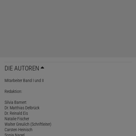
DIE AUTOREN
Mitarbeiter Band I und II
Redaktion:
Silvia Barnert
Dr. Matthias Delbrück
Dr. Reinald Eis
Natalie Fischer
Walter Greulich (Schriftleiter)
Carsten Heinisch
Sonja Nagel