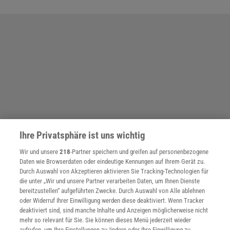
Ihre Privatsphäre ist uns wichtig
Wir und unsere
218
-Partner speichern und greifen auf personenbezogene
Daten wie Browserdaten oder eindeutige Kennungen auf Ihrem Gerät zu.
Durch Auswahl von Akzeptieren aktivieren Sie Tracking-Technologien für
die unter „Wir und unsere Partner verarbeiten Daten, um Ihnen Dienste
bereitzustellen“ aufgeführten Zwecke. Durch Auswahl von Alle ablehnen
oder Widerruf Ihrer Einwilligung werden diese deaktiviert. Wenn Tracker
SPONSORED
PARTNERINHALTE
deaktiviert sind, sind manche Inhalte und Anzeigen möglicherweise nicht
mehr so relevant für Sie. Sie können dieses Menü jederzeit wieder
Anzeige
aufrufen, um Ihre Einstellungen zu ändern oder Ihre Einwilligung zu