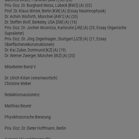
Priv.-Doz. Dr. Burghard Weiss, Lübeck [BW2] (A) (02)
Prof. Dr. Klaus Winter, Berlin [KW] (A) (Essay Neutrinophysik)
Dr. Achim Wixforth, München [AW1] (A) (20)
Dr. Steffen Wolf, Berkeley, USA [SW] (A) (16)
Priv.-Doz. Dr. Jochen Wosnitza, Karlsruhe [JW] (A) (23; Essay Organische
Supraleiter)
Priv.-Doz. Dr. Jörg Zegenhagen, Stuttgart [JZ3] (A) (21; Essay
Oberflächenrekonstruktionen)
Dr. Kai Zuber, Dortmund [KZ] (A) (19)
Dr. Werner Zwerger, München [WZ] (A) (20)
Mitarbeiter Band V
Dr. Ulrich Kilian (verantwortlich)
Christine Weber
Redaktionsassistenz:
Matthias Beurer
Physikhistorische Beratung:
Priv.-Doz. Dr. Dieter Hoffmann, Berlin