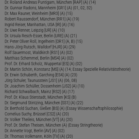
Dr. Roland Andreas Puntigam, München [RAP] (A) (14)
Dr. Gunnar Radons, Mannheim [GR1] (A) (01, 02, 32)
Dr. Max Rauner, Weinheim [MR3] (A) (15)
Robert Raussendorf, München [RR1] (A) (19)
Ingrid Reiser, Manhattan, USA [IR] (A) (16)
Dr. Uwe Renner, Leipzig [UR] (A) (10)
Dr. Ursula Resch-Esser, Berlin [URE] (A) (21)
Dr. Peter Oliver Roll, Ingelheim [OR1] (A, B) (15)
Hans-Jörg Rutsch, Walldorf [HJR] (A) (29)
Rolf Sauermost, Waldkirch [RS1] (A) (02)
Matthias Schemmel, Berlin [MS4] (A) (02)
Prof. Dr. Erhard Scholz, Wuppertal [ES] (A) (02)
Dr. Martin Schön, Konstanz [MS] (A) (14; Essay Spezielle Relativitätstheorie)
Dr. Erwin Schuberth, Garching [ES4] (A) (23)
Jörg Schuler, Taunusstein [JS1] (A) (06, 08)
Dr. Joachim Schüller, Dossenheim [JS2] (A) (10)
Richard Schwalbach, Mainz [RS2] (A) (17)
Prof. Dr. Klaus Stierstadt, München [KS] (B)
Dr. Siegmund Stintzing, München [SS1] (A) (22)
Dr. Berthold Suchan, Gießen [BS] (A) (Essay Wissenschaftsphilosophie)
Cornelius Suchy, Brüssel [CS2] (A) (20)
Dr. Volker Theileis, München [VT] (A) (20)
Prof. Dr. Stefan Theisen, München (A) (Essay Stringtheorie)
Dr. Annette Vogt, Berlin [AV] (A) (02)
Dr. Thomas Volkmann, Köln [TV] (A) (20)