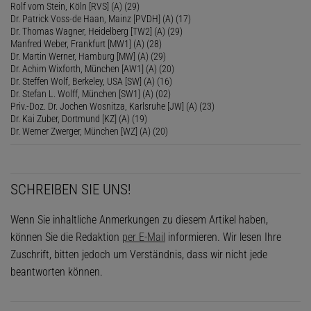
Rolf vom Stein, Köln [RVS] (A) (29)
Dr. Patrick Voss-de Haan, Mainz [PVDH] (A) (17)
Dr. Thomas Wagner, Heidelberg [TW2] (A) (29)
Manfred Weber, Frankfurt [MW1] (A) (28)
Dr. Martin Werner, Hamburg [MW] (A) (29)
Dr. Achim Wixforth, München [AW1] (A) (20)
Dr. Steffen Wolf, Berkeley, USA [SW] (A) (16)
Dr. Stefan L. Wolff, München [SW1] (A) (02)
Priv.-Doz. Dr. Jochen Wosnitza, Karlsruhe [JW] (A) (23)
Dr. Kai Zuber, Dortmund [KZ] (A) (19)
Dr. Werner Zwerger, München [WZ] (A) (20)
SCHREIBEN SIE UNS!
Wenn Sie inhaltliche Anmerkungen zu diesem Artikel haben,
können Sie die Redaktion
per E-Mail
informieren. Wir lesen Ihre
Zuschrift, bitten jedoch um Verständnis, dass wir nicht jede
beantworten können.