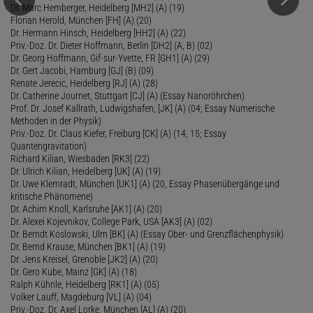
Dr. Marc Hemberger, Heidelberg [MH2] (A) (19)
Florian Herold, München [FH] (A) (20)
Dr. Hermann Hinsch, Heidelberg [HH2] (A) (22)
Priv.-Doz. Dr. Dieter Hoffmann, Berlin [DH2] (A, B) (02)
Dr. Georg Hoffmann, Gif-sur-Yvette, FR [GH1] (A) (29)
Dr. Gert Jacobi, Hamburg [GJ] (B) (09)
Renate Jerecic, Heidelberg [RJ] (A) (28)
Dr. Catherine Journet, Stuttgart [CJ] (A) (Essay Nanoröhrchen)
Prof. Dr. Josef Kallrath, Ludwigshafen, [JK] (A) (04; Essay Numerische
Methoden in der Physik)
Priv.-Doz. Dr. Claus Kiefer, Freiburg [CK] (A) (14, 15; Essay
Quantengravitation)
Richard Kilian, Wiesbaden [RK3] (22)
Dr. Ulrich Kilian, Heidelberg [UK] (A) (19)
Dr. Uwe Klemradt, München [UK1] (A) (20, Essay Phasenübergänge und
kritische Phänomene)
Dr. Achim Knoll, Karlsruhe [AK1] (A) (20)
Dr. Alexei Kojevnikov, College Park, USA [AK3] (A) (02)
Dr. Berndt Koslowski, Ulm [BK] (A) (Essay Ober- und Grenzflächenphysik)
Dr. Bernd Krause, München [BK1] (A) (19)
Dr. Jens Kreisel, Grenoble [JK2] (A) (20)
Dr. Gero Kube, Mainz [GK] (A) (18)
Ralph Kühnle, Heidelberg [RK1] (A) (05)
Volker Lauff, Magdeburg [VL] (A) (04)
Priv.-Doz. Dr. Axel Lorke, München [AL] (A) (20)