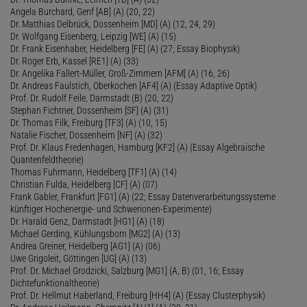
Angela Burchard, Genf [AB] (A) (20, 22)
Dr. Matthias Delbrück, Dossenheim [MD] (A) (12, 24, 29)
Dr. Wolfgang Eisenberg, Leipzig [WE] (A) (15)
Dr. Frank Eisenhaber, Heidelberg [FE] (A) (27; Essay Biophysik)
Dr. Roger Erb, Kassel [RE1] (A) (33)
Dr. Angelika Fallert-Müller, Groß-Zimmern [AFM] (A) (16, 26)
Dr. Andreas Faulstich, Oberkochen [AF4] (A) (Essay Adaptive Optik)
Prof. Dr. Rudolf Feile, Darmstadt (B) (20, 22)
Stephan Fichtner, Dossenheim [SF] (A) (31)
Dr. Thomas Filk, Freiburg [TF3] (A) (10, 15)
Natalie Fischer, Dossenheim [NF] (A) (32)
Prof. Dr. Klaus Fredenhagen, Hamburg [KF2] (A) (Essay Algebraische
Quantenfeldtheorie)
Thomas Fuhrmann, Heidelberg [TF1] (A) (14)
Christian Fulda, Heidelberg [CF] (A) (07)
Frank Gabler, Frankfurt [FG1] (A) (22; Essay Datenverarbeitungssysteme
künftiger Hochenergie- und Schwerionen-Experimente)
Dr. Harald Genz, Darmstadt [HG1] (A) (18)
Michael Gerding, Kühlungsborn [MG2] (A) (13)
Andrea Greiner, Heidelberg [AG1] (A) (06)
Uwe Grigoleit, Göttingen [UG] (A) (13)
Prof. Dr. Michael Grodzicki, Salzburg [MG1] (A, B) (01, 16; Essay
Dichtefunktionaltheorie)
Prof. Dr. Hellmut Haberland, Freiburg [HH4] (A) (Essay Clusterphysik)