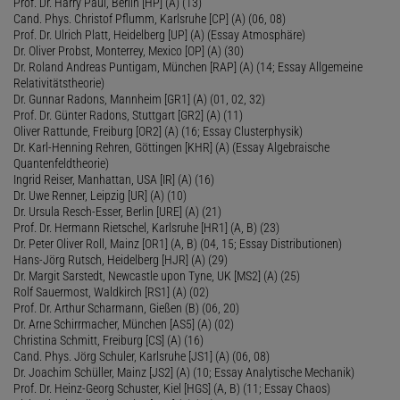
Prof. Dr. Harry Paul, Berlin [HP] (A) (13)
Cand. Phys. Christof Pflumm, Karlsruhe [CP] (A) (06, 08)
Prof. Dr. Ulrich Platt, Heidelberg [UP] (A) (Essay Atmosphäre)
Dr. Oliver Probst, Monterrey, Mexico [OP] (A) (30)
Dr. Roland Andreas Puntigam, München [RAP] (A) (14; Essay Allgemeine
Relativitätstheorie)
Dr. Gunnar Radons, Mannheim [GR1] (A) (01, 02, 32)
Prof. Dr. Günter Radons, Stuttgart [GR2] (A) (11)
Oliver Rattunde, Freiburg [OR2] (A) (16; Essay Clusterphysik)
Dr. Karl-Henning Rehren, Göttingen [KHR] (A) (Essay Algebraische
Quantenfeldtheorie)
Ingrid Reiser, Manhattan, USA [IR] (A) (16)
Dr. Uwe Renner, Leipzig [UR] (A) (10)
Dr. Ursula Resch-Esser, Berlin [URE] (A) (21)
Prof. Dr. Hermann Rietschel, Karlsruhe [HR1] (A, B) (23)
Dr. Peter Oliver Roll, Mainz [OR1] (A, B) (04, 15; Essay Distributionen)
Hans-Jörg Rutsch, Heidelberg [HJR] (A) (29)
Dr. Margit Sarstedt, Newcastle upon Tyne, UK [MS2] (A) (25)
Rolf Sauermost, Waldkirch [RS1] (A) (02)
Prof. Dr. Arthur Scharmann, Gießen (B) (06, 20)
Dr. Arne Schirrmacher, München [AS5] (A) (02)
Christina Schmitt, Freiburg [CS] (A) (16)
Cand. Phys. Jörg Schuler, Karlsruhe [JS1] (A) (06, 08)
Dr. Joachim Schüller, Mainz [JS2] (A) (10; Essay Analytische Mechanik)
Prof. Dr. Heinz-Georg Schuster, Kiel [HGS] (A, B) (11; Essay Chaos)