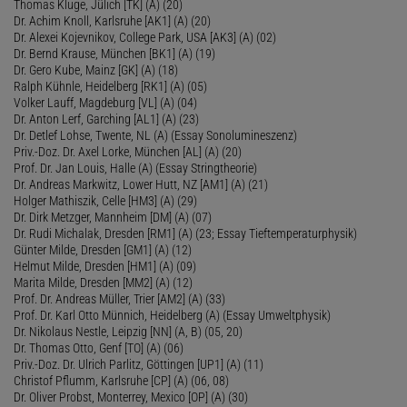
Thomas Kluge, Jülich [TK] (A) (20)
Dr. Achim Knoll, Karlsruhe [AK1] (A) (20)
Dr. Alexei Kojevnikov, College Park, USA [AK3] (A) (02)
Dr. Bernd Krause, München [BK1] (A) (19)
Dr. Gero Kube, Mainz [GK] (A) (18)
Ralph Kühnle, Heidelberg [RK1] (A) (05)
Volker Lauff, Magdeburg [VL] (A) (04)
Dr. Anton Lerf, Garching [AL1] (A) (23)
Dr. Detlef Lohse, Twente, NL (A) (Essay Sonolumineszenz)
Priv.-Doz. Dr. Axel Lorke, München [AL] (A) (20)
Prof. Dr. Jan Louis, Halle (A) (Essay Stringtheorie)
Dr. Andreas Markwitz, Lower Hutt, NZ [AM1] (A) (21)
Holger Mathiszik, Celle [HM3] (A) (29)
Dr. Dirk Metzger, Mannheim [DM] (A) (07)
Dr. Rudi Michalak, Dresden [RM1] (A) (23; Essay Tieftemperaturphysik)
Günter Milde, Dresden [GM1] (A) (12)
Helmut Milde, Dresden [HM1] (A) (09)
Marita Milde, Dresden [MM2] (A) (12)
Prof. Dr. Andreas Müller, Trier [AM2] (A) (33)
Prof. Dr. Karl Otto Münnich, Heidelberg (A) (Essay Umweltphysik)
Dr. Nikolaus Nestle, Leipzig [NN] (A, B) (05, 20)
Dr. Thomas Otto, Genf [TO] (A) (06)
Priv.-Doz. Dr. Ulrich Parlitz, Göttingen [UP1] (A) (11)
Christof Pflumm, Karlsruhe [CP] (A) (06, 08)
Dr. Oliver Probst, Monterrey, Mexico [OP] (A) (30)