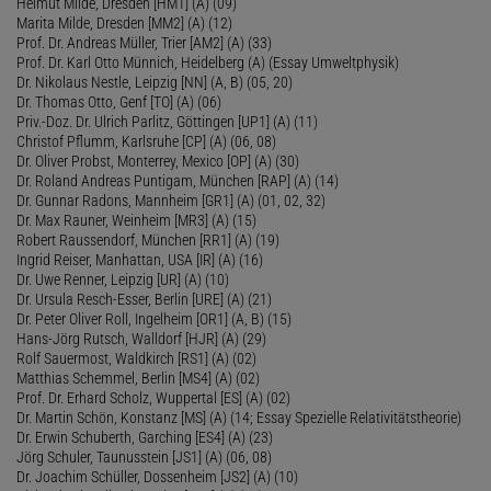
Helmut Milde, Dresden [HM1] (A) (09)
Marita Milde, Dresden [MM2] (A) (12)
Prof. Dr. Andreas Müller, Trier [AM2] (A) (33)
Prof. Dr. Karl Otto Münnich, Heidelberg (A) (Essay Umweltphysik)
Dr. Nikolaus Nestle, Leipzig [NN] (A, B) (05, 20)
Dr. Thomas Otto, Genf [TO] (A) (06)
Priv.-Doz. Dr. Ulrich Parlitz, Göttingen [UP1] (A) (11)
Christof Pflumm, Karlsruhe [CP] (A) (06, 08)
Dr. Oliver Probst, Monterrey, Mexico [OP] (A) (30)
Dr. Roland Andreas Puntigam, München [RAP] (A) (14)
Dr. Gunnar Radons, Mannheim [GR1] (A) (01, 02, 32)
Dr. Max Rauner, Weinheim [MR3] (A) (15)
Robert Raussendorf, München [RR1] (A) (19)
Ingrid Reiser, Manhattan, USA [IR] (A) (16)
Dr. Uwe Renner, Leipzig [UR] (A) (10)
Dr. Ursula Resch-Esser, Berlin [URE] (A) (21)
Dr. Peter Oliver Roll, Ingelheim [OR1] (A, B) (15)
Hans-Jörg Rutsch, Walldorf [HJR] (A) (29)
Rolf Sauermost, Waldkirch [RS1] (A) (02)
Matthias Schemmel, Berlin [MS4] (A) (02)
Prof. Dr. Erhard Scholz, Wuppertal [ES] (A) (02)
Dr. Martin Schön, Konstanz [MS] (A) (14; Essay Spezielle Relativitätstheorie)
Dr. Erwin Schuberth, Garching [ES4] (A) (23)
Jörg Schuler, Taunusstein [JS1] (A) (06, 08)
Dr. Joachim Schüller, Dossenheim [JS2] (A) (10)