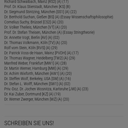
Richard Schwalbach, Mainz [RS2] (A) (17)
Prof. Dr. Klaus Stierstadt, München [KS] (B)
Dr. Siegmund Stintzing, München [SS1] (A) (22)
Dr. Berthold Suchan, Gießen [BS] (A) (Essay Wissenschaftsphilosophie)
Cornelius Suchy, Brüssel [CS2] (A) (20)
Dr. Volker Theileis, München [VT] (A) (20)
Prof. Dr. Stefan Theisen, München (A) (Essay Stringtheorie)
Dr. Annette Vogt, Berlin [AV] (A) (02)
Dr. Thomas Volkmann, Köln [TV] (A) (20)
Rolf vom Stein, Köln [RVS] (A) (29)
Dr. Patrick Voss-de Haan, Mainz [PVDH] (A) (17)
Dr. Thomas Wagner, Heidelberg [TW2] (A) (29)
Manfred Weber, Frankfurt [MW1] (A) (28)
Dr. Martin Werner, Hamburg [MW] (A) (29)
Dr. Achim Wixforth, München [AW1] (A) (20)
Dr. Steffen Wolf, Berkeley, USA [SW] (A) (16)
Dr. Stefan L. Wolff, München [SW1] (A) (02)
Priv.-Doz. Dr. Jochen Wosnitza, Karlsruhe [JW] (A) (23)
Dr. Kai Zuber, Dortmund [KZ] (A) (19)
Dr. Werner Zwerger, München [WZ] (A) (20)
SCHREIBEN SIE UNS!