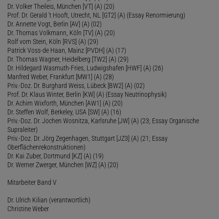
Dr. Volker Theileis, München [VT] (A) (20)
Prof. Dr. Gerald 't Hooft, Utrecht, NL [GT2] (A) (Essay Renormierung)
Dr. Annette Vogt, Berlin [AV] (A) (02)
Dr. Thomas Volkmann, Köln [TV] (A) (20)
Rolf vom Stein, Köln [RVS] (A) (29)
Patrick Voss-de Haan, Mainz [PVDH] (A) (17)
Dr. Thomas Wagner, Heidelberg [TW2] (A) (29)
Dr. Hildegard Wasmuth-Fries, Ludwigshafen [HWF] (A) (26)
Manfred Weber, Frankfurt [MW1] (A) (28)
Priv.-Doz. Dr. Burghard Weiss, Lübeck [BW2] (A) (02)
Prof. Dr. Klaus Winter, Berlin [KW] (A) (Essay Neutrinophysik)
Dr. Achim Wixforth, München [AW1] (A) (20)
Dr. Steffen Wolf, Berkeley, USA [SW] (A) (16)
Priv.-Doz. Dr. Jochen Wosnitza, Karlsruhe [JW] (A) (23; Essay Organische
Supraleiter)
Priv.-Doz. Dr. Jörg Zegenhagen, Stuttgart [JZ3] (A) (21; Essay
Oberflächenrekonstruktionen)
Dr. Kai Zuber, Dortmund [KZ] (A) (19)
Dr. Werner Zwerger, München [WZ] (A) (20)
Mitarbeiter Band V
Dr. Ulrich Kilian (verantwortlich)
Christine Weber