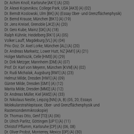
Dr. Achim Knoll, Karlsruhe [AK1] (A) (20)
Dr. Alexei Kojevnikov, College Park, USA [AK3] (A) (02)
Dr. Berndt Koslowski, Ulm [BK] (A) (Essay Ober- und Grenzflächenphysik)
Dr. Bernd Krause, München [BK1] (A) (19)
Dr. Jens Kreisel, Grenoble [JK2] (A) (20)
Dr. Gero Kube, Mainz [GK] (A) (18)
Ralph Kühnle, Heidelberg [RK1] (A) (05)
Volker Lauff, Magdeburg [VL] (A) (04)
Priv.-Doz. Dr. Axel Lorke, München [AL] (A) (20)
Dr. Andreas Markwitz, Lower Hutt, NZ [AM1] (A) (21)
Holger Mathiszik, Celle [HM3] (A) (29)
Dr. Dirk Metzger, Mannheim [DM] (A) (07)
Prof. Dr. Karl von Meyenn, München [KVM] (A) (02)
Dr. Rudi Michalak, Augsburg [RM1] (A) (23)
Helmut Milde, Dresden [HM1] (A) (09)
Günter Milde, Dresden [GM1] (A) (12)
Marita Milde, Dresden [MM2] (A) (12)
Dr. Andreas Müller, Kiel [AM2] (A) (33)
Dr. Nikolaus Nestle, Leipzig [NN] (A, B) (05, 20; Essays
Molekularstrahlepitaxie, Ober- und Grenzflächenphysik und
Rastersondenmikroskopie)
Dr. Thomas Otto, Genf [TO] (A) (06)
Dr. Ulrich Parlitz, Göttingen [UP1] (A) (11)
Christof Pflumm, Karlsruhe [CP] (A) (06, 08)
Dr. Oliver Probst, Monterrey, Mexico [OP] (A) (30)