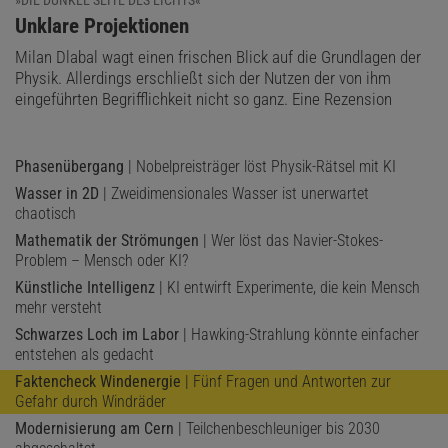
:
Unklare Projektionen
Milan Dlabal wagt einen frischen Blick auf die Grundlagen der
Physik. Allerdings erschließt sich der Nutzen der von ihm
eingeführten Begrifflichkeit nicht so ganz. Eine Rezension
Phasenübergang
| Nobelpreisträger löst Physik-Rätsel mit KI
Wasser in 2D
| Zweidimensionales Wasser ist unerwartet
chaotisch
Mathematik der Strömungen
| Wer löst das Navier-Stokes-
Problem – Mensch oder KI?
Künstliche Intelligenz
| KI entwirft Experimente, die kein Mensch
mehr versteht
Schwarzes Loch im Labor
| Hawking-Strahlung könnte einfacher
entstehen als gedacht
Faktencheck Windenergie
| Fünf Fragen und Antworten zur
Gefahr durch Windräder
Modernisierung am Cern
| Teilchenbeschleuniger bis 2030