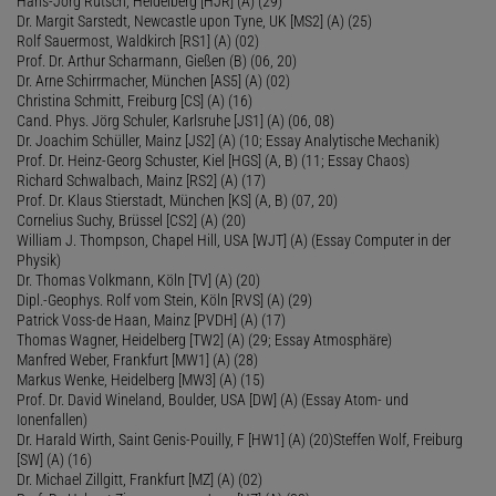
Hans-Jörg Rutsch, Heidelberg [HJR] (A) (29)
Dr. Margit Sarstedt, Newcastle upon Tyne, UK [MS2] (A) (25)
Rolf Sauermost, Waldkirch [RS1] (A) (02)
Prof. Dr. Arthur Scharmann, Gießen (B) (06, 20)
Dr. Arne Schirrmacher, München [AS5] (A) (02)
Christina Schmitt, Freiburg [CS] (A) (16)
Cand. Phys. Jörg Schuler, Karlsruhe [JS1] (A) (06, 08)
Dr. Joachim Schüller, Mainz [JS2] (A) (10; Essay Analytische Mechanik)
Prof. Dr. Heinz-Georg Schuster, Kiel [HGS] (A, B) (11; Essay Chaos)
Richard Schwalbach, Mainz [RS2] (A) (17)
Prof. Dr. Klaus Stierstadt, München [KS] (A, B) (07, 20)
Cornelius Suchy, Brüssel [CS2] (A) (20)
William J. Thompson, Chapel Hill, USA [WJT] (A) (Essay Computer in der
Physik)
Dr. Thomas Volkmann, Köln [TV] (A) (20)
Dipl.-Geophys. Rolf vom Stein, Köln [RVS] (A) (29)
Patrick Voss-de Haan, Mainz [PVDH] (A) (17)
Thomas Wagner, Heidelberg [TW2] (A) (29; Essay Atmosphäre)
Manfred Weber, Frankfurt [MW1] (A) (28)
Markus Wenke, Heidelberg [MW3] (A) (15)
Prof. Dr. David Wineland, Boulder, USA [DW] (A) (Essay Atom- und
Ionenfallen)
Dr. Harald Wirth, Saint Genis-Pouilly, F [HW1] (A) (20)Steffen Wolf, Freiburg
[SW] (A) (16)
Dr. Michael Zillgitt, Frankfurt [MZ] (A) (02)