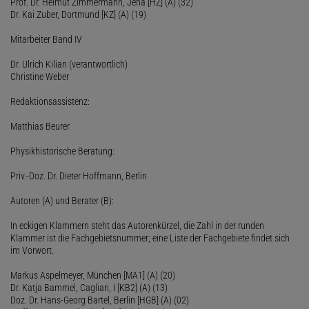
Prof. Dr. Helmut Zimmermann, Jena [HZ] (A) (32)
Dr. Kai Zuber, Dortmund [KZ] (A) (19)
Mitarbeiter Band IV
Dr. Ulrich Kilian (verantwortlich)
Christine Weber
Redaktionsassistenz:
Matthias Beurer
Physikhistorische Beratung:
Priv.-Doz. Dr. Dieter Hoffmann, Berlin
Autoren (A) und Berater (B):
In eckigen Klammern steht das Autorenkürzel, die Zahl in der runden
Klammer ist die Fachgebietsnummer; eine Liste der Fachgebiete findet sich
im Vorwort.
Markus Aspelmeyer, München [MA1] (A) (20)
Dr. Katja Bammel, Cagliari, I [KB2] (A) (13)
Doz. Dr. Hans-Georg Bartel, Berlin [HGB] (A) (02)