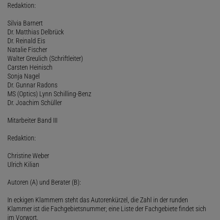
Redaktion:
Silvia Barnert
Dr. Matthias Delbrück
Dr. Reinald Eis
Natalie Fischer
Walter Greulich (Schriftleiter)
Carsten Heinisch
Sonja Nagel
Dr. Gunnar Radons
MS (Optics) Lynn Schilling-Benz
Dr. Joachim Schüller
Mitarbeiter Band III
Redaktion:
Christine Weber
Ulrich Kilian
Autoren (A) und Berater (B):
In eckigen Klammern steht das Autorenkürzel, die Zahl in der runden
Klammer ist die Fachgebietsnummer; eine Liste der Fachgebiete findet sich
im Vorwort.