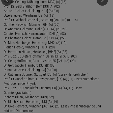
Michael Gerding, Kühlungsborn [MG2] (A) (13)
Prof. Dr. Gerd Graßhoff, Bern [GG] (A) (02)
Andrea Greiner, Heidelberg [AG1] (A) (06)
Uwe Grigoleit, Weinheim [UG] (A) (13)
Prof. Dr. Michael Grodzicki, Salzburg [MG1] (B) (01, 16)
Gunther Hadwich, München [GH] (A) (20)
Dr. Andreas Heilmann, Halle [AH1] (A) (20, 21)
Carsten Heinisch, Kaiserslautern [CH] (A) (03)
Dr. Christoph Heinze, Hamburg [CH3] (A) (29)
Dr. Marc Hemberger, Heidelberg [MH2] (A) (19)
Florian Herold, München [FH] (A) (20)
Dr. Hermann Hinsch, Heidelberg [HH2] (A) (22)
Priv.-Doz. Dr. Dieter Hoffmann, Berlin [DH2] (A, B) (02)
Dr. Georg Hoffmann, Gif-sur-Yvette, FR [GH1] (A) (29)
Dr. Gert Jacobi, Hamburg [GJ] (B) (09)
Renate Jerecic, Heidelberg [RJ] (A) (28)
Dr. Catherine Journet, Stuttgart [CJ] (A) (Essay Nanoröhrchen)
Prof. Dr. Josef Kallrath, Ludwigshafen, [JK] (A) (04; Essay Numerische
Methoden in der Physik)
Priv.-Doz. Dr. Claus Kiefer, Freiburg [CK] (A) (14, 15; Essay
Quantengravitation)
Richard Kilian, Wiesbaden [RK3] (22)
Dr. Ulrich Kilian, Heidelberg [UK] (A) (19)
Dr. Uwe Klemradt, München [UK1] (A) (20, Essay Phasenübergänge und
kritische Phänomene)