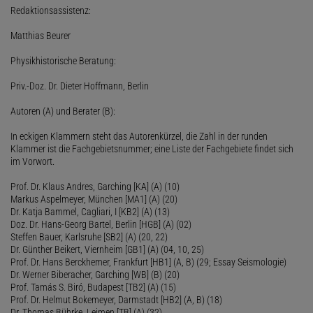
Redaktionsassistenz:
Matthias Beurer
Physikhistorische Beratung:
Priv.-Doz. Dr. Dieter Hoffmann, Berlin
Autoren (A) und Berater (B):
In eckigen Klammern steht das Autorenkürzel, die Zahl in der runden
Klammer ist die Fachgebietsnummer; eine Liste der Fachgebiete findet sich
im Vorwort.
Prof. Dr. Klaus Andres, Garching [KA] (A) (10)
Markus Aspelmeyer, München [MA1] (A) (20)
Dr. Katja Bammel, Cagliari, I [KB2] (A) (13)
Doz. Dr. Hans-Georg Bartel, Berlin [HGB] (A) (02)
Steffen Bauer, Karlsruhe [SB2] (A) (20, 22)
Dr. Günther Beikert, Viernheim [GB1] (A) (04, 10, 25)
Prof. Dr. Hans Berckhemer, Frankfurt [HB1] (A, B) (29; Essay Seismologie)
Dr. Werner Biberacher, Garching [WB] (B) (20)
Prof. Tamás S. Biró, Budapest [TB2] (A) (15)
Prof. Dr. Helmut Bokemeyer, Darmstadt [HB2] (A, B) (18)
Dr. Thomas Bührke, Leimen [TB] (A) (32)