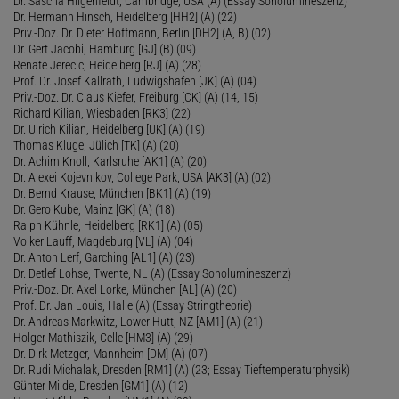
Dr. Sascha Hilgenfeldt, Cambridge, USA (A) (Essay Sonolumineszenz)
Dr. Hermann Hinsch, Heidelberg [HH2] (A) (22)
Priv.-Doz. Dr. Dieter Hoffmann, Berlin [DH2] (A, B) (02)
Dr. Gert Jacobi, Hamburg [GJ] (B) (09)
Renate Jerecic, Heidelberg [RJ] (A) (28)
Prof. Dr. Josef Kallrath, Ludwigshafen [JK] (A) (04)
Priv.-Doz. Dr. Claus Kiefer, Freiburg [CK] (A) (14, 15)
Richard Kilian, Wiesbaden [RK3] (22)
Dr. Ulrich Kilian, Heidelberg [UK] (A) (19)
Thomas Kluge, Jülich [TK] (A) (20)
Dr. Achim Knoll, Karlsruhe [AK1] (A) (20)
Dr. Alexei Kojevnikov, College Park, USA [AK3] (A) (02)
Dr. Bernd Krause, München [BK1] (A) (19)
Dr. Gero Kube, Mainz [GK] (A) (18)
Ralph Kühnle, Heidelberg [RK1] (A) (05)
Volker Lauff, Magdeburg [VL] (A) (04)
Dr. Anton Lerf, Garching [AL1] (A) (23)
Dr. Detlef Lohse, Twente, NL (A) (Essay Sonolumineszenz)
Priv.-Doz. Dr. Axel Lorke, München [AL] (A) (20)
Prof. Dr. Jan Louis, Halle (A) (Essay Stringtheorie)
Dr. Andreas Markwitz, Lower Hutt, NZ [AM1] (A) (21)
Holger Mathiszik, Celle [HM3] (A) (29)
Dr. Dirk Metzger, Mannheim [DM] (A) (07)
Dr. Rudi Michalak, Dresden [RM1] (A) (23; Essay Tieftemperaturphysik)
Günter Milde, Dresden [GM1] (A) (12)