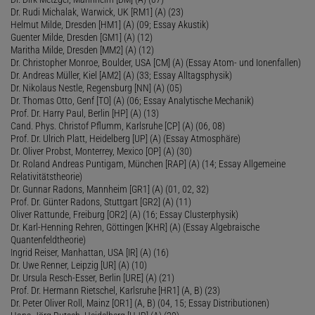
Dr. Rudi Michalak, Warwick, UK [RM1] (A) (23)
Helmut Milde, Dresden [HM1] (A) (09; Essay Akustik)
Guenter Milde, Dresden [GM1] (A) (12)
Maritha Milde, Dresden [MM2] (A) (12)
Dr. Christopher Monroe, Boulder, USA [CM] (A) (Essay Atom- und Ionenfallen)
Dr. Andreas Müller, Kiel [AM2] (A) (33; Essay Alltagsphysik)
Dr. Nikolaus Nestle, Regensburg [NN] (A) (05)
Dr. Thomas Otto, Genf [TO] (A) (06; Essay Analytische Mechanik)
Prof. Dr. Harry Paul, Berlin [HP] (A) (13)
Cand. Phys. Christof Pflumm, Karlsruhe [CP] (A) (06, 08)
Prof. Dr. Ulrich Platt, Heidelberg [UP] (A) (Essay Atmosphäre)
Dr. Oliver Probst, Monterrey, Mexico [OP] (A) (30)
Dr. Roland Andreas Puntigam, München [RAP] (A) (14; Essay Allgemeine
Relativitätstheorie)
Dr. Gunnar Radons, Mannheim [GR1] (A) (01, 02, 32)
Prof. Dr. Günter Radons, Stuttgart [GR2] (A) (11)
Oliver Rattunde, Freiburg [OR2] (A) (16; Essay Clusterphysik)
Dr. Karl-Henning Rehren, Göttingen [KHR] (A) (Essay Algebraische
Quantenfeldtheorie)
Ingrid Reiser, Manhattan, USA [IR] (A) (16)
Dr. Uwe Renner, Leipzig [UR] (A) (10)
Dr. Ursula Resch-Esser, Berlin [URE] (A) (21)
Prof. Dr. Hermann Rietschel, Karlsruhe [HR1] (A, B) (23)
Dr. Peter Oliver Roll, Mainz [OR1] (A, B) (04, 15; Essay Distributionen)