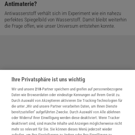
Antimaterie?
Antiwasserstoff verhält sich im Experiment wie ein nahezu
perfektes Spiegelbild von Wasserstoff. Damit bleibt weiterhin
die Frage offen, wie unser Universum entstehen konnte.
Ihre Privatsphäre ist uns wichtig
Wir und unsere
218
-Partner speichern und greifen auf personenbezogene
Daten wie Browserdaten oder eindeutige Kennungen auf Ihrem Gerät zu.
Durch Auswahl von Akzeptieren aktivieren Sie Tracking-Technologien für
die unter „Wir und unsere Partner verarbeiten Daten, um Ihnen Dienste
bereitzustellen“ aufgeführten Zwecke. Durch Auswahl von Alle ablehnen
oder Widerruf Ihrer Einwilligung werden diese deaktiviert. Wenn Tracker
deaktiviert sind, sind manche Inhalte und Anzeigen möglicherweise nicht
mehr so relevant für Sie. Sie können dieses Menü jederzeit wieder
aufrufen, um Ihre Einstellungen zu ändern oder Ihre Einwilligung zu