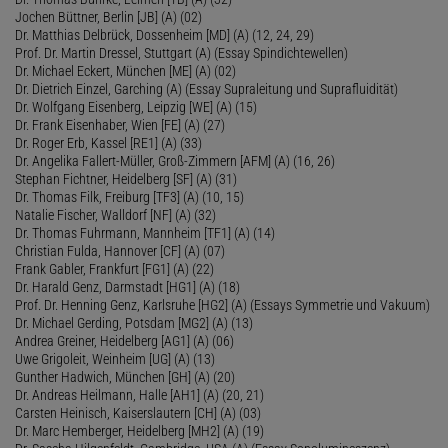
Jochen Büttner, Berlin [JB] (A) (02)
Dr. Matthias Delbrück, Dossenheim [MD] (A) (12, 24, 29)
Prof. Dr. Martin Dressel, Stuttgart (A) (Essay Spindichtewellen)
Dr. Michael Eckert, München [ME] (A) (02)
Dr. Dietrich Einzel, Garching (A) (Essay Supraleitung und Suprafluidität)
Dr. Wolfgang Eisenberg, Leipzig [WE] (A) (15)
Dr. Frank Eisenhaber, Wien [FE] (A) (27)
Dr. Roger Erb, Kassel [RE1] (A) (33)
Dr. Angelika Fallert-Müller, Groß-Zimmern [AFM] (A) (16, 26)
Stephan Fichtner, Heidelberg [SF] (A) (31)
Dr. Thomas Filk, Freiburg [TF3] (A) (10, 15)
Natalie Fischer, Walldorf [NF] (A) (32)
Dr. Thomas Fuhrmann, Mannheim [TF1] (A) (14)
Christian Fulda, Hannover [CF] (A) (07)
Frank Gabler, Frankfurt [FG1] (A) (22)
Dr. Harald Genz, Darmstadt [HG1] (A) (18)
Prof. Dr. Henning Genz, Karlsruhe [HG2] (A) (Essays Symmetrie und Vakuum)
Dr. Michael Gerding, Potsdam [MG2] (A) (13)
Andrea Greiner, Heidelberg [AG1] (A) (06)
Uwe Grigoleit, Weinheim [UG] (A) (13)
Gunther Hadwich, München [GH] (A) (20)
Dr. Andreas Heilmann, Halle [AH1] (A) (20, 21)
Carsten Heinisch, Kaiserslautern [CH] (A) (03)
Dr. Marc Hemberger, Heidelberg [MH2] (A) (19)