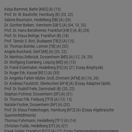
Katja Bammel, Berlin [KB2] (A) (13)
Prof. Dr. W. Bauhofer, Hamburg (B) (20, 22)
Sabine Baumann, Heidelberg [SB] (A) (26)
Dr. Günther Beikert, Viernheim [GB1] (A) (04, 10, 25)
Prof. Dr. Hans Berckhemer, Frankfurt [HB1] (A, B) (29)
Prof. Dr. Klaus Bethge, Frankfurt (B) (18)
Prof. Tamás S. Biró, Budapest [TB2] (A) (15)
Dr. Thomas Bührke, Leimen [TB] (A) (32)
Angela Burchard, Genf [AB] (A) (20, 22)
Dr. Matthias Delbrück, Dossenheim [MD] (A) (12, 24, 29)
Dr. Wolfgang Eisenberg, Leipzig [WE] (A) (15)
Dr. Frank Eisenhaber, Heidelberg [FE] (A) (27; Essay Biophysik)
Dr. Roger Erb, Kassel [RE1] (A) (33)
Dr. Angelika Fallert-Müller, Groß-Zimmern [AFM] (A) (16, 26)
Dr. Andreas Faulstich, Oberkochen [AF4] (A) (Essay Adaptive Optik)
Prof. Dr. Rudolf Feile, Darmstadt (B) (20, 22)
Stephan Fichtner, Dossenheim [SF] (A) (31)
Dr. Thomas Filk, Freiburg [TF3] (A) (10, 15)
Natalie Fischer, Dossenheim [NF] (A) (32)
Prof. Dr. Klaus Fredenhagen, Hamburg [KF2] (A) (Essay Algebraische
Quantenfeldtheorie)
Thomas Fuhrmann, Heidelberg [TF1] (A) (14)
Christian Fulda, Heidelberg [CF] (A) (07)
Frank Gabler, Frankfurt [FG1] (A) (22; Essay Datenverarbeitungssysteme