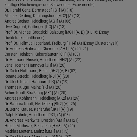
künftiger Hochenergie- und Schwerionen-Experimente)
Dr. Harald Genz, Darmstadt [HG1] (A) (18)
Michael Gerding, Kühlungsborn [MG2] (A) (13)
Andrea Greiner, Heidelberg [AG1] (A) (06)
Uwe Grigoleit, Göttingen [UG] (A) (13)
Prof. Dr. Michael Grodzicki, Salzburg [MG1] (A, B) (01, 16; Essay
Dichtefunktionaltheorie)
Prof. Dr. Hellmut Haberland, Freiburg [HH4] (A) (Essay Clusterphysik)
Dr. Andreas Heilmann, Chemnitz [AH1] (A) (20, 21)
Carsten Heinisch, Kaiserslautern [CH] (A) (03)
Dr. Hermann Hinsch, Heidelberg [HH2] (A) (22)
Jens Hoerner, Hannover [JH] (A) (20)
Dr. Dieter Hoffmann, Berlin [DH2] (A, B) (02)
Renate Jerecic, Heidelberg [RJ] (A) (28)
Dr. Ulrich Kilian, Hamburg [UK] (A) (19)
Thomas Kluge, Mainz [TK] (A) (20)
Achim Knoll, Straßburg [AK1] (A) (20)
Andreas Kohlmann, Heidelberg [AK2] (A) (29)
Dr. Barbara Kopff, Heidelberg [BK2] (A) (26)
Dr. Bernd Krause, Karlsruhe [BK1] (A) (19)
Ralph Kühnle, Heidelberg [RK1] (A) (05)
Dr. Andreas Markwitz, Dresden [AM1] (A) (21)
Holger Mathiszik, Bensheim [HM3] (A) (29)
Mathias Mertens, Mainz [MM1] (A) (15)
Dr. Dirk Metzger, Mannheim [DM] (A) (07)