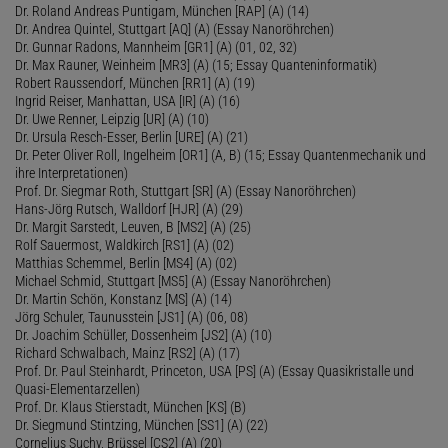
Dr. Roland Andreas Puntigam, München [RAP] (A) (14)
Dr. Andrea Quintel, Stuttgart [AQ] (A) (Essay Nanoröhrchen)
Dr. Gunnar Radons, Mannheim [GR1] (A) (01, 02, 32)
Dr. Max Rauner, Weinheim [MR3] (A) (15; Essay Quanteninformatik)
Robert Raussendorf, München [RR1] (A) (19)
Ingrid Reiser, Manhattan, USA [IR] (A) (16)
Dr. Uwe Renner, Leipzig [UR] (A) (10)
Dr. Ursula Resch-Esser, Berlin [URE] (A) (21)
Dr. Peter Oliver Roll, Ingelheim [OR1] (A, B) (15; Essay Quantenmechanik und
ihre Interpretationen)
Prof. Dr. Siegmar Roth, Stuttgart [SR] (A) (Essay Nanoröhrchen)
Hans-Jörg Rutsch, Walldorf [HJR] (A) (29)
Dr. Margit Sarstedt, Leuven, B [MS2] (A) (25)
Rolf Sauermost, Waldkirch [RS1] (A) (02)
Matthias Schemmel, Berlin [MS4] (A) (02)
Michael Schmid, Stuttgart [MS5] (A) (Essay Nanoröhrchen)
Dr. Martin Schön, Konstanz [MS] (A) (14)
Jörg Schuler, Taunusstein [JS1] (A) (06, 08)
Dr. Joachim Schüller, Dossenheim [JS2] (A) (10)
Richard Schwalbach, Mainz [RS2] (A) (17)
Prof. Dr. Paul Steinhardt, Princeton, USA [PS] (A) (Essay Quasikristalle und
Quasi-Elementarzellen)
Prof. Dr. Klaus Stierstadt, München [KS] (B)
Dr. Siegmund Stintzing, München [SS1] (A) (22)
Cornelius Suchy, Brüssel [CS2] (A) (20)