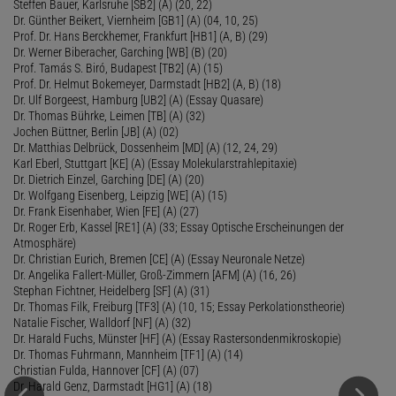
Steffen Bauer, Karlsruhe [SB2] (A) (20, 22)
Dr. Günther Beikert, Viernheim [GB1] (A) (04, 10, 25)
Prof. Dr. Hans Berckhemer, Frankfurt [HB1] (A, B) (29)
Dr. Werner Biberacher, Garching [WB] (B) (20)
Prof. Tamás S. Biró, Budapest [TB2] (A) (15)
Prof. Dr. Helmut Bokemeyer, Darmstadt [HB2] (A, B) (18)
Dr. Ulf Borgeest, Hamburg [UB2] (A) (Essay Quasare)
Dr. Thomas Bührke, Leimen [TB] (A) (32)
Jochen Büttner, Berlin [JB] (A) (02)
Dr. Matthias Delbrück, Dossenheim [MD] (A) (12, 24, 29)
Karl Eberl, Stuttgart [KE] (A) (Essay Molekularstrahlepitaxie)
Dr. Dietrich Einzel, Garching [DE] (A) (20)
Dr. Wolfgang Eisenberg, Leipzig [WE] (A) (15)
Dr. Frank Eisenhaber, Wien [FE] (A) (27)
Dr. Roger Erb, Kassel [RE1] (A) (33; Essay Optische Erscheinungen der
Atmosphäre)
Dr. Christian Eurich, Bremen [CE] (A) (Essay Neuronale Netze)
Dr. Angelika Fallert-Müller, Groß-Zimmern [AFM] (A) (16, 26)
Stephan Fichtner, Heidelberg [SF] (A) (31)
Dr. Thomas Filk, Freiburg [TF3] (A) (10, 15; Essay Perkolationstheorie)
Natalie Fischer, Walldorf [NF] (A) (32)
Dr. Harald Fuchs, Münster [HF] (A) (Essay Rastersondenmikroskopie)
Dr. Thomas Fuhrmann, Mannheim [TF1] (A) (14)
Christian Fulda, Hannover [CF] (A) (07)
Dr. Harald Genz, Darmstadt [HG1] (A) (18)