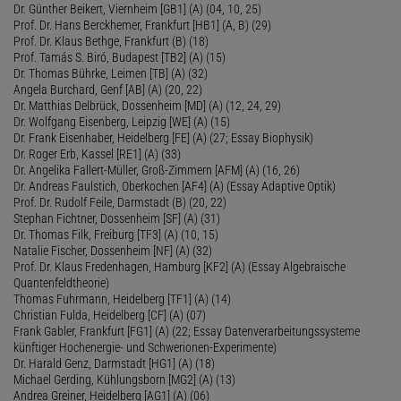
Dr. Günther Beikert, Viernheim [GB1] (A) (04, 10, 25)
Prof. Dr. Hans Berckhemer, Frankfurt [HB1] (A, B) (29)
Prof. Dr. Klaus Bethge, Frankfurt (B) (18)
Prof. Tamás S. Biró, Budapest [TB2] (A) (15)
Dr. Thomas Bührke, Leimen [TB] (A) (32)
Angela Burchard, Genf [AB] (A) (20, 22)
Dr. Matthias Delbrück, Dossenheim [MD] (A) (12, 24, 29)
Dr. Wolfgang Eisenberg, Leipzig [WE] (A) (15)
Dr. Frank Eisenhaber, Heidelberg [FE] (A) (27; Essay Biophysik)
Dr. Roger Erb, Kassel [RE1] (A) (33)
Dr. Angelika Fallert-Müller, Groß-Zimmern [AFM] (A) (16, 26)
Dr. Andreas Faulstich, Oberkochen [AF4] (A) (Essay Adaptive Optik)
Prof. Dr. Rudolf Feile, Darmstadt (B) (20, 22)
Stephan Fichtner, Dossenheim [SF] (A) (31)
Dr. Thomas Filk, Freiburg [TF3] (A) (10, 15)
Natalie Fischer, Dossenheim [NF] (A) (32)
Prof. Dr. Klaus Fredenhagen, Hamburg [KF2] (A) (Essay Algebraische
Quantenfeldtheorie)
Thomas Fuhrmann, Heidelberg [TF1] (A) (14)
Christian Fulda, Heidelberg [CF] (A) (07)
Frank Gabler, Frankfurt [FG1] (A) (22; Essay Datenverarbeitungssysteme
künftiger Hochenergie- und Schwerionen-Experimente)
Dr. Harald Genz, Darmstadt [HG1] (A) (18)
Michael Gerding, Kühlungsborn [MG2] (A) (13)
Andrea Greiner, Heidelberg [AG1] (A) (06)