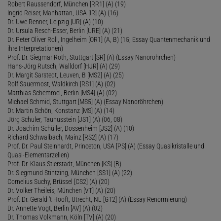
Robert Raussendorf, München [RR1] (A) (19)
Ingrid Reiser, Manhattan, USA [IR] (A) (16)
Dr. Uwe Renner, Leipzig [UR] (A) (10)
Dr. Ursula Resch-Esser, Berlin [URE] (A) (21)
Dr. Peter Oliver Roll, Ingelheim [OR1] (A, B) (15; Essay Quantenmechanik und
ihre Interpretationen)
Prof. Dr. Siegmar Roth, Stuttgart [SR] (A) (Essay Nanoröhrchen)
Hans-Jörg Rutsch, Walldorf [HJR] (A) (29)
Dr. Margit Sarstedt, Leuven, B [MS2] (A) (25)
Rolf Sauermost, Waldkirch [RS1] (A) (02)
Matthias Schemmel, Berlin [MS4] (A) (02)
Michael Schmid, Stuttgart [MS5] (A) (Essay Nanoröhrchen)
Dr. Martin Schön, Konstanz [MS] (A) (14)
Jörg Schuler, Taunusstein [JS1] (A) (06, 08)
Dr. Joachim Schüller, Dossenheim [JS2] (A) (10)
Richard Schwalbach, Mainz [RS2] (A) (17)
Prof. Dr. Paul Steinhardt, Princeton, USA [PS] (A) (Essay Quasikristalle und
Quasi-Elementarzellen)
Prof. Dr. Klaus Stierstadt, München [KS] (B)
Dr. Siegmund Stintzing, München [SS1] (A) (22)
Cornelius Suchy, Brüssel [CS2] (A) (20)
Dr. Volker Theileis, München [VT] (A) (20)
Prof. Dr. Gerald 't Hooft, Utrecht, NL [GT2] (A) (Essay Renormierung)
Dr. Annette Vogt, Berlin [AV] (A) (02)
Dr. Thomas Volkmann, Köln [TV] (A) (20)