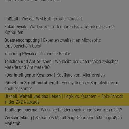
Fußball
| Wie der WM-Ball Torhüter täuscht
Fäkalphysik
| Wattwürmer offenbaren Gravitationsgesetz der
Kothaufen
Quantencomputing
| Experten zweifeln an Microsofts
topologischem Qubit
»Ich mag Physik«
| Der innere Funke
Teilchen und Antiteilchen
| Wo bleibt der Unterschied zwischen
Materie und Antimaterie?
»Der intelligente Kosmos«
| Kopfkino vom Allerfeinsten
Rätsel um Strontiumruthenat
| Ein mysteriöser Supraleiter wird
noch seltsamer
Urknall, Weltall und das Leben
| Logik vs. Quanten – Spin-Schock
in der ZXZ-Kaskade
Taufliegensperma
| Wieso verheddern sich lange Spermien nicht?
Verschränkung
| Seltsames Metall zeigt Quanteneffekt in großem
Maßstab