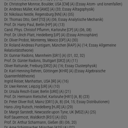
Dr. Christopher Monroe, Boulder, USA [CM] (A) (Essay Atom- und Ionenfallen)
Dr. Andreas Müller, Kiel [AM2] (A) (33; Essay Alltagsphysik)
Dr. Nikolaus Nestle, Regensburg [NN] (A) (05)
Dr. Thomas Otto, Genf [TO] (A) (06; Essay Analytische Mechanik)
Prof. Dr. Harry Paul, Berlin [HP] (A) (13)
Cand. Phys. Christof Pflumm, Karlsruhe [CP] (A) (06, 08)
Prof. Dr. Ulrich Platt, Heidelberg [UP] (A) (Essay Atmosphäre)
Dr. Oliver Probst, Monterrey, Mexico [OP] (A) (30)
Dr. Roland Andreas Puntigam, München [RAP] (A) (14; Essay Allgemeine
Relativitätstheorie)
Dr. Gunnar Radons, Mannheim [GR1] (A) (01, 02, 32)
Prof. Dr. Günter Radons, Stuttgart [GR2] (A) (11)
Oliver Rattunde, Freiburg [OR2] (A) (16; Essay Clusterphysik)
Dr. Karl-Henning Rehren, Göttingen [KHR] (A) (Essay Algebraische
Quantenfeldtheorie)
Ingrid Reiser, Manhattan, USA [IR] (A) (16)
Dr. Uwe Renner, Leipzig [UR] (A) (10)
Dr. Ursula Resch-Esser, Berlin [URE] (A) (21)
Prof. Dr. Hermann Rietschel, Karlsruhe [HR1] (A, B) (23)
Dr. Peter Oliver Roll, Mainz [OR1] (A, B) (04, 15; Essay Distributionen)
Hans-Jörg Rutsch, Heidelberg [HJR] (A) (29)
Dr. Margit Sarstedt, Newcastle upon Tyne, UK [MS2] (A) (25)
Rolf Sauermost, Waldkirch [RS1] (A) (02)
Prof. Dr. Arthur Scharmann, Gießen (B) (06, 20)
Dr. Arne Schirrmacher, München [AS5] (A) (02)