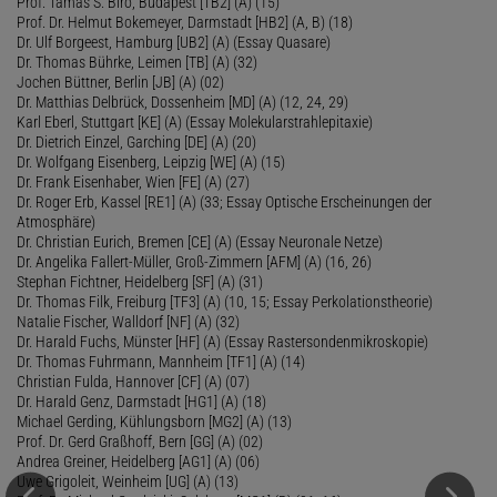
Prof. Tamás S. Biró, Budapest [TB2] (A) (15)
Prof. Dr. Helmut Bokemeyer, Darmstadt [HB2] (A, B) (18)
Dr. Ulf Borgeest, Hamburg [UB2] (A) (Essay Quasare)
Dr. Thomas Bührke, Leimen [TB] (A) (32)
Jochen Büttner, Berlin [JB] (A) (02)
Dr. Matthias Delbrück, Dossenheim [MD] (A) (12, 24, 29)
Karl Eberl, Stuttgart [KE] (A) (Essay Molekularstrahlepitaxie)
Dr. Dietrich Einzel, Garching [DE] (A) (20)
Dr. Wolfgang Eisenberg, Leipzig [WE] (A) (15)
Dr. Frank Eisenhaber, Wien [FE] (A) (27)
Dr. Roger Erb, Kassel [RE1] (A) (33; Essay Optische Erscheinungen der
Atmosphäre)
Dr. Christian Eurich, Bremen [CE] (A) (Essay Neuronale Netze)
Dr. Angelika Fallert-Müller, Groß-Zimmern [AFM] (A) (16, 26)
Stephan Fichtner, Heidelberg [SF] (A) (31)
Dr. Thomas Filk, Freiburg [TF3] (A) (10, 15; Essay Perkolationstheorie)
Natalie Fischer, Walldorf [NF] (A) (32)
Dr. Harald Fuchs, Münster [HF] (A) (Essay Rastersondenmikroskopie)
Dr. Thomas Fuhrmann, Mannheim [TF1] (A) (14)
Christian Fulda, Hannover [CF] (A) (07)
Dr. Harald Genz, Darmstadt [HG1] (A) (18)
Michael Gerding, Kühlungsborn [MG2] (A) (13)
Prof. Dr. Gerd Graßhoff, Bern [GG] (A) (02)
Andrea Greiner, Heidelberg [AG1] (A) (06)
Uwe Grigoleit, Weinheim [UG] (A) (13)