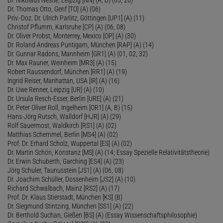
Dr. Thomas Otto, Genf [TO] (A) (06)
Priv.-Doz. Dr. Ulrich Parlitz, Göttingen [UP1] (A) (11)
Christof Pflumm, Karlsruhe [CP] (A) (06, 08)
Dr. Oliver Probst, Monterrey, Mexico [OP] (A) (30)
Dr. Roland Andreas Puntigam, München [RAP] (A) (14)
Dr. Gunnar Radons, Mannheim [GR1] (A) (01, 02, 32)
Dr. Max Rauner, Weinheim [MR3] (A) (15)
Robert Raussendorf, München [RR1] (A) (19)
Ingrid Reiser, Manhattan, USA [IR] (A) (16)
Dr. Uwe Renner, Leipzig [UR] (A) (10)
Dr. Ursula Resch-Esser, Berlin [URE] (A) (21)
Dr. Peter Oliver Roll, Ingelheim [OR1] (A, B) (15)
Hans-Jörg Rutsch, Walldorf [HJR] (A) (29)
Rolf Sauermost, Waldkirch [RS1] (A) (02)
Matthias Schemmel, Berlin [MS4] (A) (02)
Prof. Dr. Erhard Scholz, Wuppertal [ES] (A) (02)
Dr. Martin Schön, Konstanz [MS] (A) (14; Essay Spezielle Relativitätstheorie)
Dr. Erwin Schuberth, Garching [ES4] (A) (23)
Jörg Schuler, Taunusstein [JS1] (A) (06, 08)
Dr. Joachim Schüller, Dossenheim [JS2] (A) (10)
Richard Schwalbach, Mainz [RS2] (A) (17)
Prof. Dr. Klaus Stierstadt, München [KS] (B)
Dr. Siegmund Stintzing, München [SS1] (A) (22)
Dr. Berthold Suchan, Gießen [BS] (A) (Essay Wissenschaftsphilosophie)