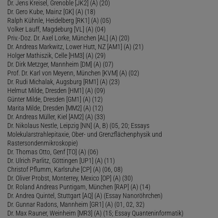
Dr. Jens Kreisel, Grenoble [JK2] (A) (20)
Dr. Gero Kube, Mainz [GK] (A) (18)
Ralph Kühnle, Heidelberg [RK1] (A) (05)
Volker Lauff, Magdeburg [VL] (A) (04)
Priv.-Doz. Dr. Axel Lorke, München [AL] (A) (20)
Dr. Andreas Markwitz, Lower Hutt, NZ [AM1] (A) (21)
Holger Mathiszik, Celle [HM3] (A) (29)
Dr. Dirk Metzger, Mannheim [DM] (A) (07)
Prof. Dr. Karl von Meyenn, München [KVM] (A) (02)
Dr. Rudi Michalak, Augsburg [RM1] (A) (23)
Helmut Milde, Dresden [HM1] (A) (09)
Günter Milde, Dresden [GM1] (A) (12)
Marita Milde, Dresden [MM2] (A) (12)
Dr. Andreas Müller, Kiel [AM2] (A) (33)
Dr. Nikolaus Nestle, Leipzig [NN] (A, B) (05, 20; Essays
Molekularstrahlepitaxie, Ober- und Grenzflächenphysik und
Rastersondenmikroskopie)
Dr. Thomas Otto, Genf [TO] (A) (06)
Dr. Ulrich Parlitz, Göttingen [UP1] (A) (11)
Christof Pflumm, Karlsruhe [CP] (A) (06, 08)
Dr. Oliver Probst, Monterrey, Mexico [OP] (A) (30)
Dr. Roland Andreas Puntigam, München [RAP] (A) (14)
Dr. Andrea Quintel, Stuttgart [AQ] (A) (Essay Nanoröhrchen)
Dr. Gunnar Radons, Mannheim [GR1] (A) (01, 02, 32)
Dr. Max Rauner, Weinheim [MR3] (A) (15; Essay Quanteninformatik)