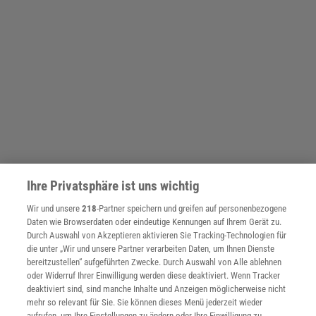
Ihre Privatsphäre ist uns wichtig
Wir und unsere
218
-Partner speichern und greifen auf personenbezogene
Daten wie Browserdaten oder eindeutige Kennungen auf Ihrem Gerät zu.
Durch Auswahl von Akzeptieren aktivieren Sie Tracking-Technologien für
die unter „Wir und unsere Partner verarbeiten Daten, um Ihnen Dienste
bereitzustellen“ aufgeführten Zwecke. Durch Auswahl von Alle ablehnen
oder Widerruf Ihrer Einwilligung werden diese deaktiviert. Wenn Tracker
deaktiviert sind, sind manche Inhalte und Anzeigen möglicherweise nicht
mehr so relevant für Sie. Sie können dieses Menü jederzeit wieder
aufrufen, um Ihre Einstellungen zu ändern oder Ihre Einwilligung zu