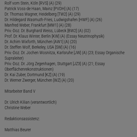
Rolf vom Stein, Köln [RVS] (A) (29)
Patrick Voss-de Haan, Mainz [PVDH] (A) (17)
Dr. Thomas Wagner, Heidelberg [TW2] (A) (29)
Dr. Hildegard Wasmuth-Fries, Ludwigshafen [HWF] (A) (26)
Manfred Weber, Frankfurt [MW1] (A) (28)
Priv.-Doz. Dr. Burghard Weiss, Lübeck [BW2] (A) (02)
Prof. Dr. Klaus Winter, Berlin [KW] (A) (Essay Neutrinophysik)
Dr. Achim Wixforth, München [AW1] (A) (20)
Dr. Steffen Wolf, Berkeley, USA [SW] (A) (16)
Priv.-Doz. Dr. Jochen Wosnitza, Karlsruhe [JW] (A) (23; Essay Organische
Supraleiter)
Priv.-Doz. Dr. Jörg Zegenhagen, Stuttgart [JZ3] (A) (21; Essay
Oberflächenrekonstruktionen)
Dr. Kai Zuber, Dortmund [KZ] (A) (19)
Dr. Werner Zwerger, München [WZ] (A) (20)
Mitarbeiter Band V
Dr. Ulrich Kilian (verantwortlich)
Christine Weber
Redaktionsassistenz:
Matthias Beurer