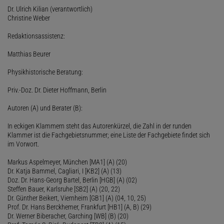
Dr. Ulrich Kilian (verantwortlich)
Christine Weber
Redaktionsassistenz:
Matthias Beurer
Physikhistorische Beratung:
Priv.-Doz. Dr. Dieter Hoffmann, Berlin
Autoren (A) und Berater (B):
In eckigen Klammern steht das Autorenkürzel, die Zahl in der runden
Klammer ist die Fachgebietsnummer; eine Liste der Fachgebiete findet sich
im Vorwort.
Markus Aspelmeyer, München [MA1] (A) (20)
Dr. Katja Bammel, Cagliari, I [KB2] (A) (13)
Doz. Dr. Hans-Georg Bartel, Berlin [HGB] (A) (02)
Steffen Bauer, Karlsruhe [SB2] (A) (20, 22)
Dr. Günther Beikert, Viernheim [GB1] (A) (04, 10, 25)
Prof. Dr. Hans Berckhemer, Frankfurt [HB1] (A, B) (29)
Dr. Werner Biberacher, Garching [WB] (B) (20)