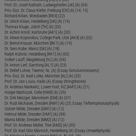
Prof. Dr. Josef Kallrath, Ludwigshafen [JK] (A) (04)
Priv.-Doz. Dr. Claus Kiefer, Freiburg [CK] (A) (14, 15)
Richard Kilian, Wiesbaden [RK3] (22)
Dr. Ulrich Kilian, Heidelberg [UK] (A) (19)
Thomas Kluge, Jülich [TK] (A) (20)
Dr. Achim Knoll, Karlsruhe [AK1] (A) (20)
Dr. Alexei Kojevnikov, College Park, USA [AK3] (A) (02)
Dr. Bernd Krause, München [BK1] (A) (19)
Dr. Gero Kube, Mainz [GK] (A) (18)
Ralph Kühnle, Heidelberg [RK1] (A) (05)
Volker Lauff, Magdeburg [VL] (A) (04)
Dr. Anton Lerf, Garching [AL1] (A) (23)
Dr. Detlef Lohse, Twente, NL (A) (Essay Sonolumineszenz)
Priv.-Doz. Dr. Axel Lorke, München [AL] (A) (20)
Prof. Dr. Jan Louis, Halle (A) (Essay Stringtheorie)
Dr. Andreas Markwitz, Lower Hutt, NZ [AM1] (A) (21)
Holger Mathiszik, Celle [HM3] (A) (29)
Dr. Dirk Metzger, Mannheim [DM] (A) (07)
Dr. Rudi Michalak, Dresden [RM1] (A) (23; Essay Tieftemperaturphysik)
Günter Milde, Dresden [GM1] (A) (12)
Helmut Milde, Dresden [HM1] (A) (09)
Marita Milde, Dresden [MM2] (A) (12)
Prof. Dr. Andreas Müller, Trier [AM2] (A) (33)
Prof. Dr. Karl Otto Münnich, Heidelberg (A) (Essay Umweltphysik)
Dr. Nikolaus Nestle, Leipzig [NN] (A, B) (05, 20)