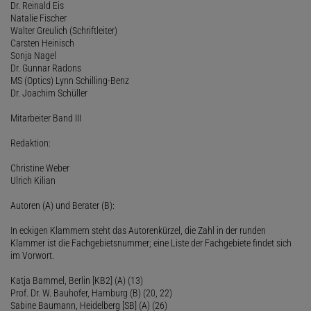
Dr. Reinald Eis
Natalie Fischer
Walter Greulich (Schriftleiter)
Carsten Heinisch
Sonja Nagel
Dr. Gunnar Radons
MS (Optics) Lynn Schilling-Benz
Dr. Joachim Schüller
Mitarbeiter Band III
Redaktion:
Christine Weber
Ulrich Kilian
Autoren (A) und Berater (B):
In eckigen Klammern steht das Autorenkürzel, die Zahl in der runden
Klammer ist die Fachgebietsnummer; eine Liste der Fachgebiete findet sich
im Vorwort.
Katja Bammel, Berlin [KB2] (A) (13)
Prof. Dr. W. Bauhofer, Hamburg (B) (20, 22)
Sabine Baumann, Heidelberg [SB] (A) (26)