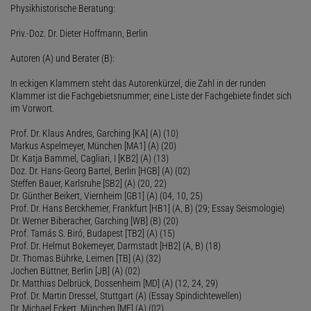
Physikhistorische Beratung:
Priv.-Doz. Dr. Dieter Hoffmann, Berlin
Autoren (A) und Berater (B):
In eckigen Klammern steht das Autorenkürzel, die Zahl in der runden
Klammer ist die Fachgebietsnummer; eine Liste der Fachgebiete findet sich
im Vorwort.
Prof. Dr. Klaus Andres, Garching [KA] (A) (10)
Markus Aspelmeyer, München [MA1] (A) (20)
Dr. Katja Bammel, Cagliari, I [KB2] (A) (13)
Doz. Dr. Hans-Georg Bartel, Berlin [HGB] (A) (02)
Steffen Bauer, Karlsruhe [SB2] (A) (20, 22)
Dr. Günther Beikert, Viernheim [GB1] (A) (04, 10, 25)
Prof. Dr. Hans Berckhemer, Frankfurt [HB1] (A, B) (29; Essay Seismologie)
Dr. Werner Biberacher, Garching [WB] (B) (20)
Prof. Tamás S. Biró, Budapest [TB2] (A) (15)
Prof. Dr. Helmut Bokemeyer, Darmstadt [HB2] (A, B) (18)
Dr. Thomas Bührke, Leimen [TB] (A) (32)
Jochen Büttner, Berlin [JB] (A) (02)
Dr. Matthias Delbrück, Dossenheim [MD] (A) (12, 24, 29)
Prof. Dr. Martin Dressel, Stuttgart (A) (Essay Spindichtewellen)
Dr. Michael Eckert, München [ME] (A) (02)