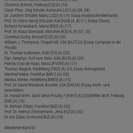
Christina Schmitt, Freiburg [CS] (A) (16)
Cand. Phys. Jörg Schuler, Karlsruhe [JS1] (A) (06, 08)
Dr. Joachim Schüller, Mainz [JS2] (A) (10; Essay Analytische Mechanik)
Prof. Dr. Heinz-Georg Schuster, Kiel [HGS] (A, B) (11; Essay Chaos)
Richard Schwalbach, Mainz [RS2] (A) (17)
Prof. Dr. Klaus Stierstadt, München [KS] (A, B) (07, 20)
Cornelius Suchy, Brüssel [CS2] (A) (20)
William J. Thompson, Chapel Hill, USA [WJT] (A) (Essay Computer in der
Physik)
Dr. Thomas Volkmann, Köln [TV] (A) (20)
Dipl.-Geophys. Rolf vom Stein, Köln [RVS] (A) (29)
Patrick Voss-de Haan, Mainz [PVDH] (A) (17)
Thomas Wagner, Heidelberg [TW2] (A) (29; Essay Atmosphäre)
Manfred Weber, Frankfurt [MW1] (A) (28)
Markus Wenke, Heidelberg [MW3] (A) (15)
Prof. Dr. David Wineland, Boulder, USA [DW] (A) (Essay Atom- und
Ionenfallen)
Dr. Harald Wirth, Saint Genis-Pouilly, F [HW1] (A) (20)Steffen Wolf, Freiburg
[SW] (A) (16)
Dr. Michael Zillgitt, Frankfurt [MZ] (A) (02)
Prof. Dr. Helmut Zimmermann, Jena [HZ] (A) (32)
Dr. Kai Zuber, Dortmund [KZ] (A) (19)
Mitarbeiter Band IV