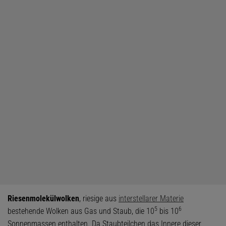
Riesenmolekülwolken
, riesige aus
interstellarer Materie
5
6
bestehende Wolken aus Gas und Staub, die 10
bis 10
Sonnenmassen enthalten. Da Staubteilchen das Innere dieser