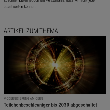
Zuschrift, bitten jedoch um Verständnis, dass wir nicht jede
beantworten können.
ARTIKEL ZUM THEMA
MODERNISIERUNG AM CERN
:
Teilchenbeschleuniger bis 2030 abgeschaltet