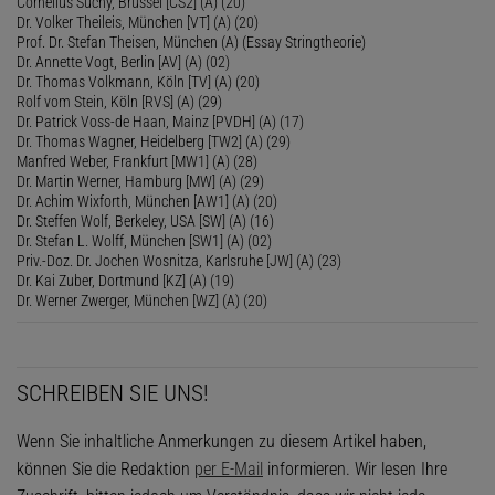
Cornelius Suchy, Brüssel [CS2] (A) (20)
Dr. Volker Theileis, München [VT] (A) (20)
Prof. Dr. Stefan Theisen, München (A) (Essay Stringtheorie)
Dr. Annette Vogt, Berlin [AV] (A) (02)
Dr. Thomas Volkmann, Köln [TV] (A) (20)
Rolf vom Stein, Köln [RVS] (A) (29)
Dr. Patrick Voss-de Haan, Mainz [PVDH] (A) (17)
Dr. Thomas Wagner, Heidelberg [TW2] (A) (29)
Manfred Weber, Frankfurt [MW1] (A) (28)
Dr. Martin Werner, Hamburg [MW] (A) (29)
Dr. Achim Wixforth, München [AW1] (A) (20)
Dr. Steffen Wolf, Berkeley, USA [SW] (A) (16)
Dr. Stefan L. Wolff, München [SW1] (A) (02)
Priv.-Doz. Dr. Jochen Wosnitza, Karlsruhe [JW] (A) (23)
Dr. Kai Zuber, Dortmund [KZ] (A) (19)
Dr. Werner Zwerger, München [WZ] (A) (20)
SCHREIBEN SIE UNS!
Wenn Sie inhaltliche Anmerkungen zu diesem Artikel haben,
können Sie die Redaktion
per E-Mail
informieren. Wir lesen Ihre