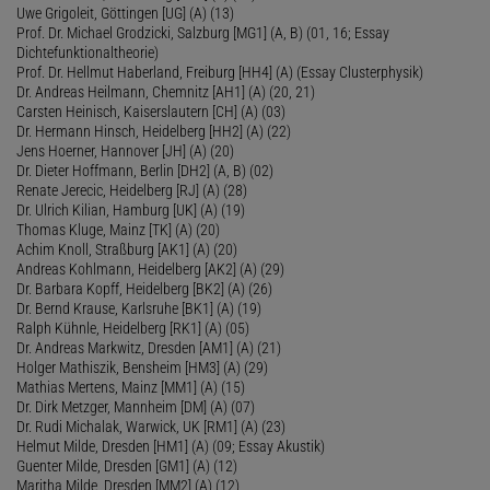
Uwe Grigoleit, Göttingen [UG] (A) (13)
Prof. Dr. Michael Grodzicki, Salzburg [MG1] (A, B) (01, 16; Essay
Dichtefunktionaltheorie)
Prof. Dr. Hellmut Haberland, Freiburg [HH4] (A) (Essay Clusterphysik)
Dr. Andreas Heilmann, Chemnitz [AH1] (A) (20, 21)
Carsten Heinisch, Kaiserslautern [CH] (A) (03)
Dr. Hermann Hinsch, Heidelberg [HH2] (A) (22)
Jens Hoerner, Hannover [JH] (A) (20)
Dr. Dieter Hoffmann, Berlin [DH2] (A, B) (02)
Renate Jerecic, Heidelberg [RJ] (A) (28)
Dr. Ulrich Kilian, Hamburg [UK] (A) (19)
Thomas Kluge, Mainz [TK] (A) (20)
Achim Knoll, Straßburg [AK1] (A) (20)
Andreas Kohlmann, Heidelberg [AK2] (A) (29)
Dr. Barbara Kopff, Heidelberg [BK2] (A) (26)
Dr. Bernd Krause, Karlsruhe [BK1] (A) (19)
Ralph Kühnle, Heidelberg [RK1] (A) (05)
Dr. Andreas Markwitz, Dresden [AM1] (A) (21)
Holger Mathiszik, Bensheim [HM3] (A) (29)
Mathias Mertens, Mainz [MM1] (A) (15)
Dr. Dirk Metzger, Mannheim [DM] (A) (07)
Dr. Rudi Michalak, Warwick, UK [RM1] (A) (23)
Helmut Milde, Dresden [HM1] (A) (09; Essay Akustik)
Guenter Milde, Dresden [GM1] (A) (12)
Maritha Milde, Dresden [MM2] (A) (12)