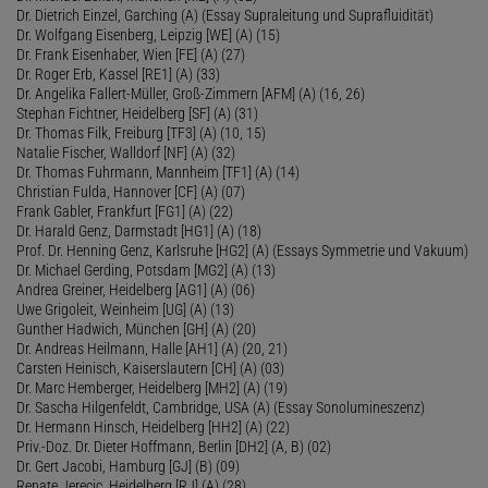
Dr. Dietrich Einzel, Garching (A) (Essay Supraleitung und Suprafluidität)
Dr. Wolfgang Eisenberg, Leipzig [WE] (A) (15)
Dr. Frank Eisenhaber, Wien [FE] (A) (27)
Dr. Roger Erb, Kassel [RE1] (A) (33)
Dr. Angelika Fallert-Müller, Groß-Zimmern [AFM] (A) (16, 26)
Stephan Fichtner, Heidelberg [SF] (A) (31)
Dr. Thomas Filk, Freiburg [TF3] (A) (10, 15)
Natalie Fischer, Walldorf [NF] (A) (32)
Dr. Thomas Fuhrmann, Mannheim [TF1] (A) (14)
Christian Fulda, Hannover [CF] (A) (07)
Frank Gabler, Frankfurt [FG1] (A) (22)
Dr. Harald Genz, Darmstadt [HG1] (A) (18)
Prof. Dr. Henning Genz, Karlsruhe [HG2] (A) (Essays Symmetrie und Vakuum)
Dr. Michael Gerding, Potsdam [MG2] (A) (13)
Andrea Greiner, Heidelberg [AG1] (A) (06)
Uwe Grigoleit, Weinheim [UG] (A) (13)
Gunther Hadwich, München [GH] (A) (20)
Dr. Andreas Heilmann, Halle [AH1] (A) (20, 21)
Carsten Heinisch, Kaiserslautern [CH] (A) (03)
Dr. Marc Hemberger, Heidelberg [MH2] (A) (19)
Dr. Sascha Hilgenfeldt, Cambridge, USA (A) (Essay Sonolumineszenz)
Dr. Hermann Hinsch, Heidelberg [HH2] (A) (22)
Priv.-Doz. Dr. Dieter Hoffmann, Berlin [DH2] (A, B) (02)
Dr. Gert Jacobi, Hamburg [GJ] (B) (09)
Renate Jerecic, Heidelberg [RJ] (A) (28)