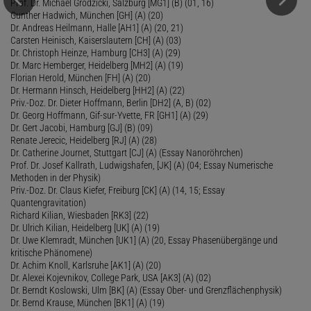
Prof. Dr. Michael Grodzicki, Salzburg [MG1] (B) (01, 16)
Gunther Hadwich, München [GH] (A) (20)
Dr. Andreas Heilmann, Halle [AH1] (A) (20, 21)
Carsten Heinisch, Kaiserslautern [CH] (A) (03)
Dr. Christoph Heinze, Hamburg [CH3] (A) (29)
Dr. Marc Hemberger, Heidelberg [MH2] (A) (19)
Florian Herold, München [FH] (A) (20)
Dr. Hermann Hinsch, Heidelberg [HH2] (A) (22)
Priv.-Doz. Dr. Dieter Hoffmann, Berlin [DH2] (A, B) (02)
Dr. Georg Hoffmann, Gif-sur-Yvette, FR [GH1] (A) (29)
Dr. Gert Jacobi, Hamburg [GJ] (B) (09)
Renate Jerecic, Heidelberg [RJ] (A) (28)
Dr. Catherine Journet, Stuttgart [CJ] (A) (Essay Nanoröhrchen)
Prof. Dr. Josef Kallrath, Ludwigshafen, [JK] (A) (04; Essay Numerische
Methoden in der Physik)
Priv.-Doz. Dr. Claus Kiefer, Freiburg [CK] (A) (14, 15; Essay
Quantengravitation)
Richard Kilian, Wiesbaden [RK3] (22)
Dr. Ulrich Kilian, Heidelberg [UK] (A) (19)
Dr. Uwe Klemradt, München [UK1] (A) (20, Essay Phasenübergänge und
kritische Phänomene)
Dr. Achim Knoll, Karlsruhe [AK1] (A) (20)
Dr. Alexei Kojevnikov, College Park, USA [AK3] (A) (02)
Dr. Berndt Koslowski, Ulm [BK] (A) (Essay Ober- und Grenzflächenphysik)
Dr. Bernd Krause, München [BK1] (A) (19)