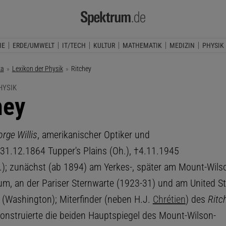
IE
ERDE/UMWELT
IT/TECH
KULTUR
MATHEMATIK
MEDIZIN
PHYSIK
ka
Lexikon der Physik
Aktuelle Seite:
Ritchey
HYSIK
hey
rge Willis
, amerikanischer Optiker und
31.12.1864 Tupper's Plains (Oh.), †4.11.1945
f.); zunächst (ab 1894) am Yerkes-, später am Mount-Wils
um, an der Pariser Sternwarte (1923-31) und am United St
 (Washington); Miterfinder (neben H.J.
Chrétien
) des
Ritc
konstruierte die beiden Hauptspiegel des Mount-Wilson-