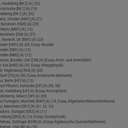
, Heidelberg [BK2] (A) (26)
 Karlsruhe [BK1] (A) (19)
delberg [RK1] (A) (05)
itz, Dresden [AM1] (A) (21)
, Bensheim [HM3] (A) (29)
 Mainz [MM1] (A) (15)
 Mannheim [DM] (A) (07)
, Warwick, UK [RM1] (A) (23)
sden [HM1] (A) (09; Essay Akustik)
esden [GM1] (A) (12)
esden [MM2] (A) (12)
onroe, Boulder, USA [CM] (A) (Essay Atom- und Ionenfallen)
r, Kiel [AM2] (A) (33; Essay Alltagsphysik)
le, Regensburg [NN] (A) (05)
Genf [TO] (A) (06; Essay Analytische Mechanik)
ul, Berlin [HP] (A) (13)
tof Pflumm, Karlsruhe [CP] (A) (06, 08)
Platt, Heidelberg [UP] (A) (Essay Atmosphäre)
 Monterrey, Mexico [OP] (A) (30)
as Puntigam, München [RAP] (A) (14; Essay Allgemeine Relativitätstheorie)
s, Mannheim [GR1] (A) (01, 02, 32)
Radons, Stuttgart [GR2] (A) (11)
Freiburg [OR2] (A) (16; Essay Clusterphysik)
Rehren, Göttingen [KHR] (A) (Essay Algebraische Quantenfeldtheorie)
hattan, USA [IR] (A) (16)