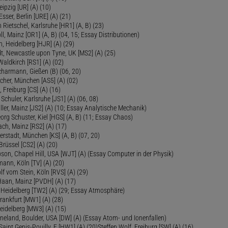
eipzig [UR] (A) (10)
sser, Berlin [URE] (A) (21)
 Rietschel, Karlsruhe [HR1] (A, B) (23)
oll, Mainz [OR1] (A, B) (04, 15; Essay Distributionen)
, Heidelberg [HJR] (A) (29)
dt, Newcastle upon Tyne, UK [MS2] (A) (25)
aldkirch [RS1] (A) (02)
Scharmann, Gießen (B) (06, 20)
cher, München [AS5] (A) (02)
 Freiburg [CS] (A) (16)
Schuler, Karlsruhe [JS1] (A) (06, 08)
ler, Mainz [JS2] (A) (10; Essay Analytische Mechanik)
eorg Schuster, Kiel [HGS] (A, B) (11; Essay Chaos)
ch, Mainz [RS2] (A) (17)
ierstadt, München [KS] (A, B) (07, 20)
Brüssel [CS2] (A) (20)
son, Chapel Hill, USA [WJT] (A) (Essay Computer in der Physik)
ann, Köln [TV] (A) (20)
lf vom Stein, Köln [RVS] (A) (29)
Haan, Mainz [PVDH] (A) (17)
eidelberg [TW2] (A) (29; Essay Atmosphäre)
rankfurt [MW1] (A) (28)
idelberg [MW3] (A) (15)
ineland, Boulder, USA [DW] (A) (Essay Atom- und Ionenfallen)
Saint Genis-Pouilly, F [HW1] (A) (20)Steffen Wolf, Freiburg [SW] (A) (16)