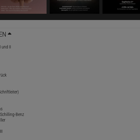
EN
 und II
rück
chriftleiter)
ns
Schilling-Benz
ller
II