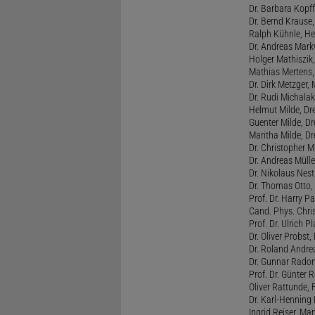
Dr. Barbara Kopff
Dr. Bernd Krause,
Ralph Kühnle, Hei
Dr. Andreas Markw
Holger Mathiszik
Mathias Mertens,
Dr. Dirk Metzger,
Dr. Rudi Michalak
Helmut Milde, Dre
Guenter Milde, Dr
Maritha Milde, Dr
Dr. Christopher M
Dr. Andreas Mülle
Dr. Nikolaus Nest
Dr. Thomas Otto, 
Prof. Dr. Harry Pa
Cand. Phys. Chris
Prof. Dr. Ulrich 
Dr. Oliver Probst,
Dr. Roland Andre
Dr. Gunnar Radon
Prof. Dr. Günter 
Oliver Rattunde, 
Dr. Karl-Henning 
Ingrid Reiser, Man