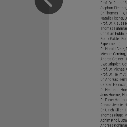
Prof. Dr. Rudolf F
Stephan Fichtner,
Dr. Thomas Filk, F
Natalie Fischer, 
Prof. Dr. Klaus 
Thomas Fuhrmann,
Christian Fulda, 
Frank Gabler, Fr
Experimente)
Dr. Harald Genz, 
Michael Gerding,
Andrea Greiner, H
Uwe Grigoleit, Göt
Prof. Dr. Michael
Prof. Dr. Hellmut
Dr. Andreas Heil
Carsten Heinisch,
Dr. Hermann Hins
Jens Hoerner, Han
Dr. Dieter Hoffman
Renate Jerecic, H
Dr. Ulrich Kilian,
Thomas Kluge, Ma
Achim Knoll, Stra
Andreas Kohlmann