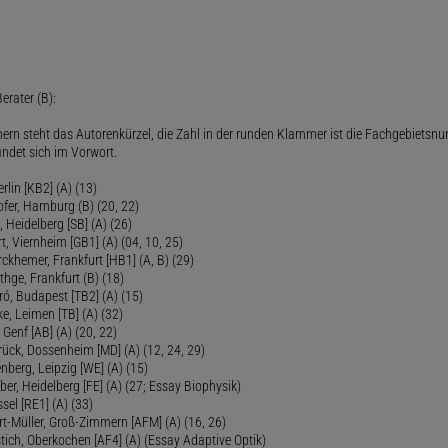
erater (B):
ern steht das Autorenkürzel, die Zahl in der runden Klammer ist die Fachgebietsnu
indet sich im Vorwort.
lin [KB2] (A) (13)
ofer, Hamburg (B) (20, 22)
Heidelberg [SB] (A) (26)
t, Viernheim [GB1] (A) (04, 10, 25)
rckhemer, Frankfurt [HB1] (A, B) (29)
thge, Frankfurt (B) (18)
ró, Budapest [TB2] (A) (15)
e, Leimen [TB] (A) (32)
Genf [AB] (A) (20, 22)
rück, Dossenheim [MD] (A) (12, 24, 29)
nberg, Leipzig [WE] (A) (15)
ber, Heidelberg [FE] (A) (27; Essay Biophysik)
sel [RE1] (A) (33)
ert-Müller, Groß-Zimmern [AFM] (A) (16, 26)
tich, Oberkochen [AF4] (A) (Essay Adaptive Optik)