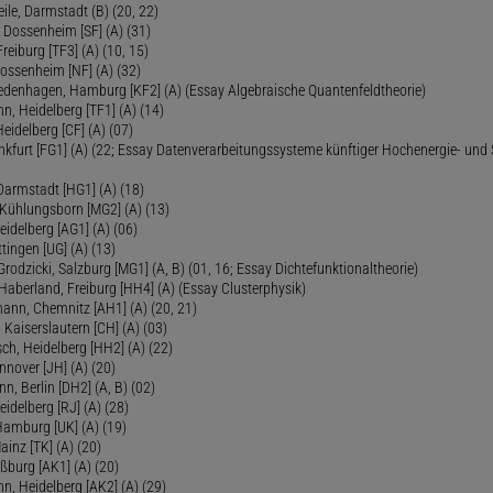
eile, Darmstadt (B) (20, 22)
 Dossenheim [SF] (A) (31)
reiburg [TF3] (A) (10, 15)
Dossenheim [NF] (A) (32)
Fredenhagen, Hamburg [KF2] (A) (Essay Algebraische Quantenfeldtheorie)
 Heidelberg [TF1] (A) (14)
Heidelberg [CF] (A) (07)
ankfurt [FG1] (A) (22; Essay Datenverarbeitungssysteme künftiger Hochenergie- und
Darmstadt [HG1] (A) (18)
 Kühlungsborn [MG2] (A) (13)
eidelberg [AG1] (A) (06)
tingen [UG] (A) (13)
 Grodzicki, Salzburg [MG1] (A, B) (01, 16; Essay Dichtefunktionaltheorie)
 Haberland, Freiburg [HH4] (A) (Essay Clusterphysik)
mann, Chemnitz [AH1] (A) (20, 21)
 Kaiserslautern [CH] (A) (03)
ch, Heidelberg [HH2] (A) (22)
nover [JH] (A) (20)
n, Berlin [DH2] (A, B) (02)
eidelberg [RJ] (A) (28)
 Hamburg [UK] (A) (19)
inz [TK] (A) (20)
ßburg [AK1] (A) (20)
, Heidelberg [AK2] (A) (29)