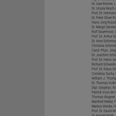
Dr. Uwe Renner, L
Dr. Ursula Resch-E
Prof. Dr. Hermann
Dr. Peter Oliver R
Hans-Jörg Rutsch
Dr. Margit Sarste
Rolf Sauermost, W
Prof. Dr. Arthur 
Dr. Arne Schirrma
Christina Schmitt,
Cand. Phys. Jörg 
Dr. Joachim Schül
Prof. Dr. Heinz-G
Richard Schwalba
Prof. Dr. Klaus St
Cornelius Suchy, 
William J. Thomp
Dr. Thomas Volkm
Dipl.-Geophys. Ro
Patrick Voss-de 
Thomas Wagner, H
Manfred Weber, F
Markus Wenke, He
Prof. Dr. David W
Dr. Harald Wirth, 