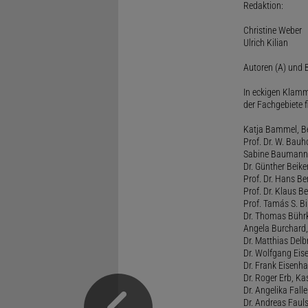
Redaktion:
Christine Weber
Ulrich Kilian
Autoren (A) und B
In eckigen Klamm
der Fachgebiete f
Katja Bammel, Ber
Prof. Dr. W. Bauh
Sabine Baumann, 
Dr. Günther Beiker
Prof. Dr. Hans Be
Prof. Dr. Klaus Be
Prof. Tamás S. Bi
Dr. Thomas Bührk
Angela Burchard, 
Dr. Matthias Delb
Dr. Wolfgang Eise
Dr. Frank Eisenha
Dr. Roger Erb, Kas
Dr. Angelika Fall
Dr. Andreas Fauls