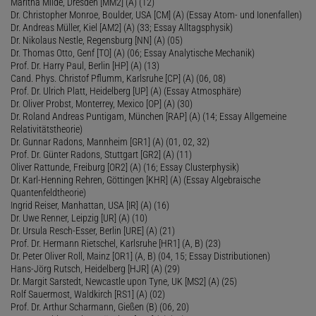
Maritha Milde, Dresden [MM2] (A) (12)
Dr. Christopher Monroe, Boulder, USA [CM] (A) (Essay Atom- und Ionenfallen)
Dr. Andreas Müller, Kiel [AM2] (A) (33; Essay Alltagsphysik)
Dr. Nikolaus Nestle, Regensburg [NN] (A) (05)
Dr. Thomas Otto, Genf [TO] (A) (06; Essay Analytische Mechanik)
Prof. Dr. Harry Paul, Berlin [HP] (A) (13)
Cand. Phys. Christof Pflumm, Karlsruhe [CP] (A) (06, 08)
Prof. Dr. Ulrich Platt, Heidelberg [UP] (A) (Essay Atmosphäre)
Dr. Oliver Probst, Monterrey, Mexico [OP] (A) (30)
Dr. Roland Andreas Puntigam, München [RAP] (A) (14; Essay Allgemeine
Relativitätstheorie)
Dr. Gunnar Radons, Mannheim [GR1] (A) (01, 02, 32)
Prof. Dr. Günter Radons, Stuttgart [GR2] (A) (11)
Oliver Rattunde, Freiburg [OR2] (A) (16; Essay Clusterphysik)
Dr. Karl-Henning Rehren, Göttingen [KHR] (A) (Essay Algebraische
Quantenfeldtheorie)
Ingrid Reiser, Manhattan, USA [IR] (A) (16)
Dr. Uwe Renner, Leipzig [UR] (A) (10)
Dr. Ursula Resch-Esser, Berlin [URE] (A) (21)
Prof. Dr. Hermann Rietschel, Karlsruhe [HR1] (A, B) (23)
Dr. Peter Oliver Roll, Mainz [OR1] (A, B) (04, 15; Essay Distributionen)
Hans-Jörg Rutsch, Heidelberg [HJR] (A) (29)
Dr. Margit Sarstedt, Newcastle upon Tyne, UK [MS2] (A) (25)
Rolf Sauermost, Waldkirch [RS1] (A) (02)
Prof. Dr. Arthur Scharmann, Gießen (B) (06, 20)