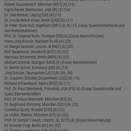
Robert Raussendorf, München [RR1] (A) (19)
Ingrid Reiser, Manhattan, USA [IR] (A) (16)
Dr. Uwe Renner, Leipzig [UR] (A) (10)
Dr. Ursula Resch-Esser, Berlin [URE] (A) (21)
Dr. Peter Oliver Roll, Ingelheim [OR1] (A, B) (15; Essay Quantenmechanik und
ihre Interpretationen)
Prof. Dr. Siegmar Roth, Stuttgart [SR] (A) (Essay Nanoröhrchen)
Hans-Jörg Rutsch, Walldorf [HJR] (A) (29)
Dr. Margit Sarstedt, Leuven, B [MS2] (A) (25)
Rolf Sauermost, Waldkirch [RS1] (A) (02)
Matthias Schemmel, Berlin [MS4] (A) (02)
Michael Schmid, Stuttgart [MS5] (A) (Essay Nanoröhrchen)
Dr. Martin Schön, Konstanz [MS] (A) (14)
Jörg Schuler, Taunusstein [JS1] (A) (06, 08)
Dr. Joachim Schüller, Dossenheim [JS2] (A) (10)
Richard Schwalbach, Mainz [RS2] (A) (17)
Prof. Dr. Paul Steinhardt, Princeton, USA [PS] (A) (Essay Quasikristalle und
Quasi-Elementarzellen)
Prof. Dr. Klaus Stierstadt, München [KS] (B)
Dr. Siegmund Stintzing, München [SS1] (A) (22)
Cornelius Suchy, Brüssel [CS2] (A) (20)
Dr. Volker Theileis, München [VT] (A) (20)
Prof. Dr. Gerald 't Hooft, Utrecht, NL [GT2] (A) (Essay Renormierung)
Dr. Annette Vogt, Berlin [AV] (A) (02)
Dr. Thomas Volkmann, Köln [TV] (A) (20)