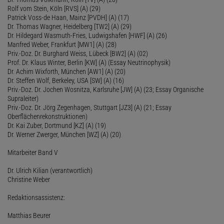
Rolf vom Stein, Köln [RVS] (A) (29)
Patrick Voss-de Haan, Mainz [PVDH] (A) (17)
Dr. Thomas Wagner, Heidelberg [TW2] (A) (29)
Dr. Hildegard Wasmuth-Fries, Ludwigshafen [HWF] (A) (26)
Manfred Weber, Frankfurt [MW1] (A) (28)
Priv.-Doz. Dr. Burghard Weiss, Lübeck [BW2] (A) (02)
Prof. Dr. Klaus Winter, Berlin [KW] (A) (Essay Neutrinophysik)
Dr. Achim Wixforth, München [AW1] (A) (20)
Dr. Steffen Wolf, Berkeley, USA [SW] (A) (16)
Priv.-Doz. Dr. Jochen Wosnitza, Karlsruhe [JW] (A) (23; Essay Organische
Supraleiter)
Priv.-Doz. Dr. Jörg Zegenhagen, Stuttgart [JZ3] (A) (21; Essay
Oberflächenrekonstruktionen)
Dr. Kai Zuber, Dortmund [KZ] (A) (19)
Dr. Werner Zwerger, München [WZ] (A) (20)
Mitarbeiter Band V
Dr. Ulrich Kilian (verantwortlich)
Christine Weber
Redaktionsassistenz:
Matthias Beurer