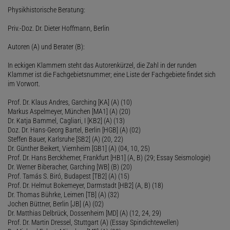
Physikhistorische Beratung:
Priv.-Doz. Dr. Dieter Hoffmann, Berlin
Autoren (A) und Berater (B):
In eckigen Klammern steht das Autorenkürzel, die Zahl in der runden
Klammer ist die Fachgebietsnummer; eine Liste der Fachgebiete findet sich
im Vorwort.
Prof. Dr. Klaus Andres, Garching [KA] (A) (10)
Markus Aspelmeyer, München [MA1] (A) (20)
Dr. Katja Bammel, Cagliari, I [KB2] (A) (13)
Doz. Dr. Hans-Georg Bartel, Berlin [HGB] (A) (02)
Steffen Bauer, Karlsruhe [SB2] (A) (20, 22)
Dr. Günther Beikert, Viernheim [GB1] (A) (04, 10, 25)
Prof. Dr. Hans Berckhemer, Frankfurt [HB1] (A, B) (29; Essay Seismologie)
Dr. Werner Biberacher, Garching [WB] (B) (20)
Prof. Tamás S. Biró, Budapest [TB2] (A) (15)
Prof. Dr. Helmut Bokemeyer, Darmstadt [HB2] (A, B) (18)
Dr. Thomas Bührke, Leimen [TB] (A) (32)
Jochen Büttner, Berlin [JB] (A) (02)
Dr. Matthias Delbrück, Dossenheim [MD] (A) (12, 24, 29)
Prof. Dr. Martin Dressel, Stuttgart (A) (Essay Spindichtewellen)