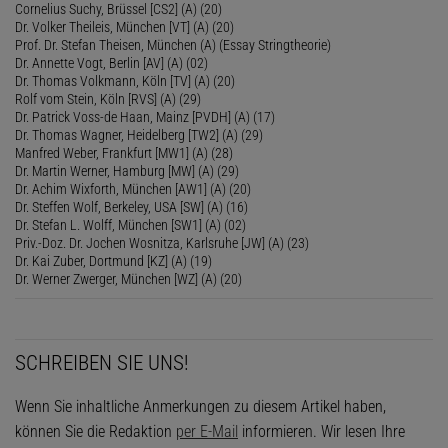
Cornelius Suchy, Brüssel [CS2] (A) (20)
Dr. Volker Theileis, München [VT] (A) (20)
Prof. Dr. Stefan Theisen, München (A) (Essay Stringtheorie)
Dr. Annette Vogt, Berlin [AV] (A) (02)
Dr. Thomas Volkmann, Köln [TV] (A) (20)
Rolf vom Stein, Köln [RVS] (A) (29)
Dr. Patrick Voss-de Haan, Mainz [PVDH] (A) (17)
Dr. Thomas Wagner, Heidelberg [TW2] (A) (29)
Manfred Weber, Frankfurt [MW1] (A) (28)
Dr. Martin Werner, Hamburg [MW] (A) (29)
Dr. Achim Wixforth, München [AW1] (A) (20)
Dr. Steffen Wolf, Berkeley, USA [SW] (A) (16)
Dr. Stefan L. Wolff, München [SW1] (A) (02)
Priv.-Doz. Dr. Jochen Wosnitza, Karlsruhe [JW] (A) (23)
Dr. Kai Zuber, Dortmund [KZ] (A) (19)
Dr. Werner Zwerger, München [WZ] (A) (20)
SCHREIBEN SIE UNS!
Wenn Sie inhaltliche Anmerkungen zu diesem Artikel haben,
können Sie die Redaktion
per E-Mail
informieren. Wir lesen Ihre