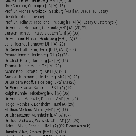
Andrea Greiner, Heidelberg [AG1] (A) (06)
Uwe Grigoleit, Göttingen [UG] (A) (13)
Prof. Dr. Michael Grodzicki, Salzburg [MG1] (A, B) (01, 16; Essay
Dichtefunktionaltheorie)
Prof. Dr. Hellmut Haberland, Freiburg [HH4] (A) (Essay Clusterphysik)
Dr. Andreas Heilmann, Chemnitz [AH1] (A) (20, 21)
Carsten Heinisch, Kaiserslautern [CH] (A) (03)
Dr. Hermann Hinsch, Heidelberg [HH2] (A) (22)
Jens Hoerner, Hannover [JH] (A) (20)
Dr. Dieter Hoffmann, Berlin [DH2] (A, B) (02)
Renate Jerecic, Heidelberg [RJ] (A) (28)
Dr. Ulrich Kilian, Hamburg [UK] (A) (19)
Thomas Kluge, Mainz [TK] (A) (20)
Achim Knoll, Straßburg [AK1] (A) (20)
Andreas Kohlmann, Heidelberg [AK2] (A) (29)
Dr. Barbara Kopff, Heidelberg [BK2] (A) (26)
Dr. Bernd Krause, Karlsruhe [BK1] (A) (19)
Ralph Kühnle, Heidelberg [RK1] (A) (05)
Dr. Andreas Markwitz, Dresden [AM1] (A) (21)
Holger Mathiszik, Bensheim [HM3] (A) (29)
Mathias Mertens, Mainz [MM1] (A) (15)
Dr. Dirk Metzger, Mannheim [DM] (A) (07)
Dr. Rudi Michalak, Warwick, UK [RM1] (A) (23)
Helmut Milde, Dresden [HM1] (A) (09; Essay Akustik)
Guenter Milde, Dresden [GM1] (A) (12)