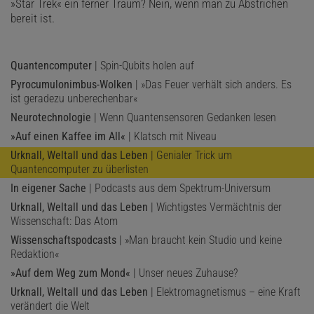
»Star Trek« ein ferner Traum? Nein, wenn man zu Abstrichen
bereit ist.
Quantencomputer
| Spin-Qubits holen auf
Pyrocumulonimbus-Wolken
| »Das Feuer verhält sich anders. Es
ist geradezu unberechenbar«
Neurotechnologie
| Wenn Quantensensoren Gedanken lesen
»Auf einen Kaffee im All«
| Klatsch mit Niveau
Urknall, Weltall und das Leben
| Genialer Trick um
Quantencomputer zu überlisten
In eigener Sache
| Podcasts aus dem Spektrum-Universum
Urknall, Weltall und das Leben
| Wichtigstes Vermächtnis der
Wissenschaft: Das Atom
Wissenschaftspodcasts
| »Man braucht kein Studio und keine
Redaktion«
»Auf dem Weg zum Mond«
| Unser neues Zuhause?
Urknall, Weltall und das Leben
| Elektromagnetismus – eine Kraft
verändert die Welt