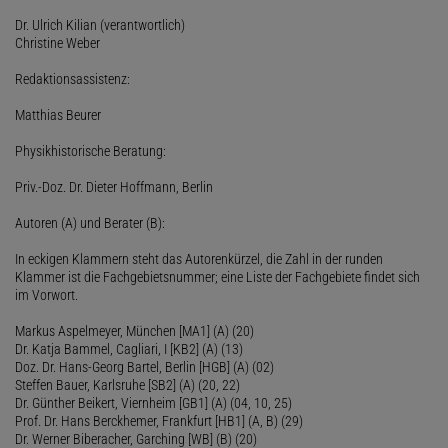
Dr. Ulrich Kilian (verantwortlich)
Christine Weber
Redaktionsassistenz:
Matthias Beurer
Physikhistorische Beratung:
Priv.-Doz. Dr. Dieter Hoffmann, Berlin
Autoren (A) und Berater (B):
In eckigen Klammern steht das Autorenkürzel, die Zahl in der runden
Klammer ist die Fachgebietsnummer; eine Liste der Fachgebiete findet sich
im Vorwort.
Markus Aspelmeyer, München [MA1] (A) (20)
Dr. Katja Bammel, Cagliari, I [KB2] (A) (13)
Doz. Dr. Hans-Georg Bartel, Berlin [HGB] (A) (02)
Steffen Bauer, Karlsruhe [SB2] (A) (20, 22)
Dr. Günther Beikert, Viernheim [GB1] (A) (04, 10, 25)
Prof. Dr. Hans Berckhemer, Frankfurt [HB1] (A, B) (29)
Dr. Werner Biberacher, Garching [WB] (B) (20)