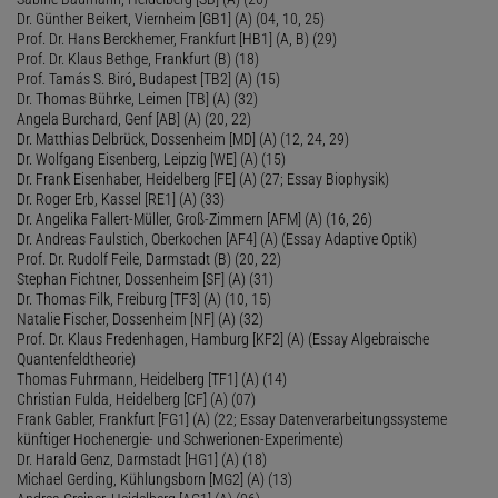
Dr. Günther Beikert, Viernheim [GB1] (A) (04, 10, 25)
Prof. Dr. Hans Berckhemer, Frankfurt [HB1] (A, B) (29)
Prof. Dr. Klaus Bethge, Frankfurt (B) (18)
Prof. Tamás S. Biró, Budapest [TB2] (A) (15)
Dr. Thomas Bührke, Leimen [TB] (A) (32)
Angela Burchard, Genf [AB] (A) (20, 22)
Dr. Matthias Delbrück, Dossenheim [MD] (A) (12, 24, 29)
Dr. Wolfgang Eisenberg, Leipzig [WE] (A) (15)
Dr. Frank Eisenhaber, Heidelberg [FE] (A) (27; Essay Biophysik)
Dr. Roger Erb, Kassel [RE1] (A) (33)
Dr. Angelika Fallert-Müller, Groß-Zimmern [AFM] (A) (16, 26)
Dr. Andreas Faulstich, Oberkochen [AF4] (A) (Essay Adaptive Optik)
Prof. Dr. Rudolf Feile, Darmstadt (B) (20, 22)
Stephan Fichtner, Dossenheim [SF] (A) (31)
Dr. Thomas Filk, Freiburg [TF3] (A) (10, 15)
Natalie Fischer, Dossenheim [NF] (A) (32)
Prof. Dr. Klaus Fredenhagen, Hamburg [KF2] (A) (Essay Algebraische
Quantenfeldtheorie)
Thomas Fuhrmann, Heidelberg [TF1] (A) (14)
Christian Fulda, Heidelberg [CF] (A) (07)
Frank Gabler, Frankfurt [FG1] (A) (22; Essay Datenverarbeitungssysteme
künftiger Hochenergie- und Schwerionen-Experimente)
Dr. Harald Genz, Darmstadt [HG1] (A) (18)
Michael Gerding, Kühlungsborn [MG2] (A) (13)