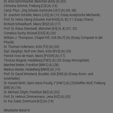
Dr. Arne Schirrmacher, München [AS5] (A) (02)
Christina Schmitt, Freiburg [CS] (A) (16)
Cand. Phys. Jörg Schuler, Karlsruhe [JS1] (A) (06, 08)
Dr. Joachim Schüller, Mainz [JS2] (A) (10; Essay Analytische Mechanik)
Prof. Dr. Heinz-Georg Schuster, Kiel [HGS] (A, B) (11; Essay Chaos)
Richard Schwalbach, Mainz [RS2] (A) (17)
Prof. Dr. Klaus Stierstadt, München [KS] (A, B) (07, 20)
Cornelius Suchy, Brüssel [CS2] (A) (20)
William J. Thompson, Chapel Hill, USA [WJT] (A) (Essay Computer in der
Physik)
Dr. Thomas Volkmann, Köln [TV] (A) (20)
Dipl.-Geophys. Rolf vom Stein, Köln [RVS] (A) (29)
Patrick Voss-de Haan, Mainz [PVDH] (A) (17)
Thomas Wagner, Heidelberg [TW2] (A) (29; Essay Atmosphäre)
Manfred Weber, Frankfurt [MW1] (A) (28)
Markus Wenke, Heidelberg [MW3] (A) (15)
Prof. Dr. David Wineland, Boulder, USA [DW] (A) (Essay Atom- und
Ionenfallen)
Dr. Harald Wirth, Saint Genis-Pouilly, F [HW1] (A) (20)Steffen Wolf, Freiburg
[SW] (A) (16)
Dr. Michael Zillgitt, Frankfurt [MZ] (A) (02)
Prof. Dr. Helmut Zimmermann, Jena [HZ] (A) (32)
Dr. Kai Zuber, Dortmund [KZ] (A) (19)
Mitarbeiter Band IV