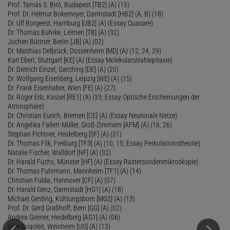
Prof. Tamás S. Biró, Budapest [TB2] (A) (15)
Prof. Dr. Helmut Bokemeyer, Darmstadt [HB2] (A, B) (18)
Dr. Ulf Borgeest, Hamburg [UB2] (A) (Essay Quasare)
Dr. Thomas Bührke, Leimen [TB] (A) (32)
Jochen Büttner, Berlin [JB] (A) (02)
Dr. Matthias Delbrück, Dossenheim [MD] (A) (12, 24, 29)
Karl Eberl, Stuttgart [KE] (A) (Essay Molekularstrahlepitaxie)
Dr. Dietrich Einzel, Garching [DE] (A) (20)
Dr. Wolfgang Eisenberg, Leipzig [WE] (A) (15)
Dr. Frank Eisenhaber, Wien [FE] (A) (27)
Dr. Roger Erb, Kassel [RE1] (A) (33; Essay Optische Erscheinungen der
Atmosphäre)
Dr. Christian Eurich, Bremen [CE] (A) (Essay Neuronale Netze)
Dr. Angelika Fallert-Müller, Groß-Zimmern [AFM] (A) (16, 26)
Stephan Fichtner, Heidelberg [SF] (A) (31)
Dr. Thomas Filk, Freiburg [TF3] (A) (10, 15; Essay Perkolationstheorie)
Natalie Fischer, Walldorf [NF] (A) (32)
Dr. Harald Fuchs, Münster [HF] (A) (Essay Rastersondenmikroskopie)
Dr. Thomas Fuhrmann, Mannheim [TF1] (A) (14)
Christian Fulda, Hannover [CF] (A) (07)
Dr. Harald Genz, Darmstadt [HG1] (A) (18)
Michael Gerding, Kühlungsborn [MG2] (A) (13)
Prof. Dr. Gerd Graßhoff, Bern [GG] (A) (02)
Andrea Greiner, Heidelberg [AG1] (A) (06)
Uwe Grigoleit, Weinheim [UG] (A) (13)