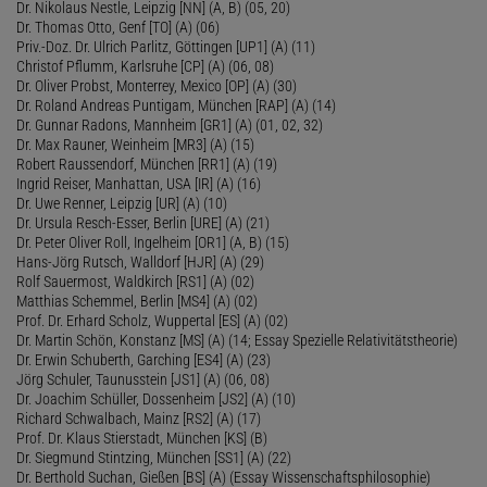
Dr. Nikolaus Nestle, Leipzig [NN] (A, B) (05, 20)
Dr. Thomas Otto, Genf [TO] (A) (06)
Priv.-Doz. Dr. Ulrich Parlitz, Göttingen [UP1] (A) (11)
Christof Pflumm, Karlsruhe [CP] (A) (06, 08)
Dr. Oliver Probst, Monterrey, Mexico [OP] (A) (30)
Dr. Roland Andreas Puntigam, München [RAP] (A) (14)
Dr. Gunnar Radons, Mannheim [GR1] (A) (01, 02, 32)
Dr. Max Rauner, Weinheim [MR3] (A) (15)
Robert Raussendorf, München [RR1] (A) (19)
Ingrid Reiser, Manhattan, USA [IR] (A) (16)
Dr. Uwe Renner, Leipzig [UR] (A) (10)
Dr. Ursula Resch-Esser, Berlin [URE] (A) (21)
Dr. Peter Oliver Roll, Ingelheim [OR1] (A, B) (15)
Hans-Jörg Rutsch, Walldorf [HJR] (A) (29)
Rolf Sauermost, Waldkirch [RS1] (A) (02)
Matthias Schemmel, Berlin [MS4] (A) (02)
Prof. Dr. Erhard Scholz, Wuppertal [ES] (A) (02)
Dr. Martin Schön, Konstanz [MS] (A) (14; Essay Spezielle Relativitätstheorie)
Dr. Erwin Schuberth, Garching [ES4] (A) (23)
Jörg Schuler, Taunusstein [JS1] (A) (06, 08)
Dr. Joachim Schüller, Dossenheim [JS2] (A) (10)
Richard Schwalbach, Mainz [RS2] (A) (17)
Prof. Dr. Klaus Stierstadt, München [KS] (B)
Dr. Siegmund Stintzing, München [SS1] (A) (22)
Dr. Berthold Suchan, Gießen [BS] (A) (Essay Wissenschaftsphilosophie)