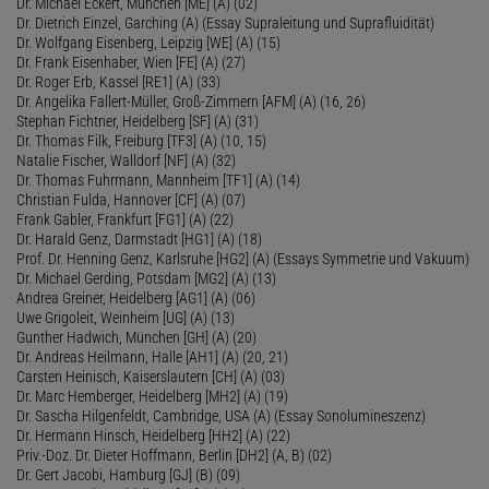
Dr. Michael Eckert, München [ME] (A) (02)
Dr. Dietrich Einzel, Garching (A) (Essay Supraleitung und Suprafluidität)
Dr. Wolfgang Eisenberg, Leipzig [WE] (A) (15)
Dr. Frank Eisenhaber, Wien [FE] (A) (27)
Dr. Roger Erb, Kassel [RE1] (A) (33)
Dr. Angelika Fallert-Müller, Groß-Zimmern [AFM] (A) (16, 26)
Stephan Fichtner, Heidelberg [SF] (A) (31)
Dr. Thomas Filk, Freiburg [TF3] (A) (10, 15)
Natalie Fischer, Walldorf [NF] (A) (32)
Dr. Thomas Fuhrmann, Mannheim [TF1] (A) (14)
Christian Fulda, Hannover [CF] (A) (07)
Frank Gabler, Frankfurt [FG1] (A) (22)
Dr. Harald Genz, Darmstadt [HG1] (A) (18)
Prof. Dr. Henning Genz, Karlsruhe [HG2] (A) (Essays Symmetrie und Vakuum)
Dr. Michael Gerding, Potsdam [MG2] (A) (13)
Andrea Greiner, Heidelberg [AG1] (A) (06)
Uwe Grigoleit, Weinheim [UG] (A) (13)
Gunther Hadwich, München [GH] (A) (20)
Dr. Andreas Heilmann, Halle [AH1] (A) (20, 21)
Carsten Heinisch, Kaiserslautern [CH] (A) (03)
Dr. Marc Hemberger, Heidelberg [MH2] (A) (19)
Dr. Sascha Hilgenfeldt, Cambridge, USA (A) (Essay Sonolumineszenz)
Dr. Hermann Hinsch, Heidelberg [HH2] (A) (22)
Priv.-Doz. Dr. Dieter Hoffmann, Berlin [DH2] (A, B) (02)
Dr. Gert Jacobi, Hamburg [GJ] (B) (09)