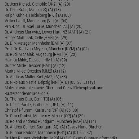
Dr. Jens Kreisel, Grenoble [JK2] (A) (20)
Dr. Gero Kube, Mainz [GK] (A) (18)
Ralph Kühnle, Heidelberg [RK1] (A) (05)
Volker Lauff, Magdeburg [VL] (A) (04)
Priv.-Doz. Dr. Axel Lorke, München [AL] (A) (20)
Dr. Andreas Markwitz, Lower Hutt, NZ [AM1] (A) (21)
Holger Mathiszik, Celle [HM3] (A) (29)
Dr. Dirk Metzger, Mannheim [DM] (A) (07)
Prof. Dr. Karl von Meyenn, München [KVM] (A) (02)
Dr. Rudi Michalak, Augsburg [RM1] (A) (23)
Helmut Milde, Dresden [HM1] (A) (09)
Günter Milde, Dresden [GM1] (A) (12)
Marita Milde, Dresden [MM2] (A) (12)
Dr. Andreas Müller, Kiel [AM2] (A) (33)
Dr. Nikolaus Nestle, Leipzig [NN] (A, B) (05, 20; Essays
Molekularstrahlepitaxie, Ober- und Grenzflächenphysik und
Rastersondenmikroskopie)
Dr. Thomas Otto, Genf [TO] (A) (06)
Dr. Ulrich Parlitz, Göttingen [UP1] (A) (11)
Christof Pflumm, Karlsruhe [CP] (A) (06, 08)
Dr. Oliver Probst, Monterrey, Mexico [OP] (A) (30)
Dr. Roland Andreas Puntigam, München [RAP] (A) (14)
Dr. Andrea Quintel, Stuttgart [AQ] (A) (Essay Nanoröhrchen)
Dr. Gunnar Radons, Mannheim [GR1] (A) (01, 02, 32)
Dr. Max Rauner, Weinheim [MR3] (A) (15; Essay Quanteninformatik)