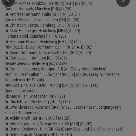
Prof. Dr. Michael Grodzicki, Salzburg [MG1] (B) (01, 16)
Gunther Hadwich, München [GH] (A) (20)
Dr. Andreas Heilmann, Halle [AH1] (A) (20, 21)
Carsten Heinisch, Kaiserslautern [CH] (A) (03)
Dr. Christoph Heinze, Hamburg [CH3] (A) (29)
Dr. Marc Hemberger, Heidelberg [MH2] (A) (19)
Florian Herold, München [FH] (A) (20)
Dr. Hermann Hinsch, Heidelberg [HH2] (A) (22)
Priv.-Doz. Dr. Dieter Hoffmann, Berlin [DH2] (A, B) (02)
Dr. Georg Hoffmann, Gif-sur-Yvette, FR [GH1] (A) (29)
Dr. Gert Jacobi, Hamburg [GJ] (B) (09)
Renate Jerecic, Heidelberg [RJ] (A) (28)
Dr. Catherine Journet, Stuttgart [CJ] (A) (Essay Nanoröhrchen)
Prof. Dr. Josef Kallrath, Ludwigshafen, [JK] (A) (04; Essay Numerische
Methoden in der Physik)
Priv.-Doz. Dr. Claus Kiefer, Freiburg [CK] (A) (14, 15; Essay
Quantengravitation)
Richard Kilian, Wiesbaden [RK3] (22)
Dr. Ulrich Kilian, Heidelberg [UK] (A) (19)
Dr. Uwe Klemradt, München [UK1] (A) (20, Essay Phasenübergänge und
kritische Phänomene)
Dr. Achim Knoll, Karlsruhe [AK1] (A) (20)
Dr. Alexei Kojevnikov, College Park, USA [AK3] (A) (02)
Dr. Berndt Koslowski, Ulm [BK] (A) (Essay Ober- und Grenzflächenphysik)
Dr. Bernd Krause, München [BK1] (A) (19)