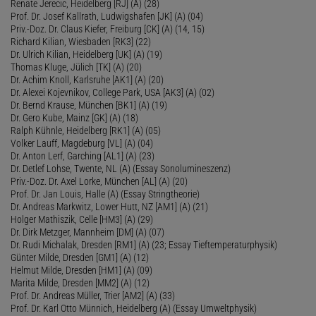
Renate Jerecic, Heidelberg [RJ] (A) (28)
Prof. Dr. Josef Kallrath, Ludwigshafen [JK] (A) (04)
Priv.-Doz. Dr. Claus Kiefer, Freiburg [CK] (A) (14, 15)
Richard Kilian, Wiesbaden [RK3] (22)
Dr. Ulrich Kilian, Heidelberg [UK] (A) (19)
Thomas Kluge, Jülich [TK] (A) (20)
Dr. Achim Knoll, Karlsruhe [AK1] (A) (20)
Dr. Alexei Kojevnikov, College Park, USA [AK3] (A) (02)
Dr. Bernd Krause, München [BK1] (A) (19)
Dr. Gero Kube, Mainz [GK] (A) (18)
Ralph Kühnle, Heidelberg [RK1] (A) (05)
Volker Lauff, Magdeburg [VL] (A) (04)
Dr. Anton Lerf, Garching [AL1] (A) (23)
Dr. Detlef Lohse, Twente, NL (A) (Essay Sonolumineszenz)
Priv.-Doz. Dr. Axel Lorke, München [AL] (A) (20)
Prof. Dr. Jan Louis, Halle (A) (Essay Stringtheorie)
Dr. Andreas Markwitz, Lower Hutt, NZ [AM1] (A) (21)
Holger Mathiszik, Celle [HM3] (A) (29)
Dr. Dirk Metzger, Mannheim [DM] (A) (07)
Dr. Rudi Michalak, Dresden [RM1] (A) (23; Essay Tieftemperaturphysik)
Günter Milde, Dresden [GM1] (A) (12)
Helmut Milde, Dresden [HM1] (A) (09)
Marita Milde, Dresden [MM2] (A) (12)
Prof. Dr. Andreas Müller, Trier [AM2] (A) (33)
Prof. Dr. Karl Otto Münnich, Heidelberg (A) (Essay Umweltphysik)