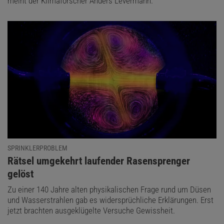
meint der Klimaforscher Anders Levermann.
SPRINKLERPROBLEM
:
Rätsel umgekehrt laufender Rasensprenger
gelöst
Zu einer 140 Jahre alten physikalischen Frage rund um Düsen
und Wasserstrahlen gab es widersprüchliche Erklärungen. Erst
jetzt brachten ausgeklügelte Versuche Gewissheit.