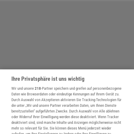
Ihre Privatsphäre ist uns wichtig
Wir und unsere
218
-Partner speichern und greifen auf personenbezogene
Daten wie Browserdaten oder eindeutige Kennungen auf Ihrem Gerät zu.
Durch Auswahl von Akzeptieren aktivieren Sie Tracking-Technologien für
die unter „Wir und unsere Partner verarbeiten Daten, um Ihnen Dienste
bereitzustellen“ aufgeführten Zwecke. Durch Auswahl von Alle ablehnen
oder Widerruf Ihrer Einwilligung werden diese deaktiviert. Wenn Tracker
deaktiviert sind, sind manche Inhalte und Anzeigen möglicherweise nicht
mehr so relevant für Sie. Sie können dieses Menü jederzeit wieder
aufrufen, um Ihre Einstellungen zu ändern oder Ihre Einwilligung zu