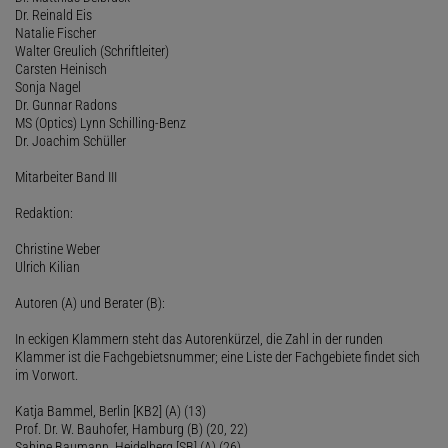
Dr. Reinald Eis
Natalie Fischer
Walter Greulich (Schriftleiter)
Carsten Heinisch
Sonja Nagel
Dr. Gunnar Radons
MS (Optics) Lynn Schilling-Benz
Dr. Joachim Schüller
Mitarbeiter Band III
Redaktion:
Christine Weber
Ulrich Kilian
Autoren (A) und Berater (B):
In eckigen Klammern steht das Autorenkürzel, die Zahl in der runden
Klammer ist die Fachgebietsnummer; eine Liste der Fachgebiete findet sich
im Vorwort.
Katja Bammel, Berlin [KB2] (A) (13)
Prof. Dr. W. Bauhofer, Hamburg (B) (20, 22)
Sabine Baumann, Heidelberg [SB] (A) (26)