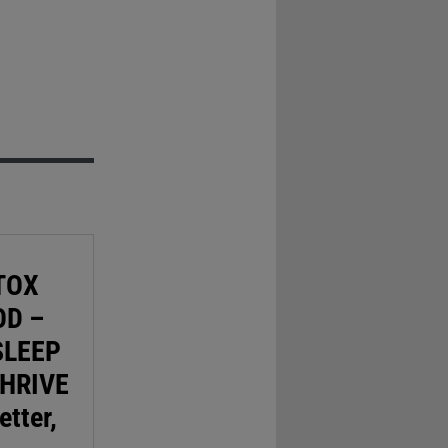
TOX
OD –
SLEEP
THRIVE
etter,