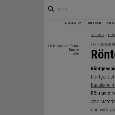
ASTRONOMIE
BIOLOGIE
CHEM
Startseite
Lexi
LEXIKON DER P
Lesedauer ca. 1 Minute
:
Rönt
Drucken
Teilen
Röntgenspi
Röntgenopt
Bauelement
Röntgenstrah
eine Materia
und wird vo