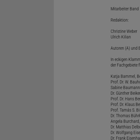
Mitarbeiter Band I
Redaktion:
Christine Weber
Ulrich Kilian
Autoren (A) und B
In eckigen Klamm
der Fachgebiete f
Katja Bammel, Ber
Prof. Dr. W. Bauh
Sabine Baumann, 
Dr. Günther Beiker
Prof. Dr. Hans Be
Prof. Dr. Klaus Be
Prof. Tamás S. Bi
Dr. Thomas Bührk
Angela Burchard, 
Dr. Matthias Delb
Dr. Wolfgang Eise
Dr. Frank Eisenha