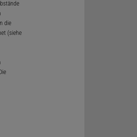
 Abstände
h
n die
et (siehe
m
Die