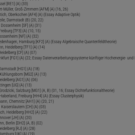
sel [RE1] (A) (33)
ert-Müller, Groß-Zimmern [AFM] (A) (16, 26)
tich, Oberkochen [AF4] (A) (Essay Adaptive Optik)
eile, Darmstadt (B) (20, 22)
 Dossenheim [SF] (A) (31)
reiburg [TF3] (A) (10, 15)
Dossenheim [NF] (A) (32)
Fredenhagen, Hamburg [KF2] (A) (Essay Algebraische Quantenfeldtheorie)
 Heidelberg [TF1] (A) (14)
Heidelberg [CF] (A) (07)
ankfurt [FG1] (A) (22; Essay Datenverarbeitungssysteme künftiger Hochenergie- und
Darmstadt [HG1] (A) (18)
 Kühlungsborn [MG2] (A) (13)
eidelberg [AG1] (A) (06)
tingen [UG] (A) (13)
 Grodzicki, Salzburg [MG1] (A, B) (01, 16; Essay Dichtefunktionaltheorie)
 Haberland, Freiburg [HH4] (A) (Essay Clusterphysik)
mann, Chemnitz [AH1] (A) (20, 21)
 Kaiserslautern [CH] (A) (03)
ch, Heidelberg [HH2] (A) (22)
nover [JH] (A) (20)
n, Berlin [DH2] (A, B) (02)
eidelberg [RJ] (A) (28)
 Hamburg [UK] (A) (19)