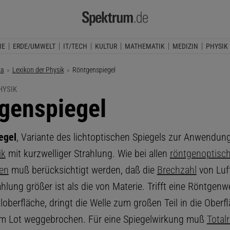
IE
ERDE/UMWELT
IT/TECH
KULTUR
MATHEMATIK
MEDIZIN
PHYSIK
ka
Lexikon der Physik
Aktuelle Seite:
Röntgenspiegel
HYSIK
genspiegel
egel
, Variante des lichtoptischen Spiegels zur Anwendung
ik
mit kurzwelliger Strahlung. Wie bei allen
röntgenoptisc
en
muß berücksichtigt werden, daß die
Brechzahl
von Luft
lung größer ist als die von Materie. Trifft eine Röntgenwe
loberfläche, dringt die Welle zum großen Teil in die Oberf
m Lot weggebrochen. Für eine Spiegelwirkung muß
Totalr