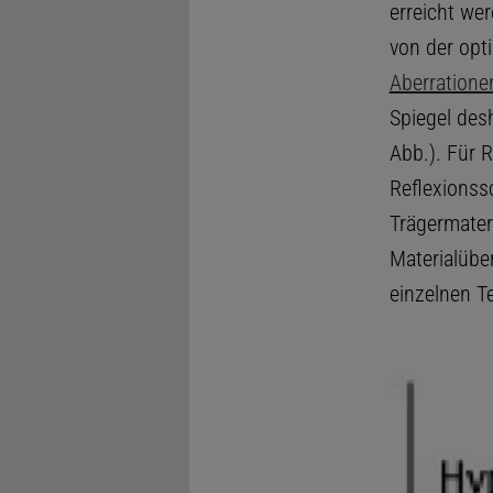
erreicht wer
von der opt
Aberratione
Spiegel des
Abb.). Für R
Reflexionss
Trägermater
Materialüber
einzelnen T