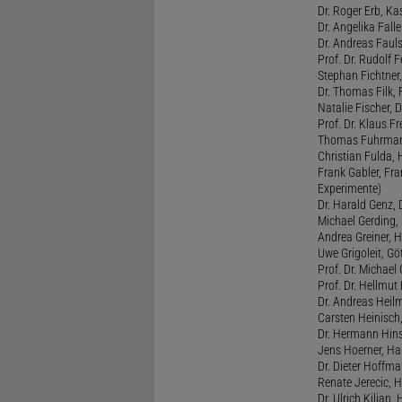
Dr. Roger Erb, Kas
Dr. Angelika Fall
Dr. Andreas Fauls
Prof. Dr. Rudolf F
Stephan Fichtner,
Dr. Thomas Filk, F
Natalie Fischer, 
Prof. Dr. Klaus 
Thomas Fuhrmann,
Christian Fulda, 
Frank Gabler, Fr
Experimente)
Dr. Harald Genz, 
Michael Gerding,
Andrea Greiner, H
Uwe Grigoleit, Göt
Prof. Dr. Michael
Prof. Dr. Hellmut
Dr. Andreas Heil
Carsten Heinisch,
Dr. Hermann Hins
Jens Hoerner, Han
Dr. Dieter Hoffman
Renate Jerecic, H
Dr. Ulrich Kilian,