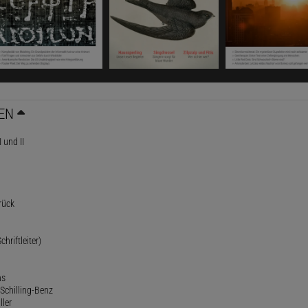
EN
 und II
rück
chriftleiter)
ns
Schilling-Benz
ller