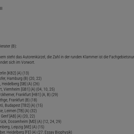
II
erater (B):
ern steht das Autorenkürzel, die Zahl in der runden Klammer ist die Fachgebietsnu
indet sich im Vorwort.
lin [KB2] (A) (13)
ofer, Hamburg (B) (20, 22)
Heidelberg [SB] (A) (26)
t, Viernheim [GB1] (A) (04, 10, 25)
rckhemer, Frankfurt [HB1] (A, B) (29)
thge, Frankfurt (B) (18)
ró, Budapest [TB2] (A) (15)
e, Leimen [TB] (A) (32)
Genf [AB] (A) (20, 22)
rück, Dossenheim [MD] (A) (12, 24, 29)
nberg, Leipzig [WE] (A) (15)
ber, Heidelberg [FE] (A) (27; Essay Biophysik)