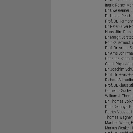
Ingrid Reiser, Man
Dr. Uwe Renner, L
Dr. Ursula Resch-E
Prof. Dr. Hermann
Dr. Peter Oliver R
Hans-Jörg Rutsch
Dr. Margit Sarste
Rolf Sauermost, W
Prof. Dr. Arthur 
Dr. Arne Schirrma
Christina Schmitt,
Cand. Phys. Jörg 
Dr. Joachim Schül
Prof. Dr. Heinz-G
Richard Schwalba
Prof. Dr. Klaus St
Cornelius Suchy, 
William J. Thomp
Dr. Thomas Volkm
Dipl.-Geophys. Ro
Patrick Voss-de 
Thomas Wagner, H
Manfred Weber, F
Markus Wenke, He