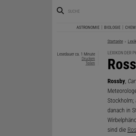
ASTRONOMIE
BIOLOGIE
CHEM
Startseite
Lexi
LEXIKON DER P
Lesedauer ca. 1 Minute
:
Ross
Drucken
Teilen
Rossby
,
Car
Meteorologe
Stockholm; 
danach in S
Wirbelphän
sind die
Ros