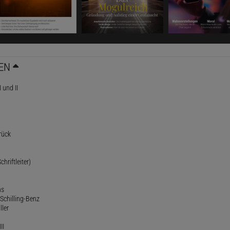
EN
 und II
rück
chriftleiter)
ns
Schilling-Benz
ller
II