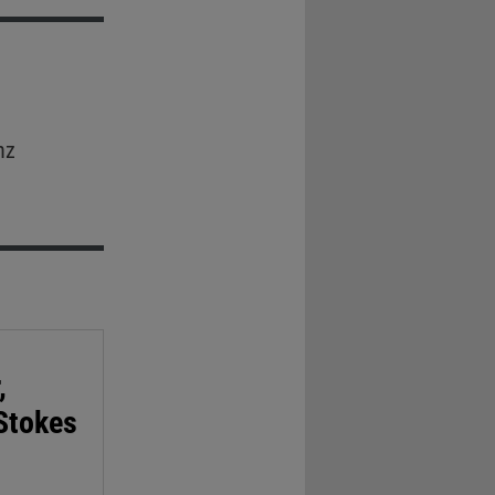
nz
,
-Stokes