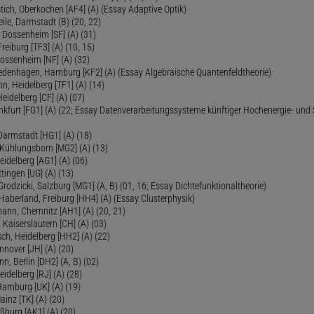
tich, Oberkochen [AF4] (A) (Essay Adaptive Optik)
eile, Darmstadt (B) (20, 22)
 Dossenheim [SF] (A) (31)
reiburg [TF3] (A) (10, 15)
Dossenheim [NF] (A) (32)
Fredenhagen, Hamburg [KF2] (A) (Essay Algebraische Quantenfeldtheorie)
 Heidelberg [TF1] (A) (14)
Heidelberg [CF] (A) (07)
ankfurt [FG1] (A) (22; Essay Datenverarbeitungssysteme künftiger Hochenergie- und
Darmstadt [HG1] (A) (18)
 Kühlungsborn [MG2] (A) (13)
eidelberg [AG1] (A) (06)
tingen [UG] (A) (13)
 Grodzicki, Salzburg [MG1] (A, B) (01, 16; Essay Dichtefunktionaltheorie)
 Haberland, Freiburg [HH4] (A) (Essay Clusterphysik)
mann, Chemnitz [AH1] (A) (20, 21)
 Kaiserslautern [CH] (A) (03)
ch, Heidelberg [HH2] (A) (22)
nover [JH] (A) (20)
n, Berlin [DH2] (A, B) (02)
eidelberg [RJ] (A) (28)
 Hamburg [UK] (A) (19)
inz [TK] (A) (20)
ßburg [AK1] (A) (20)