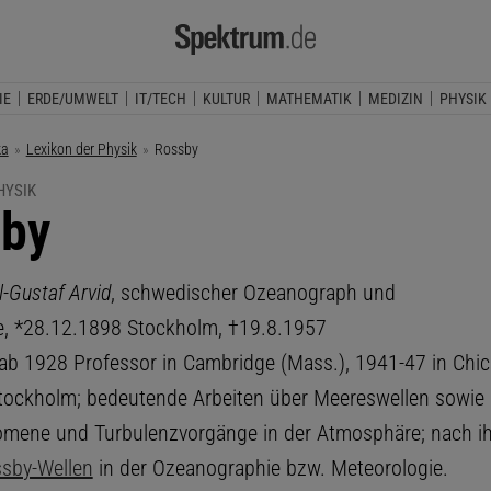
IE
ERDE/UMWELT
IT/TECH
KULTUR
MATHEMATIK
MEDIZIN
PHYSIK
ka
Lexikon der Physik
Aktuelle Seite:
Rossby
HYSIK
by
l-Gustaf Arvid
, schwedischer Ozeanograph und
, *28.12.1898 Stockholm, †19.8.1957
ab 1928 Professor in Cambridge (Mass.), 1941-47 in Chicag
tockholm; bedeutende Arbeiten über Meereswellen sowie
omene und Turbulenzvorgänge in der Atmosphäre; nach i
sby-Wellen
in der Ozeanographie bzw. Meteorologie.