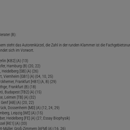
erater (B):
ern steht das Autorenkürzel, die Zahl in der runden Klammer ist die Fachgebietsnu
indet sich im Vorwort.
lin [KB2] (A) (13)
ofer, Hamburg (B) (20, 22)
Heidelberg [SB] (A) (26)
t, Viernheim [GB1] (A) (04, 10, 25)
rckhemer, Frankfurt [HB1] (A, B) (29)
thge, Frankfurt (B) (18)
ró, Budapest [TB2] (A) (15)
e, Leimen [TB] (A) (32)
Genf [AB] (A) (20, 22)
rück, Dossenheim [MD] (A) (12, 24, 29)
nberg, Leipzig [WE] (A) (15)
ber, Heidelberg [FE] (A) (27; Essay Biophysik)
sel [RE1] (A) (33)
ert-Müller, Groß-Zimmern [AFM] (A) (16, 26)