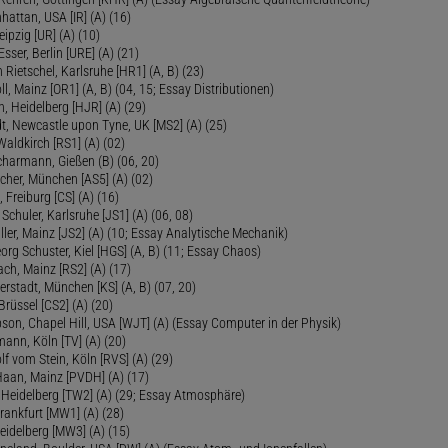
hattan, USA [IR] (A) (16)
eipzig [UR] (A) (10)
sser, Berlin [URE] (A) (21)
 Rietschel, Karlsruhe [HR1] (A, B) (23)
oll, Mainz [OR1] (A, B) (04, 15; Essay Distributionen)
, Heidelberg [HJR] (A) (29)
dt, Newcastle upon Tyne, UK [MS2] (A) (25)
aldkirch [RS1] (A) (02)
Scharmann, Gießen (B) (06, 20)
cher, München [AS5] (A) (02)
 Freiburg [CS] (A) (16)
Schuler, Karlsruhe [JS1] (A) (06, 08)
ler, Mainz [JS2] (A) (10; Essay Analytische Mechanik)
eorg Schuster, Kiel [HGS] (A, B) (11; Essay Chaos)
ch, Mainz [RS2] (A) (17)
ierstadt, München [KS] (A, B) (07, 20)
Brüssel [CS2] (A) (20)
son, Chapel Hill, USA [WJT] (A) (Essay Computer in der Physik)
ann, Köln [TV] (A) (20)
lf vom Stein, Köln [RVS] (A) (29)
Haan, Mainz [PVDH] (A) (17)
eidelberg [TW2] (A) (29; Essay Atmosphäre)
rankfurt [MW1] (A) (28)
idelberg [MW3] (A) (15)