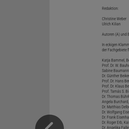
Redaktion:
Christine Weber
Ulrich Kilian
Autoren (A) und B
In eckigen Klamm
der Fachgebiete f
Katja Bammel, Ber
Prof. Dr. W. Bauh
Sabine Baumann, 
Dr. Günther Beiker
Prof. Dr. Hans Be
Prof. Dr. Klaus Be
Prof. Tamás S. Bi
Dr. Thomas Bührk
Angela Burchard, 
Dr. Matthias Delb
Dr. Wolfgang Eise
Dr. Frank Eisenha
Dr. Roger Erb, Kas
Dr. Angelika Fall