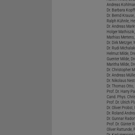
Andreas Kohlmann
Dr. Barbara Kopff
Dr. Bernd Krause,
Ralph Kühnle, Hei
Dr. Andreas Markw
Holger Mathiszik
Mathias Mertens,
Dr. Dirk Metzger,
Dr. Rudi Michalak
Helmut Milde, Dre
Guenter Milde, Dr
Maritha Milde, Dr
Dr. Christopher M
Dr. Andreas Mülle
Dr. Nikolaus Nest
Dr. Thomas Otto, 
Prof. Dr. Harry Pa
Cand. Phys. Chris
Prof. Dr. Ulrich 
Dr. Oliver Probst,
Dr. Roland Andre
Dr. Gunnar Radon
Prof. Dr. Günter 
Oliver Rattunde, 
Dr. Karl-Henning 