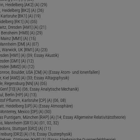
, Heidelberg [AK2] (A) (29)
, Heidelberg [BK2] (A) (26)
 Karlsruhe [BK1] (A) (19)
delberg [RK1] (A) (05)
itz, Dresden [AM1] (A) (21)
, Bensheim [HM3] (A) (29)
 Mainz [MM1] (A) (15)
 Mannheim [DM] (A) (07)
, Warwick, UK [RM1] (A) (23)
sden [HM1] (A) (09; Essay Akustik)
esden [GM1] (A) (12)
esden [MM2] (A) (12)
onroe, Boulder, USA [CM] (A) (Essay Atom- und Ionenfallen)
r, Kiel [AM2] (A) (33; Essay Alltagsphysik)
le, Regensburg [NN] (A) (05)
Genf [TO] (A) (06; Essay Analytische Mechanik)
ul, Berlin [HP] (A) (13)
tof Pflumm, Karlsruhe [CP] (A) (06, 08)
Platt, Heidelberg [UP] (A) (Essay Atmosphäre)
 Monterrey, Mexico [OP] (A) (30)
as Puntigam, München [RAP] (A) (14; Essay Allgemeine Relativitätstheorie)
s, Mannheim [GR1] (A) (01, 02, 32)
Radons, Stuttgart [GR2] (A) (11)
Freiburg [OR2] (A) (16; Essay Clusterphysik)
Rehren, Göttingen [KHR] (A) (Essay Algebraische Quantenfeldtheorie)