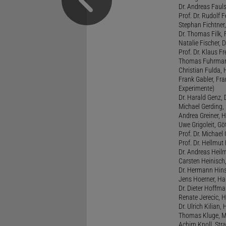
Dr. Andreas Fauls
Prof. Dr. Rudolf F
Stephan Fichtner,
Dr. Thomas Filk, F
Natalie Fischer, 
Prof. Dr. Klaus 
Thomas Fuhrmann,
Christian Fulda, 
Frank Gabler, Fr
Experimente)
Dr. Harald Genz, 
Michael Gerding,
Andrea Greiner, H
Uwe Grigoleit, Göt
Prof. Dr. Michael
Prof. Dr. Hellmut
Dr. Andreas Heil
Carsten Heinisch,
Dr. Hermann Hins
Jens Hoerner, Han
Dr. Dieter Hoffman
Renate Jerecic, H
Dr. Ulrich Kilian,
Thomas Kluge, Ma
Achim Knoll, Stra