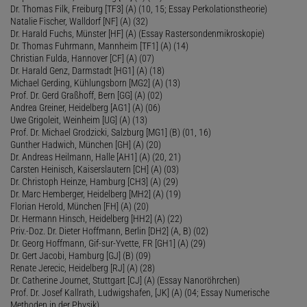
Dr. Thomas Filk, Freiburg [TF3] (A) (10, 15; Essay Perkolationstheorie)
Natalie Fischer, Walldorf [NF] (A) (32)
Dr. Harald Fuchs, Münster [HF] (A) (Essay Rastersondenmikroskopie)
Dr. Thomas Fuhrmann, Mannheim [TF1] (A) (14)
Christian Fulda, Hannover [CF] (A) (07)
Dr. Harald Genz, Darmstadt [HG1] (A) (18)
Michael Gerding, Kühlungsborn [MG2] (A) (13)
Prof. Dr. Gerd Graßhoff, Bern [GG] (A) (02)
Andrea Greiner, Heidelberg [AG1] (A) (06)
Uwe Grigoleit, Weinheim [UG] (A) (13)
Prof. Dr. Michael Grodzicki, Salzburg [MG1] (B) (01, 16)
Gunther Hadwich, München [GH] (A) (20)
Dr. Andreas Heilmann, Halle [AH1] (A) (20, 21)
Carsten Heinisch, Kaiserslautern [CH] (A) (03)
Dr. Christoph Heinze, Hamburg [CH3] (A) (29)
Dr. Marc Hemberger, Heidelberg [MH2] (A) (19)
Florian Herold, München [FH] (A) (20)
Dr. Hermann Hinsch, Heidelberg [HH2] (A) (22)
Priv.-Doz. Dr. Dieter Hoffmann, Berlin [DH2] (A, B) (02)
Dr. Georg Hoffmann, Gif-sur-Yvette, FR [GH1] (A) (29)
Dr. Gert Jacobi, Hamburg [GJ] (B) (09)
Renate Jerecic, Heidelberg [RJ] (A) (28)
Dr. Catherine Journet, Stuttgart [CJ] (A) (Essay Nanoröhrchen)
Prof. Dr. Josef Kallrath, Ludwigshafen, [JK] (A) (04; Essay Numerische
Methoden in der Physik)