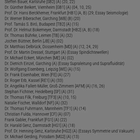
Steffen Bauer, Karlsruhe [SB2] (A) (20, 22)
Dr. Günther Beikert, Viernheim [GB1] (A) (04, 10, 25)
Prof. Dr. Hans Berckhemer, Frankfurt [HB1] (A, B) (29; Essay Seismologie)
Dr. Werner Biberacher, Garching [WB] (B) (20)
Prof. Tamás S. Biró, Budapest [TB2] (A) (15)
Prof. Dr. Helmut Bokemeyer, Darmstadt [HB2] (A, B) (18)
Dr. Thomas Bührke, Leimen [TB] (A) (32)
Jochen Büttner, Berlin [JB] (A) (02)
Dr. Matthias Delbrück, Dossenheim [MD] (A) (12, 24, 29)
Prof. Dr. Martin Dressel, Stuttgart (A) (Essay Spindichtewellen)
Dr. Michael Eckert, München [ME] (A) (02)
Dr. Dietrich Einzel, Garching (A) (Essay Supraleitung und Suprafluidität)
Dr. Wolfgang Eisenberg, Leipzig [WE] (A) (15)
Dr. Frank Eisenhaber, Wien [FE] (A) (27)
Dr. Roger Erb, Kassel [RE1] (A) (33)
Dr. Angelika Fallert-Müller, Groß-Zimmern [AFM] (A) (16, 26)
Stephan Fichtner, Heidelberg [SF] (A) (31)
Dr. Thomas Filk, Freiburg [TF3] (A) (10, 15)
Natalie Fischer, Walldorf [NF] (A) (32)
Dr. Thomas Fuhrmann, Mannheim [TF1] (A) (14)
Christian Fulda, Hannover [CF] (A) (07)
Frank Gabler, Frankfurt [FG1] (A) (22)
Dr. Harald Genz, Darmstadt [HG1] (A) (18)
Prof. Dr. Henning Genz, Karlsruhe [HG2] (A) (Essays Symmetrie und Vakuum)
Dr. Michael Gerding, Potsdam [MG2] (A) (13)