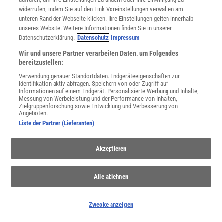
widerrufen, indem Sie auf den Link Voreinstellungen verwalten am
unteren Rand der Webseite klicken. Ihre Einstellungen gelten innerhalb
unseres Website. Weitere Informationen finden Sie in unserer
Datenschutzerklärung.
Datenschutz
Impressum
Wir und unsere Partner verarbeiten Daten, um Folgendes
bereitzustellen:
»DER INTELLIGENTE KOSMOS«
Verwendung genauer Standortdaten. Endgeräteeigenschaften zur
Identifikation aktiv abfragen. Speichern von oder Zugriff auf
:
Kopfkino vom Allerfeinsten
Informationen auf einem Endgerät. Personalisierte Werbung und Inhalte,
Messung von Werbeleistung und der Performance von Inhalten,
Wer sich mit Rüdiger Vaas auf die Suche nach anderen
Zielgruppenforschung sowie Entwicklung und Verbesserung von
Intelligenzen als der menschlichen begibt, darf sich auf eine
Angeboten.
kluge und packende Darstellung des Themas freuen. Eine
Liste der Partner (Lieferanten)
Rezension
Akzeptieren
Alle ablehnen
Zwecke anzeigen