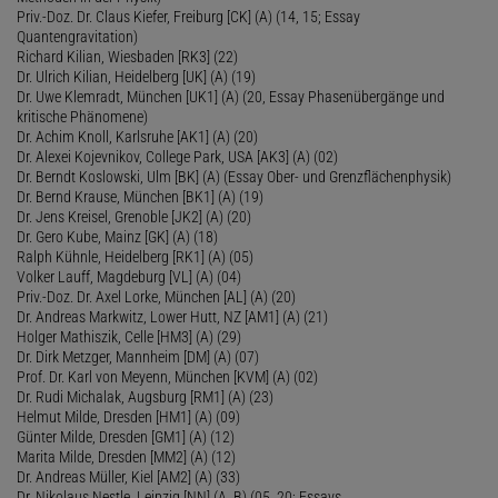
Priv.-Doz. Dr. Claus Kiefer, Freiburg [CK] (A) (14, 15; Essay
Quantengravitation)
Richard Kilian, Wiesbaden [RK3] (22)
Dr. Ulrich Kilian, Heidelberg [UK] (A) (19)
Dr. Uwe Klemradt, München [UK1] (A) (20, Essay Phasenübergänge und
kritische Phänomene)
Dr. Achim Knoll, Karlsruhe [AK1] (A) (20)
Dr. Alexei Kojevnikov, College Park, USA [AK3] (A) (02)
Dr. Berndt Koslowski, Ulm [BK] (A) (Essay Ober- und Grenzflächenphysik)
Dr. Bernd Krause, München [BK1] (A) (19)
Dr. Jens Kreisel, Grenoble [JK2] (A) (20)
Dr. Gero Kube, Mainz [GK] (A) (18)
Ralph Kühnle, Heidelberg [RK1] (A) (05)
Volker Lauff, Magdeburg [VL] (A) (04)
Priv.-Doz. Dr. Axel Lorke, München [AL] (A) (20)
Dr. Andreas Markwitz, Lower Hutt, NZ [AM1] (A) (21)
Holger Mathiszik, Celle [HM3] (A) (29)
Dr. Dirk Metzger, Mannheim [DM] (A) (07)
Prof. Dr. Karl von Meyenn, München [KVM] (A) (02)
Dr. Rudi Michalak, Augsburg [RM1] (A) (23)
Helmut Milde, Dresden [HM1] (A) (09)
Günter Milde, Dresden [GM1] (A) (12)
Marita Milde, Dresden [MM2] (A) (12)
Dr. Andreas Müller, Kiel [AM2] (A) (33)
Dr. Nikolaus Nestle, Leipzig [NN] (A, B) (05, 20; Essays