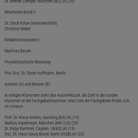
Dr. Werner Zwerger, München [WZ] (A) (20)
Mitarbeiter Band V
Dr. Ulrich Kilian (verantwortlich)
Christine Weber
Redaktionsassistenz:
Matthias Beurer
Physikhistorische Beratung:
Priv.-Doz. Dr. Dieter Hoffmann, Berlin
Autoren (A) und Berater (B):
In eckigen Klammern steht das Autorenkürzel, die Zahl in der runden
Klammer ist die Fachgebietsnummer; eine Liste der Fachgebiete findet sich
im Vorwort.
Prof. Dr. Klaus Andres, Garching [KA] (A) (10)
Markus Aspelmeyer, München [MA1] (A) (20)
Dr. Katja Bammel, Cagliari, I [KB2] (A) (13)
Doz. Dr. Hans-Georg Bartel, Berlin [HGB] (A) (02)