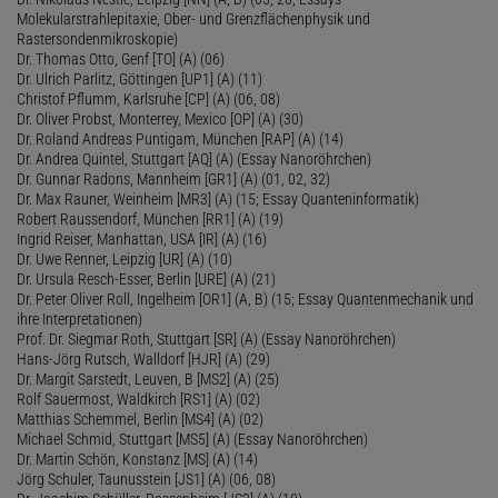
Molekularstrahlepitaxie, Ober- und Grenzflächenphysik und
Rastersondenmikroskopie)
Dr. Thomas Otto, Genf [TO] (A) (06)
Dr. Ulrich Parlitz, Göttingen [UP1] (A) (11)
Christof Pflumm, Karlsruhe [CP] (A) (06, 08)
Dr. Oliver Probst, Monterrey, Mexico [OP] (A) (30)
Dr. Roland Andreas Puntigam, München [RAP] (A) (14)
Dr. Andrea Quintel, Stuttgart [AQ] (A) (Essay Nanoröhrchen)
Dr. Gunnar Radons, Mannheim [GR1] (A) (01, 02, 32)
Dr. Max Rauner, Weinheim [MR3] (A) (15; Essay Quanteninformatik)
Robert Raussendorf, München [RR1] (A) (19)
Ingrid Reiser, Manhattan, USA [IR] (A) (16)
Dr. Uwe Renner, Leipzig [UR] (A) (10)
Dr. Ursula Resch-Esser, Berlin [URE] (A) (21)
Dr. Peter Oliver Roll, Ingelheim [OR1] (A, B) (15; Essay Quantenmechanik und
ihre Interpretationen)
Prof. Dr. Siegmar Roth, Stuttgart [SR] (A) (Essay Nanoröhrchen)
Hans-Jörg Rutsch, Walldorf [HJR] (A) (29)
Dr. Margit Sarstedt, Leuven, B [MS2] (A) (25)
Rolf Sauermost, Waldkirch [RS1] (A) (02)
Matthias Schemmel, Berlin [MS4] (A) (02)
Michael Schmid, Stuttgart [MS5] (A) (Essay Nanoröhrchen)
Dr. Martin Schön, Konstanz [MS] (A) (14)
Jörg Schuler, Taunusstein [JS1] (A) (06, 08)