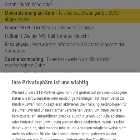
Gefahr durch Windräder
Modernisierung am Cern
| Teilchenbeschleuniger bis 2030
abgeschaltet
Fourier-Pixel
| Der Weg zu sehenden Displays
Fußball
| Wie der WM-Ball Torhüter täuscht
Fäkalphysik
| Wattwürmer offenbaren Gravitationsgesetz der
Kothaufen
Quantencomputing
| Experten zweifeln an Microsofts
topologischem Qubit
»Ich mag Physik«
| Der innere Funke
Ihre Privatsphäre ist uns wichtig
Teilchen und Antiteilchen
| Wo bleibt der Unterschied zwischen
Materie und Antimaterie?
Wir und unsere
218
-Partner speichern und greifen auf personenbezogene
Daten wie Browserdaten oder eindeutige Kennungen auf Ihrem Gerät zu.
Durch Auswahl von Akzeptieren aktivieren Sie Tracking-Technologien für
die unter „Wir und unsere Partner verarbeiten Daten, um Ihnen Dienste
bereitzustellen“ aufgeführten Zwecke. Durch Auswahl von Alle ablehnen
oder Widerruf Ihrer Einwilligung werden diese deaktiviert. Wenn Tracker
deaktiviert sind, sind manche Inhalte und Anzeigen möglicherweise nicht
mehr so relevant für Sie. Sie können dieses Menü jederzeit wieder
aufrufen, um Ihre Einstellungen zu ändern oder Ihre Einwilligung zu