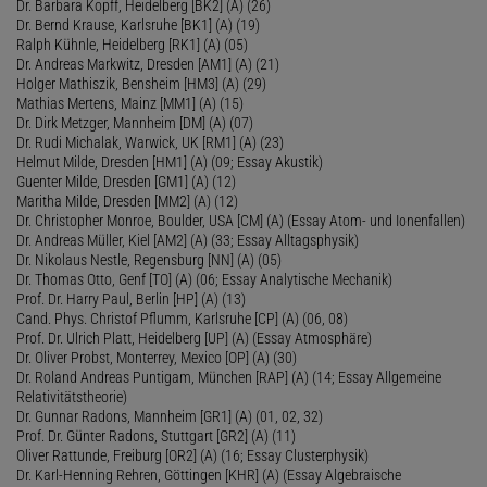
Dr. Barbara Kopff, Heidelberg [BK2] (A) (26)
Dr. Bernd Krause, Karlsruhe [BK1] (A) (19)
Ralph Kühnle, Heidelberg [RK1] (A) (05)
Dr. Andreas Markwitz, Dresden [AM1] (A) (21)
Holger Mathiszik, Bensheim [HM3] (A) (29)
Mathias Mertens, Mainz [MM1] (A) (15)
Dr. Dirk Metzger, Mannheim [DM] (A) (07)
Dr. Rudi Michalak, Warwick, UK [RM1] (A) (23)
Helmut Milde, Dresden [HM1] (A) (09; Essay Akustik)
Guenter Milde, Dresden [GM1] (A) (12)
Maritha Milde, Dresden [MM2] (A) (12)
Dr. Christopher Monroe, Boulder, USA [CM] (A) (Essay Atom- und Ionenfallen)
Dr. Andreas Müller, Kiel [AM2] (A) (33; Essay Alltagsphysik)
Dr. Nikolaus Nestle, Regensburg [NN] (A) (05)
Dr. Thomas Otto, Genf [TO] (A) (06; Essay Analytische Mechanik)
Prof. Dr. Harry Paul, Berlin [HP] (A) (13)
Cand. Phys. Christof Pflumm, Karlsruhe [CP] (A) (06, 08)
Prof. Dr. Ulrich Platt, Heidelberg [UP] (A) (Essay Atmosphäre)
Dr. Oliver Probst, Monterrey, Mexico [OP] (A) (30)
Dr. Roland Andreas Puntigam, München [RAP] (A) (14; Essay Allgemeine
Relativitätstheorie)
Dr. Gunnar Radons, Mannheim [GR1] (A) (01, 02, 32)
Prof. Dr. Günter Radons, Stuttgart [GR2] (A) (11)
Oliver Rattunde, Freiburg [OR2] (A) (16; Essay Clusterphysik)
Dr. Karl-Henning Rehren, Göttingen [KHR] (A) (Essay Algebraische