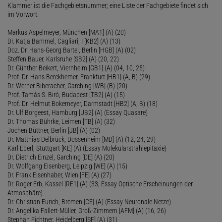
Klammer ist die Fachgebietsnummer; eine Liste der Fachgebiete findet sich
im Vorwort.
Markus Aspelmeyer, München [MA1] (A) (20)
Dr. Katja Bammel, Cagliari, I [KB2] (A) (13)
Doz. Dr. Hans-Georg Bartel, Berlin [HGB] (A) (02)
Steffen Bauer, Karlsruhe [SB2] (A) (20, 22)
Dr. Günther Beikert, Viernheim [GB1] (A) (04, 10, 25)
Prof. Dr. Hans Berckhemer, Frankfurt [HB1] (A, B) (29)
Dr. Werner Biberacher, Garching [WB] (B) (20)
Prof. Tamás S. Biró, Budapest [TB2] (A) (15)
Prof. Dr. Helmut Bokemeyer, Darmstadt [HB2] (A, B) (18)
Dr. Ulf Borgeest, Hamburg [UB2] (A) (Essay Quasare)
Dr. Thomas Bührke, Leimen [TB] (A) (32)
Jochen Büttner, Berlin [JB] (A) (02)
Dr. Matthias Delbrück, Dossenheim [MD] (A) (12, 24, 29)
Karl Eberl, Stuttgart [KE] (A) (Essay Molekularstrahlepitaxie)
Dr. Dietrich Einzel, Garching [DE] (A) (20)
Dr. Wolfgang Eisenberg, Leipzig [WE] (A) (15)
Dr. Frank Eisenhaber, Wien [FE] (A) (27)
Dr. Roger Erb, Kassel [RE1] (A) (33; Essay Optische Erscheinungen der
Atmosphäre)
Dr. Christian Eurich, Bremen [CE] (A) (Essay Neuronale Netze)
Dr. Angelika Fallert-Müller, Groß-Zimmern [AFM] (A) (16, 26)
Stephan Fichtner, Heidelberg [SF] (A) (31)