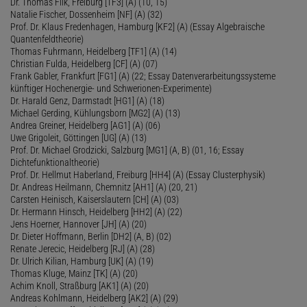
Dr. Thomas Filk, Freiburg [TF3] (A) (10, 15)
Natalie Fischer, Dossenheim [NF] (A) (32)
Prof. Dr. Klaus Fredenhagen, Hamburg [KF2] (A) (Essay Algebraische
Quantenfeldtheorie)
Thomas Fuhrmann, Heidelberg [TF1] (A) (14)
Christian Fulda, Heidelberg [CF] (A) (07)
Frank Gabler, Frankfurt [FG1] (A) (22; Essay Datenverarbeitungssysteme
künftiger Hochenergie- und Schwerionen-Experimente)
Dr. Harald Genz, Darmstadt [HG1] (A) (18)
Michael Gerding, Kühlungsborn [MG2] (A) (13)
Andrea Greiner, Heidelberg [AG1] (A) (06)
Uwe Grigoleit, Göttingen [UG] (A) (13)
Prof. Dr. Michael Grodzicki, Salzburg [MG1] (A, B) (01, 16; Essay
Dichtefunktionaltheorie)
Prof. Dr. Hellmut Haberland, Freiburg [HH4] (A) (Essay Clusterphysik)
Dr. Andreas Heilmann, Chemnitz [AH1] (A) (20, 21)
Carsten Heinisch, Kaiserslautern [CH] (A) (03)
Dr. Hermann Hinsch, Heidelberg [HH2] (A) (22)
Jens Hoerner, Hannover [JH] (A) (20)
Dr. Dieter Hoffmann, Berlin [DH2] (A, B) (02)
Renate Jerecic, Heidelberg [RJ] (A) (28)
Dr. Ulrich Kilian, Hamburg [UK] (A) (19)
Thomas Kluge, Mainz [TK] (A) (20)
Achim Knoll, Straßburg [AK1] (A) (20)
Andreas Kohlmann, Heidelberg [AK2] (A) (29)