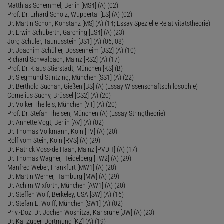
Matthias Schemmel, Berlin [MS4] (A) (02)
Prof. Dr. Erhard Scholz, Wuppertal [ES] (A) (02)
Dr. Martin Schön, Konstanz [MS] (A) (14; Essay Spezielle Relativitätstheorie)
Dr. Erwin Schuberth, Garching [ES4] (A) (23)
Jörg Schuler, Taunusstein [JS1] (A) (06, 08)
Dr. Joachim Schüller, Dossenheim [JS2] (A) (10)
Richard Schwalbach, Mainz [RS2] (A) (17)
Prof. Dr. Klaus Stierstadt, München [KS] (B)
Dr. Siegmund Stintzing, München [SS1] (A) (22)
Dr. Berthold Suchan, Gießen [BS] (A) (Essay Wissenschaftsphilosophie)
Cornelius Suchy, Brüssel [CS2] (A) (20)
Dr. Volker Theileis, München [VT] (A) (20)
Prof. Dr. Stefan Theisen, München (A) (Essay Stringtheorie)
Dr. Annette Vogt, Berlin [AV] (A) (02)
Dr. Thomas Volkmann, Köln [TV] (A) (20)
Rolf vom Stein, Köln [RVS] (A) (29)
Dr. Patrick Voss-de Haan, Mainz [PVDH] (A) (17)
Dr. Thomas Wagner, Heidelberg [TW2] (A) (29)
Manfred Weber, Frankfurt [MW1] (A) (28)
Dr. Martin Werner, Hamburg [MW] (A) (29)
Dr. Achim Wixforth, München [AW1] (A) (20)
Dr. Steffen Wolf, Berkeley, USA [SW] (A) (16)
Dr. Stefan L. Wolff, München [SW1] (A) (02)
Priv.-Doz. Dr. Jochen Wosnitza, Karlsruhe [JW] (A) (23)
Dr. Kai Zuber, Dortmund [KZ] (A) (19)