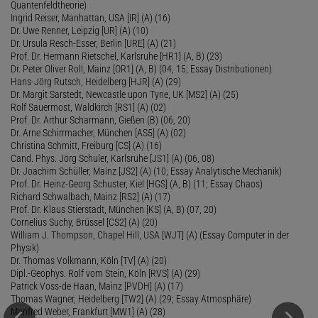
Quantenfeldtheorie)
Ingrid Reiser, Manhattan, USA [IR] (A) (16)
Dr. Uwe Renner, Leipzig [UR] (A) (10)
Dr. Ursula Resch-Esser, Berlin [URE] (A) (21)
Prof. Dr. Hermann Rietschel, Karlsruhe [HR1] (A, B) (23)
Dr. Peter Oliver Roll, Mainz [OR1] (A, B) (04, 15; Essay Distributionen)
Hans-Jörg Rutsch, Heidelberg [HJR] (A) (29)
Dr. Margit Sarstedt, Newcastle upon Tyne, UK [MS2] (A) (25)
Rolf Sauermost, Waldkirch [RS1] (A) (02)
Prof. Dr. Arthur Scharmann, Gießen (B) (06, 20)
Dr. Arne Schirrmacher, München [AS5] (A) (02)
Christina Schmitt, Freiburg [CS] (A) (16)
Cand. Phys. Jörg Schuler, Karlsruhe [JS1] (A) (06, 08)
Dr. Joachim Schüller, Mainz [JS2] (A) (10; Essay Analytische Mechanik)
Prof. Dr. Heinz-Georg Schuster, Kiel [HGS] (A, B) (11; Essay Chaos)
Richard Schwalbach, Mainz [RS2] (A) (17)
Prof. Dr. Klaus Stierstadt, München [KS] (A, B) (07, 20)
Cornelius Suchy, Brüssel [CS2] (A) (20)
William J. Thompson, Chapel Hill, USA [WJT] (A) (Essay Computer in der
Physik)
Dr. Thomas Volkmann, Köln [TV] (A) (20)
Dipl.-Geophys. Rolf vom Stein, Köln [RVS] (A) (29)
Patrick Voss-de Haan, Mainz [PVDH] (A) (17)
Thomas Wagner, Heidelberg [TW2] (A) (29; Essay Atmosphäre)
Manfred Weber, Frankfurt [MW1] (A) (28)