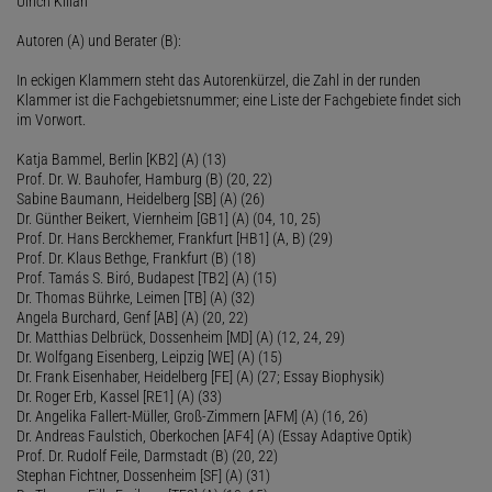
Ulrich Kilian
Autoren (A) und Berater (B):
In eckigen Klammern steht das Autorenkürzel, die Zahl in der runden
Klammer ist die Fachgebietsnummer; eine Liste der Fachgebiete findet sich
im Vorwort.
Katja Bammel, Berlin [KB2] (A) (13)
Prof. Dr. W. Bauhofer, Hamburg (B) (20, 22)
Sabine Baumann, Heidelberg [SB] (A) (26)
Dr. Günther Beikert, Viernheim [GB1] (A) (04, 10, 25)
Prof. Dr. Hans Berckhemer, Frankfurt [HB1] (A, B) (29)
Prof. Dr. Klaus Bethge, Frankfurt (B) (18)
Prof. Tamás S. Biró, Budapest [TB2] (A) (15)
Dr. Thomas Bührke, Leimen [TB] (A) (32)
Angela Burchard, Genf [AB] (A) (20, 22)
Dr. Matthias Delbrück, Dossenheim [MD] (A) (12, 24, 29)
Dr. Wolfgang Eisenberg, Leipzig [WE] (A) (15)
Dr. Frank Eisenhaber, Heidelberg [FE] (A) (27; Essay Biophysik)
Dr. Roger Erb, Kassel [RE1] (A) (33)
Dr. Angelika Fallert-Müller, Groß-Zimmern [AFM] (A) (16, 26)
Dr. Andreas Faulstich, Oberkochen [AF4] (A) (Essay Adaptive Optik)
Prof. Dr. Rudolf Feile, Darmstadt (B) (20, 22)
Stephan Fichtner, Dossenheim [SF] (A) (31)