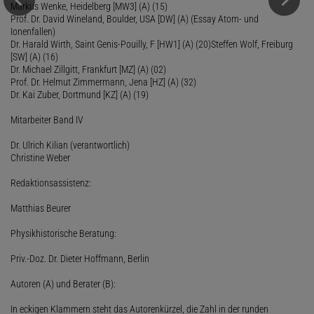
Markus Wenke, Heidelberg [MW3] (A) (15)
Prof. Dr. David Wineland, Boulder, USA [DW] (A) (Essay Atom- und
Ionenfallen)
Dr. Harald Wirth, Saint Genis-Pouilly, F [HW1] (A) (20)Steffen Wolf, Freiburg
[SW] (A) (16)
Dr. Michael Zillgitt, Frankfurt [MZ] (A) (02)
Prof. Dr. Helmut Zimmermann, Jena [HZ] (A) (32)
Dr. Kai Zuber, Dortmund [KZ] (A) (19)
Mitarbeiter Band IV
Dr. Ulrich Kilian (verantwortlich)
Christine Weber
Redaktionsassistenz:
Matthias Beurer
Physikhistorische Beratung:
Priv.-Doz. Dr. Dieter Hoffmann, Berlin
Autoren (A) und Berater (B):
In eckigen Klammern steht das Autorenkürzel, die Zahl in der runden