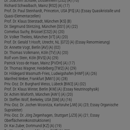
Dr. Joachim Schüller, Dossenheim [JS2] (A) (10)
Richard Schwalbach, Mainz [RS2] (A) (17)
Prof. Dr. Paul Steinhardt, Princeton, USA [PS] (A) (Essay Quasikristalle und
Quasi-Elementarzellen)
Prof. Dr. Klaus Stierstadt, München [KS] (B)
Dr. Siegmund Stintzing, München [SS1] (A) (22)
Cornelius Suchy, Brüssel [CS2] (A) (20)
Dr. Volker Theileis, München [VT] (A) (20)
Prof. Dr. Gerald 't Hooft, Utrecht, NL [GT2] (A) (Essay Renormierung)
Dr. Annette Vogt, Berlin [AV] (A) (02)
Dr. Thomas Volkmann, Köln [TV] (A) (20)
Rolf vom Stein, Köln [RVS] (A) (29)
Patrick Voss-de Haan, Mainz [PVDH] (A) (17)
Dr. Thomas Wagner, Heidelberg [TW2] (A) (29)
Dr. Hildegard Wasmuth-Fries, Ludwigshafen [HWF] (A) (26)
Manfred Weber, Frankfurt [MW1] (A) (28)
Priv.-Doz. Dr. Burghard Weiss, Lübeck [BW2] (A) (02)
Prof. Dr. Klaus Winter, Berlin [KW] (A) (Essay Neutrinophysik)
Dr. Achim Wixforth, München [AW1] (A) (20)
Dr. Steffen Wolf, Berkeley, USA [SW] (A) (16)
Priv.-Doz. Dr. Jochen Wosnitza, Karlsruhe [JW] (A) (23; Essay Organische
Supraleiter)
Priv.-Doz. Dr. Jörg Zegenhagen, Stuttgart [JZ3] (A) (21; Essay
Oberflächenrekonstruktionen)
Dr. Kai Zuber, Dortmund [KZ] (A) (19)