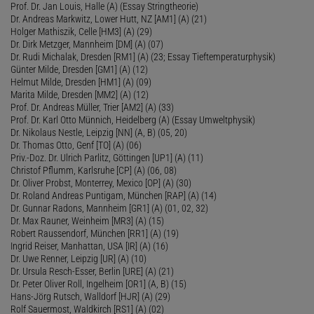
Prof. Dr. Jan Louis, Halle (A) (Essay Stringtheorie)
Dr. Andreas Markwitz, Lower Hutt, NZ [AM1] (A) (21)
Holger Mathiszik, Celle [HM3] (A) (29)
Dr. Dirk Metzger, Mannheim [DM] (A) (07)
Dr. Rudi Michalak, Dresden [RM1] (A) (23; Essay Tieftemperaturphysik)
Günter Milde, Dresden [GM1] (A) (12)
Helmut Milde, Dresden [HM1] (A) (09)
Marita Milde, Dresden [MM2] (A) (12)
Prof. Dr. Andreas Müller, Trier [AM2] (A) (33)
Prof. Dr. Karl Otto Münnich, Heidelberg (A) (Essay Umweltphysik)
Dr. Nikolaus Nestle, Leipzig [NN] (A, B) (05, 20)
Dr. Thomas Otto, Genf [TO] (A) (06)
Priv.-Doz. Dr. Ulrich Parlitz, Göttingen [UP1] (A) (11)
Christof Pflumm, Karlsruhe [CP] (A) (06, 08)
Dr. Oliver Probst, Monterrey, Mexico [OP] (A) (30)
Dr. Roland Andreas Puntigam, München [RAP] (A) (14)
Dr. Gunnar Radons, Mannheim [GR1] (A) (01, 02, 32)
Dr. Max Rauner, Weinheim [MR3] (A) (15)
Robert Raussendorf, München [RR1] (A) (19)
Ingrid Reiser, Manhattan, USA [IR] (A) (16)
Dr. Uwe Renner, Leipzig [UR] (A) (10)
Dr. Ursula Resch-Esser, Berlin [URE] (A) (21)
Dr. Peter Oliver Roll, Ingelheim [OR1] (A, B) (15)
Hans-Jörg Rutsch, Walldorf [HJR] (A) (29)
Rolf Sauermost, Waldkirch [RS1] (A) (02)