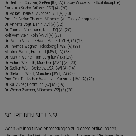
Dr. Berthold Suchan, Gießen [BS] (A) (Essay Wissenschaftsphilosophie)
Cornelius Suchy, Brüssel [CS2] (A) (20)
Dr. Volker Theileis, München [VT] (A) (20)
Prof. Dr. Stefan Theisen, München (A) (Essay Stringtheorie)
Dr. Annette Vogt, Berlin [AV] (A) (02)
Dr. Thomas Volkmann, Köln [TV] (A) (20)
Rolf vom Stein, Köln [RVS] (A) (29)
Dr. Patrick Voss-de Haan, Mainz [PVDH] (A) (17)
Dr. Thomas Wagner, Heidelberg [TW2] (A) (29)
Manfred Weber, Frankfurt [MW1] (A) (28)
Dr. Martin Werner, Hamburg [MW] (A) (29)
Dr. Achim Wixforth, München [AW1] (A) (20)
Dr. Steffen Wolf, Berkeley, USA [SW] (A) (16)
Dr. Stefan L. Wolff, München [SW1] (A) (02)
Priv.-Doz. Dr. Jochen Wosnitza, Karlsruhe [JW] (A) (23)
Dr. Kai Zuber, Dortmund [KZ] (A) (19)
Dr. Werner Zwerger, München [WZ] (A) (20)
SCHREIBEN SIE UNS!
Wenn Sie inhaltliche Anmerkungen zu diesem Artikel haben,