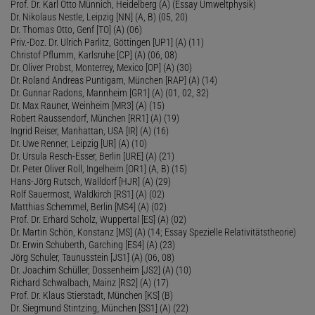
Prof. Dr. Karl Otto Münnich, Heidelberg (A) (Essay Umweltphysik)
Dr. Nikolaus Nestle, Leipzig [NN] (A, B) (05, 20)
Dr. Thomas Otto, Genf [TO] (A) (06)
Priv.-Doz. Dr. Ulrich Parlitz, Göttingen [UP1] (A) (11)
Christof Pflumm, Karlsruhe [CP] (A) (06, 08)
Dr. Oliver Probst, Monterrey, Mexico [OP] (A) (30)
Dr. Roland Andreas Puntigam, München [RAP] (A) (14)
Dr. Gunnar Radons, Mannheim [GR1] (A) (01, 02, 32)
Dr. Max Rauner, Weinheim [MR3] (A) (15)
Robert Raussendorf, München [RR1] (A) (19)
Ingrid Reiser, Manhattan, USA [IR] (A) (16)
Dr. Uwe Renner, Leipzig [UR] (A) (10)
Dr. Ursula Resch-Esser, Berlin [URE] (A) (21)
Dr. Peter Oliver Roll, Ingelheim [OR1] (A, B) (15)
Hans-Jörg Rutsch, Walldorf [HJR] (A) (29)
Rolf Sauermost, Waldkirch [RS1] (A) (02)
Matthias Schemmel, Berlin [MS4] (A) (02)
Prof. Dr. Erhard Scholz, Wuppertal [ES] (A) (02)
Dr. Martin Schön, Konstanz [MS] (A) (14; Essay Spezielle Relativitätstheorie)
Dr. Erwin Schuberth, Garching [ES4] (A) (23)
Jörg Schuler, Taunusstein [JS1] (A) (06, 08)
Dr. Joachim Schüller, Dossenheim [JS2] (A) (10)
Richard Schwalbach, Mainz [RS2] (A) (17)
Prof. Dr. Klaus Stierstadt, München [KS] (B)
Dr. Siegmund Stintzing, München [SS1] (A) (22)