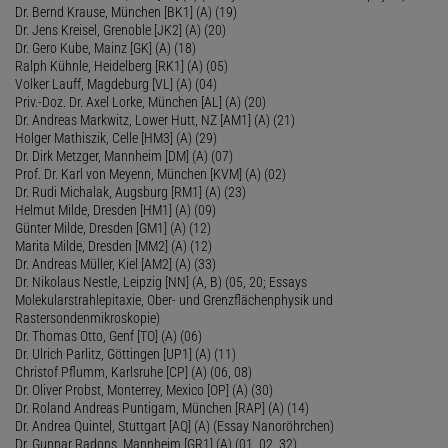
Dr. Bernd Krause, München [BK1] (A) (19)
Dr. Jens Kreisel, Grenoble [JK2] (A) (20)
Dr. Gero Kube, Mainz [GK] (A) (18)
Ralph Kühnle, Heidelberg [RK1] (A) (05)
Volker Lauff, Magdeburg [VL] (A) (04)
Priv.-Doz. Dr. Axel Lorke, München [AL] (A) (20)
Dr. Andreas Markwitz, Lower Hutt, NZ [AM1] (A) (21)
Holger Mathiszik, Celle [HM3] (A) (29)
Dr. Dirk Metzger, Mannheim [DM] (A) (07)
Prof. Dr. Karl von Meyenn, München [KVM] (A) (02)
Dr. Rudi Michalak, Augsburg [RM1] (A) (23)
Helmut Milde, Dresden [HM1] (A) (09)
Günter Milde, Dresden [GM1] (A) (12)
Marita Milde, Dresden [MM2] (A) (12)
Dr. Andreas Müller, Kiel [AM2] (A) (33)
Dr. Nikolaus Nestle, Leipzig [NN] (A, B) (05, 20; Essays
Molekularstrahlepitaxie, Ober- und Grenzflächenphysik und
Rastersondenmikroskopie)
Dr. Thomas Otto, Genf [TO] (A) (06)
Dr. Ulrich Parlitz, Göttingen [UP1] (A) (11)
Christof Pflumm, Karlsruhe [CP] (A) (06, 08)
Dr. Oliver Probst, Monterrey, Mexico [OP] (A) (30)
Dr. Roland Andreas Puntigam, München [RAP] (A) (14)
Dr. Andrea Quintel, Stuttgart [AQ] (A) (Essay Nanoröhrchen)
Dr. Gunnar Radons, Mannheim [GR1] (A) (01, 02, 32)