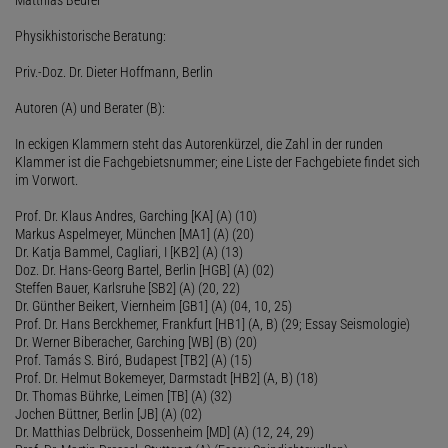
Physikhistorische Beratung:
Priv.-Doz. Dr. Dieter Hoffmann, Berlin
Autoren (A) und Berater (B):
In eckigen Klammern steht das Autorenkürzel, die Zahl in der runden
Klammer ist die Fachgebietsnummer; eine Liste der Fachgebiete findet sich
im Vorwort.
Prof. Dr. Klaus Andres, Garching [KA] (A) (10)
Markus Aspelmeyer, München [MA1] (A) (20)
Dr. Katja Bammel, Cagliari, I [KB2] (A) (13)
Doz. Dr. Hans-Georg Bartel, Berlin [HGB] (A) (02)
Steffen Bauer, Karlsruhe [SB2] (A) (20, 22)
Dr. Günther Beikert, Viernheim [GB1] (A) (04, 10, 25)
Prof. Dr. Hans Berckhemer, Frankfurt [HB1] (A, B) (29; Essay Seismologie)
Dr. Werner Biberacher, Garching [WB] (B) (20)
Prof. Tamás S. Biró, Budapest [TB2] (A) (15)
Prof. Dr. Helmut Bokemeyer, Darmstadt [HB2] (A, B) (18)
Dr. Thomas Bührke, Leimen [TB] (A) (32)
Jochen Büttner, Berlin [JB] (A) (02)
Dr. Matthias Delbrück, Dossenheim [MD] (A) (12, 24, 29)