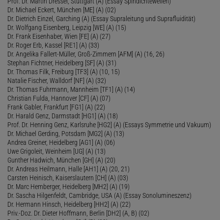
Prof. Dr. Martin Dressel, Stuttgart (A) (Essay Spindichtewellen)
Dr. Michael Eckert, München [ME] (A) (02)
Dr. Dietrich Einzel, Garching (A) (Essay Supraleitung und Suprafluidität)
Dr. Wolfgang Eisenberg, Leipzig [WE] (A) (15)
Dr. Frank Eisenhaber, Wien [FE] (A) (27)
Dr. Roger Erb, Kassel [RE1] (A) (33)
Dr. Angelika Fallert-Müller, Groß-Zimmern [AFM] (A) (16, 26)
Stephan Fichtner, Heidelberg [SF] (A) (31)
Dr. Thomas Filk, Freiburg [TF3] (A) (10, 15)
Natalie Fischer, Walldorf [NF] (A) (32)
Dr. Thomas Fuhrmann, Mannheim [TF1] (A) (14)
Christian Fulda, Hannover [CF] (A) (07)
Frank Gabler, Frankfurt [FG1] (A) (22)
Dr. Harald Genz, Darmstadt [HG1] (A) (18)
Prof. Dr. Henning Genz, Karlsruhe [HG2] (A) (Essays Symmetrie und Vakuum)
Dr. Michael Gerding, Potsdam [MG2] (A) (13)
Andrea Greiner, Heidelberg [AG1] (A) (06)
Uwe Grigoleit, Weinheim [UG] (A) (13)
Gunther Hadwich, München [GH] (A) (20)
Dr. Andreas Heilmann, Halle [AH1] (A) (20, 21)
Carsten Heinisch, Kaiserslautern [CH] (A) (03)
Dr. Marc Hemberger, Heidelberg [MH2] (A) (19)
Dr. Sascha Hilgenfeldt, Cambridge, USA (A) (Essay Sonolumineszenz)
Dr. Hermann Hinsch, Heidelberg [HH2] (A) (22)
Priv.-Doz. Dr. Dieter Hoffmann, Berlin [DH2] (A, B) (02)