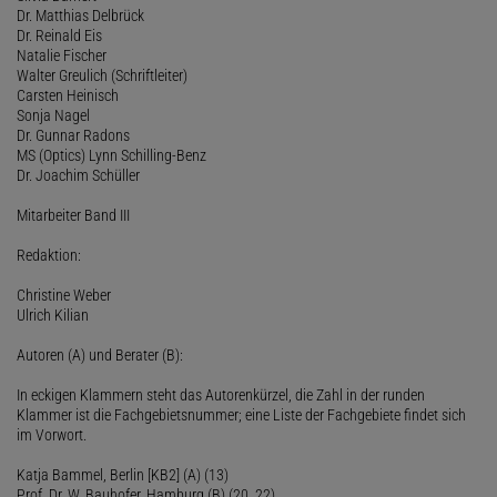
Dr. Matthias Delbrück
Dr. Reinald Eis
Natalie Fischer
Walter Greulich (Schriftleiter)
Carsten Heinisch
Sonja Nagel
Dr. Gunnar Radons
MS (Optics) Lynn Schilling-Benz
Dr. Joachim Schüller
Mitarbeiter Band III
Redaktion:
Christine Weber
Ulrich Kilian
Autoren (A) und Berater (B):
In eckigen Klammern steht das Autorenkürzel, die Zahl in der runden
Klammer ist die Fachgebietsnummer; eine Liste der Fachgebiete findet sich
im Vorwort.
Katja Bammel, Berlin [KB2] (A) (13)
Prof. Dr. W. Bauhofer, Hamburg (B) (20, 22)