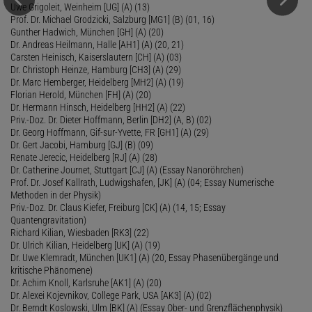
Uwe Grigoleit, Weinheim [UG] (A) (13)
Prof. Dr. Michael Grodzicki, Salzburg [MG1] (B) (01, 16)
Gunther Hadwich, München [GH] (A) (20)
Dr. Andreas Heilmann, Halle [AH1] (A) (20, 21)
Carsten Heinisch, Kaiserslautern [CH] (A) (03)
Dr. Christoph Heinze, Hamburg [CH3] (A) (29)
Dr. Marc Hemberger, Heidelberg [MH2] (A) (19)
Florian Herold, München [FH] (A) (20)
Dr. Hermann Hinsch, Heidelberg [HH2] (A) (22)
Priv.-Doz. Dr. Dieter Hoffmann, Berlin [DH2] (A, B) (02)
Dr. Georg Hoffmann, Gif-sur-Yvette, FR [GH1] (A) (29)
Dr. Gert Jacobi, Hamburg [GJ] (B) (09)
Renate Jerecic, Heidelberg [RJ] (A) (28)
Dr. Catherine Journet, Stuttgart [CJ] (A) (Essay Nanoröhrchen)
Prof. Dr. Josef Kallrath, Ludwigshafen, [JK] (A) (04; Essay Numerische
Methoden in der Physik)
Priv.-Doz. Dr. Claus Kiefer, Freiburg [CK] (A) (14, 15; Essay
Quantengravitation)
Richard Kilian, Wiesbaden [RK3] (22)
Dr. Ulrich Kilian, Heidelberg [UK] (A) (19)
Dr. Uwe Klemradt, München [UK1] (A) (20, Essay Phasenübergänge und
kritische Phänomene)
Dr. Achim Knoll, Karlsruhe [AK1] (A) (20)
Dr. Alexei Kojevnikov, College Park, USA [AK3] (A) (02)
Dr. Berndt Koslowski, Ulm [BK] (A) (Essay Ober- und Grenzflächenphysik)