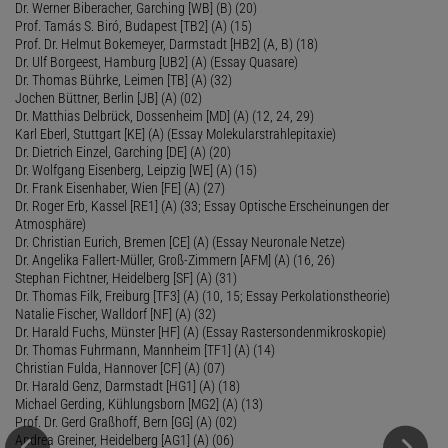
Dr. Werner Biberacher, Garching [WB] (B) (20)
Prof. Tamás S. Biró, Budapest [TB2] (A) (15)
Prof. Dr. Helmut Bokemeyer, Darmstadt [HB2] (A, B) (18)
Dr. Ulf Borgeest, Hamburg [UB2] (A) (Essay Quasare)
Dr. Thomas Bührke, Leimen [TB] (A) (32)
Jochen Büttner, Berlin [JB] (A) (02)
Dr. Matthias Delbrück, Dossenheim [MD] (A) (12, 24, 29)
Karl Eberl, Stuttgart [KE] (A) (Essay Molekularstrahlepitaxie)
Dr. Dietrich Einzel, Garching [DE] (A) (20)
Dr. Wolfgang Eisenberg, Leipzig [WE] (A) (15)
Dr. Frank Eisenhaber, Wien [FE] (A) (27)
Dr. Roger Erb, Kassel [RE1] (A) (33; Essay Optische Erscheinungen der
Atmosphäre)
Dr. Christian Eurich, Bremen [CE] (A) (Essay Neuronale Netze)
Dr. Angelika Fallert-Müller, Groß-Zimmern [AFM] (A) (16, 26)
Stephan Fichtner, Heidelberg [SF] (A) (31)
Dr. Thomas Filk, Freiburg [TF3] (A) (10, 15; Essay Perkolationstheorie)
Natalie Fischer, Walldorf [NF] (A) (32)
Dr. Harald Fuchs, Münster [HF] (A) (Essay Rastersondenmikroskopie)
Dr. Thomas Fuhrmann, Mannheim [TF1] (A) (14)
Christian Fulda, Hannover [CF] (A) (07)
Dr. Harald Genz, Darmstadt [HG1] (A) (18)
Michael Gerding, Kühlungsborn [MG2] (A) (13)
Prof. Dr. Gerd Graßhoff, Bern [GG] (A) (02)
Andrea Greiner, Heidelberg [AG1] (A) (06)