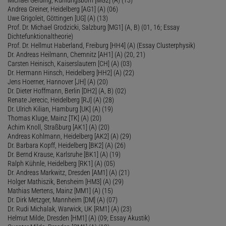
Andrea Greiner, Heidelberg [AG1] (A) (06)
Uwe Grigoleit, Göttingen [UG] (A) (13)
Prof. Dr. Michael Grodzicki, Salzburg [MG1] (A, B) (01, 16; Essay
Dichtefunktionaltheorie)
Prof. Dr. Hellmut Haberland, Freiburg [HH4] (A) (Essay Clusterphysik)
Dr. Andreas Heilmann, Chemnitz [AH1] (A) (20, 21)
Carsten Heinisch, Kaiserslautern [CH] (A) (03)
Dr. Hermann Hinsch, Heidelberg [HH2] (A) (22)
Jens Hoerner, Hannover [JH] (A) (20)
Dr. Dieter Hoffmann, Berlin [DH2] (A, B) (02)
Renate Jerecic, Heidelberg [RJ] (A) (28)
Dr. Ulrich Kilian, Hamburg [UK] (A) (19)
Thomas Kluge, Mainz [TK] (A) (20)
Achim Knoll, Straßburg [AK1] (A) (20)
Andreas Kohlmann, Heidelberg [AK2] (A) (29)
Dr. Barbara Kopff, Heidelberg [BK2] (A) (26)
Dr. Bernd Krause, Karlsruhe [BK1] (A) (19)
Ralph Kühnle, Heidelberg [RK1] (A) (05)
Dr. Andreas Markwitz, Dresden [AM1] (A) (21)
Holger Mathiszik, Bensheim [HM3] (A) (29)
Mathias Mertens, Mainz [MM1] (A) (15)
Dr. Dirk Metzger, Mannheim [DM] (A) (07)
Dr. Rudi Michalak, Warwick, UK [RM1] (A) (23)
Helmut Milde, Dresden [HM1] (A) (09; Essay Akustik)