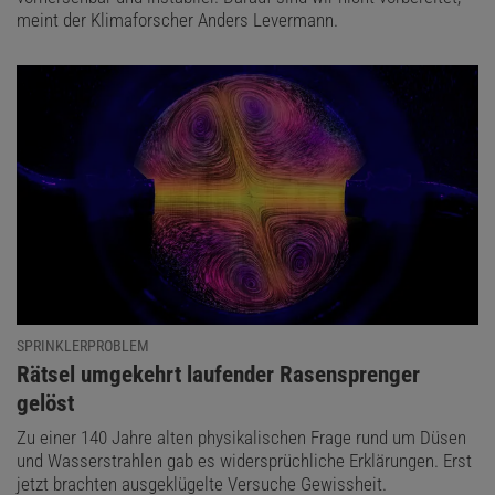
meint der Klimaforscher Anders Levermann.
SPRINKLERPROBLEM
:
Rätsel umgekehrt laufender Rasensprenger
gelöst
Zu einer 140 Jahre alten physikalischen Frage rund um Düsen
und Wasserstrahlen gab es widersprüchliche Erklärungen. Erst
jetzt brachten ausgeklügelte Versuche Gewissheit.