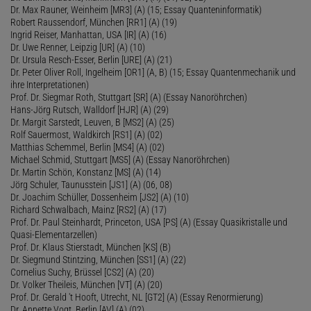
Dr. Max Rauner, Weinheim [MR3] (A) (15; Essay Quanteninformatik)
Robert Raussendorf, München [RR1] (A) (19)
Ingrid Reiser, Manhattan, USA [IR] (A) (16)
Dr. Uwe Renner, Leipzig [UR] (A) (10)
Dr. Ursula Resch-Esser, Berlin [URE] (A) (21)
Dr. Peter Oliver Roll, Ingelheim [OR1] (A, B) (15; Essay Quantenmechanik und
ihre Interpretationen)
Prof. Dr. Siegmar Roth, Stuttgart [SR] (A) (Essay Nanoröhrchen)
Hans-Jörg Rutsch, Walldorf [HJR] (A) (29)
Dr. Margit Sarstedt, Leuven, B [MS2] (A) (25)
Rolf Sauermost, Waldkirch [RS1] (A) (02)
Matthias Schemmel, Berlin [MS4] (A) (02)
Michael Schmid, Stuttgart [MS5] (A) (Essay Nanoröhrchen)
Dr. Martin Schön, Konstanz [MS] (A) (14)
Jörg Schuler, Taunusstein [JS1] (A) (06, 08)
Dr. Joachim Schüller, Dossenheim [JS2] (A) (10)
Richard Schwalbach, Mainz [RS2] (A) (17)
Prof. Dr. Paul Steinhardt, Princeton, USA [PS] (A) (Essay Quasikristalle und
Quasi-Elementarzellen)
Prof. Dr. Klaus Stierstadt, München [KS] (B)
Dr. Siegmund Stintzing, München [SS1] (A) (22)
Cornelius Suchy, Brüssel [CS2] (A) (20)
Dr. Volker Theileis, München [VT] (A) (20)
Prof. Dr. Gerald 't Hooft, Utrecht, NL [GT2] (A) (Essay Renormierung)
Dr. Annette Vogt, Berlin [AV] (A) (02)