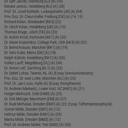
Dr. Gert Jacobi, Hamburg [GJ] (B) (09)
Renate Jerecic, Heidelberg [RJ] (A) (28)
Prof. Dr. Josef Kallrath, Ludwigshafen [JK] (A) (04)
Priv.-Doz. Dr. Claus Kiefer, Freiburg [CK] (A) (14, 15)
Richard Kilian, Wiesbaden [RK3] (22)
Dr. Ulrich Kilian, Heidelberg [UK] (A) (19)
Thomas Kluge, Jülich [TK] (A) (20)
Dr. Achim Knoll, Karlsruhe [AK1] (A) (20)
Dr. Alexei Kojevnikov, College Park, USA [AK3] (A) (02)
Dr. Bernd Krause, München [BK1] (A) (19)
Dr. Gero Kube, Mainz [GK] (A) (18)
Ralph Kühnle, Heidelberg [RK1] (A) (05)
Volker Lauff, Magdeburg [VL] (A) (04)
Dr. Anton Lerf, Garching [AL1] (A) (23)
Dr. Detlef Lohse, Twente, NL (A) (Essay Sonolumineszenz)
Priv.-Doz. Dr. Axel Lorke, München [AL] (A) (20)
Prof. Dr. Jan Louis, Halle (A) (Essay Stringtheorie)
Dr. Andreas Markwitz, Lower Hutt, NZ [AM1] (A) (21)
Holger Mathiszik, Celle [HM3] (A) (29)
Dr. Dirk Metzger, Mannheim [DM] (A) (07)
Dr. Rudi Michalak, Dresden [RM1] (A) (23; Essay Tieftemperaturphysik)
Günter Milde, Dresden [GM1] (A) (12)
Helmut Milde, Dresden [HM1] (A) (09)
Marita Milde, Dresden [MM2] (A) (12)
Prof. Dr. Andreas Müller, Trier [AM2] (A) (33)