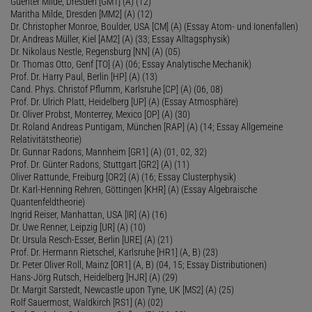
Guenter Milde, Dresden [GM1] (A) (12)
Maritha Milde, Dresden [MM2] (A) (12)
Dr. Christopher Monroe, Boulder, USA [CM] (A) (Essay Atom- und Ionenfallen)
Dr. Andreas Müller, Kiel [AM2] (A) (33; Essay Alltagsphysik)
Dr. Nikolaus Nestle, Regensburg [NN] (A) (05)
Dr. Thomas Otto, Genf [TO] (A) (06; Essay Analytische Mechanik)
Prof. Dr. Harry Paul, Berlin [HP] (A) (13)
Cand. Phys. Christof Pflumm, Karlsruhe [CP] (A) (06, 08)
Prof. Dr. Ulrich Platt, Heidelberg [UP] (A) (Essay Atmosphäre)
Dr. Oliver Probst, Monterrey, Mexico [OP] (A) (30)
Dr. Roland Andreas Puntigam, München [RAP] (A) (14; Essay Allgemeine
Relativitätstheorie)
Dr. Gunnar Radons, Mannheim [GR1] (A) (01, 02, 32)
Prof. Dr. Günter Radons, Stuttgart [GR2] (A) (11)
Oliver Rattunde, Freiburg [OR2] (A) (16; Essay Clusterphysik)
Dr. Karl-Henning Rehren, Göttingen [KHR] (A) (Essay Algebraische
Quantenfeldtheorie)
Ingrid Reiser, Manhattan, USA [IR] (A) (16)
Dr. Uwe Renner, Leipzig [UR] (A) (10)
Dr. Ursula Resch-Esser, Berlin [URE] (A) (21)
Prof. Dr. Hermann Rietschel, Karlsruhe [HR1] (A, B) (23)
Dr. Peter Oliver Roll, Mainz [OR1] (A, B) (04, 15; Essay Distributionen)
Hans-Jörg Rutsch, Heidelberg [HJR] (A) (29)
Dr. Margit Sarstedt, Newcastle upon Tyne, UK [MS2] (A) (25)
Rolf Sauermost, Waldkirch [RS1] (A) (02)