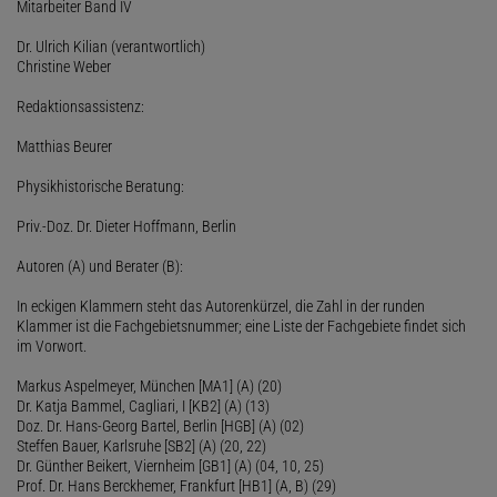
Mitarbeiter Band IV
Dr. Ulrich Kilian (verantwortlich)
Christine Weber
Redaktionsassistenz:
Matthias Beurer
Physikhistorische Beratung:
Priv.-Doz. Dr. Dieter Hoffmann, Berlin
Autoren (A) und Berater (B):
In eckigen Klammern steht das Autorenkürzel, die Zahl in der runden
Klammer ist die Fachgebietsnummer; eine Liste der Fachgebiete findet sich
im Vorwort.
Markus Aspelmeyer, München [MA1] (A) (20)
Dr. Katja Bammel, Cagliari, I [KB2] (A) (13)
Doz. Dr. Hans-Georg Bartel, Berlin [HGB] (A) (02)
Steffen Bauer, Karlsruhe [SB2] (A) (20, 22)
Dr. Günther Beikert, Viernheim [GB1] (A) (04, 10, 25)
Prof. Dr. Hans Berckhemer, Frankfurt [HB1] (A, B) (29)