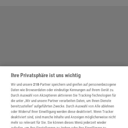
Ihre Privatsphäre ist uns wichtig
Wir und unsere
218
-Partner speichern und greifen auf personenbezogene
Daten wie Browserdaten oder eindeutige Kennungen auf Ihrem Gerät zu.
Durch Auswahl von Akzeptieren aktivieren Sie Tracking-Technologien für
die unter „Wir und unsere Partner verarbeiten Daten, um Ihnen Dienste
bereitzustellen“ aufgeführten Zwecke. Durch Auswahl von Alle ablehnen
oder Widerruf Ihrer Einwilligung werden diese deaktiviert. Wenn Tracker
deaktiviert sind, sind manche Inhalte und Anzeigen möglicherweise nicht
mehr so relevant für Sie. Sie können dieses Menü jederzeit wieder
aufrufen, um Ihre Einstellungen zu ändern oder Ihre Einwilligung zu