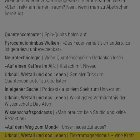
woanders wieder zusammengesetzt. Bleibt Beamen wie in
»Star Trek« ein ferner Traum? Nein, wenn man zu Abstrichen
bereit ist.
Quantencomputer
| Spin-Qubits holen auf
Pyrocumulonimbus-Wolken
| »Das Feuer verhält sich anders. Es
ist geradezu unberechenbar«
Neurotechnologie
| Wenn Quantensensoren Gedanken lesen
»Auf einen Kaffee im All«
| Klatsch mit Niveau
Urknall, Weltall und das Leben
| Genialer Trick um
Quantencomputer zu überlisten
In eigener Sache
| Podcasts aus dem Spektrum-Universum
Urknall, Weltall und das Leben
| Wichtigstes Vermächtnis der
Wissenschaft: Das Atom
Wissenschaftspodcasts
| »Man braucht kein Studio und keine
Redaktion«
»Auf dem Weg zum Mond«
| Unser neues Zuhause?
Urknall, Weltall und das Leben
| Elektromagnetismus – eine Kraft