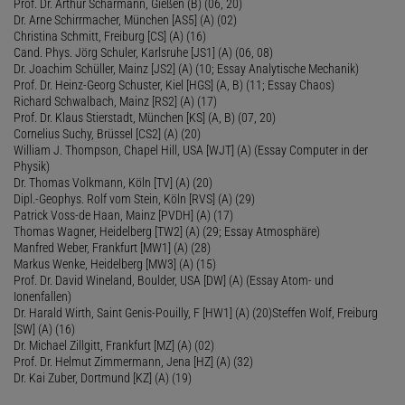
Prof. Dr. Arthur Scharmann, Gießen (B) (06, 20)
Dr. Arne Schirrmacher, München [AS5] (A) (02)
Christina Schmitt, Freiburg [CS] (A) (16)
Cand. Phys. Jörg Schuler, Karlsruhe [JS1] (A) (06, 08)
Dr. Joachim Schüller, Mainz [JS2] (A) (10; Essay Analytische Mechanik)
Prof. Dr. Heinz-Georg Schuster, Kiel [HGS] (A, B) (11; Essay Chaos)
Richard Schwalbach, Mainz [RS2] (A) (17)
Prof. Dr. Klaus Stierstadt, München [KS] (A, B) (07, 20)
Cornelius Suchy, Brüssel [CS2] (A) (20)
William J. Thompson, Chapel Hill, USA [WJT] (A) (Essay Computer in der
Physik)
Dr. Thomas Volkmann, Köln [TV] (A) (20)
Dipl.-Geophys. Rolf vom Stein, Köln [RVS] (A) (29)
Patrick Voss-de Haan, Mainz [PVDH] (A) (17)
Thomas Wagner, Heidelberg [TW2] (A) (29; Essay Atmosphäre)
Manfred Weber, Frankfurt [MW1] (A) (28)
Markus Wenke, Heidelberg [MW3] (A) (15)
Prof. Dr. David Wineland, Boulder, USA [DW] (A) (Essay Atom- und
Ionenfallen)
Dr. Harald Wirth, Saint Genis-Pouilly, F [HW1] (A) (20)Steffen Wolf, Freiburg
[SW] (A) (16)
Dr. Michael Zillgitt, Frankfurt [MZ] (A) (02)
Prof. Dr. Helmut Zimmermann, Jena [HZ] (A) (32)
Dr. Kai Zuber, Dortmund [KZ] (A) (19)