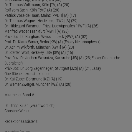
Dr. Thomas Volkmann, Köln [TV] (A) (20)
Rolf vom Stein, Köln [RVS] (A) (29)
Patrick Voss-de Haan, Mainz [PVDH] (A) (17)
Dr. Thomas Wagner, Heidelberg [TW2] (A) (29)
Dr. Hildegard Wasmuth-Fries, Ludwigshafen [HWF] (A) (26)
Manfred Weber, Frankfurt [MW1] (A) (28)
Priv.-Doz. Dr. Burghard Weiss, Lübeck [BW2] (A) (02)
Prof. Dr. Klaus Winter, Berlin [KW] (A) (Essay Neutrinophysik)
Dr. Achim Wixforth, München [AW1] (A) (20)
Dr. Steffen Wolf, Berkeley, USA [SW] (A) (16)
Priv.-Doz. Dr. Jochen Wosnitza, Karlsruhe [JW] (A) (23; Essay Organische
Supraleiter)
Priv.-Doz. Dr. Jörg Zegenhagen, Stuttgart [JZ3] (A) (21; Essay
Oberflächenrekonstruktionen)
Dr. Kai Zuber, Dortmund [KZ] (A) (19)
Dr. Werner Zwerger, München [WZ] (A) (20)
Mitarbeiter Band V
Dr. Ulrich Kilian (verantwortlich)
Christine Weber
Redaktionsassistenz:
Matthias Beurer