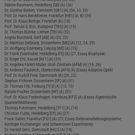
Sabine Baumann, Heidelberg [SB] (A) (26)
Dr. Günther Beikert, Viernheim [GB1] (A) (04, 10, 25)
Prof. Dr. Hans Berckhemer, Frankfurt [HB1] (A, B) (29)
Prof. Dr. Klaus Bethge, Frankfurt (B) (18)
Prof. Tamás S. Biró, Budapest [TB2] (A) (15)
Dr. Thomas Bührke, Leimen [TB] (A) (32)
Angela Burchard, Genf [AB] (A) (20, 22)
Dr. Matthias Delbrück, Dossenheim [MD] (A) (12, 24, 29)
Dr. Wolfgang Eisenberg, Leipzig [WE] (A) (15)
Dr. Frank Eisenhaber, Heidelberg [FE] (A) (27; Essay Biophysik)
Dr. Roger Erb, Kassel [RE1] (A) (33)
Dr. Angelika Fallert-Müller, Groß-Zimmern [AFM] (A) (16, 26)
Dr. Andreas Faulstich, Oberkochen [AF4] (A) (Essay Adaptive Optik)
Prof. Dr. Rudolf Feile, Darmstadt (B) (20, 22)
Stephan Fichtner, Dossenheim [SF] (A) (31)
Dr. Thomas Filk, Freiburg [TF3] (A) (10, 15)
Natalie Fischer, Dossenheim [NF] (A) (32)
Prof. Dr. Klaus Fredenhagen, Hamburg [KF2] (A) (Essay Algebraische
Quantenfeldtheorie)
Thomas Fuhrmann, Heidelberg [TF1] (A) (14)
Christian Fulda, Heidelberg [CF] (A) (07)
Frank Gabler, Frankfurt [FG1] (A) (22; Essay Datenverarbeitungssysteme
künftiger Hochenergie- und Schwerionen-Experimente)
Dr. Harald Genz, Darmstadt [HG1] (A) (18)
Michael Gerding, Kühlungsborn [MG2] (A) (13)