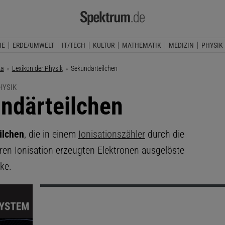
IE
ERDE/UMWELT
IT/TECH
KULTUR
MATHEMATIK
MEDIZIN
PHYSIK
ka
Lexikon der Physik
Aktuelle Seite:
Sekundärteilchen
HYSIK
ndärteilchen
ilchen
, die in einem
Ionisationszähler
durch die
ären Ionisation erzeugten Elektronen ausgelöste
ke.