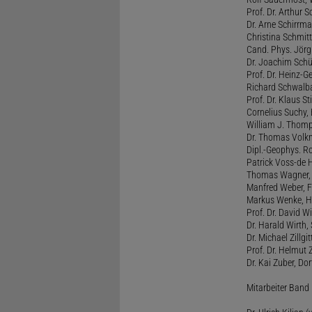
Prof. Dr. Arthur 
Dr. Arne Schirrma
Christina Schmitt,
Cand. Phys. Jörg 
Dr. Joachim Schül
Prof. Dr. Heinz-G
Richard Schwalba
Prof. Dr. Klaus St
Cornelius Suchy, 
William J. Thomp
Dr. Thomas Volkm
Dipl.-Geophys. Ro
Patrick Voss-de 
Thomas Wagner, H
Manfred Weber, F
Markus Wenke, He
Prof. Dr. David W
Dr. Harald Wirth, 
Dr. Michael Zillgit
Prof. Dr. Helmut
Dr. Kai Zuber, Do
Mitarbeiter Band 