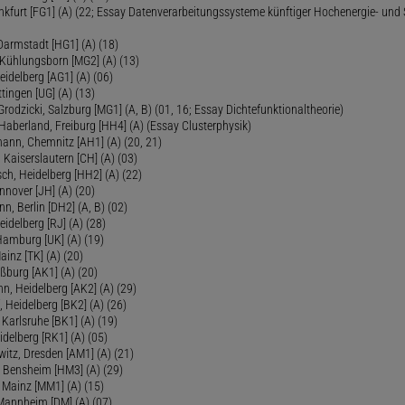
ankfurt [FG1] (A) (22; Essay Datenverarbeitungssysteme künftiger Hochenergie- und
Darmstadt [HG1] (A) (18)
 Kühlungsborn [MG2] (A) (13)
eidelberg [AG1] (A) (06)
tingen [UG] (A) (13)
 Grodzicki, Salzburg [MG1] (A, B) (01, 16; Essay Dichtefunktionaltheorie)
 Haberland, Freiburg [HH4] (A) (Essay Clusterphysik)
mann, Chemnitz [AH1] (A) (20, 21)
 Kaiserslautern [CH] (A) (03)
ch, Heidelberg [HH2] (A) (22)
nover [JH] (A) (20)
n, Berlin [DH2] (A, B) (02)
eidelberg [RJ] (A) (28)
 Hamburg [UK] (A) (19)
inz [TK] (A) (20)
ßburg [AK1] (A) (20)
, Heidelberg [AK2] (A) (29)
, Heidelberg [BK2] (A) (26)
 Karlsruhe [BK1] (A) (19)
delberg [RK1] (A) (05)
itz, Dresden [AM1] (A) (21)
, Bensheim [HM3] (A) (29)
 Mainz [MM1] (A) (15)
 Mannheim [DM] (A) (07)