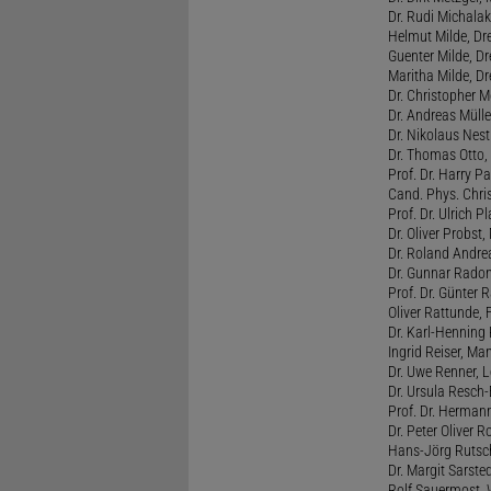
Dr. Rudi Michalak
Helmut Milde, Dre
Guenter Milde, Dr
Maritha Milde, Dr
Dr. Christopher M
Dr. Andreas Mülle
Dr. Nikolaus Nest
Dr. Thomas Otto, 
Prof. Dr. Harry Pa
Cand. Phys. Chris
Prof. Dr. Ulrich 
Dr. Oliver Probst,
Dr. Roland Andre
Dr. Gunnar Radon
Prof. Dr. Günter 
Oliver Rattunde, 
Dr. Karl-Henning 
Ingrid Reiser, Man
Dr. Uwe Renner, L
Dr. Ursula Resch-E
Prof. Dr. Hermann
Dr. Peter Oliver R
Hans-Jörg Rutsch
Dr. Margit Sarste
Rolf Sauermost, W