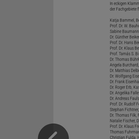
In eckigen Klamm
der Fachgebiete f
Katja Bammel, Ber
Prof. Dr. W. Bauh
Sabine Baumann, 
Dr. Günther Beiker
Prof. Dr. Hans Be
Prof. Dr. Klaus Be
Prof. Tamás S. Bi
Dr. Thomas Bührk
Angela Burchard, 
Dr. Matthias Delb
Dr. Wolfgang Eise
Dr. Frank Eisenha
Dr. Roger Erb, Kas
Dr. Angelika Fall
Dr. Andreas Fauls
Prof. Dr. Rudolf F
Stephan Fichtner,
Dr. Thomas Filk, F
Natalie Fischer, 
Prof. Dr. Klaus 
Thomas Fuhrmann,
Christian Fulda, 