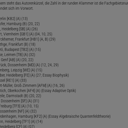
ern steht das Autorenkürzel, die Zahl in der runden Klammer ist die Fachgebietsnu
indet sich im Vorwort.
lin [KB2] (A) (13)
ofer, Hamburg (B) (20, 22)
Heidelberg [SB] (A) (26)
t, Viernheim [GB1] (A) (04, 10, 25)
rckhemer, Frankfurt [HB1] (A, B) (29)
thge, Frankfurt (B) (18)
ró, Budapest [TB2] (A) (15)
e, Leimen [TB] (A) (32)
Genf [AB] (A) (20, 22)
rück, Dossenheim [MD] (A) (12, 24, 29)
nberg, Leipzig [WE] (A) (15)
ber, Heidelberg [FE] (A) (27; Essay Biophysik)
sel [RE1] (A) (33)
ert-Müller, Groß-Zimmern [AFM] (A) (16, 26)
tich, Oberkochen [AF4] (A) (Essay Adaptive Optik)
eile, Darmstadt (B) (20, 22)
 Dossenheim [SF] (A) (31)
reiburg [TF3] (A) (10, 15)
Dossenheim [NF] (A) (32)
Fredenhagen, Hamburg [KF2] (A) (Essay Algebraische Quantenfeldtheorie)
 Heidelberg [TF1] (A) (14)
Heidelberg [CF] (A) (07)