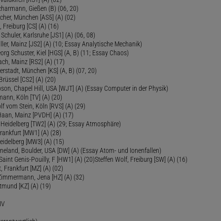
Scharmann, Gießen (B) (06, 20)
cher, München [AS5] (A) (02)
 Freiburg [CS] (A) (16)
Schuler, Karlsruhe [JS1] (A) (06, 08)
ler, Mainz [JS2] (A) (10; Essay Analytische Mechanik)
eorg Schuster, Kiel [HGS] (A, B) (11; Essay Chaos)
ch, Mainz [RS2] (A) (17)
ierstadt, München [KS] (A, B) (07, 20)
Brüssel [CS2] (A) (20)
son, Chapel Hill, USA [WJT] (A) (Essay Computer in der Physik)
ann, Köln [TV] (A) (20)
lf vom Stein, Köln [RVS] (A) (29)
Haan, Mainz [PVDH] (A) (17)
eidelberg [TW2] (A) (29; Essay Atmosphäre)
rankfurt [MW1] (A) (28)
idelberg [MW3] (A) (15)
ineland, Boulder, USA [DW] (A) (Essay Atom- und Ionenfallen)
Saint Genis-Pouilly, F [HW1] (A) (20)Steffen Wolf, Freiburg [SW] (A) (16)
t, Frankfurt [MZ] (A) (02)
 Zimmermann, Jena [HZ] (A) (32)
rtmund [KZ] (A) (19)
IV