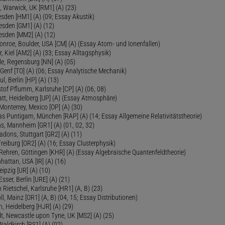
, Warwick, UK [RM1] (A) (23)
sden [HM1] (A) (09; Essay Akustik)
esden [GM1] (A) (12)
esden [MM2] (A) (12)
onroe, Boulder, USA [CM] (A) (Essay Atom- und Ionenfallen)
r, Kiel [AM2] (A) (33; Essay Alltagsphysik)
le, Regensburg [NN] (A) (05)
Genf [TO] (A) (06; Essay Analytische Mechanik)
ul, Berlin [HP] (A) (13)
tof Pflumm, Karlsruhe [CP] (A) (06, 08)
Platt, Heidelberg [UP] (A) (Essay Atmosphäre)
 Monterrey, Mexico [OP] (A) (30)
as Puntigam, München [RAP] (A) (14; Essay Allgemeine Relativitätstheorie)
s, Mannheim [GR1] (A) (01, 02, 32)
Radons, Stuttgart [GR2] (A) (11)
Freiburg [OR2] (A) (16; Essay Clusterphysik)
Rehren, Göttingen [KHR] (A) (Essay Algebraische Quantenfeldtheorie)
hattan, USA [IR] (A) (16)
eipzig [UR] (A) (10)
sser, Berlin [URE] (A) (21)
 Rietschel, Karlsruhe [HR1] (A, B) (23)
oll, Mainz [OR1] (A, B) (04, 15; Essay Distributionen)
, Heidelberg [HJR] (A) (29)
dt, Newcastle upon Tyne, UK [MS2] (A) (25)
aldkirch [RS1] (A) (02)