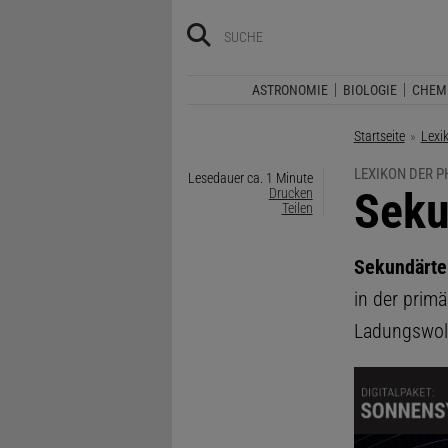
ASTRONOMIE
BIOLOGIE
CHEM
Startseite
Lexi
LEXIKON DER P
Lesedauer ca. 1 Minute
:
Seku
Drucken
Teilen
Sekundärte
in der prim
Ladungswol