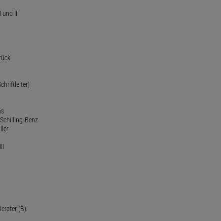
 und II
rück
chriftleiter)
ns
Schilling-Benz
ller
II
erater (B):