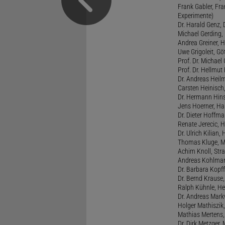
Frank Gabler, Fr
Experimente)
Dr. Harald Genz, 
Michael Gerding,
Andrea Greiner, H
Uwe Grigoleit, Göt
Prof. Dr. Michael
Prof. Dr. Hellmut
Dr. Andreas Heil
Carsten Heinisch,
Dr. Hermann Hins
Jens Hoerner, Han
Dr. Dieter Hoffman
Renate Jerecic, H
Dr. Ulrich Kilian,
Thomas Kluge, Ma
Achim Knoll, Stra
Andreas Kohlmann
Dr. Barbara Kopff
Dr. Bernd Krause,
Ralph Kühnle, Hei
Dr. Andreas Markw
Holger Mathiszik
Mathias Mertens,
Dr. Dirk Metzger,