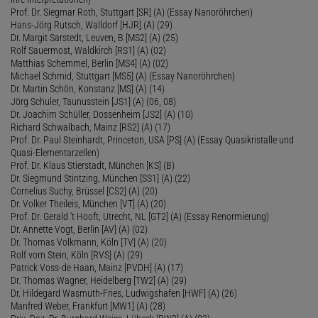
Prof. Dr. Siegmar Roth, Stuttgart [SR] (A) (Essay Nanoröhrchen)
Hans-Jörg Rutsch, Walldorf [HJR] (A) (29)
Dr. Margit Sarstedt, Leuven, B [MS2] (A) (25)
Rolf Sauermost, Waldkirch [RS1] (A) (02)
Matthias Schemmel, Berlin [MS4] (A) (02)
Michael Schmid, Stuttgart [MS5] (A) (Essay Nanoröhrchen)
Dr. Martin Schön, Konstanz [MS] (A) (14)
Jörg Schuler, Taunusstein [JS1] (A) (06, 08)
Dr. Joachim Schüller, Dossenheim [JS2] (A) (10)
Richard Schwalbach, Mainz [RS2] (A) (17)
Prof. Dr. Paul Steinhardt, Princeton, USA [PS] (A) (Essay Quasikristalle und
Quasi-Elementarzellen)
Prof. Dr. Klaus Stierstadt, München [KS] (B)
Dr. Siegmund Stintzing, München [SS1] (A) (22)
Cornelius Suchy, Brüssel [CS2] (A) (20)
Dr. Volker Theileis, München [VT] (A) (20)
Prof. Dr. Gerald 't Hooft, Utrecht, NL [GT2] (A) (Essay Renormierung)
Dr. Annette Vogt, Berlin [AV] (A) (02)
Dr. Thomas Volkmann, Köln [TV] (A) (20)
Rolf vom Stein, Köln [RVS] (A) (29)
Patrick Voss-de Haan, Mainz [PVDH] (A) (17)
Dr. Thomas Wagner, Heidelberg [TW2] (A) (29)
Dr. Hildegard Wasmuth-Fries, Ludwigshafen [HWF] (A) (26)
Manfred Weber, Frankfurt [MW1] (A) (28)