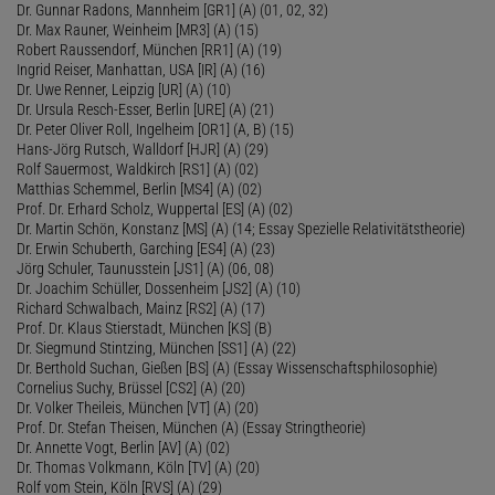
Dr. Gunnar Radons, Mannheim [GR1] (A) (01, 02, 32)
Dr. Max Rauner, Weinheim [MR3] (A) (15)
Robert Raussendorf, München [RR1] (A) (19)
Ingrid Reiser, Manhattan, USA [IR] (A) (16)
Dr. Uwe Renner, Leipzig [UR] (A) (10)
Dr. Ursula Resch-Esser, Berlin [URE] (A) (21)
Dr. Peter Oliver Roll, Ingelheim [OR1] (A, B) (15)
Hans-Jörg Rutsch, Walldorf [HJR] (A) (29)
Rolf Sauermost, Waldkirch [RS1] (A) (02)
Matthias Schemmel, Berlin [MS4] (A) (02)
Prof. Dr. Erhard Scholz, Wuppertal [ES] (A) (02)
Dr. Martin Schön, Konstanz [MS] (A) (14; Essay Spezielle Relativitätstheorie)
Dr. Erwin Schuberth, Garching [ES4] (A) (23)
Jörg Schuler, Taunusstein [JS1] (A) (06, 08)
Dr. Joachim Schüller, Dossenheim [JS2] (A) (10)
Richard Schwalbach, Mainz [RS2] (A) (17)
Prof. Dr. Klaus Stierstadt, München [KS] (B)
Dr. Siegmund Stintzing, München [SS1] (A) (22)
Dr. Berthold Suchan, Gießen [BS] (A) (Essay Wissenschaftsphilosophie)
Cornelius Suchy, Brüssel [CS2] (A) (20)
Dr. Volker Theileis, München [VT] (A) (20)
Prof. Dr. Stefan Theisen, München (A) (Essay Stringtheorie)
Dr. Annette Vogt, Berlin [AV] (A) (02)
Dr. Thomas Volkmann, Köln [TV] (A) (20)
Rolf vom Stein, Köln [RVS] (A) (29)