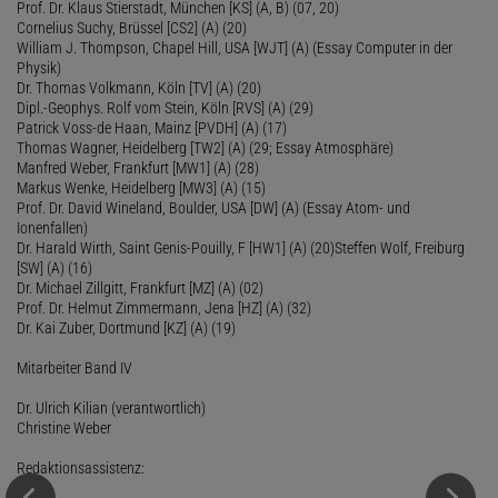
Prof. Dr. Klaus Stierstadt, München [KS] (A, B) (07, 20)
Cornelius Suchy, Brüssel [CS2] (A) (20)
William J. Thompson, Chapel Hill, USA [WJT] (A) (Essay Computer in der
Physik)
Dr. Thomas Volkmann, Köln [TV] (A) (20)
Dipl.-Geophys. Rolf vom Stein, Köln [RVS] (A) (29)
Patrick Voss-de Haan, Mainz [PVDH] (A) (17)
Thomas Wagner, Heidelberg [TW2] (A) (29; Essay Atmosphäre)
Manfred Weber, Frankfurt [MW1] (A) (28)
Markus Wenke, Heidelberg [MW3] (A) (15)
Prof. Dr. David Wineland, Boulder, USA [DW] (A) (Essay Atom- und
Ionenfallen)
Dr. Harald Wirth, Saint Genis-Pouilly, F [HW1] (A) (20)Steffen Wolf, Freiburg
[SW] (A) (16)
Dr. Michael Zillgitt, Frankfurt [MZ] (A) (02)
Prof. Dr. Helmut Zimmermann, Jena [HZ] (A) (32)
Dr. Kai Zuber, Dortmund [KZ] (A) (19)
Mitarbeiter Band IV
Dr. Ulrich Kilian (verantwortlich)
Christine Weber
Redaktionsassistenz: