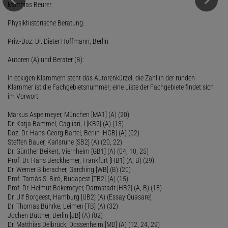
Matthias Beurer
Physikhistorische Beratung:
Priv.-Doz. Dr. Dieter Hoffmann, Berlin
Autoren (A) und Berater (B):
In eckigen Klammern steht das Autorenkürzel, die Zahl in der runden
Klammer ist die Fachgebietsnummer; eine Liste der Fachgebiete findet sich
im Vorwort.
Markus Aspelmeyer, München [MA1] (A) (20)
Dr. Katja Bammel, Cagliari, I [KB2] (A) (13)
Doz. Dr. Hans-Georg Bartel, Berlin [HGB] (A) (02)
Steffen Bauer, Karlsruhe [SB2] (A) (20, 22)
Dr. Günther Beikert, Viernheim [GB1] (A) (04, 10, 25)
Prof. Dr. Hans Berckhemer, Frankfurt [HB1] (A, B) (29)
Dr. Werner Biberacher, Garching [WB] (B) (20)
Prof. Tamás S. Biró, Budapest [TB2] (A) (15)
Prof. Dr. Helmut Bokemeyer, Darmstadt [HB2] (A, B) (18)
Dr. Ulf Borgeest, Hamburg [UB2] (A) (Essay Quasare)
Dr. Thomas Bührke, Leimen [TB] (A) (32)
Jochen Büttner, Berlin [JB] (A) (02)
Dr. Matthias Delbrück, Dossenheim [MD] (A) (12, 24, 29)