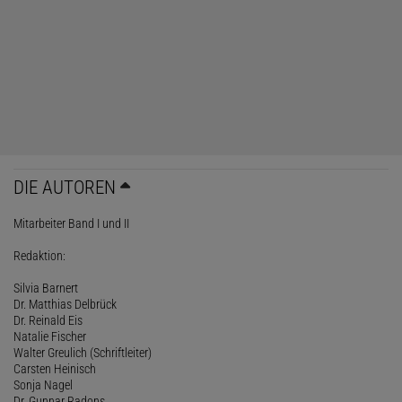
DIE AUTOREN
Mitarbeiter Band I und II
Redaktion:
Silvia Barnert
Dr. Matthias Delbrück
Dr. Reinald Eis
Natalie Fischer
Walter Greulich (Schriftleiter)
Carsten Heinisch
Sonja Nagel
Dr. Gunnar Radons