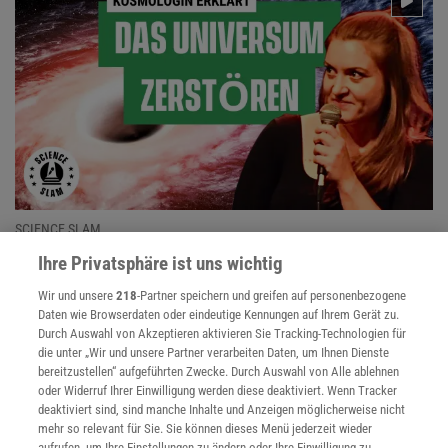
SCIENCE SLAM
:
Fehler im Higgs-Feld: So fragil ist unser
Ihre Privatsphäre ist uns wichtig
Universum wirklich
Wir und unsere
218
-Partner speichern und greifen auf personenbezogene
Woraus unser Universum besteht, warum das heutige
Daten wie Browserdaten oder eindeutige Kennungen auf Ihrem Gerät zu.
Standardmodell der Teilchenphysik nicht alle Beobachtungen
Durch Auswahl von Akzeptieren aktivieren Sie Tracking-Technologien für
erklären kann und weshalb Forschende nach neuen Theorien
die unter „Wir und unsere Partner verarbeiten Daten, um Ihnen Dienste
bereitzustellen“ aufgeführten Zwecke. Durch Auswahl von Alle ablehnen
suchen.
oder Widerruf Ihrer Einwilligung werden diese deaktiviert. Wenn Tracker
deaktiviert sind, sind manche Inhalte und Anzeigen möglicherweise nicht
mehr so relevant für Sie. Sie können dieses Menü jederzeit wieder
aufrufen, um Ihre Einstellungen zu ändern oder Ihre Einwilligung zu