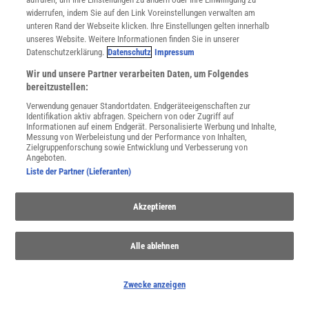
widerrufen, indem Sie auf den Link Voreinstellungen verwalten am
unteren Rand der Webseite klicken. Ihre Einstellungen gelten innerhalb
unseres Website. Weitere Informationen finden Sie in unserer
Datenschutzerklärung.
Datenschutz
Impressum
Wir und unsere Partner verarbeiten Daten, um Folgendes
bereitzustellen:
Verwendung genauer Standortdaten. Endgeräteeigenschaften zur
Identifikation aktiv abfragen. Speichern von oder Zugriff auf
Informationen auf einem Endgerät. Personalisierte Werbung und Inhalte,
Messung von Werbeleistung und der Performance von Inhalten,
Zielgruppenforschung sowie Entwicklung und Verbesserung von
WETTEREXTREME
Angeboten.
:
Klima im freien Fall
Liste der Partner (Lieferanten)
Das Klima verändert sich nicht nur – es wird auch weniger
vorhersehbar und instabiler. Darauf sind wir nicht vorbereitet,
Akzeptieren
meint der Klimaforscher Anders Levermann.
Alle ablehnen
Zwecke anzeigen