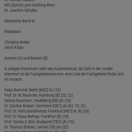
MS (Optics) Lynn Schilling-Benz
Dr. Joachim Schüller
Mitarbeiter Band III
Redaktion:
Christine Weber
Ulrich Kilian
Autoren (A) und Berater (B):
In eckigen Klammern steht das Autorenkürzel, die Zahl in der runden
Klammer ist die Fachgebietsnummer; eine Liste der Fachgebiete findet sich
im Vorwort.
Katja Bammel, Berlin [KB2] (A) (13)
Prof. Dr. W. Bauhofer, Hamburg (B) (20, 22)
Sabine Baumann, Heidelberg [SB] (A) (26)
Dr. Günther Beikert, Viernheim [GB1] (A) (04, 10, 25)
Prof. Dr. Hans Berckhemer, Frankfurt [HB1] (A, B) (29)
Prof. Dr. Klaus Bethge, Frankfurt (B) (18)
Prof. Tamás S. Biró, Budapest [TB2] (A) (15)
Dr. Thomas Bührke, Leimen [TB] (A) (32)