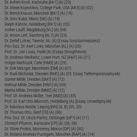
Dr. Achim Knoll, Karlsruhe [AK1] (A) (20)
Dr. Alexei Kojevnikov, College Park, USA [AK3] (A) (02)
Dr. Bernd Krause, München [BK1] (A) (19)
Dr. Gero Kube, Mainz [GK] (A) (18)
Ralph Kühnle, Heidelberg [RK1] (A) (05)
Volker Lauff, Magdeburg [VL] (A) (04)
Dr. Anton Lerf, Garching [AL1] (A) (23)
Dr. Detlef Lohse, Twente, NL (A) (Essay Sonolumineszenz)
Priv.-Doz. Dr. Axel Lorke, München [AL] (A) (20)
Prof. Dr. Jan Louis, Halle (A) (Essay Stringtheorie)
Dr. Andreas Markwitz, Lower Hutt, NZ [AM1] (A) (21)
Holger Mathiszik, Celle [HM3] (A) (29)
Dr. Dirk Metzger, Mannheim [DM] (A) (07)
Dr. Rudi Michalak, Dresden [RM1] (A) (23; Essay Tieftemperaturphysik)
Günter Milde, Dresden [GM1] (A) (12)
Helmut Milde, Dresden [HM1] (A) (09)
Marita Milde, Dresden [MM2] (A) (12)
Prof. Dr. Andreas Müller, Trier [AM2] (A) (33)
Prof. Dr. Karl Otto Münnich, Heidelberg (A) (Essay Umweltphysik)
Dr. Nikolaus Nestle, Leipzig [NN] (A, B) (05, 20)
Dr. Thomas Otto, Genf [TO] (A) (06)
Priv.-Doz. Dr. Ulrich Parlitz, Göttingen [UP1] (A) (11)
Christof Pflumm, Karlsruhe [CP] (A) (06, 08)
Dr. Oliver Probst, Monterrey, Mexico [OP] (A) (30)
Dr. Roland Andreas Puntigam, München [RAP] (A) (14)