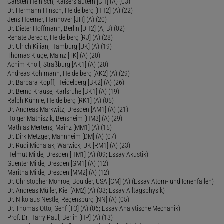
Carsten Heinisch, Kaiserslautern [CH] (A) (03)
Dr. Hermann Hinsch, Heidelberg [HH2] (A) (22)
Jens Hoerner, Hannover [JH] (A) (20)
Dr. Dieter Hoffmann, Berlin [DH2] (A, B) (02)
Renate Jerecic, Heidelberg [RJ] (A) (28)
Dr. Ulrich Kilian, Hamburg [UK] (A) (19)
Thomas Kluge, Mainz [TK] (A) (20)
Achim Knoll, Straßburg [AK1] (A) (20)
Andreas Kohlmann, Heidelberg [AK2] (A) (29)
Dr. Barbara Kopff, Heidelberg [BK2] (A) (26)
Dr. Bernd Krause, Karlsruhe [BK1] (A) (19)
Ralph Kühnle, Heidelberg [RK1] (A) (05)
Dr. Andreas Markwitz, Dresden [AM1] (A) (21)
Holger Mathiszik, Bensheim [HM3] (A) (29)
Mathias Mertens, Mainz [MM1] (A) (15)
Dr. Dirk Metzger, Mannheim [DM] (A) (07)
Dr. Rudi Michalak, Warwick, UK [RM1] (A) (23)
Helmut Milde, Dresden [HM1] (A) (09; Essay Akustik)
Guenter Milde, Dresden [GM1] (A) (12)
Maritha Milde, Dresden [MM2] (A) (12)
Dr. Christopher Monroe, Boulder, USA [CM] (A) (Essay Atom- und Ionenfallen)
Dr. Andreas Müller, Kiel [AM2] (A) (33; Essay Alltagsphysik)
Dr. Nikolaus Nestle, Regensburg [NN] (A) (05)
Dr. Thomas Otto, Genf [TO] (A) (06; Essay Analytische Mechanik)
Prof. Dr. Harry Paul, Berlin [HP] (A) (13)