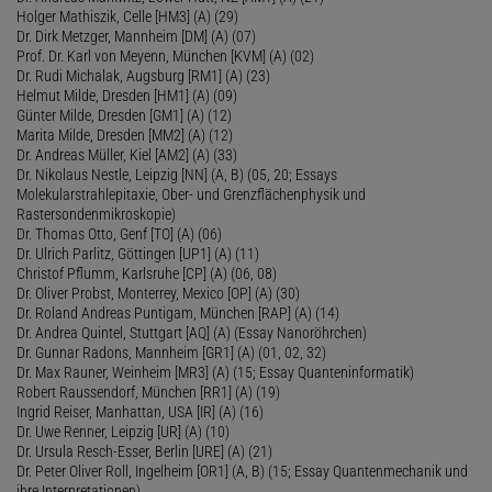
Holger Mathiszik, Celle [HM3] (A) (29)
Dr. Dirk Metzger, Mannheim [DM] (A) (07)
Prof. Dr. Karl von Meyenn, München [KVM] (A) (02)
Dr. Rudi Michalak, Augsburg [RM1] (A) (23)
Helmut Milde, Dresden [HM1] (A) (09)
Günter Milde, Dresden [GM1] (A) (12)
Marita Milde, Dresden [MM2] (A) (12)
Dr. Andreas Müller, Kiel [AM2] (A) (33)
Dr. Nikolaus Nestle, Leipzig [NN] (A, B) (05, 20; Essays
Molekularstrahlepitaxie, Ober- und Grenzflächenphysik und
Rastersondenmikroskopie)
Dr. Thomas Otto, Genf [TO] (A) (06)
Dr. Ulrich Parlitz, Göttingen [UP1] (A) (11)
Christof Pflumm, Karlsruhe [CP] (A) (06, 08)
Dr. Oliver Probst, Monterrey, Mexico [OP] (A) (30)
Dr. Roland Andreas Puntigam, München [RAP] (A) (14)
Dr. Andrea Quintel, Stuttgart [AQ] (A) (Essay Nanoröhrchen)
Dr. Gunnar Radons, Mannheim [GR1] (A) (01, 02, 32)
Dr. Max Rauner, Weinheim [MR3] (A) (15; Essay Quanteninformatik)
Robert Raussendorf, München [RR1] (A) (19)
Ingrid Reiser, Manhattan, USA [IR] (A) (16)
Dr. Uwe Renner, Leipzig [UR] (A) (10)
Dr. Ursula Resch-Esser, Berlin [URE] (A) (21)
Dr. Peter Oliver Roll, Ingelheim [OR1] (A, B) (15; Essay Quantenmechanik und
ihre Interpretationen)