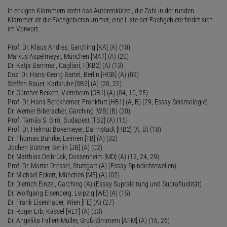
In eckigen Klammern steht das Autorenkürzel, die Zahl in der runden
Klammer ist die Fachgebietsnummer; eine Liste der Fachgebiete findet sich
im Vorwort.
Prof. Dr. Klaus Andres, Garching [KA] (A) (10)
Markus Aspelmeyer, München [MA1] (A) (20)
Dr. Katja Bammel, Cagliari, I [KB2] (A) (13)
Doz. Dr. Hans-Georg Bartel, Berlin [HGB] (A) (02)
Steffen Bauer, Karlsruhe [SB2] (A) (20, 22)
Dr. Günther Beikert, Viernheim [GB1] (A) (04, 10, 25)
Prof. Dr. Hans Berckhemer, Frankfurt [HB1] (A, B) (29; Essay Seismologie)
Dr. Werner Biberacher, Garching [WB] (B) (20)
Prof. Tamás S. Biró, Budapest [TB2] (A) (15)
Prof. Dr. Helmut Bokemeyer, Darmstadt [HB2] (A, B) (18)
Dr. Thomas Bührke, Leimen [TB] (A) (32)
Jochen Büttner, Berlin [JB] (A) (02)
Dr. Matthias Delbrück, Dossenheim [MD] (A) (12, 24, 29)
Prof. Dr. Martin Dressel, Stuttgart (A) (Essay Spindichtewellen)
Dr. Michael Eckert, München [ME] (A) (02)
Dr. Dietrich Einzel, Garching (A) (Essay Supraleitung und Suprafluidität)
Dr. Wolfgang Eisenberg, Leipzig [WE] (A) (15)
Dr. Frank Eisenhaber, Wien [FE] (A) (27)
Dr. Roger Erb, Kassel [RE1] (A) (33)
Dr. Angelika Fallert-Müller, Groß-Zimmern [AFM] (A) (16, 26)