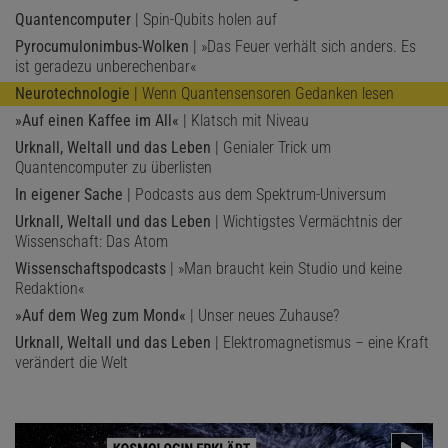
Quantencomputer
| Spin-Qubits holen auf
Pyrocumulonimbus-Wolken
| »Das Feuer verhält sich anders. Es
ist geradezu unberechenbar«
Neurotechnologie
| Wenn Quantensensoren Gedanken lesen
»Auf einen Kaffee im All«
| Klatsch mit Niveau
Urknall, Weltall und das Leben
| Genialer Trick um
Quantencomputer zu überlisten
In eigener Sache
| Podcasts aus dem Spektrum-Universum
Urknall, Weltall und das Leben
| Wichtigstes Vermächtnis der
Wissenschaft: Das Atom
Wissenschaftspodcasts
| »Man braucht kein Studio und keine
Redaktion«
»Auf dem Weg zum Mond«
| Unser neues Zuhause?
Urknall, Weltall und das Leben
| Elektromagnetismus – eine Kraft
verändert die Welt