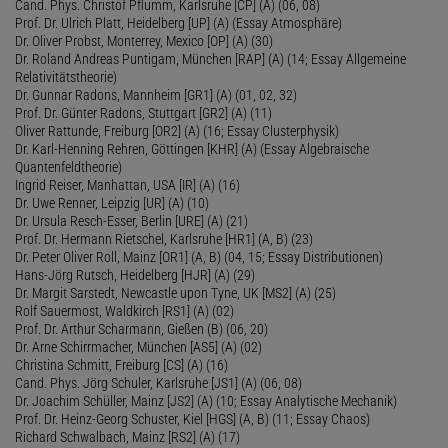
Cand. Phys. Christof Pflumm, Karlsruhe [CP] (A) (06, 08)
Prof. Dr. Ulrich Platt, Heidelberg [UP] (A) (Essay Atmosphäre)
Dr. Oliver Probst, Monterrey, Mexico [OP] (A) (30)
Dr. Roland Andreas Puntigam, München [RAP] (A) (14; Essay Allgemeine
Relativitätstheorie)
Dr. Gunnar Radons, Mannheim [GR1] (A) (01, 02, 32)
Prof. Dr. Günter Radons, Stuttgart [GR2] (A) (11)
Oliver Rattunde, Freiburg [OR2] (A) (16; Essay Clusterphysik)
Dr. Karl-Henning Rehren, Göttingen [KHR] (A) (Essay Algebraische
Quantenfeldtheorie)
Ingrid Reiser, Manhattan, USA [IR] (A) (16)
Dr. Uwe Renner, Leipzig [UR] (A) (10)
Dr. Ursula Resch-Esser, Berlin [URE] (A) (21)
Prof. Dr. Hermann Rietschel, Karlsruhe [HR1] (A, B) (23)
Dr. Peter Oliver Roll, Mainz [OR1] (A, B) (04, 15; Essay Distributionen)
Hans-Jörg Rutsch, Heidelberg [HJR] (A) (29)
Dr. Margit Sarstedt, Newcastle upon Tyne, UK [MS2] (A) (25)
Rolf Sauermost, Waldkirch [RS1] (A) (02)
Prof. Dr. Arthur Scharmann, Gießen (B) (06, 20)
Dr. Arne Schirrmacher, München [AS5] (A) (02)
Christina Schmitt, Freiburg [CS] (A) (16)
Cand. Phys. Jörg Schuler, Karlsruhe [JS1] (A) (06, 08)
Dr. Joachim Schüller, Mainz [JS2] (A) (10; Essay Analytische Mechanik)
Prof. Dr. Heinz-Georg Schuster, Kiel [HGS] (A, B) (11; Essay Chaos)
Richard Schwalbach, Mainz [RS2] (A) (17)