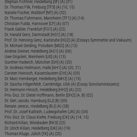
Stephan Fichtner, Heidelberg [SF] (A) (31)
Dr. Thomas Filk, Freiburg [TF3] (A) (10, 15)
Natalie Fischer, Walldorf [NF] (A) (32)
Dr. Thomas Fuhrmann, Mannheim [TF1] (A) (14)
Christian Fulda, Hannover [CF] (A) (07)
Frank Gabler, Frankfurt [FG1] (A) (22)
Dr. Harald Genz, Darmstadt [HG1] (A) (18)
Prof. Dr. Henning Genz, Karlsruhe [HG2] (A) (Essays Symmetrie und Vakuum)
Dr. Michael Gerding, Potsdam [MG2] (A) (13)
Andrea Greiner, Heidelberg [AG1] (A) (06)
Uwe Grigoleit, Weinheim [UG] (A) (13)
Gunther Hadwich, München [GH] (A) (20)
Dr. Andreas Heilmann, Halle [AH1] (A) (20, 21)
Carsten Heinisch, Kaiserslautern [CH] (A) (03)
Dr. Marc Hemberger, Heidelberg [MH2] (A) (19)
Dr. Sascha Hilgenfeldt, Cambridge, USA (A) (Essay Sonolumineszenz)
Dr. Hermann Hinsch, Heidelberg [HH2] (A) (22)
Priv.-Doz. Dr. Dieter Hoffmann, Berlin [DH2] (A, B) (02)
Dr. Gert Jacobi, Hamburg [GJ] (B) (09)
Renate Jerecic, Heidelberg [RJ] (A) (28)
Prof. Dr. Josef Kallrath, Ludwigshafen [JK] (A) (04)
Priv.-Doz. Dr. Claus Kiefer, Freiburg [CK] (A) (14, 15)
Richard Kilian, Wiesbaden [RK3] (22)
Dr. Ulrich Kilian, Heidelberg [UK] (A) (19)
Thomas Kluge, Jülich [TK] (A) (20)