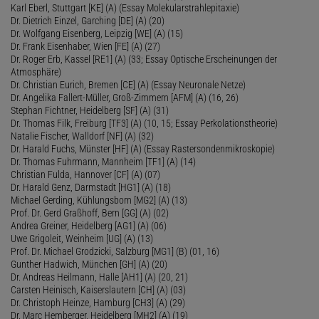
Karl Eberl, Stuttgart [KE] (A) (Essay Molekularstrahlepitaxie)
Dr. Dietrich Einzel, Garching [DE] (A) (20)
Dr. Wolfgang Eisenberg, Leipzig [WE] (A) (15)
Dr. Frank Eisenhaber, Wien [FE] (A) (27)
Dr. Roger Erb, Kassel [RE1] (A) (33; Essay Optische Erscheinungen der
Atmosphäre)
Dr. Christian Eurich, Bremen [CE] (A) (Essay Neuronale Netze)
Dr. Angelika Fallert-Müller, Groß-Zimmern [AFM] (A) (16, 26)
Stephan Fichtner, Heidelberg [SF] (A) (31)
Dr. Thomas Filk, Freiburg [TF3] (A) (10, 15; Essay Perkolationstheorie)
Natalie Fischer, Walldorf [NF] (A) (32)
Dr. Harald Fuchs, Münster [HF] (A) (Essay Rastersondenmikroskopie)
Dr. Thomas Fuhrmann, Mannheim [TF1] (A) (14)
Christian Fulda, Hannover [CF] (A) (07)
Dr. Harald Genz, Darmstadt [HG1] (A) (18)
Michael Gerding, Kühlungsborn [MG2] (A) (13)
Prof. Dr. Gerd Graßhoff, Bern [GG] (A) (02)
Andrea Greiner, Heidelberg [AG1] (A) (06)
Uwe Grigoleit, Weinheim [UG] (A) (13)
Prof. Dr. Michael Grodzicki, Salzburg [MG1] (B) (01, 16)
Gunther Hadwich, München [GH] (A) (20)
Dr. Andreas Heilmann, Halle [AH1] (A) (20, 21)
Carsten Heinisch, Kaiserslautern [CH] (A) (03)
Dr. Christoph Heinze, Hamburg [CH3] (A) (29)
Dr. Marc Hemberger, Heidelberg [MH2] (A) (19)