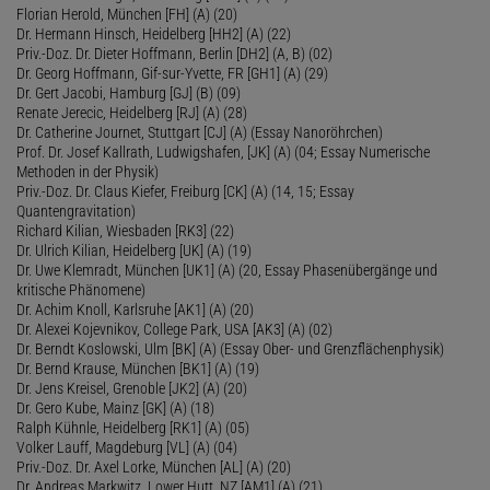
Florian Herold, München [FH] (A) (20)
Dr. Hermann Hinsch, Heidelberg [HH2] (A) (22)
Priv.-Doz. Dr. Dieter Hoffmann, Berlin [DH2] (A, B) (02)
Dr. Georg Hoffmann, Gif-sur-Yvette, FR [GH1] (A) (29)
Dr. Gert Jacobi, Hamburg [GJ] (B) (09)
Renate Jerecic, Heidelberg [RJ] (A) (28)
Dr. Catherine Journet, Stuttgart [CJ] (A) (Essay Nanoröhrchen)
Prof. Dr. Josef Kallrath, Ludwigshafen, [JK] (A) (04; Essay Numerische
Methoden in der Physik)
Priv.-Doz. Dr. Claus Kiefer, Freiburg [CK] (A) (14, 15; Essay
Quantengravitation)
Richard Kilian, Wiesbaden [RK3] (22)
Dr. Ulrich Kilian, Heidelberg [UK] (A) (19)
Dr. Uwe Klemradt, München [UK1] (A) (20, Essay Phasenübergänge und
kritische Phänomene)
Dr. Achim Knoll, Karlsruhe [AK1] (A) (20)
Dr. Alexei Kojevnikov, College Park, USA [AK3] (A) (02)
Dr. Berndt Koslowski, Ulm [BK] (A) (Essay Ober- und Grenzflächenphysik)
Dr. Bernd Krause, München [BK1] (A) (19)
Dr. Jens Kreisel, Grenoble [JK2] (A) (20)
Dr. Gero Kube, Mainz [GK] (A) (18)
Ralph Kühnle, Heidelberg [RK1] (A) (05)
Volker Lauff, Magdeburg [VL] (A) (04)
Priv.-Doz. Dr. Axel Lorke, München [AL] (A) (20)
Dr. Andreas Markwitz, Lower Hutt, NZ [AM1] (A) (21)