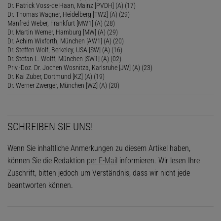
Dr. Patrick Voss-de Haan, Mainz [PVDH] (A) (17)
Dr. Thomas Wagner, Heidelberg [TW2] (A) (29)
Manfred Weber, Frankfurt [MW1] (A) (28)
Dr. Martin Werner, Hamburg [MW] (A) (29)
Dr. Achim Wixforth, München [AW1] (A) (20)
Dr. Steffen Wolf, Berkeley, USA [SW] (A) (16)
Dr. Stefan L. Wolff, München [SW1] (A) (02)
Priv.-Doz. Dr. Jochen Wosnitza, Karlsruhe [JW] (A) (23)
Dr. Kai Zuber, Dortmund [KZ] (A) (19)
Dr. Werner Zwerger, München [WZ] (A) (20)
SCHREIBEN SIE UNS!
Wenn Sie inhaltliche Anmerkungen zu diesem Artikel haben,
können Sie die Redaktion
per E-Mail
informieren. Wir lesen Ihre
Zuschrift, bitten jedoch um Verständnis, dass wir nicht jede
beantworten können.