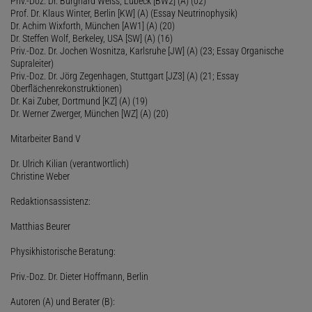
Priv.-Doz. Dr. Burghard Weiss, Lübeck [BW2] (A) (02)
Prof. Dr. Klaus Winter, Berlin [KW] (A) (Essay Neutrinophysik)
Dr. Achim Wixforth, München [AW1] (A) (20)
Dr. Steffen Wolf, Berkeley, USA [SW] (A) (16)
Priv.-Doz. Dr. Jochen Wosnitza, Karlsruhe [JW] (A) (23; Essay Organische
Supraleiter)
Priv.-Doz. Dr. Jörg Zegenhagen, Stuttgart [JZ3] (A) (21; Essay
Oberflächenrekonstruktionen)
Dr. Kai Zuber, Dortmund [KZ] (A) (19)
Dr. Werner Zwerger, München [WZ] (A) (20)
Mitarbeiter Band V
Dr. Ulrich Kilian (verantwortlich)
Christine Weber
Redaktionsassistenz:
Matthias Beurer
Physikhistorische Beratung:
Priv.-Doz. Dr. Dieter Hoffmann, Berlin
Autoren (A) und Berater (B):