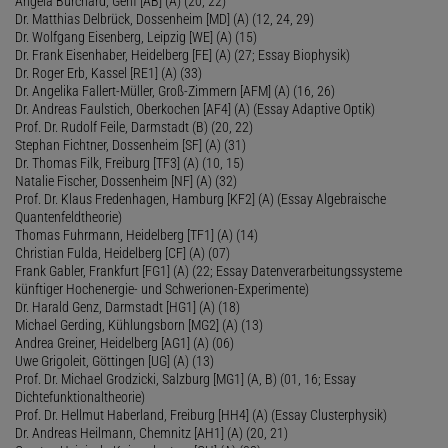
Angela Burchard, Genf [AB] (A) (20, 22)
Dr. Matthias Delbrück, Dossenheim [MD] (A) (12, 24, 29)
Dr. Wolfgang Eisenberg, Leipzig [WE] (A) (15)
Dr. Frank Eisenhaber, Heidelberg [FE] (A) (27; Essay Biophysik)
Dr. Roger Erb, Kassel [RE1] (A) (33)
Dr. Angelika Fallert-Müller, Groß-Zimmern [AFM] (A) (16, 26)
Dr. Andreas Faulstich, Oberkochen [AF4] (A) (Essay Adaptive Optik)
Prof. Dr. Rudolf Feile, Darmstadt (B) (20, 22)
Stephan Fichtner, Dossenheim [SF] (A) (31)
Dr. Thomas Filk, Freiburg [TF3] (A) (10, 15)
Natalie Fischer, Dossenheim [NF] (A) (32)
Prof. Dr. Klaus Fredenhagen, Hamburg [KF2] (A) (Essay Algebraische
Quantenfeldtheorie)
Thomas Fuhrmann, Heidelberg [TF1] (A) (14)
Christian Fulda, Heidelberg [CF] (A) (07)
Frank Gabler, Frankfurt [FG1] (A) (22; Essay Datenverarbeitungssysteme
künftiger Hochenergie- und Schwerionen-Experimente)
Dr. Harald Genz, Darmstadt [HG1] (A) (18)
Michael Gerding, Kühlungsborn [MG2] (A) (13)
Andrea Greiner, Heidelberg [AG1] (A) (06)
Uwe Grigoleit, Göttingen [UG] (A) (13)
Prof. Dr. Michael Grodzicki, Salzburg [MG1] (A, B) (01, 16; Essay
Dichtefunktionaltheorie)
Prof. Dr. Hellmut Haberland, Freiburg [HH4] (A) (Essay Clusterphysik)
Dr. Andreas Heilmann, Chemnitz [AH1] (A) (20, 21)