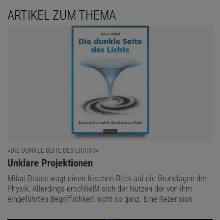
ARTIKEL ZUM THEMA
»DIE DUNKLE SEITE DES LICHTS«
:
Unklare Projektionen
Milan Dlabal wagt einen frischen Blick auf die Grundlagen der
Physik. Allerdings erschließt sich der Nutzen der von ihm
eingeführten Begrifflichkeit nicht so ganz. Eine Rezension