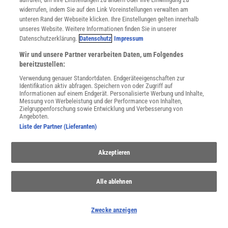
widerrufen, indem Sie auf den Link Voreinstellungen verwalten am
unteren Rand der Webseite klicken. Ihre Einstellungen gelten innerhalb
unseres Website. Weitere Informationen finden Sie in unserer
Datenschutzerklärung.
Datenschutz
Impressum
Wir und unsere Partner verarbeiten Daten, um Folgendes
bereitzustellen:
Verwendung genauer Standortdaten. Endgeräteeigenschaften zur
Identifikation aktiv abfragen. Speichern von oder Zugriff auf
Informationen auf einem Endgerät. Personalisierte Werbung und Inhalte,
Messung von Werbeleistung und der Performance von Inhalten,
Zielgruppenforschung sowie Entwicklung und Verbesserung von
KERNFUSION
Angeboten.
:
»Ein wertvolles Element im Energiemix der
Liste der Partner (Lieferanten)
Zukunft«
Bayerns Regierung will Tempo in die Fusionsforschung bringen
Akzeptieren
und verspricht viel. Physiker Wolfgang Biel erklärt, wie real der
Traum vom Reaktor ist – und wo die Forschung steht.
Alle ablehnen
Zwecke anzeigen