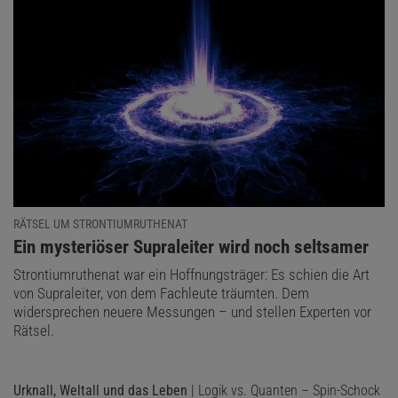
RÄTSEL UM STRONTIUMRUTHENAT
:
Ein mysteriöser Supraleiter wird noch seltsamer
Strontiumruthenat war ein Hoffnungsträger: Es schien die Art
von Supraleiter, von dem Fachleute träumten. Dem
widersprechen neuere Messungen – und stellen Experten vor
Rätsel.
Urknall, Weltall und das Leben
| Logik vs. Quanten – Spin-Schock