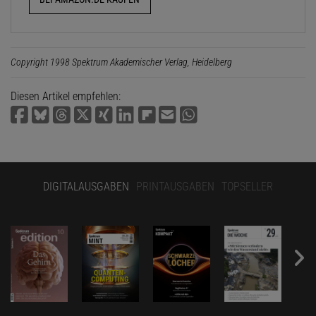
Copyright 1998 Spektrum Akademischer Verlag, Heidelberg
Diesen Artikel empfehlen:
DIGITALAUSGABEN
PRINTAUSGABEN
TOPSELLER