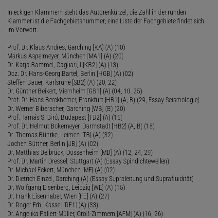
In eckigen Klammern steht das Autorenkürzel, die Zahl in der runden
Klammer ist die Fachgebietsnummer; eine Liste der Fachgebiete findet sich
im Vorwort.
Prof. Dr. Klaus Andres, Garching [KA] (A) (10)
Markus Aspelmeyer, München [MA1] (A) (20)
Dr. Katja Bammel, Cagliari, I [KB2] (A) (13)
Doz. Dr. Hans-Georg Bartel, Berlin [HGB] (A) (02)
Steffen Bauer, Karlsruhe [SB2] (A) (20, 22)
Dr. Günther Beikert, Viernheim [GB1] (A) (04, 10, 25)
Prof. Dr. Hans Berckhemer, Frankfurt [HB1] (A, B) (29; Essay Seismologie)
Dr. Werner Biberacher, Garching [WB] (B) (20)
Prof. Tamás S. Biró, Budapest [TB2] (A) (15)
Prof. Dr. Helmut Bokemeyer, Darmstadt [HB2] (A, B) (18)
Dr. Thomas Bührke, Leimen [TB] (A) (32)
Jochen Büttner, Berlin [JB] (A) (02)
Dr. Matthias Delbrück, Dossenheim [MD] (A) (12, 24, 29)
Prof. Dr. Martin Dressel, Stuttgart (A) (Essay Spindichtewellen)
Dr. Michael Eckert, München [ME] (A) (02)
Dr. Dietrich Einzel, Garching (A) (Essay Supraleitung und Suprafluidität)
Dr. Wolfgang Eisenberg, Leipzig [WE] (A) (15)
Dr. Frank Eisenhaber, Wien [FE] (A) (27)
Dr. Roger Erb, Kassel [RE1] (A) (33)
Dr. Angelika Fallert-Müller, Groß-Zimmern [AFM] (A) (16, 26)