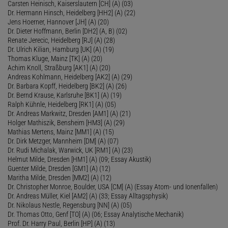
Carsten Heinisch, Kaiserslautern [CH] (A) (03)
Dr. Hermann Hinsch, Heidelberg [HH2] (A) (22)
Jens Hoerner, Hannover [JH] (A) (20)
Dr. Dieter Hoffmann, Berlin [DH2] (A, B) (02)
Renate Jerecic, Heidelberg [RJ] (A) (28)
Dr. Ulrich Kilian, Hamburg [UK] (A) (19)
Thomas Kluge, Mainz [TK] (A) (20)
Achim Knoll, Straßburg [AK1] (A) (20)
Andreas Kohlmann, Heidelberg [AK2] (A) (29)
Dr. Barbara Kopff, Heidelberg [BK2] (A) (26)
Dr. Bernd Krause, Karlsruhe [BK1] (A) (19)
Ralph Kühnle, Heidelberg [RK1] (A) (05)
Dr. Andreas Markwitz, Dresden [AM1] (A) (21)
Holger Mathiszik, Bensheim [HM3] (A) (29)
Mathias Mertens, Mainz [MM1] (A) (15)
Dr. Dirk Metzger, Mannheim [DM] (A) (07)
Dr. Rudi Michalak, Warwick, UK [RM1] (A) (23)
Helmut Milde, Dresden [HM1] (A) (09; Essay Akustik)
Guenter Milde, Dresden [GM1] (A) (12)
Maritha Milde, Dresden [MM2] (A) (12)
Dr. Christopher Monroe, Boulder, USA [CM] (A) (Essay Atom- und Ionenfallen)
Dr. Andreas Müller, Kiel [AM2] (A) (33; Essay Alltagsphysik)
Dr. Nikolaus Nestle, Regensburg [NN] (A) (05)
Dr. Thomas Otto, Genf [TO] (A) (06; Essay Analytische Mechanik)
Prof. Dr. Harry Paul, Berlin [HP] (A) (13)