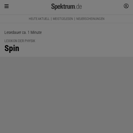
HEUTE AKTUELL
MEISTGELESEN
NEUERSCHEINUNGEN
Lesedauer ca. 1 Minute
LEXIKON DER PHYSIK
:
Spin