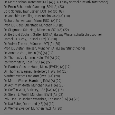
Dr. Martin Schön, Konstanz [MS] (A) (14; Essay Spezielle Relativitätstheorie)
Dr. Erwin Schuberth, Garching [ES4] (A) (23)
Jörg Schuler, Taunusstein [JS1] (A) (06, 08)
Dr. Joachim Schüller, Dossenheim [JS2] (A) (10)
Richard Schwalbach, Mainz [RS2] (A) (17)
Prof. Dr. Klaus Stierstadt, München [KS] (B)
Dr. Siegmund Stintzing, München [SS1] (A) (22)
Dr. Berthold Suchan, Gießen [BS] (A) (Essay Wissenschaftsphilosophie)
Cornelius Suchy, Brüssel [CS2] (A) (20)
Dr. Volker Theileis, München [VT] (A) (20)
Prof. Dr. Stefan Theisen, München (A) (Essay Stringtheorie)
Dr. Annette Vogt, Berlin [AV] (A) (02)
Dr. Thomas Volkmann, Köln [TV] (A) (20)
Rolf vom Stein, Köln [RVS] (A) (29)
Dr. Patrick Voss-de Haan, Mainz [PVDH] (A) (17)
Dr. Thomas Wagner, Heidelberg [TW2] (A) (29)
Manfred Weber, Frankfurt [MW1] (A) (28)
Dr. Martin Werner, Hamburg [MW] (A) (29)
Dr. Achim Wixforth, München [AW1] (A) (20)
Dr. Steffen Wolf, Berkeley, USA [SW] (A) (16)
Dr. Stefan L. Wolff, München [SW1] (A) (02)
Priv.-Doz. Dr. Jochen Wosnitza, Karlsruhe [JW] (A) (23)
Dr. Kai Zuber, Dortmund [KZ] (A) (19)
Dr. Werner Zwerger, München [WZ] (A) (20)