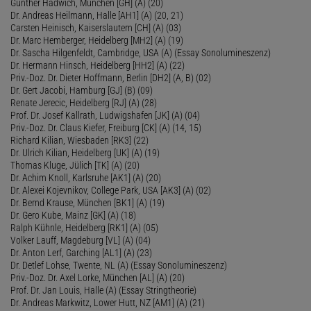
Gunther Hadwich, München [GH] (A) (20)
Dr. Andreas Heilmann, Halle [AH1] (A) (20, 21)
Carsten Heinisch, Kaiserslautern [CH] (A) (03)
Dr. Marc Hemberger, Heidelberg [MH2] (A) (19)
Dr. Sascha Hilgenfeldt, Cambridge, USA (A) (Essay Sonolumineszenz)
Dr. Hermann Hinsch, Heidelberg [HH2] (A) (22)
Priv.-Doz. Dr. Dieter Hoffmann, Berlin [DH2] (A, B) (02)
Dr. Gert Jacobi, Hamburg [GJ] (B) (09)
Renate Jerecic, Heidelberg [RJ] (A) (28)
Prof. Dr. Josef Kallrath, Ludwigshafen [JK] (A) (04)
Priv.-Doz. Dr. Claus Kiefer, Freiburg [CK] (A) (14, 15)
Richard Kilian, Wiesbaden [RK3] (22)
Dr. Ulrich Kilian, Heidelberg [UK] (A) (19)
Thomas Kluge, Jülich [TK] (A) (20)
Dr. Achim Knoll, Karlsruhe [AK1] (A) (20)
Dr. Alexei Kojevnikov, College Park, USA [AK3] (A) (02)
Dr. Bernd Krause, München [BK1] (A) (19)
Dr. Gero Kube, Mainz [GK] (A) (18)
Ralph Kühnle, Heidelberg [RK1] (A) (05)
Volker Lauff, Magdeburg [VL] (A) (04)
Dr. Anton Lerf, Garching [AL1] (A) (23)
Dr. Detlef Lohse, Twente, NL (A) (Essay Sonolumineszenz)
Priv.-Doz. Dr. Axel Lorke, München [AL] (A) (20)
Prof. Dr. Jan Louis, Halle (A) (Essay Stringtheorie)
Dr. Andreas Markwitz, Lower Hutt, NZ [AM1] (A) (21)