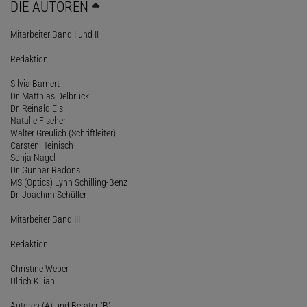
DIE AUTOREN
Mitarbeiter Band I und II
Redaktion:
Silvia Barnert
Dr. Matthias Delbrück
Dr. Reinald Eis
Natalie Fischer
Walter Greulich (Schriftleiter)
Carsten Heinisch
Sonja Nagel
Dr. Gunnar Radons
MS (Optics) Lynn Schilling-Benz
Dr. Joachim Schüller
Mitarbeiter Band III
Redaktion:
Christine Weber
Ulrich Kilian
Autoren (A) und Berater (B):