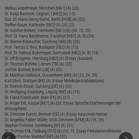
Markus Aspelmeyer, München [MA1] (A) (20)
Dr. Katja Bammel, Cagliari, I [KB2] (A) (13)
Doz. Dr. Hans-Georg Bartel, Berlin [HGB] (A) (02)
Steffen Bauer, Karlsruhe [SB2] (A) (20, 22)
Dr. Günther Beikert, Viernheim [GB1] (A) (04, 10, 25)
Prof. Dr. Hans Berckhemer, Frankfurt [HB1] (A, B) (29)
Dr. Werner Biberacher, Garching [WB] (B) (20)
Prof. Tamás S. Biró, Budapest [TB2] (A) (15)
Prof. Dr. Helmut Bokemeyer, Darmstadt [HB2] (A, B) (18)
Dr. Ulf Borgeest, Hamburg [UB2] (A) (Essay Quasare)
Dr. Thomas Bührke, Leimen [TB] (A) (32)
Jochen Büttner, Berlin [JB] (A) (02)
Dr. Matthias Delbrück, Dossenheim [MD] (A) (12, 24, 29)
Karl Eberl, Stuttgart [KE] (A) (Essay Molekularstrahlepitaxie)
Dr. Dietrich Einzel, Garching [DE] (A) (20)
Dr. Wolfgang Eisenberg, Leipzig [WE] (A) (15)
Dr. Frank Eisenhaber, Wien [FE] (A) (27)
Dr. Roger Erb, Kassel [RE1] (A) (33; Essay Optische Erscheinungen der
Atmosphäre)
Dr. Christian Eurich, Bremen [CE] (A) (Essay Neuronale Netze)
Dr. Angelika Fallert-Müller, Groß-Zimmern [AFM] (A) (16, 26)
Stephan Fichtner, Heidelberg [SF] (A) (31)
Dr. Thomas Filk, Freiburg [TF3] (A) (10, 15; Essay Perkolationstheorie)
Natalie Fischer, Walldorf [NF] (A) (32)