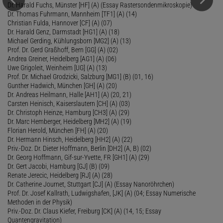
Dr. Harald Fuchs, Münster [HF] (A) (Essay Rastersondenmikroskopie)
Dr. Thomas Fuhrmann, Mannheim [TF1] (A) (14)
Christian Fulda, Hannover [CF] (A) (07)
Dr. Harald Genz, Darmstadt [HG1] (A) (18)
Michael Gerding, Kühlungsborn [MG2] (A) (13)
Prof. Dr. Gerd Graßhoff, Bern [GG] (A) (02)
Andrea Greiner, Heidelberg [AG1] (A) (06)
Uwe Grigoleit, Weinheim [UG] (A) (13)
Prof. Dr. Michael Grodzicki, Salzburg [MG1] (B) (01, 16)
Gunther Hadwich, München [GH] (A) (20)
Dr. Andreas Heilmann, Halle [AH1] (A) (20, 21)
Carsten Heinisch, Kaiserslautern [CH] (A) (03)
Dr. Christoph Heinze, Hamburg [CH3] (A) (29)
Dr. Marc Hemberger, Heidelberg [MH2] (A) (19)
Florian Herold, München [FH] (A) (20)
Dr. Hermann Hinsch, Heidelberg [HH2] (A) (22)
Priv.-Doz. Dr. Dieter Hoffmann, Berlin [DH2] (A, B) (02)
Dr. Georg Hoffmann, Gif-sur-Yvette, FR [GH1] (A) (29)
Dr. Gert Jacobi, Hamburg [GJ] (B) (09)
Renate Jerecic, Heidelberg [RJ] (A) (28)
Dr. Catherine Journet, Stuttgart [CJ] (A) (Essay Nanoröhrchen)
Prof. Dr. Josef Kallrath, Ludwigshafen, [JK] (A) (04; Essay Numerische
Methoden in der Physik)
Priv.-Doz. Dr. Claus Kiefer, Freiburg [CK] (A) (14, 15; Essay
Quantengravitation)