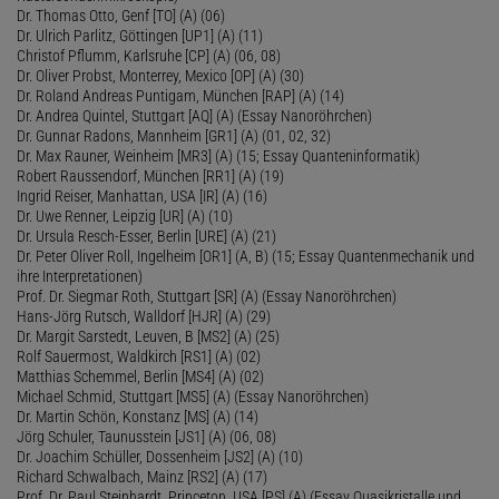
Dr. Thomas Otto, Genf [TO] (A) (06)
Dr. Ulrich Parlitz, Göttingen [UP1] (A) (11)
Christof Pflumm, Karlsruhe [CP] (A) (06, 08)
Dr. Oliver Probst, Monterrey, Mexico [OP] (A) (30)
Dr. Roland Andreas Puntigam, München [RAP] (A) (14)
Dr. Andrea Quintel, Stuttgart [AQ] (A) (Essay Nanoröhrchen)
Dr. Gunnar Radons, Mannheim [GR1] (A) (01, 02, 32)
Dr. Max Rauner, Weinheim [MR3] (A) (15; Essay Quanteninformatik)
Robert Raussendorf, München [RR1] (A) (19)
Ingrid Reiser, Manhattan, USA [IR] (A) (16)
Dr. Uwe Renner, Leipzig [UR] (A) (10)
Dr. Ursula Resch-Esser, Berlin [URE] (A) (21)
Dr. Peter Oliver Roll, Ingelheim [OR1] (A, B) (15; Essay Quantenmechanik und
ihre Interpretationen)
Prof. Dr. Siegmar Roth, Stuttgart [SR] (A) (Essay Nanoröhrchen)
Hans-Jörg Rutsch, Walldorf [HJR] (A) (29)
Dr. Margit Sarstedt, Leuven, B [MS2] (A) (25)
Rolf Sauermost, Waldkirch [RS1] (A) (02)
Matthias Schemmel, Berlin [MS4] (A) (02)
Michael Schmid, Stuttgart [MS5] (A) (Essay Nanoröhrchen)
Dr. Martin Schön, Konstanz [MS] (A) (14)
Jörg Schuler, Taunusstein [JS1] (A) (06, 08)
Dr. Joachim Schüller, Dossenheim [JS2] (A) (10)
Richard Schwalbach, Mainz [RS2] (A) (17)
Prof. Dr. Paul Steinhardt, Princeton, USA [PS] (A) (Essay Quasikristalle und