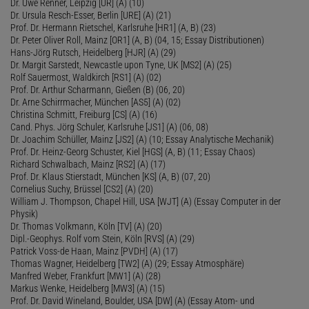
Dr. Uwe Renner, Leipzig [UR] (A) (10)
Dr. Ursula Resch-Esser, Berlin [URE] (A) (21)
Prof. Dr. Hermann Rietschel, Karlsruhe [HR1] (A, B) (23)
Dr. Peter Oliver Roll, Mainz [OR1] (A, B) (04, 15; Essay Distributionen)
Hans-Jörg Rutsch, Heidelberg [HJR] (A) (29)
Dr. Margit Sarstedt, Newcastle upon Tyne, UK [MS2] (A) (25)
Rolf Sauermost, Waldkirch [RS1] (A) (02)
Prof. Dr. Arthur Scharmann, Gießen (B) (06, 20)
Dr. Arne Schirrmacher, München [AS5] (A) (02)
Christina Schmitt, Freiburg [CS] (A) (16)
Cand. Phys. Jörg Schuler, Karlsruhe [JS1] (A) (06, 08)
Dr. Joachim Schüller, Mainz [JS2] (A) (10; Essay Analytische Mechanik)
Prof. Dr. Heinz-Georg Schuster, Kiel [HGS] (A, B) (11; Essay Chaos)
Richard Schwalbach, Mainz [RS2] (A) (17)
Prof. Dr. Klaus Stierstadt, München [KS] (A, B) (07, 20)
Cornelius Suchy, Brüssel [CS2] (A) (20)
William J. Thompson, Chapel Hill, USA [WJT] (A) (Essay Computer in der
Physik)
Dr. Thomas Volkmann, Köln [TV] (A) (20)
Dipl.-Geophys. Rolf vom Stein, Köln [RVS] (A) (29)
Patrick Voss-de Haan, Mainz [PVDH] (A) (17)
Thomas Wagner, Heidelberg [TW2] (A) (29; Essay Atmosphäre)
Manfred Weber, Frankfurt [MW1] (A) (28)
Markus Wenke, Heidelberg [MW3] (A) (15)
Prof. Dr. David Wineland, Boulder, USA [DW] (A) (Essay Atom- und