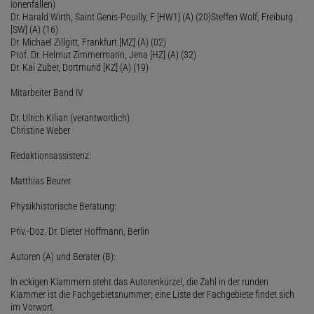
Ionenfallen)
Dr. Harald Wirth, Saint Genis-Pouilly, F [HW1] (A) (20)Steffen Wolf, Freiburg
[SW] (A) (16)
Dr. Michael Zillgitt, Frankfurt [MZ] (A) (02)
Prof. Dr. Helmut Zimmermann, Jena [HZ] (A) (32)
Dr. Kai Zuber, Dortmund [KZ] (A) (19)
Mitarbeiter Band IV
Dr. Ulrich Kilian (verantwortlich)
Christine Weber
Redaktionsassistenz:
Matthias Beurer
Physikhistorische Beratung:
Priv.-Doz. Dr. Dieter Hoffmann, Berlin
Autoren (A) und Berater (B):
In eckigen Klammern steht das Autorenkürzel, die Zahl in der runden
Klammer ist die Fachgebietsnummer; eine Liste der Fachgebiete findet sich
im Vorwort.