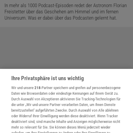
In mehr als 1000 Podcast-Episoden redet der Astronom Florian
Freistetter über das Geschehen am Himmel und im fernen
Universum. Was er dabei über das Podcasten gelernt hat.
Ihre Privatsphäre ist uns wichtig
Wir und unsere
218
-Partner speichern und greifen auf personenbezogene
Daten wie Browserdaten oder eindeutige Kennungen auf Ihrem Gerät zu.
Durch Auswahl von Akzeptieren aktivieren Sie Tracking-Technologien für
die unter „Wir und unsere Partner verarbeiten Daten, um Ihnen Dienste
bereitzustellen“ aufgeführten Zwecke. Durch Auswahl von Alle ablehnen
oder Widerruf Ihrer Einwilligung werden diese deaktiviert. Wenn Tracker
deaktiviert sind, sind manche Inhalte und Anzeigen möglicherweise nicht
mehr so relevant für Sie. Sie können dieses Menü jederzeit wieder
aufrufen, um Ihre Einstellungen zu ändern oder Ihre Einwilligung zu