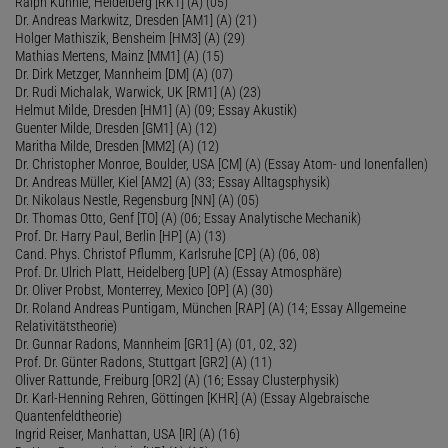
Ralph Kühnle, Heidelberg [RK1] (A) (05)
Dr. Andreas Markwitz, Dresden [AM1] (A) (21)
Holger Mathiszik, Bensheim [HM3] (A) (29)
Mathias Mertens, Mainz [MM1] (A) (15)
Dr. Dirk Metzger, Mannheim [DM] (A) (07)
Dr. Rudi Michalak, Warwick, UK [RM1] (A) (23)
Helmut Milde, Dresden [HM1] (A) (09; Essay Akustik)
Guenter Milde, Dresden [GM1] (A) (12)
Maritha Milde, Dresden [MM2] (A) (12)
Dr. Christopher Monroe, Boulder, USA [CM] (A) (Essay Atom- und Ionenfallen)
Dr. Andreas Müller, Kiel [AM2] (A) (33; Essay Alltagsphysik)
Dr. Nikolaus Nestle, Regensburg [NN] (A) (05)
Dr. Thomas Otto, Genf [TO] (A) (06; Essay Analytische Mechanik)
Prof. Dr. Harry Paul, Berlin [HP] (A) (13)
Cand. Phys. Christof Pflumm, Karlsruhe [CP] (A) (06, 08)
Prof. Dr. Ulrich Platt, Heidelberg [UP] (A) (Essay Atmosphäre)
Dr. Oliver Probst, Monterrey, Mexico [OP] (A) (30)
Dr. Roland Andreas Puntigam, München [RAP] (A) (14; Essay Allgemeine
Relativitätstheorie)
Dr. Gunnar Radons, Mannheim [GR1] (A) (01, 02, 32)
Prof. Dr. Günter Radons, Stuttgart [GR2] (A) (11)
Oliver Rattunde, Freiburg [OR2] (A) (16; Essay Clusterphysik)
Dr. Karl-Henning Rehren, Göttingen [KHR] (A) (Essay Algebraische
Quantenfeldtheorie)
Ingrid Reiser, Manhattan, USA [IR] (A) (16)