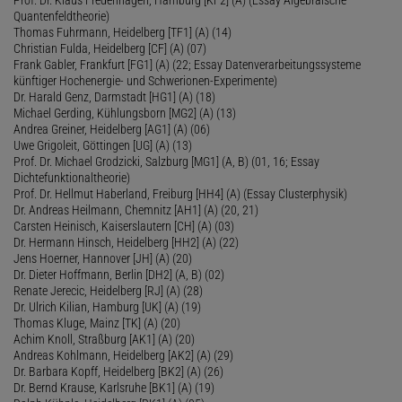
Quantenfeldtheorie)
Thomas Fuhrmann, Heidelberg [TF1] (A) (14)
Christian Fulda, Heidelberg [CF] (A) (07)
Frank Gabler, Frankfurt [FG1] (A) (22; Essay Datenverarbeitungssysteme
künftiger Hochenergie- und Schwerionen-Experimente)
Dr. Harald Genz, Darmstadt [HG1] (A) (18)
Michael Gerding, Kühlungsborn [MG2] (A) (13)
Andrea Greiner, Heidelberg [AG1] (A) (06)
Uwe Grigoleit, Göttingen [UG] (A) (13)
Prof. Dr. Michael Grodzicki, Salzburg [MG1] (A, B) (01, 16; Essay
Dichtefunktionaltheorie)
Prof. Dr. Hellmut Haberland, Freiburg [HH4] (A) (Essay Clusterphysik)
Dr. Andreas Heilmann, Chemnitz [AH1] (A) (20, 21)
Carsten Heinisch, Kaiserslautern [CH] (A) (03)
Dr. Hermann Hinsch, Heidelberg [HH2] (A) (22)
Jens Hoerner, Hannover [JH] (A) (20)
Dr. Dieter Hoffmann, Berlin [DH2] (A, B) (02)
Renate Jerecic, Heidelberg [RJ] (A) (28)
Dr. Ulrich Kilian, Hamburg [UK] (A) (19)
Thomas Kluge, Mainz [TK] (A) (20)
Achim Knoll, Straßburg [AK1] (A) (20)
Andreas Kohlmann, Heidelberg [AK2] (A) (29)
Dr. Barbara Kopff, Heidelberg [BK2] (A) (26)
Dr. Bernd Krause, Karlsruhe [BK1] (A) (19)