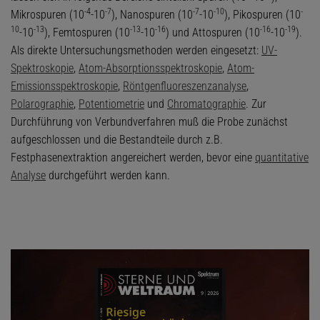
-
4
-
7
-
7
-
10
-
Mikrospuren (10
-10
), Nanospuren (10
-10
), Pikospuren (10
10
-
13
-
13
-
16
-
16
-
19
-10
), Femtospuren (10
-10
) und Attospuren (10
-10
).
Als direkte Untersuchungsmethoden werden eingesetzt:
UV-
Spektroskopie
,
Atom-Absorptionsspektroskopie
,
Atom-
Emissionsspektroskopie
,
Röntgenfluoreszenzanalyse
,
Polarographie
,
Potentiometrie
und
Chromatographie
. Zur
Durchführung von Verbundverfahren muß die Probe zunächst
aufgeschlossen und die Bestandteile durch z.B.
Festphasenextraktion angereichert werden, bevor eine
quantitative
Analyse
durchgeführt werden kann.