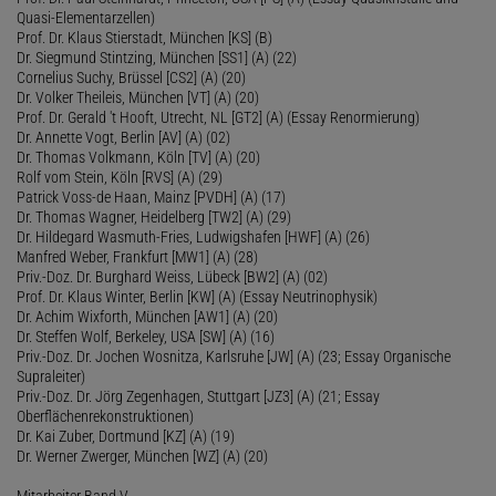
Quasi-Elementarzellen)
Prof. Dr. Klaus Stierstadt, München [KS] (B)
Dr. Siegmund Stintzing, München [SS1] (A) (22)
Cornelius Suchy, Brüssel [CS2] (A) (20)
Dr. Volker Theileis, München [VT] (A) (20)
Prof. Dr. Gerald 't Hooft, Utrecht, NL [GT2] (A) (Essay Renormierung)
Dr. Annette Vogt, Berlin [AV] (A) (02)
Dr. Thomas Volkmann, Köln [TV] (A) (20)
Rolf vom Stein, Köln [RVS] (A) (29)
Patrick Voss-de Haan, Mainz [PVDH] (A) (17)
Dr. Thomas Wagner, Heidelberg [TW2] (A) (29)
Dr. Hildegard Wasmuth-Fries, Ludwigshafen [HWF] (A) (26)
Manfred Weber, Frankfurt [MW1] (A) (28)
Priv.-Doz. Dr. Burghard Weiss, Lübeck [BW2] (A) (02)
Prof. Dr. Klaus Winter, Berlin [KW] (A) (Essay Neutrinophysik)
Dr. Achim Wixforth, München [AW1] (A) (20)
Dr. Steffen Wolf, Berkeley, USA [SW] (A) (16)
Priv.-Doz. Dr. Jochen Wosnitza, Karlsruhe [JW] (A) (23; Essay Organische
Supraleiter)
Priv.-Doz. Dr. Jörg Zegenhagen, Stuttgart [JZ3] (A) (21; Essay
Oberflächenrekonstruktionen)
Dr. Kai Zuber, Dortmund [KZ] (A) (19)
Dr. Werner Zwerger, München [WZ] (A) (20)
Mitarbeiter Band V