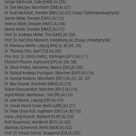
Holger Mathiszik, Celle [HM3] (A) (29)
Dr. Dirk Metzger, Mannheim [DM] (A) (07)
Dr. Rudi Michalak, Dresden [RM1] (A) (23; Essay Tieftemperaturphysik)
Günter Milde, Dresden [GM1] (A) (12)
Helmut Milde, Dresden [HM1] (A) (09)
Marita Milde, Dresden [MM2] (A) (12)
Prof. Dr. Andreas Müller, Trier [AM2] (A) (33)
Prof. Dr. Karl Otto Münnich, Heidelberg (A) (Essay Umweltphysik)
Dr. Nikolaus Nestle, Leipzig [NN] (A, B) (05, 20)
Dr. Thomas Otto, Genf [TO] (A) (06)
Priv.-Doz. Dr. Ulrich Parlitz, Göttingen [UP1] (A) (11)
Christof Pflumm, Karlsruhe [CP] (A) (06, 08)
Dr. Oliver Probst, Monterrey, Mexico [OP] (A) (30)
Dr. Roland Andreas Puntigam, München [RAP] (A) (14)
Dr. Gunnar Radons, Mannheim [GR1] (A) (01, 02, 32)
Dr. Max Rauner, Weinheim [MR3] (A) (15)
Robert Raussendorf, München [RR1] (A) (19)
Ingrid Reiser, Manhattan, USA [IR] (A) (16)
Dr. Uwe Renner, Leipzig [UR] (A) (10)
Dr. Ursula Resch-Esser, Berlin [URE] (A) (21)
Dr. Peter Oliver Roll, Ingelheim [OR1] (A, B) (15)
Hans-Jörg Rutsch, Walldorf [HJR] (A) (29)
Rolf Sauermost, Waldkirch [RS1] (A) (02)
Matthias Schemmel, Berlin [MS4] (A) (02)
Prof. Dr. Erhard Scholz, Wuppertal [ES] (A) (02)