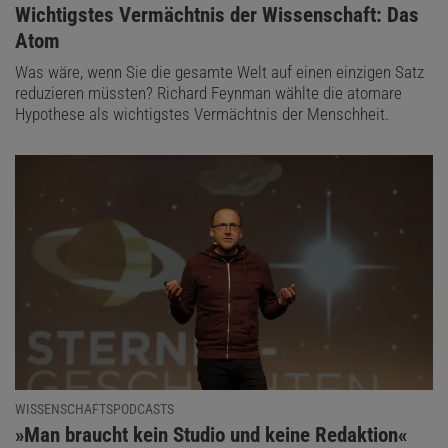
:
Wichtigstes Vermächtnis der Wissenschaft: Das
Atom
Was wäre, wenn Sie die gesamte Welt auf einen einzigen Satz
reduzieren müssten? Richard Feynman wählte die atomare
Hypothese als wichtigstes Vermächtnis der Menschheit.
WISSENSCHAFTSPODCASTS
:
»Man braucht kein Studio und keine Redaktion«