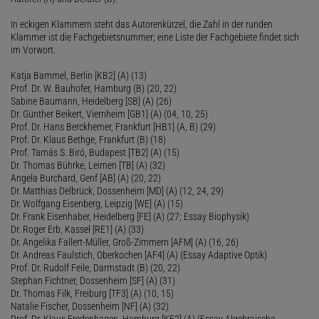
In eckigen Klammern steht das Autorenkürzel, die Zahl in der runden
Klammer ist die Fachgebietsnummer; eine Liste der Fachgebiete findet sich
im Vorwort.
Katja Bammel, Berlin [KB2] (A) (13)
Prof. Dr. W. Bauhofer, Hamburg (B) (20, 22)
Sabine Baumann, Heidelberg [SB] (A) (26)
Dr. Günther Beikert, Viernheim [GB1] (A) (04, 10, 25)
Prof. Dr. Hans Berckhemer, Frankfurt [HB1] (A, B) (29)
Prof. Dr. Klaus Bethge, Frankfurt (B) (18)
Prof. Tamás S. Biró, Budapest [TB2] (A) (15)
Dr. Thomas Bührke, Leimen [TB] (A) (32)
Angela Burchard, Genf [AB] (A) (20, 22)
Dr. Matthias Delbrück, Dossenheim [MD] (A) (12, 24, 29)
Dr. Wolfgang Eisenberg, Leipzig [WE] (A) (15)
Dr. Frank Eisenhaber, Heidelberg [FE] (A) (27; Essay Biophysik)
Dr. Roger Erb, Kassel [RE1] (A) (33)
Dr. Angelika Fallert-Müller, Groß-Zimmern [AFM] (A) (16, 26)
Dr. Andreas Faulstich, Oberkochen [AF4] (A) (Essay Adaptive Optik)
Prof. Dr. Rudolf Feile, Darmstadt (B) (20, 22)
Stephan Fichtner, Dossenheim [SF] (A) (31)
Dr. Thomas Filk, Freiburg [TF3] (A) (10, 15)
Natalie Fischer, Dossenheim [NF] (A) (32)
Prof. Dr. Klaus Fredenhagen, Hamburg [KF2] (A) (Essay Algebraische