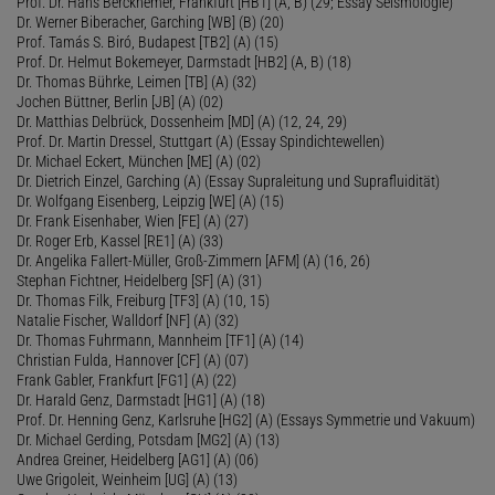
Prof. Dr. Hans Berckhemer, Frankfurt [HB1] (A, B) (29; Essay Seismologie)
Dr. Werner Biberacher, Garching [WB] (B) (20)
Prof. Tamás S. Biró, Budapest [TB2] (A) (15)
Prof. Dr. Helmut Bokemeyer, Darmstadt [HB2] (A, B) (18)
Dr. Thomas Bührke, Leimen [TB] (A) (32)
Jochen Büttner, Berlin [JB] (A) (02)
Dr. Matthias Delbrück, Dossenheim [MD] (A) (12, 24, 29)
Prof. Dr. Martin Dressel, Stuttgart (A) (Essay Spindichtewellen)
Dr. Michael Eckert, München [ME] (A) (02)
Dr. Dietrich Einzel, Garching (A) (Essay Supraleitung und Suprafluidität)
Dr. Wolfgang Eisenberg, Leipzig [WE] (A) (15)
Dr. Frank Eisenhaber, Wien [FE] (A) (27)
Dr. Roger Erb, Kassel [RE1] (A) (33)
Dr. Angelika Fallert-Müller, Groß-Zimmern [AFM] (A) (16, 26)
Stephan Fichtner, Heidelberg [SF] (A) (31)
Dr. Thomas Filk, Freiburg [TF3] (A) (10, 15)
Natalie Fischer, Walldorf [NF] (A) (32)
Dr. Thomas Fuhrmann, Mannheim [TF1] (A) (14)
Christian Fulda, Hannover [CF] (A) (07)
Frank Gabler, Frankfurt [FG1] (A) (22)
Dr. Harald Genz, Darmstadt [HG1] (A) (18)
Prof. Dr. Henning Genz, Karlsruhe [HG2] (A) (Essays Symmetrie und Vakuum)
Dr. Michael Gerding, Potsdam [MG2] (A) (13)
Andrea Greiner, Heidelberg [AG1] (A) (06)
Uwe Grigoleit, Weinheim [UG] (A) (13)