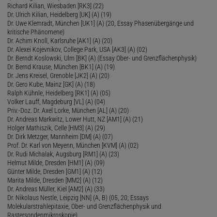
Richard Kilian, Wiesbaden [RK3] (22)
Dr. Ulrich Kilian, Heidelberg [UK] (A) (19)
Dr. Uwe Klemradt, München [UK1] (A) (20, Essay Phasenübergänge und
kritische Phänomene)
Dr. Achim Knoll, Karlsruhe [AK1] (A) (20)
Dr. Alexei Kojevnikov, College Park, USA [AK3] (A) (02)
Dr. Berndt Koslowski, Ulm [BK] (A) (Essay Ober- und Grenzflächenphysik)
Dr. Bernd Krause, München [BK1] (A) (19)
Dr. Jens Kreisel, Grenoble [JK2] (A) (20)
Dr. Gero Kube, Mainz [GK] (A) (18)
Ralph Kühnle, Heidelberg [RK1] (A) (05)
Volker Lauff, Magdeburg [VL] (A) (04)
Priv.-Doz. Dr. Axel Lorke, München [AL] (A) (20)
Dr. Andreas Markwitz, Lower Hutt, NZ [AM1] (A) (21)
Holger Mathiszik, Celle [HM3] (A) (29)
Dr. Dirk Metzger, Mannheim [DM] (A) (07)
Prof. Dr. Karl von Meyenn, München [KVM] (A) (02)
Dr. Rudi Michalak, Augsburg [RM1] (A) (23)
Helmut Milde, Dresden [HM1] (A) (09)
Günter Milde, Dresden [GM1] (A) (12)
Marita Milde, Dresden [MM2] (A) (12)
Dr. Andreas Müller, Kiel [AM2] (A) (33)
Dr. Nikolaus Nestle, Leipzig [NN] (A, B) (05, 20; Essays
Molekularstrahlepitaxie, Ober- und Grenzflächenphysik und
Rastersondenmikroskopie)