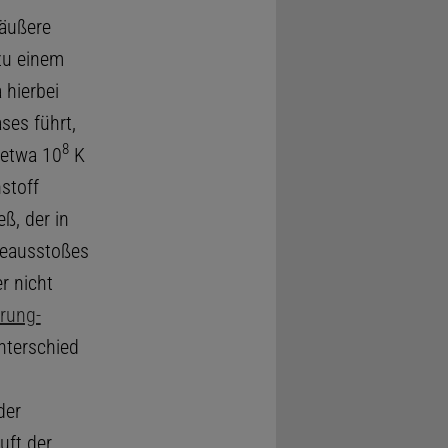
 äußere
zu einem
 hierbei
es führt,
8
 etwa 10
K
stoff
ß, der in
ieausstoßes
r nicht
rung-
nterschied
der
uft der