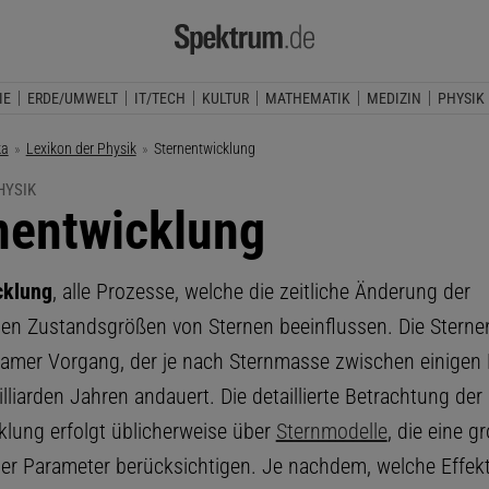
IE
ERDE/UMWELT
IT/TECH
KULTUR
MATHEMATIK
MEDIZIN
PHYSIK
ka
Lexikon der Physik
Aktuelle Seite:
Sternentwicklung
HYSIK
nentwicklung
cklung
, alle Prozesse, welche die zeitliche Änderung der
hen Zustandsgrößen von Sternen beeinflussen. Die Sterne
gsamer Vorgang, der je nach Sternmasse zwischen einigen 
liarden Jahren andauert. Die detaillierte Betrachtung der
klung erfolgt üblicherweise über
Sternmodelle
, die eine g
her Parameter berücksichtigen. Je nachdem, welche Effekt