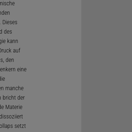
rmische
enden
. Dieses
d des
gie kann
Druck auf
s, den
kenkern eine
ie
hen manche
 bricht der
de Materie
dissoziiert
ollaps setzt