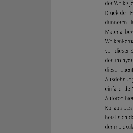
der Wolke j
Druck den E
dünneren Hü
Material be
Wolkenkerns
von dieser S
den im hydr
dieser eben
Ausdehnung 
einfallende
Autoren hie
Kollaps des
heizt sich d
der molekul