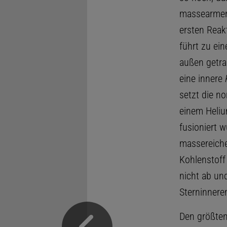
massearmen
ersten Reak
führt zu ei
außen getra
eine innere
setzt die n
einem Heliu
fusioniert 
massereiche
Kohlenstoff
nicht ab un
Sterninnere
Den größten