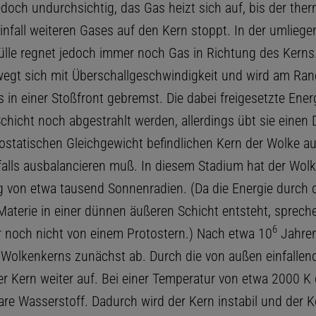
edoch undurchsichtig, das Gas heizt sich auf, bis der the
infall weiteren Gases auf den Kern stoppt. In der umlieg
lle regnet jedoch immer noch Gas in Richtung des Kerns
wegt sich mit Überschallgeschwindigkeit und wird am Ran
 in einer Stoßfront gebremst. Die dabei freigesetzte Ener
chicht noch abgestrahlt werden, allerdings übt sie einen 
ostatischen Gleichgewicht befindlichen Kern der Wolke au
falls ausbalancieren muß. In diesem Stadium hat der Wol
von etwa tausend Sonnenradien. (Da die Energie durch d
 Materie in einer dünnen äußeren Schicht entsteht, sprec
6
r noch nicht von einem Protostern.) Nach etwa 10
Jahren
 Wolkenkerns zunächst ab. Durch die von außen einfallen
er Kern weiter auf. Bei einer Temperatur von etwa 2000 K 
are Wasserstoff. Dadurch wird der Kern instabil und der K