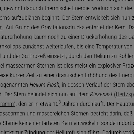
n, gewinnt dadurch thermische Energie, wodurch sich die
terns aufzublähen beginnt. Der Stern entwickelt sich nun 
en
. Auf Grund des Gravitationsdrucks entartet der Kern. Da
aturerhöhung kaum noch zu einer Druckerhöhung des Gas
rnkollaps zunächst weiterlaufen, bis eine Temperatur von
rd und der 3α-Prozeß einsetzt, durch den Helium zu Kohlen
Bei massearmen Sternen ist dies meist ein explosiver Proze
eise kurzer Zeit zu einer drastischen Erhöhung des Energ
 sogenannten
Helium-Flash
, in dessen Verlauf der Stern abe
rd. Der Stern befindet sich nun auf dem
Riesenast
(
Hertzsp
8
agramm
), den er in etwa 10
Jahren durchläuft. Der Hauptu
ssearmen und massereichen Sternen besteht darin, daß
 Sterne keinen entarteten Kern entwickeln, sondern dort 
 direkt zur Zündung der Heliumfusion führt. Dadurch verlä