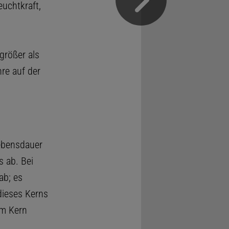
uchtkraft,
größer als
hre auf der
ebensdauer
s ab. Bei
ab; es
dieses Kerns
im Kern