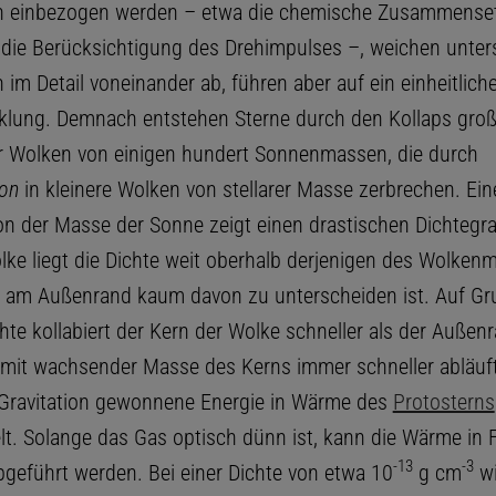
 einbezogen werden – etwa die chemische Zusammense
 die Berücksichtigung des Drehimpulses –, weichen unter
m Detail voneinander ab, führen aber auf ein einheitliche
klung. Demnach entstehen Sterne durch den Kollaps groß
rer Wolken von einigen hundert Sonnenmassen, die durch
on
in kleinere Wolken von stellarer Masse zerbrechen. Ein
n der Masse der Sonne zeigt einen drastischen Dichtegra
ke liegt die Dichte weit oberhalb derjenigen des Wolkenma
 am Außenrand kaum davon zu unterscheiden ist. Auf Gr
te kollabiert der Kern der Wolke schneller als der Außenr
 mit wachsender Masse des Kerns immer schneller abläuft
 Gravitation gewonnene Energie in Wärme des
Protosterns
. Solange das Gas optisch dünn ist, kann die Wärme in 
-
13
-
3
bgeführt werden. Bei einer Dichte von etwa 10
g cm
wi