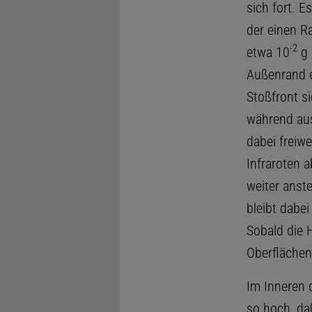
sich fort. E
der einen R
-
2
etwa 10
g
Außenrand en
Stoßfront si
während aus
dabei freiwe
Infraroten 
weiter anste
bleibt dabe
Sobald die H
Oberflächen
Im Inneren 
so hoch, da