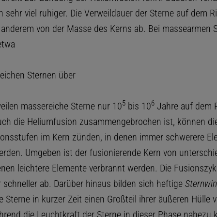
 sehr viel ruhiger. Die Verweildauer der Sterne auf dem R
 anderem von der Masse des Kerns ab. Bei massearmen 
etwa
reichen Sternen über
5
6
weilen massereiche Sterne nur 10
bis 10
Jahre auf dem R
ch die Heliumfusion zusammengebrochen ist, können die
ionsstufen im Kern zünden, in denen immer schwerere E
erden. Umgeben ist der fusionierende Kern von unterschi
denen leichtere Elemente verbrannt werden. Die Fusionszyk
 schneller ab. Darüber hinaus bilden sich heftige
Sternwi
e Sterne in kurzer Zeit einen Großteil ihrer äußeren Hülle v
rend die Leuchtkraft der Sterne in dieser Phase nahezu 