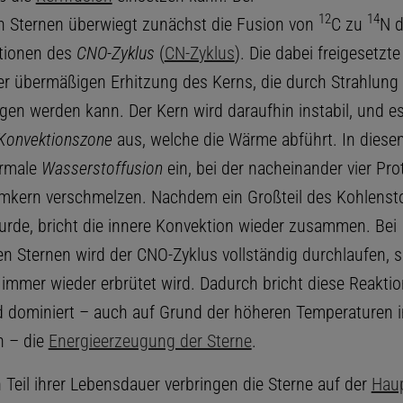
12
14
 Sternen überwiegt zunächst die Fusion von
C zu
N d
tionen des
CNO-Zyklus
(
CN-Zyklus
). Die dabei freigesetzte
ner übermäßigen Erhitzung des Kerns, die durch Strahlung
gen werden kann. Der Kern wird daraufhin instabil, und es
Konvektionszone
aus, welche die Wärme abführt. In diese
ormale
Wasserstoffusion
ein, bei der nacheinander vier Pr
mkern verschmelzen. Nachdem ein Großteil des Kohlenst
wurde, bricht die innere Konvektion wieder zusammen. Bei
n Sternen wird der CNO-Zyklus vollständig durchlaufen, s
 immer wieder erbrütet wird. Dadurch bricht diese Reaktio
d dominiert – auch auf Grund der höheren Temperaturen 
n – die
Energieerzeugung der Sterne
.
 Teil ihrer Lebensdauer verbringen die Sterne auf der
Haup