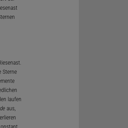
iesenast
Sternen
iesenast.
 Sterne
lemente
edlichen
len laufen
nde
aus,
erlieren
konstant