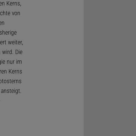
gen Kerns,
ichte von
en
sherige
ert weiter,
wird. Die
gie nur im
ren Kerns
otosterns
ansteigt.
e