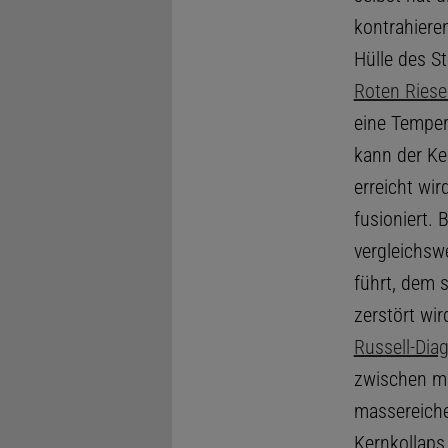
kontrahiere
Hülle des S
Roten Ries
eine Temper
kann der Ke
erreicht wi
fusioniert. 
vergleichsw
führt, dem
zerstört wi
Russell-Di
zwischen ma
massereiche
Kernkollaps