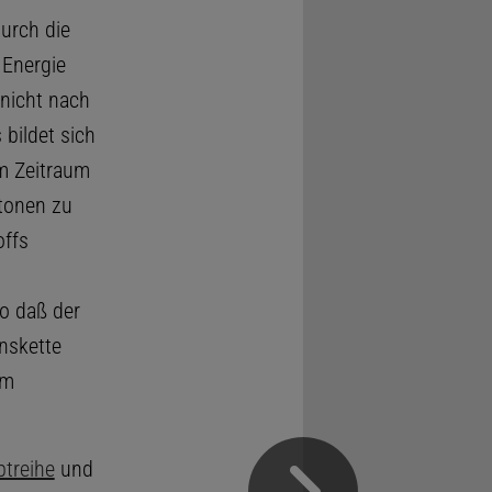
urch die
 Energie
 nicht nach
 bildet sich
m Zeitraum
otonen zu
offs
o daß der
nskette
im
treihe
und