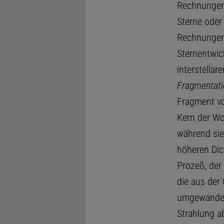
Rechnungen
Sterne oder
Rechnungen i
Sternentwic
interstella
Fragmentati
Fragment vo
Kern der Wol
während sie
höheren Dich
Prozeß, der
die aus der
umgewandelt
Strahlung a