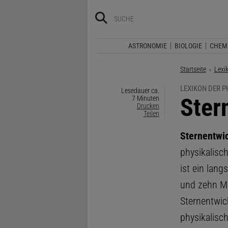
ASTRONOMIE
BIOLOGIE
CHEM
Startseite
Lexi
LEXIKON DER P
Lesedauer ca.
:
Ster
7 Minuten
Drucken
Teilen
Sternentwi
physikalisc
ist ein lan
und zehn Mil
Sternentwic
physikalisc