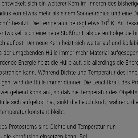
s entwickelt sich ein weiterer Kern im Inneren des bisheri
adius von etwas mehr als einem Sonnenradius und eine D
-
3
4
 cm
besitzt. Die Temperatur beträgt etwa 10
K. An dess
twickelt sich eine neue Stoßfront, als deren Folge die bi
ch auflöst. Der neue Kern heizt sich weiter auf und kollabi
 der umgebenden Hülle immer mehr Material aufgesogen 
rdende Energie heizt die Hülle auf, die allerdings die Ener
abstrahlen kann. Während Dichte und Temperatur des inne
igen, wird die Hülle immer dünner. Die Leuchtkraft des Pr
i weitgehend konstant, so daß die Temperatur des Objekts 
ülle sich aufgelöst hat, sinkt die Leuchtkraft, während di
temperatur konstant bleibt.
des Protosterns sind Dichte und Temperatur nun
ß die
Kernfusion
einsetzen kann. Bei