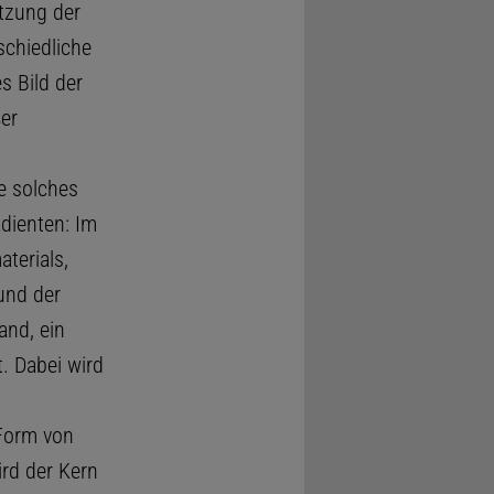
tzung der
schiedliche
s Bild der
er
e solches
dienten: Im
terials,
und der
and, ein
. Dabei wird
Form von
rd der Kern