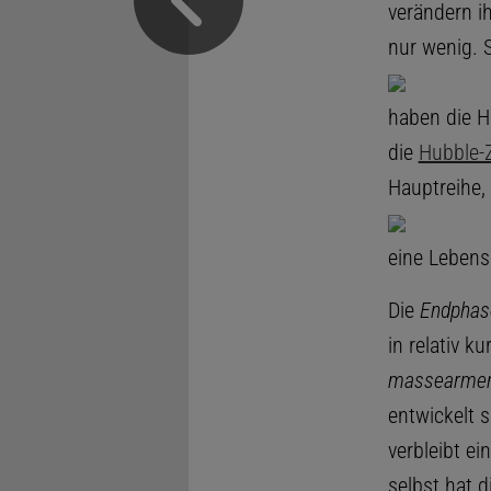
verändern i
nur wenig. 
haben die H
die
Hubble-Z
Hauptreihe,
eine Lebens
Die
Endphas
in relativ k
massearmen
entwickelt 
verbleibt ei
selbst hat 