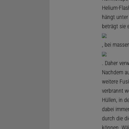
Helium-Flash
hängt unter
beträgt sie 
, bei masse
. Daher ver
Nachdem au
weitere Fus
verbrannt w
Hüllen, in 
dabei immer
durch die di
können. Wäh