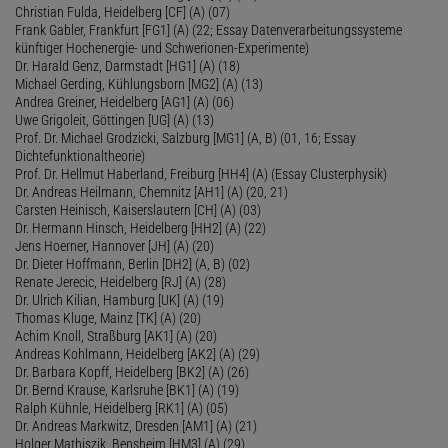
Christian Fulda, Heidelberg [CF] (A) (07)
Frank Gabler, Frankfurt [FG1] (A) (22; Essay Datenverarbeitungssysteme
künftiger Hochenergie- und Schwerionen-Experimente)
Dr. Harald Genz, Darmstadt [HG1] (A) (18)
Michael Gerding, Kühlungsborn [MG2] (A) (13)
Andrea Greiner, Heidelberg [AG1] (A) (06)
Uwe Grigoleit, Göttingen [UG] (A) (13)
Prof. Dr. Michael Grodzicki, Salzburg [MG1] (A, B) (01, 16; Essay
Dichtefunktionaltheorie)
Prof. Dr. Hellmut Haberland, Freiburg [HH4] (A) (Essay Clusterphysik)
Dr. Andreas Heilmann, Chemnitz [AH1] (A) (20, 21)
Carsten Heinisch, Kaiserslautern [CH] (A) (03)
Dr. Hermann Hinsch, Heidelberg [HH2] (A) (22)
Jens Hoerner, Hannover [JH] (A) (20)
Dr. Dieter Hoffmann, Berlin [DH2] (A, B) (02)
Renate Jerecic, Heidelberg [RJ] (A) (28)
Dr. Ulrich Kilian, Hamburg [UK] (A) (19)
Thomas Kluge, Mainz [TK] (A) (20)
Achim Knoll, Straßburg [AK1] (A) (20)
Andreas Kohlmann, Heidelberg [AK2] (A) (29)
Dr. Barbara Kopff, Heidelberg [BK2] (A) (26)
Dr. Bernd Krause, Karlsruhe [BK1] (A) (19)
Ralph Kühnle, Heidelberg [RK1] (A) (05)
Dr. Andreas Markwitz, Dresden [AM1] (A) (21)
Holger Mathiszik, Bensheim [HM3] (A) (29)