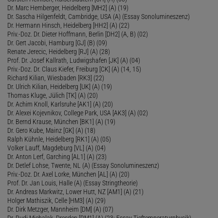
Dr. Marc Hemberger, Heidelberg [MH2] (A) (19)
Dr. Sascha Hilgenfeldt, Cambridge, USA (A) (Essay Sonolumineszenz)
Dr. Hermann Hinsch, Heidelberg [HH2] (A) (22)
Priv.-Doz. Dr. Dieter Hoffmann, Berlin [DH2] (A, B) (02)
Dr. Gert Jacobi, Hamburg [GJ] (B) (09)
Renate Jerecic, Heidelberg [RJ] (A) (28)
Prof. Dr. Josef Kallrath, Ludwigshafen [JK] (A) (04)
Priv.-Doz. Dr. Claus Kiefer, Freiburg [CK] (A) (14, 15)
Richard Kilian, Wiesbaden [RK3] (22)
Dr. Ulrich Kilian, Heidelberg [UK] (A) (19)
Thomas Kluge, Jülich [TK] (A) (20)
Dr. Achim Knoll, Karlsruhe [AK1] (A) (20)
Dr. Alexei Kojevnikov, College Park, USA [AK3] (A) (02)
Dr. Bernd Krause, München [BK1] (A) (19)
Dr. Gero Kube, Mainz [GK] (A) (18)
Ralph Kühnle, Heidelberg [RK1] (A) (05)
Volker Lauff, Magdeburg [VL] (A) (04)
Dr. Anton Lerf, Garching [AL1] (A) (23)
Dr. Detlef Lohse, Twente, NL (A) (Essay Sonolumineszenz)
Priv.-Doz. Dr. Axel Lorke, München [AL] (A) (20)
Prof. Dr. Jan Louis, Halle (A) (Essay Stringtheorie)
Dr. Andreas Markwitz, Lower Hutt, NZ [AM1] (A) (21)
Holger Mathiszik, Celle [HM3] (A) (29)
Dr. Dirk Metzger, Mannheim [DM] (A) (07)
Dr. Rudi Michalak, Dresden [RM1] (A) (23; Essay Tieftemperaturphysik)