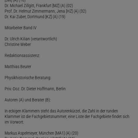
Dr. Michael Zillgitt, Frankfurt [MZ] (A) (02)
Prof. Dr. Helmut Zimmermann, Jena [HZ] (A) (32)
Dr. Kai Zuber, Dortmund [KZ] (A) (19)
Mitarbeiter Band IV
Dr. Ulrich Kilian (verantwortlich)
Christine Weber
Redaktionsassistenz:
Matthias Beurer
Physikhistorische Beratung:
Priv.-Doz. Dr. Dieter Hoffmann, Berlin
Autoren (A) und Berater (B):
In eckigen Klammern steht das Autorenkürzel, die Zahl in der runden
Klammer ist die Fachgebietsnummer; eine Liste der Fachgebiete findet sich
im Vorwort.
Markus Aspelmeyer, München [MA1] (A) (20)