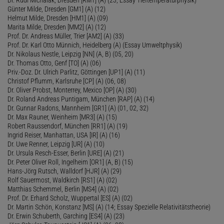
Günter Milde, Dresden [GM1] (A) (12)
Helmut Milde, Dresden [HM1] (A) (09)
Marita Milde, Dresden [MM2] (A) (12)
Prof. Dr. Andreas Müller, Trier [AM2] (A) (33)
Prof. Dr. Karl Otto Münnich, Heidelberg (A) (Essay Umweltphysik)
Dr. Nikolaus Nestle, Leipzig [NN] (A, B) (05, 20)
Dr. Thomas Otto, Genf [TO] (A) (06)
Priv.-Doz. Dr. Ulrich Parlitz, Göttingen [UP1] (A) (11)
Christof Pflumm, Karlsruhe [CP] (A) (06, 08)
Dr. Oliver Probst, Monterrey, Mexico [OP] (A) (30)
Dr. Roland Andreas Puntigam, München [RAP] (A) (14)
Dr. Gunnar Radons, Mannheim [GR1] (A) (01, 02, 32)
Dr. Max Rauner, Weinheim [MR3] (A) (15)
Robert Raussendorf, München [RR1] (A) (19)
Ingrid Reiser, Manhattan, USA [IR] (A) (16)
Dr. Uwe Renner, Leipzig [UR] (A) (10)
Dr. Ursula Resch-Esser, Berlin [URE] (A) (21)
Dr. Peter Oliver Roll, Ingelheim [OR1] (A, B) (15)
Hans-Jörg Rutsch, Walldorf [HJR] (A) (29)
Rolf Sauermost, Waldkirch [RS1] (A) (02)
Matthias Schemmel, Berlin [MS4] (A) (02)
Prof. Dr. Erhard Scholz, Wuppertal [ES] (A) (02)
Dr. Martin Schön, Konstanz [MS] (A) (14; Essay Spezielle Relativitätstheorie)
Dr. Erwin Schuberth, Garching [ES4] (A) (23)