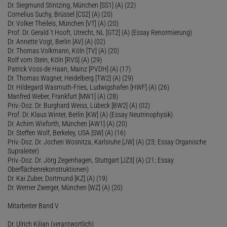
Dr. Siegmund Stintzing, München [SS1] (A) (22)
Cornelius Suchy, Brüssel [CS2] (A) (20)
Dr. Volker Theileis, München [VT] (A) (20)
Prof. Dr. Gerald 't Hooft, Utrecht, NL [GT2] (A) (Essay Renormierung)
Dr. Annette Vogt, Berlin [AV] (A) (02)
Dr. Thomas Volkmann, Köln [TV] (A) (20)
Rolf vom Stein, Köln [RVS] (A) (29)
Patrick Voss-de Haan, Mainz [PVDH] (A) (17)
Dr. Thomas Wagner, Heidelberg [TW2] (A) (29)
Dr. Hildegard Wasmuth-Fries, Ludwigshafen [HWF] (A) (26)
Manfred Weber, Frankfurt [MW1] (A) (28)
Priv.-Doz. Dr. Burghard Weiss, Lübeck [BW2] (A) (02)
Prof. Dr. Klaus Winter, Berlin [KW] (A) (Essay Neutrinophysik)
Dr. Achim Wixforth, München [AW1] (A) (20)
Dr. Steffen Wolf, Berkeley, USA [SW] (A) (16)
Priv.-Doz. Dr. Jochen Wosnitza, Karlsruhe [JW] (A) (23; Essay Organische
Supraleiter)
Priv.-Doz. Dr. Jörg Zegenhagen, Stuttgart [JZ3] (A) (21; Essay
Oberflächenrekonstruktionen)
Dr. Kai Zuber, Dortmund [KZ] (A) (19)
Dr. Werner Zwerger, München [WZ] (A) (20)
Mitarbeiter Band V
Dr. Ulrich Kilian (verantwortlich)