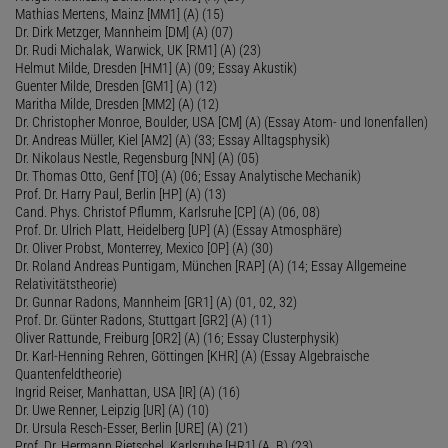
Mathias Mertens, Mainz [MM1] (A) (15)
Dr. Dirk Metzger, Mannheim [DM] (A) (07)
Dr. Rudi Michalak, Warwick, UK [RM1] (A) (23)
Helmut Milde, Dresden [HM1] (A) (09; Essay Akustik)
Guenter Milde, Dresden [GM1] (A) (12)
Maritha Milde, Dresden [MM2] (A) (12)
Dr. Christopher Monroe, Boulder, USA [CM] (A) (Essay Atom- und Ionenfallen)
Dr. Andreas Müller, Kiel [AM2] (A) (33; Essay Alltagsphysik)
Dr. Nikolaus Nestle, Regensburg [NN] (A) (05)
Dr. Thomas Otto, Genf [TO] (A) (06; Essay Analytische Mechanik)
Prof. Dr. Harry Paul, Berlin [HP] (A) (13)
Cand. Phys. Christof Pflumm, Karlsruhe [CP] (A) (06, 08)
Prof. Dr. Ulrich Platt, Heidelberg [UP] (A) (Essay Atmosphäre)
Dr. Oliver Probst, Monterrey, Mexico [OP] (A) (30)
Dr. Roland Andreas Puntigam, München [RAP] (A) (14; Essay Allgemeine
Relativitätstheorie)
Dr. Gunnar Radons, Mannheim [GR1] (A) (01, 02, 32)
Prof. Dr. Günter Radons, Stuttgart [GR2] (A) (11)
Oliver Rattunde, Freiburg [OR2] (A) (16; Essay Clusterphysik)
Dr. Karl-Henning Rehren, Göttingen [KHR] (A) (Essay Algebraische
Quantenfeldtheorie)
Ingrid Reiser, Manhattan, USA [IR] (A) (16)
Dr. Uwe Renner, Leipzig [UR] (A) (10)
Dr. Ursula Resch-Esser, Berlin [URE] (A) (21)
Prof. Dr. Hermann Rietschel, Karlsruhe [HR1] (A, B) (23)