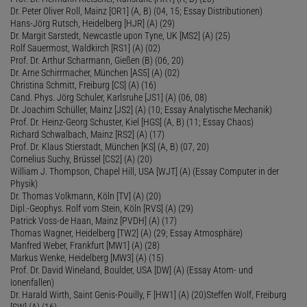
Dr. Peter Oliver Roll, Mainz [OR1] (A, B) (04, 15; Essay Distributionen)
Hans-Jörg Rutsch, Heidelberg [HJR] (A) (29)
Dr. Margit Sarstedt, Newcastle upon Tyne, UK [MS2] (A) (25)
Rolf Sauermost, Waldkirch [RS1] (A) (02)
Prof. Dr. Arthur Scharmann, Gießen (B) (06, 20)
Dr. Arne Schirrmacher, München [AS5] (A) (02)
Christina Schmitt, Freiburg [CS] (A) (16)
Cand. Phys. Jörg Schuler, Karlsruhe [JS1] (A) (06, 08)
Dr. Joachim Schüller, Mainz [JS2] (A) (10; Essay Analytische Mechanik)
Prof. Dr. Heinz-Georg Schuster, Kiel [HGS] (A, B) (11; Essay Chaos)
Richard Schwalbach, Mainz [RS2] (A) (17)
Prof. Dr. Klaus Stierstadt, München [KS] (A, B) (07, 20)
Cornelius Suchy, Brüssel [CS2] (A) (20)
William J. Thompson, Chapel Hill, USA [WJT] (A) (Essay Computer in der
Physik)
Dr. Thomas Volkmann, Köln [TV] (A) (20)
Dipl.-Geophys. Rolf vom Stein, Köln [RVS] (A) (29)
Patrick Voss-de Haan, Mainz [PVDH] (A) (17)
Thomas Wagner, Heidelberg [TW2] (A) (29; Essay Atmosphäre)
Manfred Weber, Frankfurt [MW1] (A) (28)
Markus Wenke, Heidelberg [MW3] (A) (15)
Prof. Dr. David Wineland, Boulder, USA [DW] (A) (Essay Atom- und
Ionenfallen)
Dr. Harald Wirth, Saint Genis-Pouilly, F [HW1] (A) (20)Steffen Wolf, Freiburg
[SW] (A) (16)