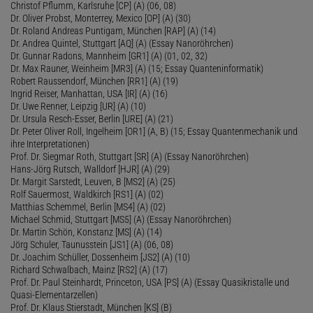
Christof Pflumm, Karlsruhe [CP] (A) (06, 08)
Dr. Oliver Probst, Monterrey, Mexico [OP] (A) (30)
Dr. Roland Andreas Puntigam, München [RAP] (A) (14)
Dr. Andrea Quintel, Stuttgart [AQ] (A) (Essay Nanoröhrchen)
Dr. Gunnar Radons, Mannheim [GR1] (A) (01, 02, 32)
Dr. Max Rauner, Weinheim [MR3] (A) (15; Essay Quanteninformatik)
Robert Raussendorf, München [RR1] (A) (19)
Ingrid Reiser, Manhattan, USA [IR] (A) (16)
Dr. Uwe Renner, Leipzig [UR] (A) (10)
Dr. Ursula Resch-Esser, Berlin [URE] (A) (21)
Dr. Peter Oliver Roll, Ingelheim [OR1] (A, B) (15; Essay Quantenmechanik und
ihre Interpretationen)
Prof. Dr. Siegmar Roth, Stuttgart [SR] (A) (Essay Nanoröhrchen)
Hans-Jörg Rutsch, Walldorf [HJR] (A) (29)
Dr. Margit Sarstedt, Leuven, B [MS2] (A) (25)
Rolf Sauermost, Waldkirch [RS1] (A) (02)
Matthias Schemmel, Berlin [MS4] (A) (02)
Michael Schmid, Stuttgart [MS5] (A) (Essay Nanoröhrchen)
Dr. Martin Schön, Konstanz [MS] (A) (14)
Jörg Schuler, Taunusstein [JS1] (A) (06, 08)
Dr. Joachim Schüller, Dossenheim [JS2] (A) (10)
Richard Schwalbach, Mainz [RS2] (A) (17)
Prof. Dr. Paul Steinhardt, Princeton, USA [PS] (A) (Essay Quasikristalle und
Quasi-Elementarzellen)
Prof. Dr. Klaus Stierstadt, München [KS] (B)