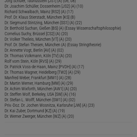
Jörg Schuler, Taunusstein [JS1] (A) (06, 08)
Dr. Joachim Schüller, Dossenheim [JS2] (A) (10)
Richard Schwalbach, Mainz [RS2] (A) (17)
Prof. Dr. Klaus Stierstadt, München [KS] (B)
Dr. Siegmund Stintzing, München [SS1] (A) (22)
Dr. Berthold Suchan, Gießen [BS] (A) (Essay Wissenschaftsphilosophie)
Cornelius Suchy, Brüssel [CS2] (A) (20)
Dr. Volker Theileis, München [VT] (A) (20)
Prof. Dr. Stefan Theisen, München (A) (Essay Stringtheorie)
Dr. Annette Vogt, Berlin [AV] (A) (02)
Dr. Thomas Volkmann, Köln [TV] (A) (20)
Rolf vom Stein, Köln [RVS] (A) (29)
Dr. Patrick Voss-de Haan, Mainz [PVDH] (A) (17)
Dr. Thomas Wagner, Heidelberg [TW2] (A) (29)
Manfred Weber, Frankfurt [MW1] (A) (28)
Dr. Martin Werner, Hamburg [MW] (A) (29)
Dr. Achim Wixforth, München [AW1] (A) (20)
Dr. Steffen Wolf, Berkeley, USA [SW] (A) (16)
Dr. Stefan L. Wolff, München [SW1] (A) (02)
Priv.-Doz. Dr. Jochen Wosnitza, Karlsruhe [JW] (A) (23)
Dr. Kai Zuber, Dortmund [KZ] (A) (19)
Dr. Werner Zwerger, München [WZ] (A) (20)