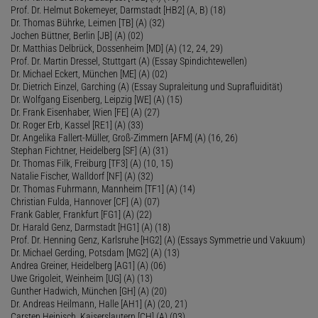
Prof. Dr. Helmut Bokemeyer, Darmstadt [HB2] (A, B) (18)
Dr. Thomas Bührke, Leimen [TB] (A) (32)
Jochen Büttner, Berlin [JB] (A) (02)
Dr. Matthias Delbrück, Dossenheim [MD] (A) (12, 24, 29)
Prof. Dr. Martin Dressel, Stuttgart (A) (Essay Spindichtewellen)
Dr. Michael Eckert, München [ME] (A) (02)
Dr. Dietrich Einzel, Garching (A) (Essay Supraleitung und Suprafluidität)
Dr. Wolfgang Eisenberg, Leipzig [WE] (A) (15)
Dr. Frank Eisenhaber, Wien [FE] (A) (27)
Dr. Roger Erb, Kassel [RE1] (A) (33)
Dr. Angelika Fallert-Müller, Groß-Zimmern [AFM] (A) (16, 26)
Stephan Fichtner, Heidelberg [SF] (A) (31)
Dr. Thomas Filk, Freiburg [TF3] (A) (10, 15)
Natalie Fischer, Walldorf [NF] (A) (32)
Dr. Thomas Fuhrmann, Mannheim [TF1] (A) (14)
Christian Fulda, Hannover [CF] (A) (07)
Frank Gabler, Frankfurt [FG1] (A) (22)
Dr. Harald Genz, Darmstadt [HG1] (A) (18)
Prof. Dr. Henning Genz, Karlsruhe [HG2] (A) (Essays Symmetrie und Vakuum)
Dr. Michael Gerding, Potsdam [MG2] (A) (13)
Andrea Greiner, Heidelberg [AG1] (A) (06)
Uwe Grigoleit, Weinheim [UG] (A) (13)
Gunther Hadwich, München [GH] (A) (20)
Dr. Andreas Heilmann, Halle [AH1] (A) (20, 21)
Carsten Heinisch, Kaiserslautern [CH] (A) (03)