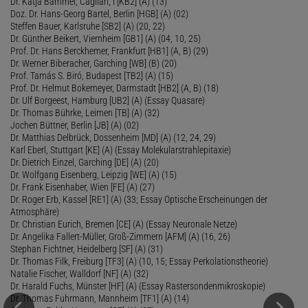
Dr. Katja Bammel, Cagliari, I [KB2] (A) (13)
Doz. Dr. Hans-Georg Bartel, Berlin [HGB] (A) (02)
Steffen Bauer, Karlsruhe [SB2] (A) (20, 22)
Dr. Günther Beikert, Viernheim [GB1] (A) (04, 10, 25)
Prof. Dr. Hans Berckhemer, Frankfurt [HB1] (A, B) (29)
Dr. Werner Biberacher, Garching [WB] (B) (20)
Prof. Tamás S. Biró, Budapest [TB2] (A) (15)
Prof. Dr. Helmut Bokemeyer, Darmstadt [HB2] (A, B) (18)
Dr. Ulf Borgeest, Hamburg [UB2] (A) (Essay Quasare)
Dr. Thomas Bührke, Leimen [TB] (A) (32)
Jochen Büttner, Berlin [JB] (A) (02)
Dr. Matthias Delbrück, Dossenheim [MD] (A) (12, 24, 29)
Karl Eberl, Stuttgart [KE] (A) (Essay Molekularstrahlepitaxie)
Dr. Dietrich Einzel, Garching [DE] (A) (20)
Dr. Wolfgang Eisenberg, Leipzig [WE] (A) (15)
Dr. Frank Eisenhaber, Wien [FE] (A) (27)
Dr. Roger Erb, Kassel [RE1] (A) (33; Essay Optische Erscheinungen der
Atmosphäre)
Dr. Christian Eurich, Bremen [CE] (A) (Essay Neuronale Netze)
Dr. Angelika Fallert-Müller, Groß-Zimmern [AFM] (A) (16, 26)
Stephan Fichtner, Heidelberg [SF] (A) (31)
Dr. Thomas Filk, Freiburg [TF3] (A) (10, 15; Essay Perkolationstheorie)
Natalie Fischer, Walldorf [NF] (A) (32)
Dr. Harald Fuchs, Münster [HF] (A) (Essay Rastersondenmikroskopie)
Dr. Thomas Fuhrmann, Mannheim [TF1] (A) (14)