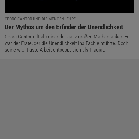
GEORG CANTOR UND DIE MENGENLEHRE
:
Der Mythos um den Erfinder der Unendlichkeit
Georg Cantor gilt als einer der ganz großen Mathematiker: Er
war der Erste, der die Unendlichkeit ins Fach einführte. Doch
seine wichtigste Arbeit entpuppt sich als Plagiat.