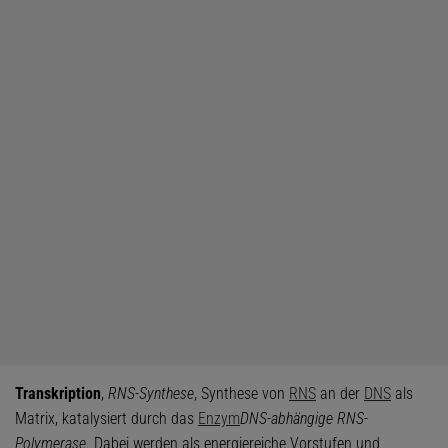
Transkription
,
RNS-Synthese
, Synthese von
RNS
an der
DNS
als
Matrix, katalysiert durch das
Enzym
DNS-abhängige RNS-
Polymerase
. Dabei werden als energiereiche Vorstufen und