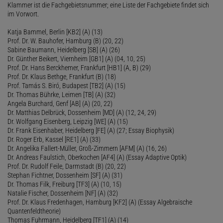
Klammer ist die Fachgebietsnummer; eine Liste der Fachgebiete findet sich
im Vorwort.
Katja Bammel, Berlin [KB2] (A) (13)
Prof. Dr. W. Bauhofer, Hamburg (B) (20, 22)
Sabine Baumann, Heidelberg [SB] (A) (26)
Dr. Günther Beikert, Viernheim [GB1] (A) (04, 10, 25)
Prof. Dr. Hans Berckhemer, Frankfurt [HB1] (A, B) (29)
Prof. Dr. Klaus Bethge, Frankfurt (B) (18)
Prof. Tamás S. Biró, Budapest [TB2] (A) (15)
Dr. Thomas Bührke, Leimen [TB] (A) (32)
Angela Burchard, Genf [AB] (A) (20, 22)
Dr. Matthias Delbrück, Dossenheim [MD] (A) (12, 24, 29)
Dr. Wolfgang Eisenberg, Leipzig [WE] (A) (15)
Dr. Frank Eisenhaber, Heidelberg [FE] (A) (27; Essay Biophysik)
Dr. Roger Erb, Kassel [RE1] (A) (33)
Dr. Angelika Fallert-Müller, Groß-Zimmern [AFM] (A) (16, 26)
Dr. Andreas Faulstich, Oberkochen [AF4] (A) (Essay Adaptive Optik)
Prof. Dr. Rudolf Feile, Darmstadt (B) (20, 22)
Stephan Fichtner, Dossenheim [SF] (A) (31)
Dr. Thomas Filk, Freiburg [TF3] (A) (10, 15)
Natalie Fischer, Dossenheim [NF] (A) (32)
Prof. Dr. Klaus Fredenhagen, Hamburg [KF2] (A) (Essay Algebraische
Quantenfeldtheorie)
Thomas Fuhrmann, Heidelberg [TF1] (A) (14)