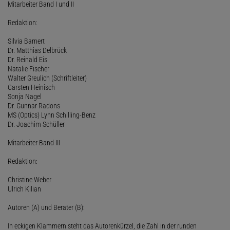
Mitarbeiter Band I und II
Redaktion:
Silvia Barnert
Dr. Matthias Delbrück
Dr. Reinald Eis
Natalie Fischer
Walter Greulich (Schriftleiter)
Carsten Heinisch
Sonja Nagel
Dr. Gunnar Radons
MS (Optics) Lynn Schilling-Benz
Dr. Joachim Schüller
Mitarbeiter Band III
Redaktion:
Christine Weber
Ulrich Kilian
Autoren (A) und Berater (B):
In eckigen Klammern steht das Autorenkürzel, die Zahl in der runden