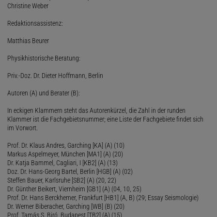
Christine Weber
Redaktionsassistenz:
Matthias Beurer
Physikhistorische Beratung:
Priv.-Doz. Dr. Dieter Hoffmann, Berlin
Autoren (A) und Berater (B):
In eckigen Klammern steht das Autorenkürzel, die Zahl in der runden
Klammer ist die Fachgebietsnummer; eine Liste der Fachgebiete findet sich
im Vorwort.
Prof. Dr. Klaus Andres, Garching [KA] (A) (10)
Markus Aspelmeyer, München [MA1] (A) (20)
Dr. Katja Bammel, Cagliari, I [KB2] (A) (13)
Doz. Dr. Hans-Georg Bartel, Berlin [HGB] (A) (02)
Steffen Bauer, Karlsruhe [SB2] (A) (20, 22)
Dr. Günther Beikert, Viernheim [GB1] (A) (04, 10, 25)
Prof. Dr. Hans Berckhemer, Frankfurt [HB1] (A, B) (29; Essay Seismologie)
Dr. Werner Biberacher, Garching [WB] (B) (20)
Prof. Tamás S. Biró, Budapest [TB2] (A) (15)