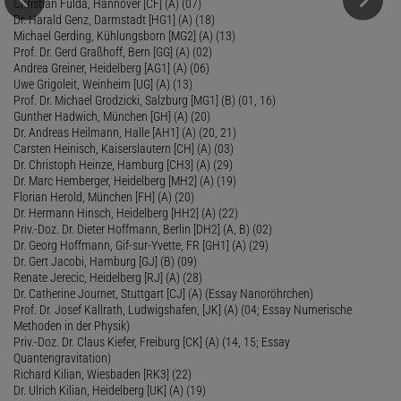
Christian Fulda, Hannover [CF] (A) (07)
Dr. Harald Genz, Darmstadt [HG1] (A) (18)
Michael Gerding, Kühlungsborn [MG2] (A) (13)
Prof. Dr. Gerd Graßhoff, Bern [GG] (A) (02)
Andrea Greiner, Heidelberg [AG1] (A) (06)
Uwe Grigoleit, Weinheim [UG] (A) (13)
Prof. Dr. Michael Grodzicki, Salzburg [MG1] (B) (01, 16)
Gunther Hadwich, München [GH] (A) (20)
Dr. Andreas Heilmann, Halle [AH1] (A) (20, 21)
Carsten Heinisch, Kaiserslautern [CH] (A) (03)
Dr. Christoph Heinze, Hamburg [CH3] (A) (29)
Dr. Marc Hemberger, Heidelberg [MH2] (A) (19)
Florian Herold, München [FH] (A) (20)
Dr. Hermann Hinsch, Heidelberg [HH2] (A) (22)
Priv.-Doz. Dr. Dieter Hoffmann, Berlin [DH2] (A, B) (02)
Dr. Georg Hoffmann, Gif-sur-Yvette, FR [GH1] (A) (29)
Dr. Gert Jacobi, Hamburg [GJ] (B) (09)
Renate Jerecic, Heidelberg [RJ] (A) (28)
Dr. Catherine Journet, Stuttgart [CJ] (A) (Essay Nanoröhrchen)
Prof. Dr. Josef Kallrath, Ludwigshafen, [JK] (A) (04; Essay Numerische
Methoden in der Physik)
Priv.-Doz. Dr. Claus Kiefer, Freiburg [CK] (A) (14, 15; Essay
Quantengravitation)
Richard Kilian, Wiesbaden [RK3] (22)
Dr. Ulrich Kilian, Heidelberg [UK] (A) (19)