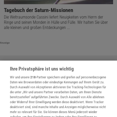
Tagebuch der Saturn-Missionen
Die Weltraumsonde Cassini liefert Neuigkeiten vom Herrn der
Ringe und seinen Monden in Hülle und Fülle. Wir halten Sie über
alle kleinen und großen Entdeckungen ...
Anzeige
Ihre Privatsphäre ist uns wichtig
Wir und unsere
218
-Partner speichern und greifen auf personenbezogene
Daten wie Browserdaten oder eindeutige Kennungen auf Ihrem Gerät zu.
Durch Auswahl von Akzeptieren aktivieren Sie Tracking-Technologien für
die unter „Wir und unsere Partner verarbeiten Daten, um Ihnen Dienste
bereitzustellen“ aufgeführten Zwecke. Durch Auswahl von Alle ablehnen
oder Widerruf Ihrer Einwilligung werden diese deaktiviert. Wenn Tracker
deaktiviert sind, sind manche Inhalte und Anzeigen möglicherweise nicht
mehr so relevant für Sie. Sie können dieses Menü jederzeit wieder
aufrufen, um Ihre Einstellungen zu ändern oder Ihre Einwilligung zu