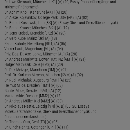
Dr. Uwe Klemradt, München [UK1] (A) (20, Essay Phasenübergänge und
kritische Phänomene)
Dr. Achim Knoll, Karlsruhe [AK1] (A) (20)
Dr. Alexei Kojevnikov, College Park, USA [AK3] (A) (02)
Dr. Berndt Koslowski, Ulm [BK] (A) (Essay Ober- und Grenzflächenphysik)
Dr. Bernd Krause, München [BK1] (A) (19)
Dr. Jens Kreisel, Grenoble [JK2] (A) (20)
Dr. Gero Kube, Mainz [GK] (A) (18)
Ralph Kühnle, Heidelberg [RK1] (A) (05)
Volker Lauff, Magdeburg [VL] (A) (04)
Priv.-Doz. Dr. Axel Lorke, München [AL] (A) (20)
Dr. Andreas Markwitz, Lower Hutt, NZ [AM1] (A) (21)
Holger Mathiszik, Celle [HM3] (A) (29)
Dr. Dirk Metzger, Mannheim [DM] (A) (07)
Prof. Dr. Karl von Meyenn, München [KVM] (A) (02)
Dr. Rudi Michalak, Augsburg [RM1] (A) (23)
Helmut Milde, Dresden [HM1] (A) (09)
Günter Milde, Dresden [GM1] (A) (12)
Marita Milde, Dresden [MM2] (A) (12)
Dr. Andreas Müller, Kiel [AM2] (A) (33)
Dr. Nikolaus Nestle, Leipzig [NN] (A, B) (05, 20; Essays
Molekularstrahlepitaxie, Ober- und Grenzflächenphysik und
Rastersondenmikroskopie)
Dr. Thomas Otto, Genf [TO] (A) (06)
Dr. Ulrich Parlitz, Göttingen [UP1] (A) (11)