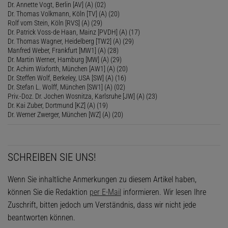
Dr. Annette Vogt, Berlin [AV] (A) (02)
Dr. Thomas Volkmann, Köln [TV] (A) (20)
Rolf vom Stein, Köln [RVS] (A) (29)
Dr. Patrick Voss-de Haan, Mainz [PVDH] (A) (17)
Dr. Thomas Wagner, Heidelberg [TW2] (A) (29)
Manfred Weber, Frankfurt [MW1] (A) (28)
Dr. Martin Werner, Hamburg [MW] (A) (29)
Dr. Achim Wixforth, München [AW1] (A) (20)
Dr. Steffen Wolf, Berkeley, USA [SW] (A) (16)
Dr. Stefan L. Wolff, München [SW1] (A) (02)
Priv.-Doz. Dr. Jochen Wosnitza, Karlsruhe [JW] (A) (23)
Dr. Kai Zuber, Dortmund [KZ] (A) (19)
Dr. Werner Zwerger, München [WZ] (A) (20)
SCHREIBEN SIE UNS!
Wenn Sie inhaltliche Anmerkungen zu diesem Artikel haben,
können Sie die Redaktion
per E-Mail
informieren. Wir lesen Ihre
Zuschrift, bitten jedoch um Verständnis, dass wir nicht jede
beantworten können.