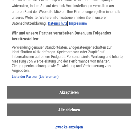
Aperiodische Muster
| Ist das Universum ein Quasikristall?
widerrufen, indem Sie auf den Link Voreinstellungen verwalten am
unteren Rand der Webseite klicken. Ihre Einstellungen gelten innerhalb
unseres Website. Weitere Informationen finden Sie in unserer
Datenschutzerklärung.
Datenschutz
Impressum
Wir und unsere Partner verarbeiten Daten, um Folgendes
bereitzustellen:
Verwendung genauer Standortdaten. Endgeräteeigenschaften zur
Identifikation aktiv abfragen. Speichern von oder Zugriff auf
Informationen auf einem Endgerät. Personalisierte Werbung und Inhalte,
Messung von Werbeleistung und der Performance von Inhalten,
Zielgruppenforschung sowie Entwicklung und Verbesserung von
Angeboten.
Liste der Partner (Lieferanten)
Akzeptieren
MATHEMATIK
:
Formel für den perfekten Espresso gefunden
Alle ablehnen
Wie brüht man den besten Espresso? Wie Forschende zeigen,
kommt es dabei hauptsächlich auf eine einzige Sache an.
Zwecke anzeigen