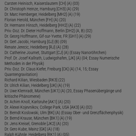
Carsten Heinisch, Kaiserslautern [CH] (A) (03)
Dr. Christoph Heinze, Hamburg [CH3] (A) (29)
Dr. Marc Hemberger, Heidelberg [MH2] (A) (19)
Florian Herold, München [FH] (A) (20)
Dr. Hermann Hinsch, Heidelberg [HH2] (A) (22)
Priv.-Doz. Dr. Dieter Hoffmann, Berlin [DH2] (A, B) (02)
Dr. Georg Hoffmann, Gif-sur-Yvette, FR [GH1] (A) (29)
Dr. Gert Jacobi, Hamburg [GJ] (B) (09)
Renate Jerecic, Heidelberg [RJ] (A) (28)
Dr. Catherine Journet, Stuttgart [CJ] (A) (Essay Nanoröhrchen)
Prof. Dr. Josef Kallrath, Ludwigshafen, [JK] (A) (04; Essay Numerische
Methoden in der Physik)
Priv.-Doz. Dr. Claus Kiefer, Freiburg [CK] (A) (14, 15; Essay
Quantengravitation)
Richard Kilian, Wiesbaden [RK3] (22)
Dr. Ulrich Kilian, Heidelberg [UK] (A) (19)
Dr. Uwe Klemradt, München [UK1] (A) (20, Essay Phasenübergänge und
kritische Phänomene)
Dr. Achim Knoll, Karlsruhe [AK1] (A) (20)
Dr. Alexei Kojevnikov, College Park, USA [AK3] (A) (02)
Dr. Berndt Koslowski, Ulm [BK] (A) (Essay Ober- und Grenzflächenphysik)
Dr. Bernd Krause, München [BK1] (A) (19)
Dr. Jens Kreisel, Grenoble [JK2] (A) (20)
Dr. Gero Kube, Mainz [GK] (A) (18)
Ralph Kühnle, Heidelberg [RK1] (A) (05)