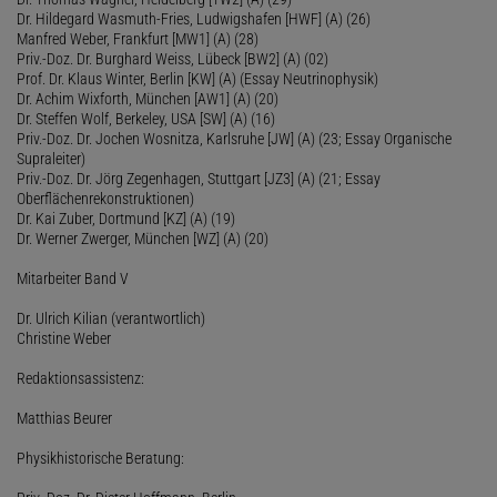
Dr. Hildegard Wasmuth-Fries, Ludwigshafen [HWF] (A) (26)
Manfred Weber, Frankfurt [MW1] (A) (28)
Priv.-Doz. Dr. Burghard Weiss, Lübeck [BW2] (A) (02)
Prof. Dr. Klaus Winter, Berlin [KW] (A) (Essay Neutrinophysik)
Dr. Achim Wixforth, München [AW1] (A) (20)
Dr. Steffen Wolf, Berkeley, USA [SW] (A) (16)
Priv.-Doz. Dr. Jochen Wosnitza, Karlsruhe [JW] (A) (23; Essay Organische
Supraleiter)
Priv.-Doz. Dr. Jörg Zegenhagen, Stuttgart [JZ3] (A) (21; Essay
Oberflächenrekonstruktionen)
Dr. Kai Zuber, Dortmund [KZ] (A) (19)
Dr. Werner Zwerger, München [WZ] (A) (20)
Mitarbeiter Band V
Dr. Ulrich Kilian (verantwortlich)
Christine Weber
Redaktionsassistenz:
Matthias Beurer
Physikhistorische Beratung: