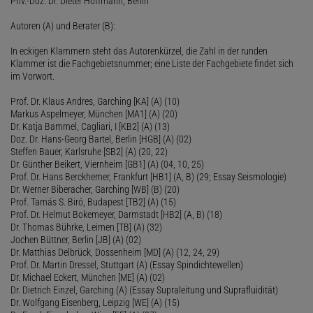
Priv.-Doz. Dr. Dieter Hoffmann, Berlin
Autoren (A) und Berater (B):
In eckigen Klammern steht das Autorenkürzel, die Zahl in der runden
Klammer ist die Fachgebietsnummer; eine Liste der Fachgebiete findet sich
im Vorwort.
Prof. Dr. Klaus Andres, Garching [KA] (A) (10)
Markus Aspelmeyer, München [MA1] (A) (20)
Dr. Katja Bammel, Cagliari, I [KB2] (A) (13)
Doz. Dr. Hans-Georg Bartel, Berlin [HGB] (A) (02)
Steffen Bauer, Karlsruhe [SB2] (A) (20, 22)
Dr. Günther Beikert, Viernheim [GB1] (A) (04, 10, 25)
Prof. Dr. Hans Berckhemer, Frankfurt [HB1] (A, B) (29; Essay Seismologie)
Dr. Werner Biberacher, Garching [WB] (B) (20)
Prof. Tamás S. Biró, Budapest [TB2] (A) (15)
Prof. Dr. Helmut Bokemeyer, Darmstadt [HB2] (A, B) (18)
Dr. Thomas Bührke, Leimen [TB] (A) (32)
Jochen Büttner, Berlin [JB] (A) (02)
Dr. Matthias Delbrück, Dossenheim [MD] (A) (12, 24, 29)
Prof. Dr. Martin Dressel, Stuttgart (A) (Essay Spindichtewellen)
Dr. Michael Eckert, München [ME] (A) (02)
Dr. Dietrich Einzel, Garching (A) (Essay Supraleitung und Suprafluidität)
Dr. Wolfgang Eisenberg, Leipzig [WE] (A) (15)