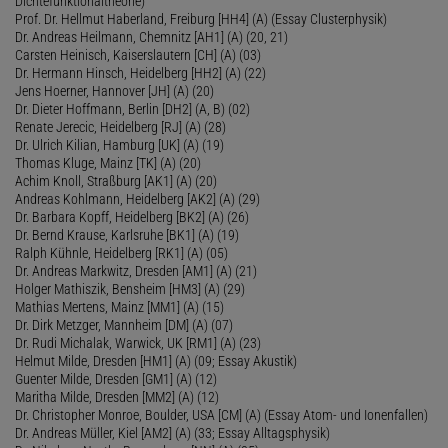
Dichtefunktionaltheorie)
Prof. Dr. Hellmut Haberland, Freiburg [HH4] (A) (Essay Clusterphysik)
Dr. Andreas Heilmann, Chemnitz [AH1] (A) (20, 21)
Carsten Heinisch, Kaiserslautern [CH] (A) (03)
Dr. Hermann Hinsch, Heidelberg [HH2] (A) (22)
Jens Hoerner, Hannover [JH] (A) (20)
Dr. Dieter Hoffmann, Berlin [DH2] (A, B) (02)
Renate Jerecic, Heidelberg [RJ] (A) (28)
Dr. Ulrich Kilian, Hamburg [UK] (A) (19)
Thomas Kluge, Mainz [TK] (A) (20)
Achim Knoll, Straßburg [AK1] (A) (20)
Andreas Kohlmann, Heidelberg [AK2] (A) (29)
Dr. Barbara Kopff, Heidelberg [BK2] (A) (26)
Dr. Bernd Krause, Karlsruhe [BK1] (A) (19)
Ralph Kühnle, Heidelberg [RK1] (A) (05)
Dr. Andreas Markwitz, Dresden [AM1] (A) (21)
Holger Mathiszik, Bensheim [HM3] (A) (29)
Mathias Mertens, Mainz [MM1] (A) (15)
Dr. Dirk Metzger, Mannheim [DM] (A) (07)
Dr. Rudi Michalak, Warwick, UK [RM1] (A) (23)
Helmut Milde, Dresden [HM1] (A) (09; Essay Akustik)
Guenter Milde, Dresden [GM1] (A) (12)
Maritha Milde, Dresden [MM2] (A) (12)
Dr. Christopher Monroe, Boulder, USA [CM] (A) (Essay Atom- und Ionenfallen)
Dr. Andreas Müller, Kiel [AM2] (A) (33; Essay Alltagsphysik)