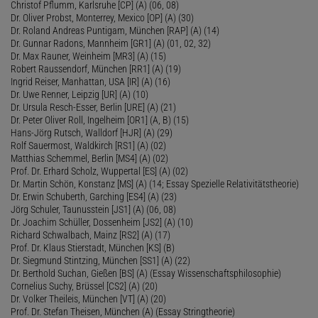
Christof Pflumm, Karlsruhe [CP] (A) (06, 08)
Dr. Oliver Probst, Monterrey, Mexico [OP] (A) (30)
Dr. Roland Andreas Puntigam, München [RAP] (A) (14)
Dr. Gunnar Radons, Mannheim [GR1] (A) (01, 02, 32)
Dr. Max Rauner, Weinheim [MR3] (A) (15)
Robert Raussendorf, München [RR1] (A) (19)
Ingrid Reiser, Manhattan, USA [IR] (A) (16)
Dr. Uwe Renner, Leipzig [UR] (A) (10)
Dr. Ursula Resch-Esser, Berlin [URE] (A) (21)
Dr. Peter Oliver Roll, Ingelheim [OR1] (A, B) (15)
Hans-Jörg Rutsch, Walldorf [HJR] (A) (29)
Rolf Sauermost, Waldkirch [RS1] (A) (02)
Matthias Schemmel, Berlin [MS4] (A) (02)
Prof. Dr. Erhard Scholz, Wuppertal [ES] (A) (02)
Dr. Martin Schön, Konstanz [MS] (A) (14; Essay Spezielle Relativitätstheorie)
Dr. Erwin Schuberth, Garching [ES4] (A) (23)
Jörg Schuler, Taunusstein [JS1] (A) (06, 08)
Dr. Joachim Schüller, Dossenheim [JS2] (A) (10)
Richard Schwalbach, Mainz [RS2] (A) (17)
Prof. Dr. Klaus Stierstadt, München [KS] (B)
Dr. Siegmund Stintzing, München [SS1] (A) (22)
Dr. Berthold Suchan, Gießen [BS] (A) (Essay Wissenschaftsphilosophie)
Cornelius Suchy, Brüssel [CS2] (A) (20)
Dr. Volker Theileis, München [VT] (A) (20)
Prof. Dr. Stefan Theisen, München (A) (Essay Stringtheorie)