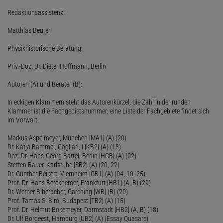
Redaktionsassistenz:
Matthias Beurer
Physikhistorische Beratung:
Priv.-Doz. Dr. Dieter Hoffmann, Berlin
Autoren (A) und Berater (B):
In eckigen Klammern steht das Autorenkürzel, die Zahl in der runden
Klammer ist die Fachgebietsnummer; eine Liste der Fachgebiete findet sich
im Vorwort.
Markus Aspelmeyer, München [MA1] (A) (20)
Dr. Katja Bammel, Cagliari, I [KB2] (A) (13)
Doz. Dr. Hans-Georg Bartel, Berlin [HGB] (A) (02)
Steffen Bauer, Karlsruhe [SB2] (A) (20, 22)
Dr. Günther Beikert, Viernheim [GB1] (A) (04, 10, 25)
Prof. Dr. Hans Berckhemer, Frankfurt [HB1] (A, B) (29)
Dr. Werner Biberacher, Garching [WB] (B) (20)
Prof. Tamás S. Biró, Budapest [TB2] (A) (15)
Prof. Dr. Helmut Bokemeyer, Darmstadt [HB2] (A, B) (18)
Dr. Ulf Borgeest, Hamburg [UB2] (A) (Essay Quasare)