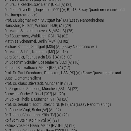
Dr. Ursula Resch-Esser, Berlin [URE] (A) (21)
Dr. Peter Oliver Roll, Ingelheim [OR1] (A, B) (15; Essay Quantenmechanik und
ihre Interpretationen)
Prof. Dr. Siegmar Roth, Stuttgart [SR] (A) (Essay Nanoröhrchen)
Hans-Jörg Rutsch, Walldorf [HJR] (A) (29)
Dr. Margit Sarstedt, Leuven, B [MS2] (A) (25)
Rolf Sauermost, Waldkirch [RS1] (A) (02)
Matthias Schemmel, Berlin [MS4] (A) (02)
Michael Schmid, Stuttgart [MS5] (A) (Essay Nanoröhrchen)
Dr. Martin Schön, Konstanz [MS] (A) (14)
Jörg Schuler, Taunusstein [JS1] (A) (06, 08)
Dr. Joachim Schüller, Dossenheim [JS2] (A) (10)
Richard Schwalbach, Mainz [RS2] (A) (17)
Prof. Dr. Paul Steinhardt, Princeton, USA [PS] (A) (Essay Quasikristalle und
Quasi-Elementarzellen)
Prof. Dr. Klaus Stierstadt, München [KS] (B)
Dr. Siegmund Stintzing, München [SS1] (A) (22)
Cornelius Suchy, Brüssel [CS2] (A) (20)
Dr. Volker Theileis, München [VT] (A) (20)
Prof. Dr. Gerald 't Hooft, Utrecht, NL [GT2] (A) (Essay Renormierung)
Dr. Annette Vogt, Berlin [AV] (A) (02)
Dr. Thomas Volkmann, Köln [TV] (A) (20)
Rolf vom Stein, Köln [RVS] (A) (29)
Patrick Voss-de Haan, Mainz [PVDH] (A) (17)
Dr. Thomas Wagner, Heidelberg [TW2] (A) (29)