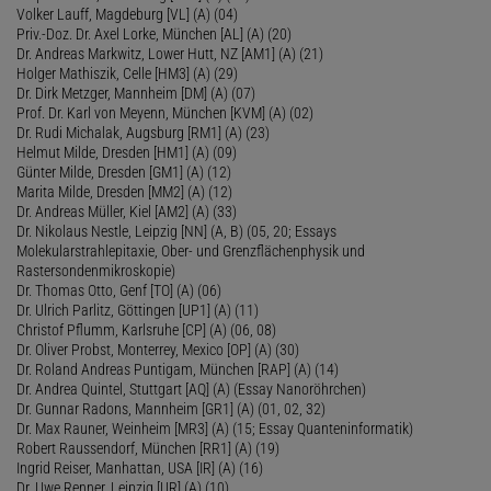
Volker Lauff, Magdeburg [VL] (A) (04)
Priv.-Doz. Dr. Axel Lorke, München [AL] (A) (20)
Dr. Andreas Markwitz, Lower Hutt, NZ [AM1] (A) (21)
Holger Mathiszik, Celle [HM3] (A) (29)
Dr. Dirk Metzger, Mannheim [DM] (A) (07)
Prof. Dr. Karl von Meyenn, München [KVM] (A) (02)
Dr. Rudi Michalak, Augsburg [RM1] (A) (23)
Helmut Milde, Dresden [HM1] (A) (09)
Günter Milde, Dresden [GM1] (A) (12)
Marita Milde, Dresden [MM2] (A) (12)
Dr. Andreas Müller, Kiel [AM2] (A) (33)
Dr. Nikolaus Nestle, Leipzig [NN] (A, B) (05, 20; Essays
Molekularstrahlepitaxie, Ober- und Grenzflächenphysik und
Rastersondenmikroskopie)
Dr. Thomas Otto, Genf [TO] (A) (06)
Dr. Ulrich Parlitz, Göttingen [UP1] (A) (11)
Christof Pflumm, Karlsruhe [CP] (A) (06, 08)
Dr. Oliver Probst, Monterrey, Mexico [OP] (A) (30)
Dr. Roland Andreas Puntigam, München [RAP] (A) (14)
Dr. Andrea Quintel, Stuttgart [AQ] (A) (Essay Nanoröhrchen)
Dr. Gunnar Radons, Mannheim [GR1] (A) (01, 02, 32)
Dr. Max Rauner, Weinheim [MR3] (A) (15; Essay Quanteninformatik)
Robert Raussendorf, München [RR1] (A) (19)
Ingrid Reiser, Manhattan, USA [IR] (A) (16)
Dr. Uwe Renner, Leipzig [UR] (A) (10)