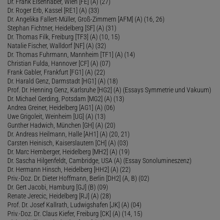
Dr. Frank Eisenhaber, Wien [FE] (A) (27)
Dr. Roger Erb, Kassel [RE1] (A) (33)
Dr. Angelika Fallert-Müller, Groß-Zimmern [AFM] (A) (16, 26)
Stephan Fichtner, Heidelberg [SF] (A) (31)
Dr. Thomas Filk, Freiburg [TF3] (A) (10, 15)
Natalie Fischer, Walldorf [NF] (A) (32)
Dr. Thomas Fuhrmann, Mannheim [TF1] (A) (14)
Christian Fulda, Hannover [CF] (A) (07)
Frank Gabler, Frankfurt [FG1] (A) (22)
Dr. Harald Genz, Darmstadt [HG1] (A) (18)
Prof. Dr. Henning Genz, Karlsruhe [HG2] (A) (Essays Symmetrie und Vakuum)
Dr. Michael Gerding, Potsdam [MG2] (A) (13)
Andrea Greiner, Heidelberg [AG1] (A) (06)
Uwe Grigoleit, Weinheim [UG] (A) (13)
Gunther Hadwich, München [GH] (A) (20)
Dr. Andreas Heilmann, Halle [AH1] (A) (20, 21)
Carsten Heinisch, Kaiserslautern [CH] (A) (03)
Dr. Marc Hemberger, Heidelberg [MH2] (A) (19)
Dr. Sascha Hilgenfeldt, Cambridge, USA (A) (Essay Sonolumineszenz)
Dr. Hermann Hinsch, Heidelberg [HH2] (A) (22)
Priv.-Doz. Dr. Dieter Hoffmann, Berlin [DH2] (A, B) (02)
Dr. Gert Jacobi, Hamburg [GJ] (B) (09)
Renate Jerecic, Heidelberg [RJ] (A) (28)
Prof. Dr. Josef Kallrath, Ludwigshafen [JK] (A) (04)
Priv.-Doz. Dr. Claus Kiefer, Freiburg [CK] (A) (14, 15)