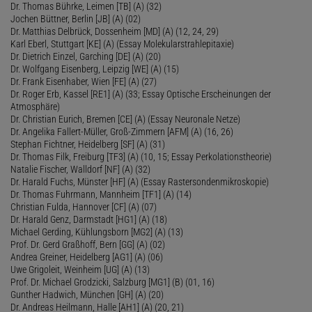
Dr. Thomas Bührke, Leimen [TB] (A) (32)
Jochen Büttner, Berlin [JB] (A) (02)
Dr. Matthias Delbrück, Dossenheim [MD] (A) (12, 24, 29)
Karl Eberl, Stuttgart [KE] (A) (Essay Molekularstrahlepitaxie)
Dr. Dietrich Einzel, Garching [DE] (A) (20)
Dr. Wolfgang Eisenberg, Leipzig [WE] (A) (15)
Dr. Frank Eisenhaber, Wien [FE] (A) (27)
Dr. Roger Erb, Kassel [RE1] (A) (33; Essay Optische Erscheinungen der
Atmosphäre)
Dr. Christian Eurich, Bremen [CE] (A) (Essay Neuronale Netze)
Dr. Angelika Fallert-Müller, Groß-Zimmern [AFM] (A) (16, 26)
Stephan Fichtner, Heidelberg [SF] (A) (31)
Dr. Thomas Filk, Freiburg [TF3] (A) (10, 15; Essay Perkolationstheorie)
Natalie Fischer, Walldorf [NF] (A) (32)
Dr. Harald Fuchs, Münster [HF] (A) (Essay Rastersondenmikroskopie)
Dr. Thomas Fuhrmann, Mannheim [TF1] (A) (14)
Christian Fulda, Hannover [CF] (A) (07)
Dr. Harald Genz, Darmstadt [HG1] (A) (18)
Michael Gerding, Kühlungsborn [MG2] (A) (13)
Prof. Dr. Gerd Graßhoff, Bern [GG] (A) (02)
Andrea Greiner, Heidelberg [AG1] (A) (06)
Uwe Grigoleit, Weinheim [UG] (A) (13)
Prof. Dr. Michael Grodzicki, Salzburg [MG1] (B) (01, 16)
Gunther Hadwich, München [GH] (A) (20)
Dr. Andreas Heilmann, Halle [AH1] (A) (20, 21)