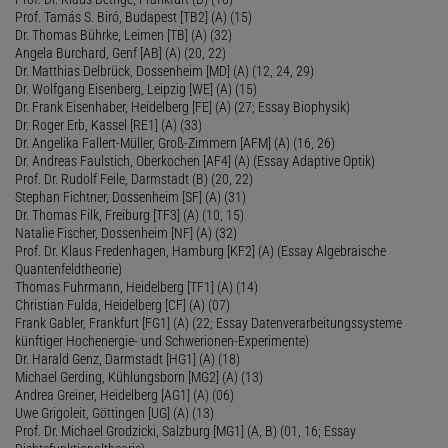
Prof. Tamás S. Biró, Budapest [TB2] (A) (15)
Dr. Thomas Bührke, Leimen [TB] (A) (32)
Angela Burchard, Genf [AB] (A) (20, 22)
Dr. Matthias Delbrück, Dossenheim [MD] (A) (12, 24, 29)
Dr. Wolfgang Eisenberg, Leipzig [WE] (A) (15)
Dr. Frank Eisenhaber, Heidelberg [FE] (A) (27; Essay Biophysik)
Dr. Roger Erb, Kassel [RE1] (A) (33)
Dr. Angelika Fallert-Müller, Groß-Zimmern [AFM] (A) (16, 26)
Dr. Andreas Faulstich, Oberkochen [AF4] (A) (Essay Adaptive Optik)
Prof. Dr. Rudolf Feile, Darmstadt (B) (20, 22)
Stephan Fichtner, Dossenheim [SF] (A) (31)
Dr. Thomas Filk, Freiburg [TF3] (A) (10, 15)
Natalie Fischer, Dossenheim [NF] (A) (32)
Prof. Dr. Klaus Fredenhagen, Hamburg [KF2] (A) (Essay Algebraische
Quantenfeldtheorie)
Thomas Fuhrmann, Heidelberg [TF1] (A) (14)
Christian Fulda, Heidelberg [CF] (A) (07)
Frank Gabler, Frankfurt [FG1] (A) (22; Essay Datenverarbeitungssysteme
künftiger Hochenergie- und Schwerionen-Experimente)
Dr. Harald Genz, Darmstadt [HG1] (A) (18)
Michael Gerding, Kühlungsborn [MG2] (A) (13)
Andrea Greiner, Heidelberg [AG1] (A) (06)
Uwe Grigoleit, Göttingen [UG] (A) (13)
Prof. Dr. Michael Grodzicki, Salzburg [MG1] (A, B) (01, 16; Essay