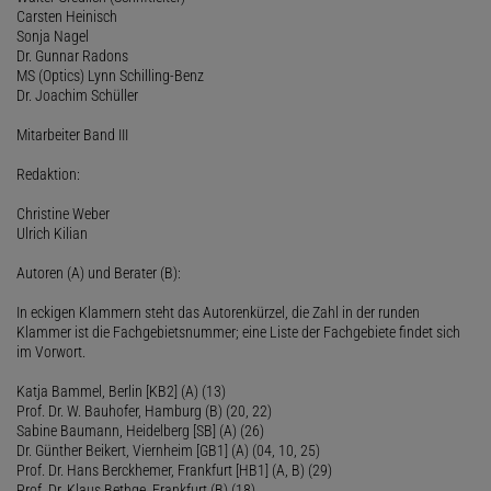
Carsten Heinisch
Sonja Nagel
Dr. Gunnar Radons
MS (Optics) Lynn Schilling-Benz
Dr. Joachim Schüller
Mitarbeiter Band III
Redaktion:
Christine Weber
Ulrich Kilian
Autoren (A) und Berater (B):
In eckigen Klammern steht das Autorenkürzel, die Zahl in der runden
Klammer ist die Fachgebietsnummer; eine Liste der Fachgebiete findet sich
im Vorwort.
Katja Bammel, Berlin [KB2] (A) (13)
Prof. Dr. W. Bauhofer, Hamburg (B) (20, 22)
Sabine Baumann, Heidelberg [SB] (A) (26)
Dr. Günther Beikert, Viernheim [GB1] (A) (04, 10, 25)
Prof. Dr. Hans Berckhemer, Frankfurt [HB1] (A, B) (29)
Prof. Dr. Klaus Bethge, Frankfurt (B) (18)