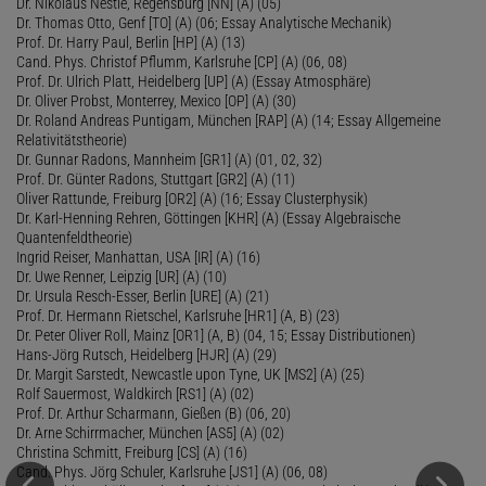
Dr. Nikolaus Nestle, Regensburg [NN] (A) (05)
Dr. Thomas Otto, Genf [TO] (A) (06; Essay Analytische Mechanik)
Prof. Dr. Harry Paul, Berlin [HP] (A) (13)
Cand. Phys. Christof Pflumm, Karlsruhe [CP] (A) (06, 08)
Prof. Dr. Ulrich Platt, Heidelberg [UP] (A) (Essay Atmosphäre)
Dr. Oliver Probst, Monterrey, Mexico [OP] (A) (30)
Dr. Roland Andreas Puntigam, München [RAP] (A) (14; Essay Allgemeine
Relativitätstheorie)
Dr. Gunnar Radons, Mannheim [GR1] (A) (01, 02, 32)
Prof. Dr. Günter Radons, Stuttgart [GR2] (A) (11)
Oliver Rattunde, Freiburg [OR2] (A) (16; Essay Clusterphysik)
Dr. Karl-Henning Rehren, Göttingen [KHR] (A) (Essay Algebraische
Quantenfeldtheorie)
Ingrid Reiser, Manhattan, USA [IR] (A) (16)
Dr. Uwe Renner, Leipzig [UR] (A) (10)
Dr. Ursula Resch-Esser, Berlin [URE] (A) (21)
Prof. Dr. Hermann Rietschel, Karlsruhe [HR1] (A, B) (23)
Dr. Peter Oliver Roll, Mainz [OR1] (A, B) (04, 15; Essay Distributionen)
Hans-Jörg Rutsch, Heidelberg [HJR] (A) (29)
Dr. Margit Sarstedt, Newcastle upon Tyne, UK [MS2] (A) (25)
Rolf Sauermost, Waldkirch [RS1] (A) (02)
Prof. Dr. Arthur Scharmann, Gießen (B) (06, 20)
Dr. Arne Schirrmacher, München [AS5] (A) (02)
Christina Schmitt, Freiburg [CS] (A) (16)
Cand. Phys. Jörg Schuler, Karlsruhe [JS1] (A) (06, 08)