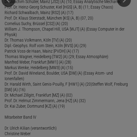
Dr. Joachim Schüller, Mainz [JS2] (A) (10; Essay Analytische Mechanik)
Prof. Dr. Heinz-Georg Schuster, Kiel [HGS] (A, B) (11; Essay Chaos)
Richard Schwalbach, Mainz [RS2] (A) (17)
Prof. Dr. Klaus Stierstadt, München [KS] (A, B) (07, 20)
Cornelius Suchy, Brüssel [CS2] (A) (20)
William J. Thompson, Chapel Hill, USA [WJT] (A) (Essay Computer in der
Physik)
Dr. Thomas Volkmann, Köln [TV] (A) (20)
Dipl.-Geophys. Rolf vom Stein, Köln [RVS] (A) (29)
Patrick Voss-de Haan, Mainz [PVDH] (A) (17)
Thomas Wagner, Heidelberg [TW2] (A) (29; Essay Atmosphäre)
Manfred Weber, Frankfurt [MW1] (A) (28)
Markus Wenke, Heidelberg [MW3] (A) (15)
Prof. Dr. David Wineland, Boulder, USA [DW] (A) (Essay Atom- und
Ionenfallen)
Dr. Harald Wirth, Saint Genis-Pouilly, F [HW1] (A) (20)Steffen Wolf, Freiburg
[SW] (A) (16)
Dr. Michael Zillgitt, Frankfurt [MZ] (A) (02)
Prof. Dr. Helmut Zimmermann, Jena [HZ] (A) (32)
Dr. Kai Zuber, Dortmund [KZ] (A) (19)
Mitarbeiter Band IV
Dr. Ulrich Kilian (verantwortlich)
Christine Weber