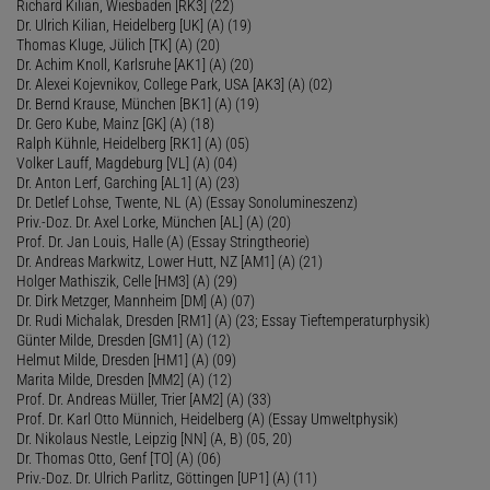
Richard Kilian, Wiesbaden [RK3] (22)
Dr. Ulrich Kilian, Heidelberg [UK] (A) (19)
Thomas Kluge, Jülich [TK] (A) (20)
Dr. Achim Knoll, Karlsruhe [AK1] (A) (20)
Dr. Alexei Kojevnikov, College Park, USA [AK3] (A) (02)
Dr. Bernd Krause, München [BK1] (A) (19)
Dr. Gero Kube, Mainz [GK] (A) (18)
Ralph Kühnle, Heidelberg [RK1] (A) (05)
Volker Lauff, Magdeburg [VL] (A) (04)
Dr. Anton Lerf, Garching [AL1] (A) (23)
Dr. Detlef Lohse, Twente, NL (A) (Essay Sonolumineszenz)
Priv.-Doz. Dr. Axel Lorke, München [AL] (A) (20)
Prof. Dr. Jan Louis, Halle (A) (Essay Stringtheorie)
Dr. Andreas Markwitz, Lower Hutt, NZ [AM1] (A) (21)
Holger Mathiszik, Celle [HM3] (A) (29)
Dr. Dirk Metzger, Mannheim [DM] (A) (07)
Dr. Rudi Michalak, Dresden [RM1] (A) (23; Essay Tieftemperaturphysik)
Günter Milde, Dresden [GM1] (A) (12)
Helmut Milde, Dresden [HM1] (A) (09)
Marita Milde, Dresden [MM2] (A) (12)
Prof. Dr. Andreas Müller, Trier [AM2] (A) (33)
Prof. Dr. Karl Otto Münnich, Heidelberg (A) (Essay Umweltphysik)
Dr. Nikolaus Nestle, Leipzig [NN] (A, B) (05, 20)
Dr. Thomas Otto, Genf [TO] (A) (06)
Priv.-Doz. Dr. Ulrich Parlitz, Göttingen [UP1] (A) (11)