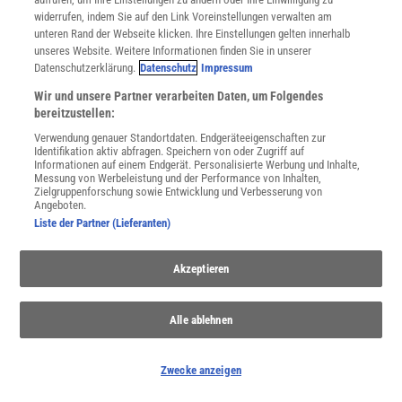
widerrufen, indem Sie auf den Link Voreinstellungen verwalten am
unteren Rand der Webseite klicken. Ihre Einstellungen gelten innerhalb
unseres Website. Weitere Informationen finden Sie in unserer
Datenschutzerklärung.
Datenschutz
Impressum
Wir und unsere Partner verarbeiten Daten, um Folgendes
Kinder
bereitzustellen:
Vom ersten Schrei über die ersten Worte, Schritte, Trotzanfälle bis
Verwendung genauer Standortdaten. Endgeräteeigenschaften zur
zum Abnabeln von den Eltern in der Pubertät: Die Kindheit ist eine
Identifikation aktiv abfragen. Speichern von oder Zugriff auf
ganz besondere Phase, die fürs Leben prägt.
Informationen auf einem Endgerät. Personalisierte Werbung und Inhalte,
Messung von Werbeleistung und der Performance von Inhalten,
Zielgruppenforschung sowie Entwicklung und Verbesserung von
Angeboten.
Anzeige
Liste der Partner (Lieferanten)
Akzeptieren
Alle ablehnen
Zwecke anzeigen