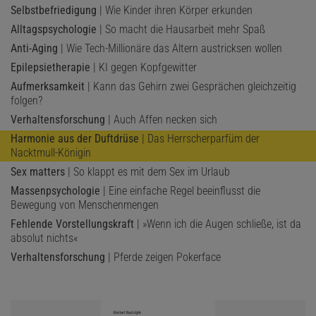
Selbstbefriedigung
| Wie Kinder ihren Körper erkunden
Alltagspsychologie
| So macht die Hausarbeit mehr Spaß
Anti-Aging
| Wie Tech-Millionäre das Altern austricksen wollen
Epilepsietherapie
| KI gegen Kopfgewitter
Aufmerksamkeit
| Kann das Gehirn zwei Gesprächen gleichzeitig
folgen?
Verhaltensforschung
| Auch Affen necken sich
Harmonie aus der Duftdrüse
| Das Herrscherparfüm der
Nacktmull-Königin
Sex matters
| So klappt es mit dem Sex im Urlaub
Massenpsychologie
| Eine einfache Regel beeinflusst die
Bewegung von Menschenmengen
Fehlende Vorstellungskraft
| »Wenn ich die Augen schließe, ist da
absolut nichts«
Verhaltensforschung
| Pferde zeigen Pokerface