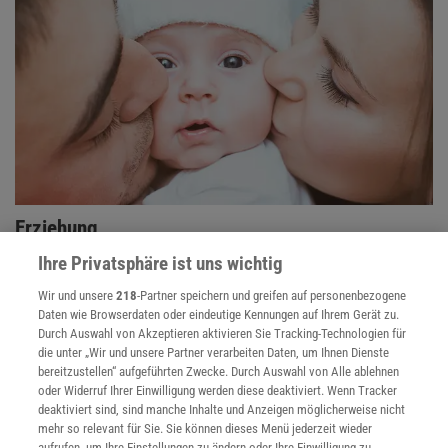
Erziehung
Forscher untersuchen, wie Eltern die Entwicklung ihrer Kinder
Ihre Privatsphäre ist uns wichtig
optimal fördern können.
Wir und unsere
218
-Partner speichern und greifen auf personenbezogene
Daten wie Browserdaten oder eindeutige Kennungen auf Ihrem Gerät zu.
Durch Auswahl von Akzeptieren aktivieren Sie Tracking-Technologien für
die unter „Wir und unsere Partner verarbeiten Daten, um Ihnen Dienste
bereitzustellen“ aufgeführten Zwecke. Durch Auswahl von Alle ablehnen
oder Widerruf Ihrer Einwilligung werden diese deaktiviert. Wenn Tracker
deaktiviert sind, sind manche Inhalte und Anzeigen möglicherweise nicht
mehr so relevant für Sie. Sie können dieses Menü jederzeit wieder
aufrufen, um Ihre Einstellungen zu ändern oder Ihre Einwilligung zu