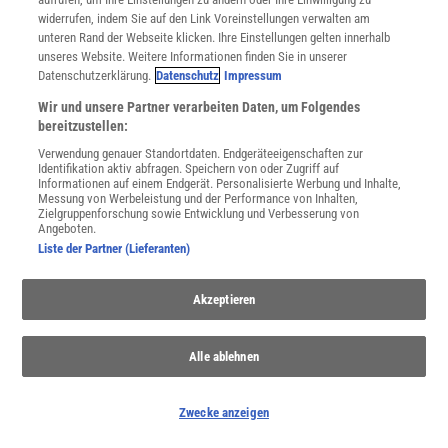
widerrufen, indem Sie auf den Link Voreinstellungen verwalten am
unteren Rand der Webseite klicken. Ihre Einstellungen gelten innerhalb
unseres Website. Weitere Informationen finden Sie in unserer
Datenschutzerklärung.
Datenschutz
Impressum
WEITERE NEUERSCHEINUNGEN
SPEKTRUM SHOP
Wir und unsere Partner verarbeiten Daten, um Folgendes
bereitzustellen:
Verwendung genauer Standortdaten. Endgeräteeigenschaften zur
Identifikation aktiv abfragen. Speichern von oder Zugriff auf
Spektrum
.de-Newsletter abonnieren
Informationen auf einem Endgerät. Personalisierte Werbung und Inhalte,
Messung von Werbeleistung und der Performance von Inhalten,
Zielgruppenforschung sowie Entwicklung und Verbesserung von
JETZT ANMELDEN!
Angeboten.
Liste der Partner (Lieferanten)
Sie können unsere Newsletter jederzeit wieder abbestellen. Infos zu unserem Umgang
mit Ihren personenbezogenen Daten finden Sie in unserer
Datenschutzerklärung
.
Akzeptieren
Alle ablehnen
SERVICES
Newsletter
Kontakt
Zwecke anzeigen
Spektrum Shop
Im Handel kaufen