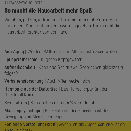
ALLTAGSPSYCHOLOGIE
:
So macht die Hausarbeit mehr Spaß
Wischen, putzen, aufräumen: Da kann man sich Schöneres
vorstellen. Doch mit diesen psychologischen Tricks geht die
Hausarbeit leichter von der Hand.
Anti-Aging
| Wie Tech-Millionäre das Altern austricksen wollen
Epilepsietherapie
| KI gegen Kopfgewitter
Aufmerksamkeit
| Kann das Gehirn zwei Gesprächen gleichzeitig
folgen?
Verhaltensforschung
| Auch Affen necken sich
Harmonie aus der Duftdrüse
| Das Herrscherparfüm der
Nacktmull-Königin
Sex matters
| So klappt es mit dem Sex im Urlaub
Massenpsychologie
| Eine einfache Regel beeinflusst die
Bewegung von Menschenmengen
Fehlende Vorstellungskraft
| »Wenn ich die Augen schließe, ist da
absolut nichts«