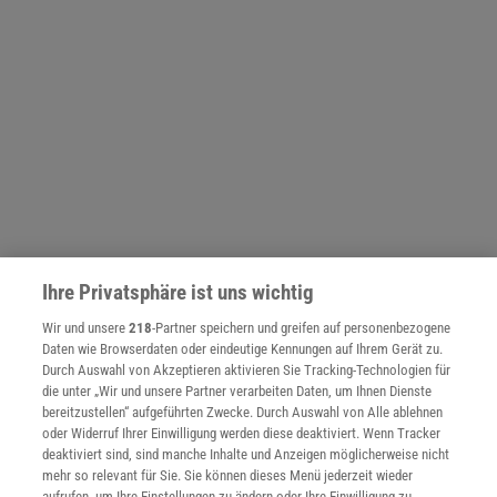
Ihre Privatsphäre ist uns wichtig
Wir und unsere
218
-Partner speichern und greifen auf personenbezogene
NACH OBEN
Daten wie Browserdaten oder eindeutige Kennungen auf Ihrem Gerät zu.
Durch Auswahl von Akzeptieren aktivieren Sie Tracking-Technologien für
die unter „Wir und unsere Partner verarbeiten Daten, um Ihnen Dienste
bereitzustellen“ aufgeführten Zwecke. Durch Auswahl von Alle ablehnen
Für Sie im Spektrum-Shop und am Kiosk:
oder Widerruf Ihrer Einwilligung werden diese deaktiviert. Wenn Tracker
deaktiviert sind, sind manche Inhalte und Anzeigen möglicherweise nicht
mehr so relevant für Sie. Sie können dieses Menü jederzeit wieder
aufrufen, um Ihre Einstellungen zu ändern oder Ihre Einwilligung zu