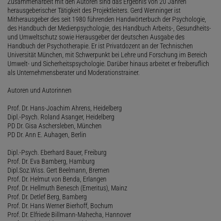
Zusammenarbeit mit den Autoren sind das Ergebnis von 20 Jahren
herausgeberischer Tätigkeit des Projektleiters. Gerd Wenninger ist
Mitherausgeber des seit 1980 führenden Handwörterbuch der Psychologie,
des Handbuch der Medienpsychologie, des Handbuch Arbeits-, Gesundheits-
und Umweltschutz sowie Herausgeber der deutschen Ausgabe des
Handbuch der Psychotherapie. Er ist Privatdozent an der Technischen
Universität München, mit Schwerpunkt bei Lehre und Forschung im Bereich
Umwelt- und Sicherheitspsychologie. Darüber hinaus arbeitet er freiberuflich
als Unternehmensberater und Moderationstrainer.
Autoren und Autorinnen
Prof. Dr. Hans-Joachim Ahrens, Heidelberg
Dipl.-Psych. Roland Asanger, Heidelberg
PD Dr. Gisa Aschersleben, München
PD Dr. Ann E. Auhagen, Berlin
Dipl.-Psych. Eberhard Bauer, Freiburg
Prof. Dr. Eva Bamberg, Hamburg
Dipl.Soz.Wiss. Gert Beelmann, Bremen
Prof. Dr. Helmut von Benda, Erlangen
Prof. Dr. Hellmuth Benesch (Emeritus), Mainz
Prof. Dr. Detlef Berg, Bamberg
Prof. Dr. Hans Werner Bierhoff, Bochum
Prof. Dr. Elfriede Billmann-Mahecha, Hannover