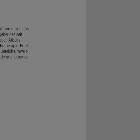
Autoren sind das
geber des seit
uch Arbeits-,
therapie. Er ist
 Bereich Umwelt-
derationstrainer.