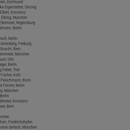
stein, Dortmund
ka Eigenstetter, Sinzing
Elbert, Konstanz
d Elbing, München
Ellermeier, Regensburg
Erdmann, Berlin
ruch, Berlin
Fahrenberg, Freiburg
aßnacht, Bern
stenmeier, München
Faust, Ulm
eger, Berlin
 Felser, Trier
d Fischer, Köln
M. Fleischmann, Bonn
s Förster, Berlin
Frey, München
Berlin
edlmeier, Konstanz
user, Bern
ünchen
hart, Friedrichshafen
phanie Gerlach, München