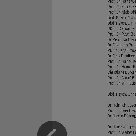
Prof. Dr. Hans W
Prof. Dr. Elfrie
Prof. Dr. Niels B
Dipl.-Psych. Clau
Dipl.-Psych. Dani
PD Dr. Gerhard Bl
Prof. Dr. Peter B
Dr. Veronika Bra
Dr. Elisabeth Brau
PD Dr. Jens Broc
Dr. Felix Brodbe
Prof. Dr. Hans-B
Prof. Dr. Heiner 
Christiane Burka
Prof. Dr. André 
Prof. Dr. Willi Bu
Dipl.-Psych. Chri
Dr. Heinrich Dese
Prof. Dr. Iwer Die
Dr. Nicola Döring
Dr. Heinz-Jürgen
Prof. Dr. Walter