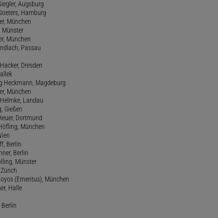
Giegler, Augsburg
 Goeters, Hamburg
er, München
 Münster
ter, München
Gundlach, Passau
d Hacker, Dresden
allek
ang Heckmann, Magdeburg
ller, München
s Helmke, Landau
g, Gießen
 Heuer, Dortmund
d Höfling, München
Wien
f, Berlin
ner, Berlin
olling, Münster
 Zürich
 Hoyos (Emeritus), München
er, Halle
 Berlin