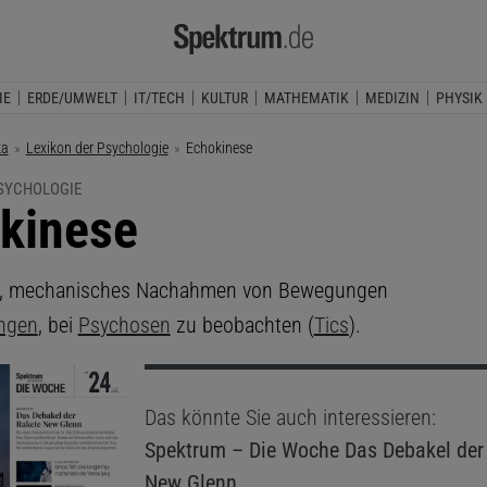
IE
ERDE/UMWELT
IT/TECH
KULTUR
MATHEMATIK
MEDIZIN
PHYSIK
ka
Lexikon der Psychologie
Aktuelle Seite:
Echokinese
PSYCHOLOGIE
kinese
, mechanisches Nachahmen von Bewegungen
ngen
, bei
Psychosen
zu beobachten (
Tics
).
Das könnte Sie auch interessieren:
Spektrum – Die Woche
Das Debakel der
New Glenn