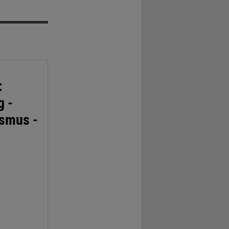
:
g -
ismus -