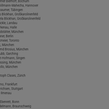
erner Bierhoff, Bochum
de Billmann-Mahecha, Hannover
irbaumer, Tübingen
s Blickhan, Großkarolinenfeld
ela Blickhan, Großkarolinenfeld
ickle, Landau
orkenau, Halle
ndstätter, München
ner, Berlin
kmeier, Toronto
ck, München
ernd Brosius, München
Bubb, Garching
rt-Hofmann, Singen
Büssing, München
tollo, München
stoph Clases, Zürich
rno, Frankfurt
drichsen, Stuttgart
, Ilmenau
 Ebenrett, Bonn
 Edelmann, Braunschweig