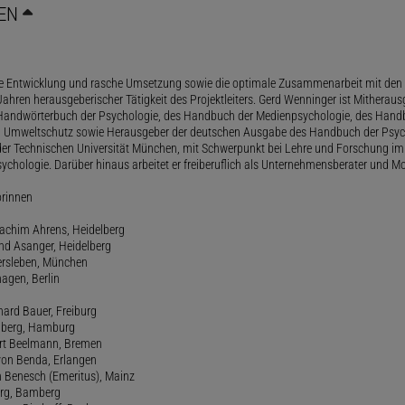
EN
le Entwicklung und rasche Umsetzung sowie die optimale Zusammenarbeit mit den 
ahren herausgeberischer Tätigkeit des Projektleiters. Gerd Wenninger ist Mitheraus
andwörterbuch der Psychologie, des Handbuch der Medienpsychologie, des Handb
 Umweltschutz sowie Herausgeber der deutschen Ausgabe des Handbuch der Psycho
der Technischen Universität München, mit Schwerpunkt bei Lehre und Forschung im
ychologie. Darüber hinaus arbeitet er freiberuflich als Unternehmensberater und Mo
orinnen
oachim Ahrens, Heidelberg
and Asanger, Heidelberg
ersleben, München
agen, Berlin
hard Bauer, Freiburg
amberg, Hamburg
ert Beelmann, Bremen
 von Benda, Erlangen
h Benesch (Emeritus), Mainz
Berg, Bamberg