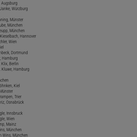
e, Augsburg
m Janke, Würzburg
nning, Münster
hube, München
 Keupp, München
 Kieselbach, Hannover
rchler, Wien
iel
einbeck, Dortmund
er, Hamburg
 Klix, Berlin
 H. Kluwe, Hamburg
nchen
Köhnken, Kiel
 Münster
Krampen, Trier
Kriz, Osnabrück
ngle, Innsbruck
ngle, Wien
amp, Mainz
ins, München
n Wins, München