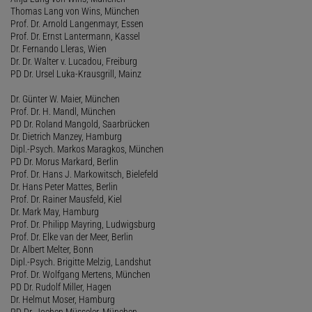
Thomas Lang von Wins, München
Prof. Dr. Arnold Langenmayr, Essen
Prof. Dr. Ernst Lantermann, Kassel
Dr. Fernando Lleras, Wien
Dr. Dr. Walter v. Lucadou, Freiburg
PD Dr. Ursel Luka-Krausgrill, Mainz
Dr. Günter W. Maier, München
Prof. Dr. H. Mandl, München
PD Dr. Roland Mangold, Saarbrücken
Dr. Dietrich Manzey, Hamburg
Dipl.-Psych. Markos Maragkos, München
PD Dr. Morus Markard, Berlin
Prof. Dr. Hans J. Markowitsch, Bielefeld
Dr. Hans Peter Mattes, Berlin
Prof. Dr. Rainer Mausfeld, Kiel
Dr. Mark May, Hamburg
Prof. Dr. Philipp Mayring, Ludwigsburg
Prof. Dr. Elke van der Meer, Berlin
Dr. Albert Melter, Bonn
Dipl.-Psych. Brigitte Melzig, Landshut
Prof. Dr. Wolfgang Mertens, München
PD Dr. Rudolf Miller, Hagen
Dr. Helmut Moser, Hamburg
PD Dr. Jochen Müsseler, München