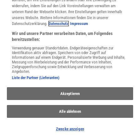
widerrufen, indem Sie auf den Link Voreinstellungen verwalten am
unteren Rand der Webseite klicken. Ihre Einstellungen gelten innerhalb
unseres Website. Weitere Informationen finden Sie in unserer
Datenschutzerklärung.
Datenschutz
Impressum
Wir und unsere Partner verarbeiten Daten, um Folgendes
bereitzustellen:
Verwendung genauer Standortdaten. Endgeräteeigenschaften zur
WEITERE NEUERSCHEINUNGEN
SPEKTRUM SHOP
Identifikation aktiv abfragen. Speichern von oder Zugriff auf
Informationen auf einem Endgerät. Personalisierte Werbung und Inhalte,
Messung von Werbeleistung und der Performance von Inhalten,
Zielgruppenforschung sowie Entwicklung und Verbesserung von
Angeboten.
Spektrum
.de-Newsletter abonnieren
Liste der Partner (Lieferanten)
JETZT ANMELDEN!
Akzeptieren
Sie können unsere Newsletter jederzeit wieder abbestellen. Infos zu unserem Umgang
mit Ihren personenbezogenen Daten finden Sie in unserer
Datenschutzerklärung
.
Alle ablehnen
Zwecke anzeigen
SERVICES
Newsletter