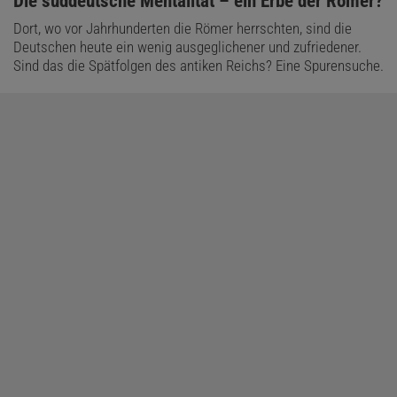
:
Die süddeutsche Mentalität – ein Erbe der Römer?
Dort, wo vor Jahrhunderten die Römer herrschten, sind die
Deutschen heute ein wenig ausgeglichener und zufriedener.
Sind das die Spätfolgen des antiken Reichs? Eine Spurensuche.