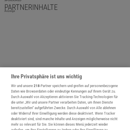
SPONSORED
PARTNERINHALTE
Anzeige
Ihre Privatsphäre ist uns wichtig
Wir und unsere
218
-Partner speichern und greifen auf personenbezogene
Daten wie Browserdaten oder eindeutige Kennungen auf Ihrem Gerät zu.
Durch Auswahl von Akzeptieren aktivieren Sie Tracking-Technologien für
die unter „Wir und unsere Partner verarbeiten Daten, um Ihnen Dienste
NACH OBEN
bereitzustellen“ aufgeführten Zwecke. Durch Auswahl von Alle ablehnen
oder Widerruf Ihrer Einwilligung werden diese deaktiviert. Wenn Tracker
deaktiviert sind, sind manche Inhalte und Anzeigen möglicherweise nicht
mehr so relevant für Sie. Sie können dieses Menü jederzeit wieder
Für Sie im Spektrum-Shop und am Kiosk:
aufrufen, um Ihre Einstellungen zu ändern oder Ihre Einwilligung zu