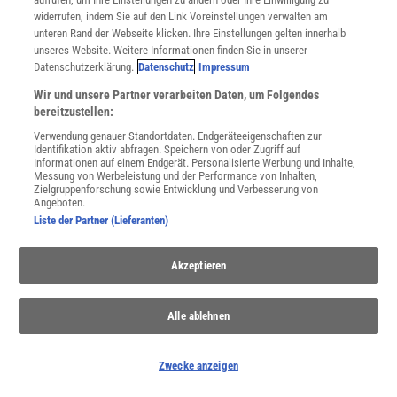
WEITERE NEUERSCHEINUNGEN
SPEKTRUM SHOP
widerrufen, indem Sie auf den Link Voreinstellungen verwalten am
unteren Rand der Webseite klicken. Ihre Einstellungen gelten innerhalb
unseres Website. Weitere Informationen finden Sie in unserer
Datenschutzerklärung.
Datenschutz
Impressum
Spektrum
.de-Newsletter abonnieren
Wir und unsere Partner verarbeiten Daten, um Folgendes
bereitzustellen:
JETZT ANMELDEN!
Verwendung genauer Standortdaten. Endgeräteeigenschaften zur
Identifikation aktiv abfragen. Speichern von oder Zugriff auf
Sie können unsere Newsletter jederzeit wieder abbestellen. Infos zu unserem Umgang
Informationen auf einem Endgerät. Personalisierte Werbung und Inhalte,
mit Ihren personenbezogenen Daten finden Sie in unserer
Datenschutzerklärung
.
Messung von Werbeleistung und der Performance von Inhalten,
Zielgruppenforschung sowie Entwicklung und Verbesserung von
Angeboten.
Liste der Partner (Lieferanten)
SERVICES
Newsletter
Akzeptieren
Kontakt
Spektrum Shop
Im Handel kaufen
Alle ablehnen
Presse
Verträge kündigen
Zwecke anzeigen
Widerruf