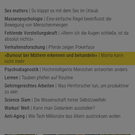
Sex matters
| So klappt es mit dem Sex im Urlaub
Massenpsychologie
| Eine einfache Regel beeinflusst die
Bewegung von Menschenmengen
Fehlende Vorstellungskraft
| »Wenn ich die Augen schließe, ist da
absolut nichts«
Verhaltensforschung
| Pferde zeigen Pokerface
»Burnout bei Müttern erkennen und behandeln«
| Mama kann
nicht mehr
Psychodiagnostik
| Hochintelligente Menschen antworten anders
Lernen
| Tauben pfeifen auf Routine
Gehirngerechtes Arbeiten
| Was Hirnforscher tun, um produktiver
zu sein
Science Slam
| Die Wissenschaft hinter Selbstzweifeln
Warkus’ Welt
| Kann man Gedanken ausstellen?
Anti-Aging
| Wie Tech-Millionäre das Altern austricksen wollen