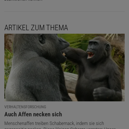
ARTIKEL ZUM THEMA
VERHALTENSFORSCHUNG
:
Auch Affen necken sich
Menschenaffen treiben Schabernack, indem sie sich