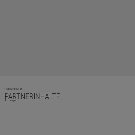
SPONSORED
PARTNERINHALTE
Anzeige