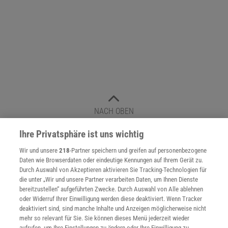
NACH OBEN
Ihre Privatsphäre ist uns wichtig
Für Sie im Spektrum-Shop und am Kiosk:
Wir und unsere
218
-Partner speichern und greifen auf personenbezogene
Daten wie Browserdaten oder eindeutige Kennungen auf Ihrem Gerät zu.
Durch Auswahl von Akzeptieren aktivieren Sie Tracking-Technologien für
die unter „Wir und unsere Partner verarbeiten Daten, um Ihnen Dienste
bereitzustellen“ aufgeführten Zwecke. Durch Auswahl von Alle ablehnen
oder Widerruf Ihrer Einwilligung werden diese deaktiviert. Wenn Tracker
deaktiviert sind, sind manche Inhalte und Anzeigen möglicherweise nicht
mehr so relevant für Sie. Sie können dieses Menü jederzeit wieder
aufrufen, um Ihre Einstellungen zu ändern oder Ihre Einwilligung zu