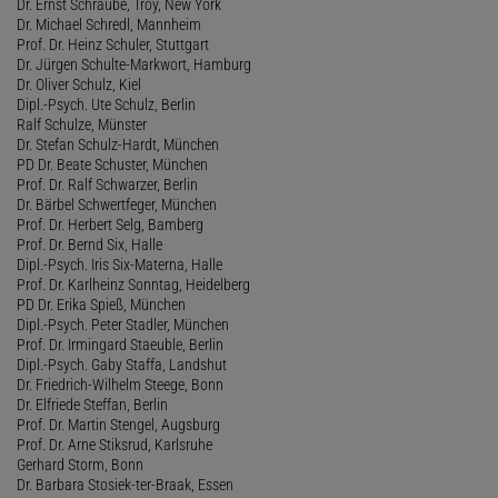
Dr. Ernst Schraube, Troy, New York
Dr. Michael Schredl, Mannheim
Prof. Dr. Heinz Schuler, Stuttgart
Dr. Jürgen Schulte-Markwort, Hamburg
Dr. Oliver Schulz, Kiel
Dipl.-Psych. Ute Schulz, Berlin
Ralf Schulze, Münster
Dr. Stefan Schulz-Hardt, München
PD Dr. Beate Schuster, München
Prof. Dr. Ralf Schwarzer, Berlin
Dr. Bärbel Schwertfeger, München
Prof. Dr. Herbert Selg, Bamberg
Prof. Dr. Bernd Six, Halle
Dipl.-Psych. Iris Six-Materna, Halle
Prof. Dr. Karlheinz Sonntag, Heidelberg
PD Dr. Erika Spieß, München
Dipl.-Psych. Peter Stadler, München
Prof. Dr. Irmingard Staeuble, Berlin
Dipl.-Psych. Gaby Staffa, Landshut
Dr. Friedrich-Wilhelm Steege, Bonn
Dr. Elfriede Steffan, Berlin
Prof. Dr. Martin Stengel, Augsburg
Prof. Dr. Arne Stiksrud, Karlsruhe
Gerhard Storm, Bonn
Dr. Barbara Stosiek-ter-Braak, Essen