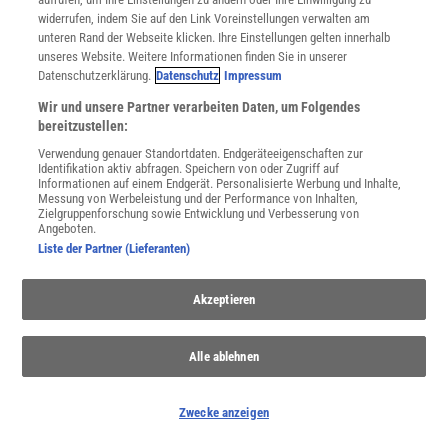
widerrufen, indem Sie auf den Link Voreinstellungen verwalten am
Spektrum
.de-Newsletter abonnieren
unteren Rand der Webseite klicken. Ihre Einstellungen gelten innerhalb
unseres Website. Weitere Informationen finden Sie in unserer
Datenschutzerklärung.
Datenschutz
Impressum
JETZT ANMELDEN!
Wir und unsere Partner verarbeiten Daten, um Folgendes
bereitzustellen:
Sie können unsere Newsletter jederzeit wieder abbestellen. Infos zu unserem Umgang
mit Ihren personenbezogenen Daten finden Sie in unserer
Datenschutzerklärung
.
Verwendung genauer Standortdaten. Endgeräteeigenschaften zur
Identifikation aktiv abfragen. Speichern von oder Zugriff auf
Informationen auf einem Endgerät. Personalisierte Werbung und Inhalte,
Messung von Werbeleistung und der Performance von Inhalten,
Zielgruppenforschung sowie Entwicklung und Verbesserung von
SERVICES
Angeboten.
Newsletter
Liste der Partner (Lieferanten)
Kontakt
Spektrum Shop
Akzeptieren
Im Handel kaufen
Presse
Verträge kündigen
Alle ablehnen
Widerruf
INFO
Zwecke anzeigen
Mediadaten
Datenschutz