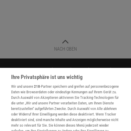
NACH OBEN
Für Sie im Spektrum-Shop und am Kiosk:
Ihre Privatsphäre ist uns wichtig
Wir und unsere
218
-Partner speichern und greifen auf personenbezogene
Daten wie Browserdaten oder eindeutige Kennungen auf Ihrem Gerät zu.
Durch Auswahl von Akzeptieren aktivieren Sie Tracking-Technologien für
die unter „Wir und unsere Partner verarbeiten Daten, um Ihnen Dienste
bereitzustellen“ aufgeführten Zwecke. Durch Auswahl von Alle ablehnen
oder Widerruf Ihrer Einwilligung werden diese deaktiviert. Wenn Tracker
WEITERE NEUERSCHEINUNGEN
SPEKTRUM SHOP
deaktiviert sind, sind manche Inhalte und Anzeigen möglicherweise nicht
mehr so relevant für Sie. Sie können dieses Menü jederzeit wieder
aufrufen, um Ihre Einstellungen zu ändern oder Ihre Einwilligung zu