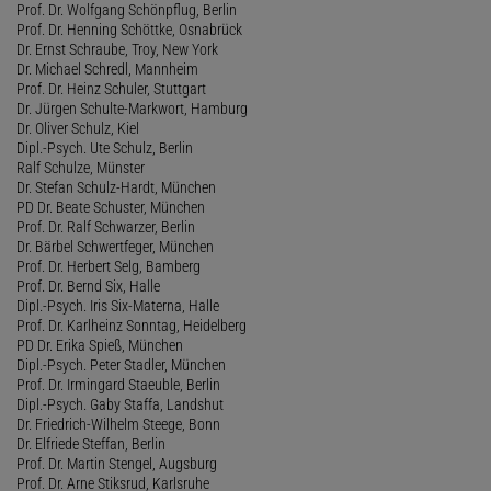
Prof. Dr. Wolfgang Schönpflug, Berlin
Prof. Dr. Henning Schöttke, Osnabrück
Dr. Ernst Schraube, Troy, New York
Dr. Michael Schredl, Mannheim
Prof. Dr. Heinz Schuler, Stuttgart
Dr. Jürgen Schulte-Markwort, Hamburg
Dr. Oliver Schulz, Kiel
Dipl.-Psych. Ute Schulz, Berlin
Ralf Schulze, Münster
Dr. Stefan Schulz-Hardt, München
PD Dr. Beate Schuster, München
Prof. Dr. Ralf Schwarzer, Berlin
Dr. Bärbel Schwertfeger, München
Prof. Dr. Herbert Selg, Bamberg
Prof. Dr. Bernd Six, Halle
Dipl.-Psych. Iris Six-Materna, Halle
Prof. Dr. Karlheinz Sonntag, Heidelberg
PD Dr. Erika Spieß, München
Dipl.-Psych. Peter Stadler, München
Prof. Dr. Irmingard Staeuble, Berlin
Dipl.-Psych. Gaby Staffa, Landshut
Dr. Friedrich-Wilhelm Steege, Bonn
Dr. Elfriede Steffan, Berlin
Prof. Dr. Martin Stengel, Augsburg
Prof. Dr. Arne Stiksrud, Karlsruhe