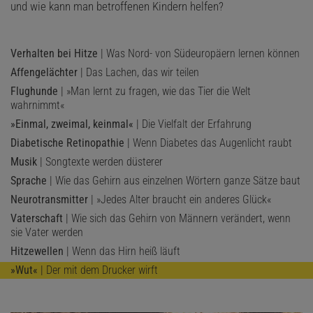
und wie kann man betroffenen Kindern helfen?
Verhalten bei Hitze
| Was Nord- von Südeuropäern lernen können
Affengelächter
| Das Lachen, das wir teilen
Flughunde
| »Man lernt zu fragen, wie das Tier die Welt
wahrnimmt«
»Einmal, zweimal, keinmal«
| Die Vielfalt der Erfahrung
Diabetische Retinopathie
| Wenn Diabetes das Augenlicht raubt
Musik
| Songtexte werden düsterer
Sprache
| Wie das Gehirn aus einzelnen Wörtern ganze Sätze baut
Neurotransmitter
| »Jedes Alter braucht ein anderes Glück«
Vaterschaft
| Wie sich das Gehirn von Männern verändert, wenn
sie Vater werden
Hitzewellen
| Wenn das Hirn heiß läuft
»Wut«
| Der mit dem Drucker wirft