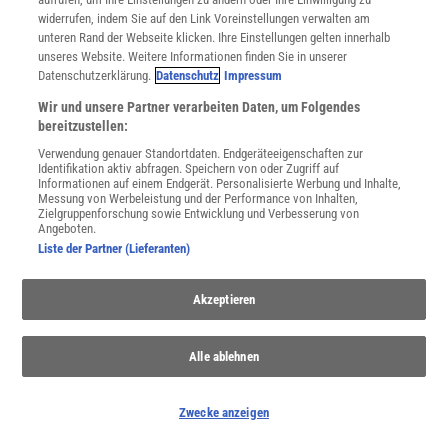
widerrufen, indem Sie auf den Link Voreinstellungen verwalten am
unteren Rand der Webseite klicken. Ihre Einstellungen gelten innerhalb
unseres Website. Weitere Informationen finden Sie in unserer
Datenschutzerklärung.
Datenschutz
Impressum
Wir und unsere Partner verarbeiten Daten, um Folgendes
bereitzustellen:
WEITERE NEUERSCHEINUNGEN
SPEKTRUM SHOP
Verwendung genauer Standortdaten. Endgeräteeigenschaften zur
Identifikation aktiv abfragen. Speichern von oder Zugriff auf
Informationen auf einem Endgerät. Personalisierte Werbung und Inhalte,
Messung von Werbeleistung und der Performance von Inhalten,
Spektrum
.de-Newsletter abonnieren
Zielgruppenforschung sowie Entwicklung und Verbesserung von
Angeboten.
Liste der Partner (Lieferanten)
JETZT ANMELDEN!
Akzeptieren
Sie können unsere Newsletter jederzeit wieder abbestellen. Infos zu unserem Umgang
mit Ihren personenbezogenen Daten finden Sie in unserer
Datenschutzerklärung
.
Alle ablehnen
SERVICES
Zwecke anzeigen
Newsletter
Kontakt