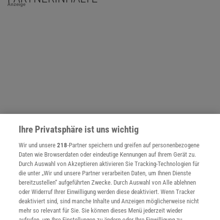
Anzeige
Ihre Privatsphäre ist uns wichtig
Wir und unsere
218
-Partner speichern und greifen auf personenbezogene
Daten wie Browserdaten oder eindeutige Kennungen auf Ihrem Gerät zu.
Durch Auswahl von Akzeptieren aktivieren Sie Tracking-Technologien für
NACH OBEN
die unter „Wir und unsere Partner verarbeiten Daten, um Ihnen Dienste
bereitzustellen“ aufgeführten Zwecke. Durch Auswahl von Alle ablehnen
oder Widerruf Ihrer Einwilligung werden diese deaktiviert. Wenn Tracker
deaktiviert sind, sind manche Inhalte und Anzeigen möglicherweise nicht
Für Sie im Spektrum-Shop und am Kiosk:
mehr so relevant für Sie. Sie können dieses Menü jederzeit wieder
aufrufen, um Ihre Einstellungen zu ändern oder Ihre Einwilligung zu