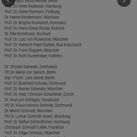
Dipl.-Psych. Britta Renner, Berlin
Prof. Dr. Peter Riedesser, Hamburg
Prof. Dr. Dieter Riemann, Freiburg
Dr. Heiner Rindermann, München
Prof. Dr. Brigitte Rockstroh, Konstanz
Prof. Dr. Hans-Dieter Rösler, Rostock
Dr. Elke Rohrmann, Bochum
Prof. Dr. Lutz von Rosenstiel, München
Prof. Dr. Heinrich Peter Rüddel, Bad Kreuznach
Prof. Dr. Franz Ruppert, München
Prof. Dr. Ruth Rustemeyer, Koblenz
Dr. Christel Salewski, Greifswald
PD Dr. Maria von Salisch, Berlin
Dipl.-Psych. Lars Satow, Berlin
Prof. Dr. Burkhard Schade, Dortmund
Prof. Dr. Rainer Schandry, München
Prof. Dr. med. Christian Scharfetter, Zürich
Dr. Arist von Schlippe, Osnabrück
PD Dr. Klaus-Helmut Schmidt, Dortmund
Dr. Martin Schmidt, München
PD Dr. Lothar Schmidt-Atzert, Würzburg
Prof. Dr. Stefan Schmidtchen, Hamburg
Christoph Schmidt?Lellek, Frankfurt
Prof. Dr. Edgar Schmitz, München