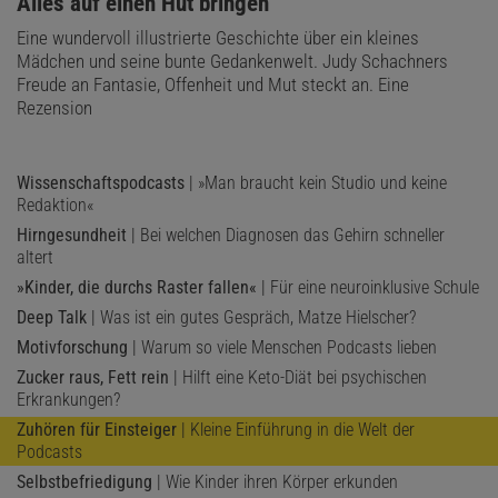
:
Alles auf einen Hut bringen
Eine wundervoll illustrierte Geschichte über ein kleines
Mädchen und seine bunte Gedankenwelt. Judy Schachners
Freude an Fantasie, Offenheit und Mut steckt an. Eine
Rezension
Wissenschaftspodcasts
| »Man braucht kein Studio und keine
Redaktion«
Hirngesundheit
| Bei welchen Diagnosen das Gehirn schneller
altert
»Kinder, die durchs Raster fallen«
| Für eine neuroinklusive Schule
Deep Talk
| Was ist ein gutes Gespräch, Matze Hielscher?
Motivforschung
| Warum so viele Menschen Podcasts lieben
Zucker raus, Fett rein
| Hilft eine Keto-Diät bei psychischen
Erkrankungen?
Zuhören für Einsteiger
| Kleine Einführung in die Welt der
Podcasts
Selbstbefriedigung
| Wie Kinder ihren Körper erkunden